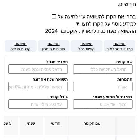
חודשיים.
בחרו את הקרן להשוואה ע"י לחיצה על ⬜
למידע נוסף על הקרן לחצו ▼
ההשוואה מעודכנת לתאריך, אוקטובר
2024
השוואת
השוואת
השוואת
השוואת
קרנות השתלמות
קופות גמל
פוליסות חיסכון
קרנות פנסיה
שם קופה
תאגיד מנהל
התמחות
תשואה שנה אחרונה
דמי ניהול ממוצע שנתי
גודל קופה
שם הקופה
חודשי
שנתי
5 שנים