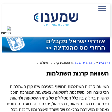
עם מתכנן פיננסי, השאירו פרטים:
שם מלא
נייד
פורטל פיננסי חדשני
חיפוש
פעולה נדרשת
היכן מנוהל החיסכון?
דף הבית
»
קרנות השתלמות
»
השוואת קרנות השתלמות
השוואת קרנות השתלמות
סכום חיסכון בקרן
השוואת קרנות השתלמות תחשוף בפניכם איזו קרן השתלמות
הכי טובה והכי משתלמת להשקעה. באמצעות המערכת תוכלו
אני מאשר את תנאיי השימוש והפרטיות של האתר
להשוות בקליק בין כלל המסלולים של בתי ההשקעות ולהשוות
מאשר כי פרטיי ישמשו לקבלת פניות והצעות שיווקיות למוצרים
פרמטרים כמו – תשואות, דמי ניהול, יתרת נכסים ועוד. הנתונים
פנסיוניים\ביטוח באמצעות טלפון, מייל או SMS מאיתנו או צד שלישי
נאספים ממערכת גמל-נט של משרד האוצר ומתעדכנת בכל
שליחה