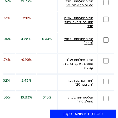
מור השתלמות -מדד
12.73%
24.76%
"מניות תל אביב 35"
מור השתלמות- אג"ח
-2.11%
-3.13%
ממשלת ישראל, צמוד
מדד
מור השתלמות -כספי
0.34%
4.28%
10.04%
(שקלי)
מור השתלמות אג"ח
-0.90%
-5.74%
ממשלתי שקלי בריבית
קבועה
"מור השתלמות מדד
2.43%
4.02%
"תל בונד 20"
אנליסט השתלמות
0.13%
10.83%
41.35%
משולב סחיר
להגדלת תשואה בקרן