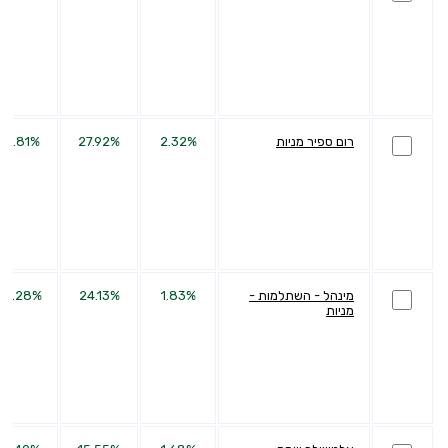
רום ספיר מניות
2.32%
27.92%
66.81%
מינהל - השתלמות -
1.83%
24.13%
60.28%
מניות