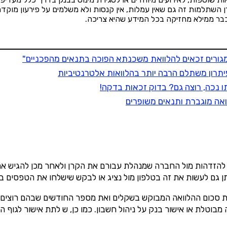
השתלמות זה גם שאין עמלות, אין קנסות ולא משלמים על פירעון מוקדם.
×
בר ממילא מחזיקה בכל המידע שהיא צריכה.
השוואת קרנות השתלמות
✔️ לבחינת היכולת להגדלת
התשואה והוזלת דמי הניהול
עם מתכנן פיננסי, השאירו פרטים:
תרון משתלם הרבה יותר בהלוואות אלטרנטיביות
שם מלא
אה מוגברת ותנאים משופרים
נייד
מו לניוזלטר שמענו ותי
פעולה נדרשת
מתוכן פיננסי מעשיר
 להזדהות מול החברה שמנהלת עבורם את הקרן ולאחר מכן להגיש את
היכן מנוהל החיסכון?
ן גם לעשות את זה בטלפון מול נציג או לבקש שישלחו את הטפסים ב
חיפוש
ת סכום ההלוואה המבוקש בשקלים ואת מספר החודשים שבהם רוצים ל
מבוטלת או אישור בנק על ניהול חשבון. כמו כן, ש לתת אישור לגוף ה
סכום חיסכון בקרן