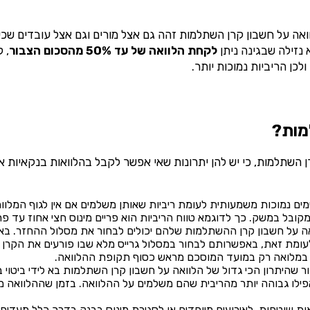
ואה על חשבון קרן השתלמות זהה גם אצל מורים וגם אצל עובדים שכי
 נזילה שבגינה ניתן
לקחת הלוואה של עד 50% מהסכום הצבור
, 
לכן הריביות נמוכות יותר.
מות?
ן השתלמות, כי יש להן יתרונות שאי אפשר לקבל בהלוואות בנקאיות א
מים נמוכות משמעותית לעומת ריביות שאותן משלמים אם אין לגוף המלווה
כך לדוגמא טווח הריביות הוא פריים מינוס חצי אחוז עד פריים פלוס 3% בלבד, לפי המס
ה על חשבון קרן ההשתלמות שלהם יכולים לבחור את מסלול ההחזר. בא
ומת זאת, באפשרותם לבחור במסלול גרייס מלא שבו פורעים את הקרן ו
 במלואה רק במועד המוסכם מראש כסוף תקופת ההלוואה.
ר שהיתרון הכי גדול של הלוואה על חשבון קרן השתלמות בא לידי ביטוי 
אפילו גבוהה יותר מהריבית שהם משלמים על ההלוואה. בזמן שההלוואה 
אות שוטפות, לאירועים מיוחדים או לסגירת מינוס בבנק בדרך כלל מעדיפ