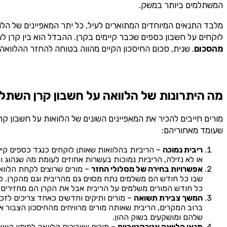
המשתלמים ביותר במשק.
מלבד התנאים המיוחדים המתוארים לעיל, כל יתר המאפיינים של הלו
לוקחים על חשבון כספים שכבר קיימים בקרן. ההבדל הוא בין קרן לא
מהסכום
. שנית, סכום החיסכון הקיים מהווה בטוחה להחזר ההלוואה ו
מה היתרונות של הלוואה על חשבון קרן השתל
מורים חייבים להכיר את המאפיינים השונים של הלוואות על חשבון קר
שעומד מאחוריהם:
ריבית נמוכה
– הריביות בהלוואות שאותן לוקחים כנגד כספים קיי
או לא נזילה, הריביות נמוכות בעשרות אחוזים לעומת מה שנהוג ומקובל במשק. 
אפשרויות בחירה של מסלולי החזר
– מורים שרוצים לקחת הלווא
שבו כל חודש הם משלמים נתח מסוים גם מהריבית וגם מהקרן. לע
כל חודש המורים משלמים על הריבית אבל את הקרן הם מחזירים
המשך צבירת תשואה
– מורים ותיקים וחדשים כאחד צריכים לזכו
ברוב המקרים, הריבית שאותה מורים מרוויחים מהחיסכון הצבור 
שלהם ומושקעים בשוק ההון.
תנאי הלוואה אטרקטיביים
– מורים שצריכים הלוואה למימון הוצ