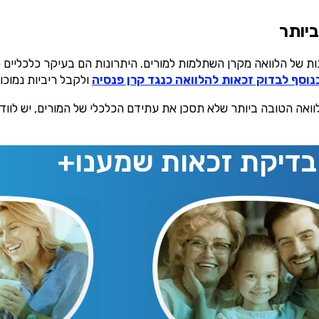
בלת תוכן, דברי פרסומת או עדכונים מהחברה או מצדדים שלישיים ה
ביותר
אני מאשר את תנאיי השימוש והפרטיות של האתר
מאשר כי פרטיי ישמשו לקבלת פניות והצעות שיווקיות למוצרים
ות של הלוואה מקרן השתלמות למורים. היתרונות הם בעיקר כלכליים
פנסיוניים\ביטוח באמצעות טלפון, מייל או SMS מאיתנו או צד שלישי
נוסף לבדוק זכאות להלוואה כנגד קרן פנסיה
ולקבל ריביות נמוכו
שליחה
לוואה הטובה ביותר שלא תסכן את עתידם הכלכלי של המורים, יש לוו
בדיקת זכאות שמענו+