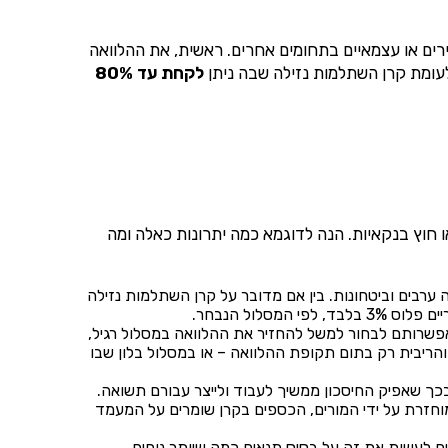
רים או עצמאיים בתחומים אחרים. ראשית, את ההלוואה
לעומת קרן השתלמות נזילה שבה ניתן
לקחת עד 80%
ו חוץ בנקאיות. הנה לדוגמא כמה יתרונות כאלה ומה
 ערבים וביטחונות. בין אם מדובר על קרן השתלמות נזילה
לול הנבחר.
פשרותם לבחור למשל להחזיר את ההלוואה במסלול רגיל,
הריבית רק בתום תקופת ההלוואה – או במסלול בלון שבו
בכך שאפיק החיסכון ממשיך לעבוד ולייצר עבורם תשואה.
מוחזרת על ידי המורים, הכספים בקרן שומרים על המעמד
ים לעשות את זה על בסיס תנאים כמה שיותר נוחים