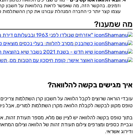
וזמינים. בהקשר הזה, מה שאפשר לראות בהלוואות על חשבון קרן 
עצמו קצר יותר כי החברה המנהלת עבורנו את קרן ההשתלמות כ
מה שמענו?
"אזרחים שנולדו לפני 1963 ובבעלותם דירת מגורים זכאים להלוואת משכנתא הפוכה בתנאים מהפכניים"
כשהבנק מסרב להלוות: בעלי נכסים מוצאים פי
שיא חדש - בשנת 2021 נשבר שיא בהוצאת תו נכה, רוצה גם? בדוק זכאות בדקה!
האוצר אישר: קופת חיסכון עם הטבות מס, תשו
הירש
איך מגישים בקשה להלוואה?
עובדי הוראה שרוצים לקבל הלוואה על חשבון קרן השתלמות צריכים
טופס מקוון לבקשה לקבלת הלוואה מקרן השתלמות למורים, אבל נית
בתוך טופס בקשה להלוואה יש לציין שם מלא, מספר תעודת זהות, א
וגביית כספים ומצרפים צילום תעודת זהות של הלוואה וצילום המחאה 
ודירוג אשראי.
שליחה