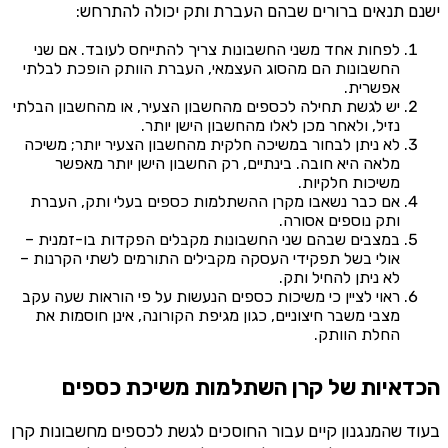
ישנם תנאים ברורים שבהם העברת ותק יכולה להתרחש:
לפחות אחד משני החשבונות צריך להתייחס לעובד. אם שני
החשבונות הם מהסוג העצמאי, העברת הוותק הופכת לבלתי
אפשרית.
יש לגשת תחילה לכספים מהחשבון הצעיר, או מהחשבון הבלתי
נזיל, ולאחר מכן לאלו מהחשבון הישן יותר.
לא ניתן לבחור במשיכה חלקית מהחשבון הצעיר יותר; משיכה
מלאה היא חובה. בינתיים, רק החשבון הישן יותר מאפשר
משיכות חלקיות.
אם כבר נשאבו מקרן ההשתלמות כספים בעלי ותק, העברת
ותק נוספים אסורה.
במצבים שבהם שני החשבונות מקבלים הפקדות בו-זמנית –
אולי בשל תפקידי העסקה מקבילים התורמים לשתי הקרנות –
לא ניתן להחיל ותק.
ראוי לציין כי משיכות כספים הנעשות על פי הוראות שעה עקב
מצבי משבר חיצוניים, כגון מגיפת הקורונה, אינן חוסמות את
החלת הוותק.
הכדאיות של קרן השתלמות משיכת כספים
בעוד שהמנגנון קיים עבור החוסכים לגשת לכספים מחשבונות קרן