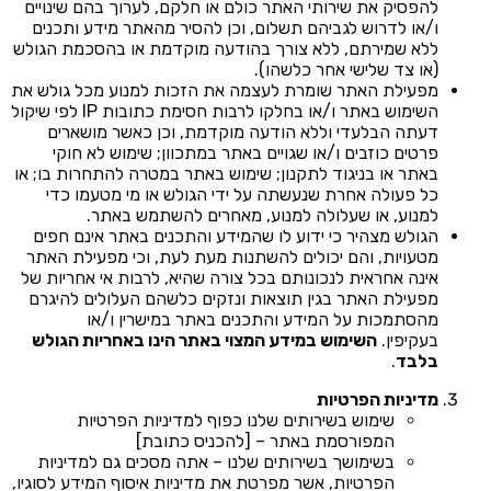
להפסיק את שירותי האתר כולם או חלקם, לערוך בהם שינויים
ו/או לדרוש לגביהם תשלום, וכן להסיר מהאתר מידע ותכנים
ללא שמירתם, ללא צורך בהודעה מוקדמת או בהסכמת הגולש
(או צד שלישי אחר כלשהו).
מפעילת האתר שומרת לעצמה את הזכות למנוע מכל גולש את
השימוש באתר ו/או בחלקו לרבות חסימת כתובות IP לפי שיקול
דעתה הבלעדי וללא הודעה מוקדמת, וכן כאשר מושארים
פרטים כוזבים ו/או שגויים באתר במתכוון; שימוש לא חוקי
באתר או בניגוד לתקנון; שימוש באתר במטרה להתחרות בו; או
כל פעולה אחרת שנעשתה על ידי הגולש או מי מטעמו כדי
למנוע, או שעלולה למנוע, מאחרים להשתמש באתר.
הגולש מצהיר כי ידוע לו שהמידע והתכנים באתר אינם חפים
מטעויות, והם יכולים להשתנות מעת לעת, וכי מפעילת האתר
אינה אחראית לנכונותם בכל צורה שהיא, לרבות אי אחריות של
מפעילת האתר בגין תוצאות ונזקים כלשהם העלולים להיגרם
מהסתמכות על המידע והתכנים באתר במישרין ו/או
בעקיפין.
השימוש במידע המצוי באתר הינו באחריות הגולש
בלבד
.
מדיניות הפרטיות
שימוש בשירותים שלנו כפוף למדיניות הפרטיות
המפורסמת באתר – [להכניס כתובת]
בשימושך בשירותים שלנו – אתה מסכים גם למדיניות
הפרטיות, אשר מפרטת את מדיניות איסוף המידע לסוגיו,