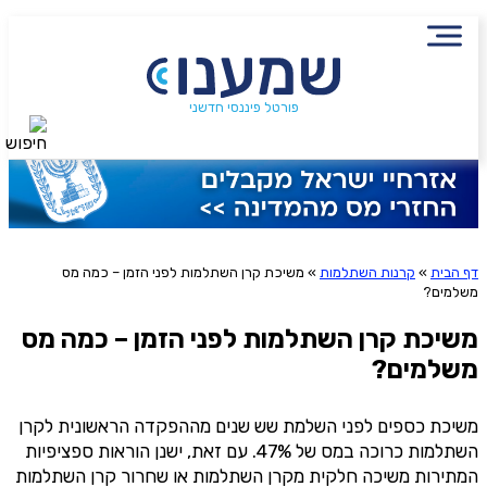
עם מתכנן פיננסי, השאירו פרטים:
שם מלא
הירשמו לניוזלטר שמענו ותיהנו
נייד
פורטל פיננסי חדשני
חיפוש
מתוכן פיננסי מעשיר
פעולה נדרשת
היכן מנוהל החיסכון?
שליחה
דף הבית
»
קרנות השתלמות
»
משיכת קרן השתלמות לפני הזמן – כמה מס
אני מסכימ/ה לקבלת תוכן, דברי פרסומת או עדכונים
משלמים?
מהחברה או מצדדים שלישיים הדוא"ל, מסרונים או טלפון
סכום חיסכון בקרן
משיכת קרן השתלמות לפני הזמן – כמה מס
משלמים?
אני מאשר את תנאיי השימוש והפרטיות של האתר
משיכת כספים לפני השלמת שש שנים מההפקדה הראשונית לקרן
מאשר כי פרטיי ישמשו לקבלת פניות והצעות שיווקיות למוצרים
השתלמות כרוכה במס של 47%. עם זאת, ישנן הוראות ספציפיות
פנסיוניים\ביטוח באמצעות טלפון, מייל או SMS מאיתנו או צד שלישי
המתירות משיכה חלקית מקרן השתלמות או שחרור קרן השתלמות
שליחה