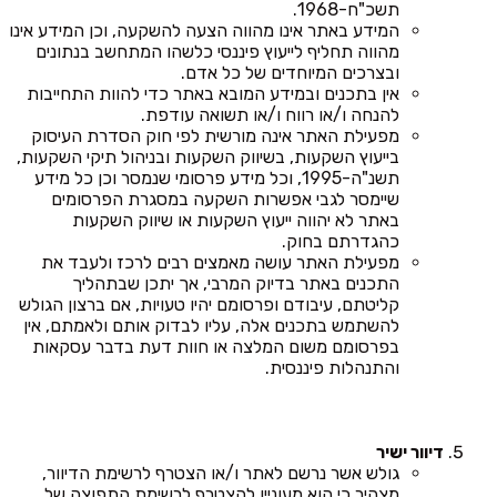
תשכ"ח-1968.
המידע באתר אינו מהווה הצעה להשקעה, וכן המידע אינו
מהווה תחליף לייעוץ פיננסי כלשהו המתחשב בנתונים
ובצרכים המיוחדים של כל אדם.
אין בתכנים ובמידע המובא באתר כדי להוות התחייבות
להנחה ו/או רווח ו/או תשואה עודפת.
מפעילת האתר אינה מורשית לפי חוק הסדרת העיסוק
בייעוץ השקעות, בשיווק השקעות ובניהול תיקי השקעות,
תשנ"ה-1995, וכל מידע פרסומי שנמסר וכן כל מידע
שיימסר לגבי אפשרות השקעה במסגרת הפרסומים
באתר לא יהווה ייעוץ השקעות או שיווק השקעות
כהגדרתם בחוק.
מפעילת האתר עושה מאמצים רבים לרכז ולעבד את
התכנים באתר בדיוק המרבי, אך יתכן שבתהליך
קליטתם, עיבודם ופרסומם יהיו טעויות, אם ברצון הגולש
להשתמש בתכנים אלה, עליו לבדוק אותם ולאמתם, אין
בפרסומם משום המלצה או חוות דעת בדבר עסקאות
והתנהלות פיננסית.
דיוור ישיר
גולש אשר נרשם לאתר ו/או הצטרף לרשימת הדיוור,
מצהיר כי הוא מעוניין להצטרף לרשימת התפוצה של