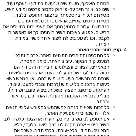
מטרות האיסוף, השימושים שנעשה במידע שנאסף ועוד.
שים לב! אינך חייב על-פי חוק למסור פרטים ומידע האישי.
מסירתם תלויה בהסכמתך וברצונך החופשי בלבד.
מסירת פרטים שגויים, או אי מסירת מלוא הפרטים
הנדרשים, עלולים למנוע ממך את האפשרות להשלים את
הרישום, לפגוע באיכות השירות הניתן לך או באפשרות
לקבלו, וכן לפגוע ביכולת ליצור איתך קשר, במידת
הצורך.
קניין רוחני ותכני האתר
כל התכנים והחומרים המצויים באתר, לרבות ומבלי
למעט, קוד המקור, עיצוב האתר, סימני המסחר,
המאמרים, הציורים והצילומים, הבחירה והסידור הם
רכושה הבלעדי של מפעילת האתר או צדדים שלישיים
שנתנו לה הרשאה לעשות שימוש בהם, ואין הגולש רשאי
לעשות בתכנים כל שימוש (לרבות ומבלי למעט, עיבוד,
העתקה, פרסום, הפצה, משלוח, ביצוע פומבי ושידור),
מבלי לקבל את הסכמת מפעילת האתר לכך, מראש
ובכתב.
כל זכות שלא הוקנתה למשתמש במפורש על פי תנאים
אלו – תישמר בידי מפעילת האתר.
אם תספק לנו משוב, פידבק, הערה או הצעה כלשהי לגבי
השירותים – אתה מקנה לנו בכך רישיון בלעדי, ללא
תמלוגים, תמידי, כלל-עולמי, בלתי הדיר, לשלב את