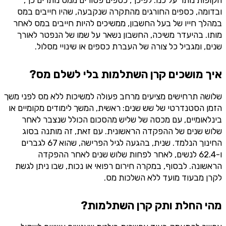
הקופות נותר על כנו. לפיכך, כספים פטורים ממס נותרים כך,
ובדומה, כספים החורגים מהתקרה שנקבעה, שהיו חייבים במס
במהלך חייו של בעל החשבון, ממשיכים להיות חייבים במס לאחר
מותו. בהיעדר משיכה, החשבון נשאר על שמו של הנפטר לאורך
שנים, ומגביל כל צורה של העברת כספים או שינויי מסלול.
איך מושכים קרן השתלמות בלי לשלם מס?
שלושה תרחישים מציעים מרחב פעולה למשיכות ללא מס לפני משך
הזמן הסטנדרטי של שש שנים: ראשית, המשך לימודים מקומיים או
בינלאומיים, עם מכסה של שליש מהסכום הכולל שנצבר לאחר
שלוש שנים של ההפקדה הראשונית. עם זאת, זה מותנה בסוג
החינוך הנלמד. שנית, בהגעה לגיל הפרישה, שהוא 67 לגברים
ו-62.4 לנשים, לאחר לפחות שלוש שנים לאחר ההפקדה
הראשונה. לבסוף, במקרה חירום רפואי או נכות, שבו ניתן לגשת
לקרן מבעוד מועד ללא השלכות מס.
מהי החלת ותק קרן השתלמות?