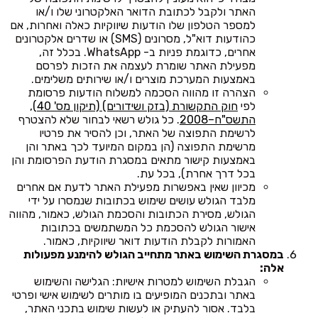
האתר ולקבל לכתובת הדואר האלקטרוני שלו ו/או
למספר הטלפון שלו הודעות שיווקיות כאלה ואחרות, אם
כהודעות דוא"ל, מסרונים (SMS) או שדרים אלקטרונים
אחרים, כדוגמת פניות ב- WhatsApp. בכלל זה,
מפעילת האתר שומרת לעצמה את הזכות לפרסם
באמצעות המערכת מוצרים ו/או שירותים משלימים.
הצהרה זו מהווה הסכמה למשלוח הודעות פרסומת
לפי
חוק התקשורת (בזק ושידורים) (תיקון מס' 40),
התשס"ח–2008
. כל גולש רשאי לבחור שלא להצטרף
לרשימת התפוצה של האתר, וכן להסיר את פרטיו
מרשימת התפוצה (הן במקום המיועד לכך באתר והן
באמצעות קישור מתאים במסגרת הודעת הפרסומת והן
בכל דרך אחרת), בכל עת.
מכיוון שאין באפשרות מפעילת האתר לדעת אם אחרים
מלבד הגולש עושים שימוש בכתובות שנמסרו על ידי
הגולש, מסירת הכתובות והסכמת הגולש, כאמור, מהווה
אישור הגולש להסכמת כל המשתמשים בכתובות
האמורות לקבלת הודעות דואר שיווקיות, כאמור.
במסגרת השימוש באתר מתחייב הגולש להימנע מפעולות
אלה:
הגבלת השימוש למטרות אישיות: הגלישה והשימוש
באתר ובתכנים המופיעים בו מותרים לשימוש אישי ופרטי
בלבד. אסור להעתיק או לעשות שימוש בתכני האתר,