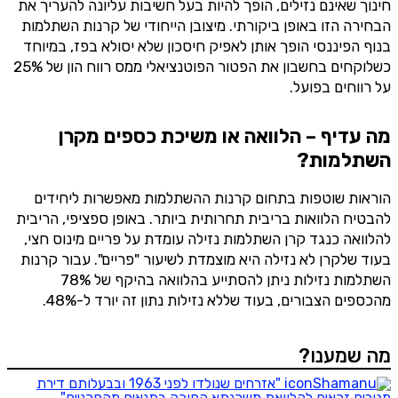
חינוך שאינם נזילים, הופך להיות בעל חשיבות עליונה להעריך את
הבחירה הזו באופן ביקורתי. מיצובן הייחודי של קרנות השתלמות
בנוף הפיננסי הופך אותן לאפיק חיסכון שלא יסולא בפז, במיוחד
כשלוקחים בחשבון את הפטור הפוטנציאלי ממס רווח הון של 25%
על רווחים בפועל.
מה עדיף – הלוואה או משיכת כספים מקרן
השתלמות?
הוראות שוטפות בתחום קרנות ההשתלמות מאפשרות ליחידים
להבטיח הלוואות בריבית תחרותית ביותר. באופן ספציפי, הריבית
להלוואה כנגד קרן השתלמות נזילה עומדת על פריים מינוס חצי,
בעוד שלקרן לא נזילה היא מוצמדת לשיעור "פריים". עבור קרנות
השתלמות נזילות ניתן להסתייע בהלוואה בהיקף של 78%
מהכספים הצבורים, בעוד שללא נזילות נתון זה יורד ל-48%.
מה שמענו?
"אזרחים שנולדו לפני 1963 ובבעלותם דירת
מגורים זכאים להלוואת משכנתא הפוכה בתנאים מהפכניים"