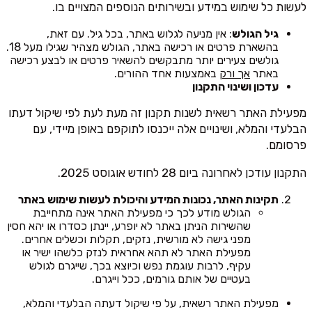
לעשות כל שימוש במידע ובשירותים הנוספים המצויים בו.
גיל הגולש
: אין מניעה לגלוש באתר, בכל גיל. עם זאת,
בהשארת פרטים או רכישה באתר, הגולש מצהיר שגילו מעל 18.
גולשים צעירים יותר מתבקשים להשאיר פרטים או לבצע רכישה
באתר
אך ורק
באמצעות אחד ההורים.
עדכון ושינוי התקנון
מפעילת האתר רשאית לשנות תקנון זה מעת לעת לפי שיקול דעתו
הבלעדי והמלא, ושינויים אלה ייכנסו לתוקפם באופן מיידי, עם
פרסומם.
התקנון עודכן לאחרונה ביום 28 לחודש אוגוסט 2025.
תקינות האתר, נכונות המידע והיכולת לעשות שימוש באתר
הגולש מודע לכך כי מפעילת האתר אינה מתחייבת
שהשירות הניתן באתר לא יופרע, יינתן כסדרו או יהא חסין
מפני גישה לא מורשית, נזקים, תקלות וכשלים אחרים.
מפעילת האתר לא תהא אחראית לנזק כלשהו ישיר או
עקיף, לרבות עוגמת נפש וכיוצא בכך, שייגרם לגולש
בעטיים של אותם גורמים, ככל וייגרם.
מפעילת האתר רשאית, על פי שיקול דעתה הבלעדי והמלא,