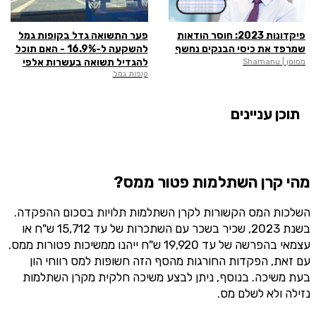
פיקדונות 2023: חוסר הודאות
פער התשואה גדל בקופות גמל
שמרפד את כיסי הבנקים נחשף
להשקעה ל-16.9% - האם תוכל
להגדיל תשואה בעשרות אלפי
ממומן | Shamanu
קופות גמל
שקלים?
תוכן עניינים
מהי קרן השתלמות פטור ממס?
השלכות המס הקשורות לקרן השתלמות תלויות בסכום ההפקדה.
בשנת 2023, שכיר בשכר עם השתכרות של עד 15,712 ש"ח או
עצמאי בהפרשה של עד 19,920 ש"ח ייהנו ממשיכות פטורות ממס.
עם זאת, הפקדות החורגות מהסף הזה חשופות למס רווחי הון
בעת משיכה. בנוסף, ניתן לבצע משיכה חלקית מקרן השתלמות
נזילה ולא לשלם מס.