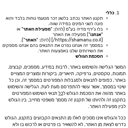
כללי
תקנון האתר נכתב בלשון זכר מטעמי נוחות בלבד והוא
פונה לשני המינים במידה שווה.
בלו ג'ירף מדיה בע"מ (להלן: "
מפעילת האתר
" או
"
אנחנו
") מפעילה את האתר
[https://shamanu.co.il/] (להלן: "
האתר
").
במסמך זה אנחנו נפרט את התנאים בהם אנחנו מספקים
את השירותים שלנו באמצעות האתר.
הסכמת הגולש
המשך הגלישה והשימוש באתר, לרבות במידע, מסמכים, קבצים,
תמונות, טקסטים, גרפיקה, תיאורים, ביקורות ומוצרים המצויים
באתר, כפופים לתנאים ולמגבלות המפורטים במסמך זה, וכן כל
שינוי במסמך, אשר עשוי להתפרסם מעת לעת. הגלישה והשימוש
באתר מהווה את הסכמת הגולש ל
כל
תנאי השימוש המפורטים
בתקנון זה ולהיותו של תקנון זה מסמך משפטי מחייב, בין הגולש
לבין מפעילת האתר.
ככל והגולש אינו מסכים לאלו מן התנאים הקבועים בתקנון, הגולש
נדרש לצאת מן האתר, לא להשאיר בו פרטים או לרכוש בו ולא