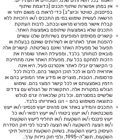
האמור בכל השירותים שלנו, הנוכחיים או העתידיים.
אין במתן אפשרות שיתוף תכנים (כדוגמת שיתוף
בפייסבוק, טוויטר וכיוצ"ב) כדי לראות בו משום ויתור או
הרשאה לעשיית שימוש במי מן התכנים ו/או הזכויות ללא
קבלת אישור מפורש מראש ובכתב, לרבות העתקת
התכנים שלא באמצעות שיתופם באמצעות האתר.
קישורים מסוימים המופיעים בשירותים שלנו עשויים
להפנות אותך לאתרים או לשירותים שאינם בבעלות או
תפעול של מפעילת האתר ואינם בשליטתה. קישורים אלה
מובאים לנוחותך בלבד, ומפעילת האתר שומרת את
הזכות למחקם בכל עת. מפעילת האתר אינה מתחייבת
כי הקישורים יובילו לאתר אינטרנט פעיל, היא אינה
אחראית להם או לכל תוכן הקשור בהם, לרבות לכל
פרסומות, הטבות, מוצרים או מידע אחר המופיע בהם או
הזמין באמצעותם או לכל קישור המצוי בהם. שימוש
הגולש במקורות אלה, התקשורת של הגולש עם צדדים
שלישיים במסגרתם, וכל נזק שלכאורה יגרם לגולש
כתוצאה משימוש בהם – הנו באחריותו בלבד.
התכנים והמידע באתר אינו מהווים ייעוץ פנסיוני ו/או ייעוץ
משכנתאות ו/או ייעוץ ביטוחי ו/או ייעוץ רפואי ו/או כל
ייעוץ פיננסי ו/או השקעות ו/או תחליף לייעוץ השקעות
ו/או הצעה להשקעה ו/או הצעה לציבור לפי חוק הסדרת
העיסוק בייעוץ השקעות, בשיווק השקעות ובניהול תיקי
השקעות, תשנ"ה-1995, ולפי חוק ניירות ערך,