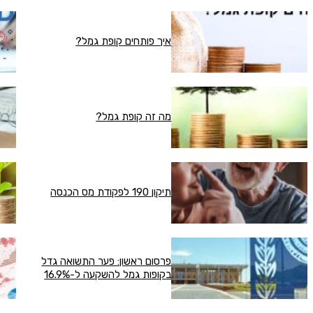
איך פותחים קופת גמל?
מה זה קופת גמל?
תיקון 190 לפקודת מס הכנסה
פרסום ראשון: פער התשואה גדל
בקופות גמל להשקעה ל-16.9%