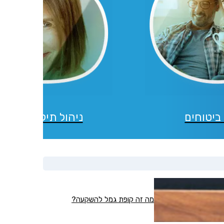
ביטוחים
ניהול תיקי השקעו
מה זה קופת גמל להשקעה?