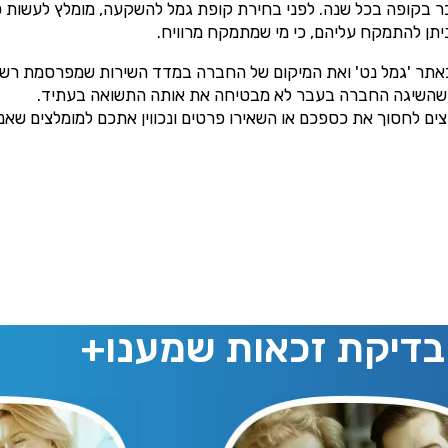
 עד 4% מכל הפקדה ועד 1.05% מהסכום שנצבר בקופה בכל שנה. לפני בחירת קופת גמל להשקעה,
בלת תוכן, דברי פרסומת או עדכונים מהחברה או מצדדים שלישיים ה
יתן להתמקח עליהם, כי מי שמתמקח מרוויח.​
אני מאשר את תנאיי השימוש והפרטיות של האתר
מאשר כי פרטיי ישמשו לקבלת פניות והצעות שיווקיות למוצרים
אתר 'גמל נט' ואת המיקום של החברה במדד השירות שמפרסמת רשות ש
 שהשיגה החברה בעבר לא מבטיחה את אותה התשואה בעתיד.
פנסיוניים\ביטוח באמצעות טלפון, מייל או SMS מאיתנו או צד שלישי
שליחה
 לחסוך את כספכם או השאירו פרטים ונכווין אתכם למומלצים שאנו 
בדיקת זכאות שמענו+