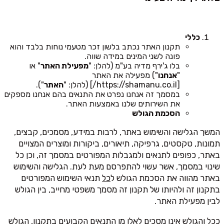
כללי
תקנון האתר נכתב בלשון זכר מטעמי נוחות בלבד והוא
פונה לשני המינים במידה שווה.
בלו ג'ירף מדיה בע"מ (להלן: "
מפעילת האתר
" או
"
אנחנו
") מפעילה את האתר
[https://shamanu.co.il/] (להלן: "
האתר
").
במסמך זה אנחנו נפרט את התנאים בהם אנחנו מספקים
את השירותים שלנו באמצעות האתר.
הסכמת הגולש
המשך הגלישה והשימוש באתר, לרבות במידע, מסמכים, קבצים,
תמונות, טקסטים, גרפיקה, תיאורים, ביקורות ומוצרים המצויים
באתר, כפופים לתנאים ולמגבלות המפורטים במסמך זה, וכן כל
שינוי במסמך, אשר עשוי להתפרסם מעת לעת. הגלישה והשימוש
באתר מהווה את הסכמת הגולש ל
כל
תנאי השימוש המפורטים
בתקנון זה ולהיותו של תקנון זה מסמך משפטי מחייב, בין הגולש
לבין מפעילת האתר.
ככל והגולש אינו מסכים לאלו מן התנאים הקבועים בתקנון, הגולש