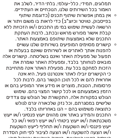
תמלוגים, תמידי, כלל-עולמי, בלתי הדיר, לשלב את
האמור בכל השירותים שלנו, הנוכחיים או העתידיים.
אין במתן אפשרות שיתוף תכנים (כדוגמת שיתוף
בפייסבוק, טוויטר וכיוצ"ב) כדי לראות בו משום ויתור או
הרשאה לעשיית שימוש במי מן התכנים ו/או הזכויות ללא
קבלת אישור מפורש מראש ובכתב, לרבות העתקת
התכנים שלא באמצעות שיתופם באמצעות האתר.
קישורים מסוימים המופיעים בשירותים שלנו עשויים
להפנות אותך לאתרים או לשירותים שאינם בבעלות או
תפעול של מפעילת האתר ואינם בשליטתה. קישורים אלה
מובאים לנוחותך בלבד, ומפעילת האתר שומרת את
הזכות למחקם בכל עת. מפעילת האתר אינה מתחייבת
כי הקישורים יובילו לאתר אינטרנט פעיל, היא אינה
אחראית להם או לכל תוכן הקשור בהם, לרבות לכל
פרסומות, הטבות, מוצרים או מידע אחר המופיע בהם או
הזמין באמצעותם או לכל קישור המצוי בהם. שימוש
הגולש במקורות אלה, התקשורת של הגולש עם צדדים
שלישיים במסגרתם, וכל נזק שלכאורה יגרם לגולש
כתוצאה משימוש בהם – הנו באחריותו בלבד.
התכנים והמידע באתר אינו מהווים ייעוץ פנסיוני ו/או ייעוץ
משכנתאות ו/או ייעוץ ביטוחי ו/או ייעוץ רפואי ו/או כל
ייעוץ פיננסי ו/או השקעות ו/או תחליף לייעוץ השקעות
ו/או הצעה להשקעה ו/או הצעה לציבור לפי חוק הסדרת