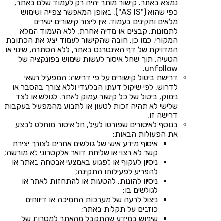
נמצא באתר. קישור מותר יהיה רק לעמוד שלם באתר,
כפי שהוא ("AS IS"), באופן המאפשר צפייה ושימוש
מלאים ותקינים בעמוד. אין ליצור קישורים ישירים
לתמונות, קבצים או מדיה אחרת, ללא העמוד המלא
המקורי. כמו כן, חובה שהקישור לעמוד יציג את הכתובת
המדויקת של דף האינטרנט באתר, ללא הסתרה, שינוי או
הטעיה, תוך שחל איסור לעשות שימוש בפונקציה של
unfollow.
דרישת ביטול קישורים על פי דרישה: המפעיל רשאי
לדרוש, לפי שיקול דעתו הבלעדי וללא צורך בהסבר או
נימוק, ביטול של כל קישור עמוק לאתר. לגולש או לצד
שלישי לא תהיה זכות לטעון או לתבוע מהמפעיל בעקבות
דרישה זו.
בנוסף לאיסורים שפורטו לעיל, חל איסור מוחלט לבצע
את הפעולות הבאות:
איסוף מידע אישי של גולשים אחרים לצורך יצירת
קשר לא רצוי או שליחת דואר אלקטרוני לא מורשה;
ניסיון לעקוף או לפגוע באמצעי אבטחה באתר או
להפריע לפעילותו התקינה;
ניסיון להונות, להטעות או להתחזות לאתר או
לגולשים בו;
ניצול לרעה של מערכות התמיכה או דיווחים
כוזבים על תקלות באתר;
שימוש במידע שהתקבל מהאתר למטרות של