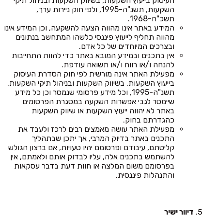
העיסוק בייעוץ השקעות, בשיווק השקעות ובניהול תיקי
השקעות, תשנ"ה-1995, ולפי חוק ניירות ערך,
תשכ"ח-1968.
המידע באתר אינו מהווה הצעה להשקעה, וכן המידע אינו
מהווה תחליף לייעוץ פיננסי כלשהו המתחשב בנתונים
ובצרכים המיוחדים של כל אדם.
אין בתכנים ובמידע המובא באתר כדי להוות התחייבות
להנחה ו/או רווח ו/או תשואה עודפת.
מפעילת האתר אינה מורשית לפי חוק הסדרת העיסוק
בייעוץ השקעות, בשיווק השקעות ובניהול תיקי השקעות,
תשנ"ה-1995, וכל מידע פרסומי שנמסר וכן כל מידע
שיימסר לגבי אפשרות השקעה במסגרת הפרסומים
באתר לא יהווה ייעוץ השקעות או שיווק השקעות
כהגדרתם בחוק.
מפעילת האתר עושה מאמצים רבים לרכז ולעבד את
התכנים באתר בדיוק המרבי, אך יתכן שבתהליך
קליטתם, עיבודם ופרסומם יהיו טעויות, אם ברצון הגולש
להשתמש בתכנים אלה, עליו לבדוק אותם ולאמתם, אין
בפרסומם משום המלצה או חוות דעת בדבר עסקאות
והתנהלות פיננסית.
דיוור ישיר