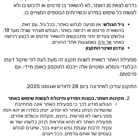
נדרש לצאת מן האתר, לא להשאיר בו פרטים או לרכוש בו ולא
לעשות כל שימוש במידע ובשירותים הנוספים המצויים בו.
גיל הגולש
: אין מניעה לגלוש באתר, בכל גיל. עם זאת,
בהשארת פרטים או רכישה באתר, הגולש מצהיר שגילו מעל 18.
גולשים צעירים יותר מתבקשים להשאיר פרטים או לבצע רכישה
באתר
אך ורק
באמצעות אחד ההורים.
עדכון ושינוי התקנון
מפעילת האתר רשאית לשנות תקנון זה מעת לעת לפי שיקול דעתו
הבלעדי והמלא, ושינויים אלה ייכנסו לתוקפם באופן מיידי, עם
פרסומם.
התקנון עודכן לאחרונה ביום 28 לחודש אוגוסט 2025.
תקינות האתר, נכונות המידע והיכולת לעשות שימוש באתר
הגולש מודע לכך כי מפעילת האתר אינה מתחייבת
שהשירות הניתן באתר לא יופרע, יינתן כסדרו או יהא חסין
מפני גישה לא מורשית, נזקים, תקלות וכשלים אחרים.
מפעילת האתר לא תהא אחראית לנזק כלשהו ישיר או
עקיף, לרבות עוגמת נפש וכיוצא בכך, שייגרם לגולש
בעטיים של אותם גורמים, ככל וייגרם.