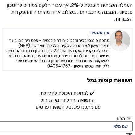
העמלה השנתית מוגבלת ל-2%, אך עבור חלקם צמודים לחיסכון
פנסיוני, המבנה מורכב יותר, בשילוב אחוז מהיתרה וההפקדות
הצבורות.
עוז אספיר
מתכנן פיננסי בכיר ומנכ"ל יחידה פיננסית – פלס רימונים. בוגר
תואר ראשון BA במנהל עסקים וכלכלה ותואר שני (MBA)
בכלכלה בקריה האקדמית אונו. 22 שנות ניסיון בבתחום הפנסיוני,
פרישה, פתרונות לכספים פנויים, פתרונות מיסוי, התמחות בפיזור
להשקעות אלטרנטיביות ובניית תכנון פיננסי המתאים ביותר
ללקוחות. מספר רישיון - 040541757
השוואת קופות גמל
✔️ לבחינת היכולת להגדלת
התשואה והוזלת דמי הניהול
עם מתכנן פיננסי, השאירו פרטים:
שם מלא
נייד