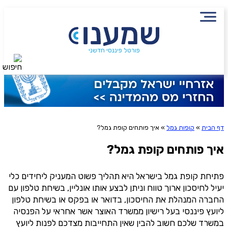
עם מתכנן פיננסי, השאירו פרטים:
שם מלא
הירשמו לניוזלטר שמענו ותיהנו
נייד
פורטל פיננסי חדשני
חיפוש
מתוכן פיננסי מעשיר
פעולה נדרשת
היכן מנוהל החיסכון?
שליחה
דף הבית
»
קופות גמל
»
איך פותחים קופת גמל?
אני מסכימ/ה לקבלת תוכן, דברי פרסומת או עדכונים
מהחברה או מצדדים שלישיים הדוא"ל, מסרונים או טלפון
איך פותחים קופת גמל?
סכום חיסכון בקרן
פתיחת קופת גמל בישראל היא תהליך פשוט המעניק ליחידים כלי
יעיל לחיסכון ארוך טווח וניתן לבצע אותו אונליין, בשיחת טלפון עם
אני מאשר את תנאיי השימוש והפרטיות של האתר
החברה המנהלת את החיסכון, בדואר או בפקס או בשיחת טלפון
מאשר כי פרטיי ישמשו לקבלת פניות והצעות שיווקיות למוצרים
ליועץ פיננסי בעל רישיון ממשרד האוצר אשר אחראי על הפנסיה
פנסיוניים\ביטוח באמצעות טלפון, מייל או SMS מאיתנו או צד שלישי
במשרד שלכם חשוב להבין שאין התחייבות מצדכם לפנות ליועץ
שליחה