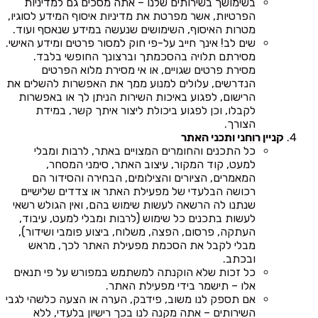
בשימושך בשירותים שלנו – אתה מסכים גם למדיניות
הפרטיות, אשר מפרטת את מדיניות איסוף המידע לסוגיו,
מטרות האיסוף, השימושים שנעשה במידע שנאסף ועוד.
שים לב! אינך חייב על-פי חוק למסור פרטים ומידע האישי.
מסירתם תלויה בהסכמתך וברצונך החופשי בלבד.
מסירת פרטים שגויים, או אי מסירת מלוא הפרטים
הנדרשים, עלולים למנוע ממך את האפשרות להשלים את
הרישום, לפגוע באיכות השירות הניתן לך או באפשרות
לקבלו, וכן לפגוע ביכולת ליצור איתך קשר, במידת
הצורך.
קניין רוחני ותכני האתר
כל התכנים והחומרים המצויים באתר, לרבות ומבלי
למעט, קוד המקור, עיצוב האתר, סימני המסחר,
המאמרים, הציורים והצילומים, הבחירה והסידור הם
רכושה הבלעדי של מפעילת האתר או צדדים שלישיים
שנתנו לה הרשאה לעשות שימוש בהם, ואין הגולש רשאי
לעשות בתכנים כל שימוש (לרבות ומבלי למעט, עיבוד,
העתקה, פרסום, הפצה, משלוח, ביצוע פומבי ושידור),
מבלי לקבל את הסכמת מפעילת האתר לכך, מראש
ובכתב.
כל זכות שלא הוקנתה למשתמש במפורש על פי תנאים
אלו – תישמר בידי מפעילת האתר.
אם תספק לנו משוב, פידבק, הערה או הצעה כלשהי לגבי
השירותים – אתה מקנה לנו בכך רישיון בלעדי, ללא