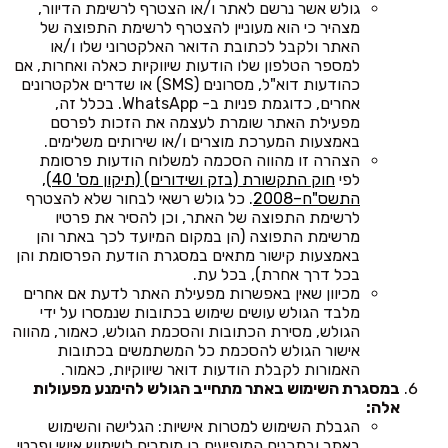
גולש אשר נרשם לאתר ו/או הצטרף לרשימת הדיוור,
מצהיר כי הוא מעוניין להצטרף לרשימת התפוצה של
האתר ולקבל לכתובת הדואר האלקטרוני שלו ו/או
למספר הטלפון שלו הודעות שיווקיות כאלה ואחרות, אם
כהודעות דוא"ל, מסרונים (SMS) או שדרים אלקטרונים
אחרים, כדוגמת פניות ב- WhatsApp. בכלל זה,
מפעילת האתר שומרת לעצמה את הזכות לפרסם
באמצעות המערכת מוצרים ו/או שירותים משלימים.
הצהרה זו מהווה הסכמה למשלוח הודעות פרסומת
לפי
חוק התקשורת (בזק ושידורים) (תיקון מס' 40),
התשס"ח–2008
. כל גולש רשאי לבחור שלא להצטרף
לרשימת התפוצה של האתר, וכן להסיר את פרטיו
מרשימת התפוצה (הן במקום המיועד לכך באתר והן
באמצעות קישור מתאים במסגרת הודעת הפרסומת והן
בכל דרך אחרת), בכל עת.
מכיוון שאין באפשרות מפעילת האתר לדעת אם אחרים
מלבד הגולש עושים שימוש בכתובות שנמסרו על ידי
הגולש, מסירת הכתובות והסכמת הגולש, כאמור, מהווה
אישור הגולש להסכמת כל המשתמשים בכתובות
האמורות לקבלת הודעות דואר שיווקיות, כאמור.
במסגרת השימוש באתר מתחייב הגולש להימנע מפעולות
אלה:
הגבלת השימוש למטרות אישיות: הגלישה והשימוש
באתר ובתכנים המופיעים בו מותרים לשימוש אישי ופרטי