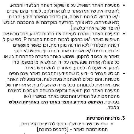
מפעילת האתר רשאית, על פי שיקול דעתה הבלעדי והמלא,
להפסיק את שירותי האתר כולם או חלקם, לערוך בהם שינויים
ו/או לדרוש לגביהם תשלום, וכן להסיר מהאתר מידע ותכנים
ללא שמירתם, ללא צורך בהודעה מוקדמת או בהסכמת הגולש
(או צד שלישי אחר כלשהו).
מפעילת האתר שומרת לעצמה את הזכות למנוע מכל גולש את
השימוש באתר ו/או בחלקו לרבות חסימת כתובות IP לפי שיקול
דעתה הבלעדי וללא הודעה מוקדמת, וכן כאשר מושארים
פרטים כוזבים ו/או שגויים באתר במתכוון; שימוש לא חוקי
באתר או בניגוד לתקנון; שימוש באתר במטרה להתחרות בו; או
כל פעולה אחרת שנעשתה על ידי הגולש או מי מטעמו כדי
למנוע, או שעלולה למנוע, מאחרים להשתמש באתר.
הגולש מצהיר כי ידוע לו שהמידע והתכנים באתר אינם חפים
מטעויות, והם יכולים להשתנות מעת לעת, וכי מפעילת האתר
אינה אחראית לנכונותם בכל צורה שהיא, לרבות אי אחריות של
מפעילת האתר בגין תוצאות ונזקים כלשהם העלולים להיגרם
מהסתמכות על המידע והתכנים באתר במישרין ו/או
בעקיפין.
השימוש במידע המצוי באתר הינו באחריות הגולש
בלבד
.
מדיניות הפרטיות
שימוש בשירותים שלנו כפוף למדיניות הפרטיות
המפורסמת באתר – [להכניס כתובת]