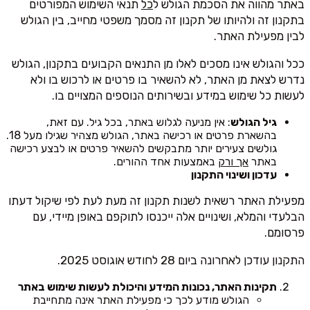
באתר מהווה את הסכמת הגולש ל
כל
תנאי השימוש המפורטים
בתקנון זה ולהיותו של תקנון זה מסמך משפטי מחייב, בין הגולש
לבין מפעילת האתר.
ככל והגולש אינו מסכים לאלו מן התנאים הקבועים בתקנון, הגולש
נדרש לצאת מן האתר, לא להשאיר בו פרטים או לרכוש בו ולא
לעשות כל שימוש במידע ובשירותים הנוספים המצויים בו.
גיל הגולש
: אין מניעה לגלוש באתר, בכל גיל. עם זאת,
בהשארת פרטים או רכישה באתר, הגולש מצהיר שגילו מעל 18.
גולשים צעירים יותר מתבקשים להשאיר פרטים או לבצע רכישה
באתר
אך ורק
באמצעות אחד ההורים.
עדכון ושינוי התקנון
מפעילת האתר רשאית לשנות תקנון זה מעת לעת לפי שיקול דעתו
הבלעדי והמלא, ושינויים אלה ייכנסו לתוקפם באופן מיידי, עם
פרסומם.
התקנון עודכן לאחרונה ביום 28 לחודש אוגוסט 2025.
תקינות האתר, נכונות המידע והיכולת לעשות שימוש באתר
הגולש מודע לכך כי מפעילת האתר אינה מתחייבת