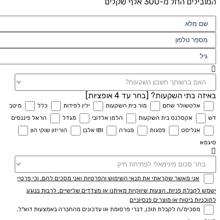
המובילים החל מ-300 אלף שקלים
באיזה בתי השקעות? [בחר עד 4 אופציות]
אלטשולר שחם
מור בית השקעות
ילין לפידות
כלל
מיטב
דש
אקסלנס בית השקעות
הלמן אלדובי
מגדל
הראל פיננסים
אנליסט
פסגות
מנורה
IBI אלבן
הוריזון שוקי הון
סיגמא
אני מאשר שקראתי את תנאי השימוש והפרטיות ואני מסכים להם, וכי פרטיי
ישמש לקבלת פניות, הצעות שיווקיות מאיתנו או מצדדים שלישיים, לרבות בנוגע
לתוכניות ביטוח או מוצרים פנסיוניים
מסכימ/ה לקבלת תוכן, דברי פרסומת או עדכונים מהחברה באמצעות דוא"ל,