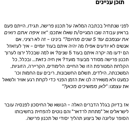
תוכן עניינים
לפני שנתחיל בכתבה המלאה על תכנון פרישה, תגידו, הייתם פעם
בראיון עבודה שבו המגייס/ת שאלו אתכם:
"אז איפה אתם רואים
בינינו – זה לא רציני, אם
את עצמכם עוד 5 שנים מהיום?"
אנשים לא יודעים אפילו מה יהיה איתם בעוד יומיים – איך לעזאזל
הם ידעו מה יקרה איתם בעוד 5 שנים? או למה שבכלל ירצו לערוך
תכנון פרישה מסודר מבעוד מועד? אין חיה כזאת… ובכלל, כל
הקלחת המטורפת הזו של החיים: הלימודים, הקריירה, הזוגיות,
המשכנתה, הילדים, תשלום החשבונות, ריבים עם החמות וכו'
כמעט ולא משאירה לנו את הזמן הפנוי כדי לקחת רגע אוויר ולשאול
את עצמנו:
"לאן ממשיכים מכאן?"
אז בדיוק בגלל הדברים האלה – הנושא של החיסכון לפנסיה עובר
לישראלים אל "מתחת לרדאר" והם נוטים להפחית בחשיבותו
הסופר עליונה של ביצוע תהליך יסודי של תכנון פרישה.