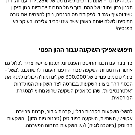
המנהלים וכו' – אתם נדרשים לשלם מס של 25%. יחד עם זה, דרך
תכנון נכון ויסודי של המס, תוך ניצול הטבות ייחודיות כגון תיקון
190 וסעיף 125 ד' לפקודת מס הכנסה, ניתן להפחית את גובה
המיסים ולשלם אותם באופן אשר אינו יכביד עליכם; בעיקר לא
בפנסיה!
חיפוש אפיקי השקעה עבור ההון הפנוי
בד בבד עם תכנון החיסכון הפנסיוני, תכנון פרישה צריך לכלול גם
איתור הזדמנויות השקעה עבור הון פנוי העומד לרשותכם. למשל –
בעלי סכומים פנויים של 300,000 שקלים ומעלה יכולים למנף את
הכסף דרך ביצוע השקעות בבורסה לצד השקעות המוגדרות
"אלטרנטיביות", שהן כל אפיק השקעה שהוא מחוץ למסגרת
הבורסאית.
למשל: השקעות בקרנות נדל"ן, קרנות גידור, קרנות פרייבט
אקוויטי, תשתיות, השקעה בפוד טק (טכנולוגיות מזון), השקעות
בביוטק (ביוטכנולוגיה) ו/או השקעות בתחום הפארמה.