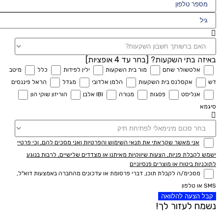
באיזה בתי השקעות? [בחר עד 4 אופציות]
אלטשולר שחם
מור בית השקעות
ילין לפידות
כלל
מיטב
דש
אקסלנס בית השקעות
הלמן אלדובי
מגדל
הראל פיננסים
אנליסט
פסגות
מנורה
IBI אלבן
הוריזון שוקי הון
סיגמא
אני מאשר שקראתי את תנאי השימוש והפרטיות ואני מסכים להם, וכי פרטיי
ישמש לקבלת פניות, הצעות שיווקיות מאיתנו או מצדדים שלישיים, לרבות בנוגע
לתוכניות ביטוח או מוצרים פנסיוניים
מסכימ/ה לקבלת תוכן, דברי פרסומת או עדכונים מהחברה באמצעות דוא"ל,
SMS או טלפון
קבל הצעה להלוואה
נשמח לעזור לך!