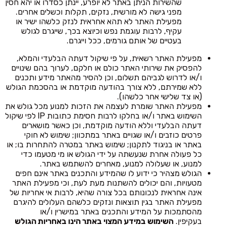
שהשירות הניתן באתר לא יופרע, יינתן כסדרו או יהא חסין
מפני גישה לא מורשית, נזקים, תקלות וכשלים אחרים.
מפעילת האתר לא תהא אחראית לנזק כלשהו ישיר או
עקיף, לרבות עוגמת נפש וכיוצא בכך, שייגרם לגולש
בעטיים של אותם גורמים, ככל וייגרם.
מפעילת האתר רשאית, על פי שיקול דעתה הבלעדי והמלא,
להפסיק את שירותי האתר כולם או חלקם, לערוך בהם שינויים
ו/או לדרוש לגביהם תשלום, וכן להסיר מהאתר מידע ותכנים
ללא שמירתם, ללא צורך בהודעה מוקדמת או בהסכמת הגולש
(או צד שלישי אחר כלשהו).
מפעילת האתר שומרת לעצמה את הזכות למנוע מכל גולש את
השימוש באתר ו/או בחלקו לרבות חסימת כתובות IP לפי שיקול
דעתה הבלעדי וללא הודעה מוקדמת, וכן כאשר מושארים
פרטים כוזבים ו/או שגויים באתר במתכוון; שימוש לא חוקי
באתר או בניגוד לתקנון; שימוש באתר במטרה להתחרות בו; או
כל פעולה אחרת שנעשתה על ידי הגולש או מי מטעמו כדי
למנוע, או שעלולה למנוע, מאחרים להשתמש באתר.
הגולש מצהיר כי ידוע לו שהמידע והתכנים באתר אינם חפים
מטעויות, והם יכולים להשתנות מעת לעת, וכי מפעילת האתר
אינה אחראית לנכונותם בכל צורה שהיא, לרבות אי אחריות של
מפעילת האתר בגין תוצאות ונזקים כלשהם העלולים להיגרם
מהסתמכות על המידע והתכנים באתר במישרין ו/או
בעקיפין.
השימוש במידע המצוי באתר הינו באחריות הגולש