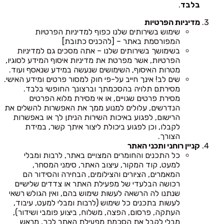
בלבד
.
מדיניות הפרטיות
שימוש בשירותים שלנו כפוף למדיניות הפרטיות
המפורסמת באתר – [להכניס כתובת]
בשימושך בשירותים שלנו – אתה מסכים גם למדיניות
הפרטיות, אשר מפרטת את מדיניות איסוף המידע לסוגיו,
מטרות האיסוף, השימושים שנעשה במידע שנאסף ועוד.
שים לב! אינך חייב על-פי חוק למסור פרטים ומידע האישי.
מסירתם תלויה בהסכמתך וברצונך החופשי בלבד.
מסירת פרטים שגויים, או אי מסירת מלוא הפרטים
הנדרשים, עלולים למנוע ממך את האפשרות להשלים את
הרישום, לפגוע באיכות השירות הניתן לך או באפשרות
לקבלו, וכן לפגוע ביכולת ליצור איתך קשר, במידת
הצורך.
קניין רוחני ותכני האתר
כל התכנים והחומרים המצויים באתר, לרבות ומבלי
למעט, קוד המקור, עיצוב האתר, סימני המסחר,
המאמרים, הציורים והצילומים, הבחירה והסידור הם
רכושה הבלעדי של מפעילת האתר או צדדים שלישיים
שנתנו לה הרשאה לעשות שימוש בהם, ואין הגולש רשאי
לעשות בתכנים כל שימוש (לרבות ומבלי למעט, עיבוד,
העתקה, פרסום, הפצה, משלוח, ביצוע פומבי ושידור),
מבלי לקבל את הסכמת מפעילת האתר לכך, מראש