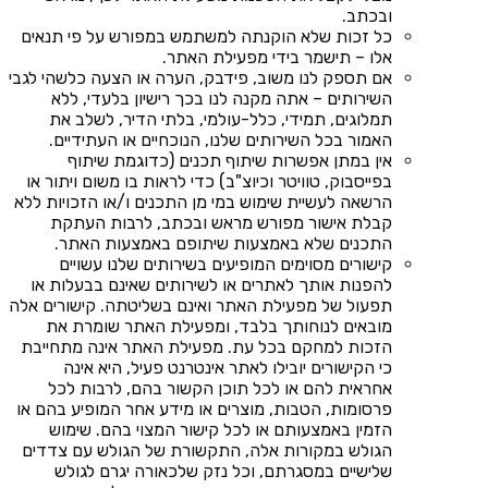
ובכתב.
כל זכות שלא הוקנתה למשתמש במפורש על פי תנאים
אלו – תישמר בידי מפעילת האתר.
אם תספק לנו משוב, פידבק, הערה או הצעה כלשהי לגבי
השירותים – אתה מקנה לנו בכך רישיון בלעדי, ללא
תמלוגים, תמידי, כלל-עולמי, בלתי הדיר, לשלב את
האמור בכל השירותים שלנו, הנוכחיים או העתידיים.
אין במתן אפשרות שיתוף תכנים (כדוגמת שיתוף
בפייסבוק, טוויטר וכיוצ"ב) כדי לראות בו משום ויתור או
הרשאה לעשיית שימוש במי מן התכנים ו/או הזכויות ללא
קבלת אישור מפורש מראש ובכתב, לרבות העתקת
התכנים שלא באמצעות שיתופם באמצעות האתר.
קישורים מסוימים המופיעים בשירותים שלנו עשויים
להפנות אותך לאתרים או לשירותים שאינם בבעלות או
תפעול של מפעילת האתר ואינם בשליטתה. קישורים אלה
מובאים לנוחותך בלבד, ומפעילת האתר שומרת את
הזכות למחקם בכל עת. מפעילת האתר אינה מתחייבת
כי הקישורים יובילו לאתר אינטרנט פעיל, היא אינה
אחראית להם או לכל תוכן הקשור בהם, לרבות לכל
פרסומות, הטבות, מוצרים או מידע אחר המופיע בהם או
הזמין באמצעותם או לכל קישור המצוי בהם. שימוש
הגולש במקורות אלה, התקשורת של הגולש עם צדדים
שלישיים במסגרתם, וכל נזק שלכאורה יגרם לגולש