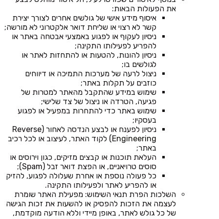
את הפעולות הבאות:
איסוף מידע אישי של גולשים אחרים לצורך יצירת
קשר לא רצוי או שליחת דואר אלקטרוני לא מורשה;
ניסיון לעקוף או לפגוע באמצעי אבטחה באתר או
להפריע לפעילותו התקינה;
ניסיון להונות, להטעות או להתחזות לאתר או
לגולשים בו;
ניצול לרעה של מערכות התמיכה או דיווחים
כוזבים על תקלות באתר;
שימוש במידע שהתקבל מהאתר למטרות של
פגיעה, הטרדה או ניצול של צד שלישי;
שימוש באתר כדי להתחרות במפעיל או לפגוע
בעסקיו;
ניסיון לפענח או לבצע הנדסה לאחור (Reverse
Engineering) לקוד האתר, לעיצוב או לכל רכיב
באתר;
העלאת תוכנות או קבצים מזיקים, כגון וירוסים או
סוסים טרויאניים, או הפצת דואר זבל (Spam);
כל פעולה נוספת או אחרת שעלולה לפגוע, להזיק
או להפריע לאתר ולפעילותו התקינה.
השלכות הפרת תנאי השימוש: מפעילת האתר שומרת
לעצמה את הזכות להפסיק או להשעות את זכות הגישה
של כל גולש לאתר, באופן מיידי וללא הודעה מוקדמת,