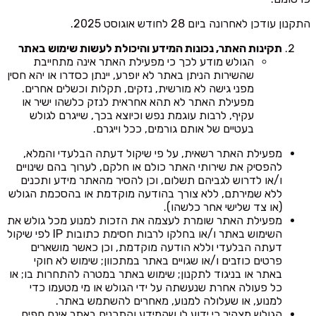
התקנון עודכן לאחרונה ביום 28 לחודש אוגוסט 2025.
תקינות האתר, נכונות המידע והיכולת לעשות שימוש באתר
הגולש מודע לכך כי מפעילת האתר אינה מתחייבת
שהשירות הניתן באתר לא יופרע, יינתן כסדרו או יהא חסין
מפני גישה לא מורשית, נזקים, תקלות וכשלים אחרים.
מפעילת האתר לא תהא אחראית לנזק כלשהו ישיר או
עקיף, לרבות עוגמת נפש וכיוצא בכך, שייגרם לגולש
בעטיים של אותם גורמים, ככל וייגרם.
מפעילת האתר רשאית, על פי שיקול דעתה הבלעדי והמלא,
להפסיק את שירותי האתר כולם או חלקם, לערוך בהם שינויים
ו/או לדרוש לגביהם תשלום, וכן להסיר מהאתר מידע ותכנים
ללא שמירתם, ללא צורך בהודעה מוקדמת או בהסכמת הגולש
(או צד שלישי אחר כלשהו).
מפעילת האתר שומרת לעצמה את הזכות למנוע מכל גולש את
השימוש באתר ו/או בחלקו לרבות חסימת כתובות IP לפי שיקול
דעתה הבלעדי וללא הודעה מוקדמת, וכן כאשר מושארים
פרטים כוזבים ו/או שגויים באתר במתכוון; שימוש לא חוקי
באתר או בניגוד לתקנון; שימוש באתר במטרה להתחרות בו; או
כל פעולה אחרת שנעשתה על ידי הגולש או מי מטעמו כדי
למנוע, או שעלולה למנוע, מאחרים להשתמש באתר.
הגולש מצהיר כי ידוע לו שהמידע והתכנים באתר אינם חפים