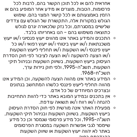
אחראית להם או לכל תוכן הקשור בהם, לרבות לכל
פרסומות, הטבות, מוצרים או מידע אחר המופיע בהם או
הזמין באמצעותם או לכל קישור המצוי בהם. שימוש
הגולש במקורות אלה, התקשורת של הגולש עם צדדים
שלישיים במסגרתם, וכל נזק שלכאורה יגרם לגולש
כתוצאה משימוש בהם – הנו באחריותו בלבד.
התכנים והמידע באתר אינו מהווים ייעוץ פנסיוני ו/או ייעוץ
משכנתאות ו/או ייעוץ ביטוחי ו/או ייעוץ רפואי ו/או כל
ייעוץ פיננסי ו/או השקעות ו/או תחליף לייעוץ השקעות
ו/או הצעה להשקעה ו/או הצעה לציבור לפי חוק הסדרת
העיסוק בייעוץ השקעות, בשיווק השקעות ובניהול תיקי
השקעות, תשנ"ה-1995, ולפי חוק ניירות ערך,
תשכ"ח-1968.
המידע באתר אינו מהווה הצעה להשקעה, וכן המידע אינו
מהווה תחליף לייעוץ פיננסי כלשהו המתחשב בנתונים
ובצרכים המיוחדים של כל אדם.
אין בתכנים ובמידע המובא באתר כדי להוות התחייבות
להנחה ו/או רווח ו/או תשואה עודפת.
מפעילת האתר אינה מורשית לפי חוק הסדרת העיסוק
בייעוץ השקעות, בשיווק השקעות ובניהול תיקי השקעות,
תשנ"ה-1995, וכל מידע פרסומי שנמסר וכן כל מידע
שיימסר לגבי אפשרות השקעה במסגרת הפרסומים
באתר לא יהווה ייעוץ השקעות או שיווק השקעות
כהגדרתם בחוק.