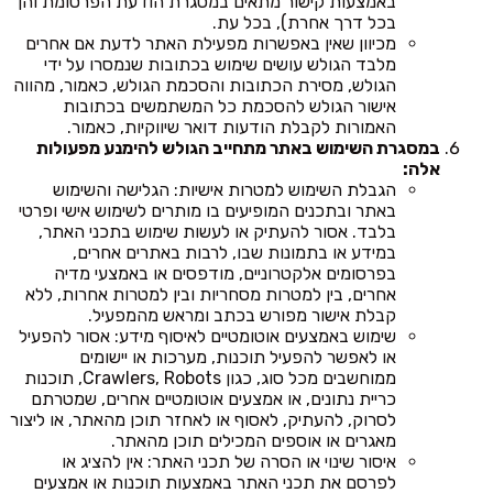
באמצעות קישור מתאים במסגרת הודעת הפרסומת והן
בכל דרך אחרת), בכל עת.
מכיוון שאין באפשרות מפעילת האתר לדעת אם אחרים
מלבד הגולש עושים שימוש בכתובות שנמסרו על ידי
הגולש, מסירת הכתובות והסכמת הגולש, כאמור, מהווה
אישור הגולש להסכמת כל המשתמשים בכתובות
האמורות לקבלת הודעות דואר שיווקיות, כאמור.
במסגרת השימוש באתר מתחייב הגולש להימנע מפעולות
אלה:
הגבלת השימוש למטרות אישיות: הגלישה והשימוש
באתר ובתכנים המופיעים בו מותרים לשימוש אישי ופרטי
בלבד. אסור להעתיק או לעשות שימוש בתכני האתר,
במידע או בתמונות שבו, לרבות באתרים אחרים,
בפרסומים אלקטרוניים, מודפסים או באמצעי מדיה
אחרים, בין למטרות מסחריות ובין למטרות אחרות, ללא
קבלת אישור מפורש בכתב ומראש מהמפעיל.
שימוש באמצעים אוטומטיים לאיסוף מידע: אסור להפעיל
או לאפשר להפעיל תוכנות, מערכות או יישומים
ממוחשבים מכל סוג, כגון Crawlers, Robots, תוכנות
כריית נתונים, או אמצעים אוטומטיים אחרים, שמטרתם
לסרוק, להעתיק, לאסוף או לאחזר תוכן מהאתר, או ליצור
מאגרים או אוספים המכילים תוכן מהאתר.
איסור שינוי או הסרה של תכני האתר: אין להציג או
לפרסם את תכני האתר באמצעות תוכנות או אמצעים