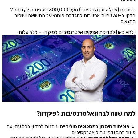
חסכתם (את\ה ובן הזוג יחד) מעל 300,000 שקלים בפיקדונות?
בדקו ב-30 שניות אפשרות להגדלת פוטנציאל התשואה ושיפור
התנאים.
[לחץ כאן] לבדיקת אפיקים אלטרנטיביים לפיקדון - ללא עלות
למה שווה לבחון אלטרנטיבות לפיקדון?
🔹
פוליסות חיסכון במסלולים סולידיים
: ניתנות לפדיון בכל עת, עם
פיזור רחב ודמי ניהול אטרקטיביים