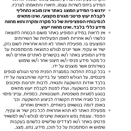
המידע ביחס לשירות עצמו, תיאורו והתאמתו לצרכיו.
יודגש כי המידע המוצג באתר אינו מובא כתחליף
לקבלת יעוץ פרטני מגורם מקצועי, ואינו מתאים
לנסיבותיו הספציפיות של כל מקרה ומקרה והוא מהווה
מידע כללי בלבד, ואינו מהווה ייעוץ
.
אין לראות במידע המופיע באתר משום הבטחה לתוצאה
כלשהי ו/או אחריות לאופן הפעילויות של השירותים
המוצעים בו. מפעילת האתר לא תהא אחראית לשום נזק,
ישיר או עקיף, אשר ייגרם לגולש כתוצאה מהסתמכות על
מידע המופיע באתר ו/או בקישורים לאתרים אחרים ו/או
כל מקור מידע פנימי ו/או חיצוני אחר ו/או שימוש
בשירותים אשר מוצגים על ידו.
בכל קבלת החלטה במסגרת הפנית פרטי הגולש לגופים
פיננסיים, על הגולש לסמוך על בדיקה שהתבצעה על ידו
בלבד אודות ההשקעה ותנאיה, לרבות יתרונות וסיכונים
הכרוכים בהשקעה, ועליו לפנות לקבלת ייעוץ מתאים
בנוגע לסוגיות משפטיות, חשבונאיות, כספיות, ענייני מיסוי
וכן כל סוגיה אחרת הקשורה לביצוע ההשקעה. וכך
באופן דומה בנושאים ביטוחיים, רפואיים ואחרים.
מפעילת האתר לא תהא אחראית לכל נזק ישיר או עקיף,
הפסד, עוגמת נפש והוצאות שייגרמו לגולש ו/או למשאיר
פרטים באתר ו/או לצדדים שלישיים כלשהם בעקבות
שימוש או הסתמכות על כל תוכן, מידע, נתון, מצג,