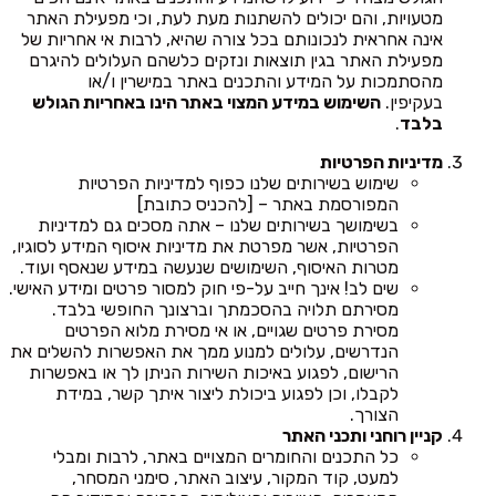
מטעויות, והם יכולים להשתנות מעת לעת, וכי מפעילת האתר
אינה אחראית לנכונותם בכל צורה שהיא, לרבות אי אחריות של
מפעילת האתר בגין תוצאות ונזקים כלשהם העלולים להיגרם
מהסתמכות על המידע והתכנים באתר במישרין ו/או
בעקיפין.
השימוש במידע המצוי באתר הינו באחריות הגולש
בלבד
.
מדיניות הפרטיות
שימוש בשירותים שלנו כפוף למדיניות הפרטיות
המפורסמת באתר – [להכניס כתובת]
בשימושך בשירותים שלנו – אתה מסכים גם למדיניות
הפרטיות, אשר מפרטת את מדיניות איסוף המידע לסוגיו,
מטרות האיסוף, השימושים שנעשה במידע שנאסף ועוד.
שים לב! אינך חייב על-פי חוק למסור פרטים ומידע האישי.
מסירתם תלויה בהסכמתך וברצונך החופשי בלבד.
מסירת פרטים שגויים, או אי מסירת מלוא הפרטים
הנדרשים, עלולים למנוע ממך את האפשרות להשלים את
הרישום, לפגוע באיכות השירות הניתן לך או באפשרות
לקבלו, וכן לפגוע ביכולת ליצור איתך קשר, במידת
הצורך.
קניין רוחני ותכני האתר
כל התכנים והחומרים המצויים באתר, לרבות ומבלי
למעט, קוד המקור, עיצוב האתר, סימני המסחר,