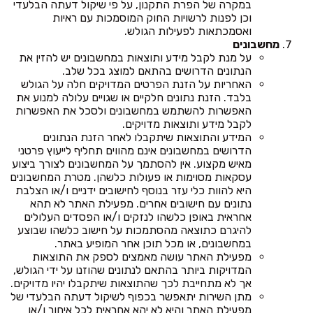
במקרה של הפרת התקנון, על פי שיקול דעתה הבלעדי
וכן לפנות לרשויות החוק המוסמכות עם ראיות
ואסמכתאות לפעילות הגולש.
מחשבונים
על מנת לקבל מידע ותוצאות במחשבונים יש להזין את
הנתונים הדרושים בהתאם למוצג בכל שלב.
האחריות על הזנת הפרטים המדויקים חלה על הגולש
בלבד. הזנת נתונים חלקיים או שגויים עלולה למנוע את
האפשרות להשתמש במחשבונים ולסכל את האפשרות
לקבל מידע ותוצאות מדויקים.
המידע והתוצאות שיתקבלו לאחר הזנת הנתונים
הדרושים במחשבונים אינם מהווים תחליף לייעוץ פרטני
מאיש מקצוע. אין להסתמך על המחשבונים לצורך ביצוע
עסקאות מסוימות או פעולות כלשהן. מטרת המחשבונים
היא להוות כלי עזר בנוסף לחישובים ידניים ו/או הצלבת
נתונים עם חישובים אחרים. מפעילת האתר לא תהא
אחראית באופן כלשהו לנזקים ו/או הפסדים העלולים
להיגרם כתוצאה מהסתמכות על חישוב כלשהו שבוצע
במחשבונים, או מכל תוכן אחר המופיע באתר.
מפעילת האתר עושה מאמצים לספק את התוצאות
המדויקות ביותר בהתאם לנתונים שהוזנו על ידי הגולש,
אך לא מתחייבת לכך שהתוצאות שיתקבלו יהיו מדויקים.
מתן השירות יתאפשר בכפוף לשיקול דעתה הבלעדי של
מפעילת האתר והיא לא יהא אחראית לכל איחור ו/או