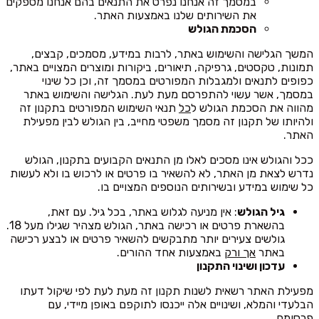
במסמך זה אנחנו נפרט את התנאים בהם אנחנו מספקים
את השירותים שלנו באמצעות האתר.
הסכמת הגולש
המשך הגלישה והשימוש באתר, לרבות במידע, מסמכים, קבצים,
תמונות, טקסטים, גרפיקה, תיאורים, ביקורות ומוצרים המצויים באתר,
כפופים לתנאים ולמגבלות המפורטים במסמך זה, וכן כל שינוי
במסמך, אשר עשוי להתפרסם מעת לעת. הגלישה והשימוש באתר
מהווה את הסכמת הגולש ל
כל
תנאי השימוש המפורטים בתקנון זה
ולהיותו של תקנון זה מסמך משפטי מחייב, בין הגולש לבין מפעילת
האתר.
ככל והגולש אינו מסכים לאלו מן התנאים הקבועים בתקנון, הגולש
נדרש לצאת מן האתר, לא להשאיר בו פרטים או לרכוש בו ולא לעשות
כל שימוש במידע ובשירותים הנוספים המצויים בו.
גיל הגולש
: אין מניעה לגלוש באתר, בכל גיל. עם זאת,
בהשארת פרטים או רכישה באתר, הגולש מצהיר שגילו מעל 18.
גולשים צעירים יותר מתבקשים להשאיר פרטים או לבצע רכישה
באתר
אך ורק
באמצעות אחד ההורים.
עדכון ושינוי התקנון
מפעילת האתר רשאית לשנות תקנון זה מעת לעת לפי שיקול דעתו
הבלעדי והמלא, ושינויים אלה ייכנסו לתוקפם באופן מיידי, עם
פרסומם.