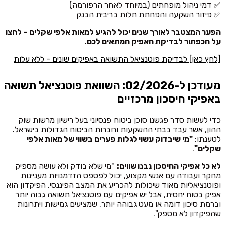
✅ דמי ניהול מופחתים (במיוחד לאחר הרפורמה)
✅ פיזור השקעה והפחתת תלות בריבית הבנק
הפער המצטבר לאורך שנים יכול להגיע למאות אלפי שקלים – לחצו
על הכפתור לבדיקת האפיק המתאים לכם.
[לחץ כאן] לבדיקת פוטנציאל התשואה באפיקים שונים - ללא עלות
מעודכן ל-02/2026: השוואת פוטנציאל תשואה
באפיקי חיסכון מרכזיים
כדי לעשות סדר פגשנו סוכן ביטוח פנסיוני בעל רישיון מרשות שוק
ההון, אשר עבד בבתי ההשקעות וחברות הביטוח הגדולות בישראל.
לטענתו:
"מי שיבדוק עשוי לגלות פערים בשווי של מאות אלפי
שקלים"
.
לא כל אפיקי החיסכון נבנו שווים:
"מי שלא בודק ולא עושה מספיק
מחקר ועבודה עם אנשי מקצוע, יכול לפספס הזדמנויות מעניינות
ופוטנציאליות מאוד שיכולות להכריע את המצב הפיננסי. הפיקדון הוא
אפיק בטוח יחסית, אבל יש אפיקים עם פוטנציאל תשואה גבוה יותר
וברמת סיכון דומה או מעט גבוהה יותר, שמציעים גמישות ויתרונות
שהפיקדון לא מספק".