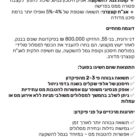
🔹
קופת גמל להשקעה
: אפיק חיסכון גמיש, שיכול להפוך לקצבה
פטורה ממס בפרישה
🔹
אג"ח קונצרני
: תשואה שוטפת של 4%-5% ואפילו יותר ברמת
סיכון מדודה
דוגמה מהחיים
דני ורונית, בני 55, החזיקו 800,000 ₪ בפיקדונות שונים בבנק.
לאחר ייעוץ מקצועי, הם בחרו להעביר את הכסף למסלול סולידי
בפוליסת חיסכון וקופת גמל להשקעה, עם חשיפה חלקית לאג"ח
קונצרני מדורג.
התוצאות שהם השיגו בפועל:
✅
תשואה גבוהה פי 2-3 מהפיקדון
✅
חיסכון של אלפי שקלים בשנה בדמי ניהול
✅
אופק פנסיוני משופר עם אפשרות להטבות מס עתידיות
✅
ניתן לשלב בהמשך למסלולים משולבי מניות ללא אירוע מס או
עמלות
יתרונות מרכזיים על פני פיקדון:
✅ תשואה גבוהה יותר לאורך זמן
✅ גמישות נזילות ובחירת מסלולים
✅ אפשרות להטבות מס – במיוחד בגמל להשקעה