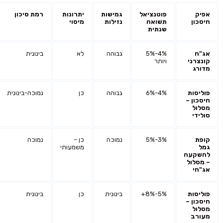
אפיק
פוטנציאל
גמישות
יתרונות
רמת סיכון
חיסכון
תשואה
נזילות
מיסוי
שנתית
אג"ח
4%-5%
גבוהה
לא
בינונית
קונצרני
ויותר
מדורג
פוליסות
4%-6%
גבוהה
כן
נמוכה-בינונית
חיסכון –
מסלול
סולידי
קופת
3%-5%
נמוכה
כן –
נמוכה
גמל
משמעותי
להשקעה
– מסלול
אג"חי
פוליסות
5%-8%+
בינונית
כן
בינונית
חיסכון –
מסלול
מעורב