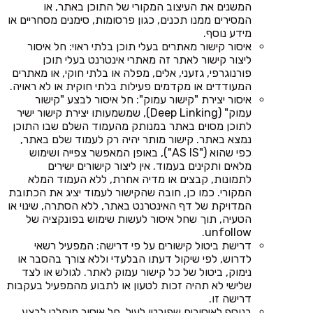
המשנים את העיצוב המקורי של התוכן באתר, או
המסירים ממנו תכנים, כגון פרסומות, סימנים מסחריים או
מידע נוסף.
איסור קישור מאתרים בעלי תוכן בלתי ראוי: חל איסור
ליצור קישור לאתר זה מאתרי אינטרנט בעלי תוכן
פורנוגרפי, גזעני, אלים, מפלה או בלתי חוקי, או מאתרים
המעודדים או מקדמים פעילות בלתי חוקית או לא ראויה.
איסור יצירת "קישור עמוק": חל איסור לבצע "קישור
עמוק" (Deep Linking), שמשמעותו יצירת קישור ישיר
לתוכן מסוים באתר במנותק מהעמוד השלם שבו התוכן
נמצא באתר. קישור מותר יהיה רק לעמוד שלם באתר,
כפי שהוא ("AS IS"), באופן המאפשר צפייה ושימוש
מלאים ותקינים בעמוד. אין ליצור קישורים ישירים
לתמונות, קבצים או מדיה אחרת, ללא העמוד המלא
המקורי. כמו כן, חובה שהקישור לעמוד יציג את הכתובת
המדויקת של דף האינטרנט באתר, ללא הסתרה, שינוי או
הטעיה, תוך שחל איסור לעשות שימוש בפונקציה של
unfollow.
דרישת ביטול קישורים על פי דרישה: המפעיל רשאי
לדרוש, לפי שיקול דעתו הבלעדי וללא צורך בהסבר או
נימוק, ביטול של כל קישור עמוק לאתר. לגולש או לצד
שלישי לא תהיה זכות לטעון או לתבוע מהמפעיל בעקבות
דרישה זו.
בנוסף לאיסורים שפורטו לעיל, חל איסור מוחלט לבצע