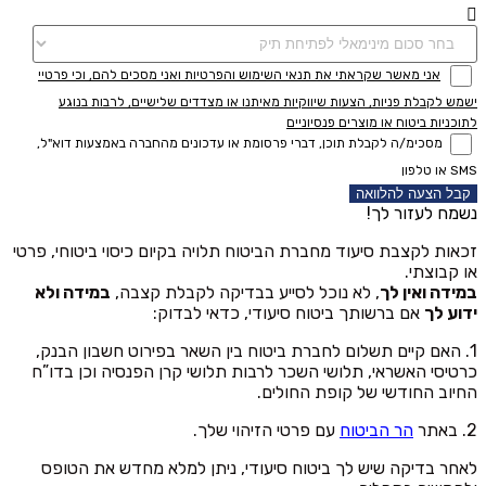
אני מאשר שקראתי את תנאי השימוש והפרטיות ואני מסכים להם, וכי פרטיי
ישמש לקבלת פניות, הצעות שיווקיות מאיתנו או מצדדים שלישיים, לרבות בנוגע
לתוכניות ביטוח או מוצרים פנסיוניים
מסכימ/ה לקבלת תוכן, דברי פרסומת או עדכונים מהחברה באמצעות דוא"ל,
SMS או טלפון
קבל הצעה להלוואה
נשמח לעזור לך!
זכאות לקצבת סיעוד מחברת הביטוח תלויה בקיום כיסוי ביטוחי, פרטי
או קבוצתי.
במידה ואין לך
, לא נוכל לסייע בבדיקה לקבלת קצבה,
במידה ולא
ידוע לך
אם ברשותך ביטוח סיעודי, כדאי לבדוק:
1. האם קיים תשלום לחברת ביטוח בין השאר בפירוט חשבון הבנק,
כרטיסי האשראי, תלושי השכר לרבות תלושי קרן הפנסיה וכן בדו”ח
החיוב החודשי של קופת החולים.
2. באתר
הר הביטוח
עם פרטי הזיהוי שלך.
לאחר בדיקה שיש לך ביטוח סיעודי, ניתן למלא מחדש את הטופס