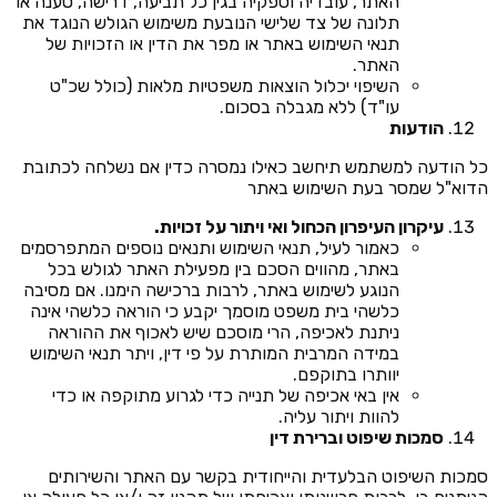
האתר, עובדיה וספקיה בגין כל תביעה, דרישה, טענה או
תלונה של צד שלישי הנובעת משימוש הגולש הנוגד את
תנאי השימוש באתר או מפר את הדין או הזכויות של
האתר.
השיפוי יכלול הוצאות משפטיות מלאות (כולל שכ"ט
עו"ד) ללא מגבלה בסכום.
הודעות
כל הודעה למשתמש תיחשב כאילו נמסרה כדין אם נשלחה לכתובת
הדוא"ל שמסר בעת השימוש באתר
עיקרון העיפרון הכחול ואי ויתור על זכויות.
כאמור לעיל, תנאי השימוש ותנאים נוספים המתפרסמים
באתר, מהווים הסכם בין מפעילת האתר לגולש בכל
הנוגע לשימוש באתר, לרבות ברכישה הימנו. אם מסיבה
כלשהי בית משפט מוסמך יקבע כי הוראה כלשהי אינה
ניתנת לאכיפה, הרי מוסכם שיש לאכוף את ההוראה
במידה המרבית המותרת על פי דין, ויתר תנאי השימוש
יוותרו בתוקפם.
אין באי אכיפה של תנייה כדי לגרוע מתוקפה או כדי
להוות ויתור עליה.
סמכות שיפוט וברירת דין
סמכות השיפוט הבלעדית והייחודית בקשר עם האתר והשירותים