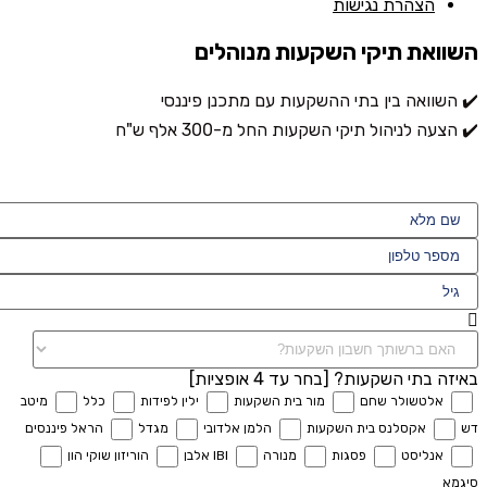
הצהרת נגישות
השוואת תיקי השקעות מנוהלים
✔️ השוואה בין בתי ההשקעות עם מתכנן פיננסי
✔️ הצעה לניהול תיקי השקעות החל מ-300 אלף ש"ח
באיזה בתי השקעות? [בחר עד 4 אופציות]
אלטשולר שחם
מור בית השקעות
ילין לפידות
כלל
מיטב
דש
אקסלנס בית השקעות
הלמן אלדובי
מגדל
הראל פיננסים
אנליסט
פסגות
מנורה
IBI אלבן
הוריזון שוקי הון
סיגמא