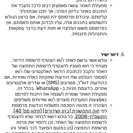
מפעילת האתר עושה מאמצים רבים לרכז ולעבד את
התכנים באתר בדיוק המרבי, אך יתכן שבתהליך
קליטתם, עיבודם ופרסומם יהיו טעויות, אם ברצון הגולש
להשתמש בתכנים אלה, עליו לבדוק אותם ולאמתם, אין
בפרסומם משום המלצה או חוות דעת בדבר עסקאות
והתנהלות פיננסית.
דיוור ישיר
גולש אשר נרשם לאתר ו/או הצטרף לרשימת הדיוור,
מצהיר כי הוא מעוניין להצטרף לרשימת התפוצה של
האתר ולקבל לכתובת הדואר האלקטרוני שלו ו/או
למספר הטלפון שלו הודעות שיווקיות כאלה ואחרות, אם
כהודעות דוא"ל, מסרונים (SMS) או שדרים אלקטרונים
אחרים, כדוגמת פניות ב- WhatsApp. בכלל זה,
מפעילת האתר שומרת לעצמה את הזכות לפרסם
באמצעות המערכת מוצרים ו/או שירותים משלימים.
הצהרה זו מהווה הסכמה למשלוח הודעות פרסומת
לפי
חוק התקשורת (בזק ושידורים) (תיקון מס' 40),
התשס"ח–2008
. כל גולש רשאי לבחור שלא להצטרף
לרשימת התפוצה של האתר, וכן להסיר את פרטיו
מרשימת התפוצה (הן במקום המיועד לכך באתר והן