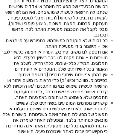
המאמרים, הציורים והצילומים, הבחירה והסידור הם
רכושה הבלעדי של מפעילת האתר או צדדים שלישיים
שנתנו לה הרשאה לעשות שימוש בהם, ואין הגולש רשאי
לעשות בתכנים כל שימוש (לרבות ומבלי למעט, עיבוד,
העתקה, פרסום, הפצה, משלוח, ביצוע פומבי ושידור),
מבלי לקבל את הסכמת מפעילת האתר לכך, מראש
ובכתב.
כל זכות שלא הוקנתה למשתמש במפורש על פי תנאים
אלו – תישמר בידי מפעילת האתר.
אם תספק לנו משוב, פידבק, הערה או הצעה כלשהי לגבי
השירותים – אתה מקנה לנו בכך רישיון בלעדי, ללא
תמלוגים, תמידי, כלל-עולמי, בלתי הדיר, לשלב את
האמור בכל השירותים שלנו, הנוכחיים או העתידיים.
אין במתן אפשרות שיתוף תכנים (כדוגמת שיתוף
בפייסבוק, טוויטר וכיוצ"ב) כדי לראות בו משום ויתור או
הרשאה לעשיית שימוש במי מן התכנים ו/או הזכויות ללא
קבלת אישור מפורש מראש ובכתב, לרבות העתקת
התכנים שלא באמצעות שיתופם באמצעות האתר.
קישורים מסוימים המופיעים בשירותים שלנו עשויים
להפנות אותך לאתרים או לשירותים שאינם בבעלות או
תפעול של מפעילת האתר ואינם בשליטתה. קישורים אלה
מובאים לנוחותך בלבד, ומפעילת האתר שומרת את
הזכות למחקם בכל עת. מפעילת האתר אינה מתחייבת
כי הקישורים יובילו לאתר אינטרנט פעיל, היא אינה