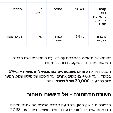
קופת
4%-7%
נמוכה
כן –
בינונית
גמל
משמעותי
להשקעה
– מסלול
סולידי
פיקדון
עד 5%
גבוהה
לא
נמוכה מאוד
בנקאי
מאוד
*פוטנציאל תשואה בהתבסס על ביצועים היסטוריים ואינו מבטיח
תשואות עתיד. כל השקעה כרוכה בסיכונים.
הטבלה מראה
פערים משמעותיים בפוטנציאל התשואה
– מ-5%
בפיקדון ועד 8%+ באפיקים אחרים. על חיסכון של מיליון שקל, הפער
יכול להגיע ל-
30,000 שקל בשנה
ויותר.
השורה התחתונה - אל תישארו מאחור
הרפורמות בשוק ההון, ביחד עם סביבת הריבית המשתנה, יוצרות
הזדמנות אמיתית לחוסכים עם סכומים משמעותיים. בעוד 27.33