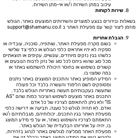
עיכוב במתן השירות ו/או אי-מתן השירות.
שירות לקוחות
בשאלות ובירורים בנוגע למוצרים והשירותים המוצעים באתר, הגולש
מוזמן ליצור קשר עם מפעילת האתר ב
support@shamanu.co.il
הגבלת אחריות
בשום מקרה מפעילת האתר, שותפיה, סוכניה, עובדיה או
ספקיה לא יהיו אחראים כלפי הגולש או כלפי צד שלישי
כלשהו בגין נזקים מיוחדים, עונשיים, עקיפים או תוצאתיים
מכל סוג שהוא ביחס לכל סוג של נזק לרבות הנובעים או
קשורים בשימוש או בחוסר היכולת להשתמש באתר או
במה שמצוי בו.
המידע המופיע באתר והתכנים המוצגים באתר ניתנים
ומסופקים לשם הלימוד והעשרה בלבד וכל פעולה
שתעשה בעקבותיהם תעשה באחריות הגולש בלבד.
התכנים באתר מוצעים לשימוש הציבור כמות שהם "AS
IS" ולא ניתן להתאימם לצרכיו של כל אדם
ואדם. לא תהיה לגולש כל טענה, תביעה או דרישה כלפי
מפעילת האתר בגין התכנים, יכולותיהם, מגבלותיהם ו/או
התאמתם לצרכיו והשימוש באתר, או על פי מידע המוצג
בו, יהיה על אחריותו הבלעדית של הגולש באתר.
מפעילת האתר ממליצה לגולשים באתר לנהוג בזהירות,
ולקרוא בעיון את המידע המוצג באתר ובכלל זה את