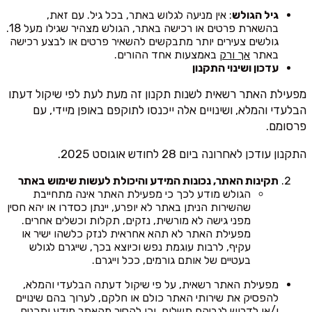
גיל הגולש
: אין מניעה לגלוש באתר, בכל גיל. עם זאת,
בהשארת פרטים או רכישה באתר, הגולש מצהיר שגילו מעל 18.
גולשים צעירים יותר מתבקשים להשאיר פרטים או לבצע רכישה
באתר
אך ורק
באמצעות אחד ההורים.
עדכון ושינוי התקנון
מפעילת האתר רשאית לשנות תקנון זה מעת לעת לפי שיקול דעתו
הבלעדי והמלא, ושינויים אלה ייכנסו לתוקפם באופן מיידי, עם
פרסומם.
התקנון עודכן לאחרונה ביום 28 לחודש אוגוסט 2025.
תקינות האתר, נכונות המידע והיכולת לעשות שימוש באתר
הגולש מודע לכך כי מפעילת האתר אינה מתחייבת
שהשירות הניתן באתר לא יופרע, יינתן כסדרו או יהא חסין
מפני גישה לא מורשית, נזקים, תקלות וכשלים אחרים.
מפעילת האתר לא תהא אחראית לנזק כלשהו ישיר או
עקיף, לרבות עוגמת נפש וכיוצא בכך, שייגרם לגולש
בעטיים של אותם גורמים, ככל וייגרם.
מפעילת האתר רשאית, על פי שיקול דעתה הבלעדי והמלא,
להפסיק את שירותי האתר כולם או חלקם, לערוך בהם שינויים
ו/או לדרוש לגביהם תשלום, וכן להסיר מהאתר מידע ותכנים