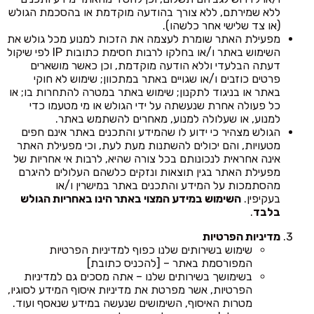
ללא שמירתם, ללא צורך בהודעה מוקדמת או בהסכמת הגולש
(או צד שלישי אחר כלשהו).
מפעילת האתר שומרת לעצמה את הזכות למנוע מכל גולש את
השימוש באתר ו/או בחלקו לרבות חסימת כתובות IP לפי שיקול
דעתה הבלעדי וללא הודעה מוקדמת, וכן כאשר מושארים
פרטים כוזבים ו/או שגויים באתר במתכוון; שימוש לא חוקי
באתר או בניגוד לתקנון; שימוש באתר במטרה להתחרות בו; או
כל פעולה אחרת שנעשתה על ידי הגולש או מי מטעמו כדי
למנוע, או שעלולה למנוע, מאחרים להשתמש באתר.
הגולש מצהיר כי ידוע לו שהמידע והתכנים באתר אינם חפים
מטעויות, והם יכולים להשתנות מעת לעת, וכי מפעילת האתר
אינה אחראית לנכונותם בכל צורה שהיא, לרבות אי אחריות של
מפעילת האתר בגין תוצאות ונזקים כלשהם העלולים להיגרם
מהסתמכות על המידע והתכנים באתר במישרין ו/או
בעקיפין.
השימוש במידע המצוי באתר הינו באחריות הגולש
בלבד
.
מדיניות הפרטיות
שימוש בשירותים שלנו כפוף למדיניות הפרטיות
המפורסמת באתר – [להכניס כתובת]
בשימושך בשירותים שלנו – אתה מסכים גם למדיניות
הפרטיות, אשר מפרטת את מדיניות איסוף המידע לסוגיו,
מטרות האיסוף, השימושים שנעשה במידע שנאסף ועוד.