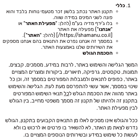
כללי
תקנון האתר נכתב בלשון זכר מטעמי נוחות בלבד והוא
פונה לשני המינים במידה שווה.
בלו ג'ירף מדיה בע"מ (להלן: "
מפעילת האתר
" או
"
אנחנו
") מפעילה את האתר
[https://shamanu.co.il/] (להלן: "
האתר
").
במסמך זה אנחנו נפרט את התנאים בהם אנחנו מספקים
את השירותים שלנו באמצעות האתר.
הסכמת הגולש
המשך הגלישה והשימוש באתר, לרבות במידע, מסמכים, קבצים,
תמונות, טקסטים, גרפיקה, תיאורים, ביקורות ומוצרים המצויים
באתר, כפופים לתנאים ולמגבלות המפורטים במסמך זה, וכן כל
שינוי במסמך, אשר עשוי להתפרסם מעת לעת. הגלישה והשימוש
באתר מהווה את הסכמת הגולש ל
כל
תנאי השימוש המפורטים
בתקנון זה ולהיותו של תקנון זה מסמך משפטי מחייב, בין הגולש
לבין מפעילת האתר.
ככל והגולש אינו מסכים לאלו מן התנאים הקבועים בתקנון, הגולש
נדרש לצאת מן האתר, לא להשאיר בו פרטים או לרכוש בו ולא
לעשות כל שימוש במידע ובשירותים הנוספים המצויים בו.