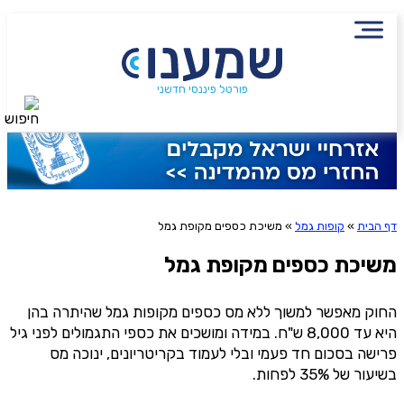
עם מתכנן פיננסי, השאירו פרטים:
שם מלא
הירשמו לניוזלטר שמענו ותיהנו
נייד
פורטל פיננסי חדשני
חיפוש
מתוכן פיננסי מעשיר
פעולה נדרשת
היכן מנוהל החיסכון?
שליחה
דף הבית
»
קופות גמל
»
משיכת כספים מקופת גמל
אני מסכימ/ה לקבלת תוכן, דברי פרסומת או עדכונים
מהחברה או מצדדים שלישיים הדוא"ל, מסרונים או טלפון
משיכת כספים מקופת גמל
סכום חיסכון בקרן
החוק מאפשר למשוך ללא מס כספים מקופות גמל שהיתרה בהן
היא עד 8,000 ש"ח. במידה ומושכים את כספי התגמולים לפני גיל
אני מאשר את תנאיי השימוש והפרטיות של האתר
פרישה בסכום חד פעמי ובלי לעמוד בקריטריונים, ינוכה מס
מאשר כי פרטיי ישמשו לקבלת פניות והצעות שיווקיות למוצרים
בשיעור של 35% לפחות.
פנסיוניים\ביטוח באמצעות טלפון, מייל או SMS מאיתנו או צד שלישי
שליחה