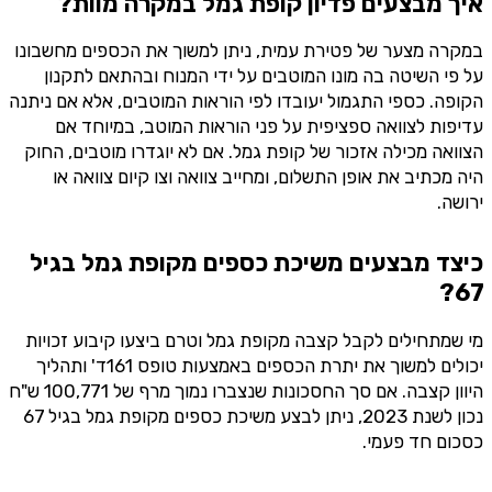
איך מבצעים פדיון קופת גמל במקרה מוות?
במקרה מצער של פטירת עמית, ניתן למשוך את הכספים מחשבונו
על פי השיטה בה מונו המוטבים על ידי המנוח ובהתאם לתקנון
הקופה. כספי התגמול יעובדו לפי הוראות המוטבים, אלא אם ניתנה
עדיפות לצוואה ספציפית על פני הוראות המוטב, במיוחד אם
הצוואה מכילה אזכור של קופת גמל. אם לא יוגדרו מוטבים, החוק
היה מכתיב את אופן התשלום, ומחייב צוואה וצו קיום צוואה או
ירושה.
כיצד מבצעים משיכת כספים מקופת גמל בגיל
67?
מי שמתחילים לקבל קצבה מקופת גמל וטרם ביצעו קיבוע זכויות
יכולים למשוך את יתרת הכספים באמצעות טופס 161ד' ותהליך
היוון קצבה. אם סך החסכונות שנצברו נמוך מרף של 100,771 ש"ח
נכון לשנת 2023, ניתן לבצע משיכת כספים מקופת גמל בגיל 67
כסכום חד פעמי.