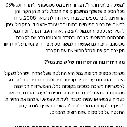
"משיכה בלתי חוקית", תגרור חיוב מס משמעותי, ליתר דיוק, 35%
מכל הסכום שנשלף מחשבון קופת הגמל, לרבות הן הקרן והן
הרווחים. לגבי כספים שנצברו מאז תחילת ינואר 2008, ניתן
למשוך את רכיב הפיצויים בתום יחסי עובד-מעביד. במקביל, ניתן
להמיר את כספי התגמול לקצבה לאחר העברתם לקופת גמל
המתמחה בתשלומי קצבה. במידה והובטחו הזכויות לקצבת
מינימום, קיימת גם אפשרות למשוך סכומים חד פעמיים על ידי היוון
הקצבה מקופת הגמל המוציאה את הקצבה.
מה היתרונות והחסרונות של קופת גמל?
משיכת כספים מקופת גמל היא החלטה שעל אזרחי ישראל לשקול
היטב בהתבסס על מספר קריטריונים ולוחות זמנים. בכל הנוגע
לאפשרויות משיכת כספים בקופות גמל, האפשרויות הקיימות
משתנות בהתאם למועד צבירת הכספים ולמעמד הפרט, בין אם
כעמית עצמאי או עמית בשכר. לעמית עצמאי, יש להם את החירות
להפקיד לקופת הגמל שלהם לתגמולים באופן וולונטרי, תוך
החלטה על כל סכום שהם רוצים להכניס.