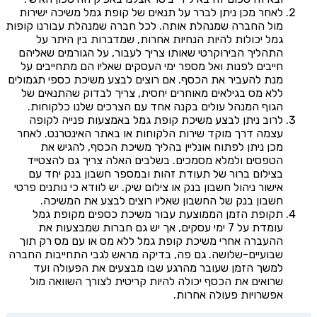
לאחר מכן ניתן לברר על תנאים של קופת גמל משיכה ישירות
מול החברה שמנהלת אותה. לכל חברה שמנהלת עבורנו קופות
גמל יכולות להיות הנחיות אחרות, שמדברות בין היתר על
התהליך הבירוקרטי שאותו צריך לעבור, על הגורמים שאליהם
חייבים לפנות ואל מספר ימי העסקים שאליו הם מתחייבים על
מנת להעביר את הכסף. אם רוצים לבצע משיכת כספי תגמולים
ללא מס בגילאים מאוחרים יחסית, צריך לבדוק שהתנאים של
הגוף המנהל עולים בקנה אחד עם הצרכים שלנו כלקוחות.
לרוב ניתן לבצע משיכת קופת גמל באמצעות פנייה לקופה
עצמה דרך מוקד שירות הלקוחות או באתר האינטרנט. לאחר
מכן ניתן לפתוח אונליין בהליך משיכת הכסף, להגיש את
הטפסים ולמלא מסמכים. בשלבים האלה צריך גם להצטייד
בצילום ברור של תעודת זהות ובמספר חשבון בנק יחד עם
אישור ניהול חשבון בנק או צילום שיק. יש לוודא כי נותנים פרטי
חשבון בנק של החשבון שאליו רוצים לבצע את המשיכה.
תקופת הזמן הממוצעת עבור משיכת כספים מקופת גמל
עומדת על 7 ימי עסקים, אך יש גם חברות שמבצעות את
ההעברה אחרי משיכת קופת גמל ללא מס או עם מס רק תוך
שבועיים-שלושה. גם פה, בדיקה מראש לגבי התחייבות החברה
למשך הזמן שעובר מהרגע שבו מבצעים את הפעולה ועד
שרואים את הכסף יכולה להיות קריטית לצורך השוואה מול
אפשרויות פעולה אחרות.