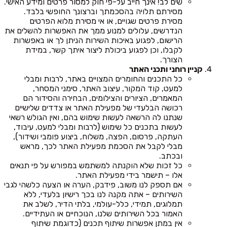
שים לב! אינך חייב על-פי חוק למסור פרטים ומידע האישי.
מסירתם תלויה בהסכמתך וברצונך החופשי בלבד.
מסירת פרטים שגויים, או אי מסירת מלוא הפרטים
הנדרשים, עלולים למנוע ממך את האפשרות להשלים את
הרישום, לפגוע באיכות השירות הניתן לך או באפשרות
לקבלו, וכן לפגוע ביכולת ליצור איתך קשר, במידת
הצורך.
קניין רוחני ותכני האתר
כל התכנים והחומרים המצויים באתר, לרבות ומבלי
למעט, קוד המקור, עיצוב האתר, סימני המסחר,
המאמרים, הציורים והצילומים, הבחירה והסידור הם
רכושה הבלעדי של מפעילת האתר או צדדים שלישיים
שנתנו לה הרשאה לעשות שימוש בהם, ואין הגולש רשאי
לעשות בתכנים כל שימוש (לרבות ומבלי למעט, עיבוד,
העתקה, פרסום, הפצה, משלוח, ביצוע פומבי ושידור),
מבלי לקבל את הסכמת מפעילת האתר לכך, מראש
ובכתב.
כל זכות שלא הוקנתה למשתמש במפורש על פי תנאים
אלו – תישמר בידי מפעילת האתר.
אם תספק לנו משוב, פידבק, הערה או הצעה כלשהי לגבי
השירותים – אתה מקנה לנו בכך רישיון בלעדי, ללא
תמלוגים, תמידי, כלל-עולמי, בלתי הדיר, לשלב את
האמור בכל השירותים שלנו, הנוכחיים או העתידיים.
אין במתן אפשרות שיתוף תכנים (כדוגמת שיתוף