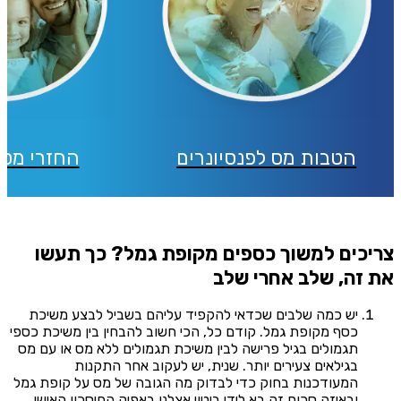
הטבות מס לפנסיונרים
החזרי מס 
צריכים למשוך כספים מקופת גמל? כך תעשו
את זה, שלב אחרי שלב
יש כמה שלבים שכדאי להקפיד עליהם בשביל לבצע משיכת
כסף מקופת גמל. קודם כל, הכי חשוב להבחין בין משיכת כספי
תגמולים בגיל פרישה לבין משיכת תגמולים ללא מס או עם מס
בגילאים צעירים יותר. שנית, יש לעקוב אחר התקנות
המעודכנות בחוק כדי לבדוק מה הגובה של מס על קופת גמל
ובאיזה סכום זה בא לידי ביטוי אצלנו באפיק החיסכון האישי.