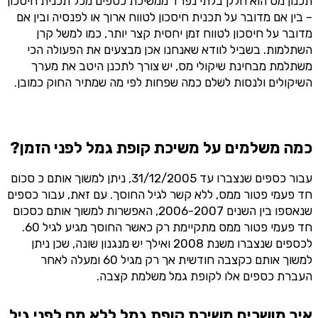
תכנון מס הוא חלק בלתי נפרד ממשיכת כספים מכל תכנית חיסכון
– בין אם מדובר על תכנית חיסכון לטווח ארוך או לפנסיה ובין אם
מדובר על חיסכון לטווח זמן יחסית קצר יותר, כמו למשל קרן
השתלמות. בשביל לוודא שאנחנו אכן מבצעים את הפעולה הכי
משתלמת מבחינת שיקולי מס, יש צורך לתכנן היטב את מערך
השיקולים ולנסות לשלם כמה שפחות לפי מה שמתיר החוק כמובן.
כמה משלמים על משיכת קופת גמל לפני הזמן?
עבור כספים שנצברו עד 31/12/2005, ניתן למשוך אותם כ סכום
חד פעמי פטור ממס, ללא קשר לגיל החוסך. עם זאת, עבור כספים
שנאספו בין השנים 2006-2007, האפשרות למשוך אותם כסכום
חד פעמי פטור ממס מתקיימת רק כאשר החוסך מגיע לגיל 60.
לכספים שנצברו משנת 2008 ואילך יש מנגנון שונה, שכן ניתן
למשוך אותם כקצבה חודשית אך רק מגיל 60 ומעלה לאחר
העברת כספים אלו לקופת גמל משלמת קצבה.
איך מושכים משיכת קופת גמל ללא מס לפני גיל