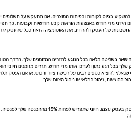
ף להשקיע בגיוס לקוחות ובפיתוח המוצרים. אם תתעקש על תשלומים י
 הידני מדי חודש באמצעות הוראות קבע חודשיות וקבועות. כך תפי
החשבונות של העסק ולהרחיב את האוטומציה הזאת ככל שהעסק יגדל
להישאר בשליטה מלאה בכל הנוגע לתזרים המזומנים שלך. הדרך הטו
ך בכל רגע נתון ולעדכן אותו מדי חודש. תזרים מזומנים חיובי הוא
נאלץ להוציא כספים רבים על רכישת ציוד ורכוש, או אם העסק תלו
ל ההוצאות, ניהול המלאי או ניהול הצוות שלך.
בעוד שמרבית בעלי העסקים מעוניינים להשקיע את הרווחים ש
ה.