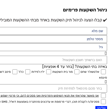
ניהול השקעות פרימיום
✔️ קבלו הצעה לניהול תיק השקעות באחד מבתי ההשקעות המובילים החל מ-300
באיזה בתי השקעות? [בחר עד 4 אופציות]
אלטשולר שחם
מור בית השקעות
ילין לפידות
כלל
מיטב דש
סיגמא
אני מאשר שקראתי את תנאי השימוש והפרטיות ואני מסכים להם, וכי פרטיי ישמש לקב
מסכימ/ה לקבלת תוכן, דברי פרסומת או עדכונים מהחברה באמצעות דוא"ל, SMS או טלפון
שליחה