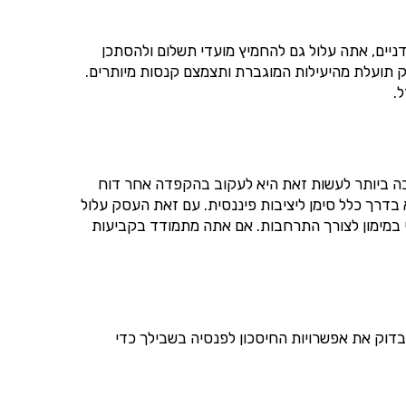
דניים, אתה עלול גם להחמיץ מועדי תשלום ולהסתכן
ק תועלת מהיעילות המוגברת ותצמצם קנסות מיותרים.
.
בה ביותר לעשות זאת היא לעקוב בהקפדה אחר דוח
 בדרך כלל סימן ליציבות פיננסית. עם זאת העסק עלול
י במימון לצורך התרחבות. אם אתה מתמודד בקביעות
ל העסק בעסק עצמו, חיוני שתפריש לפחות 15% מההכנסה שלך לפנסיה. בדוק את אפשרויות החיסכון לפנסיה בשבילך כדי