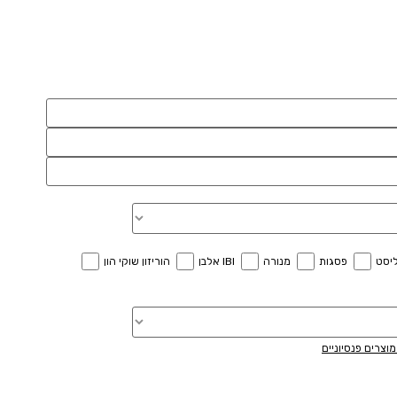
יסט
פסגות
מנורה
IBI אלבן
הוריזון שוקי הון
וצרים פנסיוניים