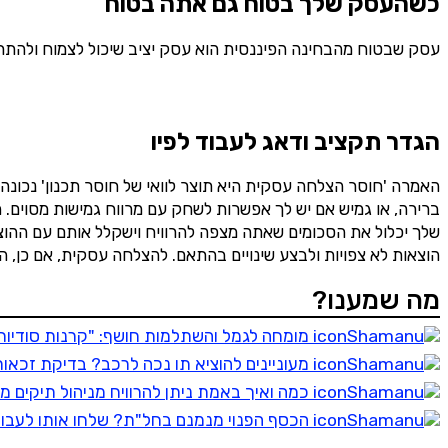
כשהעסק שלך בטוח גם אתה בטוח
עסק שבטוח מהבחינה הפיננסית הוא עסק יציב שיכול לצמוח ולהתרח
הגדר תקציב ודאג לעבוד לפיו
האמרה 'חוסר הצלחה עסקית היא תוצר לוואי של חוסר תכנון' נכונה 
ברירה, או גמיש אם יש לך אפשרות לשחק עם מרווח גמישות מסוים.
שלך יכלול את הסכומים שאתה מצפה להרוויח וישקלל אותם עם ההוצ
הוצאות לא צפויות ולבצע שינויים בהתאם. להצלחה עסקית, אם כן, 
מה שמענו?
מומחה לגמל והשתלמות חושף: "קרנות סודיות עם תשואות עד פי 5 מהשא
מעוניינים להוציא תו נכה לרכב? בדיקת זכאות לת
כמה ואיך באמת ניתן להרוויח מניהול תיקים מק
הכסף הפנוי מנמנם בחל"ת? שלחו אותו לעבוד