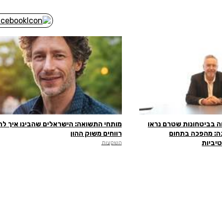
 בביטחונות שטרם נראו
מותחי התשואה: הישראלים שהבינו איך לה
, SMI מציגה: מהפכה בתחום
רווחים משוק ההון
יביות
השקעות