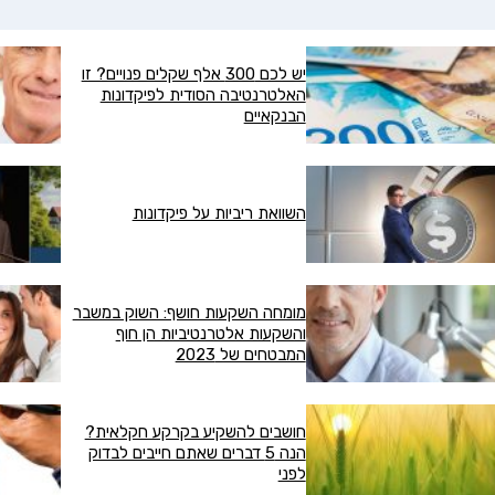
אני מאשר שקראתי את תנאי השימוש והפרטיות ואני מסכים להם, וכי פרטיי
בלת תוכן, דברי פרסומת או עדכונים מהחברה או מצדדים שלישיים ה
ישמש לקבלת פניות, הצעות שיווקיות מאיתנו או מצדדים שלישיים, לרבות בנוגע
לתוכניות ביטוח או מוצרים פנסיוניים
יש לכם 300 אלף שקלים פנויים? זו
מסכימ/ה לקבלת תוכן, דברי פרסומת או עדכונים מהחברה באמצעות דוא"ל,
האלטרנטיבה הסודית לפיקדונות
SMS או טלפון
הבנקאיים
שליחה
השוואת ריביות על פיקדונות
מומחה השקעות חושף: השוק במשבר
והשקעות אלטרנטיביות הן חוף
המבטחים של 2023
חושבים להשקיע בקרקע חקלאית?
הנה 5 דברים שאתם חייבים לבדוק
לפני