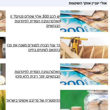
אולי יעניין אותך השקעות
אני מסכימ/ה לק
טלפון
יש לכם 300 אלף שקלים פנויים? זו
האלטרנטיבה הסודית לפיקדונות
הבנקאיים
כך ענף הבניה למגורים משנה את פניו
בהתאם לשינויים בחיינו
האלטרנטיבה הסודית לפיקדונות
הבנקאיים: יותר ריבית ללא סיכון
ההיסטוריה של פרייבט אקוויטי בישראל