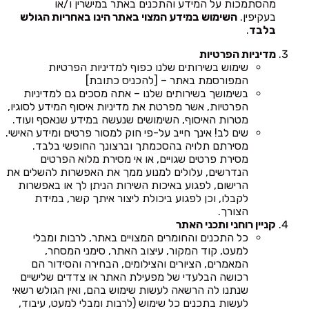
מהסתמכות על המידע והתכנים באתר במישרין ו/או
בעקיפין.
השימוש במידע המצוי באתר הינו באחריות הגולש
בלבד
.
מדיניות הפרטיות
שימוש בשירותים שלנו כפוף למדיניות הפרטיות
המפורסמת באתר – [להכניס כתובת]
בשימושך בשירותים שלנו – אתה מסכים גם למדיניות
הפרטיות, אשר מפרטת את מדיניות איסוף המידע לסוגיו,
מטרות האיסוף, השימושים שנעשה במידע שנאסף ועוד.
שים לב! אינך חייב על-פי חוק למסור פרטים ומידע האישי.
מסירתם תלויה בהסכמתך וברצונך החופשי בלבד.
מסירת פרטים שגויים, או אי מסירת מלוא הפרטים
הנדרשים, עלולים למנוע ממך את האפשרות להשלים את
הרישום, לפגוע באיכות השירות הניתן לך או באפשרות
לקבלו, וכן לפגוע ביכולת ליצור איתך קשר, במידת
הצורך.
קניין רוחני ותכני האתר
כל התכנים והחומרים המצויים באתר, לרבות ומבלי
למעט, קוד המקור, עיצוב האתר, סימני המסחר,
המאמרים, הציורים והצילומים, הבחירה והסידור הם
רכושה הבלעדי של מפעילת האתר או צדדים שלישיים
שנתנו לה הרשאה לעשות שימוש בהם, ואין הגולש רשאי
לעשות בתכנים כל שימוש (לרבות ומבלי למעט, עיבוד,