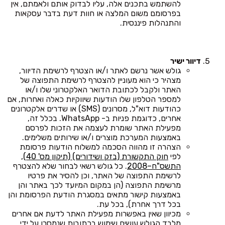
להשתמש בתכנים אלה, עליו לבדוק אותם ולאמתם, אין
בפרסומם משום המלצה או חוות דעת בדבר עסקאות
והתנהלות פיננסית.
דיוור ישיר
גולש אשר נרשם לאתר ו/או הצטרף לרשימת הדיוור,
מצהיר כי הוא מעוניין להצטרף לרשימת התפוצה של
האתר ולקבל לכתובת הדואר האלקטרוני שלו ו/או
למספר הטלפון שלו הודעות שיווקיות כאלה ואחרות, אם
כהודעות דוא"ל, מסרונים (SMS) או שדרים אלקטרונים
אחרים, כדוגמת פניות ב- WhatsApp. בכלל זה,
מפעילת האתר שומרת לעצמה את הזכות לפרסם
באמצעות המערכת מוצרים ו/או שירותים משלימים.
הצהרה זו מהווה הסכמה למשלוח הודעות פרסומת
לפי
חוק התקשורת (בזק ושידורים) (תיקון מס' 40),
התשס"ח–2008
. כל גולש רשאי לבחור שלא להצטרף
לרשימת התפוצה של האתר, וכן להסיר את פרטיו
מרשימת התפוצה (הן במקום המיועד לכך באתר והן
באמצעות קישור מתאים במסגרת הודעת הפרסומת והן
בכל דרך אחרת), בכל עת.
מכיוון שאין באפשרות מפעילת האתר לדעת אם אחרים
מלבד הגולש עושים שימוש בכתובות שנמסרו על ידי