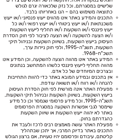
שלישיים במסגרתם, וכל נזק שלכאורה יגרם לגולש
כתוצאה משימוש בהם – הנו באחריותו בלבד.
התכנים והמידע באתר אינו מהווים ייעוץ פנסיוני ו/או ייעוץ
משכנתאות ו/או ייעוץ ביטוחי ו/או ייעוץ רפואי ו/או כל
ייעוץ פיננסי ו/או השקעות ו/או תחליף לייעוץ השקעות
ו/או הצעה להשקעה ו/או הצעה לציבור לפי חוק הסדרת
העיסוק בייעוץ השקעות, בשיווק השקעות ובניהול תיקי
השקעות, תשנ"ה-1995, ולפי חוק ניירות ערך,
תשכ"ח-1968.
המידע באתר אינו מהווה הצעה להשקעה, וכן המידע אינו
מהווה תחליף לייעוץ פיננסי כלשהו המתחשב בנתונים
ובצרכים המיוחדים של כל אדם.
אין בתכנים ובמידע המובא באתר כדי להוות התחייבות
להנחה ו/או רווח ו/או תשואה עודפת.
מפעילת האתר אינה מורשית לפי חוק הסדרת העיסוק
בייעוץ השקעות, בשיווק השקעות ובניהול תיקי השקעות,
תשנ"ה-1995, וכל מידע פרסומי שנמסר וכן כל מידע
שיימסר לגבי אפשרות השקעה במסגרת הפרסומים
באתר לא יהווה ייעוץ השקעות או שיווק השקעות
כהגדרתם בחוק.
מפעילת האתר עושה מאמצים רבים לרכז ולעבד את
התכנים באתר בדיוק המרבי, אך יתכן שבתהליך
קליטתם, עיבודם ופרסומם יהיו טעויות, אם ברצון הגולש