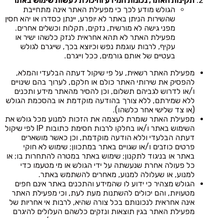
תקינות האתר, נכונות המידע והיכולת לעשות שימוש באתר
הגולש מודע לכך כי מפעילת האתר אינה מתחייבת
שהשירות הניתן באתר לא יופרע, יינתן כסדרו או יהא חסין
מפני גישה לא מורשית, נזקים, תקלות וכשלים אחרים.
מפעילת האתר לא תהא אחראית לנזק כלשהו ישיר או
עקיף, לרבות עוגמת נפש וכיוצא בכך, שייגרם לגולש
בעטיים של אותם גורמים, ככל וייגרם.
מפעילת האתר רשאית, על פי שיקול דעתה הבלעדי והמלא,
להפסיק את שירותי האתר כולם או חלקם, לערוך בהם שינויים
ו/או לדרוש לגביהם תשלום, וכן להסיר מהאתר מידע ותכנים
ללא שמירתם, ללא צורך בהודעה מוקדמת או בהסכמת הגולש
(או צד שלישי אחר כלשהו).
מפעילת האתר שומרת לעצמה את הזכות למנוע מכל גולש את
השימוש באתר ו/או בחלקו לרבות חסימת כתובות IP לפי שיקול
דעתה הבלעדי וללא הודעה מוקדמת, וכן כאשר מושארים
פרטים כוזבים ו/או שגויים באתר במתכוון; שימוש לא חוקי
באתר או בניגוד לתקנון; שימוש באתר במטרה להתחרות בו; או
כל פעולה אחרת שנעשתה על ידי הגולש או מי מטעמו כדי
למנוע, או שעלולה למנוע, מאחרים להשתמש באתר.
הגולש מצהיר כי ידוע לו שהמידע והתכנים באתר אינם חפים
מטעויות, והם יכולים להשתנות מעת לעת, וכי מפעילת האתר
אינה אחראית לנכונותם בכל צורה שהיא, לרבות אי אחריות של
מפעילת האתר בגין תוצאות ונזקים כלשהם העלולים להיגרם