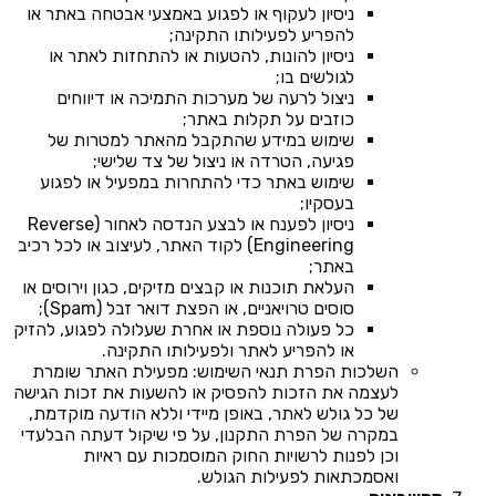
ניסיון לעקוף או לפגוע באמצעי אבטחה באתר או
להפריע לפעילותו התקינה;
ניסיון להונות, להטעות או להתחזות לאתר או
לגולשים בו;
ניצול לרעה של מערכות התמיכה או דיווחים
כוזבים על תקלות באתר;
שימוש במידע שהתקבל מהאתר למטרות של
פגיעה, הטרדה או ניצול של צד שלישי;
שימוש באתר כדי להתחרות במפעיל או לפגוע
בעסקיו;
ניסיון לפענח או לבצע הנדסה לאחור (Reverse
Engineering) לקוד האתר, לעיצוב או לכל רכיב
באתר;
העלאת תוכנות או קבצים מזיקים, כגון וירוסים או
סוסים טרויאניים, או הפצת דואר זבל (Spam);
כל פעולה נוספת או אחרת שעלולה לפגוע, להזיק
או להפריע לאתר ולפעילותו התקינה.
השלכות הפרת תנאי השימוש: מפעילת האתר שומרת
לעצמה את הזכות להפסיק או להשעות את זכות הגישה
של כל גולש לאתר, באופן מיידי וללא הודעה מוקדמת,
במקרה של הפרת התקנון, על פי שיקול דעתה הבלעדי
וכן לפנות לרשויות החוק המוסמכות עם ראיות
ואסמכתאות לפעילות הגולש.