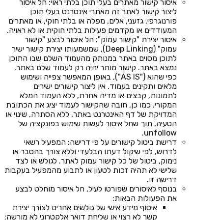
איסור קישור מאתרים בעלי תוכן בלתי ראוי: חל איסור
ליצור קישור לאתר זה מאתרי אינטרנט בעלי תוכן
פורנוגרפי, גזעני, אלים, מפלה או בלתי חוקי, או מאתרים
המעודדים או מקדמים פעילות בלתי חוקית או לא ראויה.
איסור יצירת "קישור עמוק": חל איסור לבצע "קישור
עמוק" (Deep Linking), שמשמעותו יצירת קישור ישיר
לתוכן מסוים באתר במנותק מהעמוד השלם שבו התוכן
נמצא באתר. קישור מותר יהיה רק לעמוד שלם באתר,
כפי שהוא ("AS IS"), באופן המאפשר צפייה ושימוש
מלאים ותקינים בעמוד. אין ליצור קישורים ישירים
לתמונות, קבצים או מדיה אחרת, ללא העמוד המלא
המקורי. כמו כן, חובה שהקישור לעמוד יציג את הכתובת
המדויקת של דף האינטרנט באתר, ללא הסתרה, שינוי או
הטעיה, תוך שחל איסור לעשות שימוש בפונקציה של
unfollow.
דרישת ביטול קישורים על פי דרישה: המפעיל רשאי
לדרוש, לפי שיקול דעתו הבלעדי וללא צורך בהסבר או
נימוק, ביטול של כל קישור עמוק לאתר. לגולש או לצד
שלישי לא תהיה זכות לטעון או לתבוע מהמפעיל בעקבות
דרישה זו.
בנוסף לאיסורים שפורטו לעיל, חל איסור מוחלט לבצע
את הפעולות הבאות:
איסוף מידע אישי של גולשים אחרים לצורך יצירת
קשר לא רצוי או שליחת דואר אלקטרוני לא מורשה;