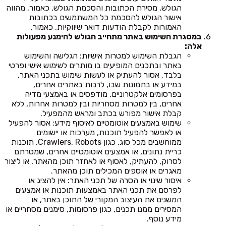
הגולש, מסירת הכתובות והסכמת הגולש, כאמור, מהווה
אישור הגולש להסכמת כל המשתמשים בכתובות
האמורות לקבלת הודעות דואר שיווקיות, כאמור.
במסגרת השימוש באתר מתחייב הגולש להימנע מפעולות
אלה:
הגבלת השימוש למטרות אישיות: הגלישה והשימוש
באתר ובתכנים המופיעים בו מותרים לשימוש אישי ופרטי
בלבד. אסור להעתיק או לעשות שימוש בתכני האתר,
במידע או בתמונות שבו, לרבות באתרים אחרים,
בפרסומים אלקטרוניים, מודפסים או באמצעי מדיה
אחרים, בין למטרות מסחריות ובין למטרות אחרות, ללא
קבלת אישור מפורש בכתב ומראש מהמפעיל.
שימוש באמצעים אוטומטיים לאיסוף מידע: אסור להפעיל
או לאפשר להפעיל תוכנות, מערכות או יישומים
ממוחשבים מכל סוג, כגון Crawlers, Robots, תוכנות
כריית נתונים, או אמצעים אוטומטיים אחרים, שמטרתם
לסרוק, להעתיק, לאסוף או לאחזר תוכן מהאתר, או ליצור
מאגרים או אוספים המכילים תוכן מהאתר.
איסור שינוי או הסרה של תכני האתר: אין להציג או
לפרסם את תכני האתר באמצעות תוכנות או אמצעים
המשנים את העיצוב המקורי של התוכן באתר, או
המסירים ממנו תכנים, כגון פרסומות, סימנים מסחריים או
מידע נוסף.