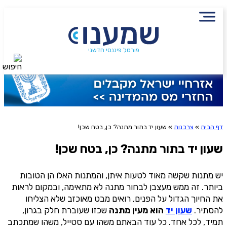
שם מלא
נייד
הירשמו לניוזלטר שמענו ותיהנו
פורטל פיננסי חדשני
חיפוש
סטטוס עבודה
מתוכן פיננסי מעשיר
שכר ב-6 השנים האחרונות
שליחה
דף הבית
»
צרכנות
»
שעון יד בתור מתנה? כן, בטח שכן!
שילמת מס הכנסה ב-6 השנים האחרונות?
אני מסכימ/ה לקבלת תוכן, דברי פרסומת או עדכונים
מהחברה או מצדדים שלישיים הדוא"ל, מסרונים או טלפון
שעון יד בתור מתנה? כן, בטח שכן!
משכת כספים מקרן פנסיה, גמל או השתלמות?
יש מתנות שקשה מאוד לטעות איתן, והמתנות האלו הן הטובות
ביותר. זה ממש מעצבן לבחור מתנה לא מתאימה, ובמקום לראות
את החיוך הגדול על הפנים, רואים מבט מאוכזב שלא הצליחו
אני מאשר שקראתי את תנאי השימוש והפרטיות ואני מסכים להם, וכי
להסתיר.
שעון יד
הוא מעין מתנה
שכזו שעוברת חלק בגרון,
פרטיי ישמש לקבלת פניות, הצעות שיווקיות מאיתנו או מצדדים שלישיים, לרבות
תמיד, לכל אחד. כל עוד הבאתם משהו עם סטייל, משהו שמתכתב
בנוגע לתוכניות ביטוח או מוצרים פנסיוניים