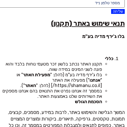
שליחה
תנאי שימוש באתר (תקנון)
בלו ג'ירף מדיה בע"מ
כללי
תקנון האתר נכתב בלשון זכר מטעמי נוחות בלבד והוא
פונה לשני המינים במידה שווה.
בלו ג'ירף מדיה בע"מ (להלן: "
מפעילת האתר
" או
"
אנחנו
") מפעילה את האתר
[https://shamanu.co.il/] (להלן: "
האתר
").
במסמך זה אנחנו נפרט את התנאים בהם אנחנו מספקים
את השירותים שלנו באמצעות האתר.
הסכמת הגולש
המשך הגלישה והשימוש באתר, לרבות במידע, מסמכים, קבצים,
תמונות, טקסטים, גרפיקה, תיאורים, ביקורות ומוצרים המצויים
באתר, כפופים לתנאים ולמגבלות המפורטים במסמך זה, וכן כל