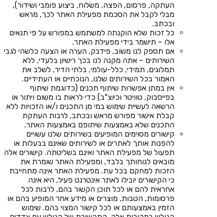
העתקה, פרסום, הפצה, משלוח, ביצוע פומבי ושידור),
מבלי לקבל את הסכמת מפעילת האתר לכך, מראש
ובכתב.
כל זכות שלא הוקנתה למשתמש במפורש על פי תנאים
אלו – תישמר בידי מפעילת האתר.
אם תספק לנו משוב, פידבק, הערה או הצעה כלשהי לגבי
השירותים – אתה מקנה לנו בכך רישיון בלעדי, ללא
תמלוגים, תמידי, כלל-עולמי, בלתי הדיר, לשלב את
האמור בכל השירותים שלנו, הנוכחיים או העתידיים.
אין במתן אפשרות שיתוף תכנים (כדוגמת שיתוף
בפייסבוק, טוויטר וכיוצ"ב) כדי לראות בו משום ויתור או
הרשאה לעשיית שימוש במי מן התכנים ו/או הזכויות ללא
קבלת אישור מפורש מראש ובכתב, לרבות העתקת
התכנים שלא באמצעות שיתופם באמצעות האתר.
קישורים מסוימים המופיעים בשירותים שלנו עשויים
להפנות אותך לאתרים או לשירותים שאינם בבעלות או
תפעול של מפעילת האתר ואינם בשליטתה. קישורים אלה
מובאים לנוחותך בלבד, ומפעילת האתר שומרת את
הזכות למחקם בכל עת. מפעילת האתר אינה מתחייבת
כי הקישורים יובילו לאתר אינטרנט פעיל, היא אינה
אחראית להם או לכל תוכן הקשור בהם, לרבות לכל
פרסומות, הטבות, מוצרים או מידע אחר המופיע בהם או
הזמין באמצעותם או לכל קישור המצוי בהם. שימוש
הגולש במקורות אלה, התקשורת של הגולש עם צדדים