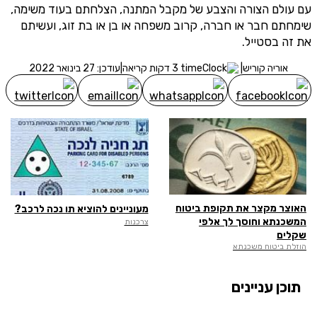
עם עולם הצורה והצבע של מקבל המתנה, הצלחתם בעוד משימה,
מסכימ/ה לקבלת תוכן, דברי פרסומת או עדכונים מהחברה באמצעות
שימחתם חבר או חברה, קרוב משפחה או בן או בת זוג, ועשיתם
דוא"ל, SMS או טלפון
את זה בסטייל.
שלח לבדיקת זכאות
אוריה קוריש
|
3 דקות קריאה
|
עודכן: 27 בינואר 2022
האוצר מקצר את תקופת ביטוח
מעוניינים להוציא תו נכה לרכב?
המשכנתא וחוסך לך אלפי
צרכנות
שקלים
הוזלת ביטוח משכנתא
תוכן עניינים