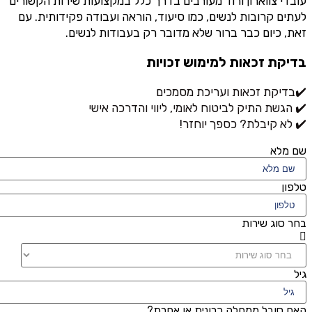
עובדי צווארון ורוד מעורבים בדרך כלל במקצועות שירות הקשורים
לעתים קרובות לנשים, כמו סיעוד, הוראה ועבודה פקידותית. עם
זאת, כיום כבר ברור שלא מדובר רק בעבודות לנשים.
בדיקת זכאות למימוש זכויות
✔️
בדיקת זכאות ועריכת מסמכים
✔️
הגשת התיק לביטוח לאומי, ליווי והדרכה אישי
✔️
לא קיבלת? כספך יוחזר!
שם מלא
טלפון
בחר סוג שירות
גיל
האם סובל ממחלה כרונית או אחרת?