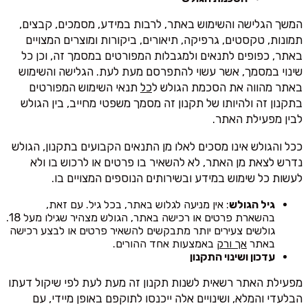
המשך הגלישה והשימוש באתר, לרבות במידע, מסמכים, קבצים,
תמונות, טקסטים, גרפיקה, תיאורים, ביקורות ומוצרים המצויים
באתר, כפופים לתנאים ולמגבלות המפורטים במסמך זה, וכן כל
שינוי במסמך, אשר עשוי להתפרסם מעת לעת. הגלישה והשימוש
באתר מהווה את הסכמת הגולש ל
כל
תנאי השימוש המפורטים
בתקנון זה ולהיותו של תקנון זה מסמך משפטי מחייב, בין הגולש
לבין מפעילת האתר.
ככל והגולש אינו מסכים לאלו מן התנאים הקבועים בתקנון, הגולש
נדרש לצאת מן האתר, לא להשאיר בו פרטים או לרכוש בו ולא
לעשות כל שימוש במידע ובשירותים הנוספים המצויים בו.
גיל הגולש
: אין מניעה לגלוש באתר, בכל גיל. עם זאת,
בהשארת פרטים או רכישה באתר, הגולש מצהיר שגילו מעל 18.
גולשים צעירים יותר מתבקשים להשאיר פרטים או לבצע רכישה
באתר
אך ורק
באמצעות אחד ההורים.
עדכון ושינוי התקנון
מפעילת האתר רשאית לשנות תקנון זה מעת לעת לפי שיקול דעתו
הבלעדי והמלא, ושינויים אלה ייכנסו לתוקפם באופן מיידי, עם