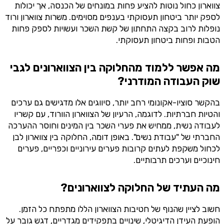
צווארון כחול נוטות להציע פחות במונחים של הכנסה, אך יכולות
לספק יותר ביטחון תעסוקתי בענפים מסוימים. משרות צווארון ורוד
נופלות לרוב בקצה התחתון של קשת השכר ועשויות לספק פחות
הטבות ופחות ביטחון תעסוקתי.
מה אפשר ללמוד מהחלוקה בין הצווארונים לגבי
שוק העבודה המודרני?
בהקשר סוציו-אקונומי רחב יותר, סיווגים אלו מדגישים גם ערכים
והטיות חברתיות. לדוגמה, הרעיון של הצווארון הוורוד, עם קשריו
לעבודה נשית, ממחיש את פערי השכר בין המינים וחוסר ההערכה
החברתי של "עבודת נשים". באופן דומה, החלוקה בין צווארון לבן
לכחול משקפת לעתים קרובות פערים עירוניים וכפריים, פערים
חינוכיים וערכים תרבותיים.
מה העתיד של החלוקה לצווארונים?
חשוב לציין שהנוף של חטיבות הצווארון הללו מתפתח כל הזמן.
הופעת העידן הדיגיטלי, שינויים בתפקידים מגדריים, דגש גובר על