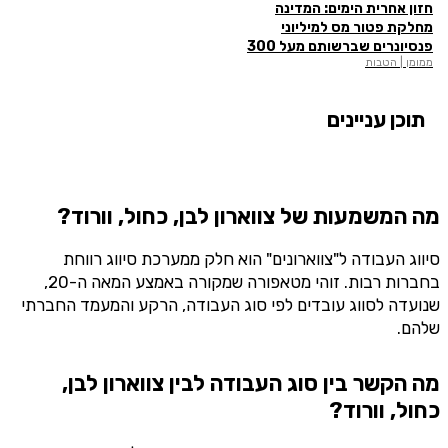
חזון אחרית הימים: המדינה
מחלקת פטור מס למיליוני
פנסיונרים שברשותם מעל 300
ממומן | הטבות
אלף שקלים
תוכן עניינים
מה המשמעות של צווארון לבן, כחול, וורוד?
סיווג העבודה ל"צווארונים" הוא חלק ממערכת סיווג רווחת
בחברות רבות. זוהי מטאפורה שמקורה באמצע המאה ה-20,
שנועדה לסווג עובדים לפי סוג העבודה, הרקע והמעמד החברתי
שלהם.
מה הקשר בין סוג העבודה לבין צווארון לבן,
כחול, וורוד?