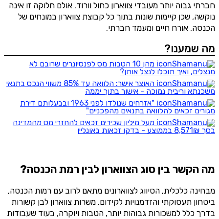
חברתי גבוה יותר מעובדי צווארון כחול וורוד. אולם חלוקה זו אינה
נוקשה, שכן קיימות שונות בתוך כל קבוצת צווארון במונחים של
הכנסה, אורח חיים ומעמד חברתי.
מה שמענו?
מהן 10 הטבות מס לפנסיונרים שרובם לא
מנצלים, ואיך תוכלו לנצל אותן?
האוצר אישר: הלוואה עד 85% משווי הנכס בתנאי
משכנתא וריבית נמוכה - אישור בתוך יממה
"אזרחים שנולדו לפני 1963 ובבעלותם דירת
מגורים זכאים להלוואה בתנאים מהפכניים"
מעל מיליון שכירים זכאים להחזרי מס מהמדינה
בסך 8,571₪ בממוצע - בדקו זכאות באונליין
מה הקשר בין סוג הצווארון לבין רמת הכנסה?
מבחינה כלכלית, הסיווג לצווארונים מתאם לרוב עם רמות הכנסה,
ביטחון תעסוקתי והזדמנויות לקידום. משרות צווארון לבן קשורות
בדרך כלל למשכורות גבוהות יותר, הטבות ויוקרה, בעוד שעבודות