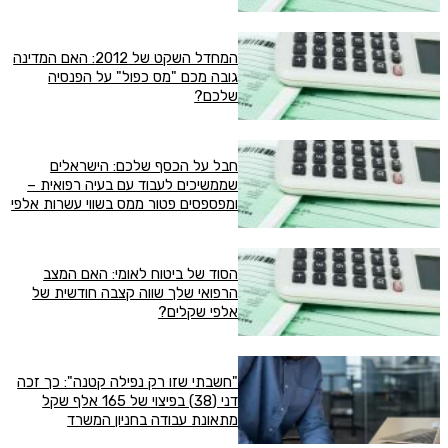
המחדל השקט של 2012: האם המדינה
גובה מכם "מס כפול" על הפנסיה
שלכם?
חבל על הכסף שלכם: הישראלים
שממשיכים לעבוד עם בעיה רפואית –
ומפספסים פטור ממס בשווי עשרות אלפי
שקלים
הסוד של ביטוח לאומי: האם המצב
הרפואי שלך שווה קצבה חודשית של
אלפי שקלים?
"חשבתי שזו רק נפילה קטנה": כך זכה
דני (38) בפיצוי של 165 אלף שקל
מתאונת עבודה בחניון המשרד