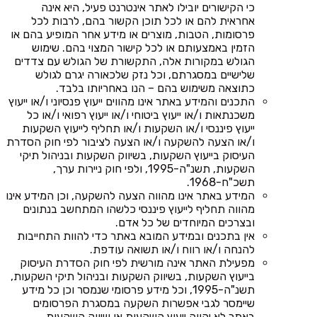
כי הקישורים יובילו לאתר אינטרנט פעיל, היא אינה
אחראית להם או לכל תוכן הקשור בהם, לרבות לכל
פרסומות, הטבות, מוצרים או מידע אחר המופיע בהם או
הזמין באמצעותם או לכל קישור המצוי בהם. שימוש
הגולש במקורות אלה, התקשורת של הגולש עם צדדים
שלישיים במסגרתם, וכל נזק שלכאורה יגרם לגולש
כתוצאה משימוש בהם – הנו באחריותו בלבד.
התכנים והמידע באתר אינו מהווים ייעוץ פנסיוני ו/או ייעוץ
משכנתאות ו/או ייעוץ ביטוחי ו/או ייעוץ רפואי ו/או כל
ייעוץ פיננסי ו/או השקעות ו/או תחליף לייעוץ השקעות
ו/או הצעה להשקעה ו/או הצעה לציבור לפי חוק הסדרת
העיסוק בייעוץ השקעות, בשיווק השקעות ובניהול תיקי
השקעות, תשנ"ה-1995, ולפי חוק ניירות ערך,
תשכ"ח-1968.
המידע באתר אינו מהווה הצעה להשקעה, וכן המידע אינו
מהווה תחליף לייעוץ פיננסי כלשהו המתחשב בנתונים
ובצרכים המיוחדים של כל אדם.
אין בתכנים ובמידע המובא באתר כדי להוות התחייבות
להנחה ו/או רווח ו/או תשואה עודפת.
מפעילת האתר אינה מורשית לפי חוק הסדרת העיסוק
בייעוץ השקעות, בשיווק השקעות ובניהול תיקי השקעות,
תשנ"ה-1995, וכל מידע פרסומי שנמסר וכן כל מידע
שיימסר לגבי אפשרות השקעה במסגרת הפרסומים
באתר לא יהווה ייעוץ השקעות או שיווק השקעות