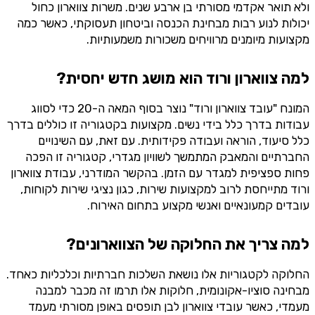
ולא תואר אקדמי מסורתי בן ארבע שנים. משרות צווארון כחול
יכולות לנוע רבות מבחינת הכנסה וביטחון תעסוקתי, כאשר כמה
מקצועות מיומנים מרוויחים משכורות משמעותיות.
למה צווארון ורוד הוא מושג חדש יחסית?
המונח "עובד צווארון ורוד" נוצר בסוף המאה ה-20 כדי לסווג
עבודות בדרך כלל בידי נשים. מקצועות בקטגוריה זו כוללים בדרך
כלל סיעוד, הוראה ועבודה פקידותית. עם זאת, עם השינויים
החברתיים והמאבק המתמשך לשוויון מגדרי, קטגוריה זו הפכה
פחות ספציפית למגדר עם הזמן. בהקשר המודרני, עבודת צווארון
ורוד מתייחסת לרוב למקצועות שירות, כגון נציגי שירות לקוחות,
עובדים קמעונאיים ואנשי מקצוע בתחום האירוח.
למה צריך את החלוקה של הצווארונים?
החלוקה לקטגוריות אלו נושאת השלכות חברתיות וכלכליות כאחד.
מבחינה סוציו-אקונומית, חלוקות אלו תרמו זה מכבר למבנה
מעמדי, כאשר עובדי צווארון לבן תופסים באופן מסורתי מעמד