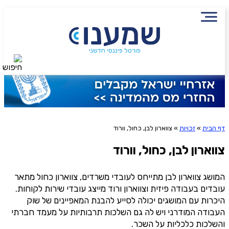
שם מלא
טלפון
הירשמו לניוזלטר שמענו ותיהנו
פורטל פיננסי חדשני
חיפוש
בחר סוג שירות
מתוכן פיננסי מעשיר
גיל
שליחה
האם סובל ממחלה כרונית או אחרת?
דף הבית
»
זכויות
»
צווארון לבן, כחול, וורוד
אני מסכימ/ה לקבלת תוכן, דברי פרסומת או עדכונים
מהחברה או מצדדים שלישיים הדוא"ל, מסרונים או טלפון
צווארון לבן, כחול, וורוד
האם נפצעת בשנים האחרונות?
המושג צווארון לבן מתייחס לעובדי משרדים, צווארון כחול מתאר
עובדים בעבודה פיזית וצווארון ורוד מייצג עובדי שירות לקוחות.
האם ברשותך ביטוח סיעודי?
היכרות עם המושגים יכולה לסייע להבנת המאפיינים של שוק
העבודה המודרני ויש לה גם השלכות תרבותיות על מעמד חברתי
והשלכות כלכליות על השכר.