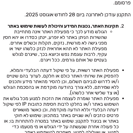
פרסומם.
התקנון עודכן לאחרונה ביום 28 לחודש אוגוסט 2025.
תקינות האתר, נכונות המידע והיכולת לעשות שימוש באתר
הגולש מודע לכך כי מפעילת האתר אינה מתחייבת
שהשירות הניתן באתר לא יופרע, יינתן כסדרו או יהא חסין
מפני גישה לא מורשית, נזקים, תקלות וכשלים אחרים.
מפעילת האתר לא תהא אחראית לנזק כלשהו ישיר או
עקיף, לרבות עוגמת נפש וכיוצא בכך, שייגרם לגולש
בעטיים של אותם גורמים, ככל וייגרם.
מפעילת האתר רשאית, על פי שיקול דעתה הבלעדי והמלא,
להפסיק את שירותי האתר כולם או חלקם, לערוך בהם שינויים
ו/או לדרוש לגביהם תשלום, וכן להסיר מהאתר מידע ותכנים
ללא שמירתם, ללא צורך בהודעה מוקדמת או בהסכמת הגולש
(או צד שלישי אחר כלשהו).
מפעילת האתר שומרת לעצמה את הזכות למנוע מכל גולש את
השימוש באתר ו/או בחלקו לרבות חסימת כתובות IP לפי שיקול
דעתה הבלעדי וללא הודעה מוקדמת, וכן כאשר מושארים
פרטים כוזבים ו/או שגויים באתר במתכוון; שימוש לא חוקי
באתר או בניגוד לתקנון; שימוש באתר במטרה להתחרות בו; או
כל פעולה אחרת שנעשתה על ידי הגולש או מי מטעמו כדי
למנוע, או שעלולה למנוע, מאחרים להשתמש באתר.