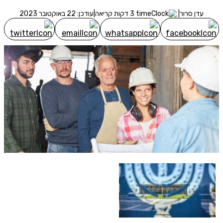
תנאי שימוש
אני מאשר שקראתי את
תנאיי השימוש והפרטיות,
ואני מסכים להם, וכי
עדן סרור
|
3 דקות קריאה
|
עודכן: 22 באוקטובר 2023
פרטיי ישמש לקבלת פניות, הצעות שיווקיות מאיתנו או מצדדים שלישיים, לרבות
בנוגע לתוכניות ביטוח או מוצרים פנסיוניים
מסכימ/ה לקבלת תוכן, דברי פרסומת או עדכונים מהחברה באמצעות
דוא"ל, SMS או טלפון
קבל הצעה למימוש זכויות