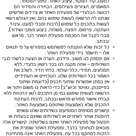
למעט, קוד המקור, עיצוב האתר, סימני המסחר,
המאמרים, הציורים והצילומים, הבחירה והסידור הם
רכושה הבלעדי של מפעילת האתר או צדדים שלישיים
שנתנו לה הרשאה לעשות שימוש בהם, ואין הגולש רשאי
לעשות בתכנים כל שימוש (לרבות ומבלי למעט, עיבוד,
העתקה, פרסום, הפצה, משלוח, ביצוע פומבי ושידור),
מבלי לקבל את הסכמת מפעילת האתר לכך, מראש
ובכתב.
כל זכות שלא הוקנתה למשתמש במפורש על פי תנאים
אלו – תישמר בידי מפעילת האתר.
אם תספק לנו משוב, פידבק, הערה או הצעה כלשהי לגבי
השירותים – אתה מקנה לנו בכך רישיון בלעדי, ללא
תמלוגים, תמידי, כלל-עולמי, בלתי הדיר, לשלב את
האמור בכל השירותים שלנו, הנוכחיים או העתידיים.
אין במתן אפשרות שיתוף תכנים (כדוגמת שיתוף
בפייסבוק, טוויטר וכיוצ"ב) כדי לראות בו משום ויתור או
הרשאה לעשיית שימוש במי מן התכנים ו/או הזכויות ללא
קבלת אישור מפורש מראש ובכתב, לרבות העתקת
התכנים שלא באמצעות שיתופם באמצעות האתר.
קישורים מסוימים המופיעים בשירותים שלנו עשויים
להפנות אותך לאתרים או לשירותים שאינם בבעלות או
תפעול של מפעילת האתר ואינם בשליטתה. קישורים אלה
מובאים לנוחותך בלבד, ומפעילת האתר שומרת את
הזכות למחקם בכל עת. מפעילת האתר אינה מתחייבת