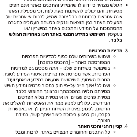
הגולש מצהיר כי ידוע לו שהמידע והתכנים באתר אינם חפים
מטעויות, והם יכולים להשתנות מעת לעת, וכי מפעילת האתר
אינה אחראית לנכונותם בכל צורה שהיא, לרבות אי אחריות של
מפעילת האתר בגין תוצאות ונזקים כלשהם העלולים להיגרם
מהסתמכות על המידע והתכנים באתר במישרין ו/או
בעקיפין.
השימוש במידע המצוי באתר הינו באחריות הגולש
בלבד
.
מדיניות הפרטיות
שימוש בשירותים שלנו כפוף למדיניות הפרטיות
המפורסמת באתר – [להכניס כתובת]
בשימושך בשירותים שלנו – אתה מסכים גם למדיניות
הפרטיות, אשר מפרטת את מדיניות איסוף המידע לסוגיו,
מטרות האיסוף, השימושים שנעשה במידע שנאסף ועוד.
שים לב! אינך חייב על-פי חוק למסור פרטים ומידע האישי.
מסירתם תלויה בהסכמתך וברצונך החופשי בלבד.
מסירת פרטים שגויים, או אי מסירת מלוא הפרטים
הנדרשים, עלולים למנוע ממך את האפשרות להשלים את
הרישום, לפגוע באיכות השירות הניתן לך או באפשרות
לקבלו, וכן לפגוע ביכולת ליצור איתך קשר, במידת
הצורך.
קניין רוחני ותכני האתר
כל התכנים והחומרים המצויים באתר, לרבות ומבלי