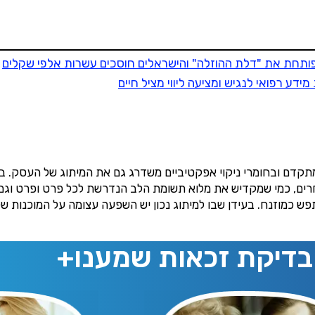
לקבל
8,500
ש"ח החזר מס בממוצע,
ונסייע גם לך, השאר פרטים:
שם מלא
חת את "דלת ההוזלה" והישראלים חוסכים עשרות אלפי שקלים
דע רפואי לנגיש ומציעה ליווי מציל חיים
נייד
סטטוס עבודה
מו לניוזלטר שמענו ותי
 מתקדם ובחומרי ניקוי אפקטיביים משדרג גם את המיתוג של העסק.
שכר ב-6 השנים האחרונות
אחרים, כמי שמקדיש את מלוא תשומת הלב הנדרשת לכל פרט ופרט ו
ש כמוזנח. בעידן שבו למיתוג נכון יש השפעה עצומה על המוכנות של 
מתוכן פיננסי מעשיר
שילמת מס הכנסה ב-6 השנים האחרונות?
בדיקת זכאות שמענו+
חיפוש
משכת כספים מקרן פנסיה, גמל או השתלמות?