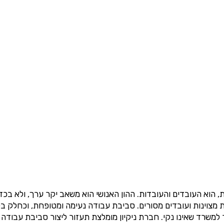
 הוא העובדים והעובדות. ההון האנושי הוא משאב יקר ערך, ולא בכ
×
בדיקת זכאות להחזרי מס
מצוינות ועובדים מסורים. סביבת עבודה נעימה ומטופחת, וכחלק בל
 למשרד שאינו נקי. חברת ניקיון מומלצת תעזור ליצור סביבת עבוד
✔️ סייענו למאות אלפי שכירים