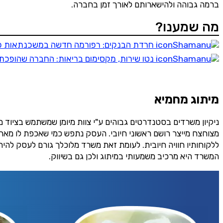
ברמה גבוהה ולהישארותם לאורך זמן בחברה.
מה שמענו?
חרדת הבנקים: רפורמה חדשה במשכנתאות פות
נטו שירות, מקסימום בריאות: החברה שהופכת מי
מיתוג מחמיא
הירש
ניקיון משרדים בסטנדרטים גבוהים ע"י צוות מיומן שמשתמש בציוד
מצוחצח מייצר רושם ראשוני חיובי. העסק נתפש כמי שאכפת לו מ
ללקוחותיו חוויה חיובית. לעומת זאת משרד מלוכלך גורם לעסק להיתפ
המשרד היא מרכיב משמעותי במיתוג ולכן גם בשיווק.
שליחה