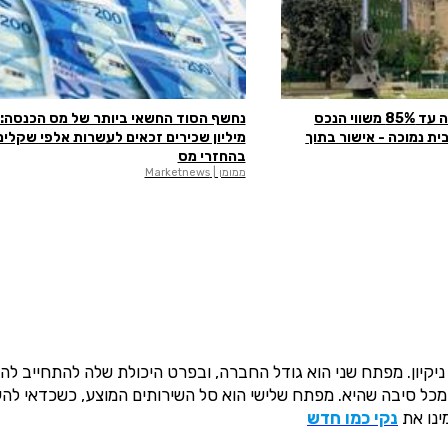
האוצר אישר: הלוואה עד 85% משווי הנכס
ית נמוכה - אישור בתוך
מיליון שכירים זכאים לעשרות אלפי שקלים
בהחזרי מס
ממומן | Marketnews
יקיון. מפתח שני הוא גודל החברה, ובפרט היכולת שלה להתחייב להג
 מכל סיבה שהיא. מפתח שלישי הוא סל השירותים המוצע, כשכדאי להע
ינו את
נקי כמו חדש