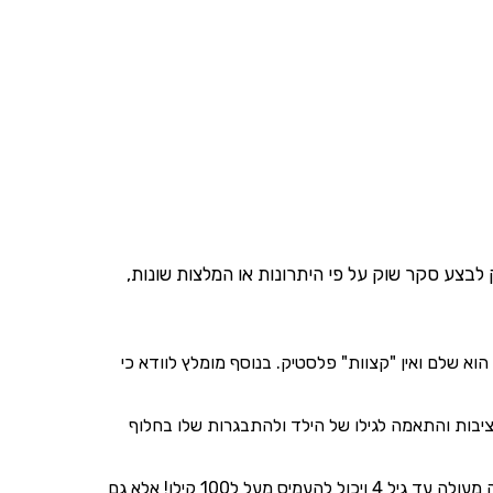
 לבצע סקר שוק על פי היתרונות או המלצות שונות,
 שלם ואין "קצוות" פלסטיק. בנוסף מומלץ לוודא כי
ציבות והתאמה לגילו של הילד ולהתבגרות שלו בחלוף
אחת הדוגמאות ליכולת מוביליות ורב שימושיות הוא דגם "טריפ טראפ" מבית סגל, שלעומת כיסאות אוכל רבים אחרים מאפשר לא רק מענה מעולה עד גיל 4 ויכול להעמיס מעל ל100 קילו! אלא גם