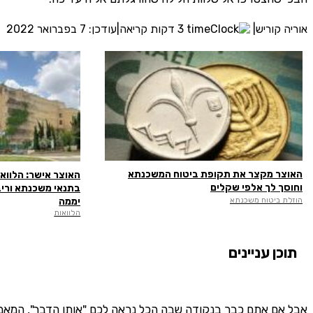
אוריה קוריש
|
3 דקות קריאה
|
עודכן: 7 בפברואר 2022
האוצר מקצר את תקופת ביטוח המשכנתא
וחוסך לך אלפי שקלים
בתנאי משכנתא וריב
יממה
הוזלת ביטוח משכנתא
הלוואות
תוכן עניינים
אבל אם אתם כבר בנקודה שבה הכל נראה לכם "אותו הדבר", המאמר 