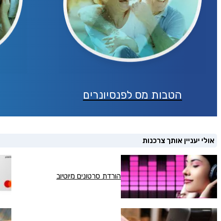
אני מסכימ/ה לק
טלפון
הטבות מס לפנסיונרים
אולי יעניין אותך צרכנות
הורדת סרטונים מיוטיוב