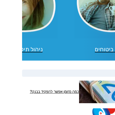
דוא"ל, מסרונים או
ביטוחים
ניהול תיקי השקעו
כמה מזומן אפשר להפקיד בבנק?