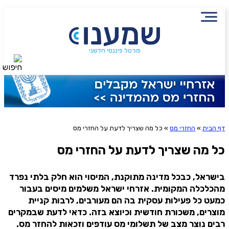
שם מלא
נייד
הירשמו לניוזלטר שמענו ותיהנו
פורטל פיננסי חדשני
חיפוש
סטטוס עבודה
מתוכן פיננסי מעשיר
שכר ב-6 השנים האחרונות
שליחה
דף הבית
»
החזרי מס
»
כל מה שצריך לדעת על החזרי מס
שילמת מס הכנסה ב-6 השנים האחרונות?
אני מסכימ/ה לקבלת תוכן, דברי פרסומת או עדכונים
מהחברה או מצדדים שלישיים הדוא"ל, מסרונים או טלפון
כל מה שצריך לדעת על החזרי מס
משכת כספים מקרן פנסיה, גמל או השתלמות?
בישראל, כבכל מדינה מתוקנת, המיסוי הוא חלק בלתי נפרד
מהכלכלה המקומית. אזרחי ישראל משלמים מיסים בעבור
כמעט כל פעילות עסקית בה הם מעורבים, לרבות קניית
אני מאשר שקראתי את תנאי השימוש והפרטיות ואני מסכים להם, וכי
מוצרים, משכורת חודשית וכיוצא בזה. כדאי לדעת שבמקרים
פרטיי ישמש לקבלת פניות, הצעות שיווקיות מאיתנו או מצדדים שלישיים, לרבות
רבים נוצר מצב של תשלומי מס עודפים וזכאות להחזר מס.
בנוגע לתוכניות ביטוח או מוצרים פנסיוניים