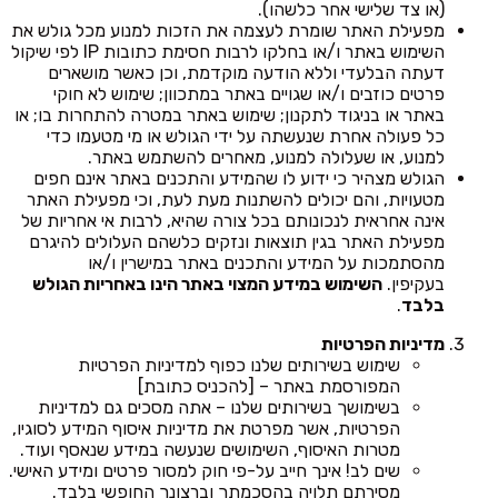
(או צד שלישי אחר כלשהו).
מפעילת האתר שומרת לעצמה את הזכות למנוע מכל גולש את
השימוש באתר ו/או בחלקו לרבות חסימת כתובות IP לפי שיקול
דעתה הבלעדי וללא הודעה מוקדמת, וכן כאשר מושארים
פרטים כוזבים ו/או שגויים באתר במתכוון; שימוש לא חוקי
באתר או בניגוד לתקנון; שימוש באתר במטרה להתחרות בו; או
כל פעולה אחרת שנעשתה על ידי הגולש או מי מטעמו כדי
למנוע, או שעלולה למנוע, מאחרים להשתמש באתר.
הגולש מצהיר כי ידוע לו שהמידע והתכנים באתר אינם חפים
מטעויות, והם יכולים להשתנות מעת לעת, וכי מפעילת האתר
אינה אחראית לנכונותם בכל צורה שהיא, לרבות אי אחריות של
מפעילת האתר בגין תוצאות ונזקים כלשהם העלולים להיגרם
מהסתמכות על המידע והתכנים באתר במישרין ו/או
בעקיפין.
השימוש במידע המצוי באתר הינו באחריות הגולש
בלבד
.
מדיניות הפרטיות
שימוש בשירותים שלנו כפוף למדיניות הפרטיות
המפורסמת באתר – [להכניס כתובת]
בשימושך בשירותים שלנו – אתה מסכים גם למדיניות
הפרטיות, אשר מפרטת את מדיניות איסוף המידע לסוגיו,
מטרות האיסוף, השימושים שנעשה במידע שנאסף ועוד.
שים לב! אינך חייב על-פי חוק למסור פרטים ומידע האישי.
מסירתם תלויה בהסכמתך וברצונך החופשי בלבד.