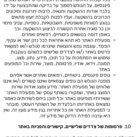
פיננסיים, על הגולש לסמוך על בדיקה שהתבצעה על ידו
בלבד אודות ההשקעה ותנאיה, לרבות יתרונות וסיכונים
הכרוכים בהשקעה, ועליו לפנות לקבלת ייעוץ מתאים
בנוגע לסוגיות משפטיות, חשבונאיות, כספיות, ענייני מיסוי
וכן כל סוגיה אחרת הקשורה לביצוע ההשקעה. וכך
באופן דומה בנושאים ביטוחיים, רפואיים ואחרים.
מפעילת האתר לא תהא אחראית לכל נזק ישיר או עקיף,
הפסד, עוגמת נפש והוצאות שייגרמו לגולש ו/או למשאיר
פרטים באתר ו/או לצדדים שלישיים כלשהם בעקבות
שימוש או הסתמכות על כל תוכן, מידע, נתון, מצג,
תמונה, וידאו, אודיו, פרסומת, מוצר, שירות וכו' המופעים
באתר.
גופים פיננסיים, ביטוחיים, רפואיים ואחרים אשר אליהם
מופנה הגולש הם גופים עצמאיים ואינם קשורים ו/או אינם
שלוחים של מפעילת האתר. מידע ומצג אודות שירות
המוצג באתר, שמקורו בשותף עסקי של מפעילת האתר
ששירותיו מופיעים באתר וכל תוכן ביחס לשירותים כאמור
נמצאים באחריותו הבלעדית של השותף העסקי. מובהר
כי למפעילת האתר אין כל אחריות בגין מידע מעין זה, ואין
היא ערבה למידת הדיוק של מידע זה.
פרסומות של צדדים שלישיים, קישורים והפניות באתר