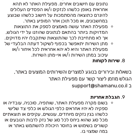
נתונים עם חישובים אחרים. מפעילת האתר לא תהא
אחראית באופן כלשהו לנזקים ו/או הפסדים העלולים
להיגרם כתוצאה מהסתמכות על חישוב כלשהו שבוצע
במחשבונים, או מכל תוכן אחר המופיע באתר.
מפעילת האתר עושה מאמצים לספק את התוצאות
המדויקות ביותר בהתאם לנתונים שהוזנו על ידי הגולש,
אך לא מתחייבת לכך שהתוצאות שיתקבלו יהיו מדויקים.
מתן השירות יתאפשר בכפוף לשיקול דעתה הבלעדי של
מפעילת האתר והיא לא יהא אחראית לכל איחור ו/או
עיכוב במתן השירות ו/או אי-מתן השירות.
שירות לקוחות
בשאלות ובירורים בנוגע למוצרים והשירותים המוצעים באתר,
הגולש מוזמן ליצור קשר עם מפעילת האתר
ב
support@shamanu.co.il
הגבלת אחריות
בשום מקרה מפעילת האתר, שותפיה, סוכניה, עובדיה או
ספקיה לא יהיו אחראים כלפי הגולש או כלפי צד שלישי
כלשהו בגין נזקים מיוחדים, עונשיים, עקיפים או תוצאתיים
מכל סוג שהוא ביחס לכל סוג של נזק לרבות הנובעים או
קשורים בשימוש או בחוסר היכולת להשתמש באתר או
במה שמצוי בו.