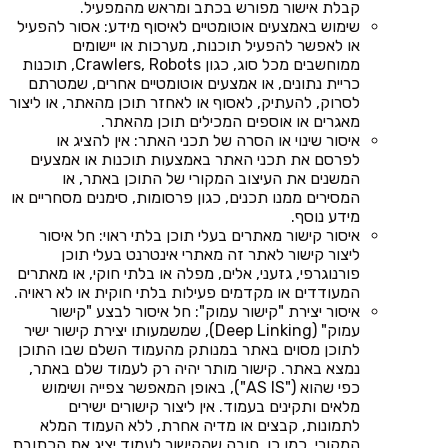
קבלת אישור מפורש בכתב ומראש מהמפעיל.
שימוש באמצעים אוטומטיים לאיסוף מידע: אסור להפעיל
או לאפשר להפעיל תוכנות, מערכות או יישומים
ממוחשבים מכל סוג, כגון Crawlers, Robots, תוכנות
כריית נתונים, או אמצעים אוטומטיים אחרים, שמטרתם
לסרוק, להעתיק, לאסוף או לאחזר תוכן מהאתר, או ליצור
מאגרים או אוספים המכילים תוכן מהאתר.
איסור שינוי או הסרה של תכני האתר: אין להציג או
לפרסם את תכני האתר באמצעות תוכנות או אמצעים
המשנים את העיצוב המקורי של התוכן באתר, או
המסירים ממנו תכנים, כגון פרסומות, סימנים מסחריים או
מידע נוסף.
איסור קישור מאתרים בעלי תוכן בלתי ראוי: חל איסור
ליצור קישור לאתר זה מאתרי אינטרנט בעלי תוכן
פורנוגרפי, גזעני, אלים, מפלה או בלתי חוקי, או מאתרים
המעודדים או מקדמים פעילות בלתי חוקית או לא ראויה.
איסור יצירת "קישור עמוק": חל איסור לבצע "קישור
עמוק" (Deep Linking), שמשמעותו יצירת קישור ישיר
לתוכן מסוים באתר במנותק מהעמוד השלם שבו התוכן
נמצא באתר. קישור מותר יהיה רק לעמוד שלם באתר,
כפי שהוא ("AS IS"), באופן המאפשר צפייה ושימוש
מלאים ותקינים בעמוד. אין ליצור קישורים ישירים
לתמונות, קבצים או מדיה אחרת, ללא העמוד המלא
המקורי. כמו כן, חובה שהקישור לעמוד יציג את הכתובת