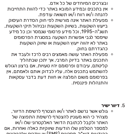
ובצרכים המיוחדים של כל אדם.
אין בתכנים ובמידע המובא באתר כדי להוות התחייבות
להנחה ו/או רווח ו/או תשואה עודפת.
מפעילת האתר אינה מורשית לפי חוק הסדרת העיסוק
בייעוץ השקעות, בשיווק השקעות ובניהול תיקי השקעות,
תשנ"ה-1995, וכל מידע פרסומי שנמסר וכן כל מידע
שיימסר לגבי אפשרות השקעה במסגרת הפרסומים
באתר לא יהווה ייעוץ השקעות או שיווק השקעות
כהגדרתם בחוק.
מפעילת האתר עושה מאמצים רבים לרכז ולעבד את
התכנים באתר בדיוק המרבי, אך יתכן שבתהליך
קליטתם, עיבודם ופרסומם יהיו טעויות, אם ברצון הגולש
להשתמש בתכנים אלה, עליו לבדוק אותם ולאמתם, אין
בפרסומם משום המלצה או חוות דעת בדבר עסקאות
והתנהלות פיננסית.
דיוור ישיר
גולש אשר נרשם לאתר ו/או הצטרף לרשימת הדיוור,
מצהיר כי הוא מעוניין להצטרף לרשימת התפוצה של
האתר ולקבל לכתובת הדואר האלקטרוני שלו ו/או
למספר הטלפון שלו הודעות שיווקיות כאלה ואחרות, אם
כהודעות דוא"ל, מסרונים (SMS) או שדרים אלקטרונים