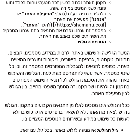
תקנון האתר נכתב בלשון זכר מטעמי נוחות בלבד והוא
פונה לשני המינים במידה שווה.
בלו ג'ירף מדיה בע"מ (להלן: "
מפעילת האתר
" או
"
אנחנו
") מפעילה את האתר
[https://shamanu.co.il/] (להלן: "
האתר
").
במסמך זה אנחנו נפרט את התנאים בהם אנחנו מספקים
את השירותים שלנו באמצעות האתר.
הסכמת הגולש
המשך הגלישה והשימוש באתר, לרבות במידע, מסמכים, קבצים,
תמונות, טקסטים, גרפיקה, תיאורים, ביקורות ומוצרים המצויים
באתר, כפופים לתנאים ולמגבלות המפורטים במסמך זה, וכן כל
שינוי במסמך, אשר עשוי להתפרסם מעת לעת. הגלישה והשימוש
באתר מהווה את הסכמת הגולש ל
כל
תנאי השימוש המפורטים
בתקנון זה ולהיותו של תקנון זה מסמך משפטי מחייב, בין הגולש
לבין מפעילת האתר.
ככל והגולש אינו מסכים לאלו מן התנאים הקבועים בתקנון, הגולש
נדרש לצאת מן האתר, לא להשאיר בו פרטים או לרכוש בו ולא
לעשות כל שימוש במידע ובשירותים הנוספים המצויים בו.
גיל הגולש
: אין מניעה לגלוש באתר, בכל גיל. עם זאת,