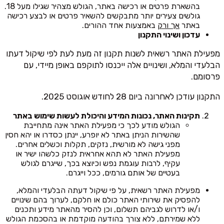
בהשארת פרטים או רכישה באתר, הגולש מצהיר שגילו מעל 18.
גולשים צעירים יותר מתבקשים להשאיר פרטים או לבצע רכישה
באתר
אך ורק
באמצעות אחד ההורים.
עדכון ושינוי התקנון
מפעילת האתר רשאית לשנות תקנון זה מעת לעת לפי שיקול דעתו
הבלעדי והמלא, ושינויים אלה ייכנסו לתוקפם באופן מיידי, עם
פרסומם.
התקנון עודכן לאחרונה ביום 28 לחודש אוגוסט 2025.
תקינות האתר, נכונות המידע והיכולת לעשות שימוש באתר
הגולש מודע לכך כי מפעילת האתר אינה מתחייבת
שהשירות הניתן באתר לא יופרע, יינתן כסדרו או יהא חסין
מפני גישה לא מורשית, נזקים, תקלות וכשלים אחרים.
מפעילת האתר לא תהא אחראית לנזק כלשהו ישיר או
עקיף, לרבות עוגמת נפש וכיוצא בכך, שייגרם לגולש
בעטיים של אותם גורמים, ככל וייגרם.
מפעילת האתר רשאית, על פי שיקול דעתה הבלעדי והמלא,
להפסיק את שירותי האתר כולם או חלקם, לערוך בהם שינויים
ו/או לדרוש לגביהם תשלום, וכן להסיר מהאתר מידע ותכנים
ללא שמירתם, ללא צורך בהודעה מוקדמת או בהסכמת הגולש