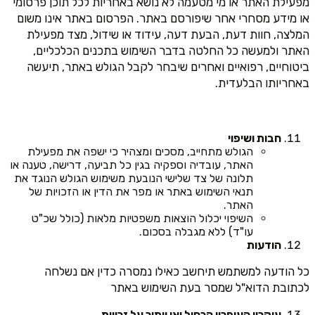
מפעילת האתר או מי מטעמה לא נושא באחריות לכל תוכן פרסומי
או מידע מסחרי אחר שיפורסם באתר. הפרסום באתר אינו משום
המלצה, חוות דעת, הבעת דעה, עידוד או שידול, מצד מפעילת
האתר ולמעשה כל החלטה בדבר השימוש בתכנים הכלכליים,
ביטוחיים, רפואיים ואחרים שיבחר לקבל הגולש באתר, תיעשה
באחריותו הבלעדית.
חבות ושיפוי
הגולש מתחייב, מסכים ומצהיר כי ישפה את מפעילת
האתר, עובדיה וספקיה בגין כל תביעה, דרישה, טענה או
תלונה של צד שלישי הנובעת משימוש הגולש הנוגד את
תנאי השימוש באתר או מפר את הדין או הזכויות של
האתר.
השיפוי יכלול הוצאות משפטיות מלאות (כולל שכ"ט
עו"ד) ללא מגבלה בסכום.
הודעות
כל הודעה למשתמש תיחשב כאילו נמסרה כדין אם נשלחה
לכתובת הדוא"ל שמסר בעת השימוש באתר
עיקרון העיפרון הכחול ואי ויתור על זכויות.