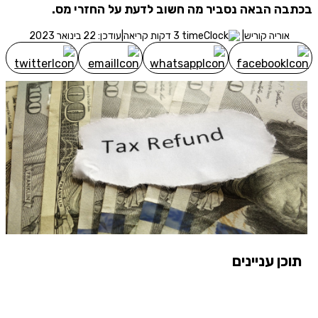
בכתבה הבאה נסביר מה חשוב לדעת על החזרי מס.
מסכימ/ה לקבלת תוכן, דברי פרסומת או עדכונים מהחברה באמצעות
דוא"ל, SMS או טלפון
אוריה קוריש
|
3 דקות קריאה
|
עודכן: 22 בינואר 2023
שלח לבדיקת זכאות
תוכן עניינים