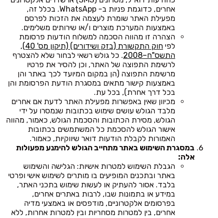
אחרים, כדוגמת פניות ב- WhatsApp. בכלל זה,
מפעילת האתר שומרת לעצמה את הזכות לפרסם
באמצעות המערכת מוצרים ו/או שירותים משלימים.
הצהרה זו מהווה הסכמה למשלוח הודעות פרסומת
לפי
חוק התקשורת (בזק ושידורים) (תיקון מס' 40),
התשס"ח–2008
. כל גולש רשאי לבחור שלא להצטרף
לרשימת התפוצה של האתר, וכן להסיר את פרטיו
מרשימת התפוצה (הן במקום המיועד לכך באתר והן
באמצעות קישור מתאים במסגרת הודעת הפרסומת והן
בכל דרך אחרת), בכל עת.
מכיוון שאין באפשרות מפעילת האתר לדעת אם אחרים
מלבד הגולש עושים שימוש בכתובות שנמסרו על ידי
הגולש, מסירת הכתובות והסכמת הגולש, כאמור, מהווה
אישור הגולש להסכמת כל המשתמשים בכתובות
האמורות לקבלת הודעות דואר שיווקיות, כאמור.
במסגרת השימוש באתר מתחייב הגולש להימנע מפעולות
אלה:
הגבלת השימוש למטרות אישיות: הגלישה והשימוש
באתר ובתכנים המופיעים בו מותרים לשימוש אישי ופרטי
בלבד. אסור להעתיק או לעשות שימוש בתכני האתר,
במידע או בתמונות שבו, לרבות באתרים אחרים,
בפרסומים אלקטרוניים, מודפסים או באמצעי מדיה
אחרים, בין למטרות מסחריות ובין למטרות אחרות, ללא