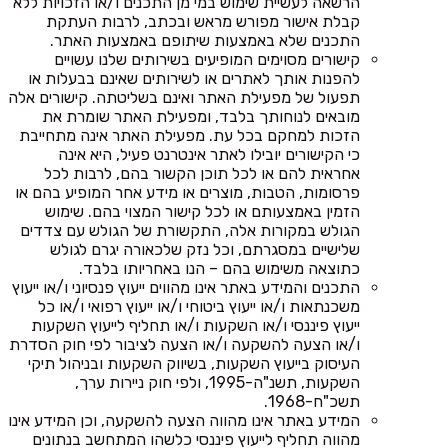
הרשאה לעשיית שימוש במי מן התכנים ו/או הזכויות ללא
קבלת אישור מפורש מראש ובכתב, לרבות העתקת
התכנים שלא באמצעות שיתופם באמצעות האתר.
קישורים מסוימים המופיעים בשירותים שלנו עשויים
להפנות אותך לאתרים או לשירותים שאינם בבעלות או
תפעול של מפעילת האתר ואינם בשליטתה. קישורים אלה
מובאים לנוחותך בלבד, ומפעילת האתר שומרת את
הזכות למחקם בכל עת. מפעילת האתר אינה מתחייבת
כי הקישורים יובילו לאתר אינטרנט פעיל, היא אינה
אחראית להם או לכל תוכן הקשור בהם, לרבות לכל
פרסומות, הטבות, מוצרים או מידע אחר המופיע בהם או
הזמין באמצעותם או לכל קישור המצוי בהם. שימוש
הגולש במקורות אלה, התקשורת של הגולש עם צדדים
שלישיים במסגרתם, וכל נזק שלכאורה יגרם לגולש
כתוצאה משימוש בהם – הנו באחריותו בלבד.
התכנים והמידע באתר אינו מהווים ייעוץ פנסיוני ו/או ייעוץ
משכנתאות ו/או ייעוץ ביטוחי ו/או ייעוץ רפואי ו/או כל
ייעוץ פיננסי ו/או השקעות ו/או תחליף לייעוץ השקעות
ו/או הצעה להשקעה ו/או הצעה לציבור לפי חוק הסדרת
העיסוק בייעוץ השקעות, בשיווק השקעות ובניהול תיקי
השקעות, תשנ"ה-1995, ולפי חוק ניירות ערך,
תשכ"ח-1968.
המידע באתר אינו מהווה הצעה להשקעה, וכן המידע אינו
מהווה תחליף לייעוץ פיננסי כלשהו המתחשב בנתונים