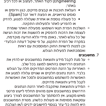
Engineering) לקוד האתר, לעיצוב או לכל רכיב
באתר;
העלאת תוכנות או קבצים מזיקים, כגון וירוסים או
סוסים טרויאניים, או הפצת דואר זבל (Spam);
כל פעולה נוספת או אחרת שעלולה לפגוע, להזיק
או להפריע לאתר ולפעילותו התקינה.
השלכות הפרת תנאי השימוש: מפעילת האתר שומרת
לעצמה את הזכות להפסיק או להשעות את זכות הגישה
של כל גולש לאתר, באופן מיידי וללא הודעה מוקדמת,
במקרה של הפרת התקנון, על פי שיקול דעתה הבלעדי
וכן לפנות לרשויות החוק המוסמכות עם ראיות
ואסמכתאות לפעילות הגולש.
מחשבונים
על מנת לקבל מידע ותוצאות במחשבונים יש להזין את
הנתונים הדרושים בהתאם למוצג בכל שלב.
האחריות על הזנת הפרטים המדויקים חלה על הגולש
בלבד. הזנת נתונים חלקיים או שגויים עלולה למנוע את
האפשרות להשתמש במחשבונים ולסכל את האפשרות
לקבל מידע ותוצאות מדויקים.
המידע והתוצאות שיתקבלו לאחר הזנת הנתונים
הדרושים במחשבונים אינם מהווים תחליף לייעוץ פרטני
מאיש מקצוע. אין להסתמך על המחשבונים לצורך ביצוע
עסקאות מסוימות או פעולות כלשהן. מטרת המחשבונים
היא להוות כלי עזר בנוסף לחישובים ידניים ו/או הצלבת