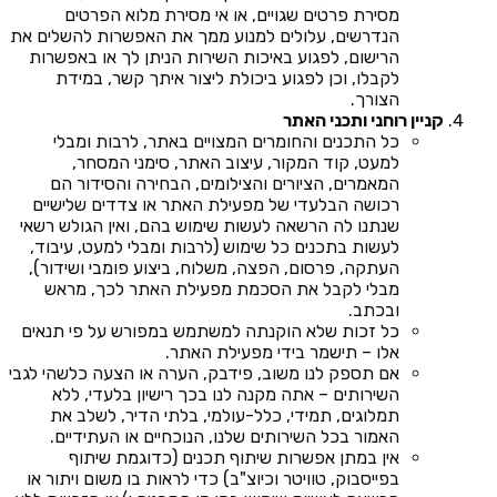
מסירת פרטים שגויים, או אי מסירת מלוא הפרטים
הנדרשים, עלולים למנוע ממך את האפשרות להשלים את
הרישום, לפגוע באיכות השירות הניתן לך או באפשרות
לקבלו, וכן לפגוע ביכולת ליצור איתך קשר, במידת
הצורך.
קניין רוחני ותכני האתר
כל התכנים והחומרים המצויים באתר, לרבות ומבלי
למעט, קוד המקור, עיצוב האתר, סימני המסחר,
המאמרים, הציורים והצילומים, הבחירה והסידור הם
רכושה הבלעדי של מפעילת האתר או צדדים שלישיים
שנתנו לה הרשאה לעשות שימוש בהם, ואין הגולש רשאי
לעשות בתכנים כל שימוש (לרבות ומבלי למעט, עיבוד,
העתקה, פרסום, הפצה, משלוח, ביצוע פומבי ושידור),
מבלי לקבל את הסכמת מפעילת האתר לכך, מראש
ובכתב.
כל זכות שלא הוקנתה למשתמש במפורש על פי תנאים
אלו – תישמר בידי מפעילת האתר.
אם תספק לנו משוב, פידבק, הערה או הצעה כלשהי לגבי
השירותים – אתה מקנה לנו בכך רישיון בלעדי, ללא
תמלוגים, תמידי, כלל-עולמי, בלתי הדיר, לשלב את
האמור בכל השירותים שלנו, הנוכחיים או העתידיים.
אין במתן אפשרות שיתוף תכנים (כדוגמת שיתוף
בפייסבוק, טוויטר וכיוצ"ב) כדי לראות בו משום ויתור או