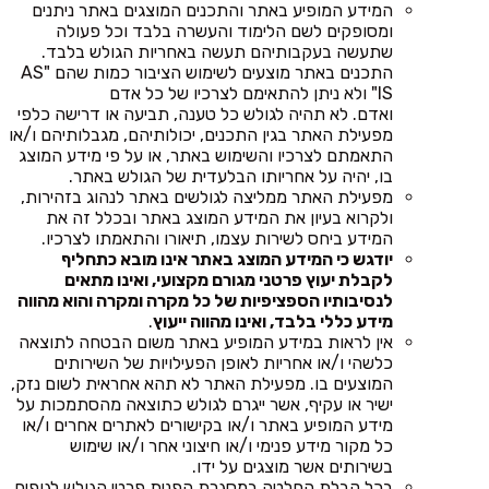
המידע המופיע באתר והתכנים המוצגים באתר ניתנים
ומסופקים לשם הלימוד והעשרה בלבד וכל פעולה
שתעשה בעקבותיהם תעשה באחריות הגולש בלבד.
התכנים באתר מוצעים לשימוש הציבור כמות שהם "AS
IS" ולא ניתן להתאימם לצרכיו של כל אדם
ואדם. לא תהיה לגולש כל טענה, תביעה או דרישה כלפי
מפעילת האתר בגין התכנים, יכולותיהם, מגבלותיהם ו/או
התאמתם לצרכיו והשימוש באתר, או על פי מידע המוצג
בו, יהיה על אחריותו הבלעדית של הגולש באתר.
מפעילת האתר ממליצה לגולשים באתר לנהוג בזהירות,
ולקרוא בעיון את המידע המוצג באתר ובכלל זה את
המידע ביחס לשירות עצמו, תיאורו והתאמתו לצרכיו.
יודגש כי המידע המוצג באתר אינו מובא כתחליף
לקבלת יעוץ פרטני מגורם מקצועי, ואינו מתאים
לנסיבותיו הספציפיות של כל מקרה ומקרה והוא מהווה
מידע כללי בלבד, ואינו מהווה ייעוץ
.
אין לראות במידע המופיע באתר משום הבטחה לתוצאה
כלשהי ו/או אחריות לאופן הפעילויות של השירותים
המוצעים בו. מפעילת האתר לא תהא אחראית לשום נזק,
ישיר או עקיף, אשר ייגרם לגולש כתוצאה מהסתמכות על
מידע המופיע באתר ו/או בקישורים לאתרים אחרים ו/או
כל מקור מידע פנימי ו/או חיצוני אחר ו/או שימוש
בשירותים אשר מוצגים על ידו.
בכל קבלת החלטה במסגרת הפנית פרטי הגולש לגופים