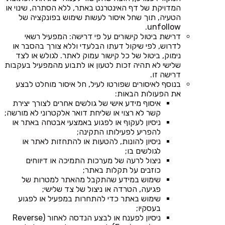
המדויקת של דף האינטרנט באתר, ללא הסתרה, שינוי או
הטעיה, תוך שחל איסור לעשות שימוש בפונקציה של
unfollow.
דרישת ביטול קישורים על פי דרישה: המפעיל רשאי
לדרוש, לפי שיקול דעתו הבלעדי וללא צורך בהסבר או
נימוק, ביטול של כל קישור עמוק לאתר. לגולש או לצד
שלישי לא תהיה זכות לטעון או לתבוע מהמפעיל בעקבות
דרישה זו.
בנוסף לאיסורים שפורטו לעיל, חל איסור מוחלט לבצע
את הפעולות הבאות:
איסוף מידע אישי של גולשים אחרים לצורך יצירת
קשר לא רצוי או שליחת דואר אלקטרוני לא מורשה;
ניסיון לעקוף או לפגוע באמצעי אבטחה באתר או
להפריע לפעילותו התקינה;
ניסיון להונות, להטעות או להתחזות לאתר או
לגולשים בו;
ניצול לרעה של מערכות התמיכה או דיווחים
כוזבים על תקלות באתר;
שימוש במידע שהתקבל מהאתר למטרות של
פגיעה, הטרדה או ניצול של צד שלישי;
שימוש באתר כדי להתחרות במפעיל או לפגוע
בעסקיו;
ניסיון לפענח או לבצע הנדסה לאחור (Reverse