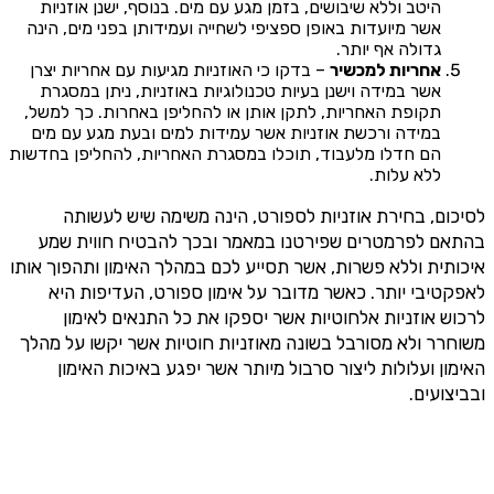
היטב וללא שיבושים, בזמן מגע עם מים. בנוסף, ישנן אוזניות
אשר מיועדות באופן ספציפי לשחייה ועמידותן בפני מים, הינה
גדולה אף יותר.
אחריות למכשיר
– בדקו כי האוזניות מגיעות עם אחריות יצרן
אשר במידה וישנן בעיות טכנולוגיות באוזניות, ניתן במסגרת
תקופת האחריות, לתקן אותן או להחליפן באחרות. כך למשל,
במידה ורכשת אוזניות אשר עמידות למים ובעת מגע עם מים
הם חדלו מלעבוד, תוכלו במסגרת האחריות, להחליפן בחדשות
ללא עלות.
לסיכום, בחירת אוזניות לספורט, הינה משימה שיש לעשותה
בהתאם לפרמטרים שפירטנו במאמר ובכך להבטיח חווית שמע
איכותית וללא פשרות, אשר תסייע לכם במהלך האימון ותהפוך אותו
לאפקטיבי יותר. כאשר מדובר על אימון ספורט, העדיפות היא
לרכוש אוזניות אלחוטיות אשר יספקו את כל התנאים לאימון
משוחרר ולא מסורבל בשונה מאוזניות חוטיות אשר יקשו על מהלך
האימון ועלולות ליצור סרבול מיותר אשר יפגע באיכות האימון
ובביצועים.