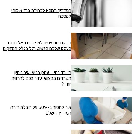
המדריך המלא לבחירת ברז איכותי
למטבח
בדיקת טרמיטים לפני בנייה: אל תתנו
לעסק שלכם לפשוט רגל בגלל המזיקים
משרד נקי – עסק בריא: איך ניקיון
משרדים מקצועי יעזור לכם להרוויח
יותר?
איך לחסוך ב-50% על הובלת דירה:
המדריך השלם