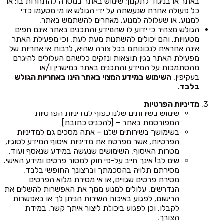
באתר או בניגוד לתקנון; שימוש באתר במטרה להתחרות בו; או
כל פעולה אחרת שנעשתה על ידי הגולש או מי מטעמו כדי
למנוע, או שעלולה למנוע, מאחרים להשתמש באתר.
הגולש מצהיר כי ידוע לו שהמידע והתכנים באתר אינם חפים
מטעויות, והם יכולים להשתנות מעת לעת, וכי מפעילת האתר
אינה אחראית לנכונותם בכל צורה שהיא, לרבות אי אחריות של
מפעילת האתר בגין תוצאות ונזקים כלשהם העלולים להיגרם
מהסתמכות על המידע והתכנים באתר במישרין ו/או
בעקיפין.
השימוש במידע המצוי באתר הינו באחריות הגולש
בלבד
.
מדיניות הפרטיות
שימוש בשירותים שלנו כפוף למדיניות הפרטיות
המפורסמת באתר – [להכניס כתובת]
בשימושך בשירותים שלנו – אתה מסכים גם למדיניות
הפרטיות, אשר מפרטת את מדיניות איסוף המידע לסוגיו,
מטרות האיסוף, השימושים שנעשה במידע שנאסף ועוד.
שים לב! אינך חייב על-פי חוק למסור פרטים ומידע האישי.
מסירתם תלויה בהסכמתך וברצונך החופשי בלבד.
מסירת פרטים שגויים, או אי מסירת מלוא הפרטים
הנדרשים, עלולים למנוע ממך את האפשרות להשלים את
הרישום, לפגוע באיכות השירות הניתן לך או באפשרות
לקבלו, וכן לפגוע ביכולת ליצור איתך קשר, במידת
הצורך.