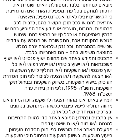
מובאים לנוחותך בלבד, ומפעילת האתר שומרת את
הזכות למחקם בכל עת. מפעילת האתר אינה מתחייבת
כי הקישורים יובילו לאתר אינטרנט פעיל, היא אינה
אחראית להם או לכל תוכן הקשור בהם, לרבות לכל
פרסומות, הטבות, מוצרים או מידע אחר המופיע בהם או
הזמין באמצעותם או לכל קישור המצוי בהם. שימוש
הגולש במקורות אלה, התקשורת של הגולש עם צדדים
שלישיים במסגרתם, וכל נזק שלכאורה יגרם לגולש
כתוצאה משימוש בהם – הנו באחריותו בלבד.
התכנים והמידע באתר אינו מהווים ייעוץ פנסיוני ו/או ייעוץ
משכנתאות ו/או ייעוץ ביטוחי ו/או ייעוץ רפואי ו/או כל
ייעוץ פיננסי ו/או השקעות ו/או תחליף לייעוץ השקעות
ו/או הצעה להשקעה ו/או הצעה לציבור לפי חוק הסדרת
העיסוק בייעוץ השקעות, בשיווק השקעות ובניהול תיקי
השקעות, תשנ"ה-1995, ולפי חוק ניירות ערך,
תשכ"ח-1968.
המידע באתר אינו מהווה הצעה להשקעה, וכן המידע אינו
מהווה תחליף לייעוץ פיננסי כלשהו המתחשב בנתונים
ובצרכים המיוחדים של כל אדם.
אין בתכנים ובמידע המובא באתר כדי להוות התחייבות
להנחה ו/או רווח ו/או תשואה עודפת.
מפעילת האתר אינה מורשית לפי חוק הסדרת העיסוק
בייעוץ השקעות, בשיווק השקעות ובניהול תיקי השקעות,