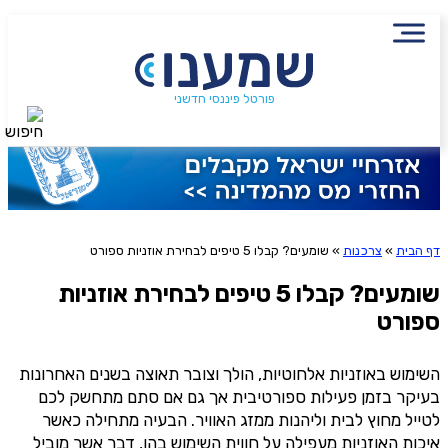
שם מלא
נייד
הירשמו לניוזלטר שמענו ותיהנו
פורטל פיננסי חדשני
חיפוש
סטטוס עבודה
מתוכן פיננסי מעשיר
שכר ב-6 השנים האחרונות
שליחה
דף הבית
»
צרכנות
»
שומעים? קבלו 5 טיפים לבחירת אוזניות ספורט
שילמת מס הכנסה ב-6 השנים האחרונות?
אני מסכימ/ה לקבלת תוכן, דברי פרסומת או עדכונים
מהחברה או מצדדים שלישיים הדוא"ל, מסרונים או טלפון
שומעים? קבלו 5 טיפים לבחירת אוזניות
ספורט
משכת כספים מקרן פנסיה, גמל או השתלמות?
השימוש באוזניות אלחוטיות, הולך וצובר תאוצה בשנים האחרונות
בעיקר בזמן פעילות ספורטיבית אך גם אם סתם מתחשק לכם
אני מאשר שקראתי את תנאי השימוש והפרטיות ואני מסכים להם, וכי
לטייל מחוץ לבית וליהנות ממזג האוויר. הבעיה מתחילה כאשר
פרטיי ישמש לקבלת פניות, הצעות שיווקיות מאיתנו או מצדדים שלישיים, לרבות
איכות האוזניות מעפילה על חווית השימוש בהן, דבר אשר מוביל
בנוגע לתוכניות ביטוח או מוצרים פנסיוניים