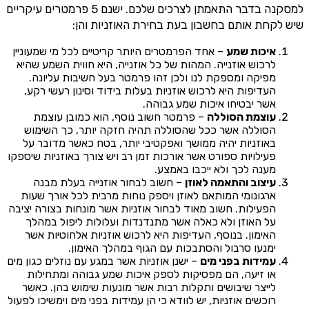
למסקנה בדבר התאמתן לצרכים שלכם. ישנם 5 פרמטרים עיקריים
שיש לקחת אותם בחשבון בעת בחירת האוזניות והן:
איכות שמע
– אחד הפרמטרים היותר קריטיים לכל מי שמעוניין
לרכוש אוזנייה. המהות של כל אוזנייה, היא חווית השמע שהיא
מפיקה ומספקת לנו ולכן זהו פרמטר בעל חשיבות עליונה.
העדיפות היא לרכוש אוזניות בעלות בידוד וסינון רעשי רקע,
אשר יבטיחו איכות שמע גבוהה.
עוצמת הסוללה
– פרמטר חשוב נוסף, הוא כמובן עוצמת
הסוללה אשר ככל שהסוללה תהיה חזקה יותר, כך השימוש
באוזניות יהיה ממושך ואפקטיבי יותר, בטח כאשר מדובר על
פעילויות ספורט אשר אורכות זמן רב ויש צורך באוזניות שיספקו
מענה לכך ולא ייכבו באמצע.
עיצוב והתאמה לאוזן
– חשוב לבחור אוזנייה בעלת מבנה
ארגונומי המותאם לאוזן ויספק נוחות מרבית לכל אורך שעות
הפעילות. חשוב מאוד לבחור אוזניות אשר מונחות בצורה יציבה
על האוזן ולא כאלה אשר מתנדנדות ועלולות ליפול במהלך
האימון. בנוסף, העדיפות היא לרכוש אוזניות אלחוטיות אשר
ימנעו סרבול והסתבכות עם הגוף במהלך האימון.
עמידות בפני מים
– ישנן אוזניות אשר במגע עם נוזלים כגון מים
או זיעה, הם מפסיקות לספק איכות שמע גבוהה ומתחילות
לייצר שיבושים ותקלות רבות אשר מונעות שימוש בהן. כאשר
רוכשים אוזניות, יש לוודא כי הן עמידות בפני מים וימשיכו לפעול