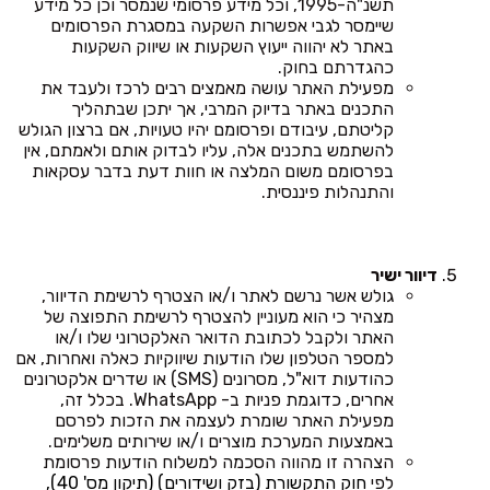
תשנ"ה-1995, וכל מידע פרסומי שנמסר וכן כל מידע
שיימסר לגבי אפשרות השקעה במסגרת הפרסומים
באתר לא יהווה ייעוץ השקעות או שיווק השקעות
כהגדרתם בחוק.
מפעילת האתר עושה מאמצים רבים לרכז ולעבד את
התכנים באתר בדיוק המרבי, אך יתכן שבתהליך
קליטתם, עיבודם ופרסומם יהיו טעויות, אם ברצון הגולש
להשתמש בתכנים אלה, עליו לבדוק אותם ולאמתם, אין
בפרסומם משום המלצה או חוות דעת בדבר עסקאות
והתנהלות פיננסית.
דיוור ישיר
גולש אשר נרשם לאתר ו/או הצטרף לרשימת הדיוור,
מצהיר כי הוא מעוניין להצטרף לרשימת התפוצה של
האתר ולקבל לכתובת הדואר האלקטרוני שלו ו/או
למספר הטלפון שלו הודעות שיווקיות כאלה ואחרות, אם
כהודעות דוא"ל, מסרונים (SMS) או שדרים אלקטרונים
אחרים, כדוגמת פניות ב- WhatsApp. בכלל זה,
מפעילת האתר שומרת לעצמה את הזכות לפרסם
באמצעות המערכת מוצרים ו/או שירותים משלימים.
הצהרה זו מהווה הסכמה למשלוח הודעות פרסומת
לפי
חוק התקשורת (בזק ושידורים) (תיקון מס' 40),