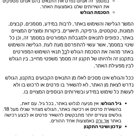
במסמך זה אנחנו נפרט את התנאים בהם אנחנו מספקים
את השירותים שלנו באמצעות האתר.
הסכמת הגולש
המשך הגלישה והשימוש באתר, לרבות במידע, מסמכים, קבצים,
תמונות, טקסטים, גרפיקה, תיאורים, ביקורות ומוצרים המצויים
באתר, כפופים לתנאים ולמגבלות המפורטים במסמך זה, וכן כל
שינוי במסמך, אשר עשוי להתפרסם מעת לעת. הגלישה והשימוש
באתר מהווה את הסכמת הגולש ל
כל
תנאי השימוש המפורטים
בתקנון זה ולהיותו של תקנון זה מסמך משפטי מחייב, בין הגולש
לבין מפעילת האתר.
ככל והגולש אינו מסכים לאלו מן התנאים הקבועים בתקנון, הגולש
נדרש לצאת מן האתר, לא להשאיר בו פרטים או לרכוש בו ולא
לעשות כל שימוש במידע ובשירותים הנוספים המצויים בו.
גיל הגולש
: אין מניעה לגלוש באתר, בכל גיל. עם זאת,
בהשארת פרטים או רכישה באתר, הגולש מצהיר שגילו מעל 18.
גולשים צעירים יותר מתבקשים להשאיר פרטים או לבצע רכישה
באתר
אך ורק
באמצעות אחד ההורים.
עדכון ושינוי התקנון