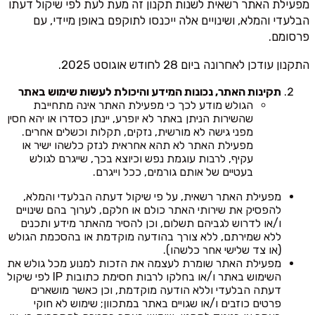
מפעילת האתר רשאית לשנות תקנון זה מעת לעת לפי שיקול דעתו
הבלעדי והמלא, ושינויים אלה ייכנסו לתוקפם באופן מיידי, עם
פרסומם.
התקנון עודכן לאחרונה ביום 28 לחודש אוגוסט 2025.
תקינות האתר, נכונות המידע והיכולת לעשות שימוש באתר
הגולש מודע לכך כי מפעילת האתר אינה מתחייבת
שהשירות הניתן באתר לא יופרע, יינתן כסדרו או יהא חסין
מפני גישה לא מורשית, נזקים, תקלות וכשלים אחרים.
מפעילת האתר לא תהא אחראית לנזק כלשהו ישיר או
עקיף, לרבות עוגמת נפש וכיוצא בכך, שייגרם לגולש
בעטיים של אותם גורמים, ככל וייגרם.
מפעילת האתר רשאית, על פי שיקול דעתה הבלעדי והמלא,
להפסיק את שירותי האתר כולם או חלקם, לערוך בהם שינויים
ו/או לדרוש לגביהם תשלום, וכן להסיר מהאתר מידע ותכנים
ללא שמירתם, ללא צורך בהודעה מוקדמת או בהסכמת הגולש
(או צד שלישי אחר כלשהו).
מפעילת האתר שומרת לעצמה את הזכות למנוע מכל גולש את
השימוש באתר ו/או בחלקו לרבות חסימת כתובות IP לפי שיקול
דעתה הבלעדי וללא הודעה מוקדמת, וכן כאשר מושארים
פרטים כוזבים ו/או שגויים באתר במתכוון; שימוש לא חוקי