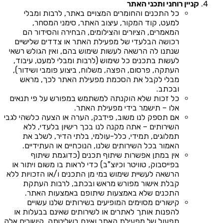
קניין רוחני ותכני האתר
כל התכנים והחומרים המצויים באתר, לרבות ומבלי
למעט, קוד המקור, עיצוב האתר, סימני המסחר,
המאמרים, הציורים והצילומים, הבחירה והסידור הם
רכושה הבלעדי של מפעילת האתר או צדדים שלישיים
שנתנו לה הרשאה לעשות שימוש בהם, ואין הגולש רשאי
לעשות בתכנים כל שימוש (לרבות ומבלי למעט, עיבוד,
העתקה, פרסום, הפצה, משלוח, ביצוע פומבי ושידור),
מבלי לקבל את הסכמת מפעילת האתר לכך, מראש
ובכתב.
כל זכות שלא הוקנתה למשתמש במפורש על פי תנאים
אלו – תישמר בידי מפעילת האתר.
אם תספק לנו משוב, פידבק, הערה או הצעה כלשהי לגבי
השירותים – אתה מקנה לנו בכך רישיון בלעדי, ללא
תמלוגים, תמידי, כלל-עולמי, בלתי הדיר, לשלב את
האמור בכל השירותים שלנו, הנוכחיים או העתידיים.
אין במתן אפשרות שיתוף תכנים (כדוגמת שיתוף
בפייסבוק, טוויטר וכיוצ"ב) כדי לראות בו משום ויתור או
הרשאה לעשיית שימוש במי מן התכנים ו/או הזכויות ללא
קבלת אישור מפורש מראש ובכתב, לרבות העתקת
התכנים שלא באמצעות שיתופם באמצעות האתר.
קישורים מסוימים המופיעים בשירותים שלנו עשויים
להפנות אותך לאתרים או לשירותים שאינם בבעלות או
תפעול של מפעילת האתר ואינם בשליטתה. קישורים אלה