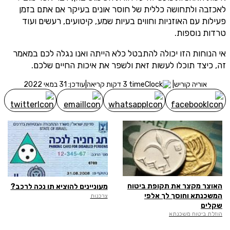
לאכזבה ולתחושה כללית של חוסר אונים בעיקר אם אתם בזמן
מסכימ/ה לקבלת תוכן, דברי פרסומת או עדכונים מהחברה באמצעות
פעילות עם האוזניות וחווים בעיות שמע, קיטועים, רעשים ועוד
דוא"ל, SMS או טלפון
טרדות נוספות.
שלח לבדיקת זכאות
אי הנוחות הזו יכולה להתבטל כלא הייתה ואנו נגלה לכם במאמר
זה, כיצד תוכלו לעשות זאת ולשפר את איכות החיים שלכם.
אוריה קוריש
|
3 דקות קריאה
|
עודכן: 31 במאי 2022
האוצר מקצר את תקופת ביטוח
מעוניינים להוציא תו נכה לרכב?
המשכנתא וחוסך לך אלפי
צרכנות
שקלים
הוזלת ביטוח משכנתא