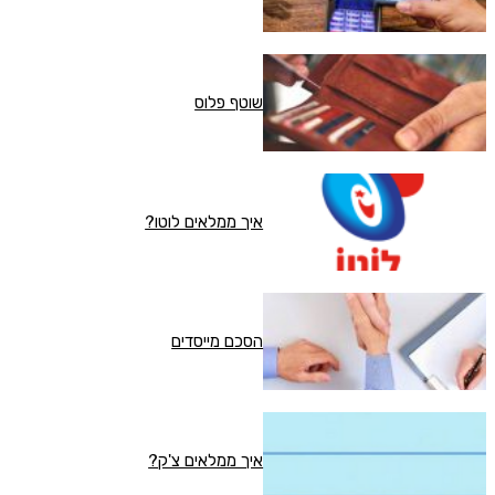
שוטף פלוס
איך ממלאים לוטו?
הסכם מייסדים
איך ממלאים צ'ק?