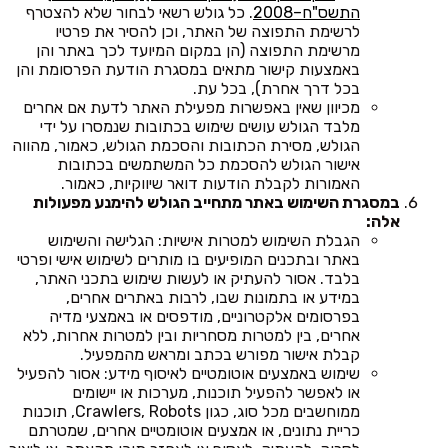
התשס"ח–2008
. כל גולש רשאי לבחור שלא להצטרף
לרשימת התפוצה של האתר, וכן להסיר את פרטיו
מרשימת התפוצה (הן במקום המיועד לכך באתר והן
באמצעות קישור מתאים במסגרת הודעת הפרסומת והן
בכל דרך אחרת), בכל עת.
מכיוון שאין באפשרות מפעילת האתר לדעת אם אחרים
מלבד הגולש עושים שימוש בכתובות שנמסרו על ידי
הגולש, מסירת הכתובות והסכמת הגולש, כאמור, מהווה
אישור הגולש להסכמת כל המשתמשים בכתובות
האמורות לקבלת הודעות דואר שיווקיות, כאמור.
במסגרת השימוש באתר מתחייב הגולש להימנע מפעולות
אלה:
הגבלת השימוש למטרות אישיות: הגלישה והשימוש
באתר ובתכנים המופיעים בו מותרים לשימוש אישי ופרטי
בלבד. אסור להעתיק או לעשות שימוש בתכני האתר,
במידע או בתמונות שבו, לרבות באתרים אחרים,
בפרסומים אלקטרוניים, מודפסים או באמצעי מדיה
אחרים, בין למטרות מסחריות ובין למטרות אחרות, ללא
קבלת אישור מפורש בכתב ומראש מהמפעיל.
שימוש באמצעים אוטומטיים לאיסוף מידע: אסור להפעיל
או לאפשר להפעיל תוכנות, מערכות או יישומים
ממוחשבים מכל סוג, כגון Crawlers, Robots, תוכנות
כריית נתונים, או אמצעים אוטומטיים אחרים, שמטרתם