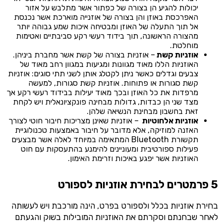
יכולות להגיע הן בצורה של כפתור אשר מתלבש על אזור
האפרכסת באוזן והן בצורה של אוזנייה מוארכת אשר נכנסת
אל תוך התעלה של האוזן ומבטיחה איכות שמע גבוהה יותר
מהצורה הראשונה, תוך בידוד רעשי רקע סביבתיים ואטימות
מוחלטת.
אוזניות קשת
– אוזניות בצורה של קשת אשר מחברת ביניהן.
האוזניות הללו מאוד מגוונות ומגיעות במגוון רחב מאוד של
צבעים וגדלים כאשר ניתן לקטלג אותן לשני תתי סוגים: אוזניות
קשת סגורות או פתוחות. אוזניות קשת סגורות, למעשה
מרפדות את כל האוזן ובכך מאוד יעילות בבידוד רעשי רקע אך
מצד שני הן כבדות, גדולות מבחינה פונקציונאלית ויש לקחת
זאת בחשבון מבחינת הנשיאה שלהן.
אוזניות אלחוטיות
– אוזניות שאינן מצריכות חיבור חוטי לצורך
האזנה למוזיקה, אלא מדובר על חיבור באמצעות טכנולוגיית
תקשורת Bluetooth המתאימה במיוחד לאלה אשר מבצעים
פעילות ספורטיבית ומעוניינים להימנע בהתעסקות עם חוט
האוזניות אשר יפגע באיכות וזרימת האימון.
5
פרמטרים לבחירת אוזניות לספורט
בחירת אוזניות בכלל ולספורט בפרט, הינה מורכבת ויש לעשותה
לאחר שבחנתם וסקרתם את האוזניות המובילות בשוק והגעתם