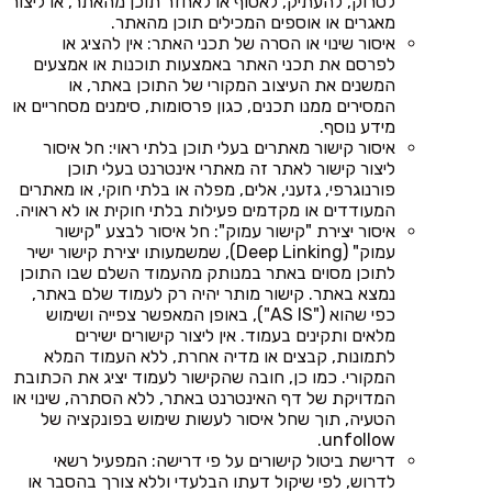
לסרוק, להעתיק, לאסוף או לאחזר תוכן מהאתר, או ליצור
מאגרים או אוספים המכילים תוכן מהאתר.
איסור שינוי או הסרה של תכני האתר: אין להציג או
לפרסם את תכני האתר באמצעות תוכנות או אמצעים
המשנים את העיצוב המקורי של התוכן באתר, או
המסירים ממנו תכנים, כגון פרסומות, סימנים מסחריים או
מידע נוסף.
איסור קישור מאתרים בעלי תוכן בלתי ראוי: חל איסור
ליצור קישור לאתר זה מאתרי אינטרנט בעלי תוכן
פורנוגרפי, גזעני, אלים, מפלה או בלתי חוקי, או מאתרים
המעודדים או מקדמים פעילות בלתי חוקית או לא ראויה.
איסור יצירת "קישור עמוק": חל איסור לבצע "קישור
עמוק" (Deep Linking), שמשמעותו יצירת קישור ישיר
לתוכן מסוים באתר במנותק מהעמוד השלם שבו התוכן
נמצא באתר. קישור מותר יהיה רק לעמוד שלם באתר,
כפי שהוא ("AS IS"), באופן המאפשר צפייה ושימוש
מלאים ותקינים בעמוד. אין ליצור קישורים ישירים
לתמונות, קבצים או מדיה אחרת, ללא העמוד המלא
המקורי. כמו כן, חובה שהקישור לעמוד יציג את הכתובת
המדויקת של דף האינטרנט באתר, ללא הסתרה, שינוי או
הטעיה, תוך שחל איסור לעשות שימוש בפונקציה של
unfollow.
דרישת ביטול קישורים על פי דרישה: המפעיל רשאי
לדרוש, לפי שיקול דעתו הבלעדי וללא צורך בהסבר או