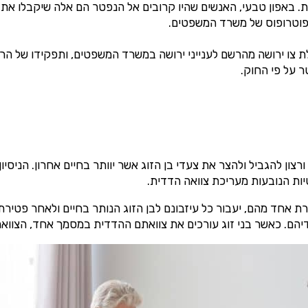
 באפון טבעי, האנשים שהיו קרובים אל הנפטר הם אלה שיקבלו את עזב
 אפוטרופוס של משרד המשפטים.
ו ירושה מהרשם לענייני ירושה במשרד המשפטים, ותפקידו של הרשם
ר על פי החוק.
ון להגביל ולהצר את צעדי בן הזוג אשר יוותר בחיים אחרון. הניסיון
ות הנובעות מעריכת צוואה הדדית.
רת אחד מהם, יעבור כל עיזבונם לבן הזוג הנותר בחיים ולאחר פטירת 
לילדיהם. כאשר בני זוג עורכים את צוואתם ההדדית במסמך אחד, הצוו
×
בדיקת זכאות למימוש זכויות
✔️
בדיקת זכאות ועריכת מסמכים
✔️
הגשת התיק לביטוח לאומי, ליווי והדרכה אישי
✔️
לא קיבלת? כספך יוחזר!