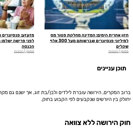
חזון אחרית הימים: המדינה מחלקת פטור מס
מזעזע: פנסיונרים ה
למיליוני פנסיונרים שברשותם מעל 300 אלף
לפני פרישה ישלמו 
שקלים
הכנסה
ממומן | הטבות
ממומן | הטבות
תוכן עניינים
ברוב המקרים, הירושה עוברת לילדים ולבן/בת זוג, אך ישנם גם מ
יחולק בין היורשים שנקבעים לפי הקבוע בחוק.
חוק הירושה ללא צוואה