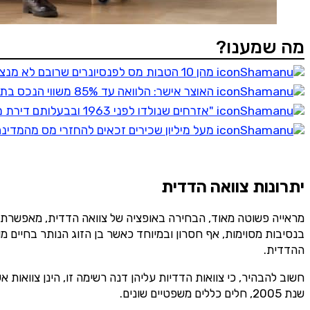
אני מסכימ/ה לק
טלפון
מה שמענו?
מהן 10 הטבות מס לפנסיונרים שרובם לא מנצלים, ואיך תוכלו לנצל אותן?
האוצר אישר: הלוואה עד 85% משווי הנכס בתנאי משכנתא וריבית נמוכה - אישור בתוך יממה
"אזרחים שנולדו לפני 1963 ובבעלותם דירת מגורים זכאים להלוואה בתנאים מהפכניים"
מעל מיליון שכירים זכאים להחזרי מס מהמדינה בסך 8,571₪ בממוצע - בדקו זכאו
יתרונות צוואה הדדית
מראייה פשוטה מאוד, הבחירה באופציה של צוואה הדדית, מאפשרת לבנ
בנסיבות מסוימות, אף חסרון ובמיוחד כאשר בן הזוג הנותר בחיים מ
ההדדית.
שנת 2005, חלים כללים משפטיים שונים.