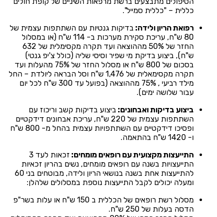
הטיפולים מתבצעים ברשת מרפאות השיניים של קופת חולים
כללית – "כללית סמייל".
רפואת הריון ולידה:
בדיקות גנטיות עם השתתפות עצמית של
80 ש"ח, עריכת סקירת מערכות ב- 114 ש"ח (או במסלול
החזר של 50% מההוצאה ועד תקרה מקסימלית של 632
ש"ח), ביצוע בדיקת מי שפיר וסיסי שליה (כולל צ'יפ גנטי)
בסכום של 800 ש"ח או מסלול החזר של 75% מהעלות ועד
תקרה מקסימאלית של 1,476 ש"ח וסל הבראה ליולדת – החל
מילד רביעי , 75% מההוצאה (בפועל עד 300 ש"ח לכל יום
עבור שלושה ימים).
ביצוע בדיקות ואבחונים:
ביצוע בדיקות קשב וריכוז עם
השתתפות עצמית של 220 ש"ח, עריכת אבחונים דידקטיים
ופסיכו דידקטיים עם השתתפויות עצמית בהחל מ- 800 ש"ח
ו- 1420 ש"ח בהתאמה.
התייעצות מקצועית עם רופאים מומחים:
זכאות לעד 3
התייעצויות בשנה עם רופאים מומחים, נשים בהריון זכאיות
להתייעצות אחת בשנה בנושאי הריון ולידה, מבוטחים בני 60
ומעלה יכולים לקבל התייעצות נוספת במסלולים שלהלן:
מסלול רשת רופאים של הכללית ב 150 ש"ח או עלות בשר"פ
הדסה בעלות של 250 ש"ח.