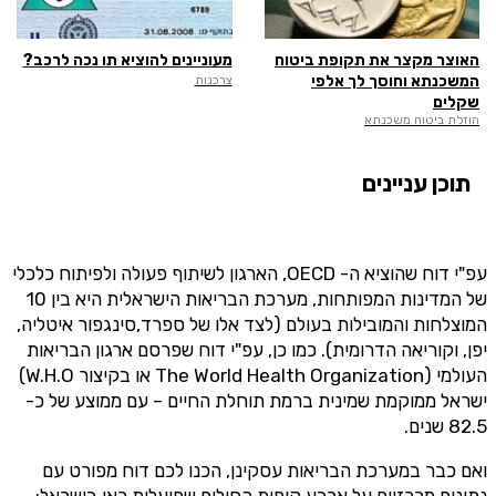
האוצר מקצר את תקופת ביטוח
מעוניינים להוציא תו נכה לרכב?
המשכנתא וחוסך לך אלפי
צרכנות
שקלים
הוזלת ביטוח משכנתא
תוכן עניינים
עפ"י דוח שהוציא ה- OECD, הארגון לשיתוף פעולה ולפיתוח כלכלי
של המדינות המפותחות, מערכת הבריאות הישראלית היא בין 10
המוצלחות והמובילות בעולם (לצד אלו של ספרד,סינגפור איטליה,
יפן, וקוריאה הדרומית). כמו כן, עפ"י דוח שפרסם ארגון הבריאות
העולמי (The World Health Organization או בקיצור W.H.O)
ישראל ממוקמת שמינית ברמת תוחלת החיים – עם ממוצע של כ-
82.5 שנים.
ואם כבר במערכת הבריאות עסקינן, הכנו לכם דוח מפורט עם
נתונים מרכזיים על ארבע קופות החולים שפועלות כאן בישראל: