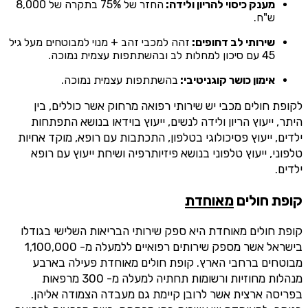
מענק כיסוי להריון ולידה:
החזר של 75% בתקרה של 8,000
ש"ח.
שירותי לב דחופים:
זהה למכבי זהב + מנוי למבוטחים מעל גיל
45 עם סיכון למחלות לב ובהשתתפות עצמית נמוכה.
אימון כושר קוגניטיבי:
בהשתתפות עצמית נמוכה.
לקופת חולים מכבי יש שירותי רפואה מרחוק אשר כוללים, בין
היתר, ייעוץ הריון ולידה לנשים, ייעוץ בוידאו בנושא התפתחות
ילדים, ייעוץ פסיכולוגי בטלפון, התכתבות עם רופא, מוקד אחיות
טלפוני, ייעוץ טלפוני בנושא פיזיותרפיה ושיחת ייעוץ עם רופא
ילדים.
קופת חולים
מאוחדת
קופת חולים מאוחדת היא ספק שירותי הבריאות השלישי בגודלו
בישראל אשר מספק שירותים רפואיים ללמעלה מ- 1,100,000
מבוטחים ברחבי הארץ. קופת חולים מאוחדת פעילה בארבע
מנהלות מחוזיות ורשומות תחתיה למעלה מ- 300 מרפאות
בפריסה ארצית אשר לרובן קיימת גם מעבדה הצמודה אליהן.