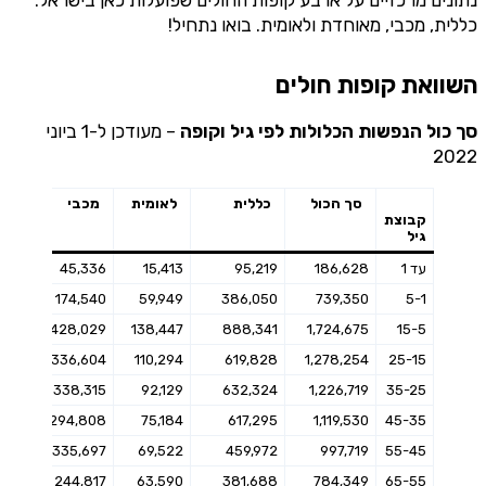
כללית, מכבי, מאוחדת ולאומית. בואו נתחיל!
השוואת קופות חולים
סך כול הנפשות הכלולות לפי גיל וקופה
– מעודכן ל-1 ביוני
2022
סך הכול
כללית
לאומית
מכבי
מ
קבוצת
גיל
עד 1
186,628
95,219
15,413
45,336
60
811
174,540
59,949
386,050
739,350
5-1
58
428,029
138,447
888,341
1,724,675
15-5
28
336,604
110,294
619,828
1,278,254
25-15
51
338,315
92,129
632,324
1,226,719
35-25
43
294,808
75,184
617,295
1,119,530
45-35
28
335,697
69,522
459,972
997,719
55-45
54
244,817
63,590
381,688
784,349
65-55