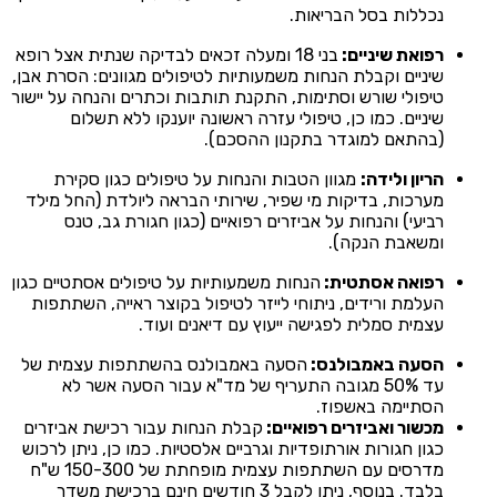
נכללות בסל הבריאות.
רפואת שיניים:
בני 18 ומעלה זכאים לבדיקה שנתית אצל רופא
שיניים וקבלת הנחות משמעותיות לטיפולים מגוונים: הסרת אבן,
טיפולי שורש וסתימות, התקנת תותבות וכתרים והנחה על יישור
שיניים. כמו כן, טיפולי עזרה ראשונה יוענקו ללא תשלום
(בהתאם למוגדר בתקנון ההסכם).
הריון ולידה:
מגוון הטבות והנחות על טיפולים כגון סקירת
מערכות, בדיקות מי שפיר, שירותי הבראה ליולדת (החל מילד
רביעי) והנחות על אביזרים רפואיים (כגון חגורת גב, טנס
ומשאבת הנקה).
רפואה אסתטית:
הנחות משמעותיות על טיפולים אסתטיים כגון
העלמת ורידים, ניתוחי לייזר לטיפול בקוצר ראייה, השתתפות
עצמית סמלית לפגישה ייעוץ עם דיאנים ועוד.
הסעה באמבולנס:
הסעה באמבולנס בהשתתפות עצמית של
עד 50% מגובה התעריף של מד"א עבור הסעה אשר לא
הסתיימה באשפוז.
מכשור ואביזרים רפואיים:
קבלת הנחות עבור רכישת אביזרים
כגון חגורות אורתופדיות וגרביים אלסטיות. כמו כן, ניתן לרכוש
מדרסים עם השתתפות עצמית מופחתת של 150-300 ש"ח
בלבד. בנוסף, ניתן לקבל 3 חודשים חינם ברכישת משדר