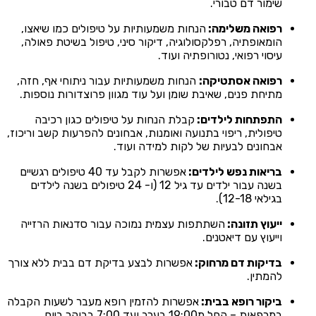
שימור דם טבורי.
רפואה משלימה:
הנחות משמעותיות על טיפולים כמו שיאצו,
הומאופתיה, רפלקסולוגיה, דיקור סיני, טיפול בשיטת פאולה,
עיסוי רפואי, נטורופתיה ועוד.
רפואה אסתטיקה:
הנחות משמעותיות עבור ניתוחי אף, חזה,
מתיחת פנים, שאיבת שומן ועל עוד מגוון פרוצדורות נוספות.
התפתחות לילדים:
קבלת הנחות על טיפולים כגון רכיבה
טיפולית, ריפוי בתנועה ואומנות, אבחונים להפרעות קשב וריכוז,
אבחונים לבעיות של לקות למידה ועוד.
בריאות נפש לילדים:
אפשרות לקבל עד 40 טיפולים רגשיים
בשנה עבור ילדים עד גיל 12 (ו- 24 טיפולים בשנה לילדים
בגילאי 12-18).
ייעוץ תזונה:
השתתפות עצמית נמוכה עבור סדנאות הרזייה
וייעוץ עם דיאטנים.
בדיקות דם מרחוק:
אפשרות לבצע בדיקת דם בבית ללא צורך
להמתין.
ביקור רופא בבית:
אפשרות להזמין רופא מעבר לשעות הקבלה
במרפאות – החל מ19:00 בערב ועד 7:00 בבוקר ביום