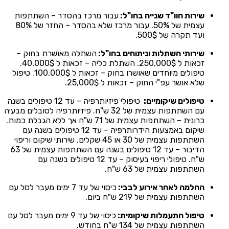
שירות חוו"ד שנייה בחו"ל:
עבור מרכז בהסדר – השתתפות
עצמית של 50%. עבור מרכז שלא בהסדר – החזר של 80%
ועד תקרה של 500$.
שירותי השתלות וניתוחים בחו"ל:
השתלה מאושרת בחוק –
זכאות ל 250,000$. השתלת כליה – זכאות ל 40,000$.
טיפולים מיוחדים שאושרו בחוק – זכאות ל 100,000$. טיפול
שלא אושר עפ"י החוק – זכאות ל 25,000$.
טיפולים שיקומיים:
טיפולי פיזיותרפיה – עד 12 טיפולים בשנה
עם השתתפות עצמית של 32 ש"ח. פיזיותרפיה לסובלים מבעיה
כרונית – השתתפות עצמית של 71 ש"ח אך ללא הגבלת כמות.
שיקום באמצעות הידרותרפיה – עד 12 טיפולים בשנה עם
השתתפות עצמית של 30 או 45 שקלים. שירותי שיקום וריפוי
הדיבור – עד 12 טיפולים בשנה עם השתתפות עצמית של 63
ש"ח. טיפולי ריפוי בעיסוק – עד 12 טיפולים בשנה עם
השתתפות עצמית של 63 ש"ח.
החלמה לאחר אירוע לבבי:
כיסוי של עד 7 ימים מעבר לסל עם
השתתפות עצמית של 219 ש"ח ביום.
טיפול התעמלות שיקומית:
כיסוי של עד 9 ימים מעבר לסל עם
השתתפות עצמית של 134 ש"ח בחודש.