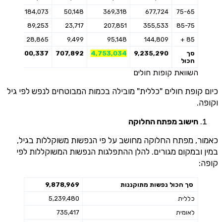
85
184,073
50,148
369,318
677,724
75-65
12
89,253
23,717
207,851
355,533
85-75
297
28,865
9,499
95,148
144,809
85 +
סך
9,235,290
4,753,034
707,892
2,500,337
27
הכול
השוואת קופות חולים
כיום קופת חולים "כללית" מובילה בכמות המבוטחים לנפש לפי גיל
וקופה.
חישוב מפתח החלוקה
כאמור, מפתח החלוקה מחושב על פי הנפשות משוקללות בגיל,
במין ובמקום מגורים. להלן ההתפלגות הנפשות המשוקללות לפי
קופה:
סך הכול נפשות מתוקננות
9,878,969
כללית
5,239,480
לאומית
735,417