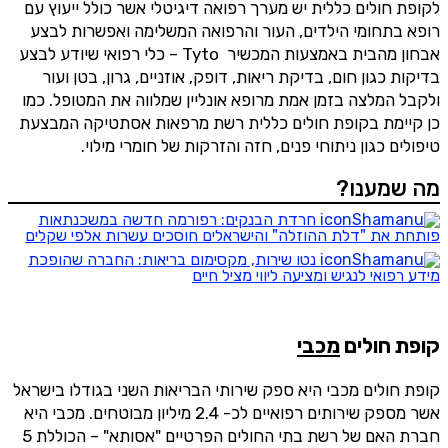
לקופת חולים כללית יש מערך רפואה דיגיטלי אשר כולל ייעוץ עם
רופא בתחומי הילדים, העור והרפואה המשלימה ואפשרות לבצע
אבחון מהבית באמצעות המכשיר Tyto – כלי רפואי שיודע לבצע
בדיקות כגון חום, בדיקת ריאות, דופק, אוזניים, גרון, בטן ועור
ולקבל המלצה בזמן אמת מרופא אונליין שמלווה את המטופל. כמו
כן קיימת בקופת חולים כללית רשת מרפאות אסתטיקה המבצעת
טיפולים כגון ניתוחי פנים, חזה והזרקות של חומרי מילוי.
מה שמענו?
חרדת הבנקים: רפורמה חדשה במשכנתאות
פותחת את "דלת ההוזלה" והישראלים חוסכים עשרות אלפי שקלים
נטו שירות, מקסימום בריאות: החברה שהופכת
מידע רפואי לנגיש ומציעה ליווי מציל חיים
קופת חולים
מכבי
קופת חולים מכבי היא ספק שירותי הבריאות השני בגודלו בישראל
אשר מספק שירותים רפואיים לכ- 2.4 מיליון מבוטחים. מכבי היא
חברת האם של רשת בתי החולים הפרטיים "אסותא" – הכוללת 5