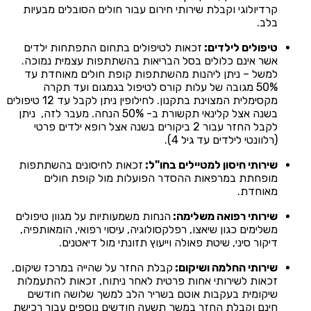
קרדיולוגי וקבלת שירותי חירום עבור חולים הסובלים מבעיות
בלב.
טיפולים לילדים:
זכאות לטיפולים בתחום התפתחות ילדים
אשר אינם כלולים בסל הבריאות בהשתתפות עצמית נמוכה.
למשל – ניתן ליהנות מהשתתפות קופת חולים מאוחדת עד
50% מגובה של עלות קורס לטיפול בגמגום ועד תקרה
מקסימלית המצוינת בתקנון. לחילופין ניתן לקבל עד 12 טיפולים
בשנה אצל קלינאי תקשורת ב- 50% הנחה. מעבר לזה, ניתן
לקבל החזר עבור 2 ביקורים בשנה אצל רופא ילדים פרטי
(רלוונטי לילדים עד גיל 4).
שירותי חיסון למטיילים בחו"ל:
זכאות לחיסונים בהשתתפות
מופחתת במרפאות ההסדר הפועלות מול קופת חולים
מאוחדת.
שירותי רפואה משלימה:
הנחות משמעותיות על מגוון טיפולים
משלימים כגון שיאצו, רפלקסולוגיה, עיסוי רפואי, הומאותפיה,
דיקור סיני, שיטת פאולה וייעוץ תזונתי מול דיאטנים.
שירותי החלמה ושיקום:
קבלת החזר על שהייה במרכז שיקום,
זכאות לשירותי אחות פרטית לאחר ניתוח, זכאות להתעמלות
שיקומית בעקבות אוטם בשריר הלב למשך שלושה חודשים
חינם וקבלת החזר במשך תשעה חודשים נוספים עבור רכישת