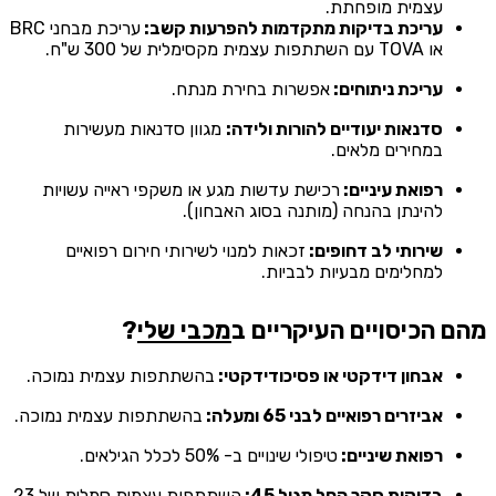
עצמית מופחתת.
עריכת בדיקות מתקדמות להפרעות קשב:
עריכת מבחני BRC
או TOVA עם השתתפות עצמית מקסימלית של 300 ש"ח.
עריכת ניתוחים:
אפשרות בחירת מנתח.
סדנאות יעודיים להורות ולידה:
מגוון סדנאות מעשירות
במחירים מלאים.
רפואת עיניים:
רכישת עדשות מגע או משקפי ראייה עשויות
להינתן בהנחה (מותנה בסוג האבחון).
שירותי לב דחופים:
זכאות למנוי לשירותי חירום רפואיים
למחלימים מבעיות לבביות.
מהם הכיסויים העיקריים ב
מכבי שלי
?
אבחון דידקטי או פסיכודידקטי:
בהשתתפות עצמית נמוכה.
אביזרים רפואיים לבני 65 ומעלה:
בהשתתפות עצמית נמוכה.
רפואת שיניים:
טיפולי שינויים ב- 50% לכלל הגילאים.
בדיקות סקר החל מגיל 45:
השתתפות עצמית סמלית של 23