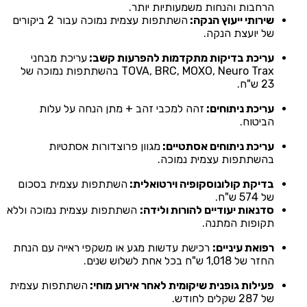
הרחבות והנחות משמעותיות יותר.
שירותי ייעוץ הנקה:
השתתפות עצמית נמוכה עבור 2 ביקורים
של יועצת הנקה.
עריכת בדיקות מתקדמות להפרעות קשב:
עריכת מבחני
TOVA, BRC, MOXO, Neuro Trax בהשתתפות נמוכה של
23 ש"ח.
עריכת ניתוחים:
זהה למכבי זהב + מתן הנחה על עלות
הביטוח.
עריכת ניתוחים אסתטיים:
מגוון פרוצדורות אסתטיות
בהשתתפות עצמית נמוכה.
בדיקת קולונוסקופיה וירטואלית:
השתתפות עצמית בסכום
של 574 ש"ח.
סדנאות יעודיים להורות ולידה:
השתתפות עצמית נמוכה וללא
תקופות המתנה.
רפואת עיניים:
רכישת עדשות מגע או משקפי ראייה עם הנחת
החזר של 1,018 ש"ח בכל אחת לשלוש שנים.
פעילות גופנית שיקומית לאחר אירוע מוחי:
השתתפות עצמית
של 287 שקלים לחודש.