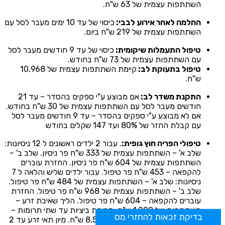
השתתפות עצמית של 63 ש"ח.
החלמה לאחר אירוע לבבי:
כיסוי של עד 10 ימים מעבר לסל עם
השתתפות עצמית של 219 ש"ח ביום.
טיפול התעמלות שיקומית:
כיסוי של עד 9 חודשים מעבר לסל
עם השתתפות עצמית של 73 ש"ח בחודש.
טיפול בתעוקת לב:
קיימת השתתפות עצמית של 10,968
ש"ח.
התקנת משדר לב:
אם מבוצע ע"י ספקים בהסדר – עד 21
חודשים מעבר לסל עם השתתפות עצמית של 30 ש"ח בחודש.
אם לא מבוצע ע"י ספקים בהסדר – עד 9 חודשים מעבר לסל
עם קבלת החזר של 80% ועד 147 שקלים בחודש
טיפולי הפריה חוץ גופית:
. עבור 2 ילדים ראשונים ל 12 ניסיונות:
שלב א' – השתתפות עצמית של 333 ש"ח פר ניסיון. שלב ב' –
השתתפות עצמית של 604 ש"ח פר ניסיון. החזרת עוברים
להקפאה – 453 ש"ח פר טיפול. עבור ילדים שליש והלאה ל 7
ניסיונות: שלב א' – השתתפות עצמית של 484 ש"ח פר טיפול.
שלב ב' – השתתפות עצמית של 968 ש"ח פר טיפול. החזרת
עוברים להקפאה – 604 ש"ח פר טיפול. הליך שאיבת זרע –
השתתפות של 1,209 ש"ח. תרופת ביציות עד שתי תרומות –
בדיקת זכאות להחזרי מס
החזר של 80% ועד תקרה של 8,531 ש"ח. מיון תאי זרע עד 2