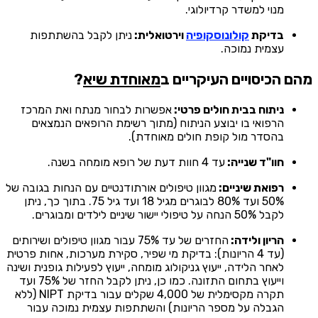
מנוי למשדר קרדיולוגי.
בדיקת
קולונוסקופיה
וירטואלית:
ניתן לקבל בהשתתפות
עצמית נמוכה.
מהם הכיסויים העיקריים ב
מאוחדת שיא
?
ניתוח בבית חולים פרטי:
אפשרות לבחור מנתח ואת המרכז
הרפואי בו יבוצע הניתוח (מתוך רשימת הרופאים הנמצאים
בהסדר מול קופת חולים מאוחדת).
חוו"ד שנייה:
עד 4 חוות דעת של רופא מומחה בשנה.
רפואת שיניים:
מגוון טיפולים אורתודנטיים עם הנחות בגובה של
50% ועד 80% לבוגרים מגיל 18 ועד גיל 75. בתוך כך, ניתן
לקבל 50% הנחה על טיפולי יישור שיניים לילדים ומבוגרים.
הריון ולידה:
החזרים של עד 75% עבור מגוון טיפולים ושירותים
(עד 4 הריונות): בדיקת מי שפיר, סקירת מערכות, אחות פרטית
לאחר הלידה, ייעוץ גניקולוג מומחה, ייעוץ לפעילות גופנית ושינה
וייעוץ בתחום התזונה. כמו כן, ניתן לקבל החזר של 75% ועד
תקרה מקסימלית של 4,000 שקלים עבור בדיקת NIPT (ללא
הגבלה על מספר הריונות) והשתתפות עצמית נמוכה עבור