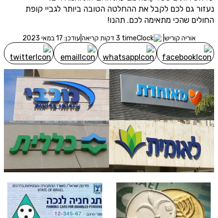
נעזור גם לכם לקבל את ההחלטה הטובה ביותר לגביי קופת
מסכימ/ה לקבלת תוכן, דברי פרסומת או עדכונים מהחברה באמצעות
החולים שהכי מתאימה לכם. תהנו!
דוא"ל, SMS או טלפון
שלח לבדיקת זכאות
אוריה קוריש
|
3 דקות קריאה
|
עודכן: 17 במאי 2023