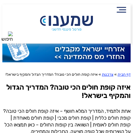
שם מלא
נייד
הירשמו לניוזלטר שמענו ותיהנו
פורטל פיננסי חדשני
חיפוש
סטטוס עבודה
מתוכן פיננסי מעשיר
שכר ב-6 השנים האחרונות
שליחה
דף הבית
»
צרכנות
»
איזה קופת חולים הכי טובה? המדריך הגדול והמקיף בישראל!
שילמת מס הכנסה ב-6 השנים האחרונות?
אני מסכימ/ה לקבלת תוכן, דברי פרסומת או עדכונים
מהחברה או מצדדים שלישיים הדוא"ל, מסרונים או טלפון
איזה קופת חולים הכי טובה? המדריך הגדול
והמקיף בישראל!
משכת כספים מקרן פנסיה, גמל או השתלמות?
אחת ולתמיד, המדריך המלא חושף – איזה קופת חולים הכי טובה?
קופת חולים כללית | קופת חולים מכבי | קופת חולים מאוחדת |
אני מאשר שקראתי את תנאי השימוש והפרטיות ואני מסכים להם, וכי
קופת חולים לאומית | השוואה בין קופות החולים – כאן תמצאו הכל
פרטיי ישמש לקבלת פניות, הצעות שיווקיות מאיתנו או מצדדים שלישיים, לרבות
על השירותים שכל קופה מציעה, החבילות והמחירים.
בנוגע לתוכניות ביטוח או מוצרים פנסיוניים