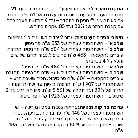
התקנת משדר לב:
אם מבוצע ע"י ספקים בהסדר – עד 21
חודשים מעבר לסל עם השתתפות עצמית של 61 ש"ח בחודש.
אם לא מבוצע ע"י ספקים בהסדר – עד 9 חודשים מעבר לסל
עם קבלת החזר של 80% ועד 85 שקלים בחודש.
טיפולי הפריה חוץ גופית:
עבור 2 ילדים ראשונים ל 6 ניסיונות:
שלב א'
– השתתפות עצמית של 333 ש"ח פר ניסיון.
שלב ב'
– השתתפות עצמית של 604 ש"ח פר ניסיון. החזרת
עוברים להקפאה – 453 ש"ח פר טיפול.עבור ילדים שלישיים
והלאה ל 4 ניסיונות:
שלב א'
– השתתפות עצמית של 484 ש"ח פר טיפול.
שלב ב'
– השתתפות עצמית של 968 ש"ח פר טיפול. החזרת
עוברים להקפאה – 604 ש"ח פר טיפול. הליך שאיבת זרע –
השתתפות של 1,907 ש"ח. תרופת ביציות עד שתי תרומות –
החזר של 80% ועד תקרה של 8,531 ש"ח. מיון תאי זרע עד 2
טיפולים – השתתפות עצמית של 1,923 ש"ח פר טיפול.
עריכת בדיקות גנטיות:
בדיקה גנטית במכון מורשה – יש
השתתפות עצמית של 145 ש"ח פר בדיקה. בדיקה גנטית
במכון שאינו מורשה – לא ניתן כיסוי. בדיקה במכון של דור
ישרים – ניתן החזר של 80% בתקרה מקסימלית של עד 183
ש"ח.