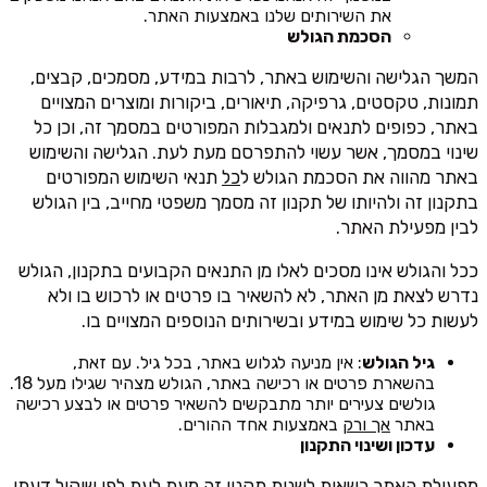
את השירותים שלנו באמצעות האתר.
הסכמת הגולש
המשך הגלישה והשימוש באתר, לרבות במידע, מסמכים, קבצים,
תמונות, טקסטים, גרפיקה, תיאורים, ביקורות ומוצרים המצויים
באתר, כפופים לתנאים ולמגבלות המפורטים במסמך זה, וכן כל
שינוי במסמך, אשר עשוי להתפרסם מעת לעת. הגלישה והשימוש
באתר מהווה את הסכמת הגולש ל
כל
תנאי השימוש המפורטים
בתקנון זה ולהיותו של תקנון זה מסמך משפטי מחייב, בין הגולש
לבין מפעילת האתר.
ככל והגולש אינו מסכים לאלו מן התנאים הקבועים בתקנון, הגולש
נדרש לצאת מן האתר, לא להשאיר בו פרטים או לרכוש בו ולא
לעשות כל שימוש במידע ובשירותים הנוספים המצויים בו.
גיל הגולש
: אין מניעה לגלוש באתר, בכל גיל. עם זאת,
בהשארת פרטים או רכישה באתר, הגולש מצהיר שגילו מעל 18.
גולשים צעירים יותר מתבקשים להשאיר פרטים או לבצע רכישה
באתר
אך ורק
באמצעות אחד ההורים.
עדכון ושינוי התקנון
מפעילת האתר רשאית לשנות תקנון זה מעת לעת לפי שיקול דעתו