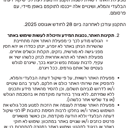
הבלעדי והמלא, ושינויים אלה ייכנסו לתוקפם באופן מיידי, עם
פרסומם.
התקנון עודכן לאחרונה ביום 28 לחודש אוגוסט 2025.
תקינות האתר, נכונות המידע והיכולת לעשות שימוש באתר
הגולש מודע לכך כי מפעילת האתר אינה מתחייבת
שהשירות הניתן באתר לא יופרע, יינתן כסדרו או יהא חסין
מפני גישה לא מורשית, נזקים, תקלות וכשלים אחרים.
מפעילת האתר לא תהא אחראית לנזק כלשהו ישיר או
עקיף, לרבות עוגמת נפש וכיוצא בכך, שייגרם לגולש
בעטיים של אותם גורמים, ככל וייגרם.
מפעילת האתר רשאית, על פי שיקול דעתה הבלעדי והמלא,
להפסיק את שירותי האתר כולם או חלקם, לערוך בהם שינויים
ו/או לדרוש לגביהם תשלום, וכן להסיר מהאתר מידע ותכנים
ללא שמירתם, ללא צורך בהודעה מוקדמת או בהסכמת הגולש
(או צד שלישי אחר כלשהו).
מפעילת האתר שומרת לעצמה את הזכות למנוע מכל גולש את
השימוש באתר ו/או בחלקו לרבות חסימת כתובות IP לפי שיקול
דעתה הבלעדי וללא הודעה מוקדמת, וכן כאשר מושארים
פרטים כוזבים ו/או שגויים באתר במתכוון; שימוש לא חוקי
באתר או בניגוד לתקנון; שימוש באתר במטרה להתחרות בו; או