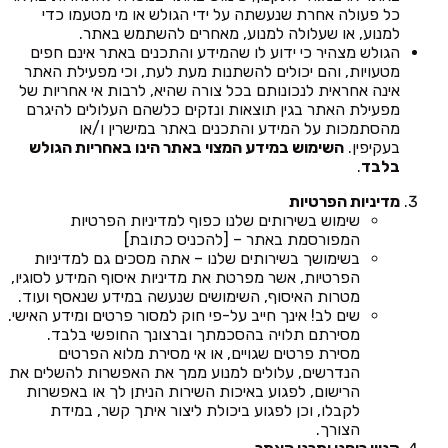
כל פעולה אחרת שנעשתה על ידי הגולש או מי מטעמו כדי
למנוע, או שעלולה למנוע, מאחרים להשתמש באתר.
הגולש מצהיר כי ידוע לו שהמידע והתכנים באתר אינם חפים
מטעויות, והם יכולים להשתנות מעת לעת, וכי מפעילת האתר
אינה אחראית לנכונותם בכל צורה שהיא, לרבות אי אחריות של
מפעילת האתר בגין תוצאות ונזקים כלשהם העלולים להיגרם
מהסתמכות על המידע והתכנים באתר במישרין ו/או
בעקיפין.
השימוש במידע המצוי באתר הינו באחריות הגולש
בלבד
.
מדיניות הפרטיות
שימוש בשירותים שלנו כפוף למדיניות הפרטיות
המפורסמת באתר – [להכניס כתובת]
בשימושך בשירותים שלנו – אתה מסכים גם למדיניות
הפרטיות, אשר מפרטת את מדיניות איסוף המידע לסוגיו,
מטרות האיסוף, השימושים שנעשה במידע שנאסף ועוד.
שים לב! אינך חייב על-פי חוק למסור פרטים ומידע האישי.
מסירתם תלויה בהסכמתך וברצונך החופשי בלבד.
מסירת פרטים שגויים, או אי מסירת מלוא הפרטים
הנדרשים, עלולים למנוע ממך את האפשרות להשלים את
הרישום, לפגוע באיכות השירות הניתן לך או באפשרות
לקבלו, וכן לפגוע ביכולת ליצור איתך קשר, במידת
הצורך.