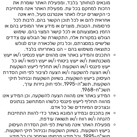
מובאים לנוחותך בלבד, ומפעילת האתר שומרת את
הזכות למחקם בכל עת. מפעילת האתר אינה מתחייבת
כי הקישורים יובילו לאתר אינטרנט פעיל, היא אינה
אחראית להם או לכל תוכן הקשור בהם, לרבות לכל
פרסומות, הטבות, מוצרים או מידע אחר המופיע בהם או
הזמין באמצעותם או לכל קישור המצוי בהם. שימוש
הגולש במקורות אלה, התקשורת של הגולש עם צדדים
שלישיים במסגרתם, וכל נזק שלכאורה יגרם לגולש
כתוצאה משימוש בהם – הנו באחריותו בלבד.
התכנים והמידע באתר אינו מהווים ייעוץ פנסיוני ו/או ייעוץ
משכנתאות ו/או ייעוץ ביטוחי ו/או ייעוץ רפואי ו/או כל
ייעוץ פיננסי ו/או השקעות ו/או תחליף לייעוץ השקעות
ו/או הצעה להשקעה ו/או הצעה לציבור לפי חוק הסדרת
העיסוק בייעוץ השקעות, בשיווק השקעות ובניהול תיקי
השקעות, תשנ"ה-1995, ולפי חוק ניירות ערך,
תשכ"ח-1968.
המידע באתר אינו מהווה הצעה להשקעה, וכן המידע אינו
מהווה תחליף לייעוץ פיננסי כלשהו המתחשב בנתונים
ובצרכים המיוחדים של כל אדם.
אין בתכנים ובמידע המובא באתר כדי להוות התחייבות
להנחה ו/או רווח ו/או תשואה עודפת.
מפעילת האתר אינה מורשית לפי חוק הסדרת העיסוק
בייעוץ השקעות, בשיווק השקעות ובניהול תיקי השקעות,
תשנ"ה-1995, וכל מידע פרסומי שנמסר וכן כל מידע