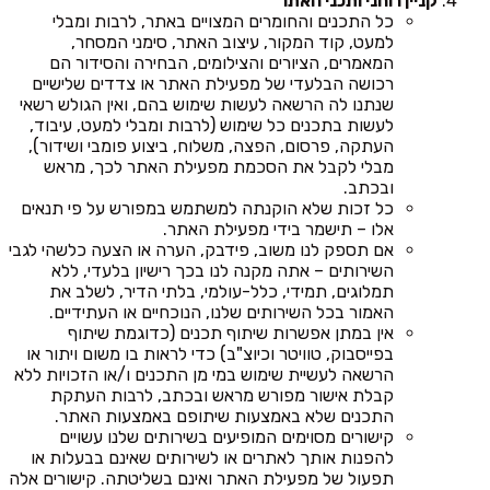
קניין רוחני ותכני האתר
כל התכנים והחומרים המצויים באתר, לרבות ומבלי
למעט, קוד המקור, עיצוב האתר, סימני המסחר,
המאמרים, הציורים והצילומים, הבחירה והסידור הם
רכושה הבלעדי של מפעילת האתר או צדדים שלישיים
שנתנו לה הרשאה לעשות שימוש בהם, ואין הגולש רשאי
לעשות בתכנים כל שימוש (לרבות ומבלי למעט, עיבוד,
העתקה, פרסום, הפצה, משלוח, ביצוע פומבי ושידור),
מבלי לקבל את הסכמת מפעילת האתר לכך, מראש
ובכתב.
כל זכות שלא הוקנתה למשתמש במפורש על פי תנאים
אלו – תישמר בידי מפעילת האתר.
אם תספק לנו משוב, פידבק, הערה או הצעה כלשהי לגבי
השירותים – אתה מקנה לנו בכך רישיון בלעדי, ללא
תמלוגים, תמידי, כלל-עולמי, בלתי הדיר, לשלב את
האמור בכל השירותים שלנו, הנוכחיים או העתידיים.
אין במתן אפשרות שיתוף תכנים (כדוגמת שיתוף
בפייסבוק, טוויטר וכיוצ"ב) כדי לראות בו משום ויתור או
הרשאה לעשיית שימוש במי מן התכנים ו/או הזכויות ללא
קבלת אישור מפורש מראש ובכתב, לרבות העתקת
התכנים שלא באמצעות שיתופם באמצעות האתר.
קישורים מסוימים המופיעים בשירותים שלנו עשויים
להפנות אותך לאתרים או לשירותים שאינם בבעלות או
תפעול של מפעילת האתר ואינם בשליטתה. קישורים אלה