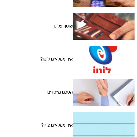
שוטף פלוס
איך ממלאים לוטו?
הסכם מייסדים
איך ממלאים צ'ק?