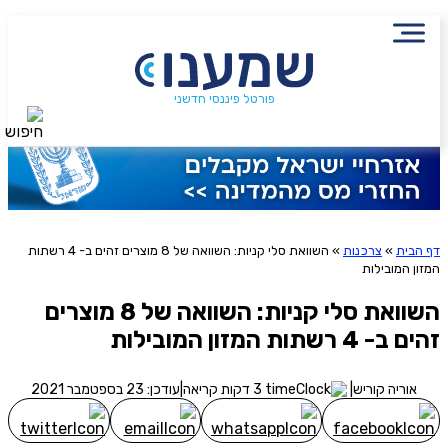
שם מלא
נייד
הירשמו לניוזלטר שמענו ותיהנו
פורטל פיננסי חדשני
חיפוש
סטטוס עבודה
מתוכן פיננסי מעשיר
שכר ב-6 השנים האחרונות
שליחה
דף הבית
»
צרכנות
»
השוואת סלי קניות: השוואה של 8 מוצרים זהים ב- 4 רשתות
שילמת מס הכנסה ב-6 השנים האחרונות?
אני מסכימ/ה לקבלת תוכן, דברי פרסומת או עדכונים
המזון המובילות
מהחברה או מצדדים שלישיים הדוא"ל, מסרונים או טלפון
השוואת סלי קניות: השוואה של 8 מוצרים
משכת כספים מקרן פנסיה, גמל או השתלמות?
זהים ב- 4 רשתות המזון המובילות
אוריה קוריש
|
3 דקות קריאה
|
עודכן: 23 בספטמבר 2021
אני מאשר שקראתי את תנאי השימוש והפרטיות ואני מסכים להם, וכי
פרטיי ישמש לקבלת פניות, הצעות שיווקיות מאיתנו או מצדדים שלישיים, לרבות
בנוגע לתוכניות ביטוח או מוצרים פנסיוניים