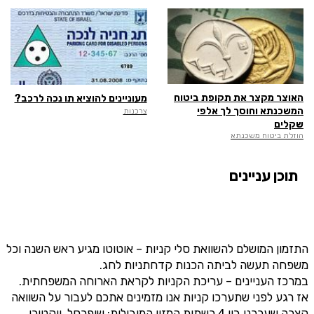
מסכימ/ה לקבלת תוכן, דברי פרסומת או עדכונים מהחברה באמצעות
דוא"ל, SMS או טלפון
שלח לבדיקת זכאות
האוצר מקצר את תקופת ביטוח
מעוניינים להוציא תו נכה לרכב?
המשכנתא וחוסך לך אלפי
צרכנות
שקלים
הוזלת ביטוח משכנתא
תוכן עניינים
התזמון המושלם להשוואת סלי קניות – אוטוטו מגיע ראש השנה וכל
משפחה תעשה לביתה הכנות קדחתניות לחג.
במרכז העניינים – עריכת הקניות לקראת הארוחה המשפחתית.
אז רגע לפני שתערכו קניות אנו מזמינים אתכם לעבור על השוואה
קצרה שערכנו בין 4 רשתות המזון המובילות: שופרסל, ויקטורי,