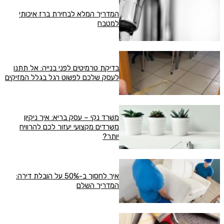
המדריך המלא לבחירת ברז איכותי
למטבח
בדיקת טרמיטים לפני בנייה: אל תתנו
לעסק שלכם לפשוט רגל בגלל המזיקים
משרד נקי – עסק בריא: איך ניקיון
משרדים מקצועי יעזור לכם להרוויח
יותר?
איך לחסוך ב-50% על הובלת דירה:
המדריך השלם