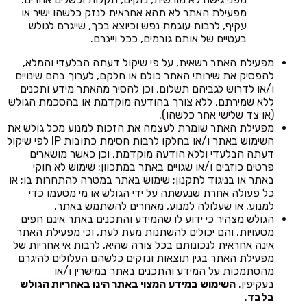
מפעילת האתר לא תהא אחראית לנזק כלשהו ישיר או
עקיף, לרבות עוגמת נפש וכיוצא בכך, שייגרם לגולש
בעטיים של אותם גורמים, ככל וייגרם.
מפעילת האתר רשאית, על פי שיקול דעתה הבלעדי והמלא,
להפסיק את שירותי האתר כולם או חלקם, לערוך בהם שינויים
ו/או לדרוש לגביהם תשלום, וכן להסיר מהאתר מידע ותכנים
ללא שמירתם, ללא צורך בהודעה מוקדמת או בהסכמת הגולש
(או צד שלישי אחר כלשהו).
מפעילת האתר שומרת לעצמה את הזכות למנוע מכל גולש את
השימוש באתר ו/או בחלקו לרבות חסימת כתובות IP לפי שיקול
דעתה הבלעדי וללא הודעה מוקדמת, וכן כאשר מושארים
פרטים כוזבים ו/או שגויים באתר במתכוון; שימוש לא חוקי
באתר או בניגוד לתקנון; שימוש באתר במטרה להתחרות בו; או
כל פעולה אחרת שנעשתה על ידי הגולש או מי מטעמו כדי
למנוע, או שעלולה למנוע, מאחרים להשתמש באתר.
הגולש מצהיר כי ידוע לו שהמידע והתכנים באתר אינם חפים
מטעויות, והם יכולים להשתנות מעת לעת, וכי מפעילת האתר
אינה אחראית לנכונותם בכל צורה שהיא, לרבות אי אחריות של
מפעילת האתר בגין תוצאות ונזקים כלשהם העלולים להיגרם
מהסתמכות על המידע והתכנים באתר במישרין ו/או
בעקיפין.
השימוש במידע המצוי באתר הינו באחריות הגולש
בלבד
.