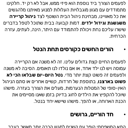
לפעמים הצורך ביד נוספת הוא פיזי ממש, אבל לא רק יד. חלקינו
מתמודדים עם מגוון מוגבלויות העלולות למנוע מאיתנו מלהגשים
את כל מאוויינו, מבחינת ניהול הבית השוטף לצד
ניהול קריירה
משגשגת וגידול ילדים
. דמות קבועה בבית שתוכל לטפל בדברים
שישרו עליכם נחת ויכולת להתמודד עם היתר, הינה, לעתים, עזרה
הכרחית.
·
הורים החשים כקורסים תחת הנטל
לפעמים החיים קצת גדולים עלינו. זה לא משנה אם הקריירה
עמוסה ויש לנו ילד אחד, או אם נולדו לנו תאומים. הסיבה לא משנה
ולפעמים זה פשוט קצת יותר מדי.
נטל היום-יום שבלאו הכי לא
פשוט בארצנו
, בתוספת של חרדות, קשיים אחרים או סתם הניהול
האין-סופי של המטלות הנערמות, מעלים את הצורך בעזרה. מישהו
שיוכל להקפיץ את הילדים לחוג בדיוק בזמן שאנו מסיימים את
הכנת הארוחה, או להפך. מישהו שיישא יחד בנטל.
·
חד הוריים, גרושים
התא המשפחתי הופך עם השנים למגוון הרבה יותר מאשר בעבר.