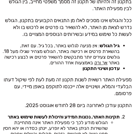
בתקנון זה ולהיותו של תקנון זה מסמך משפטי מחייב, בין הגולש
לבין מפעילת האתר.
ככל והגולש אינו מסכים לאלו מן התנאים הקבועים בתקנון, הגולש
נדרש לצאת מן האתר, לא להשאיר בו פרטים או לרכוש בו ולא
לעשות כל שימוש במידע ובשירותים הנוספים המצויים בו.
גיל הגולש
: אין מניעה לגלוש באתר, בכל גיל. עם זאת,
בהשארת פרטים או רכישה באתר, הגולש מצהיר שגילו מעל 18.
גולשים צעירים יותר מתבקשים להשאיר פרטים או לבצע רכישה
באתר
אך ורק
באמצעות אחד ההורים.
עדכון ושינוי התקנון
מפעילת האתר רשאית לשנות תקנון זה מעת לעת לפי שיקול דעתו
הבלעדי והמלא, ושינויים אלה ייכנסו לתוקפם באופן מיידי, עם
פרסומם.
התקנון עודכן לאחרונה ביום 28 לחודש אוגוסט 2025.
תקינות האתר, נכונות המידע והיכולת לעשות שימוש באתר
הגולש מודע לכך כי מפעילת האתר אינה מתחייבת
שהשירות הניתן באתר לא יופרע, יינתן כסדרו או יהא חסין
מפני גישה לא מורשית, נזקים, תקלות וכשלים אחרים.