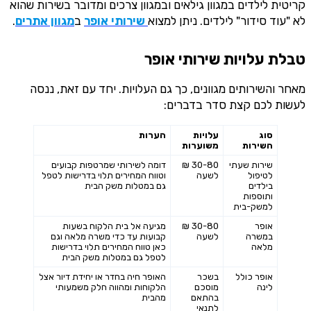
קריטית לילדים במגוון גילאים ובמגוון צרכים ומדובר בשירות שהוא
לא "עוד סידור" לילדים. ניתן למצוא
שירותי אופר
ב
מגוון אתרים
.
טבלת עלויות שירותי אופר
מאחר והשירותים מגוונים, כך גם העלויות. יחד עם זאת, ננסה
לעשות לכם קצת סדר בדברים:
סוג
עלויות
הערות
השירות
משוערות
שירות שעתי
30-80 ₪
דומה לשירותי שמרטפות קבועים
לטיפול
לשעה
וטווח המחירים תלוי בדרישות לטפל
בילדים
גם במטלות משק הבית
ותוספות
למשק-בית
אופר
30-80 ₪
מגיעה אל בית הלקוח בשעות
במשרה
לשעה
קבועות עד כדי משרה מלאה וגם
מלאה
כאן טווח המחירים תלוי בדרישות
לטפל גם במטלות משק הבית
אופר כולל
בשכר
האופר חיה בחדר או יחידת דיור אצל
לינה
מוסכם
הלקוחות ומהווה חלק משמעותי
בהתאם
מהבית
לתנאי