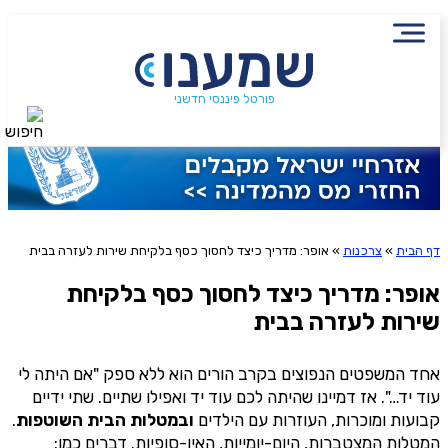
שם מלא
נייד
הירשמו לניוזלטר שמענו ותיהנו
פורטל פיננסי חדשני
חיפוש
סטטוס עבודה
מתוכן פיננסי מעשיר
שכר ב-6 השנים האחרונות
שליחה
דף הבית
»
צרכנות
»
אופר: מדריך כיצד לחסוך כסף בלקיחת שירות לעזרה בבית
שילמת מס הכנסה ב-6 השנים האחרונות?
אני מסכימ/ה לקבלת תוכן, דברי פרסומת או עדכונים
מהחברה או מצדדים שלישיים הדוא"ל, מסרונים או טלפון
אופר: מדריך כיצד לחסוך כסף בלקיחת
שירות לעזרה בבית
משכת כספים מקרן פנסיה, גמל או השתלמות?
אחד המשפטים הנפוצים בקרב הורים הוא ללא ספק "אם היתה לי
עוד יד…". אז דמיינו שהיתה לכם עוד יד ואפילו שתיים. שתי ידיים
אני מאשר שקראתי את תנאי השימוש והפרטיות ואני מסכים להם, וכי
קבועות ומוכרות, העוזרות עם הילדים
ובמטלות הבית השוטפות
.
פרטיי ישמש לקבלת פניות, הצעות שיווקיות מאיתנו או מצדדים שלישיים, לרבות
המטלות המצטברות, היום-יומייות, האין-סופיות. דברים כמו:
בנוגע לתוכניות ביטוח או מוצרים פנסיוניים