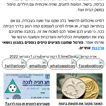
כביסה, בישול, הסעות לחוגים, שהיה איכותית עם הילדים, טיפול
מסכימ/ה לקבלת תוכן, דברי פרסומת או עדכונים מהחברה באמצעות
במשק הבית ועוד.
דוא"ל, SMS או טלפון
שלח לבדיקת זכאות
דמיינו שיכולתם להישאר בלב שקט עוד שעה בעבודה, גם אם
בהתראה קצרה, או אפילו לפרגן לעצמכם קפה רגוע בדרך הביתה.
ככה. כי מגיע לכם ואסור לכם לשכוח את זה. בכתבה שלפניכם
נציג את המשמעויות הכלכליות והצרכניות והמענה הרגשי של
שירותי אופר.
פורטל שמענו מציעים טיפים נוספים במגוון נושאי
צרכנות
אחרים.
אוריה קוריש
|
3 דקות קריאה
|
עודכן: 1 בפברואר 2022
האוצר מקצר את תקופת ביטוח
מעוניינים להוציא תו נכה לרכב?