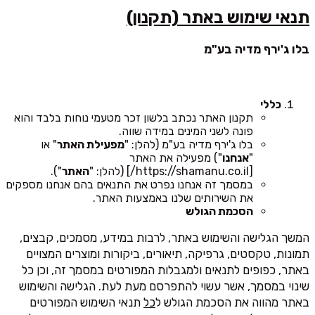
תנאי שימוש באתר (תקנון)
בלו ג'ירף מדיה בע"מ
כללי
תקנון האתר נכתב בלשון זכר מטעמי נוחות בלבד והוא
פונה לשני המינים במידה שווה.
בלו ג'ירף מדיה בע"מ (להלן: "
מפעילת האתר
" או
"
אנחנו
") מפעילה את האתר
[https://shamanu.co.il/] (להלן: "
האתר
").
במסמך זה אנחנו נפרט את התנאים בהם אנחנו מספקים
את השירותים שלנו באמצעות האתר.
הסכמת הגולש
המשך הגלישה והשימוש באתר, לרבות במידע, מסמכים, קבצים,
תמונות, טקסטים, גרפיקה, תיאורים, ביקורות ומוצרים המצויים
באתר, כפופים לתנאים ולמגבלות המפורטים במסמך זה, וכן כל
שינוי במסמך, אשר עשוי להתפרסם מעת לעת. הגלישה והשימוש
באתר מהווה את הסכמת הגולש ל
כל
תנאי השימוש המפורטים