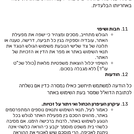
באחריותו הבלעדית.
חבות ושיפוי
הגולש מתחייב, מסכים ומצהיר כי ישפה את מפעילת
האתר, עובדיה וספקיה בגין כל תביעה, דרישה, טענה או
תלונה של צד שלישי הנובעת משימוש הגולש הנוגד את
תנאי השימוש באתר או מפר את הדין או הזכויות של
האתר.
השיפוי יכלול הוצאות משפטיות מלאות (כולל שכ"ט
עו"ד) ללא מגבלה בסכום.
הודעות
כל הודעה למשתמש תיחשב כאילו נמסרה כדין אם נשלחה
לכתובת הדוא"ל שמסר בעת השימוש באתר
עיקרון העיפרון הכחול ואי ויתור על זכויות.
כאמור לעיל, תנאי השימוש ותנאים נוספים המתפרסמים
באתר, מהווים הסכם בין מפעילת האתר לגולש בכל
הנוגע לשימוש באתר, לרבות ברכישה הימנו. אם מסיבה
כלשהי בית משפט מוסמך יקבע כי הוראה כלשהי אינה
ניתנת לאכיפה, הרי מוסכם שיש לאכוף את ההוראה