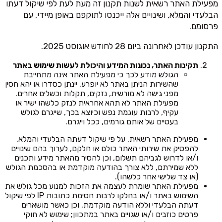
מפעילת האתר רשאית לשנות תקנון זה מעת לעת לפי שיקול דעתו
הבלעדי והמלא, ושינויים אלה ייכנסו לתוקפם באופן מיידי, עם
פרסומם.
התקנון עודכן לאחרונה ביום 28 לחודש אוגוסט 2025.
תקינות האתר, נכונות המידע והיכולת לעשות שימוש באתר
הגולש מודע לכך כי מפעילת האתר אינה מתחייבת
שהשירות הניתן באתר לא יופרע, יינתן כסדרו או יהא חסין
מפני גישה לא מורשית, נזקים, תקלות וכשלים אחרים.
מפעילת האתר לא תהא אחראית לנזק כלשהו ישיר או
עקיף, לרבות עוגמת נפש וכיוצא בכך, שייגרם לגולש
בעטיים של אותם גורמים, ככל וייגרם.
מפעילת האתר רשאית, על פי שיקול דעתה הבלעדי והמלא,
להפסיק את שירותי האתר כולם או חלקם, לערוך בהם שינויים
ו/או לדרוש לגביהם תשלום, וכן להסיר מהאתר מידע ותכנים
ללא שמירתם, ללא צורך בהודעה מוקדמת או בהסכמת הגולש
(או צד שלישי אחר כלשהו).
מפעילת האתר שומרת לעצמה את הזכות למנוע מכל גולש את
השימוש באתר ו/או בחלקו לרבות חסימת כתובות IP לפי שיקול
דעתה הבלעדי וללא הודעה מוקדמת, וכן כאשר מושארים
פרטים כוזבים ו/או שגויים באתר במתכוון; שימוש לא חוקי