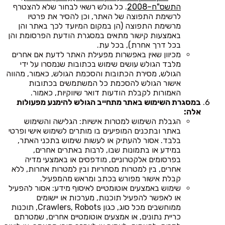
התשס"ח–2008
. כל גולש רשאי לבחור שלא להצטרף
לרשימת התפוצה של האתר, וכן להסיר את פרטיו
מרשימת התפוצה (הן במקום המיועד לכך באתר והן
באמצעות קישור מתאים במסגרת הודעת הפרסומת והן
בכל דרך אחרת), בכל עת.
מכיוון שאין באפשרות מפעילת האתר לדעת אם אחרים
מלבד הגולש עושים שימוש בכתובות שנמסרו על ידי
הגולש, מסירת הכתובות והסכמת הגולש, כאמור, מהווה
אישור הגולש להסכמת כל המשתמשים בכתובות
האמורות לקבלת הודעות דואר שיווקיות, כאמור.
במסגרת השימוש באתר מתחייב הגולש להימנע מפעולות
אלה:
הגבלת השימוש למטרות אישיות: הגלישה והשימוש
באתר ובתכנים המופיעים בו מותרים לשימוש אישי ופרטי
בלבד. אסור להעתיק או לעשות שימוש בתכני האתר,
במידע או בתמונות שבו, לרבות באתרים אחרים,
בפרסומים אלקטרוניים, מודפסים או באמצעי מדיה
אחרים, בין למטרות מסחריות ובין למטרות אחרות, ללא
קבלת אישור מפורש בכתב ומראש מהמפעיל.
שימוש באמצעים אוטומטיים לאיסוף מידע: אסור להפעיל
או לאפשר להפעיל תוכנות, מערכות או יישומים
ממוחשבים מכל סוג, כגון Crawlers, Robots, תוכנות
כריית נתונים, או אמצעים אוטומטיים אחרים, שמטרתם