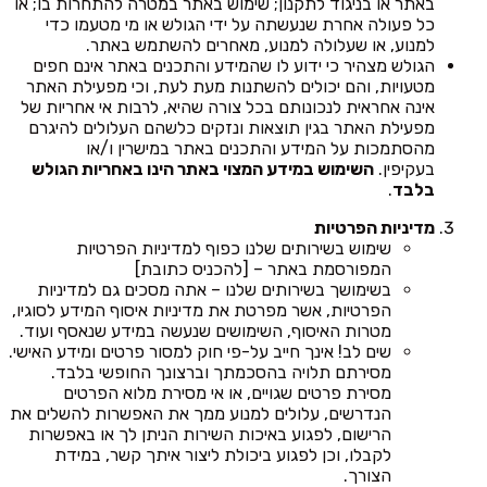
באתר או בניגוד לתקנון; שימוש באתר במטרה להתחרות בו; או
כל פעולה אחרת שנעשתה על ידי הגולש או מי מטעמו כדי
למנוע, או שעלולה למנוע, מאחרים להשתמש באתר.
הגולש מצהיר כי ידוע לו שהמידע והתכנים באתר אינם חפים
מטעויות, והם יכולים להשתנות מעת לעת, וכי מפעילת האתר
אינה אחראית לנכונותם בכל צורה שהיא, לרבות אי אחריות של
מפעילת האתר בגין תוצאות ונזקים כלשהם העלולים להיגרם
מהסתמכות על המידע והתכנים באתר במישרין ו/או
בעקיפין.
השימוש במידע המצוי באתר הינו באחריות הגולש
בלבד
.
מדיניות הפרטיות
שימוש בשירותים שלנו כפוף למדיניות הפרטיות
המפורסמת באתר – [להכניס כתובת]
בשימושך בשירותים שלנו – אתה מסכים גם למדיניות
הפרטיות, אשר מפרטת את מדיניות איסוף המידע לסוגיו,
מטרות האיסוף, השימושים שנעשה במידע שנאסף ועוד.
שים לב! אינך חייב על-פי חוק למסור פרטים ומידע האישי.
מסירתם תלויה בהסכמתך וברצונך החופשי בלבד.
מסירת פרטים שגויים, או אי מסירת מלוא הפרטים
הנדרשים, עלולים למנוע ממך את האפשרות להשלים את
הרישום, לפגוע באיכות השירות הניתן לך או באפשרות
לקבלו, וכן לפגוע ביכולת ליצור איתך קשר, במידת
הצורך.