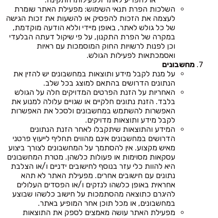
השלכות הפרת תנאי השימוש: מפעילת האתר שומרת
לעצמה את הזכות להפסיק או להשעות את זכות הגישה
של כל גולש לאתר, באופן מיידי וללא הודעה מוקדמת,
במקרה של הפרת התקנון, על פי שיקול דעתה הבלעדי
וכן לפנות לרשויות החוק המוסמכות עם ראיות
ואסמכתאות לפעילות הגולש.
מחשבונים
על מנת לקבל מידע ותוצאות במחשבונים יש להזין את
הנתונים הדרושים בהתאם למוצג בכל שלב.
האחריות על הזנת הפרטים המדויקים חלה על הגולש
בלבד. הזנת נתונים חלקיים או שגויים עלולה למנוע את
האפשרות להשתמש במחשבונים ולסכל את האפשרות
לקבל מידע ותוצאות מדויקים.
המידע והתוצאות שיתקבלו לאחר הזנת הנתונים
הדרושים במחשבונים אינם מהווים תחליף לייעוץ פרטני
מאיש מקצוע. אין להסתמך על המחשבונים לצורך ביצוע
עסקאות מסוימות או פעולות כלשהן. מטרת המחשבונים
היא להוות כלי עזר בנוסף לחישובים ידניים ו/או הצלבת
נתונים עם חישובים אחרים. מפעילת האתר לא תהא
אחראית באופן כלשהו לנזקים ו/או הפסדים העלולים
להיגרם כתוצאה מהסתמכות על חישוב כלשהו שבוצע
במחשבונים, או מכל תוכן אחר המופיע באתר.
מפעילת האתר עושה מאמצים לספק את התוצאות