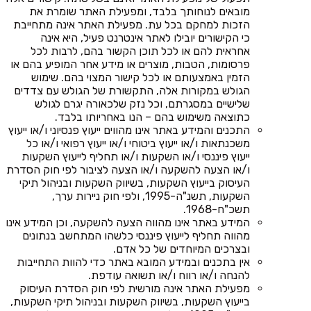
מובאים לנוחותך בלבד, ומפעילת האתר שומרת את
הזכות למחקם בכל עת. מפעילת האתר אינה מתחייבת
כי הקישורים יובילו לאתר אינטרנט פעיל, היא אינה
אחראית להם או לכל תוכן הקשור בהם, לרבות לכל
פרסומות, הטבות, מוצרים או מידע אחר המופיע בהם או
הזמין באמצעותם או לכל קישור המצוי בהם. שימוש
הגולש במקורות אלה, התקשורת של הגולש עם צדדים
שלישיים במסגרתם, וכל נזק שלכאורה יגרם לגולש
כתוצאה משימוש בהם – הנו באחריותו בלבד.
התכנים והמידע באתר אינו מהווים ייעוץ פנסיוני ו/או ייעוץ
משכנתאות ו/או ייעוץ ביטוחי ו/או ייעוץ רפואי ו/או כל
ייעוץ פיננסי ו/או השקעות ו/או תחליף לייעוץ השקעות
ו/או הצעה להשקעה ו/או הצעה לציבור לפי חוק הסדרת
העיסוק בייעוץ השקעות, בשיווק השקעות ובניהול תיקי
השקעות, תשנ"ה-1995, ולפי חוק ניירות ערך,
תשכ"ח-1968.
המידע באתר אינו מהווה הצעה להשקעה, וכן המידע אינו
מהווה תחליף לייעוץ פיננסי כלשהו המתחשב בנתונים
ובצרכים המיוחדים של כל אדם.
אין בתכנים ובמידע המובא באתר כדי להוות התחייבות
להנחה ו/או רווח ו/או תשואה עודפת.
מפעילת האתר אינה מורשית לפי חוק הסדרת העיסוק
בייעוץ השקעות, בשיווק השקעות ובניהול תיקי השקעות,