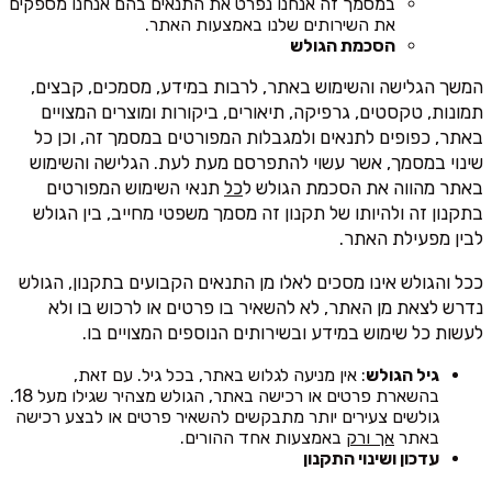
במסמך זה אנחנו נפרט את התנאים בהם אנחנו מספקים
את השירותים שלנו באמצעות האתר.
הסכמת הגולש
המשך הגלישה והשימוש באתר, לרבות במידע, מסמכים, קבצים,
תמונות, טקסטים, גרפיקה, תיאורים, ביקורות ומוצרים המצויים
באתר, כפופים לתנאים ולמגבלות המפורטים במסמך זה, וכן כל
שינוי במסמך, אשר עשוי להתפרסם מעת לעת. הגלישה והשימוש
באתר מהווה את הסכמת הגולש ל
כל
תנאי השימוש המפורטים
בתקנון זה ולהיותו של תקנון זה מסמך משפטי מחייב, בין הגולש
לבין מפעילת האתר.
ככל והגולש אינו מסכים לאלו מן התנאים הקבועים בתקנון, הגולש
נדרש לצאת מן האתר, לא להשאיר בו פרטים או לרכוש בו ולא
לעשות כל שימוש במידע ובשירותים הנוספים המצויים בו.
גיל הגולש
: אין מניעה לגלוש באתר, בכל גיל. עם זאת,
בהשארת פרטים או רכישה באתר, הגולש מצהיר שגילו מעל 18.
גולשים צעירים יותר מתבקשים להשאיר פרטים או לבצע רכישה
באתר
אך ורק
באמצעות אחד ההורים.
עדכון ושינוי התקנון