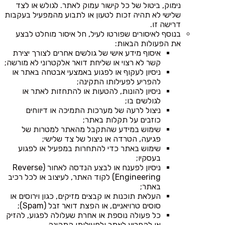
נימוק, ביטול של כל קישור עמוק לאתר. לגולש או לצד
שלישי לא תהיה זכות לטעון או לתבוע מהמפעיל בעקבות
דרישה זו.
בנוסף לאיסורים שפורטו לעיל, חל איסור מוחלט לבצע
את הפעולות הבאות:
איסוף מידע אישי של גולשים אחרים לצורך יצירת
קשר לא רצוי או שליחת דואר אלקטרוני לא מורשה;
ניסיון לעקוף או לפגוע באמצעי אבטחה באתר או
להפריע לפעילותו התקינה;
ניסיון להונות, להטעות או להתחזות לאתר או
לגולשים בו;
ניצול לרעה של מערכות התמיכה או דיווחים
כוזבים על תקלות באתר;
שימוש במידע שהתקבל מהאתר למטרות של
פגיעה, הטרדה או ניצול של צד שלישי;
שימוש באתר כדי להתחרות במפעיל או לפגוע
בעסקיו;
ניסיון לפענח או לבצע הנדסה לאחור (Reverse
Engineering) לקוד האתר, לעיצוב או לכל רכיב
באתר;
העלאת תוכנות או קבצים מזיקים, כגון וירוסים או
סוסים טרויאניים, או הפצת דואר זבל (Spam);
כל פעולה נוספת או אחרת שעלולה לפגוע, להזיק
או להפריע לאתר ולפעילותו התקינה.