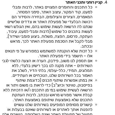
קניין רוחני ותכני האתר
כל התכנים והחומרים המצויים באתר, לרבות ומבלי
למעט, קוד המקור, עיצוב האתר, סימני המסחר,
המאמרים, הציורים והצילומים, הבחירה והסידור הם
רכושה הבלעדי של מפעילת האתר או צדדים שלישיים
שנתנו לה הרשאה לעשות שימוש בהם, ואין הגולש רשאי
לעשות בתכנים כל שימוש (לרבות ומבלי למעט, עיבוד,
העתקה, פרסום, הפצה, משלוח, ביצוע פומבי ושידור),
מבלי לקבל את הסכמת מפעילת האתר לכך, מראש
ובכתב.
כל זכות שלא הוקנתה למשתמש במפורש על פי תנאים
אלו – תישמר בידי מפעילת האתר.
אם תספק לנו משוב, פידבק, הערה או הצעה כלשהי לגבי
השירותים – אתה מקנה לנו בכך רישיון בלעדי, ללא
תמלוגים, תמידי, כלל-עולמי, בלתי הדיר, לשלב את
האמור בכל השירותים שלנו, הנוכחיים או העתידיים.
אין במתן אפשרות שיתוף תכנים (כדוגמת שיתוף
בפייסבוק, טוויטר וכיוצ"ב) כדי לראות בו משום ויתור או
הרשאה לעשיית שימוש במי מן התכנים ו/או הזכויות ללא
קבלת אישור מפורש מראש ובכתב, לרבות העתקת
התכנים שלא באמצעות שיתופם באמצעות האתר.
קישורים מסוימים המופיעים בשירותים שלנו עשויים
להפנות אותך לאתרים או לשירותים שאינם בבעלות או
תפעול של מפעילת האתר ואינם בשליטתה. קישורים אלה