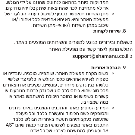
המדויקות ביותר בהתאם לנתונים שהוזנו על ידי הגולש,
אך לא מתחייבת לכך שהתוצאות שיתקבלו יהיו מדויקים.
מתן השירות יתאפשר בכפוף לשיקול דעתה הבלעדי של
מפעילת האתר והיא לא יהא אחראית לכל איחור ו/או
עיכוב במתן השירות ו/או אי-מתן השירות.
שירות לקוחות
בשאלות ובירורים בנוגע למוצרים והשירותים המוצעים באתר,
הגולש מוזמן ליצור קשר עם מפעילת האתר
ב
support@shamanu.co.il
הגבלת אחריות
בשום מקרה מפעילת האתר, שותפיה, סוכניה, עובדיה או
ספקיה לא יהיו אחראים כלפי הגולש או כלפי צד שלישי
כלשהו בגין נזקים מיוחדים, עונשיים, עקיפים או תוצאתיים
מכל סוג שהוא ביחס לכל סוג של נזק לרבות הנובעים או
קשורים בשימוש או בחוסר היכולת להשתמש באתר או
במה שמצוי בו.
המידע המופיע באתר והתכנים המוצגים באתר ניתנים
ומסופקים לשם הלימוד והעשרה בלבד וכל פעולה
שתעשה בעקבותיהם תעשה באחריות הגולש בלבד.
התכנים באתר מוצעים לשימוש הציבור כמות שהם "AS
IS" ולא ניתן להתאימם לצרכיו של כל אדם