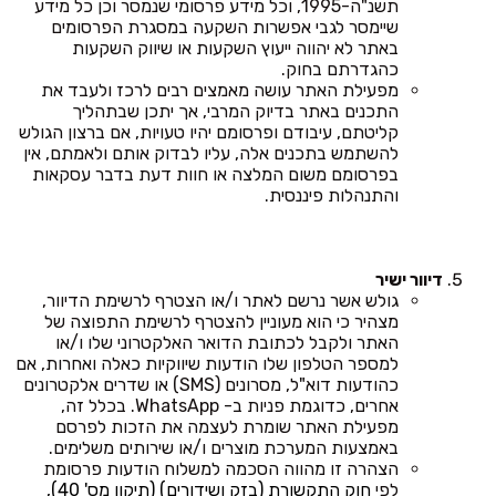
תשנ"ה-1995, וכל מידע פרסומי שנמסר וכן כל מידע
שיימסר לגבי אפשרות השקעה במסגרת הפרסומים
באתר לא יהווה ייעוץ השקעות או שיווק השקעות
כהגדרתם בחוק.
מפעילת האתר עושה מאמצים רבים לרכז ולעבד את
התכנים באתר בדיוק המרבי, אך יתכן שבתהליך
קליטתם, עיבודם ופרסומם יהיו טעויות, אם ברצון הגולש
להשתמש בתכנים אלה, עליו לבדוק אותם ולאמתם, אין
בפרסומם משום המלצה או חוות דעת בדבר עסקאות
והתנהלות פיננסית.
דיוור ישיר
גולש אשר נרשם לאתר ו/או הצטרף לרשימת הדיוור,
מצהיר כי הוא מעוניין להצטרף לרשימת התפוצה של
האתר ולקבל לכתובת הדואר האלקטרוני שלו ו/או
למספר הטלפון שלו הודעות שיווקיות כאלה ואחרות, אם
כהודעות דוא"ל, מסרונים (SMS) או שדרים אלקטרונים
אחרים, כדוגמת פניות ב- WhatsApp. בכלל זה,
מפעילת האתר שומרת לעצמה את הזכות לפרסם
באמצעות המערכת מוצרים ו/או שירותים משלימים.
הצהרה זו מהווה הסכמה למשלוח הודעות פרסומת
לפי
חוק התקשורת (בזק ושידורים) (תיקון מס' 40),