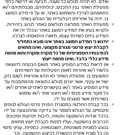
ואדם. לא תהיה לגולש כל טענה, תביעה או דרישה כלפי
מפעילת האתר בגין התכנים, יכולותיהם, מגבלותיהם ו/או
התאמתם לצרכיו והשימוש באתר, או על פי מידע המוצג
בו, יהיה על אחריותו הבלעדית של הגולש באתר.
מפעילת האתר ממליצה לגולשים באתר לנהוג בזהירות,
ולקרוא בעיון את המידע המוצג באתר ובכלל זה את
המידע ביחס לשירות עצמו, תיאורו והתאמתו לצרכיו.
יודגש כי המידע המוצג באתר אינו מובא כתחליף
לקבלת יעוץ פרטני מגורם מקצועי, ואינו מתאים
לנסיבותיו הספציפיות של כל מקרה ומקרה והוא מהווה
מידע כללי בלבד, ואינו מהווה ייעוץ
.
אין לראות במידע המופיע באתר משום הבטחה לתוצאה
כלשהי ו/או אחריות לאופן הפעילויות של השירותים
המוצעים בו. מפעילת האתר לא תהא אחראית לשום נזק,
ישיר או עקיף, אשר ייגרם לגולש כתוצאה מהסתמכות על
מידע המופיע באתר ו/או בקישורים לאתרים אחרים ו/או
כל מקור מידע פנימי ו/או חיצוני אחר ו/או שימוש
בשירותים אשר מוצגים על ידו.
בכל קבלת החלטה במסגרת הפנית פרטי הגולש לגופים
פיננסיים, על הגולש לסמוך על בדיקה שהתבצעה על ידו
בלבד אודות ההשקעה ותנאיה, לרבות יתרונות וסיכונים
הכרוכים בהשקעה, ועליו לפנות לקבלת ייעוץ מתאים
בנוגע לסוגיות משפטיות, חשבונאיות, כספיות, ענייני מיסוי
וכן כל סוגיה אחרת הקשורה לביצוע ההשקעה. וכך