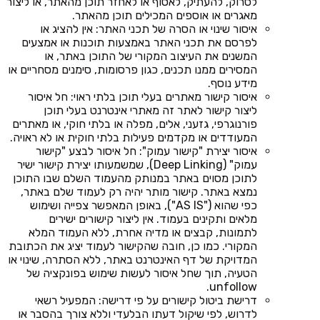
לסרוק, להעתיק, לאסוף או לאחזר תוכן מהאתר, או ליצור
מאגרים או אוספים המכילים תוכן מהאתר.
איסור שינוי או הסרה של תכני האתר: אין להציג או
לפרסם את תכני האתר באמצעות תוכנות או אמצעים
המשנים את העיצוב המקורי של התוכן באתר, או
המסירים ממנו תכנים, כגון פרסומות, סימנים מסחריים או
מידע נוסף.
איסור קישור מאתרים בעלי תוכן בלתי ראוי: חל איסור
ליצור קישור לאתר זה מאתרי אינטרנט בעלי תוכן
פורנוגרפי, גזעני, אלים, מפלה או בלתי חוקי, או מאתרים
המעודדים או מקדמים פעילות בלתי חוקית או לא ראויה.
איסור יצירת "קישור עמוק": חל איסור לבצע "קישור
עמוק" (Deep Linking), שמשמעותו יצירת קישור ישיר
לתוכן מסוים באתר במנותק מהעמוד השלם שבו התוכן
נמצא באתר. קישור מותר יהיה רק לעמוד שלם באתר,
כפי שהוא ("AS IS"), באופן המאפשר צפייה ושימוש
מלאים ותקינים בעמוד. אין ליצור קישורים ישירים
לתמונות, קבצים או מדיה אחרת, ללא העמוד המלא
המקורי. כמו כן, חובה שהקישור לעמוד יציג את הכתובת
המדויקת של דף האינטרנט באתר, ללא הסתרה, שינוי או
הטעיה, תוך שחל איסור לעשות שימוש בפונקציה של
unfollow.
דרישת ביטול קישורים על פי דרישה: המפעיל רשאי
לדרוש, לפי שיקול דעתו הבלעדי וללא צורך בהסבר או