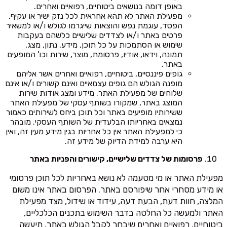
באופן דומה בנושאים ביטוחיים, רפואיים ואחרים.
מפעילת האתר לא תהא אחראית לכל נזק ישיר או עקיף,
הפסד, עוגמת נפש והוצאות שייגרמו לגולש ו/או למשאיר
פרטים באתר ו/או לצדדים שלישיים כלשהם בעקבות
שימוש או הסתמכות על כל תוכן, מידע, נתון, מצג,
תמונה, וידאו, אודיו, פרסומת, מוצר, שירות וכו' המופעים
באתר.
גופים פיננסיים, ביטוחיים, רפואיים ואחרים אשר אליהם
מופנה הגולש הם גופים עצמאיים ואינם קשורים ו/או אינם
שלוחים של מפעילת האתר. מידע ומצג אודות שירות
המוצג באתר, שמקורו בשותף עסקי של מפעילת האתר
ששירותיו מופיעים באתר וכל תוכן ביחס לשירותים כאמור
נמצאים באחריותו הבלעדית של השותף העסקי. מובהר
כי למפעילת האתר אין כל אחריות בגין מידע מעין זה, ואין
היא ערבה למידת הדיוק של מידע זה.
פרסומות של צדדים שלישיים, קישורים והפניות באתר
מפעילת האתר או מי מטעמה לא נושא באחריות לכל תוכן פרסומי
או מידע מסחרי אחר שיפורסם באתר. הפרסום באתר אינו משום
המלצה, חוות דעת, הבעת דעה, עידוד או שידול, מצד מפעילת
האתר ולמעשה כל החלטה בדבר השימוש בתכנים הכלכליים,
ביטוחיים, רפואיים ואחרים שיבחר לקבל הגולש באתר, תיעשה