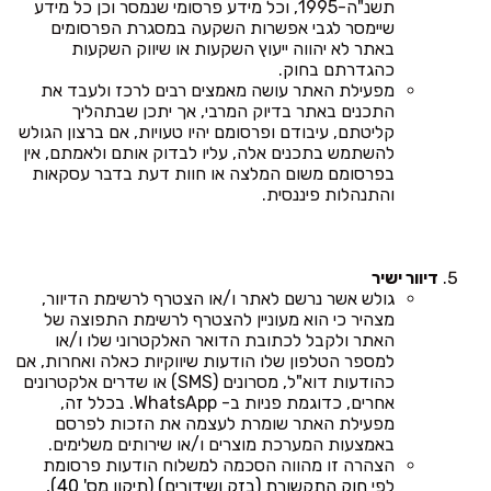
תשנ"ה-1995, וכל מידע פרסומי שנמסר וכן כל מידע
שיימסר לגבי אפשרות השקעה במסגרת הפרסומים
באתר לא יהווה ייעוץ השקעות או שיווק השקעות
כהגדרתם בחוק.
מפעילת האתר עושה מאמצים רבים לרכז ולעבד את
התכנים באתר בדיוק המרבי, אך יתכן שבתהליך
קליטתם, עיבודם ופרסומם יהיו טעויות, אם ברצון הגולש
להשתמש בתכנים אלה, עליו לבדוק אותם ולאמתם, אין
בפרסומם משום המלצה או חוות דעת בדבר עסקאות
והתנהלות פיננסית.
דיוור ישיר
גולש אשר נרשם לאתר ו/או הצטרף לרשימת הדיוור,
מצהיר כי הוא מעוניין להצטרף לרשימת התפוצה של
האתר ולקבל לכתובת הדואר האלקטרוני שלו ו/או
למספר הטלפון שלו הודעות שיווקיות כאלה ואחרות, אם
כהודעות דוא"ל, מסרונים (SMS) או שדרים אלקטרונים
אחרים, כדוגמת פניות ב- WhatsApp. בכלל זה,
מפעילת האתר שומרת לעצמה את הזכות לפרסם
באמצעות המערכת מוצרים ו/או שירותים משלימים.
הצהרה זו מהווה הסכמה למשלוח הודעות פרסומת
לפי
חוק התקשורת (בזק ושידורים) (תיקון מס' 40),