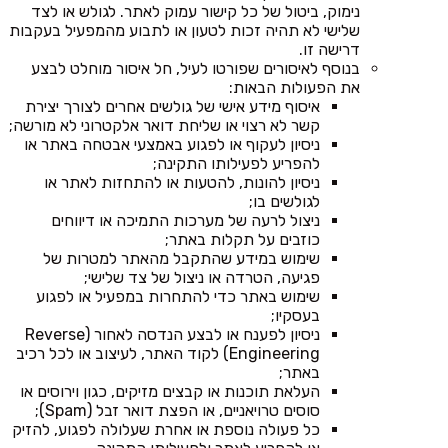
נימוק, ביטול של כל קישור עמוק לאתר. לגולש או לצד
שלישי לא תהיה זכות לטעון או לתבוע מהמפעיל בעקבות
דרישה זו.
בנוסף לאיסורים שפורטו לעיל, חל איסור מוחלט לבצע
את הפעולות הבאות:
איסוף מידע אישי של גולשים אחרים לצורך יצירת
קשר לא רצוי או שליחת דואר אלקטרוני לא מורשה;
ניסיון לעקוף או לפגוע באמצעי אבטחה באתר או
להפריע לפעילותו התקינה;
ניסיון להונות, להטעות או להתחזות לאתר או
לגולשים בו;
ניצול לרעה של מערכות התמיכה או דיווחים
כוזבים על תקלות באתר;
שימוש במידע שהתקבל מהאתר למטרות של
פגיעה, הטרדה או ניצול של צד שלישי;
שימוש באתר כדי להתחרות במפעיל או לפגוע
בעסקיו;
ניסיון לפענח או לבצע הנדסה לאחור (Reverse
Engineering) לקוד האתר, לעיצוב או לכל רכיב
באתר;
העלאת תוכנות או קבצים מזיקים, כגון וירוסים או
סוסים טרויאניים, או הפצת דואר זבל (Spam);
כל פעולה נוספת או אחרת שעלולה לפגוע, להזיק