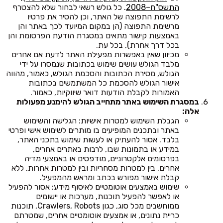
התשס"ח–2008
. כל גולש רשאי לבחור שלא להצטרף
לרשימת התפוצה של האתר, וכן להסיר את פרטיו
מרשימת התפוצה (הן במקום המיועד לכך באתר והן
באמצעות קישור מתאים במסגרת הודעת הפרסומת והן
בכל דרך אחרת), בכל עת.
מכיוון שאין באפשרות מפעילת האתר לדעת אם אחרים
מלבד הגולש עושים שימוש בכתובות שנמסרו על ידי
הגולש, מסירת הכתובות והסכמת הגולש, כאמור, מהווה
אישור הגולש להסכמת כל המשתמשים בכתובות
האמורות לקבלת הודעות דואר שיווקיות, כאמור.
במסגרת השימוש באתר מתחייב הגולש להימנע מפעולות
אלה:
הגבלת השימוש למטרות אישיות: הגלישה והשימוש
באתר ובתכנים המופיעים בו מותרים לשימוש אישי ופרטי
בלבד. אסור להעתיק או לעשות שימוש בתכני האתר,
במידע או בתמונות שבו, לרבות באתרים אחרים,
בפרסומים אלקטרוניים, מודפסים או באמצעי מדיה
אחרים, בין למטרות מסחריות ובין למטרות אחרות, ללא
קבלת אישור מפורש בכתב ומראש מהמפעיל.
שימוש באמצעים אוטומטיים לאיסוף מידע: אסור להפעיל
או לאפשר להפעיל תוכנות, מערכות או יישומים
ממוחשבים מכל סוג, כגון Crawlers, Robots, תוכנות
כריית נתונים, או אמצעים אוטומטיים אחרים, שמטרתם