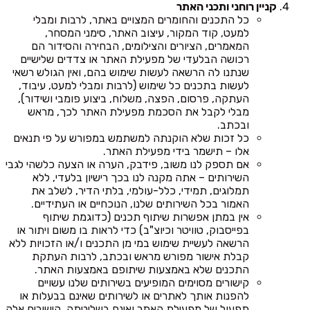
קניין רוחני ותכני האתר
כל התכנים והחומרים המצויים באתר, לרבות ומבלי
למעט, קוד המקור, עיצוב האתר, סימני המסחר,
המאמרים, הציורים והצילומים, הבחירה והסידור הם
רכושה הבלעדי של מפעילת האתר או צדדים שלישיים
שנתנו לה הרשאה לעשות שימוש בהם, ואין הגולש רשאי
לעשות בתכנים כל שימוש (לרבות ומבלי למעט, עיבוד,
העתקה, פרסום, הפצה, משלוח, ביצוע פומבי ושידור),
מבלי לקבל את הסכמת מפעילת האתר לכך, מראש
ובכתב.
כל זכות שלא הוקנתה למשתמש במפורש על פי תנאים
אלו – תישמר בידי מפעילת האתר.
אם תספק לנו משוב, פידבק, הערה או הצעה כלשהי לגבי
השירותים – אתה מקנה לנו בכך רישיון בלעדי, ללא
תמלוגים, תמידי, כלל-עולמי, בלתי הדיר, לשלב את
האמור בכל השירותים שלנו, הנוכחיים או העתידיים.
אין במתן אפשרות שיתוף תכנים (כדוגמת שיתוף
בפייסבוק, טוויטר וכיוצ"ב) כדי לראות בו משום ויתור או
הרשאה לעשיית שימוש במי מן התכנים ו/או הזכויות ללא
קבלת אישור מפורש מראש ובכתב, לרבות העתקת
התכנים שלא באמצעות שיתופם באמצעות האתר.
קישורים מסוימים המופיעים בשירותים שלנו עשויים
להפנות אותך לאתרים או לשירותים שאינם בבעלות או
תפעול של מפעילת האתר ואינם בשליטתה. קישורים אלה