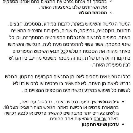
במסמך זה אנחנו נפרט את התנאים בהם אנחנו מספקים
את השירותים שלנו באמצעות האתר.
הסכמת הגולש
המשך הגלישה והשימוש באתר, לרבות במידע, מסמכים, קבצים,
תמונות, טקסטים, גרפיקה, תיאורים, ביקורות ומוצרים המצויים
באתר, כפופים לתנאים ולמגבלות המפורטים במסמך זה, וכן כל
שינוי במסמך, אשר עשוי להתפרסם מעת לעת. הגלישה והשימוש
באתר מהווה את הסכמת הגולש ל
כל
תנאי השימוש המפורטים
בתקנון זה ולהיותו של תקנון זה מסמך משפטי מחייב, בין הגולש
לבין מפעילת האתר.
ככל והגולש אינו מסכים לאלו מן התנאים הקבועים בתקנון, הגולש
נדרש לצאת מן האתר, לא להשאיר בו פרטים או לרכוש בו ולא
לעשות כל שימוש במידע ובשירותים הנוספים המצויים בו.
גיל הגולש
: אין מניעה לגלוש באתר, בכל גיל. עם זאת,
בהשארת פרטים או רכישה באתר, הגולש מצהיר שגילו מעל 18.
גולשים צעירים יותר מתבקשים להשאיר פרטים או לבצע רכישה
באתר
אך ורק
באמצעות אחד ההורים.
עדכון ושינוי התקנון