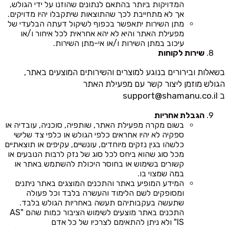
המדויקות ביותר בהתאם לנתונים שהוזנו על ידי הגולש,
אך לא מתחייבת לכך שהתוצאות שיתקבלו יהיו מדויקים.
מתן השירות יתאפשר בכפוף לשיקול דעתה הבלעדי של
מפעילת האתר והיא לא יהא אחראית לכל איחור ו/או
עיכוב במתן השירות ו/או אי-מתן השירות.
שירות לקוחות
בשאלות ובירורים בנוגע למוצרים והשירותים המוצעים באתר,
הגולש מוזמן ליצור קשר עם מפעילת האתר
ב
support@shamanu.co.il
הגבלת אחריות
בשום מקרה מפעילת האתר, שותפיה, סוכניה, עובדיה או
ספקיה לא יהיו אחראים כלפי הגולש או כלפי צד שלישי
כלשהו בגין נזקים מיוחדים, עונשיים, עקיפים או תוצאתיים
מכל סוג שהוא ביחס לכל סוג של נזק לרבות הנובעים או
קשורים בשימוש או בחוסר היכולת להשתמש באתר או
במה שמצוי בו.
המידע המופיע באתר והתכנים המוצגים באתר ניתנים
ומסופקים לשם הלימוד והעשרה בלבד וכל פעולה
שתעשה בעקבותיהם תעשה באחריות הגולש בלבד.
התכנים באתר מוצעים לשימוש הציבור כמות שהם "AS
IS" ולא ניתן להתאימם לצרכיו של כל אדם