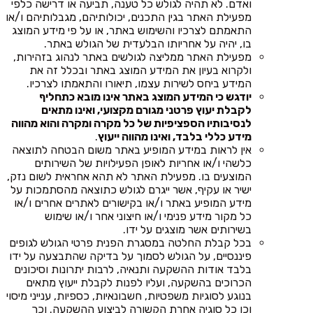
ואדם. לא תהיה לגולש כל טענה, תביעה או דרישה כלפי
מפעילת האתר בגין התכנים, יכולותיהם, מגבלותיהם ו/או
התאמתם לצרכיו והשימוש באתר, או על פי מידע המוצג
בו, יהיה על אחריותו הבלעדית של הגולש באתר.
מפעילת האתר ממליצה לגולשים באתר לנהוג בזהירות,
ולקרוא בעיון את המידע המוצג באתר ובכלל זה את
המידע ביחס לשירות עצמו, תיאורו והתאמתו לצרכיו.
יודגש כי המידע המוצג באתר אינו מובא כתחליף
לקבלת יעוץ פרטני מגורם מקצועי, ואינו מתאים
לנסיבותיו הספציפיות של כל מקרה ומקרה והוא מהווה
מידע כללי בלבד, ואינו מהווה ייעוץ
.
אין לראות במידע המופיע באתר משום הבטחה לתוצאה
כלשהי ו/או אחריות לאופן הפעילויות של השירותים
המוצעים בו. מפעילת האתר לא תהא אחראית לשום נזק,
ישיר או עקיף, אשר ייגרם לגולש כתוצאה מהסתמכות על
מידע המופיע באתר ו/או בקישורים לאתרים אחרים ו/או
כל מקור מידע פנימי ו/או חיצוני אחר ו/או שימוש
בשירותים אשר מוצגים על ידו.
בכל קבלת החלטה במסגרת הפנית פרטי הגולש לגופים
פיננסיים, על הגולש לסמוך על בדיקה שהתבצעה על ידו
בלבד אודות ההשקעה ותנאיה, לרבות יתרונות וסיכונים
הכרוכים בהשקעה, ועליו לפנות לקבלת ייעוץ מתאים
בנוגע לסוגיות משפטיות, חשבונאיות, כספיות, ענייני מיסוי
וכן כל סוגיה אחרת הקשורה לביצוע ההשקעה. וכך