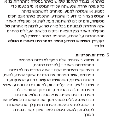
באתר או בניגוד לתקנון; שימוש באתר במטרה להתחרות בו; או
כל פעולה אחרת שנעשתה על ידי הגולש או מי מטעמו כדי
למנוע, או שעלולה למנוע, מאחרים להשתמש באתר.
הגולש מצהיר כי ידוע לו שהמידע והתכנים באתר אינם חפים
מטעויות, והם יכולים להשתנות מעת לעת, וכי מפעילת האתר
אינה אחראית לנכונותם בכל צורה שהיא, לרבות אי אחריות של
מפעילת האתר בגין תוצאות ונזקים כלשהם העלולים להיגרם
מהסתמכות על המידע והתכנים באתר במישרין ו/או
בעקיפין.
השימוש במידע המצוי באתר הינו באחריות הגולש
בלבד
.
מדיניות הפרטיות
שימוש בשירותים שלנו כפוף למדיניות הפרטיות
המפורסמת באתר – [להכניס כתובת]
בשימושך בשירותים שלנו – אתה מסכים גם למדיניות
הפרטיות, אשר מפרטת את מדיניות איסוף המידע לסוגיו,
מטרות האיסוף, השימושים שנעשה במידע שנאסף ועוד.
שים לב! אינך חייב על-פי חוק למסור פרטים ומידע האישי.
מסירתם תלויה בהסכמתך וברצונך החופשי בלבד.
מסירת פרטים שגויים, או אי מסירת מלוא הפרטים
הנדרשים, עלולים למנוע ממך את האפשרות להשלים את
הרישום, לפגוע באיכות השירות הניתן לך או באפשרות
לקבלו, וכן לפגוע ביכולת ליצור איתך קשר, במידת
הצורך.