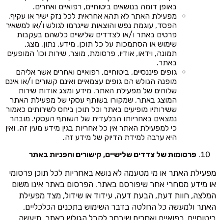
באופן דומה בנושאים ביטוחיים, רפואיים ואחרים.
מפעילת האתר לא תהא אחראית לכל נזק ישיר או עקיף,
הפסד, עוגמת נפש והוצאות שייגרמו לגולש ו/או למשאיר
פרטים באתר ו/או לצדדים שלישיים כלשהם בעקבות
שימוש או הסתמכות על כל תוכן, מידע, נתון, מצג,
תמונה, וידאו, אודיו, פרסומת, מוצר, שירות וכו' המופעים
באתר.
גופים פיננסיים, ביטוחיים, רפואיים ואחרים אשר אליהם
מופנה הגולש הם גופים עצמאיים ואינם קשורים ו/או אינם
שלוחים של מפעילת האתר. מידע ומצג אודות שירות
המוצג באתר, שמקורו בשותף עסקי של מפעילת האתר
ששירותיו מופיעים באתר וכל תוכן ביחס לשירותים כאמור
נמצאים באחריותו הבלעדית של השותף העסקי. מובהר
כי למפעילת האתר אין כל אחריות בגין מידע מעין זה, ואין
היא ערבה למידת הדיוק של מידע זה.
פרסומות של צדדים שלישיים, קישורים והפניות באתר
מפעילת האתר או מי מטעמה לא נושא באחריות לכל תוכן פרסומי
או מידע מסחרי אחר שיפורסם באתר. הפרסום באתר אינו משום
המלצה, חוות דעת, הבעת דעה, עידוד או שידול, מצד מפעילת
האתר ולמעשה כל החלטה בדבר השימוש בתכנים הכלכליים,
ביטוחיים, רפואיים ואחרים שיבחר לקבל הגולש באתר, תיעשה