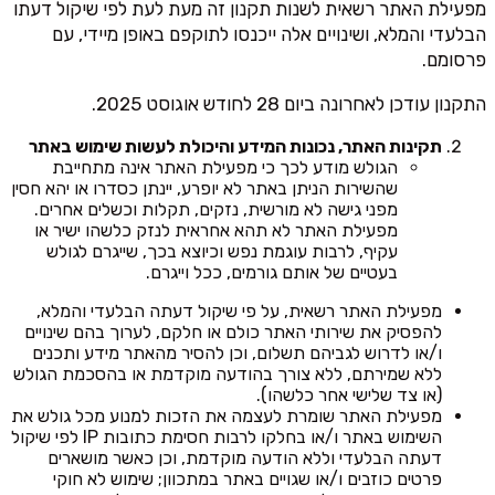
מפעילת האתר רשאית לשנות תקנון זה מעת לעת לפי שיקול דעתו
הבלעדי והמלא, ושינויים אלה ייכנסו לתוקפם באופן מיידי, עם
פרסומם.
התקנון עודכן לאחרונה ביום 28 לחודש אוגוסט 2025.
תקינות האתר, נכונות המידע והיכולת לעשות שימוש באתר
הגולש מודע לכך כי מפעילת האתר אינה מתחייבת
שהשירות הניתן באתר לא יופרע, יינתן כסדרו או יהא חסין
מפני גישה לא מורשית, נזקים, תקלות וכשלים אחרים.
מפעילת האתר לא תהא אחראית לנזק כלשהו ישיר או
עקיף, לרבות עוגמת נפש וכיוצא בכך, שייגרם לגולש
בעטיים של אותם גורמים, ככל וייגרם.
מפעילת האתר רשאית, על פי שיקול דעתה הבלעדי והמלא,
להפסיק את שירותי האתר כולם או חלקם, לערוך בהם שינויים
ו/או לדרוש לגביהם תשלום, וכן להסיר מהאתר מידע ותכנים
ללא שמירתם, ללא צורך בהודעה מוקדמת או בהסכמת הגולש
(או צד שלישי אחר כלשהו).
מפעילת האתר שומרת לעצמה את הזכות למנוע מכל גולש את
השימוש באתר ו/או בחלקו לרבות חסימת כתובות IP לפי שיקול
דעתה הבלעדי וללא הודעה מוקדמת, וכן כאשר מושארים
פרטים כוזבים ו/או שגויים באתר במתכוון; שימוש לא חוקי