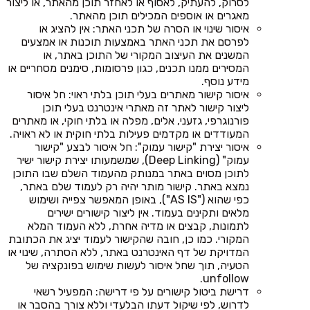
לסרוק, להעתיק, לאסוף או לאחזר תוכן מהאתר, או ליצור
מאגרים או אוספים המכילים תוכן מהאתר.
איסור שינוי או הסרה של תכני האתר: אין להציג או
לפרסם את תכני האתר באמצעות תוכנות או אמצעים
המשנים את העיצוב המקורי של התוכן באתר, או
המסירים ממנו תכנים, כגון פרסומות, סימנים מסחריים או
מידע נוסף.
איסור קישור מאתרים בעלי תוכן בלתי ראוי: חל איסור
ליצור קישור לאתר זה מאתרי אינטרנט בעלי תוכן
פורנוגרפי, גזעני, אלים, מפלה או בלתי חוקי, או מאתרים
המעודדים או מקדמים פעילות בלתי חוקית או לא ראויה.
איסור יצירת "קישור עמוק": חל איסור לבצע "קישור
עמוק" (Deep Linking), שמשמעותו יצירת קישור ישיר
לתוכן מסוים באתר במנותק מהעמוד השלם שבו התוכן
נמצא באתר. קישור מותר יהיה רק לעמוד שלם באתר,
כפי שהוא ("AS IS"), באופן המאפשר צפייה ושימוש
מלאים ותקינים בעמוד. אין ליצור קישורים ישירים
לתמונות, קבצים או מדיה אחרת, ללא העמוד המלא
המקורי. כמו כן, חובה שהקישור לעמוד יציג את הכתובת
המדויקת של דף האינטרנט באתר, ללא הסתרה, שינוי או
הטעיה, תוך שחל איסור לעשות שימוש בפונקציה של
unfollow.
דרישת ביטול קישורים על פי דרישה: המפעיל רשאי
לדרוש, לפי שיקול דעתו הבלעדי וללא צורך בהסבר או