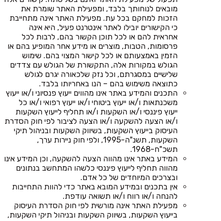
מובאים לנוחותך בלבד, ומפעילת האתר שומרת את
הזכות למחקם בכל עת. מפעילת האתר אינה מתחייבת
כי הקישורים יובילו לאתר אינטרנט פעיל, היא אינה
אחראית להם או לכל תוכן הקשור בהם, לרבות לכל
פרסומות, הטבות, מוצרים או מידע אחר המופיע בהם או
הזמין באמצעותם או לכל קישור המצוי בהם. שימוש
הגולש במקורות אלה, התקשורת של הגולש עם צדדים
שלישיים במסגרתם, וכל נזק שלכאורה יגרם לגולש
כתוצאה משימוש בהם – הנו באחריותו בלבד.
התכנים והמידע באתר אינו מהווים ייעוץ פנסיוני ו/או ייעוץ
משכנתאות ו/או ייעוץ ביטוחי ו/או ייעוץ רפואי ו/או כל
ייעוץ פיננסי ו/או השקעות ו/או תחליף לייעוץ השקעות
ו/או הצעה להשקעה ו/או הצעה לציבור לפי חוק הסדרת
העיסוק בייעוץ השקעות, בשיווק השקעות ובניהול תיקי
השקעות, תשנ"ה-1995, ולפי חוק ניירות ערך,
תשכ"ח-1968.
המידע באתר אינו מהווה הצעה להשקעה, וכן המידע אינו
מהווה תחליף לייעוץ פיננסי כלשהו המתחשב בנתונים
ובצרכים המיוחדים של כל אדם.
אין בתכנים ובמידע המובא באתר כדי להוות התחייבות
להנחה ו/או רווח ו/או תשואה עודפת.
מפעילת האתר אינה מורשית לפי חוק הסדרת העיסוק
בייעוץ השקעות, בשיווק השקעות ובניהול תיקי השקעות,