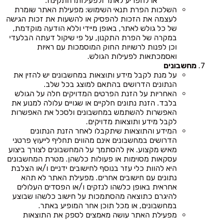
או להפריע לאתר ולפעילותו התקינה.
השלכות הפרת תנאי השימוש: מפעילת האתר שומרת
לעצמה את הזכות להפסיק או להשעות את זכות הגישה
של כל גולש לאתר, באופן מיידי וללא הודעה מוקדמת,
במקרה של הפרת התקנון, על פי שיקול דעתה הבלעדי
וכן לפנות לרשויות החוק המוסמכות עם ראיות
ואסמכתאות לפעילות הגולש.
מחשבונים
על מנת לקבל מידע ותוצאות במחשבונים יש להזין את
הנתונים הדרושים בהתאם למוצג בכל שלב.
האחריות על הזנת הפרטים המדויקים חלה על הגולש
בלבד. הזנת נתונים חלקיים או שגויים עלולה למנוע את
האפשרות להשתמש במחשבונים ולסכל את האפשרות
לקבל מידע ותוצאות מדויקים.
המידע והתוצאות שיתקבלו לאחר הזנת הנתונים
הדרושים במחשבונים אינם מהווים תחליף לייעוץ פרטני
מאיש מקצוע. אין להסתמך על המחשבונים לצורך ביצוע
עסקאות מסוימות או פעולות כלשהן. מטרת המחשבונים
היא להוות כלי עזר בנוסף לחישובים ידניים ו/או הצלבת
נתונים עם חישובים אחרים. מפעילת האתר לא תהא
אחראית באופן כלשהו לנזקים ו/או הפסדים העלולים
להיגרם כתוצאה מהסתמכות על חישוב כלשהו שבוצע
במחשבונים, או מכל תוכן אחר המופיע באתר.
מפעילת האתר עושה מאמצים לספק את התוצאות