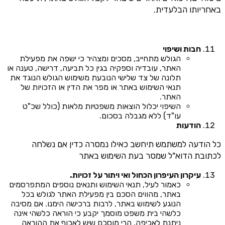
באחריותו הבלעדית.
חבות ושיפוי
הגולש מתחייב, מסכים ומצהיר כי ישפה את מפעילת
האתר, עובדיה וספקיה בגין כל תביעה, דרישה, טענה או
תלונה של צד שלישי הנובעת משימוש הגולש הנוגד את
תנאי השימוש באתר או מפר את הדין או הזכויות של
האתר.
השיפוי יכלול הוצאות משפטיות מלאות (כולל שכ"ט
עו"ד) ללא מגבלה בסכום.
הודעות
כל הודעה למשתמש תיחשב כאילו נמסרה כדין אם נשלחה
לכתובת הדוא"ל שמסר בעת השימוש באתר
עיקרון העיפרון הכחול ואי ויתור על זכויות.
כאמור לעיל, תנאי השימוש ותנאים נוספים המתפרסמים
באתר, מהווים הסכם בין מפעילת האתר לגולש בכל
הנוגע לשימוש באתר, לרבות ברכישה הימנו. אם מסיבה
כלשהי בית משפט מוסמך יקבע כי הוראה כלשהי אינה
ניתנת לאכיפה, הרי מוסכם שיש לאכוף את ההוראה