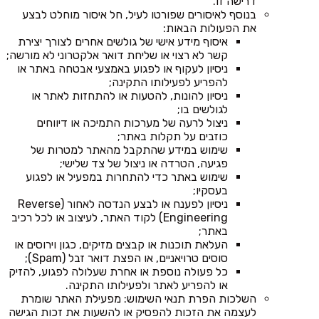
דרישה זו.
בנוסף לאיסורים שפורטו לעיל, חל איסור מוחלט לבצע
את הפעולות הבאות:
איסוף מידע אישי של גולשים אחרים לצורך יצירת
קשר לא רצוי או שליחת דואר אלקטרוני לא מורשה;
ניסיון לעקוף או לפגוע באמצעי אבטחה באתר או
להפריע לפעילותו התקינה;
ניסיון להונות, להטעות או להתחזות לאתר או
לגולשים בו;
ניצול לרעה של מערכות התמיכה או דיווחים
כוזבים על תקלות באתר;
שימוש במידע שהתקבל מהאתר למטרות של
פגיעה, הטרדה או ניצול של צד שלישי;
שימוש באתר כדי להתחרות במפעיל או לפגוע
בעסקיו;
ניסיון לפענח או לבצע הנדסה לאחור (Reverse
Engineering) לקוד האתר, לעיצוב או לכל רכיב
באתר;
העלאת תוכנות או קבצים מזיקים, כגון וירוסים או
סוסים טרויאניים, או הפצת דואר זבל (Spam);
כל פעולה נוספת או אחרת שעלולה לפגוע, להזיק
או להפריע לאתר ולפעילותו התקינה.
השלכות הפרת תנאי השימוש: מפעילת האתר שומרת
לעצמה את הזכות להפסיק או להשעות את זכות הגישה