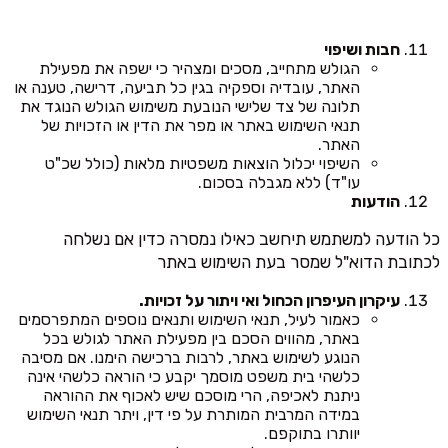
חבות ושיפוי
הגולש מתחייב, מסכים ומצהיר כי ישפה את מפעילת
האתר, עובדיה וספקיה בגין כל תביעה, דרישה, טענה או
תלונה של צד שלישי הנובעת משימוש הגולש הנוגד את
תנאי השימוש באתר או מפר את הדין או הזכויות של
האתר.
השיפוי יכלול הוצאות משפטיות מלאות (כולל שכ"ט
עו"ד) ללא מגבלה בסכום.
הודעות
כל הודעה למשתמש תיחשב כאילו נמסרה כדין אם נשלחה
לכתובת הדוא"ל שמסר בעת השימוש באתר
עיקרון העיפרון הכחול ואי ויתור על זכויות.
כאמור לעיל, תנאי השימוש ותנאים נוספים המתפרסמים
באתר, מהווים הסכם בין מפעילת האתר לגולש בכל
הנוגע לשימוש באתר, לרבות ברכישה הימנו. אם מסיבה
כלשהי בית משפט מוסמך יקבע כי הוראה כלשהי אינה
ניתנת לאכיפה, הרי מוסכם שיש לאכוף את ההוראה
במידה המרבית המותרת על פי דין, ויתר תנאי השימוש
יוותרו בתוקפם.