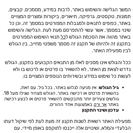
המשך הגלישה והשימוש באתר, לרבות במידע, מסמכים, קבצים,
תמונות, טקסטים, גרפיקה, תיאורים, ביקורות ומוצרים המצויים
באתר, כפופים לתנאים ולמגבלות המפורטים במסמך זה, וכן כל
שינוי במסמך, אשר עשוי להתפרסם מעת לעת. הגלישה והשימוש
באתר מהווה את הסכמת הגולש ל
כל
תנאי השימוש המפורטים
בתקנון זה ולהיותו של תקנון זה מסמך משפטי מחייב, בין הגולש
לבין מפעילת האתר.
ככל והגולש אינו מסכים לאלו מן התנאים הקבועים בתקנון, הגולש
נדרש לצאת מן האתר, לא להשאיר בו פרטים או לרכוש בו ולא
לעשות כל שימוש במידע ובשירותים הנוספים המצויים בו.
גיל הגולש
: אין מניעה לגלוש באתר, בכל גיל. עם זאת,
בהשארת פרטים או רכישה באתר, הגולש מצהיר שגילו מעל 18.
גולשים צעירים יותר מתבקשים להשאיר פרטים או לבצע רכישה
באתר
אך ורק
באמצעות אחד ההורים.
עדכון ושינוי התקנון
מפעילת האתר רשאית לשנות תקנון זה מעת לעת לפי שיקול דעתו
הבלעדי והמלא, ושינויים אלה ייכנסו לתוקפם באופן מיידי, עם