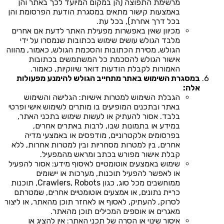
מרשימת התפוצה (הן במקום המיועד לכך באתר והן
באמצעות קישור מתאים במסגרת הודעת הפרסומת והן
בכל דרך אחרת), בכל עת.
מכיוון שאין באפשרות מפעילת האתר לדעת אם אחרים
מלבד הגולש עושים שימוש בכתובות שנמסרו על ידי
הגולש, מסירת הכתובות והסכמת הגולש, כאמור, מהווה
אישור הגולש להסכמת כל המשתמשים בכתובות
האמורות לקבלת הודעות דואר שיווקיות, כאמור.
במסגרת השימוש באתר מתחייב הגולש להימנע מפעולות
אלה:
הגבלת השימוש למטרות אישיות: הגלישה והשימוש
באתר ובתכנים המופיעים בו מותרים לשימוש אישי ופרטי
בלבד. אסור להעתיק או לעשות שימוש בתכני האתר,
במידע או בתמונות שבו, לרבות באתרים אחרים,
בפרסומים אלקטרוניים, מודפסים או באמצעי מדיה
אחרים, בין למטרות מסחריות ובין למטרות אחרות, ללא
קבלת אישור מפורש בכתב ומראש מהמפעיל.
שימוש באמצעים אוטומטיים לאיסוף מידע: אסור להפעיל
או לאפשר להפעיל תוכנות, מערכות או יישומים
ממוחשבים מכל סוג, כגון Crawlers, Robots, תוכנות
כריית נתונים, או אמצעים אוטומטיים אחרים, שמטרתם
לסרוק, להעתיק, לאסוף או לאחזר תוכן מהאתר, או ליצור
מאגרים או אוספים המכילים תוכן מהאתר.
איסור שינוי או הסרה של תכני האתר: אין להציג או