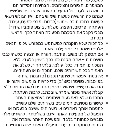
המאמרים, הציורים והצילומים, הבחירה והסידור הם
רכושה הבלעדי של מפעילת האתר או צדדים שלישיים
שנתנו לה הרשאה לעשות שימוש בהם, ואין הגולש רשאי
לעשות בתכנים כל שימוש (לרבות ומבלי למעט, עיבוד,
העתקה, פרסום, הפצה, משלוח, ביצוע פומבי ושידור),
מבלי לקבל את הסכמת מפעילת האתר לכך, מראש
ובכתב.
כל זכות שלא הוקנתה למשתמש במפורש על פי תנאים
אלו – תישמר בידי מפעילת האתר.
אם תספק לנו משוב, פידבק, הערה או הצעה כלשהי לגבי
השירותים – אתה מקנה לנו בכך רישיון בלעדי, ללא
תמלוגים, תמידי, כלל-עולמי, בלתי הדיר, לשלב את
האמור בכל השירותים שלנו, הנוכחיים או העתידיים.
אין במתן אפשרות שיתוף תכנים (כדוגמת שיתוף
בפייסבוק, טוויטר וכיוצ"ב) כדי לראות בו משום ויתור או
הרשאה לעשיית שימוש במי מן התכנים ו/או הזכויות ללא
קבלת אישור מפורש מראש ובכתב, לרבות העתקת
התכנים שלא באמצעות שיתופם באמצעות האתר.
קישורים מסוימים המופיעים בשירותים שלנו עשויים
להפנות אותך לאתרים או לשירותים שאינם בבעלות או
תפעול של מפעילת האתר ואינם בשליטתה. קישורים אלה
מובאים לנוחותך בלבד, ומפעילת האתר שומרת את
הזכות למחקם בכל עת. מפעילת האתר אינה מתחייבת