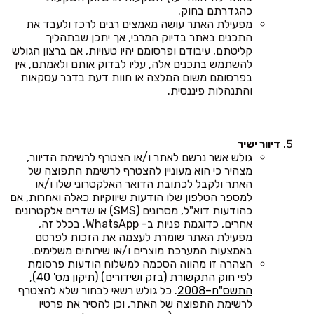
כהגדרתם בחוק.
מפעילת האתר עושה מאמצים רבים לרכז ולעבד את
התכנים באתר בדיוק המרבי, אך יתכן שבתהליך
קליטתם, עיבודם ופרסומם יהיו טעויות, אם ברצון הגולש
להשתמש בתכנים אלה, עליו לבדוק אותם ולאמתם, אין
בפרסומם משום המלצה או חוות דעת בדבר עסקאות
והתנהלות פיננסית.
דיוור ישיר
גולש אשר נרשם לאתר ו/או הצטרף לרשימת הדיוור,
מצהיר כי הוא מעוניין להצטרף לרשימת התפוצה של
האתר ולקבל לכתובת הדואר האלקטרוני שלו ו/או
למספר הטלפון שלו הודעות שיווקיות כאלה ואחרות, אם
כהודעות דוא"ל, מסרונים (SMS) או שדרים אלקטרונים
אחרים, כדוגמת פניות ב- WhatsApp. בכלל זה,
מפעילת האתר שומרת לעצמה את הזכות לפרסם
באמצעות המערכת מוצרים ו/או שירותים משלימים.
הצהרה זו מהווה הסכמה למשלוח הודעות פרסומת
לפי
חוק התקשורת (בזק ושידורים) (תיקון מס' 40),
התשס"ח–2008
. כל גולש רשאי לבחור שלא להצטרף
לרשימת התפוצה של האתר, וכן להסיר את פרטיו