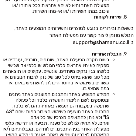
מפעילת האתר והיא לא יהא אחראית לכל איחור ו/או
עיכוב במתן השירות ו/או אי-מתן השירות.
שירות לקוחות
בשאלות ובירורים בנוגע למוצרים והשירותים המוצעים באתר,
הגולש מוזמן ליצור קשר עם מפעילת האתר
ב
support@shamanu.co.il
הגבלת אחריות
בשום מקרה מפעילת האתר, שותפיה, סוכניה, עובדיה או
ספקיה לא יהיו אחראים כלפי הגולש או כלפי צד שלישי
כלשהו בגין נזקים מיוחדים, עונשיים, עקיפים או תוצאתיים
מכל סוג שהוא ביחס לכל סוג של נזק לרבות הנובעים או
קשורים בשימוש או בחוסר היכולת להשתמש באתר או
במה שמצוי בו.
המידע המופיע באתר והתכנים המוצגים באתר ניתנים
ומסופקים לשם הלימוד והעשרה בלבד וכל פעולה
שתעשה בעקבותיהם תעשה באחריות הגולש בלבד.
התכנים באתר מוצעים לשימוש הציבור כמות שהם "AS
IS" ולא ניתן להתאימם לצרכיו של כל אדם
ואדם. לא תהיה לגולש כל טענה, תביעה או דרישה כלפי
מפעילת האתר בגין התכנים, יכולותיהם, מגבלותיהם ו/או
התאמתם לצרכיו והשימוש באתר, או על פי מידע המוצג