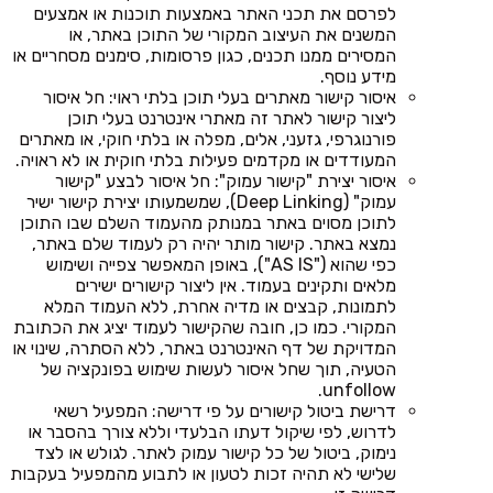
לפרסם את תכני האתר באמצעות תוכנות או אמצעים
המשנים את העיצוב המקורי של התוכן באתר, או
המסירים ממנו תכנים, כגון פרסומות, סימנים מסחריים או
מידע נוסף.
איסור קישור מאתרים בעלי תוכן בלתי ראוי: חל איסור
ליצור קישור לאתר זה מאתרי אינטרנט בעלי תוכן
פורנוגרפי, גזעני, אלים, מפלה או בלתי חוקי, או מאתרים
המעודדים או מקדמים פעילות בלתי חוקית או לא ראויה.
איסור יצירת "קישור עמוק": חל איסור לבצע "קישור
עמוק" (Deep Linking), שמשמעותו יצירת קישור ישיר
לתוכן מסוים באתר במנותק מהעמוד השלם שבו התוכן
נמצא באתר. קישור מותר יהיה רק לעמוד שלם באתר,
כפי שהוא ("AS IS"), באופן המאפשר צפייה ושימוש
מלאים ותקינים בעמוד. אין ליצור קישורים ישירים
לתמונות, קבצים או מדיה אחרת, ללא העמוד המלא
המקורי. כמו כן, חובה שהקישור לעמוד יציג את הכתובת
המדויקת של דף האינטרנט באתר, ללא הסתרה, שינוי או
הטעיה, תוך שחל איסור לעשות שימוש בפונקציה של
unfollow.
דרישת ביטול קישורים על פי דרישה: המפעיל רשאי
לדרוש, לפי שיקול דעתו הבלעדי וללא צורך בהסבר או
נימוק, ביטול של כל קישור עמוק לאתר. לגולש או לצד
שלישי לא תהיה זכות לטעון או לתבוע מהמפעיל בעקבות