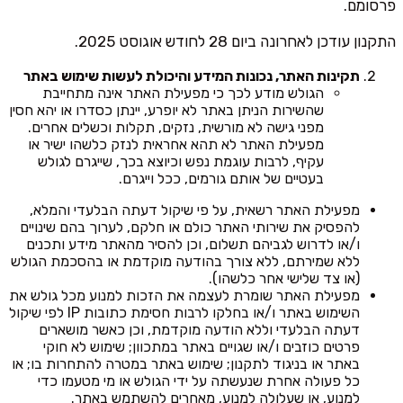
פרסומם.
התקנון עודכן לאחרונה ביום 28 לחודש אוגוסט 2025.
תקינות האתר, נכונות המידע והיכולת לעשות שימוש באתר
הגולש מודע לכך כי מפעילת האתר אינה מתחייבת
שהשירות הניתן באתר לא יופרע, יינתן כסדרו או יהא חסין
מפני גישה לא מורשית, נזקים, תקלות וכשלים אחרים.
מפעילת האתר לא תהא אחראית לנזק כלשהו ישיר או
עקיף, לרבות עוגמת נפש וכיוצא בכך, שייגרם לגולש
בעטיים של אותם גורמים, ככל וייגרם.
מפעילת האתר רשאית, על פי שיקול דעתה הבלעדי והמלא,
להפסיק את שירותי האתר כולם או חלקם, לערוך בהם שינויים
ו/או לדרוש לגביהם תשלום, וכן להסיר מהאתר מידע ותכנים
ללא שמירתם, ללא צורך בהודעה מוקדמת או בהסכמת הגולש
(או צד שלישי אחר כלשהו).
מפעילת האתר שומרת לעצמה את הזכות למנוע מכל גולש את
השימוש באתר ו/או בחלקו לרבות חסימת כתובות IP לפי שיקול
דעתה הבלעדי וללא הודעה מוקדמת, וכן כאשר מושארים
פרטים כוזבים ו/או שגויים באתר במתכוון; שימוש לא חוקי
באתר או בניגוד לתקנון; שימוש באתר במטרה להתחרות בו; או
כל פעולה אחרת שנעשתה על ידי הגולש או מי מטעמו כדי
למנוע, או שעלולה למנוע, מאחרים להשתמש באתר.