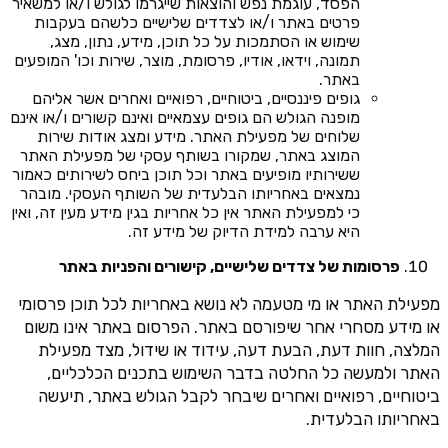
הפסד, עוגמת נפש והוצאות שייגרמו לגולש ו/או למשאיר
פרטים באתר ו/או לצדדים שלישיים כלשהם בעקבות
שימוש או הסתמכות על כל תוכן, מידע, נתון, מצג,
תמונה, וידאו, אודיו, פרסומת, מוצר, שירות וכו' המופעים
באתר.
גופים פיננסיים, ביטוחיים, רפואיים ואחרים אשר אליהם
מופנה הגולש הם גופים עצמאיים ואינם קשורים ו/או אינם
שלוחים של מפעילת האתר. מידע ומצג אודות שירות
המוצג באתר, שמקורו בשותף עסקי של מפעילת האתר
ששירותיו מופיעים באתר וכל תוכן ביחס לשירותים כאמור
נמצאים באחריותו הבלעדית של השותף העסקי. מובהר
כי למפעילת האתר אין כל אחריות בגין מידע מעין זה, ואין
היא ערבה למידת הדיוק של מידע זה.
פרסומות של צדדים שלישיים, קישורים והפניות באתר
מפעילת האתר או מי מטעמה לא נושא באחריות לכל תוכן פרסומי
או מידע מסחרי אחר שיפורסם באתר. הפרסום באתר אינו משום
המלצה, חוות דעת, הבעת דעה, עידוד או שידול, מצד מפעילת
האתר ולמעשה כל החלטה בדבר השימוש בתכנים הכלכליים,
ביטוחיים, רפואיים ואחרים שיבחר לקבל הגולש באתר, תיעשה
באחריותו הבלעדית.