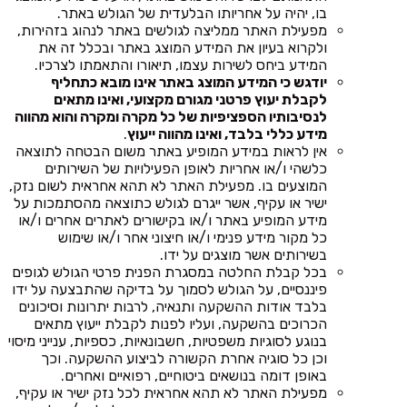
בו, יהיה על אחריותו הבלעדית של הגולש באתר.
מפעילת האתר ממליצה לגולשים באתר לנהוג בזהירות,
ולקרוא בעיון את המידע המוצג באתר ובכלל זה את
המידע ביחס לשירות עצמו, תיאורו והתאמתו לצרכיו.
יודגש כי המידע המוצג באתר אינו מובא כתחליף
לקבלת יעוץ פרטני מגורם מקצועי, ואינו מתאים
לנסיבותיו הספציפיות של כל מקרה ומקרה והוא מהווה
מידע כללי בלבד, ואינו מהווה ייעוץ
.
אין לראות במידע המופיע באתר משום הבטחה לתוצאה
כלשהי ו/או אחריות לאופן הפעילויות של השירותים
המוצעים בו. מפעילת האתר לא תהא אחראית לשום נזק,
ישיר או עקיף, אשר ייגרם לגולש כתוצאה מהסתמכות על
מידע המופיע באתר ו/או בקישורים לאתרים אחרים ו/או
כל מקור מידע פנימי ו/או חיצוני אחר ו/או שימוש
בשירותים אשר מוצגים על ידו.
בכל קבלת החלטה במסגרת הפנית פרטי הגולש לגופים
פיננסיים, על הגולש לסמוך על בדיקה שהתבצעה על ידו
בלבד אודות ההשקעה ותנאיה, לרבות יתרונות וסיכונים
הכרוכים בהשקעה, ועליו לפנות לקבלת ייעוץ מתאים
בנוגע לסוגיות משפטיות, חשבונאיות, כספיות, ענייני מיסוי
וכן כל סוגיה אחרת הקשורה לביצוע ההשקעה. וכך
באופן דומה בנושאים ביטוחיים, רפואיים ואחרים.
מפעילת האתר לא תהא אחראית לכל נזק ישיר או עקיף,