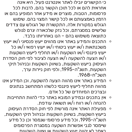
כי הקישורים יובילו לאתר אינטרנט פעיל, היא אינה
אחראית להם או לכל תוכן הקשור בהם, לרבות לכל
פרסומות, הטבות, מוצרים או מידע אחר המופיע בהם או
הזמין באמצעותם או לכל קישור המצוי בהם. שימוש
הגולש במקורות אלה, התקשורת של הגולש עם צדדים
שלישיים במסגרתם, וכל נזק שלכאורה יגרם לגולש
כתוצאה משימוש בהם – הנו באחריותו בלבד.
התכנים והמידע באתר אינו מהווים ייעוץ פנסיוני ו/או ייעוץ
משכנתאות ו/או ייעוץ ביטוחי ו/או ייעוץ רפואי ו/או כל
ייעוץ פיננסי ו/או השקעות ו/או תחליף לייעוץ השקעות
ו/או הצעה להשקעה ו/או הצעה לציבור לפי חוק הסדרת
העיסוק בייעוץ השקעות, בשיווק השקעות ובניהול תיקי
השקעות, תשנ"ה-1995, ולפי חוק ניירות ערך,
תשכ"ח-1968.
המידע באתר אינו מהווה הצעה להשקעה, וכן המידע אינו
מהווה תחליף לייעוץ פיננסי כלשהו המתחשב בנתונים
ובצרכים המיוחדים של כל אדם.
אין בתכנים ובמידע המובא באתר כדי להוות התחייבות
להנחה ו/או רווח ו/או תשואה עודפת.
מפעילת האתר אינה מורשית לפי חוק הסדרת העיסוק
בייעוץ השקעות, בשיווק השקעות ובניהול תיקי השקעות,
תשנ"ה-1995, וכל מידע פרסומי שנמסר וכן כל מידע
שיימסר לגבי אפשרות השקעה במסגרת הפרסומים
באתר לא יהווה ייעוץ השקעות או שיווק השקעות