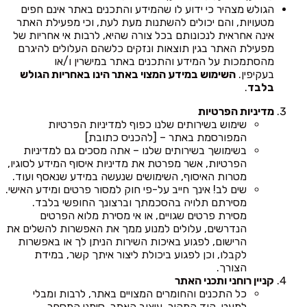
הגולש מצהיר כי ידוע לו שהמידע והתכנים באתר אינם חפים
מטעויות, והם יכולים להשתנות מעת לעת, וכי מפעילת האתר
אינה אחראית לנכונותם בכל צורה שהיא, לרבות אי אחריות של
מפעילת האתר בגין תוצאות ונזקים כלשהם העלולים להיגרם
מהסתמכות על המידע והתכנים באתר במישרין ו/או
בעקיפין.
השימוש במידע המצוי באתר הינו באחריות הגולש
בלבד
.
מדיניות הפרטיות
שימוש בשירותים שלנו כפוף למדיניות הפרטיות
המפורסמת באתר – [להכניס כתובת]
בשימושך בשירותים שלנו – אתה מסכים גם למדיניות
הפרטיות, אשר מפרטת את מדיניות איסוף המידע לסוגיו,
מטרות האיסוף, השימושים שנעשה במידע שנאסף ועוד.
שים לב! אינך חייב על-פי חוק למסור פרטים ומידע האישי.
מסירתם תלויה בהסכמתך וברצונך החופשי בלבד.
מסירת פרטים שגויים, או אי מסירת מלוא הפרטים
הנדרשים, עלולים למנוע ממך את האפשרות להשלים את
הרישום, לפגוע באיכות השירות הניתן לך או באפשרות
לקבלו, וכן לפגוע ביכולת ליצור איתך קשר, במידת
הצורך.
קניין רוחני ותכני האתר
כל התכנים והחומרים המצויים באתר, לרבות ומבלי
למעט, קוד המקור, עיצוב האתר, סימני המסחר,