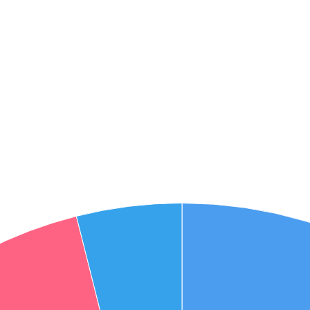
אני מאשר את תנאיי השימוש והפרטיות של האתר
מאשר כי פרטיי ישמשו לקבלת פניות והצעות שיווקיות למוצרים
פנסיוניים\ביטוח באמצעות טלפון, מייל או SMS מאיתנו או צד שלישי
שליחה