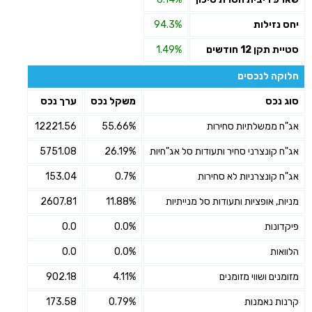
יחס נזילות
94.3%
סטיית תקן 12 חודשים
1.49%
חלוקה לנכסים
סוג נכס
משקל נכס
ערך נכס
אג"ח ממשלתיות סחירות
55.66%
12221.56
אג"ח קונצרני סחיר ותעודות סל אג"חיות
26.19%
5751.08
אג"ח קונצרניות לא סחירות
0.7%
153.04
מניות, אופציות ותעודות סל מנייתיות
11.88%
2607.81
פיקדונות
0.0%
0.0
הלוואות
0.0%
0.0
מזומנים ושווי מזומנים
4.11%
902.18
קרנות נאמנות
0.79%
173.58