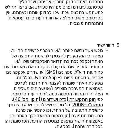
התכנים באתר בדיוק המרבי, אך יתכן שבתהליך
קליטתם, עיבודם ופרסומם יהיו טעויות, אם ברצון הגולש
להשתמש בתכנים אלה, עליו לבדוק אותם ולאמתם, אין
בפרסומם משום המלצה או חוות דעת בדבר עסקאות
והתנהלות פיננסית.
דיוור ישיר
גולש אשר נרשם לאתר ו/או הצטרף לרשימת הדיוור,
מצהיר כי הוא מעוניין להצטרף לרשימת התפוצה של
האתר ולקבל לכתובת הדואר האלקטרוני שלו ו/או
למספר הטלפון שלו הודעות שיווקיות כאלה ואחרות, אם
כהודעות דוא"ל, מסרונים (SMS) או שדרים אלקטרונים
אחרים, כדוגמת פניות ב- WhatsApp. בכלל זה,
מפעילת האתר שומרת לעצמה את הזכות לפרסם
באמצעות המערכת מוצרים ו/או שירותים משלימים.
הצהרה זו מהווה הסכמה למשלוח הודעות פרסומת
לפי
חוק התקשורת (בזק ושידורים) (תיקון מס' 40),
התשס"ח–2008
. כל גולש רשאי לבחור שלא להצטרף
לרשימת התפוצה של האתר, וכן להסיר את פרטיו
מרשימת התפוצה (הן במקום המיועד לכך באתר והן
באמצעות קישור מתאים במסגרת הודעת הפרסומת והן
בכל דרך אחרת), בכל עת.