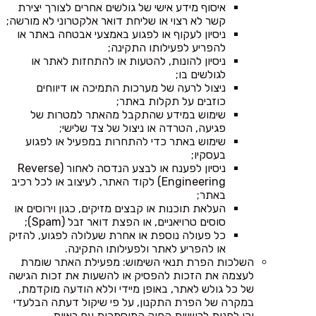
איסוף מידע אישי של גולשים אחרים לצורך יצירת
קשר לא רצוי או שליחת דואר אלקטרוני לא מורשה;
ניסיון לעקוף או לפגוע באמצעי אבטחה באתר או
להפריע לפעילותו התקינה;
ניסיון להונות, להטעות או להתחזות לאתר או
לגולשים בו;
ניצול לרעה של מערכות התמיכה או דיווחים
כוזבים על תקלות באתר;
שימוש במידע שהתקבל מהאתר למטרות של
פגיעה, הטרדה או ניצול של צד שלישי;
שימוש באתר כדי להתחרות במפעיל או לפגוע
בעסקיו;
ניסיון לפענח או לבצע הנדסה לאחור (Reverse
Engineering) לקוד האתר, לעיצוב או לכל רכיב
באתר;
העלאת תוכנות או קבצים מזיקים, כגון וירוסים או
סוסים טרויאניים, או הפצת דואר זבל (Spam);
כל פעולה נוספת או אחרת שעלולה לפגוע, להזיק
או להפריע לאתר ולפעילותו התקינה.
השלכות הפרת תנאי השימוש: מפעילת האתר שומרת
לעצמה את הזכות להפסיק או להשעות את זכות הגישה
של כל גולש לאתר, באופן מיידי וללא הודעה מוקדמת,
במקרה של הפרת התקנון, על פי שיקול דעתה הבלעדי
וכן לפנות לרשויות החוק המוסמכות עם ראיות