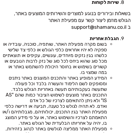
שירות לקוחות
בשאלות ובירורים בנוגע למוצרים והשירותים המוצעים באתר,
הגולש מוזמן ליצור קשר עם מפעילת האתר
ב
support@shamanu.co.il
הגבלת אחריות
בשום מקרה מפעילת האתר, שותפיה, סוכניה, עובדיה או
ספקיה לא יהיו אחראים כלפי הגולש או כלפי צד שלישי
כלשהו בגין נזקים מיוחדים, עונשיים, עקיפים או תוצאתיים
מכל סוג שהוא ביחס לכל סוג של נזק לרבות הנובעים או
קשורים בשימוש או בחוסר היכולת להשתמש באתר או
במה שמצוי בו.
המידע המופיע באתר והתכנים המוצגים באתר ניתנים
ומסופקים לשם הלימוד והעשרה בלבד וכל פעולה
שתעשה בעקבותיהם תעשה באחריות הגולש בלבד.
התכנים באתר מוצעים לשימוש הציבור כמות שהם "AS
IS" ולא ניתן להתאימם לצרכיו של כל אדם
ואדם. לא תהיה לגולש כל טענה, תביעה או דרישה כלפי
מפעילת האתר בגין התכנים, יכולותיהם, מגבלותיהם ו/או
התאמתם לצרכיו והשימוש באתר, או על פי מידע המוצג
בו, יהיה על אחריותו הבלעדית של הגולש באתר.
מפעילת האתר ממליצה לגולשים באתר לנהוג בזהירות,