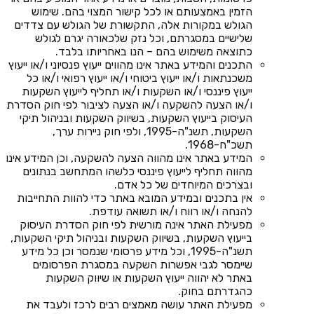
הזמין באמצעותם או לכל קישור המצוי בהם. שימוש
הגולש במקורות אלה, התקשורת של הגולש עם צדדים
שלישיים במסגרתם, וכל נזק שלכאורה יגרם לגולש
כתוצאה משימוש בהם – הנו באחריותו בלבד.
התכנים והמידע באתר אינו מהווים ייעוץ פנסיוני ו/או ייעוץ
משכנתאות ו/או ייעוץ ביטוחי ו/או ייעוץ רפואי ו/או כל
ייעוץ פיננסי ו/או השקעות ו/או תחליף לייעוץ השקעות
ו/או הצעה להשקעה ו/או הצעה לציבור לפי חוק הסדרת
העיסוק בייעוץ השקעות, בשיווק השקעות ובניהול תיקי
השקעות, תשנ"ה-1995, ולפי חוק ניירות ערך,
תשכ"ח-1968.
המידע באתר אינו מהווה הצעה להשקעה, וכן המידע אינו
מהווה תחליף לייעוץ פיננסי כלשהו המתחשב בנתונים
ובצרכים המיוחדים של כל אדם.
אין בתכנים ובמידע המובא באתר כדי להוות התחייבות
להנחה ו/או רווח ו/או תשואה עודפת.
מפעילת האתר אינה מורשית לפי חוק הסדרת העיסוק
בייעוץ השקעות, בשיווק השקעות ובניהול תיקי השקעות,
תשנ"ה-1995, וכל מידע פרסומי שנמסר וכן כל מידע
שיימסר לגבי אפשרות השקעה במסגרת הפרסומים
באתר לא יהווה ייעוץ השקעות או שיווק השקעות
כהגדרתם בחוק.
מפעילת האתר עושה מאמצים רבים לרכז ולעבד את