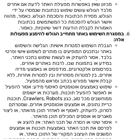
מכיוון שאין באפשרות מפעילת האתר לדעת אם אחרים
מלבד הגולש עושים שימוש בכתובות שנמסרו על ידי
הגולש, מסירת הכתובות והסכמת הגולש, כאמור, מהווה
אישור הגולש להסכמת כל המשתמשים בכתובות
האמורות לקבלת הודעות דואר שיווקיות, כאמור.
במסגרת השימוש באתר מתחייב הגולש להימנע מפעולות
אלה:
הגבלת השימוש למטרות אישיות: הגלישה והשימוש
באתר ובתכנים המופיעים בו מותרים לשימוש אישי ופרטי
בלבד. אסור להעתיק או לעשות שימוש בתכני האתר,
במידע או בתמונות שבו, לרבות באתרים אחרים,
בפרסומים אלקטרוניים, מודפסים או באמצעי מדיה
אחרים, בין למטרות מסחריות ובין למטרות אחרות, ללא
קבלת אישור מפורש בכתב ומראש מהמפעיל.
שימוש באמצעים אוטומטיים לאיסוף מידע: אסור להפעיל
או לאפשר להפעיל תוכנות, מערכות או יישומים
ממוחשבים מכל סוג, כגון Crawlers, Robots, תוכנות
כריית נתונים, או אמצעים אוטומטיים אחרים, שמטרתם
לסרוק, להעתיק, לאסוף או לאחזר תוכן מהאתר, או ליצור
מאגרים או אוספים המכילים תוכן מהאתר.
איסור שינוי או הסרה של תכני האתר: אין להציג או
לפרסם את תכני האתר באמצעות תוכנות או אמצעים
המשנים את העיצוב המקורי של התוכן באתר, או