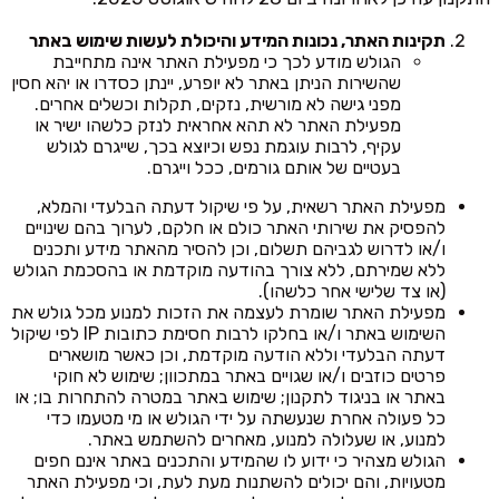
תקינות האתר, נכונות המידע והיכולת לעשות שימוש באתר
הגולש מודע לכך כי מפעילת האתר אינה מתחייבת
שהשירות הניתן באתר לא יופרע, יינתן כסדרו או יהא חסין
מפני גישה לא מורשית, נזקים, תקלות וכשלים אחרים.
מפעילת האתר לא תהא אחראית לנזק כלשהו ישיר או
עקיף, לרבות עוגמת נפש וכיוצא בכך, שייגרם לגולש
בעטיים של אותם גורמים, ככל וייגרם.
מפעילת האתר רשאית, על פי שיקול דעתה הבלעדי והמלא,
להפסיק את שירותי האתר כולם או חלקם, לערוך בהם שינויים
ו/או לדרוש לגביהם תשלום, וכן להסיר מהאתר מידע ותכנים
ללא שמירתם, ללא צורך בהודעה מוקדמת או בהסכמת הגולש
(או צד שלישי אחר כלשהו).
מפעילת האתר שומרת לעצמה את הזכות למנוע מכל גולש את
השימוש באתר ו/או בחלקו לרבות חסימת כתובות IP לפי שיקול
דעתה הבלעדי וללא הודעה מוקדמת, וכן כאשר מושארים
פרטים כוזבים ו/או שגויים באתר במתכוון; שימוש לא חוקי
באתר או בניגוד לתקנון; שימוש באתר במטרה להתחרות בו; או
כל פעולה אחרת שנעשתה על ידי הגולש או מי מטעמו כדי
למנוע, או שעלולה למנוע, מאחרים להשתמש באתר.
הגולש מצהיר כי ידוע לו שהמידע והתכנים באתר אינם חפים
מטעויות, והם יכולים להשתנות מעת לעת, וכי מפעילת האתר