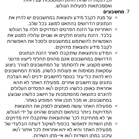
ואסמכתאות לפעילות הגולש.
מחשבונים
על מנת לקבל מידע ותוצאות במחשבונים יש להזין את
הנתונים הדרושים בהתאם למוצג בכל שלב.
האחריות על הזנת הפרטים המדויקים חלה על הגולש
בלבד. הזנת נתונים חלקיים או שגויים עלולה למנוע את
האפשרות להשתמש במחשבונים ולסכל את האפשרות
לקבל מידע ותוצאות מדויקים.
המידע והתוצאות שיתקבלו לאחר הזנת הנתונים
הדרושים במחשבונים אינם מהווים תחליף לייעוץ פרטני
מאיש מקצוע. אין להסתמך על המחשבונים לצורך ביצוע
עסקאות מסוימות או פעולות כלשהן. מטרת המחשבונים
היא להוות כלי עזר בנוסף לחישובים ידניים ו/או הצלבת
נתונים עם חישובים אחרים. מפעילת האתר לא תהא
אחראית באופן כלשהו לנזקים ו/או הפסדים העלולים
להיגרם כתוצאה מהסתמכות על חישוב כלשהו שבוצע
במחשבונים, או מכל תוכן אחר המופיע באתר.
מפעילת האתר עושה מאמצים לספק את התוצאות
המדויקות ביותר בהתאם לנתונים שהוזנו על ידי הגולש,
אך לא מתחייבת לכך שהתוצאות שיתקבלו יהיו מדויקים.
מתן השירות יתאפשר בכפוף לשיקול דעתה הבלעדי של
מפעילת האתר והיא לא יהא אחראית לכל איחור ו/או
עיכוב במתן השירות ו/או אי-מתן השירות.