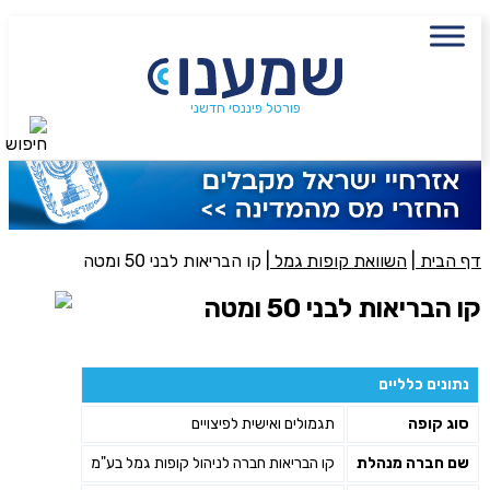
עם מתכנן פיננסי, השאירו פרטים:
שם מלא
נייד
פורטל פיננסי חדשני
חיפוש
פעולה נדרשת
היכן מנוהל החיסכון?
דף הבית
|
השוואת קופות גמל
|
קו הבריאות לבני 50 ומטה
קו הבריאות לבני 50 ומטה
סכום חיסכון בקרן
נתונים כלליים
אני מאשר את תנאיי השימוש והפרטיות של האתר
סוג קופה
תגמולים ואישית לפיצויים
מאשר כי פרטיי ישמשו לקבלת פניות והצעות שיווקיות למוצרים
פנסיוניים\ביטוח באמצעות טלפון, מייל או SMS מאיתנו או צד שלישי
שם חברה מנהלת
קו הבריאות חברה לניהול קופות גמל בע"מ
שליחה