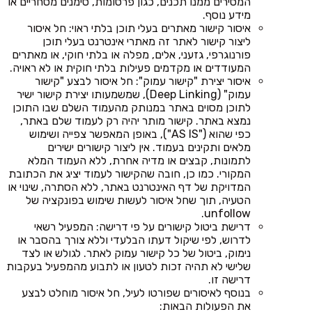
המסירים ממנו תכנים, כגון פרסומות, סימנים מסחריים או
מידע נוסף.
איסור קישור מאתרים בעלי תוכן בלתי ראוי: חל איסור
ליצור קישור לאתר זה מאתרי אינטרנט בעלי תוכן
פורנוגרפי, גזעני, אלים, מפלה או בלתי חוקי, או מאתרים
המעודדים או מקדמים פעילות בלתי חוקית או לא ראויה.
איסור יצירת "קישור עמוק": חל איסור לבצע "קישור
עמוק" (Deep Linking), שמשמעותו יצירת קישור ישיר
לתוכן מסוים באתר במנותק מהעמוד השלם שבו התוכן
נמצא באתר. קישור מותר יהיה רק לעמוד שלם באתר,
כפי שהוא ("AS IS"), באופן המאפשר צפייה ושימוש
מלאים ותקינים בעמוד. אין ליצור קישורים ישירים
לתמונות, קבצים או מדיה אחרת, ללא העמוד המלא
המקורי. כמו כן, חובה שהקישור לעמוד יציג את הכתובת
המדויקת של דף האינטרנט באתר, ללא הסתרה, שינוי או
הטעיה, תוך שחל איסור לעשות שימוש בפונקציה של
unfollow.
דרישת ביטול קישורים על פי דרישה: המפעיל רשאי
לדרוש, לפי שיקול דעתו הבלעדי וללא צורך בהסבר או
נימוק, ביטול של כל קישור עמוק לאתר. לגולש או לצד
שלישי לא תהיה זכות לטעון או לתבוע מהמפעיל בעקבות
דרישה זו.
בנוסף לאיסורים שפורטו לעיל, חל איסור מוחלט לבצע
את הפעולות הבאות: