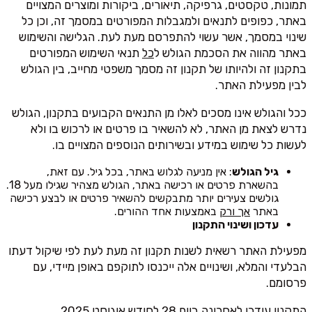
תמונות, טקסטים, גרפיקה, תיאורים, ביקורות ומוצרים המצויים
באתר, כפופים לתנאים ולמגבלות המפורטים במסמך זה, וכן כל
שינוי במסמך, אשר עשוי להתפרסם מעת לעת. הגלישה והשימוש
באתר מהווה את הסכמת הגולש ל
כל
תנאי השימוש המפורטים
בתקנון זה ולהיותו של תקנון זה מסמך משפטי מחייב, בין הגולש
לבין מפעילת האתר.
ככל והגולש אינו מסכים לאלו מן התנאים הקבועים בתקנון, הגולש
נדרש לצאת מן האתר, לא להשאיר בו פרטים או לרכוש בו ולא
לעשות כל שימוש במידע ובשירותים הנוספים המצויים בו.
גיל הגולש
: אין מניעה לגלוש באתר, בכל גיל. עם זאת,
בהשארת פרטים או רכישה באתר, הגולש מצהיר שגילו מעל 18.
גולשים צעירים יותר מתבקשים להשאיר פרטים או לבצע רכישה
באתר
אך ורק
באמצעות אחד ההורים.
עדכון ושינוי התקנון
מפעילת האתר רשאית לשנות תקנון זה מעת לעת לפי שיקול דעתו
הבלעדי והמלא, ושינויים אלה ייכנסו לתוקפם באופן מיידי, עם
פרסומם.
התקנון עודכן לאחרונה ביום 28 לחודש אוגוסט 2025.