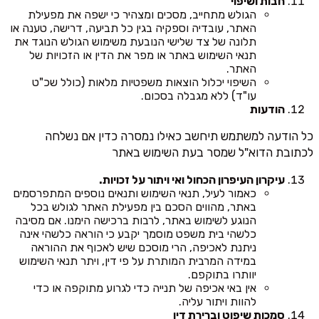
חבות ושיפוי
הגולש מתחייב, מסכים ומצהיר כי ישפה את מפעילת
האתר, עובדיה וספקיה בגין כל תביעה, דרישה, טענה או
תלונה של צד שלישי הנובעת משימוש הגולש הנוגד את
תנאי השימוש באתר או מפר את הדין או הזכויות של
האתר.
השיפוי יכלול הוצאות משפטיות מלאות (כולל שכ"ט
עו"ד) ללא מגבלה בסכום.
הודעות
כל הודעה למשתמש תיחשב כאילו נמסרה כדין אם נשלחה
לכתובת הדוא"ל שמסר בעת השימוש באתר
עיקרון העיפרון הכחול ואי ויתור על זכויות.
כאמור לעיל, תנאי השימוש ותנאים נוספים המתפרסמים
באתר, מהווים הסכם בין מפעילת האתר לגולש בכל
הנוגע לשימוש באתר, לרבות ברכישה הימנו. אם מסיבה
כלשהי בית משפט מוסמך יקבע כי הוראה כלשהי אינה
ניתנת לאכיפה, הרי מוסכם שיש לאכוף את ההוראה
במידה המרבית המותרת על פי דין, ויתר תנאי השימוש
יוותרו בתוקפם.
אין באי אכיפה של תנייה כדי לגרוע מתוקפה או כדי
להוות ויתור עליה.
סמכות שיפוט וברירת דין