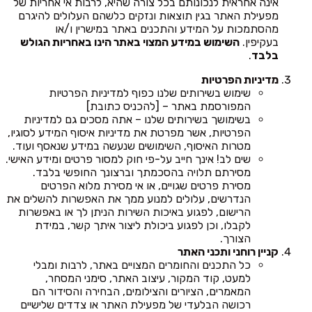
אינה אחראית לנכונותם בכל צורה שהיא, לרבות אי אחריות של
מפעילת האתר בגין תוצאות ונזקים כלשהם העלולים להיגרם
מהסתמכות על המידע והתכנים באתר במישרין ו/או
בעקיפין.
השימוש במידע המצוי באתר הינו באחריות הגולש
בלבד
.
מדיניות הפרטיות
שימוש בשירותים שלנו כפוף למדיניות הפרטיות
המפורסמת באתר – [להכניס כתובת]
בשימושך בשירותים שלנו – אתה מסכים גם למדיניות
הפרטיות, אשר מפרטת את מדיניות איסוף המידע לסוגיו,
מטרות האיסוף, השימושים שנעשה במידע שנאסף ועוד.
שים לב! אינך חייב על-פי חוק למסור פרטים ומידע האישי.
מסירתם תלויה בהסכמתך וברצונך החופשי בלבד.
מסירת פרטים שגויים, או אי מסירת מלוא הפרטים
הנדרשים, עלולים למנוע ממך את האפשרות להשלים את
הרישום, לפגוע באיכות השירות הניתן לך או באפשרות
לקבלו, וכן לפגוע ביכולת ליצור איתך קשר, במידת
הצורך.
קניין רוחני ותכני האתר
כל התכנים והחומרים המצויים באתר, לרבות ומבלי
למעט, קוד המקור, עיצוב האתר, סימני המסחר,
המאמרים, הציורים והצילומים, הבחירה והסידור הם
רכושה הבלעדי של מפעילת האתר או צדדים שלישיים