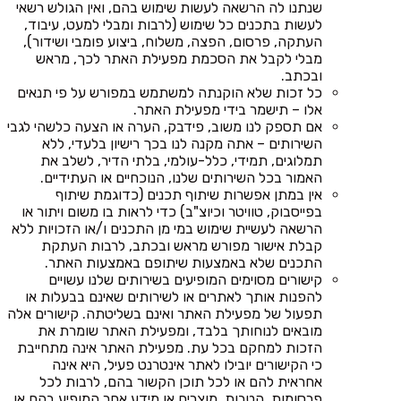
שנתנו לה הרשאה לעשות שימוש בהם, ואין הגולש רשאי
לעשות בתכנים כל שימוש (לרבות ומבלי למעט, עיבוד,
העתקה, פרסום, הפצה, משלוח, ביצוע פומבי ושידור),
מבלי לקבל את הסכמת מפעילת האתר לכך, מראש
ובכתב.
כל זכות שלא הוקנתה למשתמש במפורש על פי תנאים
אלו – תישמר בידי מפעילת האתר.
אם תספק לנו משוב, פידבק, הערה או הצעה כלשהי לגבי
השירותים – אתה מקנה לנו בכך רישיון בלעדי, ללא
תמלוגים, תמידי, כלל-עולמי, בלתי הדיר, לשלב את
האמור בכל השירותים שלנו, הנוכחיים או העתידיים.
אין במתן אפשרות שיתוף תכנים (כדוגמת שיתוף
בפייסבוק, טוויטר וכיוצ"ב) כדי לראות בו משום ויתור או
הרשאה לעשיית שימוש במי מן התכנים ו/או הזכויות ללא
קבלת אישור מפורש מראש ובכתב, לרבות העתקת
התכנים שלא באמצעות שיתופם באמצעות האתר.
קישורים מסוימים המופיעים בשירותים שלנו עשויים
להפנות אותך לאתרים או לשירותים שאינם בבעלות או
תפעול של מפעילת האתר ואינם בשליטתה. קישורים אלה
מובאים לנוחותך בלבד, ומפעילת האתר שומרת את
הזכות למחקם בכל עת. מפעילת האתר אינה מתחייבת
כי הקישורים יובילו לאתר אינטרנט פעיל, היא אינה
אחראית להם או לכל תוכן הקשור בהם, לרבות לכל
פרסומות, הטבות, מוצרים או מידע אחר המופיע בהם או