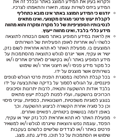
ולקרוא בעיון את המידע המוצג באתר ובכלל זה את
המידע ביחס לשירות עצמו, תיאורו והתאמתו לצרכיו.
יודגש כי המידע המוצג באתר אינו מובא כתחליף
לקבלת יעוץ פרטני מגורם מקצועי, ואינו מתאים
לנסיבותיו הספציפיות של כל מקרה ומקרה והוא מהווה
מידע כללי בלבד, ואינו מהווה ייעוץ
.
אין לראות במידע המופיע באתר משום הבטחה לתוצאה
כלשהי ו/או אחריות לאופן הפעילויות של השירותים
המוצעים בו. מפעילת האתר לא תהא אחראית לשום נזק,
ישיר או עקיף, אשר ייגרם לגולש כתוצאה מהסתמכות על
מידע המופיע באתר ו/או בקישורים לאתרים אחרים ו/או
כל מקור מידע פנימי ו/או חיצוני אחר ו/או שימוש
בשירותים אשר מוצגים על ידו.
בכל קבלת החלטה במסגרת הפנית פרטי הגולש לגופים
פיננסיים, על הגולש לסמוך על בדיקה שהתבצעה על ידו
בלבד אודות ההשקעה ותנאיה, לרבות יתרונות וסיכונים
הכרוכים בהשקעה, ועליו לפנות לקבלת ייעוץ מתאים
בנוגע לסוגיות משפטיות, חשבונאיות, כספיות, ענייני מיסוי
וכן כל סוגיה אחרת הקשורה לביצוע ההשקעה. וכך
באופן דומה בנושאים ביטוחיים, רפואיים ואחרים.
מפעילת האתר לא תהא אחראית לכל נזק ישיר או עקיף,
הפסד, עוגמת נפש והוצאות שייגרמו לגולש ו/או למשאיר
פרטים באתר ו/או לצדדים שלישיים כלשהם בעקבות
שימוש או הסתמכות על כל תוכן, מידע, נתון, מצג,