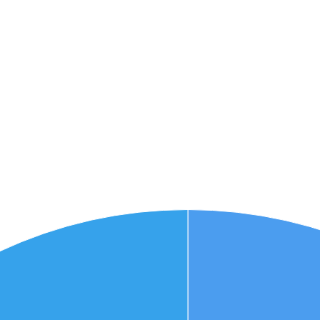
אני מאשר את תנאיי השימוש והפרטיות של האתר
מאשר כי פרטיי ישמשו לקבלת פניות והצעות שיווקיות למוצרים
פנסיוניים\ביטוח באמצעות טלפון, מייל או SMS מאיתנו או צד שלישי
שליחה