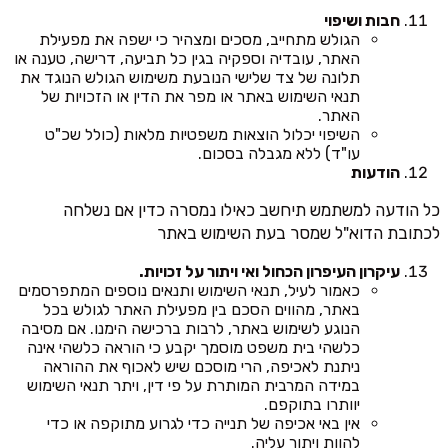
חבות ושיפוי
הגולש מתחייב, מסכים ומצהיר כי ישפה את מפעילת
האתר, עובדיה וספקיה בגין כל תביעה, דרישה, טענה או
תלונה של צד שלישי הנובעת משימוש הגולש הנוגד את
תנאי השימוש באתר או מפר את הדין או הזכויות של
האתר.
השיפוי יכלול הוצאות משפטיות מלאות (כולל שכ"ט
עו"ד) ללא מגבלה בסכום.
הודעות
כל הודעה למשתמש תיחשב כאילו נמסרה כדין אם נשלחה
לכתובת הדוא"ל שמסר בעת השימוש באתר
עיקרון העיפרון הכחול ואי ויתור על זכויות.
כאמור לעיל, תנאי השימוש ותנאים נוספים המתפרסמים
באתר, מהווים הסכם בין מפעילת האתר לגולש בכל
הנוגע לשימוש באתר, לרבות ברכישה הימנו. אם מסיבה
כלשהי בית משפט מוסמך יקבע כי הוראה כלשהי אינה
ניתנת לאכיפה, הרי מוסכם שיש לאכוף את ההוראה
במידה המרבית המותרת על פי דין, ויתר תנאי השימוש
יוותרו בתוקפם.
אין באי אכיפה של תנייה כדי לגרוע מתוקפה או כדי
להוות ויתור עליה.