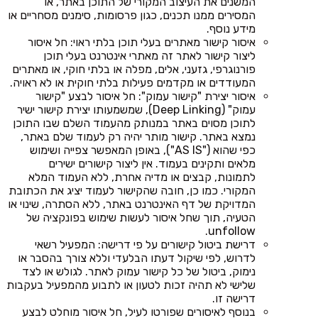
המשנים את העיצוב המקורי של התוכן באתר, או
המסירים ממנו תכנים, כגון פרסומות, סימנים מסחריים או
מידע נוסף.
איסור קישור מאתרים בעלי תוכן בלתי ראוי: חל איסור
ליצור קישור לאתר זה מאתרי אינטרנט בעלי תוכן
פורנוגרפי, גזעני, אלים, מפלה או בלתי חוקי, או מאתרים
המעודדים או מקדמים פעילות בלתי חוקית או לא ראויה.
איסור יצירת "קישור עמוק": חל איסור לבצע "קישור
עמוק" (Deep Linking), שמשמעותו יצירת קישור ישיר
לתוכן מסוים באתר במנותק מהעמוד השלם שבו התוכן
נמצא באתר. קישור מותר יהיה רק לעמוד שלם באתר,
כפי שהוא ("AS IS"), באופן המאפשר צפייה ושימוש
מלאים ותקינים בעמוד. אין ליצור קישורים ישירים
לתמונות, קבצים או מדיה אחרת, ללא העמוד המלא
המקורי. כמו כן, חובה שהקישור לעמוד יציג את הכתובת
המדויקת של דף האינטרנט באתר, ללא הסתרה, שינוי או
הטעיה, תוך שחל איסור לעשות שימוש בפונקציה של
unfollow.
דרישת ביטול קישורים על פי דרישה: המפעיל רשאי
לדרוש, לפי שיקול דעתו הבלעדי וללא צורך בהסבר או
נימוק, ביטול של כל קישור עמוק לאתר. לגולש או לצד
שלישי לא תהיה זכות לטעון או לתבוע מהמפעיל בעקבות
דרישה זו.
בנוסף לאיסורים שפורטו לעיל, חל איסור מוחלט לבצע