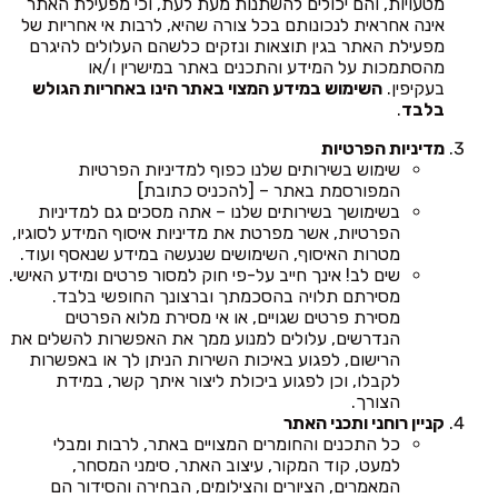
מטעויות, והם יכולים להשתנות מעת לעת, וכי מפעילת האתר
אינה אחראית לנכונותם בכל צורה שהיא, לרבות אי אחריות של
מפעילת האתר בגין תוצאות ונזקים כלשהם העלולים להיגרם
מהסתמכות על המידע והתכנים באתר במישרין ו/או
בעקיפין.
השימוש במידע המצוי באתר הינו באחריות הגולש
בלבד
.
מדיניות הפרטיות
שימוש בשירותים שלנו כפוף למדיניות הפרטיות
המפורסמת באתר – [להכניס כתובת]
בשימושך בשירותים שלנו – אתה מסכים גם למדיניות
הפרטיות, אשר מפרטת את מדיניות איסוף המידע לסוגיו,
מטרות האיסוף, השימושים שנעשה במידע שנאסף ועוד.
שים לב! אינך חייב על-פי חוק למסור פרטים ומידע האישי.
מסירתם תלויה בהסכמתך וברצונך החופשי בלבד.
מסירת פרטים שגויים, או אי מסירת מלוא הפרטים
הנדרשים, עלולים למנוע ממך את האפשרות להשלים את
הרישום, לפגוע באיכות השירות הניתן לך או באפשרות
לקבלו, וכן לפגוע ביכולת ליצור איתך קשר, במידת
הצורך.
קניין רוחני ותכני האתר
כל התכנים והחומרים המצויים באתר, לרבות ומבלי
למעט, קוד המקור, עיצוב האתר, סימני המסחר,
המאמרים, הציורים והצילומים, הבחירה והסידור הם