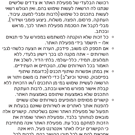
רכושה הבלעדי של מפעילת האתר או צדדים שלישיים
שנתנו לה הרשאה לעשות שימוש בהם, ואין הגולש רשאי
לעשות בתכנים כל שימוש (לרבות ומבלי למעט, עיבוד,
העתקה, פרסום, הפצה, משלוח, ביצוע פומבי ושידור),
מבלי לקבל את הסכמת מפעילת האתר לכך, מראש
ובכתב.
כל זכות שלא הוקנתה למשתמש במפורש על פי תנאים
אלו – תישמר בידי מפעילת האתר.
אם תספק לנו משוב, פידבק, הערה או הצעה כלשהי לגבי
השירותים – אתה מקנה לנו בכך רישיון בלעדי, ללא
תמלוגים, תמידי, כלל-עולמי, בלתי הדיר, לשלב את
האמור בכל השירותים שלנו, הנוכחיים או העתידיים.
אין במתן אפשרות שיתוף תכנים (כדוגמת שיתוף
בפייסבוק, טוויטר וכיוצ"ב) כדי לראות בו משום ויתור או
הרשאה לעשיית שימוש במי מן התכנים ו/או הזכויות ללא
קבלת אישור מפורש מראש ובכתב, לרבות העתקת
התכנים שלא באמצעות שיתופם באמצעות האתר.
קישורים מסוימים המופיעים בשירותים שלנו עשויים
להפנות אותך לאתרים או לשירותים שאינם בבעלות או
תפעול של מפעילת האתר ואינם בשליטתה. קישורים אלה
מובאים לנוחותך בלבד, ומפעילת האתר שומרת את
הזכות למחקם בכל עת. מפעילת האתר אינה מתחייבת
כי הקישורים יובילו לאתר אינטרנט פעיל, היא אינה
אחראית להם או לכל תוכן הקשור בהם, לרבות לכל