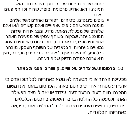
שימוש או הסתמכות על כל תוכן, מידע, נתון, מצג,
תמונה, וידאו, אודיו, פרסומת, מוצר, שירות וכו' המופעים
באתר.
גופים פיננסיים, ביטוחיים, רפואיים ואחרים אשר אליהם
מופנה הגולש הם גופים עצמאיים ואינם קשורים ו/או אינם
שלוחים של מפעילת האתר. מידע ומצג אודות שירות
המוצג באתר, שמקורו בשותף עסקי של מפעילת האתר
ששירותיו מופיעים באתר וכל תוכן ביחס לשירותים כאמור
נמצאים באחריותו הבלעדית של השותף העסקי. מובהר
כי למפעילת האתר אין כל אחריות בגין מידע מעין זה, ואין
היא ערבה למידת הדיוק של מידע זה.
פרסומות של צדדים שלישיים, קישורים והפניות באתר
מפעילת האתר או מי מטעמה לא נושא באחריות לכל תוכן פרסומי
או מידע מסחרי אחר שיפורסם באתר. הפרסום באתר אינו משום
המלצה, חוות דעת, הבעת דעה, עידוד או שידול, מצד מפעילת
האתר ולמעשה כל החלטה בדבר השימוש בתכנים הכלכליים,
ביטוחיים, רפואיים ואחרים שיבחר לקבל הגולש באתר, תיעשה
באחריותו הבלעדית.