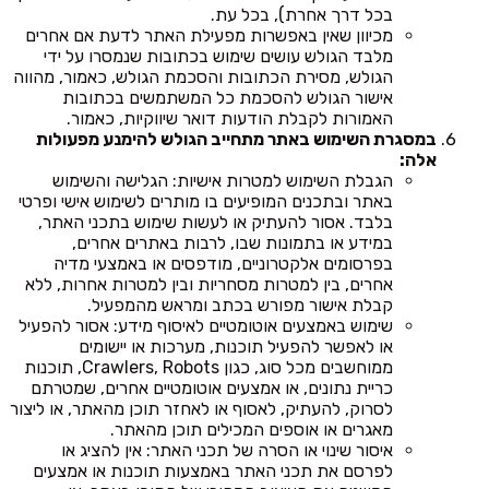
בכל דרך אחרת), בכל עת.
מכיוון שאין באפשרות מפעילת האתר לדעת אם אחרים
מלבד הגולש עושים שימוש בכתובות שנמסרו על ידי
הגולש, מסירת הכתובות והסכמת הגולש, כאמור, מהווה
אישור הגולש להסכמת כל המשתמשים בכתובות
האמורות לקבלת הודעות דואר שיווקיות, כאמור.
במסגרת השימוש באתר מתחייב הגולש להימנע מפעולות
אלה:
הגבלת השימוש למטרות אישיות: הגלישה והשימוש
באתר ובתכנים המופיעים בו מותרים לשימוש אישי ופרטי
בלבד. אסור להעתיק או לעשות שימוש בתכני האתר,
במידע או בתמונות שבו, לרבות באתרים אחרים,
בפרסומים אלקטרוניים, מודפסים או באמצעי מדיה
אחרים, בין למטרות מסחריות ובין למטרות אחרות, ללא
קבלת אישור מפורש בכתב ומראש מהמפעיל.
שימוש באמצעים אוטומטיים לאיסוף מידע: אסור להפעיל
או לאפשר להפעיל תוכנות, מערכות או יישומים
ממוחשבים מכל סוג, כגון Crawlers, Robots, תוכנות
כריית נתונים, או אמצעים אוטומטיים אחרים, שמטרתם
לסרוק, להעתיק, לאסוף או לאחזר תוכן מהאתר, או ליצור
מאגרים או אוספים המכילים תוכן מהאתר.
איסור שינוי או הסרה של תכני האתר: אין להציג או
לפרסם את תכני האתר באמצעות תוכנות או אמצעים