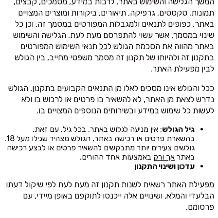
המשך הגלישה והשימוש באתר, לרבות במידע, מסמכים, קבצים,
תמונות, טקסטים, גרפיקה, תיאורים, ביקורות ומוצרים המצויים
באתר, כפופים לתנאים ולמגבלות המפורטים במסמך זה, וכן כל
שינוי במסמך, אשר עשוי להתפרסם מעת לעת. הגלישה והשימוש
באתר מהווה את הסכמת הגולש ל
כל
תנאי השימוש המפורטים
בתקנון זה ולהיותו של תקנון זה מסמך משפטי מחייב, בין הגולש
לבין מפעילת האתר.
ככל והגולש אינו מסכים לאלו מן התנאים הקבועים בתקנון, הגולש
נדרש לצאת מן האתר, לא להשאיר בו פרטים או לרכוש בו ולא
לעשות כל שימוש במידע ובשירותים הנוספים המצויים בו.
גיל הגולש
: אין מניעה לגלוש באתר, בכל גיל. עם זאת,
בהשארת פרטים או רכישה באתר, הגולש מצהיר שגילו מעל 18.
גולשים צעירים יותר מתבקשים להשאיר פרטים או לבצע רכישה
באתר
אך ורק
באמצעות אחד ההורים.
עדכון ושינוי התקנון
מפעילת האתר רשאית לשנות תקנון זה מעת לעת לפי שיקול דעתו
הבלעדי והמלא, ושינויים אלה ייכנסו לתוקפם באופן מיידי, עם
פרסומם.