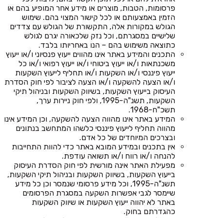
פרסומות, הטבות, מוצרים או מידע אחר המופיע בהם או
הזמין באמצעותם או לכל קישור המצוי בהם. שימוש
הגולש במקורות אלה, התקשורת של הגולש עם צדדים
שלישיים במסגרתם, וכל נזק שלכאורה יגרם לגולש
כתוצאה משימוש בהם – הנו באחריותו בלבד.
התכנים והמידע באתר אינו מהווים ייעוץ פנסיוני ו/או ייעוץ
משכנתאות ו/או ייעוץ ביטוחי ו/או ייעוץ רפואי ו/או כל
ייעוץ פיננסי ו/או השקעות ו/או תחליף לייעוץ השקעות
ו/או הצעה להשקעה ו/או הצעה לציבור לפי חוק הסדרת
העיסוק בייעוץ השקעות, בשיווק השקעות ובניהול תיקי
השקעות, תשנ"ה-1995, ולפי חוק ניירות ערך,
תשכ"ח-1968.
המידע באתר אינו מהווה הצעה להשקעה, וכן המידע אינו
מהווה תחליף לייעוץ פיננסי כלשהו המתחשב בנתונים
ובצרכים המיוחדים של כל אדם.
אין בתכנים ובמידע המובא באתר כדי להוות התחייבות
להנחה ו/או רווח ו/או תשואה עודפת.
מפעילת האתר אינה מורשית לפי חוק הסדרת העיסוק
בייעוץ השקעות, בשיווק השקעות ובניהול תיקי השקעות,
תשנ"ה-1995, וכל מידע פרסומי שנמסר וכן כל מידע
שיימסר לגבי אפשרות השקעה במסגרת הפרסומים
באתר לא יהווה ייעוץ השקעות או שיווק השקעות
כהגדרתם בחוק.