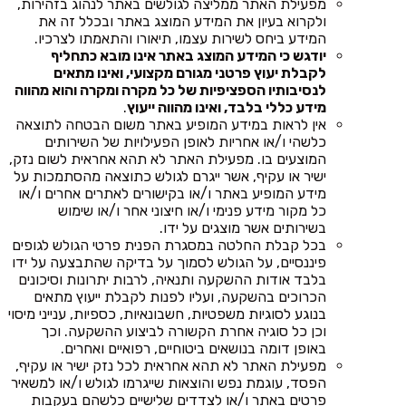
מפעילת האתר ממליצה לגולשים באתר לנהוג בזהירות,
ולקרוא בעיון את המידע המוצג באתר ובכלל זה את
המידע ביחס לשירות עצמו, תיאורו והתאמתו לצרכיו.
יודגש כי המידע המוצג באתר אינו מובא כתחליף
לקבלת יעוץ פרטני מגורם מקצועי, ואינו מתאים
לנסיבותיו הספציפיות של כל מקרה ומקרה והוא מהווה
מידע כללי בלבד, ואינו מהווה ייעוץ
.
אין לראות במידע המופיע באתר משום הבטחה לתוצאה
כלשהי ו/או אחריות לאופן הפעילויות של השירותים
המוצעים בו. מפעילת האתר לא תהא אחראית לשום נזק,
ישיר או עקיף, אשר ייגרם לגולש כתוצאה מהסתמכות על
מידע המופיע באתר ו/או בקישורים לאתרים אחרים ו/או
כל מקור מידע פנימי ו/או חיצוני אחר ו/או שימוש
בשירותים אשר מוצגים על ידו.
בכל קבלת החלטה במסגרת הפנית פרטי הגולש לגופים
פיננסיים, על הגולש לסמוך על בדיקה שהתבצעה על ידו
בלבד אודות ההשקעה ותנאיה, לרבות יתרונות וסיכונים
הכרוכים בהשקעה, ועליו לפנות לקבלת ייעוץ מתאים
בנוגע לסוגיות משפטיות, חשבונאיות, כספיות, ענייני מיסוי
וכן כל סוגיה אחרת הקשורה לביצוע ההשקעה. וכך
באופן דומה בנושאים ביטוחיים, רפואיים ואחרים.
מפעילת האתר לא תהא אחראית לכל נזק ישיר או עקיף,
הפסד, עוגמת נפש והוצאות שייגרמו לגולש ו/או למשאיר
פרטים באתר ו/או לצדדים שלישיים כלשהם בעקבות