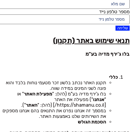
מספר טלפון נייד
שליחה
תנאי שימוש באתר (תקנון)
בלו ג'ירף מדיה בע"מ
כללי
תקנון האתר נכתב בלשון זכר מטעמי נוחות בלבד והוא
פונה לשני המינים במידה שווה.
בלו ג'ירף מדיה בע"מ (להלן: "
מפעילת האתר
" או
"
אנחנו
") מפעילה את האתר
[https://shamanu.co.il/] (להלן: "
האתר
").
במסמך זה אנחנו נפרט את התנאים בהם אנחנו מספקים
את השירותים שלנו באמצעות האתר.
הסכמת הגולש