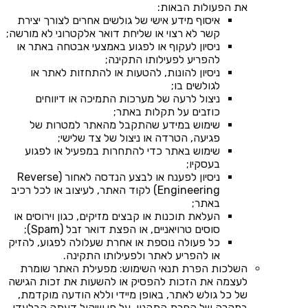
את הפעולות הבאות:
איסוף מידע אישי של גולשים אחרים לצורך יצירת
קשר לא רצוי או שליחת דואר אלקטרוני לא מורשה;
ניסיון לעקוף או לפגוע באמצעי אבטחה באתר או
להפריע לפעילותו התקינה;
ניסיון להונות, להטעות או להתחזות לאתר או
לגולשים בו;
ניצול לרעה של מערכות התמיכה או דיווחים
כוזבים על תקלות באתר;
שימוש במידע שהתקבל מהאתר למטרות של
פגיעה, הטרדה או ניצול של צד שלישי;
שימוש באתר כדי להתחרות במפעיל או לפגוע
בעסקיו;
ניסיון לפענח או לבצע הנדסה לאחור (Reverse
Engineering) לקוד האתר, לעיצוב או לכל רכיב
באתר;
העלאת תוכנות או קבצים מזיקים, כגון וירוסים או
סוסים טרויאניים, או הפצת דואר זבל (Spam);
כל פעולה נוספת או אחרת שעלולה לפגוע, להזיק
או להפריע לאתר ולפעילותו התקינה.
השלכות הפרת תנאי השימוש: מפעילת האתר שומרת
לעצמה את הזכות להפסיק או להשעות את זכות הגישה
של כל גולש לאתר, באופן מיידי וללא הודעה מוקדמת,
במקרה של הפרת התקנון, על פי שיקול דעתה הבלעדי