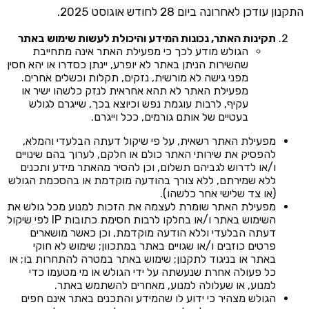
התקנון עודכן לאחרונה ביום 28 לחודש אוגוסט 2025.
תקינות האתר, נכונות המידע והיכולת לעשות שימוש באתר
הגולש מודע לכך כי מפעילת האתר אינה מתחייבת
שהשירות הניתן באתר לא יופרע, יינתן כסדרו או יהא חסין
מפני גישה לא מורשית, נזקים, תקלות וכשלים אחרים.
מפעילת האתר לא תהא אחראית לנזק כלשהו ישיר או
עקיף, לרבות עוגמת נפש וכיוצא בכך, שייגרם לגולש
בעטיים של אותם גורמים, ככל וייגרם.
מפעילת האתר רשאית, על פי שיקול דעתה הבלעדי והמלא,
להפסיק את שירותי האתר כולם או חלקם, לערוך בהם שינויים
ו/או לדרוש לגביהם תשלום, וכן להסיר מהאתר מידע ותכנים
ללא שמירתם, ללא צורך בהודעה מוקדמת או בהסכמת הגולש
(או צד שלישי אחר כלשהו).
מפעילת האתר שומרת לעצמה את הזכות למנוע מכל גולש את
השימוש באתר ו/או בחלקו לרבות חסימת כתובות IP לפי שיקול
דעתה הבלעדי וללא הודעה מוקדמת, וכן כאשר מושארים
פרטים כוזבים ו/או שגויים באתר במתכוון; שימוש לא חוקי
באתר או בניגוד לתקנון; שימוש באתר במטרה להתחרות בו; או
כל פעולה אחרת שנעשתה על ידי הגולש או מי מטעמו כדי
למנוע, או שעלולה למנוע, מאחרים להשתמש באתר.
הגולש מצהיר כי ידוע לו שהמידע והתכנים באתר אינם חפים