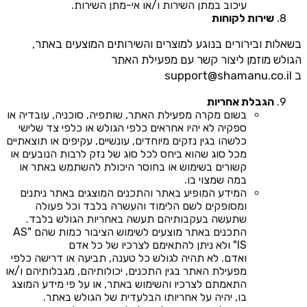
עיכוב במתן השירות ו/או אי-מתן השירות.
שירות לקוחות
בשאלות ובירורים בנוגע למוצרים והשירותים המוצעים באתר,
הגולש מוזמן ליצור קשר עם מפעילת האתר
ב
support@shamanu.co.il
הגבלת אחריות
בשום מקרה מפעילת האתר, שותפיה, סוכניה, עובדיה או
ספקיה לא יהיו אחראים כלפי הגולש או כלפי צד שלישי
כלשהו בגין נזקים מיוחדים, עונשיים, עקיפים או תוצאתיים
מכל סוג שהוא ביחס לכל סוג של נזק לרבות הנובעים או
קשורים בשימוש או בחוסר היכולת להשתמש באתר או
במה שמצוי בו.
המידע המופיע באתר והתכנים המוצגים באתר ניתנים
ומסופקים לשם הלימוד והעשרה בלבד וכל פעולה
שתעשה בעקבותיהם תעשה באחריות הגולש בלבד.
התכנים באתר מוצעים לשימוש הציבור כמות שהם "AS
IS" ולא ניתן להתאימם לצרכיו של כל אדם
ואדם. לא תהיה לגולש כל טענה, תביעה או דרישה כלפי
מפעילת האתר בגין התכנים, יכולותיהם, מגבלותיהם ו/או
התאמתם לצרכיו והשימוש באתר, או על פי מידע המוצג
בו, יהיה על אחריותו הבלעדית של הגולש באתר.