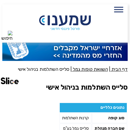
עם מתכנן פיננסי, השאירו פרטים:
שם מלא
נייד
פורטל פיננסי חדשני
חיפוש
פעולה נדרשת
היכן מנוהל החיסכון?
דף הבית
|
השוואת קופות גמל
|
סלייס השתלמות בניהול אישי
סכום חיסכון בקרן
סלייס השתלמות בניהול אישי
אני מאשר את תנאיי השימוש והפרטיות של האתר
נתונים כלליים
מאשר כי פרטיי ישמשו לקבלת פניות והצעות שיווקיות למוצרים
סוג קופה
קרנות השתלמות
פנסיוניים\ביטוח באמצעות טלפון, מייל או SMS מאיתנו או צד שלישי
שליחה
שם חברה מנהלת
סלייס גמל בע"מ