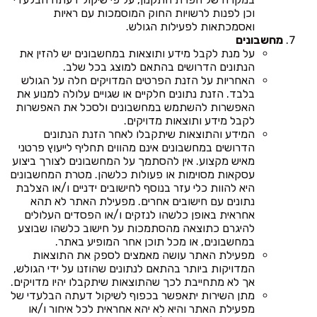
וכן לפנות לרשויות החוק המוסמכות עם ראיות
ואסמכתאות לפעילות הגולש.
מחשבונים
על מנת לקבל מידע ותוצאות במחשבונים יש להזין את
הנתונים הדרושים בהתאם למוצג בכל שלב.
האחריות על הזנת הפרטים המדויקים חלה על הגולש
בלבד. הזנת נתונים חלקיים או שגויים עלולה למנוע את
האפשרות להשתמש במחשבונים ולסכל את האפשרות
לקבל מידע ותוצאות מדויקים.
המידע והתוצאות שיתקבלו לאחר הזנת הנתונים
הדרושים במחשבונים אינם מהווים תחליף לייעוץ פרטני
מאיש מקצוע. אין להסתמך על המחשבונים לצורך ביצוע
עסקאות מסוימות או פעולות כלשהן. מטרת המחשבונים
היא להוות כלי עזר בנוסף לחישובים ידניים ו/או הצלבת
נתונים עם חישובים אחרים. מפעילת האתר לא תהא
אחראית באופן כלשהו לנזקים ו/או הפסדים העלולים
להיגרם כתוצאה מהסתמכות על חישוב כלשהו שבוצע
במחשבונים, או מכל תוכן אחר המופיע באתר.
מפעילת האתר עושה מאמצים לספק את התוצאות
המדויקות ביותר בהתאם לנתונים שהוזנו על ידי הגולש,
אך לא מתחייבת לכך שהתוצאות שיתקבלו יהיו מדויקים.
מתן השירות יתאפשר בכפוף לשיקול דעתה הבלעדי של
מפעילת האתר והיא לא יהא אחראית לכל איחור ו/או