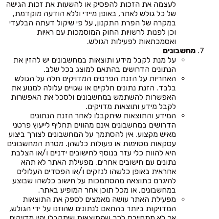
לעצמה את הזכות להפסיק או להשעות את זכות הגישה
של כל גולש לאתר, באופן מיידי וללא הודעה מוקדמת,
במקרה של הפרת התקנון, על פי שיקול דעתה הבלעדי
וכן לפנות לרשויות החוק המוסמכות עם ראיות
ואסמכתאות לפעילות הגולש.
מחשבונים
על מנת לקבל מידע ותוצאות במחשבונים יש להזין את
הנתונים הדרושים בהתאם למוצג בכל שלב.
האחריות על הזנת הפרטים המדויקים חלה על הגולש
בלבד. הזנת נתונים חלקיים או שגויים עלולה למנוע את
האפשרות להשתמש במחשבונים ולסכל את האפשרות
לקבל מידע ותוצאות מדויקים.
המידע והתוצאות שיתקבלו לאחר הזנת הנתונים
הדרושים במחשבונים אינם מהווים תחליף לייעוץ פרטני
מאיש מקצוע. אין להסתמך על המחשבונים לצורך ביצוע
עסקאות מסוימות או פעולות כלשהן. מטרת המחשבונים
היא להוות כלי עזר בנוסף לחישובים ידניים ו/או הצלבת
נתונים עם חישובים אחרים. מפעילת האתר לא תהא
אחראית באופן כלשהו לנזקים ו/או הפסדים העלולים
להיגרם כתוצאה מהסתמכות על חישוב כלשהו שבוצע
במחשבונים, או מכל תוכן אחר המופיע באתר.
מפעילת האתר עושה מאמצים לספק את התוצאות
המדויקות ביותר בהתאם לנתונים שהוזנו על ידי הגולש,
אך לא מתחייבת לכך שהתוצאות שיתקבלו יהיו מדויקים.