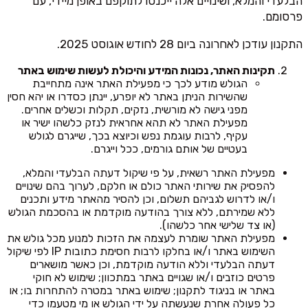
הבלעדי והמלא, ושינויים אלה ייכנסו לתוקפם באופן מיידי, עם
פרסומם.
התקנון עודכן לאחרונה ביום 28 לחודש אוגוסט 2025.
תקינות האתר, נכונות המידע והיכולת לעשות שימוש באתר
הגולש מודע לכך כי מפעילת האתר אינה מתחייבת
שהשירות הניתן באתר לא יופרע, יינתן כסדרו או יהא חסין
מפני גישה לא מורשית, נזקים, תקלות וכשלים אחרים.
מפעילת האתר לא תהא אחראית לנזק כלשהו ישיר או
עקיף, לרבות עוגמת נפש וכיוצא בכך, שייגרם לגולש
בעטיים של אותם גורמים, ככל וייגרם.
מפעילת האתר רשאית, על פי שיקול דעתה הבלעדי והמלא,
להפסיק את שירותי האתר כולם או חלקם, לערוך בהם שינויים
ו/או לדרוש לגביהם תשלום, וכן להסיר מהאתר מידע ותכנים
ללא שמירתם, ללא צורך בהודעה מוקדמת או בהסכמת הגולש
(או צד שלישי אחר כלשהו).
מפעילת האתר שומרת לעצמה את הזכות למנוע מכל גולש את
השימוש באתר ו/או בחלקו לרבות חסימת כתובות IP לפי שיקול
דעתה הבלעדי וללא הודעה מוקדמת, וכן כאשר מושארים
פרטים כוזבים ו/או שגויים באתר במתכוון; שימוש לא חוקי
באתר או בניגוד לתקנון; שימוש באתר במטרה להתחרות בו; או
כל פעולה אחרת שנעשתה על ידי הגולש או מי מטעמו כדי