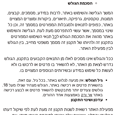
הסכמת הגולש
המשך הגלישה והשימוש באתר, לרבות במידע, מסמכים, קבצים,
תמונות, טקסטים, גרפיקה, תיאורים, ביקורות ומוצרים המצויים
באתר, כפופים לתנאים ולמגבלות המפורטים במסמך זה, וכן כל
שינוי במסמך, אשר עשוי להתפרסם מעת לעת. הגלישה והשימוש
באתר מהווה את הסכמת הגולש ל
כל
תנאי השימוש המפורטים
בתקנון זה ולהיותו של תקנון זה מסמך משפטי מחייב, בין הגולש
לבין מפעילת האתר.
ככל והגולש אינו מסכים לאלו מן התנאים הקבועים בתקנון, הגולש
נדרש לצאת מן האתר, לא להשאיר בו פרטים או לרכוש בו ולא
לעשות כל שימוש במידע ובשירותים הנוספים המצויים בו.
גיל הגולש
: אין מניעה לגלוש באתר, בכל גיל. עם זאת,
בהשארת פרטים או רכישה באתר, הגולש מצהיר שגילו מעל 18.
גולשים צעירים יותר מתבקשים להשאיר פרטים או לבצע רכישה
באתר
אך ורק
באמצעות אחד ההורים.
עדכון ושינוי התקנון
מפעילת האתר רשאית לשנות תקנון זה מעת לעת לפי שיקול דעתו