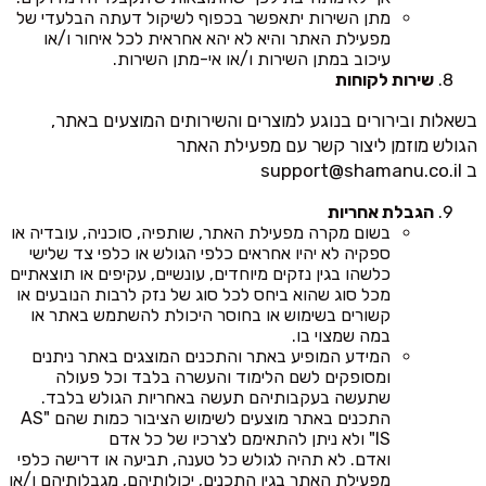
מתן השירות יתאפשר בכפוף לשיקול דעתה הבלעדי של
מפעילת האתר והיא לא יהא אחראית לכל איחור ו/או
עיכוב במתן השירות ו/או אי-מתן השירות.
שירות לקוחות
בשאלות ובירורים בנוגע למוצרים והשירותים המוצעים באתר,
הגולש מוזמן ליצור קשר עם מפעילת האתר
ב
support@shamanu.co.il
הגבלת אחריות
בשום מקרה מפעילת האתר, שותפיה, סוכניה, עובדיה או
ספקיה לא יהיו אחראים כלפי הגולש או כלפי צד שלישי
כלשהו בגין נזקים מיוחדים, עונשיים, עקיפים או תוצאתיים
מכל סוג שהוא ביחס לכל סוג של נזק לרבות הנובעים או
קשורים בשימוש או בחוסר היכולת להשתמש באתר או
במה שמצוי בו.
המידע המופיע באתר והתכנים המוצגים באתר ניתנים
ומסופקים לשם הלימוד והעשרה בלבד וכל פעולה
שתעשה בעקבותיהם תעשה באחריות הגולש בלבד.
התכנים באתר מוצעים לשימוש הציבור כמות שהם "AS
IS" ולא ניתן להתאימם לצרכיו של כל אדם
ואדם. לא תהיה לגולש כל טענה, תביעה או דרישה כלפי
מפעילת האתר בגין התכנים, יכולותיהם, מגבלותיהם ו/או