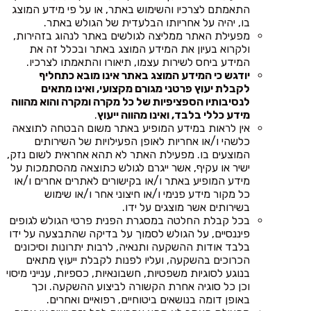
התאמתם לצרכיו והשימוש באתר, או על פי מידע המוצג
בו, יהיה על אחריותו הבלעדית של הגולש באתר.
מפעילת האתר ממליצה לגולשים באתר לנהוג בזהירות,
ולקרוא בעיון את המידע המוצג באתר ובכלל זה את
המידע ביחס לשירות עצמו, תיאורו והתאמתו לצרכיו.
יודגש כי המידע המוצג באתר אינו מובא כתחליף
לקבלת יעוץ פרטני מגורם מקצועי, ואינו מתאים
לנסיבותיו הספציפיות של כל מקרה ומקרה והוא מהווה
מידע כללי בלבד, ואינו מהווה ייעוץ
.
אין לראות במידע המופיע באתר משום הבטחה לתוצאה
כלשהי ו/או אחריות לאופן הפעילויות של השירותים
המוצעים בו. מפעילת האתר לא תהא אחראית לשום נזק,
ישיר או עקיף, אשר ייגרם לגולש כתוצאה מהסתמכות על
מידע המופיע באתר ו/או בקישורים לאתרים אחרים ו/או
כל מקור מידע פנימי ו/או חיצוני אחר ו/או שימוש
בשירותים אשר מוצגים על ידו.
בכל קבלת החלטה במסגרת הפנית פרטי הגולש לגופים
פיננסיים, על הגולש לסמוך על בדיקה שהתבצעה על ידו
בלבד אודות ההשקעה ותנאיה, לרבות יתרונות וסיכונים
הכרוכים בהשקעה, ועליו לפנות לקבלת ייעוץ מתאים
בנוגע לסוגיות משפטיות, חשבונאיות, כספיות, ענייני מיסוי
וכן כל סוגיה אחרת הקשורה לביצוע ההשקעה. וכך
באופן דומה בנושאים ביטוחיים, רפואיים ואחרים.