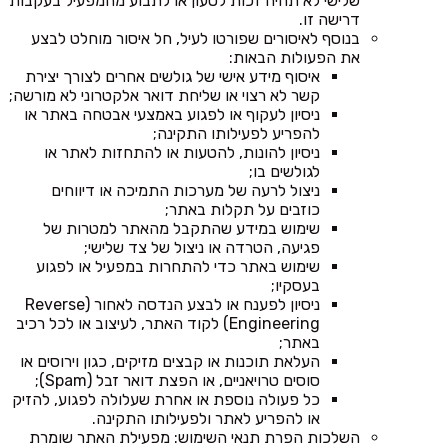
שלישי לא תהיה זכות לטעון או לתבוע מהמפעיל בעקבות
דרישה זו.
בנוסף לאיסורים שפורטו לעיל, חל איסור מוחלט לבצע
את הפעולות הבאות:
איסוף מידע אישי של גולשים אחרים לצורך יצירת
קשר לא רצוי או שליחת דואר אלקטרוני לא מורשה;
ניסיון לעקוף או לפגוע באמצעי אבטחה באתר או
להפריע לפעילותו התקינה;
ניסיון להונות, להטעות או להתחזות לאתר או
לגולשים בו;
ניצול לרעה של מערכות התמיכה או דיווחים
כוזבים על תקלות באתר;
שימוש במידע שהתקבל מהאתר למטרות של
פגיעה, הטרדה או ניצול של צד שלישי;
שימוש באתר כדי להתחרות במפעיל או לפגוע
בעסקיו;
ניסיון לפענח או לבצע הנדסה לאחור (Reverse
Engineering) לקוד האתר, לעיצוב או לכל רכיב
באתר;
העלאת תוכנות או קבצים מזיקים, כגון וירוסים או
סוסים טרויאניים, או הפצת דואר זבל (Spam);
כל פעולה נוספת או אחרת שעלולה לפגוע, להזיק
או להפריע לאתר ולפעילותו התקינה.
השלכות הפרת תנאי השימוש: מפעילת האתר שומרת