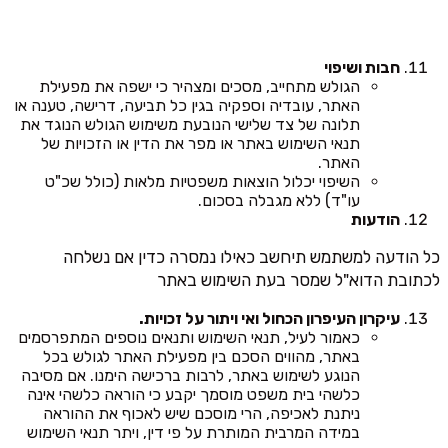
חבות ושיפוי
הגולש מתחייב, מסכים ומצהיר כי ישפה את מפעילת
האתר, עובדיה וספקיה בגין כל תביעה, דרישה, טענה או
תלונה של צד שלישי הנובעת משימוש הגולש הנוגד את
תנאי השימוש באתר או מפר את הדין או הזכויות של
האתר.
השיפוי יכלול הוצאות משפטיות מלאות (כולל שכ"ט
עו"ד) ללא מגבלה בסכום.
הודעות
כל הודעה למשתמש תיחשב כאילו נמסרה כדין אם נשלחה
לכתובת הדוא"ל שמסר בעת השימוש באתר
עיקרון העיפרון הכחול ואי ויתור על זכויות.
כאמור לעיל, תנאי השימוש ותנאים נוספים המתפרסמים
באתר, מהווים הסכם בין מפעילת האתר לגולש בכל
הנוגע לשימוש באתר, לרבות ברכישה הימנו. אם מסיבה
כלשהי בית משפט מוסמך יקבע כי הוראה כלשהי אינה
ניתנת לאכיפה, הרי מוסכם שיש לאכוף את ההוראה
במידה המרבית המותרת על פי דין, ויתר תנאי השימוש