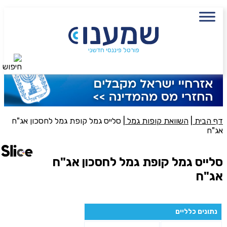
עם מתכנן פיננסי, השאירו פרטים:
שם מלא
נייד
פורטל פיננסי חדשני
חיפוש
פעולה נדרשת
היכן מנוהל החיסכון?
דף הבית
|
השוואת קופות גמל
|
סלייס גמל קופת גמל לחסכון אג"ח
אג"ח
סכום חיסכון בקרן
סלייס גמל קופת גמל לחסכון אג"ח
אג"ח
אני מאשר את תנאיי השימוש והפרטיות של האתר
מאשר כי פרטיי ישמשו לקבלת פניות והצעות שיווקיות למוצרים
נתונים כלליים
פנסיוניים\ביטוח באמצעות טלפון, מייל או SMS מאיתנו או צד שלישי
שליחה