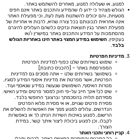
למנוע, או שעלולה למנוע, מאחרים להשתמש באתר.
הגולש מצהיר כי ידוע לו שהמידע והתכנים באתר אינם חפים
מטעויות, והם יכולים להשתנות מעת לעת, וכי מפעילת האתר
אינה אחראית לנכונותם בכל צורה שהיא, לרבות אי אחריות של
מפעילת האתר בגין תוצאות ונזקים כלשהם העלולים להיגרם
מהסתמכות על המידע והתכנים באתר במישרין ו/או
בעקיפין.
השימוש במידע המצוי באתר הינו באחריות הגולש
בלבד
.
מדיניות הפרטיות
שימוש בשירותים שלנו כפוף למדיניות הפרטיות
המפורסמת באתר – [להכניס כתובת]
בשימושך בשירותים שלנו – אתה מסכים גם למדיניות
הפרטיות, אשר מפרטת את מדיניות איסוף המידע לסוגיו,
מטרות האיסוף, השימושים שנעשה במידע שנאסף ועוד.
שים לב! אינך חייב על-פי חוק למסור פרטים ומידע האישי.
מסירתם תלויה בהסכמתך וברצונך החופשי בלבד.
מסירת פרטים שגויים, או אי מסירת מלוא הפרטים
הנדרשים, עלולים למנוע ממך את האפשרות להשלים את
הרישום, לפגוע באיכות השירות הניתן לך או באפשרות
לקבלו, וכן לפגוע ביכולת ליצור איתך קשר, במידת
הצורך.
קניין רוחני ותכני האתר
כל התכנים והחומרים המצויים באתר, לרבות ומבלי