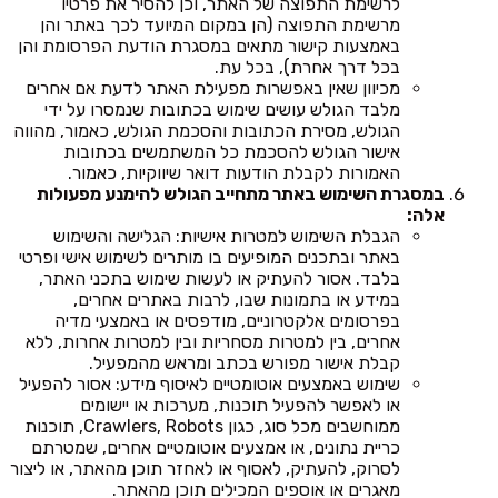
לרשימת התפוצה של האתר, וכן להסיר את פרטיו
מרשימת התפוצה (הן במקום המיועד לכך באתר והן
באמצעות קישור מתאים במסגרת הודעת הפרסומת והן
בכל דרך אחרת), בכל עת.
מכיוון שאין באפשרות מפעילת האתר לדעת אם אחרים
מלבד הגולש עושים שימוש בכתובות שנמסרו על ידי
הגולש, מסירת הכתובות והסכמת הגולש, כאמור, מהווה
אישור הגולש להסכמת כל המשתמשים בכתובות
האמורות לקבלת הודעות דואר שיווקיות, כאמור.
במסגרת השימוש באתר מתחייב הגולש להימנע מפעולות
אלה:
הגבלת השימוש למטרות אישיות: הגלישה והשימוש
באתר ובתכנים המופיעים בו מותרים לשימוש אישי ופרטי
בלבד. אסור להעתיק או לעשות שימוש בתכני האתר,
במידע או בתמונות שבו, לרבות באתרים אחרים,
בפרסומים אלקטרוניים, מודפסים או באמצעי מדיה
אחרים, בין למטרות מסחריות ובין למטרות אחרות, ללא
קבלת אישור מפורש בכתב ומראש מהמפעיל.
שימוש באמצעים אוטומטיים לאיסוף מידע: אסור להפעיל
או לאפשר להפעיל תוכנות, מערכות או יישומים
ממוחשבים מכל סוג, כגון Crawlers, Robots, תוכנות
כריית נתונים, או אמצעים אוטומטיים אחרים, שמטרתם
לסרוק, להעתיק, לאסוף או לאחזר תוכן מהאתר, או ליצור
מאגרים או אוספים המכילים תוכן מהאתר.