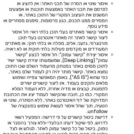
איסור שינוי או הסרה של תכני האתר: אין להציג או
לפרסם את תכני האתר באמצעות תוכנות או אמצעים
המשנים את העיצוב המקורי של התוכן באתר, או
המסירים ממנו תכנים, כגון פרסומות, סימנים מסחריים או
מידע נוסף.
איסור קישור מאתרים בעלי תוכן בלתי ראוי: חל איסור
ליצור קישור לאתר זה מאתרי אינטרנט בעלי תוכן
פורנוגרפי, גזעני, אלים, מפלה או בלתי חוקי, או מאתרים
המעודדים או מקדמים פעילות בלתי חוקית או לא ראויה.
איסור יצירת "קישור עמוק": חל איסור לבצע "קישור
עמוק" (Deep Linking), שמשמעותו יצירת קישור ישיר
לתוכן מסוים באתר במנותק מהעמוד השלם שבו התוכן
נמצא באתר. קישור מותר יהיה רק לעמוד שלם באתר,
כפי שהוא ("AS IS"), באופן המאפשר צפייה ושימוש
מלאים ותקינים בעמוד. אין ליצור קישורים ישירים
לתמונות, קבצים או מדיה אחרת, ללא העמוד המלא
המקורי. כמו כן, חובה שהקישור לעמוד יציג את הכתובת
המדויקת של דף האינטרנט באתר, ללא הסתרה, שינוי או
הטעיה, תוך שחל איסור לעשות שימוש בפונקציה של
unfollow.
דרישת ביטול קישורים על פי דרישה: המפעיל רשאי
לדרוש, לפי שיקול דעתו הבלעדי וללא צורך בהסבר או
נימוק, ביטול של כל קישור עמוק לאתר. לגולש או לצד