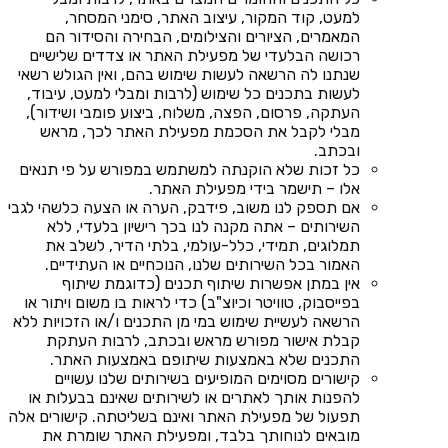
למעט, קוד המקור, עיצוב האתר, סימני המסחר,
המאמרים, הציורים והצילומים, הבחירה והסידור הם
רכושה הבלעדי של מפעילת האתר או צדדים שלישיים
שנתנו לה הרשאה לעשות שימוש בהם, ואין הגולש רשאי
לעשות בתכנים כל שימוש (לרבות ומבלי למעט, עיבוד,
העתקה, פרסום, הפצה, משלוח, ביצוע פומבי ושידור),
מבלי לקבל את הסכמת מפעילת האתר לכך, מראש
ובכתב.
כל זכות שלא הוקנתה למשתמש במפורש על פי תנאים
אלו – תישמר בידי מפעילת האתר.
אם תספק לנו משוב, פידבק, הערה או הצעה כלשהי לגבי
השירותים – אתה מקנה לנו בכך רישיון בלעדי, ללא
תמלוגים, תמידי, כלל-עולמי, בלתי הדיר, לשלב את
האמור בכל השירותים שלנו, הנוכחיים או העתידיים.
אין במתן אפשרות שיתוף תכנים (כדוגמת שיתוף
בפייסבוק, טוויטר וכיוצ"ב) כדי לראות בו משום ויתור או
הרשאה לעשיית שימוש במי מן התכנים ו/או הזכויות ללא
קבלת אישור מפורש מראש ובכתב, לרבות העתקת
התכנים שלא באמצעות שיתופם באמצעות האתר.
קישורים מסוימים המופיעים בשירותים שלנו עשויים
להפנות אותך לאתרים או לשירותים שאינם בבעלות או
תפעול של מפעילת האתר ואינם בשליטתה. קישורים אלה
מובאים לנוחותך בלבד, ומפעילת האתר שומרת את