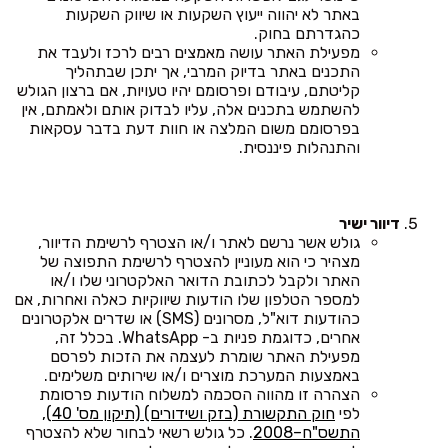
באתר לא יהווה ייעוץ השקעות או שיווק השקעות
כהגדרתם בחוק.
מפעילת האתר עושה מאמצים רבים לרכז ולעבד את
התכנים באתר בדיוק המרבי, אך יתכן שבתהליך
קליטתם, עיבודם ופרסומם יהיו טעויות, אם ברצון הגולש
להשתמש בתכנים אלה, עליו לבדוק אותם ולאמתם, אין
בפרסומם משום המלצה או חוות דעת בדבר עסקאות
והתנהלות פיננסית.
דיוור ישיר
גולש אשר נרשם לאתר ו/או הצטרף לרשימת הדיוור,
מצהיר כי הוא מעוניין להצטרף לרשימת התפוצה של
האתר ולקבל לכתובת הדואר האלקטרוני שלו ו/או
למספר הטלפון שלו הודעות שיווקיות כאלה ואחרות, אם
כהודעות דוא"ל, מסרונים (SMS) או שדרים אלקטרונים
אחרים, כדוגמת פניות ב- WhatsApp. בכלל זה,
מפעילת האתר שומרת לעצמה את הזכות לפרסם
באמצעות המערכת מוצרים ו/או שירותים משלימים.
הצהרה זו מהווה הסכמה למשלוח הודעות פרסומת
לפי
חוק התקשורת (בזק ושידורים) (תיקון מס' 40),
התשס"ח–2008
. כל גולש רשאי לבחור שלא להצטרף