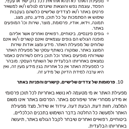
מפעילת האתר לא תהא אחראית לכל נזק ישיר או עקיף,
הפסד, עוגמת נפש והוצאות שייגרמו לגולש ו/או למשאיר
פרטים באתר ו/או לצדדים שלישיים כלשהם בעקבות
שימוש או הסתמכות על כל תוכן, מידע, נתון, מצג,
תמונה, וידאו, אודיו, פרסומת, מוצר, שירות וכו' המופעים
באתר.
גופים פיננסיים, ביטוחיים, רפואיים ואחרים אשר אליהם
מופנה הגולש הם גופים עצמאיים ואינם קשורים ו/או אינם
שלוחים של מפעילת האתר. מידע ומצג אודות שירות
המוצג באתר, שמקורו בשותף עסקי של מפעילת האתר
ששירותיו מופיעים באתר וכל תוכן ביחס לשירותים כאמור
נמצאים באחריותו הבלעדית של השותף העסקי. מובהר
כי למפעילת האתר אין כל אחריות בגין מידע מעין זה, ואין
היא ערבה למידת הדיוק של מידע זה.
פרסומות של צדדים שלישיים, קישורים והפניות באתר
מפעילת האתר או מי מטעמה לא נושא באחריות לכל תוכן פרסומי
או מידע מסחרי אחר שיפורסם באתר. הפרסום באתר אינו משום
המלצה, חוות דעת, הבעת דעה, עידוד או שידול, מצד מפעילת
האתר ולמעשה כל החלטה בדבר השימוש בתכנים הכלכליים,
ביטוחיים, רפואיים ואחרים שיבחר לקבל הגולש באתר, תיעשה
באחריותו הבלעדית.