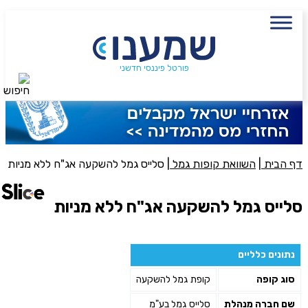
עם מתכנן פיננסי, השאירו פרטים:
שם מלא
נייד
פורטל פיננסי חדשני
חיפוש
פעולה נדרשת
היכן מנוהל החיסכון?
דף הבית
|
השוואת קופות גמל
|
סלייס גמל להשקעה אג"ח ללא מניות
סכום חיסכון בקרן
סלייס גמל להשקעה אג"ח ללא מניות
אני מאשר את תנאיי השימוש והפרטיות של האתר
נתונים כלליים
מאשר כי פרטיי ישמשו לקבלת פניות והצעות שיווקיות למוצרים
סוג קופה
קופת גמל להשקעה
פנסיוניים\ביטוח באמצעות טלפון, מייל או SMS מאיתנו או צד שלישי
שליחה
שם חברה מנהלת
סלייס גמל בע"מ