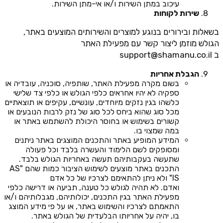
עיכוב במתן השירות ו/או אי-מתן השירות.
שירות לקוחות
בשאלות ובירורים בנוגע למוצרים והשירותים המוצעים באתר,
הגולש מוזמן ליצור קשר עם מפעילת האתר
ב
support@shamanu.co.il
הגבלת אחריות
בשום מקרה מפעילת האתר, שותפיה, סוכניה, עובדיה או
ספקיה לא יהיו אחראים כלפי הגולש או כלפי צד שלישי
כלשהו בגין נזקים מיוחדים, עונשיים, עקיפים או תוצאתיים
מכל סוג שהוא ביחס לכל סוג של נזק לרבות הנובעים או
קשורים בשימוש או בחוסר היכולת להשתמש באתר או
במה שמצוי בו.
המידע המופיע באתר והתכנים המוצגים באתר ניתנים
ומסופקים לשם הלימוד והעשרה בלבד וכל פעולה
שתעשה בעקבותיהם תעשה באחריות הגולש בלבד.
התכנים באתר מוצעים לשימוש הציבור כמות שהם "AS
IS" ולא ניתן להתאימם לצרכיו של כל אדם
ואדם. לא תהיה לגולש כל טענה, תביעה או דרישה כלפי
מפעילת האתר בגין התכנים, יכולותיהם, מגבלותיהם ו/או
התאמתם לצרכיו והשימוש באתר, או על פי מידע המוצג
בו, יהיה על אחריותו הבלעדית של הגולש באתר.