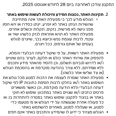
התקנון עודכן לאחרונה ביום 28 לחודש אוגוסט 2025.
תקינות האתר, נכונות המידע והיכולת לעשות שימוש באתר
הגולש מודע לכך כי מפעילת האתר אינה מתחייבת
שהשירות הניתן באתר לא יופרע, יינתן כסדרו או יהא חסין
מפני גישה לא מורשית, נזקים, תקלות וכשלים אחרים.
מפעילת האתר לא תהא אחראית לנזק כלשהו ישיר או
עקיף, לרבות עוגמת נפש וכיוצא בכך, שייגרם לגולש
בעטיים של אותם גורמים, ככל וייגרם.
מפעילת האתר רשאית, על פי שיקול דעתה הבלעדי והמלא,
להפסיק את שירותי האתר כולם או חלקם, לערוך בהם שינויים
ו/או לדרוש לגביהם תשלום, וכן להסיר מהאתר מידע ותכנים
ללא שמירתם, ללא צורך בהודעה מוקדמת או בהסכמת הגולש
(או צד שלישי אחר כלשהו).
מפעילת האתר שומרת לעצמה את הזכות למנוע מכל גולש את
השימוש באתר ו/או בחלקו לרבות חסימת כתובות IP לפי שיקול
דעתה הבלעדי וללא הודעה מוקדמת, וכן כאשר מושארים
פרטים כוזבים ו/או שגויים באתר במתכוון; שימוש לא חוקי
באתר או בניגוד לתקנון; שימוש באתר במטרה להתחרות בו; או
כל פעולה אחרת שנעשתה על ידי הגולש או מי מטעמו כדי
למנוע, או שעלולה למנוע, מאחרים להשתמש באתר.
הגולש מצהיר כי ידוע לו שהמידע והתכנים באתר אינם חפים