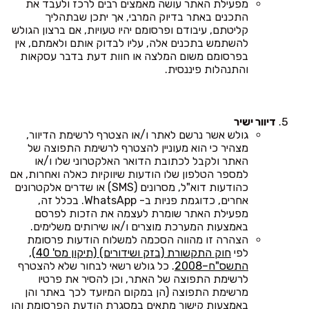
מפעילת האתר עושה מאמצים רבים לרכז ולעבד את
התכנים באתר בדיוק המרבי, אך יתכן שבתהליך
קליטתם, עיבודם ופרסומם יהיו טעויות, אם ברצון הגולש
להשתמש בתכנים אלה, עליו לבדוק אותם ולאמתם, אין
בפרסומם משום המלצה או חוות דעת בדבר עסקאות
והתנהלות פיננסית.
דיוור ישיר
גולש אשר נרשם לאתר ו/או הצטרף לרשימת הדיוור,
מצהיר כי הוא מעוניין להצטרף לרשימת התפוצה של
האתר ולקבל לכתובת הדואר האלקטרוני שלו ו/או
למספר הטלפון שלו הודעות שיווקיות כאלה ואחרות, אם
כהודעות דוא"ל, מסרונים (SMS) או שדרים אלקטרונים
אחרים, כדוגמת פניות ב- WhatsApp. בכלל זה,
מפעילת האתר שומרת לעצמה את הזכות לפרסם
באמצעות המערכת מוצרים ו/או שירותים משלימים.
הצהרה זו מהווה הסכמה למשלוח הודעות פרסומת
לפי
חוק התקשורת (בזק ושידורים) (תיקון מס' 40),
התשס"ח–2008
. כל גולש רשאי לבחור שלא להצטרף
לרשימת התפוצה של האתר, וכן להסיר את פרטיו
מרשימת התפוצה (הן במקום המיועד לכך באתר והן
באמצעות קישור מתאים במסגרת הודעת הפרסומת והן