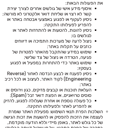
את הפעולות הבאות:
איסוף מידע אישי של גולשים אחרים לצורך יצירת
קשר לא רצוי או שליחת דואר אלקטרוני לא מורשה;
ניסיון לעקוף או לפגוע באמצעי אבטחה באתר או
להפריע לפעילותו התקינה;
ניסיון להונות, להטעות או להתחזות לאתר או
לגולשים בו;
ניצול לרעה של מערכות התמיכה או דיווחים
כוזבים על תקלות באתר;
שימוש במידע שהתקבל מהאתר למטרות של
פגיעה, הטרדה או ניצול של צד שלישי;
שימוש באתר כדי להתחרות במפעיל או לפגוע
בעסקיו;
ניסיון לפענח או לבצע הנדסה לאחור (Reverse
Engineering) לקוד האתר, לעיצוב או לכל רכיב
באתר;
העלאת תוכנות או קבצים מזיקים, כגון וירוסים או
סוסים טרויאניים, או הפצת דואר זבל (Spam);
כל פעולה נוספת או אחרת שעלולה לפגוע, להזיק
או להפריע לאתר ולפעילותו התקינה.
השלכות הפרת תנאי השימוש: מפעילת האתר שומרת
לעצמה את הזכות להפסיק או להשעות את זכות הגישה
של כל גולש לאתר, באופן מיידי וללא הודעה מוקדמת,
במקרה של הפרת התקנון, על פי שיקול דעתה הבלעדי