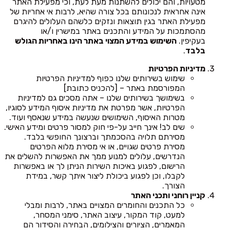
מטעויות, והם יכולים להשתנות מעת לעת, וכי מפעילת האתר
אינה אחראית לנכונותם בכל צורה שהיא, לרבות אי אחריות של
מפעילת האתר בגין תוצאות ונזקים כלשהם העלולים להיגרם
מהסתמכות על המידע והתכנים באתר במישרין ו/או
בעקיפין.
השימוש במידע המצוי באתר הינו באחריות הגולש
בלבד
.
מדיניות הפרטיות
שימוש בשירותים שלנו כפוף למדיניות הפרטיות
המפורסמת באתר – [להכניס כתובת]
בשימושך בשירותים שלנו – אתה מסכים גם למדיניות
הפרטיות, אשר מפרטת את מדיניות איסוף המידע לסוגיו,
מטרות האיסוף, השימושים שנעשה במידע שנאסף ועוד.
שים לב! אינך חייב על-פי חוק למסור פרטים ומידע האישי.
מסירתם תלויה בהסכמתך וברצונך החופשי בלבד.
מסירת פרטים שגויים, או אי מסירת מלוא הפרטים
הנדרשים, עלולים למנוע ממך את האפשרות להשלים את
הרישום, לפגוע באיכות השירות הניתן לך או באפשרות
לקבלו, וכן לפגוע ביכולת ליצור איתך קשר, במידת
הצורך.
קניין רוחני ותכני האתר
כל התכנים והחומרים המצויים באתר, לרבות ומבלי
למעט, קוד המקור, עיצוב האתר, סימני המסחר,
המאמרים, הציורים והצילומים, הבחירה והסידור הם