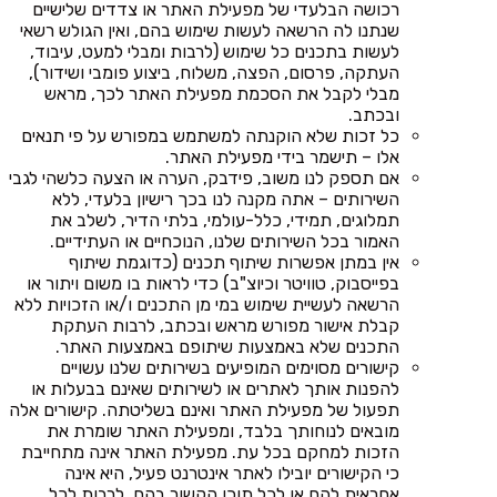
רכושה הבלעדי של מפעילת האתר או צדדים שלישיים
שנתנו לה הרשאה לעשות שימוש בהם, ואין הגולש רשאי
לעשות בתכנים כל שימוש (לרבות ומבלי למעט, עיבוד,
העתקה, פרסום, הפצה, משלוח, ביצוע פומבי ושידור),
מבלי לקבל את הסכמת מפעילת האתר לכך, מראש
ובכתב.
כל זכות שלא הוקנתה למשתמש במפורש על פי תנאים
אלו – תישמר בידי מפעילת האתר.
אם תספק לנו משוב, פידבק, הערה או הצעה כלשהי לגבי
השירותים – אתה מקנה לנו בכך רישיון בלעדי, ללא
תמלוגים, תמידי, כלל-עולמי, בלתי הדיר, לשלב את
האמור בכל השירותים שלנו, הנוכחיים או העתידיים.
אין במתן אפשרות שיתוף תכנים (כדוגמת שיתוף
בפייסבוק, טוויטר וכיוצ"ב) כדי לראות בו משום ויתור או
הרשאה לעשיית שימוש במי מן התכנים ו/או הזכויות ללא
קבלת אישור מפורש מראש ובכתב, לרבות העתקת
התכנים שלא באמצעות שיתופם באמצעות האתר.
קישורים מסוימים המופיעים בשירותים שלנו עשויים
להפנות אותך לאתרים או לשירותים שאינם בבעלות או
תפעול של מפעילת האתר ואינם בשליטתה. קישורים אלה
מובאים לנוחותך בלבד, ומפעילת האתר שומרת את
הזכות למחקם בכל עת. מפעילת האתר אינה מתחייבת
כי הקישורים יובילו לאתר אינטרנט פעיל, היא אינה
אחראית להם או לכל תוכן הקשור בהם, לרבות לכל