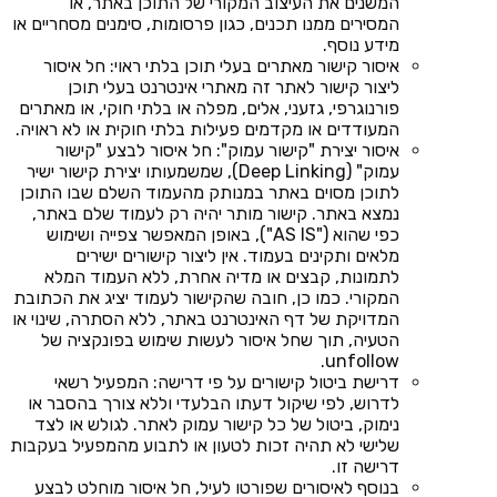
המשנים את העיצוב המקורי של התוכן באתר, או
המסירים ממנו תכנים, כגון פרסומות, סימנים מסחריים או
מידע נוסף.
איסור קישור מאתרים בעלי תוכן בלתי ראוי: חל איסור
ליצור קישור לאתר זה מאתרי אינטרנט בעלי תוכן
פורנוגרפי, גזעני, אלים, מפלה או בלתי חוקי, או מאתרים
המעודדים או מקדמים פעילות בלתי חוקית או לא ראויה.
איסור יצירת "קישור עמוק": חל איסור לבצע "קישור
עמוק" (Deep Linking), שמשמעותו יצירת קישור ישיר
לתוכן מסוים באתר במנותק מהעמוד השלם שבו התוכן
נמצא באתר. קישור מותר יהיה רק לעמוד שלם באתר,
כפי שהוא ("AS IS"), באופן המאפשר צפייה ושימוש
מלאים ותקינים בעמוד. אין ליצור קישורים ישירים
לתמונות, קבצים או מדיה אחרת, ללא העמוד המלא
המקורי. כמו כן, חובה שהקישור לעמוד יציג את הכתובת
המדויקת של דף האינטרנט באתר, ללא הסתרה, שינוי או
הטעיה, תוך שחל איסור לעשות שימוש בפונקציה של
unfollow.
דרישת ביטול קישורים על פי דרישה: המפעיל רשאי
לדרוש, לפי שיקול דעתו הבלעדי וללא צורך בהסבר או
נימוק, ביטול של כל קישור עמוק לאתר. לגולש או לצד
שלישי לא תהיה זכות לטעון או לתבוע מהמפעיל בעקבות
דרישה זו.
בנוסף לאיסורים שפורטו לעיל, חל איסור מוחלט לבצע