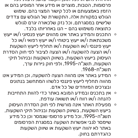
פרסומות, הטבות, מוצרים או מידע אחר המופיע בהם או
הזמין באמצעותם או לכל קישור המצוי בהם. שימוש
הגולש במקורות אלה, התקשורת של הגולש עם צדדים
שלישיים במסגרתם, וכל נזק שלכאורה יגרם לגולש
כתוצאה משימוש בהם – הנו באחריותו בלבד.
התכנים והמידע באתר אינו מהווים ייעוץ פנסיוני ו/או ייעוץ
משכנתאות ו/או ייעוץ ביטוחי ו/או ייעוץ רפואי ו/או כל
ייעוץ פיננסי ו/או השקעות ו/או תחליף לייעוץ השקעות
ו/או הצעה להשקעה ו/או הצעה לציבור לפי חוק הסדרת
העיסוק בייעוץ השקעות, בשיווק השקעות ובניהול תיקי
השקעות, תשנ"ה-1995, ולפי חוק ניירות ערך,
תשכ"ח-1968.
המידע באתר אינו מהווה הצעה להשקעה, וכן המידע אינו
מהווה תחליף לייעוץ פיננסי כלשהו המתחשב בנתונים
ובצרכים המיוחדים של כל אדם.
אין בתכנים ובמידע המובא באתר כדי להוות התחייבות
להנחה ו/או רווח ו/או תשואה עודפת.
מפעילת האתר אינה מורשית לפי חוק הסדרת העיסוק
בייעוץ השקעות, בשיווק השקעות ובניהול תיקי השקעות,
תשנ"ה-1995, וכל מידע פרסומי שנמסר וכן כל מידע
שיימסר לגבי אפשרות השקעה במסגרת הפרסומים
באתר לא יהווה ייעוץ השקעות או שיווק השקעות
כהגדרתם בחוק.