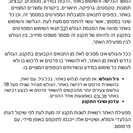
המשך הגלישה והשימוש באתר, לרבות במידע, מסמכים, קבצים,
תמונות, טקסטים, גרפיקה, תיאורים, ביקורות ומוצרים המצויים
באתר, כפופים לתנאים ולמגבלות המפורטים במסמך זה, וכן כל
שינוי במסמך, אשר עשוי להתפרסם מעת לעת. הגלישה והשימוש
באתר מהווה את הסכמת הגולש ל
כל
תנאי השימוש המפורטים
בתקנון זה ולהיותו של תקנון זה מסמך משפטי מחייב, בין הגולש
לבין מפעילת האתר.
ככל והגולש אינו מסכים לאלו מן התנאים הקבועים בתקנון, הגולש
נדרש לצאת מן האתר, לא להשאיר בו פרטים או לרכוש בו ולא
לעשות כל שימוש במידע ובשירותים הנוספים המצויים בו.
גיל הגולש
: אין מניעה לגלוש באתר, בכל גיל. עם זאת,
בהשארת פרטים או רכישה באתר, הגולש מצהיר שגילו מעל 18.
גולשים צעירים יותר מתבקשים להשאיר פרטים או לבצע רכישה
באתר
אך ורק
באמצעות אחד ההורים.
עדכון ושינוי התקנון
מפעילת האתר רשאית לשנות תקנון זה מעת לעת לפי שיקול דעתו
הבלעדי והמלא, ושינויים אלה ייכנסו לתוקפם באופן מיידי, עם
פרסומם.