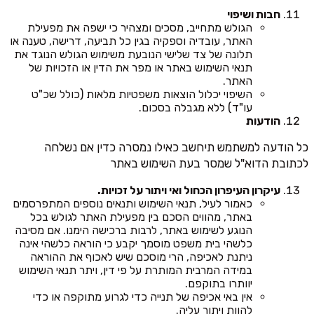
חבות ושיפוי
הגולש מתחייב, מסכים ומצהיר כי ישפה את מפעילת
האתר, עובדיה וספקיה בגין כל תביעה, דרישה, טענה או
תלונה של צד שלישי הנובעת משימוש הגולש הנוגד את
תנאי השימוש באתר או מפר את הדין או הזכויות של
האתר.
השיפוי יכלול הוצאות משפטיות מלאות (כולל שכ"ט
עו"ד) ללא מגבלה בסכום.
הודעות
כל הודעה למשתמש תיחשב כאילו נמסרה כדין אם נשלחה
לכתובת הדוא"ל שמסר בעת השימוש באתר
עיקרון העיפרון הכחול ואי ויתור על זכויות.
כאמור לעיל, תנאי השימוש ותנאים נוספים המתפרסמים
באתר, מהווים הסכם בין מפעילת האתר לגולש בכל
הנוגע לשימוש באתר, לרבות ברכישה הימנו. אם מסיבה
כלשהי בית משפט מוסמך יקבע כי הוראה כלשהי אינה
ניתנת לאכיפה, הרי מוסכם שיש לאכוף את ההוראה
במידה המרבית המותרת על פי דין, ויתר תנאי השימוש
יוותרו בתוקפם.
אין באי אכיפה של תנייה כדי לגרוע מתוקפה או כדי
להוות ויתור עליה.