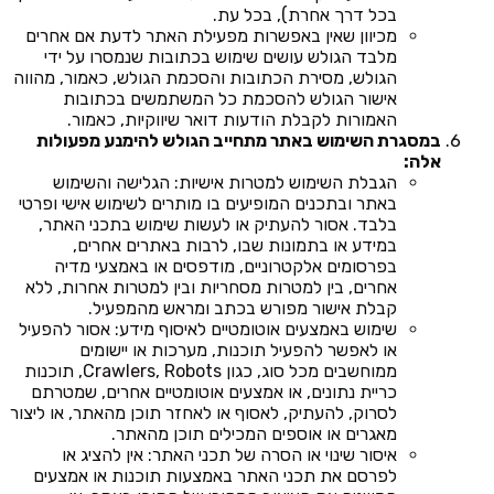
בכל דרך אחרת), בכל עת.
מכיוון שאין באפשרות מפעילת האתר לדעת אם אחרים
מלבד הגולש עושים שימוש בכתובות שנמסרו על ידי
הגולש, מסירת הכתובות והסכמת הגולש, כאמור, מהווה
אישור הגולש להסכמת כל המשתמשים בכתובות
האמורות לקבלת הודעות דואר שיווקיות, כאמור.
במסגרת השימוש באתר מתחייב הגולש להימנע מפעולות
אלה:
הגבלת השימוש למטרות אישיות: הגלישה והשימוש
באתר ובתכנים המופיעים בו מותרים לשימוש אישי ופרטי
בלבד. אסור להעתיק או לעשות שימוש בתכני האתר,
במידע או בתמונות שבו, לרבות באתרים אחרים,
בפרסומים אלקטרוניים, מודפסים או באמצעי מדיה
אחרים, בין למטרות מסחריות ובין למטרות אחרות, ללא
קבלת אישור מפורש בכתב ומראש מהמפעיל.
שימוש באמצעים אוטומטיים לאיסוף מידע: אסור להפעיל
או לאפשר להפעיל תוכנות, מערכות או יישומים
ממוחשבים מכל סוג, כגון Crawlers, Robots, תוכנות
כריית נתונים, או אמצעים אוטומטיים אחרים, שמטרתם
לסרוק, להעתיק, לאסוף או לאחזר תוכן מהאתר, או ליצור
מאגרים או אוספים המכילים תוכן מהאתר.
איסור שינוי או הסרה של תכני האתר: אין להציג או
לפרסם את תכני האתר באמצעות תוכנות או אמצעים