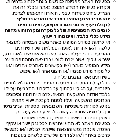
מפעילת האתר ממליצה לגולשים באתר לנהוג בזהירות,
ולקרוא בעיון את המידע המוצג באתר ובכלל זה את
המידע ביחס לשירות עצמו, תיאורו והתאמתו לצרכיו.
יודגש כי המידע המוצג באתר אינו מובא כתחליף
לקבלת יעוץ פרטני מגורם מקצועי, ואינו מתאים
לנסיבותיו הספציפיות של כל מקרה ומקרה והוא מהווה
מידע כללי בלבד, ואינו מהווה ייעוץ
.
אין לראות במידע המופיע באתר משום הבטחה לתוצאה
כלשהי ו/או אחריות לאופן הפעילויות של השירותים
המוצעים בו. מפעילת האתר לא תהא אחראית לשום נזק,
ישיר או עקיף, אשר ייגרם לגולש כתוצאה מהסתמכות על
מידע המופיע באתר ו/או בקישורים לאתרים אחרים ו/או
כל מקור מידע פנימי ו/או חיצוני אחר ו/או שימוש
בשירותים אשר מוצגים על ידו.
בכל קבלת החלטה במסגרת הפנית פרטי הגולש לגופים
פיננסיים, על הגולש לסמוך על בדיקה שהתבצעה על ידו
בלבד אודות ההשקעה ותנאיה, לרבות יתרונות וסיכונים
הכרוכים בהשקעה, ועליו לפנות לקבלת ייעוץ מתאים
בנוגע לסוגיות משפטיות, חשבונאיות, כספיות, ענייני מיסוי
וכן כל סוגיה אחרת הקשורה לביצוע ההשקעה. וכך
באופן דומה בנושאים ביטוחיים, רפואיים ואחרים.
מפעילת האתר לא תהא אחראית לכל נזק ישיר או עקיף,
הפסד, עוגמת נפש והוצאות שייגרמו לגולש ו/או למשאיר
פרטים באתר ו/או לצדדים שלישיים כלשהם בעקבות