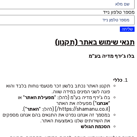
מספר טלפון נייד
שליחה
תנאי שימוש באתר (תקנון)
בלו ג'ירף מדיה בע"מ
כללי
תקנון האתר נכתב בלשון זכר מטעמי נוחות בלבד והוא
פונה לשני המינים במידה שווה.
בלו ג'ירף מדיה בע"מ (להלן: "
מפעילת האתר
" או
"
אנחנו
") מפעילה את האתר
[https://shamanu.co.il/] (להלן: "
האתר
").
במסמך זה אנחנו נפרט את התנאים בהם אנחנו מספקים
את השירותים שלנו באמצעות האתר.
הסכמת הגולש