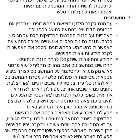
וכן לפנות לרשויות החוק המוסמכות עם ראיות
ואסמכתאות לפעילות הגולש.
מחשבונים
על מנת לקבל מידע ותוצאות במחשבונים יש להזין את
הנתונים הדרושים בהתאם למוצג בכל שלב.
האחריות על הזנת הפרטים המדויקים חלה על הגולש
בלבד. הזנת נתונים חלקיים או שגויים עלולה למנוע את
האפשרות להשתמש במחשבונים ולסכל את האפשרות
לקבל מידע ותוצאות מדויקים.
המידע והתוצאות שיתקבלו לאחר הזנת הנתונים
הדרושים במחשבונים אינם מהווים תחליף לייעוץ פרטני
מאיש מקצוע. אין להסתמך על המחשבונים לצורך ביצוע
עסקאות מסוימות או פעולות כלשהן. מטרת המחשבונים
היא להוות כלי עזר בנוסף לחישובים ידניים ו/או הצלבת
נתונים עם חישובים אחרים. מפעילת האתר לא תהא
אחראית באופן כלשהו לנזקים ו/או הפסדים העלולים
להיגרם כתוצאה מהסתמכות על חישוב כלשהו שבוצע
במחשבונים, או מכל תוכן אחר המופיע באתר.
מפעילת האתר עושה מאמצים לספק את התוצאות
המדויקות ביותר בהתאם לנתונים שהוזנו על ידי הגולש,
אך לא מתחייבת לכך שהתוצאות שיתקבלו יהיו מדויקים.
מתן השירות יתאפשר בכפוף לשיקול דעתה הבלעדי של
מפעילת האתר והיא לא יהא אחראית לכל איחור ו/או