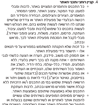
קניין רוחני ותכני האתר
כל התכנים והחומרים המצויים באתר, לרבות ומבלי
למעט, קוד המקור, עיצוב האתר, סימני המסחר,
המאמרים, הציורים והצילומים, הבחירה והסידור הם
רכושה הבלעדי של מפעילת האתר או צדדים שלישיים
שנתנו לה הרשאה לעשות שימוש בהם, ואין הגולש רשאי
לעשות בתכנים כל שימוש (לרבות ומבלי למעט, עיבוד,
העתקה, פרסום, הפצה, משלוח, ביצוע פומבי ושידור),
מבלי לקבל את הסכמת מפעילת האתר לכך, מראש
ובכתב.
כל זכות שלא הוקנתה למשתמש במפורש על פי תנאים
אלו – תישמר בידי מפעילת האתר.
אם תספק לנו משוב, פידבק, הערה או הצעה כלשהי לגבי
השירותים – אתה מקנה לנו בכך רישיון בלעדי, ללא
תמלוגים, תמידי, כלל-עולמי, בלתי הדיר, לשלב את
האמור בכל השירותים שלנו, הנוכחיים או העתידיים.
אין במתן אפשרות שיתוף תכנים (כדוגמת שיתוף
בפייסבוק, טוויטר וכיוצ"ב) כדי לראות בו משום ויתור או
הרשאה לעשיית שימוש במי מן התכנים ו/או הזכויות ללא
קבלת אישור מפורש מראש ובכתב, לרבות העתקת
התכנים שלא באמצעות שיתופם באמצעות האתר.
קישורים מסוימים המופיעים בשירותים שלנו עשויים
להפנות אותך לאתרים או לשירותים שאינם בבעלות או
תפעול של מפעילת האתר ואינם בשליטתה. קישורים אלה