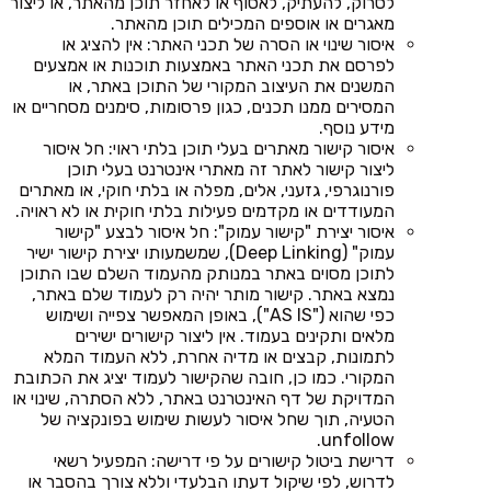
לסרוק, להעתיק, לאסוף או לאחזר תוכן מהאתר, או ליצור
מאגרים או אוספים המכילים תוכן מהאתר.
איסור שינוי או הסרה של תכני האתר: אין להציג או
לפרסם את תכני האתר באמצעות תוכנות או אמצעים
המשנים את העיצוב המקורי של התוכן באתר, או
המסירים ממנו תכנים, כגון פרסומות, סימנים מסחריים או
מידע נוסף.
איסור קישור מאתרים בעלי תוכן בלתי ראוי: חל איסור
ליצור קישור לאתר זה מאתרי אינטרנט בעלי תוכן
פורנוגרפי, גזעני, אלים, מפלה או בלתי חוקי, או מאתרים
המעודדים או מקדמים פעילות בלתי חוקית או לא ראויה.
איסור יצירת "קישור עמוק": חל איסור לבצע "קישור
עמוק" (Deep Linking), שמשמעותו יצירת קישור ישיר
לתוכן מסוים באתר במנותק מהעמוד השלם שבו התוכן
נמצא באתר. קישור מותר יהיה רק לעמוד שלם באתר,
כפי שהוא ("AS IS"), באופן המאפשר צפייה ושימוש
מלאים ותקינים בעמוד. אין ליצור קישורים ישירים
לתמונות, קבצים או מדיה אחרת, ללא העמוד המלא
המקורי. כמו כן, חובה שהקישור לעמוד יציג את הכתובת
המדויקת של דף האינטרנט באתר, ללא הסתרה, שינוי או
הטעיה, תוך שחל איסור לעשות שימוש בפונקציה של
unfollow.
דרישת ביטול קישורים על פי דרישה: המפעיל רשאי
לדרוש, לפי שיקול דעתו הבלעדי וללא צורך בהסבר או