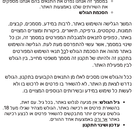
במסמך זה אנחנו נפרט את התנאים בהם אנחנו מספקים
את השירותים שלנו באמצעות האתר.
הסכמת הגולש
המשך הגלישה והשימוש באתר, לרבות במידע, מסמכים, קבצים,
תמונות, טקסטים, גרפיקה, תיאורים, ביקורות ומוצרים המצויים
באתר, כפופים לתנאים ולמגבלות המפורטים במסמך זה, וכן כל
שינוי במסמך, אשר עשוי להתפרסם מעת לעת. הגלישה והשימוש
באתר מהווה את הסכמת הגולש ל
כל
תנאי השימוש המפורטים
בתקנון זה ולהיותו של תקנון זה מסמך משפטי מחייב, בין הגולש
לבין מפעילת האתר.
ככל והגולש אינו מסכים לאלו מן התנאים הקבועים בתקנון, הגולש
נדרש לצאת מן האתר, לא להשאיר בו פרטים או לרכוש בו ולא
לעשות כל שימוש במידע ובשירותים הנוספים המצויים בו.
גיל הגולש
: אין מניעה לגלוש באתר, בכל גיל. עם זאת,
בהשארת פרטים או רכישה באתר, הגולש מצהיר שגילו מעל 18.
גולשים צעירים יותר מתבקשים להשאיר פרטים או לבצע רכישה
באתר
אך ורק
באמצעות אחד ההורים.
עדכון ושינוי התקנון