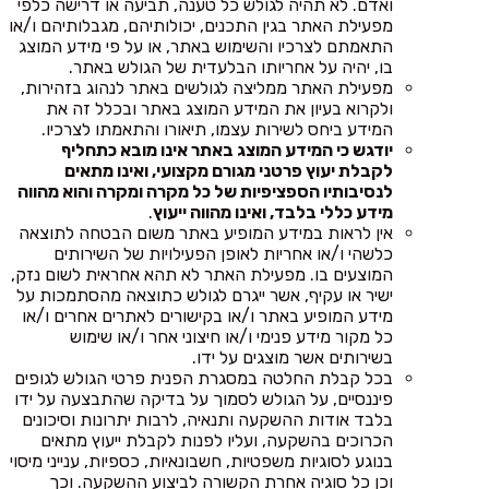
ואדם. לא תהיה לגולש כל טענה, תביעה או דרישה כלפי
מפעילת האתר בגין התכנים, יכולותיהם, מגבלותיהם ו/או
התאמתם לצרכיו והשימוש באתר, או על פי מידע המוצג
בו, יהיה על אחריותו הבלעדית של הגולש באתר.
מפעילת האתר ממליצה לגולשים באתר לנהוג בזהירות,
ולקרוא בעיון את המידע המוצג באתר ובכלל זה את
המידע ביחס לשירות עצמו, תיאורו והתאמתו לצרכיו.
יודגש כי המידע המוצג באתר אינו מובא כתחליף
לקבלת יעוץ פרטני מגורם מקצועי, ואינו מתאים
לנסיבותיו הספציפיות של כל מקרה ומקרה והוא מהווה
מידע כללי בלבד, ואינו מהווה ייעוץ
.
אין לראות במידע המופיע באתר משום הבטחה לתוצאה
כלשהי ו/או אחריות לאופן הפעילויות של השירותים
המוצעים בו. מפעילת האתר לא תהא אחראית לשום נזק,
ישיר או עקיף, אשר ייגרם לגולש כתוצאה מהסתמכות על
מידע המופיע באתר ו/או בקישורים לאתרים אחרים ו/או
כל מקור מידע פנימי ו/או חיצוני אחר ו/או שימוש
בשירותים אשר מוצגים על ידו.
בכל קבלת החלטה במסגרת הפנית פרטי הגולש לגופים
פיננסיים, על הגולש לסמוך על בדיקה שהתבצעה על ידו
בלבד אודות ההשקעה ותנאיה, לרבות יתרונות וסיכונים
הכרוכים בהשקעה, ועליו לפנות לקבלת ייעוץ מתאים
בנוגע לסוגיות משפטיות, חשבונאיות, כספיות, ענייני מיסוי
וכן כל סוגיה אחרת הקשורה לביצוע ההשקעה. וכך