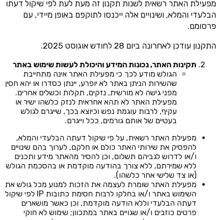
מפעילת האתר רשאית לשנות תקנון זה מעת לעת לפי שיקול דעתו
הבלעדי והמלא, ושינויים אלה ייכנסו לתוקפם באופן מיידי, עם
פרסומם.
התקנון עודכן לאחרונה ביום 28 לחודש אוגוסט 2025.
תקינות האתר, נכונות המידע והיכולת לעשות שימוש באתר
הגולש מודע לכך כי מפעילת האתר אינה מתחייבת
שהשירות הניתן באתר לא יופרע, יינתן כסדרו או יהא חסין
מפני גישה לא מורשית, נזקים, תקלות וכשלים אחרים.
מפעילת האתר לא תהא אחראית לנזק כלשהו ישיר או
עקיף, לרבות עוגמת נפש וכיוצא בכך, שייגרם לגולש
בעטיים של אותם גורמים, ככל וייגרם.
מפעילת האתר רשאית, על פי שיקול דעתה הבלעדי והמלא,
להפסיק את שירותי האתר כולם או חלקם, לערוך בהם שינויים
ו/או לדרוש לגביהם תשלום, וכן להסיר מהאתר מידע ותכנים
ללא שמירתם, ללא צורך בהודעה מוקדמת או בהסכמת הגולש
(או צד שלישי אחר כלשהו).
מפעילת האתר שומרת לעצמה את הזכות למנוע מכל גולש את
השימוש באתר ו/או בחלקו לרבות חסימת כתובות IP לפי שיקול
דעתה הבלעדי וללא הודעה מוקדמת, וכן כאשר מושארים
פרטים כוזבים ו/או שגויים באתר במתכוון; שימוש לא חוקי