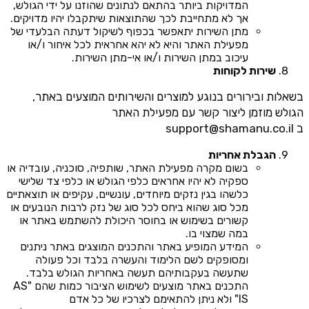
המדויקות ביותר בהתאם לנתונים שהוזנו על ידי הגולש,
אך לא מתחייבת לכך שהתוצאות שיתקבלו יהיו מדויקים.
מתן השירות יתאפשר בכפוף לשיקול דעתה הבלעדי של
מפעילת האתר והיא לא יהא אחראית לכל איחור ו/או
עיכוב במתן השירות ו/או אי-מתן השירות.
שירות לקוחות
בשאלות ובירורים בנוגע למוצרים והשירותים המוצעים באתר,
הגולש מוזמן ליצור קשר עם מפעילת האתר
ב
support@shamanu.co.il
הגבלת אחריות
בשום מקרה מפעילת האתר, שותפיה, סוכניה, עובדיה או
ספקיה לא יהיו אחראים כלפי הגולש או כלפי צד שלישי
כלשהו בגין נזקים מיוחדים, עונשיים, עקיפים או תוצאתיים
מכל סוג שהוא ביחס לכל סוג של נזק לרבות הנובעים או
קשורים בשימוש או בחוסר היכולת להשתמש באתר או
במה שמצוי בו.
המידע המופיע באתר והתכנים המוצגים באתר ניתנים
ומסופקים לשם הלימוד והעשרה בלבד וכל פעולה
שתעשה בעקבותיהם תעשה באחריות הגולש בלבד.
התכנים באתר מוצעים לשימוש הציבור כמות שהם "AS
IS" ולא ניתן להתאימם לצרכיו של כל אדם