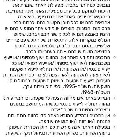
מובאים לנוחותך בלבד, ומפעילת האתר שומרת את
הזכות למחקם בכל עת. מפעילת האתר אינה מתחייבת
כי הקישורים יובילו לאתר אינטרנט פעיל, היא אינה
אחראית להם או לכל תוכן הקשור בהם, לרבות לכל
פרסומות, הטבות, מוצרים או מידע אחר המופיע בהם או
הזמין באמצעותם או לכל קישור המצוי בהם. שימוש
הגולש במקורות אלה, התקשורת של הגולש עם צדדים
שלישיים במסגרתם, וכל נזק שלכאורה יגרם לגולש
כתוצאה משימוש בהם – הנו באחריותו בלבד.
התכנים והמידע באתר אינו מהווים ייעוץ פנסיוני ו/או ייעוץ
משכנתאות ו/או ייעוץ ביטוחי ו/או ייעוץ רפואי ו/או כל
ייעוץ פיננסי ו/או השקעות ו/או תחליף לייעוץ השקעות
ו/או הצעה להשקעה ו/או הצעה לציבור לפי חוק הסדרת
העיסוק בייעוץ השקעות, בשיווק השקעות ובניהול תיקי
השקעות, תשנ"ה-1995, ולפי חוק ניירות ערך,
תשכ"ח-1968.
המידע באתר אינו מהווה הצעה להשקעה, וכן המידע אינו
מהווה תחליף לייעוץ פיננסי כלשהו המתחשב בנתונים
ובצרכים המיוחדים של כל אדם.
אין בתכנים ובמידע המובא באתר כדי להוות התחייבות
להנחה ו/או רווח ו/או תשואה עודפת.
מפעילת האתר אינה מורשית לפי חוק הסדרת העיסוק
בייעוץ השקעות, בשיווק השקעות ובניהול תיקי השקעות,