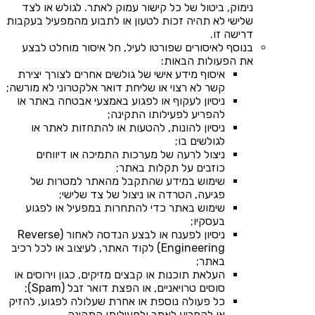
נימוק, ביטול של כל קישור עמוק לאתר. לגולש או לצד
שלישי לא תהיה זכות לטעון או לתבוע מהמפעיל בעקבות
דרישה זו.
בנוסף לאיסורים שפורטו לעיל, חל איסור מוחלט לבצע
את הפעולות הבאות:
איסוף מידע אישי של גולשים אחרים לצורך יצירת
קשר לא רצוי או שליחת דואר אלקטרוני לא מורשה;
ניסיון לעקוף או לפגוע באמצעי אבטחה באתר או
להפריע לפעילותו התקינה;
ניסיון להונות, להטעות או להתחזות לאתר או
לגולשים בו;
ניצול לרעה של מערכות התמיכה או דיווחים
כוזבים על תקלות באתר;
שימוש במידע שהתקבל מהאתר למטרות של
פגיעה, הטרדה או ניצול של צד שלישי;
שימוש באתר כדי להתחרות במפעיל או לפגוע
בעסקיו;
ניסיון לפענח או לבצע הנדסה לאחור (Reverse
Engineering) לקוד האתר, לעיצוב או לכל רכיב
באתר;
העלאת תוכנות או קבצים מזיקים, כגון וירוסים או
סוסים טרויאניים, או הפצת דואר זבל (Spam);
כל פעולה נוספת או אחרת שעלולה לפגוע, להזיק
או להפריע לאתר ולפעילותו התקינה.