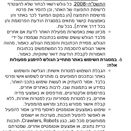
התשס"ח–2008
. כל גולש רשאי לבחור שלא להצטרף
לרשימת התפוצה של האתר, וכן להסיר את פרטיו
מרשימת התפוצה (הן במקום המיועד לכך באתר והן
באמצעות קישור מתאים במסגרת הודעת הפרסומת והן
בכל דרך אחרת), בכל עת.
מכיוון שאין באפשרות מפעילת האתר לדעת אם אחרים
מלבד הגולש עושים שימוש בכתובות שנמסרו על ידי
הגולש, מסירת הכתובות והסכמת הגולש, כאמור, מהווה
אישור הגולש להסכמת כל המשתמשים בכתובות
האמורות לקבלת הודעות דואר שיווקיות, כאמור.
במסגרת השימוש באתר מתחייב הגולש להימנע מפעולות
אלה:
הגבלת השימוש למטרות אישיות: הגלישה והשימוש
באתר ובתכנים המופיעים בו מותרים לשימוש אישי ופרטי
בלבד. אסור להעתיק או לעשות שימוש בתכני האתר,
במידע או בתמונות שבו, לרבות באתרים אחרים,
בפרסומים אלקטרוניים, מודפסים או באמצעי מדיה
אחרים, בין למטרות מסחריות ובין למטרות אחרות, ללא
קבלת אישור מפורש בכתב ומראש מהמפעיל.
שימוש באמצעים אוטומטיים לאיסוף מידע: אסור להפעיל
או לאפשר להפעיל תוכנות, מערכות או יישומים
ממוחשבים מכל סוג, כגון Crawlers, Robots, תוכנות
כריית נתונים, או אמצעים אוטומטיים אחרים, שמטרתם