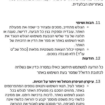
באחריותו הבלעדית.
חבות ושיפוי
הגולש מתחייב, מסכים ומצהיר כי ישפה את מפעילת
האתר, עובדיה וספקיה בגין כל תביעה, דרישה, טענה או
תלונה של צד שלישי הנובעת משימוש הגולש הנוגד את
תנאי השימוש באתר או מפר את הדין או הזכויות של
האתר.
השיפוי יכלול הוצאות משפטיות מלאות (כולל שכ"ט
עו"ד) ללא מגבלה בסכום.
הודעות
כל הודעה למשתמש תיחשב כאילו נמסרה כדין אם נשלחה
לכתובת הדוא"ל שמסר בעת השימוש באתר
עיקרון העיפרון הכחול ואי ויתור על זכויות.
כאמור לעיל, תנאי השימוש ותנאים נוספים המתפרסמים
באתר, מהווים הסכם בין מפעילת האתר לגולש בכל
הנוגע לשימוש באתר, לרבות ברכישה הימנו. אם מסיבה
כלשהי בית משפט מוסמך יקבע כי הוראה כלשהי אינה
ניתנת לאכיפה, הרי מוסכם שיש לאכוף את ההוראה