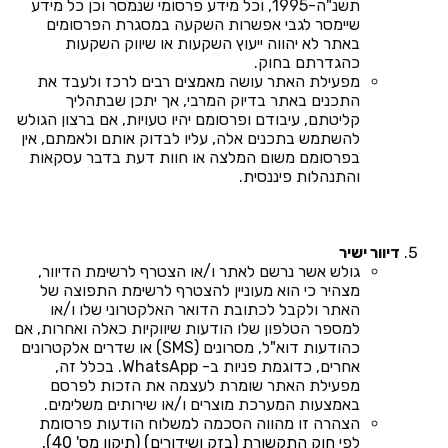
תשנ"ה-1995, וכל מידע פרסומי שנמסר וכן כל מידע
שיימסר לגבי אפשרות השקעה במסגרת הפרסומים
באתר לא יהווה ייעוץ השקעות או שיווק השקעות
כהגדרתם בחוק.
מפעילת האתר עושה מאמצים רבים לרכז ולעבד את
התכנים באתר בדיוק המרבי, אך יתכן שבתהליך
קליטתם, עיבודם ופרסומם יהיו טעויות, אם ברצון הגולש
להשתמש בתכנים אלה, עליו לבדוק אותם ולאמתם, אין
בפרסומם משום המלצה או חוות דעת בדבר עסקאות
והתנהלות פיננסית.
דיוור ישיר
גולש אשר נרשם לאתר ו/או הצטרף לרשימת הדיוור,
מצהיר כי הוא מעוניין להצטרף לרשימת התפוצה של
האתר ולקבל לכתובת הדואר האלקטרוני שלו ו/או
למספר הטלפון שלו הודעות שיווקיות כאלה ואחרות, אם
כהודעות דוא"ל, מסרונים (SMS) או שדרים אלקטרונים
אחרים, כדוגמת פניות ב- WhatsApp. בכלל זה,
מפעילת האתר שומרת לעצמה את הזכות לפרסם
באמצעות המערכת מוצרים ו/או שירותים משלימים.
הצהרה זו מהווה הסכמה למשלוח הודעות פרסומת
לפי
חוק התקשורת (בזק ושידורים) (תיקון מס' 40),