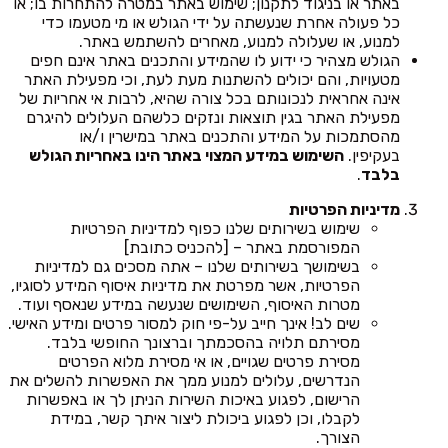
באתר או בניגוד לתקנון; שימוש באתר במטרה להתחרות בו; או
כל פעולה אחרת שנעשתה על ידי הגולש או מי מטעמו כדי
למנוע, או שעלולה למנוע, מאחרים להשתמש באתר.
הגולש מצהיר כי ידוע לו שהמידע והתכנים באתר אינם חפים
מטעויות, והם יכולים להשתנות מעת לעת, וכי מפעילת האתר
אינה אחראית לנכונותם בכל צורה שהיא, לרבות אי אחריות של
מפעילת האתר בגין תוצאות ונזקים כלשהם העלולים להיגרם
מהסתמכות על המידע והתכנים באתר במישרין ו/או
בעקיפין.
השימוש במידע המצוי באתר הינו באחריות הגולש
בלבד
.
מדיניות הפרטיות
שימוש בשירותים שלנו כפוף למדיניות הפרטיות
המפורסמת באתר – [להכניס כתובת]
בשימושך בשירותים שלנו – אתה מסכים גם למדיניות
הפרטיות, אשר מפרטת את מדיניות איסוף המידע לסוגיו,
מטרות האיסוף, השימושים שנעשה במידע שנאסף ועוד.
שים לב! אינך חייב על-פי חוק למסור פרטים ומידע האישי.
מסירתם תלויה בהסכמתך וברצונך החופשי בלבד.
מסירת פרטים שגויים, או אי מסירת מלוא הפרטים
הנדרשים, עלולים למנוע ממך את האפשרות להשלים את
הרישום, לפגוע באיכות השירות הניתן לך או באפשרות
לקבלו, וכן לפגוע ביכולת ליצור איתך קשר, במידת
הצורך.