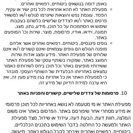
באופן דומה בנושאים ביטוחיים, רפואיים ואחרים.
מפעילת האתר לא תהא אחראית לכל נזק ישיר או עקיף,
הפסד, עוגמת נפש והוצאות שייגרמו לגולש ו/או למשאיר
פרטים באתר ו/או לצדדים שלישיים כלשהם בעקבות
שימוש או הסתמכות על כל תוכן, מידע, נתון, מצג,
תמונה, וידאו, אודיו, פרסומת, מוצר, שירות וכו' המופעים
באתר.
גופים פיננסיים, ביטוחיים, רפואיים ואחרים אשר אליהם
מופנה הגולש הם גופים עצמאיים ואינם קשורים ו/או אינם
שלוחים של מפעילת האתר. מידע ומצג אודות שירות
המוצג באתר, שמקורו בשותף עסקי של מפעילת האתר
ששירותיו מופיעים באתר וכל תוכן ביחס לשירותים כאמור
נמצאים באחריותו הבלעדית של השותף העסקי. מובהר
כי למפעילת האתר אין כל אחריות בגין מידע מעין זה, ואין
היא ערבה למידת הדיוק של מידע זה.
פרסומות של צדדים שלישיים, קישורים והפניות באתר
מפעילת האתר או מי מטעמה לא נושא באחריות לכל תוכן פרסומי
או מידע מסחרי אחר שיפורסם באתר. הפרסום באתר אינו משום
המלצה, חוות דעת, הבעת דעה, עידוד או שידול, מצד מפעילת
האתר ולמעשה כל החלטה בדבר השימוש בתכנים הכלכליים,
ביטוחיים, רפואיים ואחרים שיבחר לקבל הגולש באתר, תיעשה