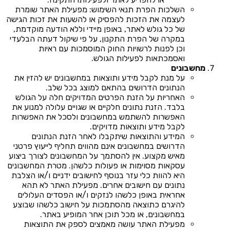
השלכות הפרת תנאי השימוש: מפעילת האתר שומרת
לעצמה את הזכות להפסיק או להשעות את זכות הגישה
של כל גולש לאתר, באופן מיידי וללא הודעה מוקדמת,
במקרה של הפרת התקנון, על פי שיקול דעתה הבלעדי
וכן לפנות לרשויות החוק המוסמכות עם ראיות
ואסמכתאות לפעילות הגולש.
מחשבונים
על מנת לקבל מידע ותוצאות במחשבונים יש להזין את
הנתונים הדרושים בהתאם למוצג בכל שלב.
האחריות על הזנת הפרטים המדויקים חלה על הגולש
בלבד. הזנת נתונים חלקיים או שגויים עלולה למנוע את
האפשרות להשתמש במחשבונים ולסכל את האפשרות
לקבל מידע ותוצאות מדויקים.
המידע והתוצאות שיתקבלו לאחר הזנת הנתונים
הדרושים במחשבונים אינם מהווים תחליף לייעוץ פרטני
מאיש מקצוע. אין להסתמך על המחשבונים לצורך ביצוע
עסקאות מסוימות או פעולות כלשהן. מטרת המחשבונים
היא להוות כלי עזר בנוסף לחישובים ידניים ו/או הצלבת
נתונים עם חישובים אחרים. מפעילת האתר לא תהא
אחראית באופן כלשהו לנזקים ו/או הפסדים העלולים
להיגרם כתוצאה מהסתמכות על חישוב כלשהו שבוצע
במחשבונים, או מכל תוכן אחר המופיע באתר.
מפעילת האתר עושה מאמצים לספק את התוצאות