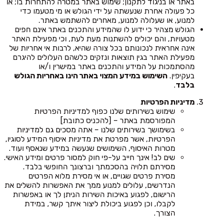
באתר או בניגוד לתקנון; שימוש באתר במטרה להתחרות בו; או
כל פעולה אחרת שנעשתה על ידי הגולש או מי מטעמו כדי
למנוע, או שעלולה למנוע, מאחרים להשתמש באתר.
הגולש מצהיר כי ידוע לו שהמידע והתכנים באתר אינם חפים
מטעויות, והם יכולים להשתנות מעת לעת, וכי מפעילת האתר
אינה אחראית לנכונותם בכל צורה שהיא, לרבות אי אחריות של
מפעילת האתר בגין תוצאות ונזקים כלשהם העלולים להיגרם
מהסתמכות על המידע והתכנים באתר במישרין ו/או
בעקיפין.
השימוש במידע המצוי באתר הינו באחריות הגולש
בלבד
.
מדיניות הפרטיות
שימוש בשירותים שלנו כפוף למדיניות הפרטיות
המפורסמת באתר – [להכניס כתובת]
בשימושך בשירותים שלנו – אתה מסכים גם למדיניות
הפרטיות, אשר מפרטת את מדיניות איסוף המידע לסוגיו,
מטרות האיסוף, השימושים שנעשה במידע שנאסף ועוד.
שים לב! אינך חייב על-פי חוק למסור פרטים ומידע האישי.
מסירתם תלויה בהסכמתך וברצונך החופשי בלבד.
מסירת פרטים שגויים, או אי מסירת מלוא הפרטים
הנדרשים, עלולים למנוע ממך את האפשרות להשלים את
הרישום, לפגוע באיכות השירות הניתן לך או באפשרות
לקבלו, וכן לפגוע ביכולת ליצור איתך קשר, במידת
הצורך.