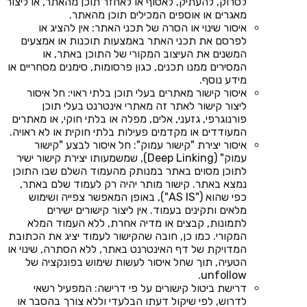
לסרוק, להעתיק, לאסוף או לאחזר תוכן מהאתר, או ליצור
מאגרים או אוספים המכילים תוכן מהאתר.
איסור שינוי או הסרה של תכני האתר: אין להציג או
לפרסם את תכני האתר באמצעות תוכנות או אמצעים
המשנים את העיצוב המקורי של התוכן באתר, או
המסירים ממנו תכנים, כגון פרסומות, סימנים מסחריים או
מידע נוסף.
איסור קישור מאתרים בעלי תוכן בלתי ראוי: חל איסור
ליצור קישור לאתר זה מאתרי אינטרנט בעלי תוכן
פורנוגרפי, גזעני, אלים, מפלה או בלתי חוקי, או מאתרים
המעודדים או מקדמים פעילות בלתי חוקית או לא ראויה.
איסור יצירת "קישור עמוק": חל איסור לבצע "קישור
עמוק" (Deep Linking), שמשמעותו יצירת קישור ישיר
לתוכן מסוים באתר במנותק מהעמוד השלם שבו התוכן
נמצא באתר. קישור מותר יהיה רק לעמוד שלם באתר,
כפי שהוא ("AS IS"), באופן המאפשר צפייה ושימוש
מלאים ותקינים בעמוד. אין ליצור קישורים ישירים
לתמונות, קבצים או מדיה אחרת, ללא העמוד המלא
המקורי. כמו כן, חובה שהקישור לעמוד יציג את הכתובת
המדויקת של דף האינטרנט באתר, ללא הסתרה, שינוי או
הטעיה, תוך שחל איסור לעשות שימוש בפונקציה של
unfollow.
דרישת ביטול קישורים על פי דרישה: המפעיל רשאי
לדרוש, לפי שיקול דעתו הבלעדי וללא צורך בהסבר או