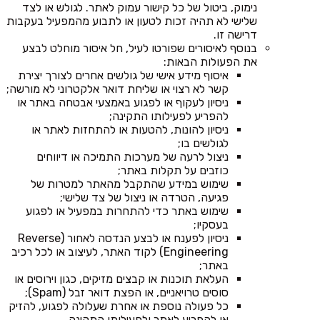
נימוק, ביטול של כל קישור עמוק לאתר. לגולש או לצד
שלישי לא תהיה זכות לטעון או לתבוע מהמפעיל בעקבות
דרישה זו.
בנוסף לאיסורים שפורטו לעיל, חל איסור מוחלט לבצע
את הפעולות הבאות:
איסוף מידע אישי של גולשים אחרים לצורך יצירת
קשר לא רצוי או שליחת דואר אלקטרוני לא מורשה;
ניסיון לעקוף או לפגוע באמצעי אבטחה באתר או
להפריע לפעילותו התקינה;
ניסיון להונות, להטעות או להתחזות לאתר או
לגולשים בו;
ניצול לרעה של מערכות התמיכה או דיווחים
כוזבים על תקלות באתר;
שימוש במידע שהתקבל מהאתר למטרות של
פגיעה, הטרדה או ניצול של צד שלישי;
שימוש באתר כדי להתחרות במפעיל או לפגוע
בעסקיו;
ניסיון לפענח או לבצע הנדסה לאחור (Reverse
Engineering) לקוד האתר, לעיצוב או לכל רכיב
באתר;
העלאת תוכנות או קבצים מזיקים, כגון וירוסים או
סוסים טרויאניים, או הפצת דואר זבל (Spam);
כל פעולה נוספת או אחרת שעלולה לפגוע, להזיק
או להפריע לאתר ולפעילותו התקינה.