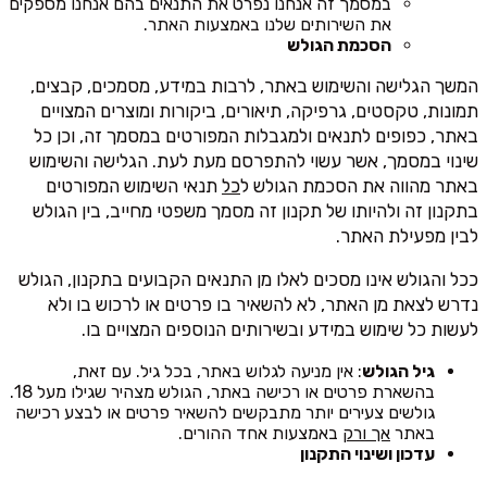
במסמך זה אנחנו נפרט את התנאים בהם אנחנו מספקים
את השירותים שלנו באמצעות האתר.
הסכמת הגולש
המשך הגלישה והשימוש באתר, לרבות במידע, מסמכים, קבצים,
תמונות, טקסטים, גרפיקה, תיאורים, ביקורות ומוצרים המצויים
באתר, כפופים לתנאים ולמגבלות המפורטים במסמך זה, וכן כל
שינוי במסמך, אשר עשוי להתפרסם מעת לעת. הגלישה והשימוש
באתר מהווה את הסכמת הגולש ל
כל
תנאי השימוש המפורטים
בתקנון זה ולהיותו של תקנון זה מסמך משפטי מחייב, בין הגולש
לבין מפעילת האתר.
ככל והגולש אינו מסכים לאלו מן התנאים הקבועים בתקנון, הגולש
נדרש לצאת מן האתר, לא להשאיר בו פרטים או לרכוש בו ולא
לעשות כל שימוש במידע ובשירותים הנוספים המצויים בו.
גיל הגולש
: אין מניעה לגלוש באתר, בכל גיל. עם זאת,
בהשארת פרטים או רכישה באתר, הגולש מצהיר שגילו מעל 18.
גולשים צעירים יותר מתבקשים להשאיר פרטים או לבצע רכישה
באתר
אך ורק
באמצעות אחד ההורים.
עדכון ושינוי התקנון