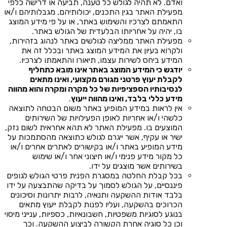
ואדם. לא תהיה לגולש כל טענה, תביעה או דרישה כלפי
מפעילת האתר בגין התכנים, יכולותיהם, מגבלותיהם ו/או
התאמתם לצרכיו והשימוש באתר, או על פי מידע המוצג
בו, יהיה על אחריותו הבלעדית של הגולש באתר.
מפעילת האתר ממליצה לגולשים באתר לנהוג בזהירות,
ולקרוא בעיון את המידע המוצג באתר ובכלל זה את
המידע ביחס לשירות עצמו, תיאורו והתאמתו לצרכיו.
יודגש כי המידע המוצג באתר אינו מובא כתחליף
לקבלת יעוץ פרטני מגורם מקצועי, ואינו מתאים
לנסיבותיו הספציפיות של כל מקרה ומקרה והוא מהווה
מידע כללי בלבד, ואינו מהווה ייעוץ
.
אין לראות במידע המופיע באתר משום הבטחה לתוצאה
כלשהי ו/או אחריות לאופן הפעילויות של השירותים
המוצעים בו. מפעילת האתר לא תהא אחראית לשום נזק,
ישיר או עקיף, אשר ייגרם לגולש כתוצאה מהסתמכות על
מידע המופיע באתר ו/או בקישורים לאתרים אחרים ו/או
כל מקור מידע פנימי ו/או חיצוני אחר ו/או שימוש
בשירותים אשר מוצגים על ידו.
בכל קבלת החלטה במסגרת הפנית פרטי הגולש לגופים
פיננסיים, על הגולש לסמוך על בדיקה שהתבצעה על ידו
בלבד אודות ההשקעה ותנאיה, לרבות יתרונות וסיכונים
הכרוכים בהשקעה, ועליו לפנות לקבלת ייעוץ מתאים
בנוגע לסוגיות משפטיות, חשבונאיות, כספיות, ענייני מיסוי
וכן כל סוגיה אחרת הקשורה לביצוע ההשקעה. וכך