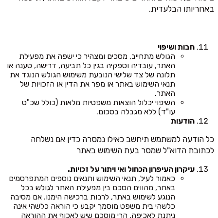
באחריותו הבלעדית.
חבות ושיפוי
הגולש מתחייב, מסכים ומצהיר כי ישפה את מפעילת
האתר, עובדיה וספקיה בגין כל תביעה, דרישה, טענה או
תלונה של צד שלישי הנובעת משימוש הגולש הנוגד את
תנאי השימוש באתר או מפר את הדין או הזכויות של
האתר.
השיפוי יכלול הוצאות משפטיות מלאות (כולל שכ"ט
עו"ד) ללא מגבלה בסכום.
הודעות
כל הודעה למשתמש תיחשב כאילו נמסרה כדין אם נשלחה
לכתובת הדוא"ל שמסר בעת השימוש באתר
עיקרון העיפרון הכחול ואי ויתור על זכויות.
כאמור לעיל, תנאי השימוש ותנאים נוספים המתפרסמים
באתר, מהווים הסכם בין מפעילת האתר לגולש בכל
הנוגע לשימוש באתר, לרבות ברכישה הימנו. אם מסיבה
כלשהי בית משפט מוסמך יקבע כי הוראה כלשהי אינה
ניתנת לאכיפה, הרי מוסכם שיש לאכוף את ההוראה