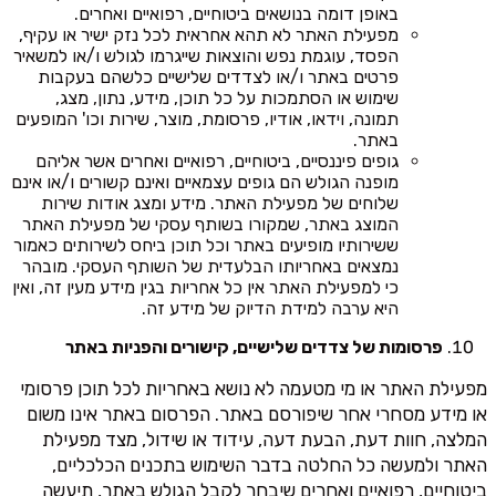
באופן דומה בנושאים ביטוחיים, רפואיים ואחרים.
מפעילת האתר לא תהא אחראית לכל נזק ישיר או עקיף,
הפסד, עוגמת נפש והוצאות שייגרמו לגולש ו/או למשאיר
פרטים באתר ו/או לצדדים שלישיים כלשהם בעקבות
שימוש או הסתמכות על כל תוכן, מידע, נתון, מצג,
תמונה, וידאו, אודיו, פרסומת, מוצר, שירות וכו' המופעים
באתר.
גופים פיננסיים, ביטוחיים, רפואיים ואחרים אשר אליהם
מופנה הגולש הם גופים עצמאיים ואינם קשורים ו/או אינם
שלוחים של מפעילת האתר. מידע ומצג אודות שירות
המוצג באתר, שמקורו בשותף עסקי של מפעילת האתר
ששירותיו מופיעים באתר וכל תוכן ביחס לשירותים כאמור
נמצאים באחריותו הבלעדית של השותף העסקי. מובהר
כי למפעילת האתר אין כל אחריות בגין מידע מעין זה, ואין
היא ערבה למידת הדיוק של מידע זה.
פרסומות של צדדים שלישיים, קישורים והפניות באתר
מפעילת האתר או מי מטעמה לא נושא באחריות לכל תוכן פרסומי
או מידע מסחרי אחר שיפורסם באתר. הפרסום באתר אינו משום
המלצה, חוות דעת, הבעת דעה, עידוד או שידול, מצד מפעילת
האתר ולמעשה כל החלטה בדבר השימוש בתכנים הכלכליים,
ביטוחיים, רפואיים ואחרים שיבחר לקבל הגולש באתר, תיעשה