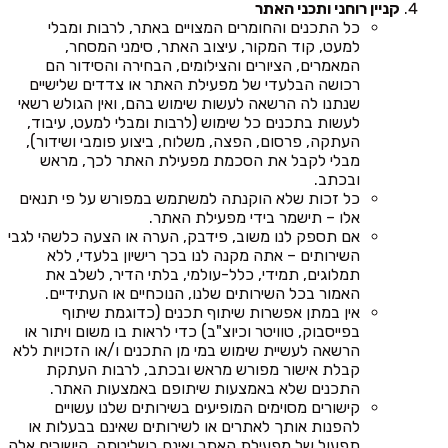
קניין רוחני ותכני האתר
כל התכנים והחומרים המצויים באתר, לרבות ומבלי
למעט, קוד המקור, עיצוב האתר, סימני המסחר,
המאמרים, הציורים והצילומים, הבחירה והסידור הם
רכושה הבלעדי של מפעילת האתר או צדדים שלישיים
שנתנו לה הרשאה לעשות שימוש בהם, ואין הגולש רשאי
לעשות בתכנים כל שימוש (לרבות ומבלי למעט, עיבוד,
העתקה, פרסום, הפצה, משלוח, ביצוע פומבי ושידור),
מבלי לקבל את הסכמת מפעילת האתר לכך, מראש
ובכתב.
כל זכות שלא הוקנתה למשתמש במפורש על פי תנאים
אלו – תישמר בידי מפעילת האתר.
אם תספק לנו משוב, פידבק, הערה או הצעה כלשהי לגבי
השירותים – אתה מקנה לנו בכך רישיון בלעדי, ללא
תמלוגים, תמידי, כלל-עולמי, בלתי הדיר, לשלב את
האמור בכל השירותים שלנו, הנוכחיים או העתידיים.
אין במתן אפשרות שיתוף תכנים (כדוגמת שיתוף
בפייסבוק, טוויטר וכיוצ"ב) כדי לראות בו משום ויתור או
הרשאה לעשיית שימוש במי מן התכנים ו/או הזכויות ללא
קבלת אישור מפורש מראש ובכתב, לרבות העתקת
התכנים שלא באמצעות שיתופם באמצעות האתר.
קישורים מסוימים המופיעים בשירותים שלנו עשויים
להפנות אותך לאתרים או לשירותים שאינם בבעלות או
תפעול של מפעילת האתר ואינם בשליטתה. קישורים אלה