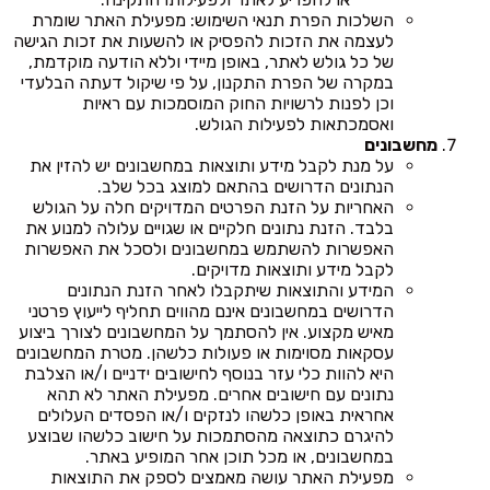
השלכות הפרת תנאי השימוש: מפעילת האתר שומרת
לעצמה את הזכות להפסיק או להשעות את זכות הגישה
של כל גולש לאתר, באופן מיידי וללא הודעה מוקדמת,
במקרה של הפרת התקנון, על פי שיקול דעתה הבלעדי
וכן לפנות לרשויות החוק המוסמכות עם ראיות
ואסמכתאות לפעילות הגולש.
מחשבונים
על מנת לקבל מידע ותוצאות במחשבונים יש להזין את
הנתונים הדרושים בהתאם למוצג בכל שלב.
האחריות על הזנת הפרטים המדויקים חלה על הגולש
בלבד. הזנת נתונים חלקיים או שגויים עלולה למנוע את
האפשרות להשתמש במחשבונים ולסכל את האפשרות
לקבל מידע ותוצאות מדויקים.
המידע והתוצאות שיתקבלו לאחר הזנת הנתונים
הדרושים במחשבונים אינם מהווים תחליף לייעוץ פרטני
מאיש מקצוע. אין להסתמך על המחשבונים לצורך ביצוע
עסקאות מסוימות או פעולות כלשהן. מטרת המחשבונים
היא להוות כלי עזר בנוסף לחישובים ידניים ו/או הצלבת
נתונים עם חישובים אחרים. מפעילת האתר לא תהא
אחראית באופן כלשהו לנזקים ו/או הפסדים העלולים
להיגרם כתוצאה מהסתמכות על חישוב כלשהו שבוצע
במחשבונים, או מכל תוכן אחר המופיע באתר.
מפעילת האתר עושה מאמצים לספק את התוצאות