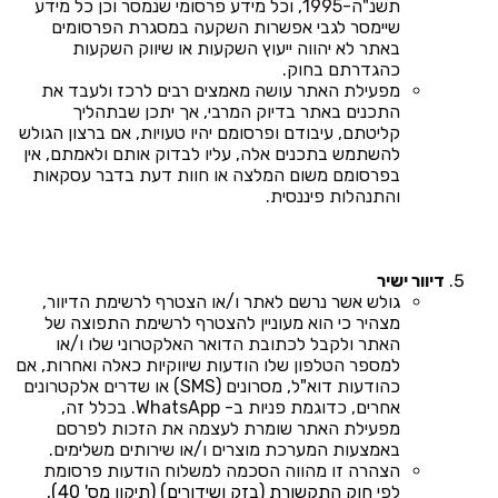
תשנ"ה-1995, וכל מידע פרסומי שנמסר וכן כל מידע
שיימסר לגבי אפשרות השקעה במסגרת הפרסומים
באתר לא יהווה ייעוץ השקעות או שיווק השקעות
כהגדרתם בחוק.
מפעילת האתר עושה מאמצים רבים לרכז ולעבד את
התכנים באתר בדיוק המרבי, אך יתכן שבתהליך
קליטתם, עיבודם ופרסומם יהיו טעויות, אם ברצון הגולש
להשתמש בתכנים אלה, עליו לבדוק אותם ולאמתם, אין
בפרסומם משום המלצה או חוות דעת בדבר עסקאות
והתנהלות פיננסית.
דיוור ישיר
גולש אשר נרשם לאתר ו/או הצטרף לרשימת הדיוור,
מצהיר כי הוא מעוניין להצטרף לרשימת התפוצה של
האתר ולקבל לכתובת הדואר האלקטרוני שלו ו/או
למספר הטלפון שלו הודעות שיווקיות כאלה ואחרות, אם
כהודעות דוא"ל, מסרונים (SMS) או שדרים אלקטרונים
אחרים, כדוגמת פניות ב- WhatsApp. בכלל זה,
מפעילת האתר שומרת לעצמה את הזכות לפרסם
באמצעות המערכת מוצרים ו/או שירותים משלימים.
הצהרה זו מהווה הסכמה למשלוח הודעות פרסומת
לפי
חוק התקשורת (בזק ושידורים) (תיקון מס' 40),