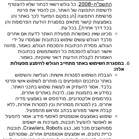
התשס"ח–2008
. כל גולש רשאי לבחור שלא להצטרף
לרשימת התפוצה של האתר, וכן להסיר את פרטיו
מרשימת התפוצה (הן במקום המיועד לכך באתר והן
באמצעות קישור מתאים במסגרת הודעת הפרסומת והן
בכל דרך אחרת), בכל עת.
מכיוון שאין באפשרות מפעילת האתר לדעת אם אחרים
מלבד הגולש עושים שימוש בכתובות שנמסרו על ידי
הגולש, מסירת הכתובות והסכמת הגולש, כאמור, מהווה
אישור הגולש להסכמת כל המשתמשים בכתובות
האמורות לקבלת הודעות דואר שיווקיות, כאמור.
במסגרת השימוש באתר מתחייב הגולש להימנע מפעולות
אלה:
הגבלת השימוש למטרות אישיות: הגלישה והשימוש
באתר ובתכנים המופיעים בו מותרים לשימוש אישי ופרטי
בלבד. אסור להעתיק או לעשות שימוש בתכני האתר,
במידע או בתמונות שבו, לרבות באתרים אחרים,
בפרסומים אלקטרוניים, מודפסים או באמצעי מדיה
אחרים, בין למטרות מסחריות ובין למטרות אחרות, ללא
קבלת אישור מפורש בכתב ומראש מהמפעיל.
שימוש באמצעים אוטומטיים לאיסוף מידע: אסור להפעיל
או לאפשר להפעיל תוכנות, מערכות או יישומים
ממוחשבים מכל סוג, כגון Crawlers, Robots, תוכנות
כריית נתונים, או אמצעים אוטומטיים אחרים, שמטרתם