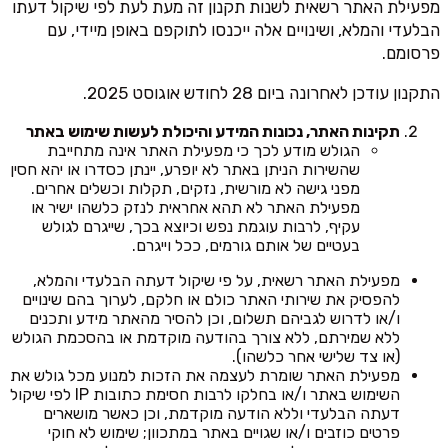
מפעילת האתר רשאית לשנות תקנון זה מעת לעת לפי שיקול דעתו
הבלעדי והמלא, ושינויים אלה ייכנסו לתוקפם באופן מיידי, עם
פרסומם.
התקנון עודכן לאחרונה ביום 28 לחודש אוגוסט 2025.
תקינות האתר, נכונות המידע והיכולת לעשות שימוש באתר
הגולש מודע לכך כי מפעילת האתר אינה מתחייבת
שהשירות הניתן באתר לא יופרע, יינתן כסדרו או יהא חסין
מפני גישה לא מורשית, נזקים, תקלות וכשלים אחרים.
מפעילת האתר לא תהא אחראית לנזק כלשהו ישיר או
עקיף, לרבות עוגמת נפש וכיוצא בכך, שייגרם לגולש
בעטיים של אותם גורמים, ככל וייגרם.
מפעילת האתר רשאית, על פי שיקול דעתה הבלעדי והמלא,
להפסיק את שירותי האתר כולם או חלקם, לערוך בהם שינויים
ו/או לדרוש לגביהם תשלום, וכן להסיר מהאתר מידע ותכנים
ללא שמירתם, ללא צורך בהודעה מוקדמת או בהסכמת הגולש
(או צד שלישי אחר כלשהו).
מפעילת האתר שומרת לעצמה את הזכות למנוע מכל גולש את
השימוש באתר ו/או בחלקו לרבות חסימת כתובות IP לפי שיקול
דעתה הבלעדי וללא הודעה מוקדמת, וכן כאשר מושארים
פרטים כוזבים ו/או שגויים באתר במתכוון; שימוש לא חוקי