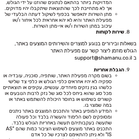
המדויקות ביותר בהתאם לנתונים שהוזנו על ידי הגולש,
אך לא מתחייבת לכך שהתוצאות שיתקבלו יהיו מדויקים.
מתן השירות יתאפשר בכפוף לשיקול דעתה הבלעדי של
מפעילת האתר והיא לא יהא אחראית לכל איחור ו/או
עיכוב במתן השירות ו/או אי-מתן השירות.
שירות לקוחות
בשאלות ובירורים בנוגע למוצרים והשירותים המוצעים באתר,
הגולש מוזמן ליצור קשר עם מפעילת האתר
ב
support@shamanu.co.il
הגבלת אחריות
בשום מקרה מפעילת האתר, שותפיה, סוכניה, עובדיה או
ספקיה לא יהיו אחראים כלפי הגולש או כלפי צד שלישי
כלשהו בגין נזקים מיוחדים, עונשיים, עקיפים או תוצאתיים
מכל סוג שהוא ביחס לכל סוג של נזק לרבות הנובעים או
קשורים בשימוש או בחוסר היכולת להשתמש באתר או
במה שמצוי בו.
המידע המופיע באתר והתכנים המוצגים באתר ניתנים
ומסופקים לשם הלימוד והעשרה בלבד וכל פעולה
שתעשה בעקבותיהם תעשה באחריות הגולש בלבד.
התכנים באתר מוצעים לשימוש הציבור כמות שהם "AS
IS" ולא ניתן להתאימם לצרכיו של כל אדם