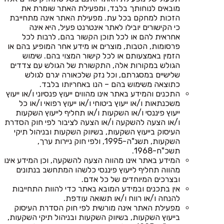
מובאים לנוחותך בלבד, ומפעילת האתר שומרת את
הזכות למחקם בכל עת. מפעילת האתר אינה מתחייבת
כי הקישורים יובילו לאתר אינטרנט פעיל, היא אינה
אחראית להם או לכל תוכן הקשור בהם, לרבות לכל
פרסומות, הטבות, מוצרים או מידע אחר המופיע בהם או
הזמין באמצעותם או לכל קישור המצוי בהם. שימוש
הגולש במקורות אלה, התקשורת של הגולש עם צדדים
שלישיים במסגרתם, וכל נזק שלכאורה יגרם לגולש
כתוצאה משימוש בהם – הנו באחריותו בלבד.
התכנים והמידע באתר אינו מהווים ייעוץ פנסיוני ו/או ייעוץ
משכנתאות ו/או ייעוץ ביטוחי ו/או ייעוץ רפואי ו/או כל
ייעוץ פיננסי ו/או השקעות ו/או תחליף לייעוץ השקעות
ו/או הצעה להשקעה ו/או הצעה לציבור לפי חוק הסדרת
העיסוק בייעוץ השקעות, בשיווק השקעות ובניהול תיקי
השקעות, תשנ"ה-1995, ולפי חוק ניירות ערך,
תשכ"ח-1968.
המידע באתר אינו מהווה הצעה להשקעה, וכן המידע אינו
מהווה תחליף לייעוץ פיננסי כלשהו המתחשב בנתונים
ובצרכים המיוחדים של כל אדם.
אין בתכנים ובמידע המובא באתר כדי להוות התחייבות
להנחה ו/או רווח ו/או תשואה עודפת.
מפעילת האתר אינה מורשית לפי חוק הסדרת העיסוק
בייעוץ השקעות, בשיווק השקעות ובניהול תיקי השקעות,