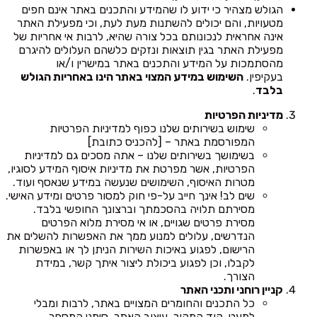
הגולש מצהיר כי ידוע לו שהמידע והתכנים באתר אינם חפים
מטעויות, והם יכולים להשתנות מעת לעת, וכי מפעילת האתר
אינה אחראית לנכונותם בכל צורה שהיא, לרבות אי אחריות של
מפעילת האתר בגין תוצאות ונזקים כלשהם העלולים להיגרם
מהסתמכות על המידע והתכנים באתר במישרין ו/או
בעקיפין.
השימוש במידע המצוי באתר הינו באחריות הגולש
בלבד
.
מדיניות הפרטיות
שימוש בשירותים שלנו כפוף למדיניות הפרטיות
המפורסמת באתר – [להכניס כתובת]
בשימושך בשירותים שלנו – אתה מסכים גם למדיניות
הפרטיות, אשר מפרטת את מדיניות איסוף המידע לסוגיו,
מטרות האיסוף, השימושים שנעשה במידע שנאסף ועוד.
שים לב! אינך חייב על-פי חוק למסור פרטים ומידע האישי.
מסירתם תלויה בהסכמתך וברצונך החופשי בלבד.
מסירת פרטים שגויים, או אי מסירת מלוא הפרטים
הנדרשים, עלולים למנוע ממך את האפשרות להשלים את
הרישום, לפגוע באיכות השירות הניתן לך או באפשרות
לקבלו, וכן לפגוע ביכולת ליצור איתך קשר, במידת
הצורך.
קניין רוחני ותכני האתר
כל התכנים והחומרים המצויים באתר, לרבות ומבלי
למעט, קוד המקור, עיצוב האתר, סימני המסחר,