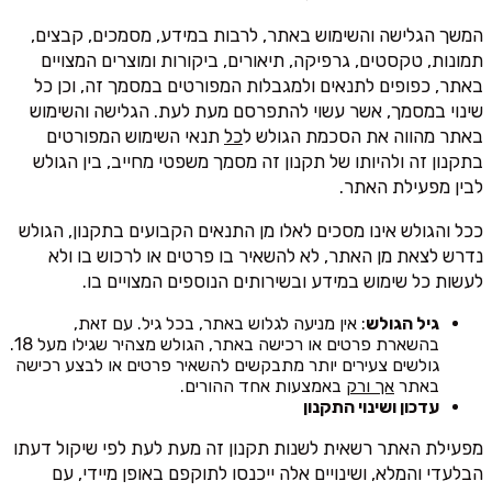
המשך הגלישה והשימוש באתר, לרבות במידע, מסמכים, קבצים,
תמונות, טקסטים, גרפיקה, תיאורים, ביקורות ומוצרים המצויים
באתר, כפופים לתנאים ולמגבלות המפורטים במסמך זה, וכן כל
שינוי במסמך, אשר עשוי להתפרסם מעת לעת. הגלישה והשימוש
באתר מהווה את הסכמת הגולש ל
כל
תנאי השימוש המפורטים
בתקנון זה ולהיותו של תקנון זה מסמך משפטי מחייב, בין הגולש
לבין מפעילת האתר.
ככל והגולש אינו מסכים לאלו מן התנאים הקבועים בתקנון, הגולש
נדרש לצאת מן האתר, לא להשאיר בו פרטים או לרכוש בו ולא
לעשות כל שימוש במידע ובשירותים הנוספים המצויים בו.
גיל הגולש
: אין מניעה לגלוש באתר, בכל גיל. עם זאת,
בהשארת פרטים או רכישה באתר, הגולש מצהיר שגילו מעל 18.
גולשים צעירים יותר מתבקשים להשאיר פרטים או לבצע רכישה
באתר
אך ורק
באמצעות אחד ההורים.
עדכון ושינוי התקנון
מפעילת האתר רשאית לשנות תקנון זה מעת לעת לפי שיקול דעתו
הבלעדי והמלא, ושינויים אלה ייכנסו לתוקפם באופן מיידי, עם