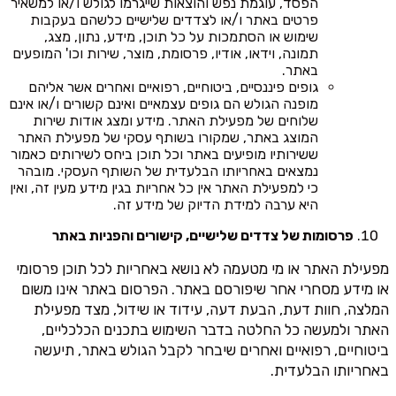
הפסד, עוגמת נפש והוצאות שייגרמו לגולש ו/או למשאיר
פרטים באתר ו/או לצדדים שלישיים כלשהם בעקבות
שימוש או הסתמכות על כל תוכן, מידע, נתון, מצג,
תמונה, וידאו, אודיו, פרסומת, מוצר, שירות וכו' המופעים
באתר.
גופים פיננסיים, ביטוחיים, רפואיים ואחרים אשר אליהם
מופנה הגולש הם גופים עצמאיים ואינם קשורים ו/או אינם
שלוחים של מפעילת האתר. מידע ומצג אודות שירות
המוצג באתר, שמקורו בשותף עסקי של מפעילת האתר
ששירותיו מופיעים באתר וכל תוכן ביחס לשירותים כאמור
נמצאים באחריותו הבלעדית של השותף העסקי. מובהר
כי למפעילת האתר אין כל אחריות בגין מידע מעין זה, ואין
היא ערבה למידת הדיוק של מידע זה.
פרסומות של צדדים שלישיים, קישורים והפניות באתר
מפעילת האתר או מי מטעמה לא נושא באחריות לכל תוכן פרסומי
או מידע מסחרי אחר שיפורסם באתר. הפרסום באתר אינו משום
המלצה, חוות דעת, הבעת דעה, עידוד או שידול, מצד מפעילת
האתר ולמעשה כל החלטה בדבר השימוש בתכנים הכלכליים,
ביטוחיים, רפואיים ואחרים שיבחר לקבל הגולש באתר, תיעשה
באחריותו הבלעדית.