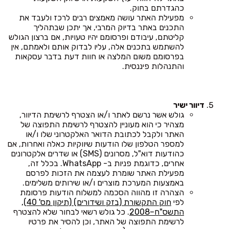
כהגדרתם בחוק.
מפעילת האתר עושה מאמצים רבים לרכז ולעבד את
התכנים באתר בדיוק המרבי, אך יתכן שבתהליך
קליטתם, עיבודם ופרסומם יהיו טעויות, אם ברצון הגולש
להשתמש בתכנים אלה, עליו לבדוק אותם ולאמתם, אין
בפרסומם משום המלצה או חוות דעת בדבר עסקאות
והתנהלות פיננסית.
דיוור ישיר
גולש אשר נרשם לאתר ו/או הצטרף לרשימת הדיוור,
מצהיר כי הוא מעוניין להצטרף לרשימת התפוצה של
האתר ולקבל לכתובת הדואר האלקטרוני שלו ו/או
למספר הטלפון שלו הודעות שיווקיות כאלה ואחרות, אם
כהודעות דוא"ל, מסרונים (SMS) או שדרים אלקטרונים
אחרים, כדוגמת פניות ב- WhatsApp. בכלל זה,
מפעילת האתר שומרת לעצמה את הזכות לפרסם
באמצעות המערכת מוצרים ו/או שירותים משלימים.
הצהרה זו מהווה הסכמה למשלוח הודעות פרסומת
לפי
חוק התקשורת (בזק ושידורים) (תיקון מס' 40),
התשס"ח–2008
. כל גולש רשאי לבחור שלא להצטרף
לרשימת התפוצה של האתר, וכן להסיר את פרטיו