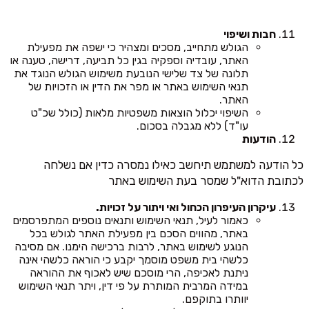
חבות ושיפוי
הגולש מתחייב, מסכים ומצהיר כי ישפה את מפעילת
האתר, עובדיה וספקיה בגין כל תביעה, דרישה, טענה או
תלונה של צד שלישי הנובעת משימוש הגולש הנוגד את
תנאי השימוש באתר או מפר את הדין או הזכויות של
האתר.
השיפוי יכלול הוצאות משפטיות מלאות (כולל שכ"ט
עו"ד) ללא מגבלה בסכום.
הודעות
כל הודעה למשתמש תיחשב כאילו נמסרה כדין אם נשלחה
לכתובת הדוא"ל שמסר בעת השימוש באתר
עיקרון העיפרון הכחול ואי ויתור על זכויות.
כאמור לעיל, תנאי השימוש ותנאים נוספים המתפרסמים
באתר, מהווים הסכם בין מפעילת האתר לגולש בכל
הנוגע לשימוש באתר, לרבות ברכישה הימנו. אם מסיבה
כלשהי בית משפט מוסמך יקבע כי הוראה כלשהי אינה
ניתנת לאכיפה, הרי מוסכם שיש לאכוף את ההוראה
במידה המרבית המותרת על פי דין, ויתר תנאי השימוש
יוותרו בתוקפם.