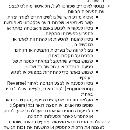
דרישה זו.
בנוסף לאיסורים שפורטו לעיל, חל איסור מוחלט לבצע
את הפעולות הבאות:
איסוף מידע אישי של גולשים אחרים לצורך יצירת
קשר לא רצוי או שליחת דואר אלקטרוני לא מורשה;
ניסיון לעקוף או לפגוע באמצעי אבטחה באתר או
להפריע לפעילותו התקינה;
ניסיון להונות, להטעות או להתחזות לאתר או
לגולשים בו;
ניצול לרעה של מערכות התמיכה או דיווחים
כוזבים על תקלות באתר;
שימוש במידע שהתקבל מהאתר למטרות של
פגיעה, הטרדה או ניצול של צד שלישי;
שימוש באתר כדי להתחרות במפעיל או לפגוע
בעסקיו;
ניסיון לפענח או לבצע הנדסה לאחור (Reverse
Engineering) לקוד האתר, לעיצוב או לכל רכיב
באתר;
העלאת תוכנות או קבצים מזיקים, כגון וירוסים או
סוסים טרויאניים, או הפצת דואר זבל (Spam);
כל פעולה נוספת או אחרת שעלולה לפגוע, להזיק
או להפריע לאתר ולפעילותו התקינה.
השלכות הפרת תנאי השימוש: מפעילת האתר שומרת
לעצמה את הזכות להפסיק או להשעות את זכות הגישה