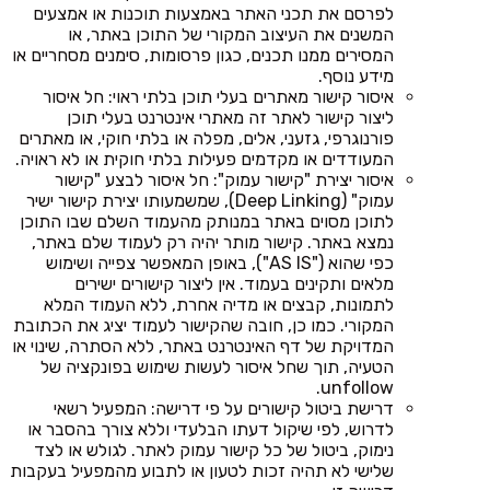
לפרסם את תכני האתר באמצעות תוכנות או אמצעים
המשנים את העיצוב המקורי של התוכן באתר, או
המסירים ממנו תכנים, כגון פרסומות, סימנים מסחריים או
מידע נוסף.
איסור קישור מאתרים בעלי תוכן בלתי ראוי: חל איסור
ליצור קישור לאתר זה מאתרי אינטרנט בעלי תוכן
פורנוגרפי, גזעני, אלים, מפלה או בלתי חוקי, או מאתרים
המעודדים או מקדמים פעילות בלתי חוקית או לא ראויה.
איסור יצירת "קישור עמוק": חל איסור לבצע "קישור
עמוק" (Deep Linking), שמשמעותו יצירת קישור ישיר
לתוכן מסוים באתר במנותק מהעמוד השלם שבו התוכן
נמצא באתר. קישור מותר יהיה רק לעמוד שלם באתר,
כפי שהוא ("AS IS"), באופן המאפשר צפייה ושימוש
מלאים ותקינים בעמוד. אין ליצור קישורים ישירים
לתמונות, קבצים או מדיה אחרת, ללא העמוד המלא
המקורי. כמו כן, חובה שהקישור לעמוד יציג את הכתובת
המדויקת של דף האינטרנט באתר, ללא הסתרה, שינוי או
הטעיה, תוך שחל איסור לעשות שימוש בפונקציה של
unfollow.
דרישת ביטול קישורים על פי דרישה: המפעיל רשאי
לדרוש, לפי שיקול דעתו הבלעדי וללא צורך בהסבר או
נימוק, ביטול של כל קישור עמוק לאתר. לגולש או לצד
שלישי לא תהיה זכות לטעון או לתבוע מהמפעיל בעקבות