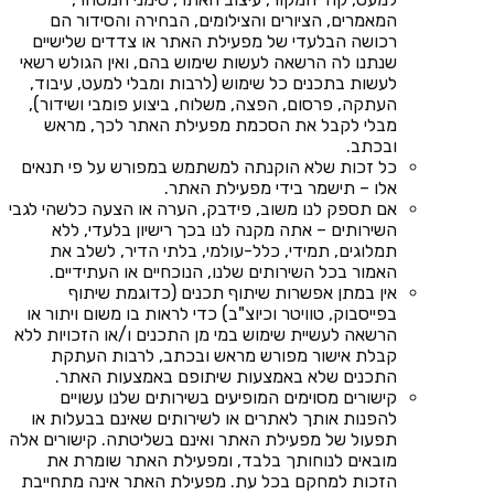
המאמרים, הציורים והצילומים, הבחירה והסידור הם
רכושה הבלעדי של מפעילת האתר או צדדים שלישיים
שנתנו לה הרשאה לעשות שימוש בהם, ואין הגולש רשאי
לעשות בתכנים כל שימוש (לרבות ומבלי למעט, עיבוד,
העתקה, פרסום, הפצה, משלוח, ביצוע פומבי ושידור),
מבלי לקבל את הסכמת מפעילת האתר לכך, מראש
ובכתב.
כל זכות שלא הוקנתה למשתמש במפורש על פי תנאים
אלו – תישמר בידי מפעילת האתר.
אם תספק לנו משוב, פידבק, הערה או הצעה כלשהי לגבי
השירותים – אתה מקנה לנו בכך רישיון בלעדי, ללא
תמלוגים, תמידי, כלל-עולמי, בלתי הדיר, לשלב את
האמור בכל השירותים שלנו, הנוכחיים או העתידיים.
אין במתן אפשרות שיתוף תכנים (כדוגמת שיתוף
בפייסבוק, טוויטר וכיוצ"ב) כדי לראות בו משום ויתור או
הרשאה לעשיית שימוש במי מן התכנים ו/או הזכויות ללא
קבלת אישור מפורש מראש ובכתב, לרבות העתקת
התכנים שלא באמצעות שיתופם באמצעות האתר.
קישורים מסוימים המופיעים בשירותים שלנו עשויים
להפנות אותך לאתרים או לשירותים שאינם בבעלות או
תפעול של מפעילת האתר ואינם בשליטתה. קישורים אלה
מובאים לנוחותך בלבד, ומפעילת האתר שומרת את
הזכות למחקם בכל עת. מפעילת האתר אינה מתחייבת