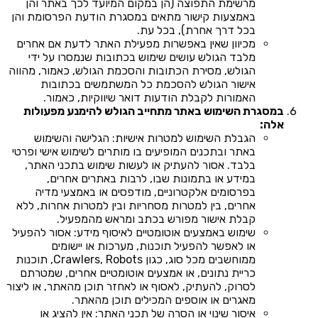
מרשימת התפוצה (הן במקום המיועד לכך באתר והן
באמצעות קישור מתאים במסגרת הודעת הפרסומת והן
בכל דרך אחרת), בכל עת.
מכיוון שאין באפשרות מפעילת האתר לדעת אם אחרים
מלבד הגולש עושים שימוש בכתובות שנמסרו על ידי
הגולש, מסירת הכתובות והסכמת הגולש, כאמור, מהווה
אישור הגולש להסכמת כל המשתמשים בכתובות
האמורות לקבלת הודעות דואר שיווקיות, כאמור.
במסגרת השימוש באתר מתחייב הגולש להימנע מפעולות
אלה:
הגבלת השימוש למטרות אישיות: הגלישה והשימוש
באתר ובתכנים המופיעים בו מותרים לשימוש אישי ופרטי
בלבד. אסור להעתיק או לעשות שימוש בתכני האתר,
במידע או בתמונות שבו, לרבות באתרים אחרים,
בפרסומים אלקטרוניים, מודפסים או באמצעי מדיה
אחרים, בין למטרות מסחריות ובין למטרות אחרות, ללא
קבלת אישור מפורש בכתב ומראש מהמפעיל.
שימוש באמצעים אוטומטיים לאיסוף מידע: אסור להפעיל
או לאפשר להפעיל תוכנות, מערכות או יישומים
ממוחשבים מכל סוג, כגון Crawlers, Robots, תוכנות
כריית נתונים, או אמצעים אוטומטיים אחרים, שמטרתם
לסרוק, להעתיק, לאסוף או לאחזר תוכן מהאתר, או ליצור
מאגרים או אוספים המכילים תוכן מהאתר.
איסור שינוי או הסרה של תכני האתר: אין להציג או