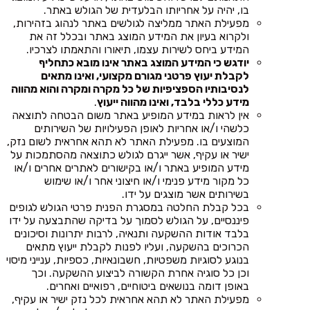
בו, יהיה על אחריותו הבלעדית של הגולש באתר.
מפעילת האתר ממליצה לגולשים באתר לנהוג בזהירות,
ולקרוא בעיון את המידע המוצג באתר ובכלל זה את
המידע ביחס לשירות עצמו, תיאורו והתאמתו לצרכיו.
יודגש כי המידע המוצג באתר אינו מובא כתחליף
לקבלת יעוץ פרטני מגורם מקצועי, ואינו מתאים
לנסיבותיו הספציפיות של כל מקרה ומקרה והוא מהווה
מידע כללי בלבד, ואינו מהווה ייעוץ
.
אין לראות במידע המופיע באתר משום הבטחה לתוצאה
כלשהי ו/או אחריות לאופן הפעילויות של השירותים
המוצעים בו. מפעילת האתר לא תהא אחראית לשום נזק,
ישיר או עקיף, אשר ייגרם לגולש כתוצאה מהסתמכות על
מידע המופיע באתר ו/או בקישורים לאתרים אחרים ו/או
כל מקור מידע פנימי ו/או חיצוני אחר ו/או שימוש
בשירותים אשר מוצגים על ידו.
בכל קבלת החלטה במסגרת הפנית פרטי הגולש לגופים
פיננסיים, על הגולש לסמוך על בדיקה שהתבצעה על ידו
בלבד אודות ההשקעה ותנאיה, לרבות יתרונות וסיכונים
הכרוכים בהשקעה, ועליו לפנות לקבלת ייעוץ מתאים
בנוגע לסוגיות משפטיות, חשבונאיות, כספיות, ענייני מיסוי
וכן כל סוגיה אחרת הקשורה לביצוע ההשקעה. וכך
באופן דומה בנושאים ביטוחיים, רפואיים ואחרים.
מפעילת האתר לא תהא אחראית לכל נזק ישיר או עקיף,