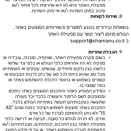
מפעילת האתר והיא לא יהא אחראית לכל איחור ו/או
עיכוב במתן השירות ו/או אי-מתן השירות.
שירות לקוחות
בשאלות ובירורים בנוגע למוצרים והשירותים המוצעים באתר,
הגולש מוזמן ליצור קשר עם מפעילת האתר
ב
support@shamanu.co.il
הגבלת אחריות
בשום מקרה מפעילת האתר, שותפיה, סוכניה, עובדיה או
ספקיה לא יהיו אחראים כלפי הגולש או כלפי צד שלישי
כלשהו בגין נזקים מיוחדים, עונשיים, עקיפים או תוצאתיים
מכל סוג שהוא ביחס לכל סוג של נזק לרבות הנובעים או
קשורים בשימוש או בחוסר היכולת להשתמש באתר או
במה שמצוי בו.
המידע המופיע באתר והתכנים המוצגים באתר ניתנים
ומסופקים לשם הלימוד והעשרה בלבד וכל פעולה
שתעשה בעקבותיהם תעשה באחריות הגולש בלבד.
התכנים באתר מוצעים לשימוש הציבור כמות שהם "AS
IS" ולא ניתן להתאימם לצרכיו של כל אדם
ואדם. לא תהיה לגולש כל טענה, תביעה או דרישה כלפי
מפעילת האתר בגין התכנים, יכולותיהם, מגבלותיהם ו/או
התאמתם לצרכיו והשימוש באתר, או על פי מידע המוצג