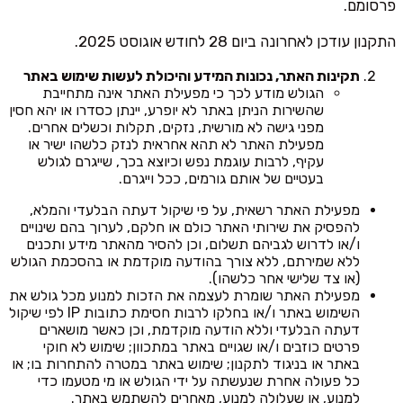
פרסומם.
התקנון עודכן לאחרונה ביום 28 לחודש אוגוסט 2025.
תקינות האתר, נכונות המידע והיכולת לעשות שימוש באתר
הגולש מודע לכך כי מפעילת האתר אינה מתחייבת
שהשירות הניתן באתר לא יופרע, יינתן כסדרו או יהא חסין
מפני גישה לא מורשית, נזקים, תקלות וכשלים אחרים.
מפעילת האתר לא תהא אחראית לנזק כלשהו ישיר או
עקיף, לרבות עוגמת נפש וכיוצא בכך, שייגרם לגולש
בעטיים של אותם גורמים, ככל וייגרם.
מפעילת האתר רשאית, על פי שיקול דעתה הבלעדי והמלא,
להפסיק את שירותי האתר כולם או חלקם, לערוך בהם שינויים
ו/או לדרוש לגביהם תשלום, וכן להסיר מהאתר מידע ותכנים
ללא שמירתם, ללא צורך בהודעה מוקדמת או בהסכמת הגולש
(או צד שלישי אחר כלשהו).
מפעילת האתר שומרת לעצמה את הזכות למנוע מכל גולש את
השימוש באתר ו/או בחלקו לרבות חסימת כתובות IP לפי שיקול
דעתה הבלעדי וללא הודעה מוקדמת, וכן כאשר מושארים
פרטים כוזבים ו/או שגויים באתר במתכוון; שימוש לא חוקי
באתר או בניגוד לתקנון; שימוש באתר במטרה להתחרות בו; או
כל פעולה אחרת שנעשתה על ידי הגולש או מי מטעמו כדי
למנוע, או שעלולה למנוע, מאחרים להשתמש באתר.