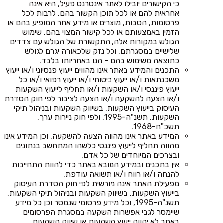
כי הקישורים יובילו לאתר אינטרנט פעיל, היא אינה
אחראית להם או לכל תוכן הקשור בהם, לרבות לכל
פרסומות, הטבות, מוצרים או מידע אחר המופיע בהם או
הזמין באמצעותם או לכל קישור המצוי בהם. שימוש
הגולש במקורות אלה, התקשורת של הגולש עם צדדים
שלישיים במסגרתם, וכל נזק שלכאורה יגרם לגולש
כתוצאה משימוש בהם – הנו באחריותו בלבד.
התכנים והמידע באתר אינו מהווים ייעוץ פנסיוני ו/או ייעוץ
משכנתאות ו/או ייעוץ ביטוחי ו/או ייעוץ רפואי ו/או כל
ייעוץ פיננסי ו/או השקעות ו/או תחליף לייעוץ השקעות
ו/או הצעה להשקעה ו/או הצעה לציבור לפי חוק הסדרת
העיסוק בייעוץ השקעות, בשיווק השקעות ובניהול תיקי
השקעות, תשנ"ה-1995, ולפי חוק ניירות ערך,
תשכ"ח-1968.
המידע באתר אינו מהווה הצעה להשקעה, וכן המידע אינו
מהווה תחליף לייעוץ פיננסי כלשהו המתחשב בנתונים
ובצרכים המיוחדים של כל אדם.
אין בתכנים ובמידע המובא באתר כדי להוות התחייבות
להנחה ו/או רווח ו/או תשואה עודפת.
מפעילת האתר אינה מורשית לפי חוק הסדרת העיסוק
בייעוץ השקעות, בשיווק השקעות ובניהול תיקי השקעות,
תשנ"ה-1995, וכל מידע פרסומי שנמסר וכן כל מידע
שיימסר לגבי אפשרות השקעה במסגרת הפרסומים
באתר לא יהווה ייעוץ השקעות או שיווק השקעות