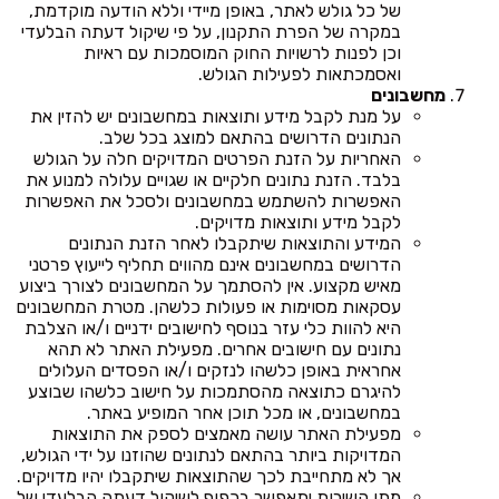
של כל גולש לאתר, באופן מיידי וללא הודעה מוקדמת,
במקרה של הפרת התקנון, על פי שיקול דעתה הבלעדי
וכן לפנות לרשויות החוק המוסמכות עם ראיות
ואסמכתאות לפעילות הגולש.
מחשבונים
על מנת לקבל מידע ותוצאות במחשבונים יש להזין את
הנתונים הדרושים בהתאם למוצג בכל שלב.
האחריות על הזנת הפרטים המדויקים חלה על הגולש
בלבד. הזנת נתונים חלקיים או שגויים עלולה למנוע את
האפשרות להשתמש במחשבונים ולסכל את האפשרות
לקבל מידע ותוצאות מדויקים.
המידע והתוצאות שיתקבלו לאחר הזנת הנתונים
הדרושים במחשבונים אינם מהווים תחליף לייעוץ פרטני
מאיש מקצוע. אין להסתמך על המחשבונים לצורך ביצוע
עסקאות מסוימות או פעולות כלשהן. מטרת המחשבונים
היא להוות כלי עזר בנוסף לחישובים ידניים ו/או הצלבת
נתונים עם חישובים אחרים. מפעילת האתר לא תהא
אחראית באופן כלשהו לנזקים ו/או הפסדים העלולים
להיגרם כתוצאה מהסתמכות על חישוב כלשהו שבוצע
במחשבונים, או מכל תוכן אחר המופיע באתר.
מפעילת האתר עושה מאמצים לספק את התוצאות
המדויקות ביותר בהתאם לנתונים שהוזנו על ידי הגולש,
אך לא מתחייבת לכך שהתוצאות שיתקבלו יהיו מדויקים.
מתן השירות יתאפשר בכפוף לשיקול דעתה הבלעדי של