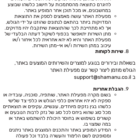
להיגרם כתוצאה מהסתמכות על חישוב כלשהו שבוצע
במחשבונים, או מכל תוכן אחר המופיע באתר.
מפעילת האתר עושה מאמצים לספק את התוצאות
המדויקות ביותר בהתאם לנתונים שהוזנו על ידי הגולש,
אך לא מתחייבת לכך שהתוצאות שיתקבלו יהיו מדויקים.
מתן השירות יתאפשר בכפוף לשיקול דעתה הבלעדי של
מפעילת האתר והיא לא יהא אחראית לכל איחור ו/או
עיכוב במתן השירות ו/או אי-מתן השירות.
שירות לקוחות
בשאלות ובירורים בנוגע למוצרים והשירותים המוצעים באתר,
הגולש מוזמן ליצור קשר עם מפעילת האתר
ב
support@shamanu.co.il
הגבלת אחריות
בשום מקרה מפעילת האתר, שותפיה, סוכניה, עובדיה או
ספקיה לא יהיו אחראים כלפי הגולש או כלפי צד שלישי
כלשהו בגין נזקים מיוחדים, עונשיים, עקיפים או תוצאתיים
מכל סוג שהוא ביחס לכל סוג של נזק לרבות הנובעים או
קשורים בשימוש או בחוסר היכולת להשתמש באתר או
במה שמצוי בו.
המידע המופיע באתר והתכנים המוצגים באתר ניתנים
ומסופקים לשם הלימוד והעשרה בלבד וכל פעולה