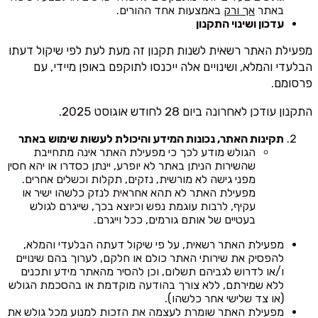
באתר
אך ורק
באמצעות אחד ההורים.
עדכון ושינוי התקנון
מפעילת האתר רשאית לשנות תקנון זה מעת לעת לפי שיקול דעתו
הבלעדי והמלא, ושינויים אלה ייכנסו לתוקפם באופן מיידי, עם
פרסומם.
התקנון עודכן לאחרונה ביום 28 לחודש אוגוסט 2025.
תקינות האתר, נכונות המידע והיכולת לעשות שימוש באתר
הגולש מודע לכך כי מפעילת האתר אינה מתחייבת
שהשירות הניתן באתר לא יופרע, יינתן כסדרו או יהא חסין
מפני גישה לא מורשית, נזקים, תקלות וכשלים אחרים.
מפעילת האתר לא תהא אחראית לנזק כלשהו ישיר או
עקיף, לרבות עוגמת נפש וכיוצא בכך, שייגרם לגולש
בעטיים של אותם גורמים, ככל וייגרם.
מפעילת האתר רשאית, על פי שיקול דעתה הבלעדי והמלא,
להפסיק את שירותי האתר כולם או חלקם, לערוך בהם שינויים
ו/או לדרוש לגביהם תשלום, וכן להסיר מהאתר מידע ותכנים
ללא שמירתם, ללא צורך בהודעה מוקדמת או בהסכמת הגולש
(או צד שלישי אחר כלשהו).
מפעילת האתר שומרת לעצמה את הזכות למנוע מכל גולש את