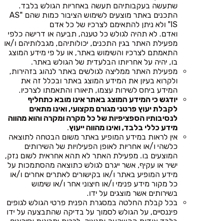
שתעשה בעקבותיהם תעשה באחריות הגולש בלבד.
התכנים באתר מוצעים לשימוש הציבור כמות שהם "AS
IS" ולא ניתן להתאימם לצרכיו של כל אדם
ואדם. לא תהיה לגולש כל טענה, תביעה או דרישה כלפי
מפעילת האתר בגין התכנים, יכולותיהם, מגבלותיהם ו/או
התאמתם לצרכיו והשימוש באתר, או על פי מידע המוצג
בו, יהיה על אחריותו הבלעדית של הגולש באתר.
מפעילת האתר ממליצה לגולשים באתר לנהוג בזהירות,
ולקרוא בעיון את המידע המוצג באתר ובכלל זה את
המידע ביחס לשירות עצמו, תיאורו והתאמתו לצרכיו.
יודגש כי המידע המוצג באתר אינו מובא כתחליף
לקבלת יעוץ פרטני מגורם מקצועי, ואינו מתאים
לנסיבותיו הספציפיות של כל מקרה ומקרה והוא מהווה
מידע כללי בלבד, ואינו מהווה ייעוץ
.
אין לראות במידע המופיע באתר משום הבטחה לתוצאה
כלשהי ו/או אחריות לאופן הפעילויות של השירותים
המוצעים בו. מפעילת האתר לא תהא אחראית לשום נזק,
ישיר או עקיף, אשר ייגרם לגולש כתוצאה מהסתמכות על
מידע המופיע באתר ו/או בקישורים לאתרים אחרים ו/או
כל מקור מידע פנימי ו/או חיצוני אחר ו/או שימוש
בשירותים אשר מוצגים על ידו.
בכל קבלת החלטה במסגרת הפנית פרטי הגולש לגופים
פיננסיים, על הגולש לסמוך על בדיקה שהתבצעה על ידו