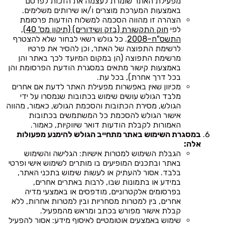
מפעילת האתר שומרת לעצמה את הזכות לפרסם
באמצעות המערכת מוצרים ו/או שירותים משלימים.
הצהרה זו מהווה הסכמה למשלוח הודעות פרסומת
לפי
חוק התקשורת (בזק ושידורים) (תיקון מס' 40),
התשס"ח–2008
. כל גולש רשאי לבחור שלא להצטרף
לרשימת התפוצה של האתר, וכן להסיר את פרטיו
מרשימת התפוצה (הן במקום המיועד לכך באתר והן
באמצעות קישור מתאים במסגרת הודעת הפרסומת והן
בכל דרך אחרת), בכל עת.
מכיוון שאין באפשרות מפעילת האתר לדעת אם אחרים
מלבד הגולש עושים שימוש בכתובות שנמסרו על ידי
הגולש, מסירת הכתובות והסכמת הגולש, כאמור, מהווה
אישור הגולש להסכמת כל המשתמשים בכתובות
האמורות לקבלת הודעות דואר שיווקיות, כאמור.
במסגרת השימוש באתר מתחייב הגולש להימנע מפעולות
אלה:
הגבלת השימוש למטרות אישיות: הגלישה והשימוש
באתר ובתכנים המופיעים בו מותרים לשימוש אישי ופרטי
בלבד. אסור להעתיק או לעשות שימוש בתכני האתר,
במידע או בתמונות שבו, לרבות באתרים אחרים,
בפרסומים אלקטרוניים, מודפסים או באמצעי מדיה
אחרים, בין למטרות מסחריות ובין למטרות אחרות, ללא
קבלת אישור מפורש בכתב ומראש מהמפעיל.
שימוש באמצעים אוטומטיים לאיסוף מידע: אסור להפעיל