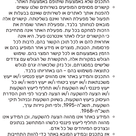
התכנים שלא באמצעות שיתופם באמצעות האתר.
קישורים מסוימים המופיעים בשירותים שלנו עשויים
להפנות אותך לאתרים או לשירותים שאינם בבעלות או
תפעול של מפעילת האתר ואינם בשליטתה. קישורים אלה
מובאים לנוחותך בלבד, ומפעילת האתר שומרת את
הזכות למחקם בכל עת. מפעילת האתר אינה מתחייבת
כי הקישורים יובילו לאתר אינטרנט פעיל, היא אינה
אחראית להם או לכל תוכן הקשור בהם, לרבות לכל
פרסומות, הטבות, מוצרים או מידע אחר המופיע בהם או
הזמין באמצעותם או לכל קישור המצוי בהם. שימוש
הגולש במקורות אלה, התקשורת של הגולש עם צדדים
שלישיים במסגרתם, וכל נזק שלכאורה יגרם לגולש
כתוצאה משימוש בהם – הנו באחריותו בלבד.
התכנים והמידע באתר אינו מהווים ייעוץ פנסיוני ו/או ייעוץ
משכנתאות ו/או ייעוץ ביטוחי ו/או ייעוץ רפואי ו/או כל
ייעוץ פיננסי ו/או השקעות ו/או תחליף לייעוץ השקעות
ו/או הצעה להשקעה ו/או הצעה לציבור לפי חוק הסדרת
העיסוק בייעוץ השקעות, בשיווק השקעות ובניהול תיקי
השקעות, תשנ"ה-1995, ולפי חוק ניירות ערך,
תשכ"ח-1968.
המידע באתר אינו מהווה הצעה להשקעה, וכן המידע אינו
מהווה תחליף לייעוץ פיננסי כלשהו המתחשב בנתונים
ובצרכים המיוחדים של כל אדם.
אין בתכנים ובמידע המובא באתר כדי להוות התחייבות