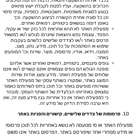
בלבד אודות ההשקעה ותנאיה, לרבות יתרונות וסיכונים
הכרוכים בהשקעה, ועליו לפנות לקבלת ייעוץ מתאים
בנוגע לסוגיות משפטיות, חשבונאיות, כספיות, ענייני מיסוי
וכן כל סוגיה אחרת הקשורה לביצוע ההשקעה. וכך
באופן דומה בנושאים ביטוחיים, רפואיים ואחרים.
מפעילת האתר לא תהא אחראית לכל נזק ישיר או עקיף,
הפסד, עוגמת נפש והוצאות שייגרמו לגולש ו/או למשאיר
פרטים באתר ו/או לצדדים שלישיים כלשהם בעקבות
שימוש או הסתמכות על כל תוכן, מידע, נתון, מצג,
תמונה, וידאו, אודיו, פרסומת, מוצר, שירות וכו' המופעים
באתר.
גופים פיננסיים, ביטוחיים, רפואיים ואחרים אשר אליהם
מופנה הגולש הם גופים עצמאיים ואינם קשורים ו/או אינם
שלוחים של מפעילת האתר. מידע ומצג אודות שירות
המוצג באתר, שמקורו בשותף עסקי של מפעילת האתר
ששירותיו מופיעים באתר וכל תוכן ביחס לשירותים כאמור
נמצאים באחריותו הבלעדית של השותף העסקי. מובהר
כי למפעילת האתר אין כל אחריות בגין מידע מעין זה, ואין
היא ערבה למידת הדיוק של מידע זה.
פרסומות של צדדים שלישיים, קישורים והפניות באתר
מפעילת האתר או מי מטעמה לא נושא באחריות לכל תוכן פרסומי
או מידע מסחרי אחר שיפורסם באתר. הפרסום באתר אינו משום