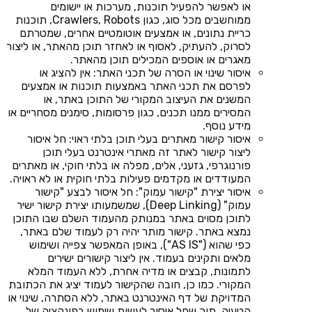
או לאפשר להפעיל תוכנות, מערכות או יישומים
ממוחשבים מכל סוג, כגון Crawlers, Robots, תוכנות
כריית נתונים, או אמצעים אוטומטיים אחרים, שמטרתם
לסרוק, להעתיק, לאסוף או לאחזר תוכן מהאתר, או ליצור
מאגרים או אוספים המכילים תוכן מהאתר.
איסור שינוי או הסרה של תכני האתר: אין להציג או
לפרסם את תכני האתר באמצעות תוכנות או אמצעים
המשנים את העיצוב המקורי של התוכן באתר, או
המסירים ממנו תכנים, כגון פרסומות, סימנים מסחריים או
מידע נוסף.
איסור קישור מאתרים בעלי תוכן בלתי ראוי: חל איסור
ליצור קישור לאתר זה מאתרי אינטרנט בעלי תוכן
פורנוגרפי, גזעני, אלים, מפלה או בלתי חוקי, או מאתרים
המעודדים או מקדמים פעילות בלתי חוקית או לא ראויה.
איסור יצירת "קישור עמוק": חל איסור לבצע "קישור
עמוק" (Deep Linking), שמשמעותו יצירת קישור ישיר
לתוכן מסוים באתר במנותק מהעמוד השלם שבו התוכן
נמצא באתר. קישור מותר יהיה רק לעמוד שלם באתר,
כפי שהוא ("AS IS"), באופן המאפשר צפייה ושימוש
מלאים ותקינים בעמוד. אין ליצור קישורים ישירים
לתמונות, קבצים או מדיה אחרת, ללא העמוד המלא
המקורי. כמו כן, חובה שהקישור לעמוד יציג את הכתובת
המדויקת של דף האינטרנט באתר, ללא הסתרה, שינוי או
הטעיה, תוך שחל איסור לעשות שימוש בפונקציה של