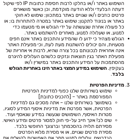
השימוש באתר ו/או בחלקו לרבות חסימת כתובות IP לפי שיקול
דעתה הבלעדי וללא הודעה מוקדמת, וכן כאשר מושארים
פרטים כוזבים ו/או שגויים באתר במתכוון; שימוש לא חוקי
באתר או בניגוד לתקנון; שימוש באתר במטרה להתחרות בו; או
כל פעולה אחרת שנעשתה על ידי הגולש או מי מטעמו כדי
למנוע, או שעלולה למנוע, מאחרים להשתמש באתר.
הגולש מצהיר כי ידוע לו שהמידע והתכנים באתר אינם חפים
מטעויות, והם יכולים להשתנות מעת לעת, וכי מפעילת האתר
אינה אחראית לנכונותם בכל צורה שהיא, לרבות אי אחריות של
מפעילת האתר בגין תוצאות ונזקים כלשהם העלולים להיגרם
מהסתמכות על המידע והתכנים באתר במישרין ו/או
בעקיפין.
השימוש במידע המצוי באתר הינו באחריות הגולש
בלבד
.
מדיניות הפרטיות
שימוש בשירותים שלנו כפוף למדיניות הפרטיות
המפורסמת באתר – [להכניס כתובת]
בשימושך בשירותים שלנו – אתה מסכים גם למדיניות
הפרטיות, אשר מפרטת את מדיניות איסוף המידע לסוגיו,
מטרות האיסוף, השימושים שנעשה במידע שנאסף ועוד.
שים לב! אינך חייב על-פי חוק למסור פרטים ומידע האישי.
מסירתם תלויה בהסכמתך וברצונך החופשי בלבד.
מסירת פרטים שגויים, או אי מסירת מלוא הפרטים
הנדרשים, עלולים למנוע ממך את האפשרות להשלים את