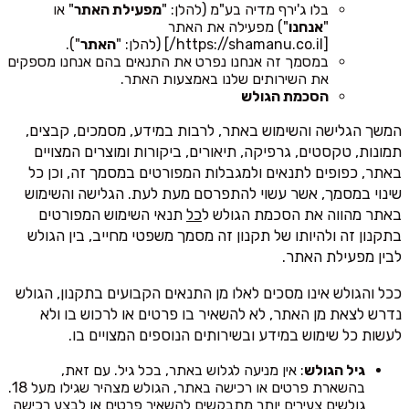
בלו ג'ירף מדיה בע"מ (להלן: "
מפעילת האתר
" או
"
אנחנו
") מפעילה את האתר
[https://shamanu.co.il/] (להלן: "
האתר
").
במסמך זה אנחנו נפרט את התנאים בהם אנחנו מספקים
את השירותים שלנו באמצעות האתר.
הסכמת הגולש
המשך הגלישה והשימוש באתר, לרבות במידע, מסמכים, קבצים,
תמונות, טקסטים, גרפיקה, תיאורים, ביקורות ומוצרים המצויים
באתר, כפופים לתנאים ולמגבלות המפורטים במסמך זה, וכן כל
שינוי במסמך, אשר עשוי להתפרסם מעת לעת. הגלישה והשימוש
באתר מהווה את הסכמת הגולש ל
כל
תנאי השימוש המפורטים
בתקנון זה ולהיותו של תקנון זה מסמך משפטי מחייב, בין הגולש
לבין מפעילת האתר.
ככל והגולש אינו מסכים לאלו מן התנאים הקבועים בתקנון, הגולש
נדרש לצאת מן האתר, לא להשאיר בו פרטים או לרכוש בו ולא
לעשות כל שימוש במידע ובשירותים הנוספים המצויים בו.
גיל הגולש
: אין מניעה לגלוש באתר, בכל גיל. עם זאת,
בהשארת פרטים או רכישה באתר, הגולש מצהיר שגילו מעל 18.
גולשים צעירים יותר מתבקשים להשאיר פרטים או לבצע רכישה