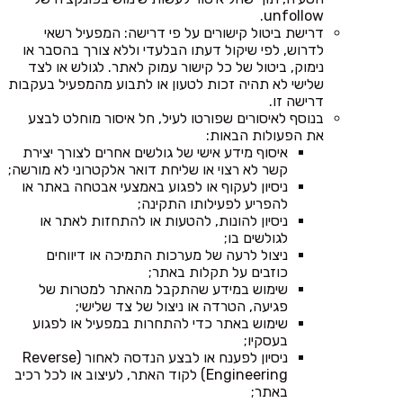
unfollow.
דרישת ביטול קישורים על פי דרישה: המפעיל רשאי
לדרוש, לפי שיקול דעתו הבלעדי וללא צורך בהסבר או
נימוק, ביטול של כל קישור עמוק לאתר. לגולש או לצד
שלישי לא תהיה זכות לטעון או לתבוע מהמפעיל בעקבות
דרישה זו.
בנוסף לאיסורים שפורטו לעיל, חל איסור מוחלט לבצע
את הפעולות הבאות:
איסוף מידע אישי של גולשים אחרים לצורך יצירת
קשר לא רצוי או שליחת דואר אלקטרוני לא מורשה;
ניסיון לעקוף או לפגוע באמצעי אבטחה באתר או
להפריע לפעילותו התקינה;
ניסיון להונות, להטעות או להתחזות לאתר או
לגולשים בו;
ניצול לרעה של מערכות התמיכה או דיווחים
כוזבים על תקלות באתר;
שימוש במידע שהתקבל מהאתר למטרות של
פגיעה, הטרדה או ניצול של צד שלישי;
שימוש באתר כדי להתחרות במפעיל או לפגוע
בעסקיו;
ניסיון לפענח או לבצע הנדסה לאחור (Reverse
Engineering) לקוד האתר, לעיצוב או לכל רכיב
באתר;