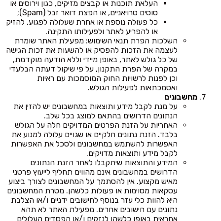
העלאת תוכנות או קבצים מזיקים, כגון וירוסים או
סוסים טרויאניים, או הפצת דואר זבל (Spam);
כל פעולה נוספת או אחרת שעלולה לפגוע, להזיק
או להפריע לאתר ולפעילותו התקינה.
השלכות הפרת תנאי השימוש: מפעילת האתר שומרת
לעצמה את הזכות להפסיק או להשעות את זכות הגישה
של כל גולש לאתר, באופן מיידי וללא הודעה מוקדמת,
במקרה של הפרת התקנון, על פי שיקול דעתה הבלעדי
וכן לפנות לרשויות החוק המוסמכות עם ראיות
ואסמכתאות לפעילות הגולש.
מחשבונים
על מנת לקבל מידע ותוצאות במחשבונים יש להזין את
הנתונים הדרושים בהתאם למוצג בכל שלב.
האחריות על הזנת הפרטים המדויקים חלה על הגולש
בלבד. הזנת נתונים חלקיים או שגויים עלולה למנוע את
האפשרות להשתמש במחשבונים ולסכל את האפשרות
לקבל מידע ותוצאות מדויקים.
המידע והתוצאות שיתקבלו לאחר הזנת הנתונים
הדרושים במחשבונים אינם מהווים תחליף לייעוץ פרטני
מאיש מקצוע. אין להסתמך על המחשבונים לצורך ביצוע
עסקאות מסוימות או פעולות כלשהן. מטרת המחשבונים
היא להוות כלי עזר בנוסף לחישובים ידניים ו/או הצלבת
נתונים עם חישובים אחרים. מפעילת האתר לא תהא
אחראית באופן כלשהו לנזקים ו/או הפסדים העלולים