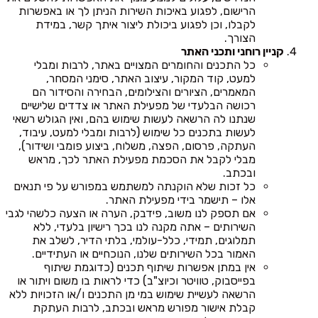
הרישום, לפגוע באיכות השירות הניתן לך או באפשרות
לקבלו, וכן לפגוע ביכולת ליצור איתך קשר, במידת
הצורך.
קניין רוחני ותכני האתר
כל התכנים והחומרים המצויים באתר, לרבות ומבלי
למעט, קוד המקור, עיצוב האתר, סימני המסחר,
המאמרים, הציורים והצילומים, הבחירה והסידור הם
רכושה הבלעדי של מפעילת האתר או צדדים שלישיים
שנתנו לה הרשאה לעשות שימוש בהם, ואין הגולש רשאי
לעשות בתכנים כל שימוש (לרבות ומבלי למעט, עיבוד,
העתקה, פרסום, הפצה, משלוח, ביצוע פומבי ושידור),
מבלי לקבל את הסכמת מפעילת האתר לכך, מראש
ובכתב.
כל זכות שלא הוקנתה למשתמש במפורש על פי תנאים
אלו – תישמר בידי מפעילת האתר.
אם תספק לנו משוב, פידבק, הערה או הצעה כלשהי לגבי
השירותים – אתה מקנה לנו בכך רישיון בלעדי, ללא
תמלוגים, תמידי, כלל-עולמי, בלתי הדיר, לשלב את
האמור בכל השירותים שלנו, הנוכחיים או העתידיים.
אין במתן אפשרות שיתוף תכנים (כדוגמת שיתוף
בפייסבוק, טוויטר וכיוצ"ב) כדי לראות בו משום ויתור או
הרשאה לעשיית שימוש במי מן התכנים ו/או הזכויות ללא
קבלת אישור מפורש מראש ובכתב, לרבות העתקת