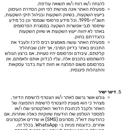
להנחה ו/או רווח ו/או תשואה עודפת.
מפעילת האתר אינה מורשית לפי חוק הסדרת העיסוק
בייעוץ השקעות, בשיווק השקעות ובניהול תיקי השקעות,
תשנ"ה-1995, וכל מידע פרסומי שנמסר וכן כל מידע
שיימסר לגבי אפשרות השקעה במסגרת הפרסומים
באתר לא יהווה ייעוץ השקעות או שיווק השקעות
כהגדרתם בחוק.
מפעילת האתר עושה מאמצים רבים לרכז ולעבד את
התכנים באתר בדיוק המרבי, אך יתכן שבתהליך
קליטתם, עיבודם ופרסומם יהיו טעויות, אם ברצון הגולש
להשתמש בתכנים אלה, עליו לבדוק אותם ולאמתם, אין
בפרסומם משום המלצה או חוות דעת בדבר עסקאות
והתנהלות פיננסית.
דיוור ישיר
גולש אשר נרשם לאתר ו/או הצטרף לרשימת הדיוור,
מצהיר כי הוא מעוניין להצטרף לרשימת התפוצה של
האתר ולקבל לכתובת הדואר האלקטרוני שלו ו/או
למספר הטלפון שלו הודעות שיווקיות כאלה ואחרות, אם
כהודעות דוא"ל, מסרונים (SMS) או שדרים אלקטרונים
אחרים, כדוגמת פניות ב- WhatsApp. בכלל זה,