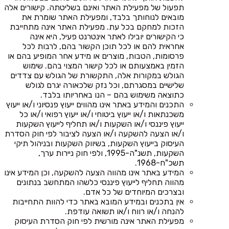
תפעול של מפעילת האתר ואינם בשליטתה. קישורים אלה
מובאים לנוחותך בלבד, ומפעילת האתר שומרת את
הזכות למחקם בכל עת. מפעילת האתר אינה מתחייבת
כי הקישורים יובילו לאתר אינטרנט פעיל, היא אינה
אחראית להם או לכל תוכן הקשור בהם, לרבות לכל
פרסומות, הטבות, מוצרים או מידע אחר המופיע בהם או
הזמין באמצעותם או לכל קישור המצוי בהם. שימוש
הגולש במקורות אלה, התקשורת של הגולש עם צדדים
שלישיים במסגרתם, וכל נזק שלכאורה יגרם לגולש
כתוצאה משימוש בהם – הנו באחריותו בלבד.
התכנים והמידע באתר אינו מהווים ייעוץ פנסיוני ו/או ייעוץ
משכנתאות ו/או ייעוץ ביטוחי ו/או ייעוץ רפואי ו/או כל
ייעוץ פיננסי ו/או השקעות ו/או תחליף לייעוץ השקעות
ו/או הצעה להשקעה ו/או הצעה לציבור לפי חוק הסדרת
העיסוק בייעוץ השקעות, בשיווק השקעות ובניהול תיקי
השקעות, תשנ"ה-1995, ולפי חוק ניירות ערך,
תשכ"ח-1968.
המידע באתר אינו מהווה הצעה להשקעה, וכן המידע אינו
מהווה תחליף לייעוץ פיננסי כלשהו המתחשב בנתונים
ובצרכים המיוחדים של כל אדם.
אין בתכנים ובמידע המובא באתר כדי להוות התחייבות
להנחה ו/או רווח ו/או תשואה עודפת.
מפעילת האתר אינה מורשית לפי חוק הסדרת העיסוק