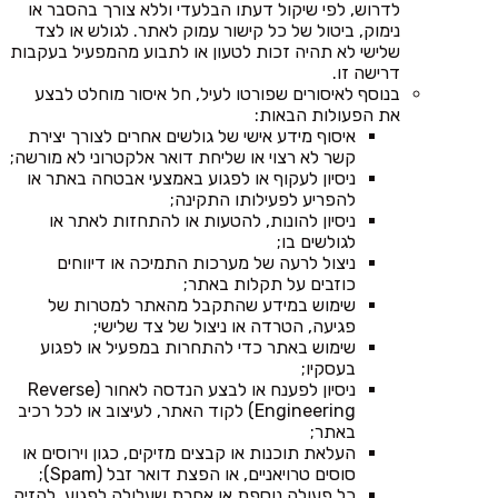
לדרוש, לפי שיקול דעתו הבלעדי וללא צורך בהסבר או
נימוק, ביטול של כל קישור עמוק לאתר. לגולש או לצד
שלישי לא תהיה זכות לטעון או לתבוע מהמפעיל בעקבות
דרישה זו.
בנוסף לאיסורים שפורטו לעיל, חל איסור מוחלט לבצע
את הפעולות הבאות:
איסוף מידע אישי של גולשים אחרים לצורך יצירת
קשר לא רצוי או שליחת דואר אלקטרוני לא מורשה;
ניסיון לעקוף או לפגוע באמצעי אבטחה באתר או
להפריע לפעילותו התקינה;
ניסיון להונות, להטעות או להתחזות לאתר או
לגולשים בו;
ניצול לרעה של מערכות התמיכה או דיווחים
כוזבים על תקלות באתר;
שימוש במידע שהתקבל מהאתר למטרות של
פגיעה, הטרדה או ניצול של צד שלישי;
שימוש באתר כדי להתחרות במפעיל או לפגוע
בעסקיו;
ניסיון לפענח או לבצע הנדסה לאחור (Reverse
Engineering) לקוד האתר, לעיצוב או לכל רכיב
באתר;
העלאת תוכנות או קבצים מזיקים, כגון וירוסים או
סוסים טרויאניים, או הפצת דואר זבל (Spam);
כל פעולה נוספת או אחרת שעלולה לפגוע, להזיק