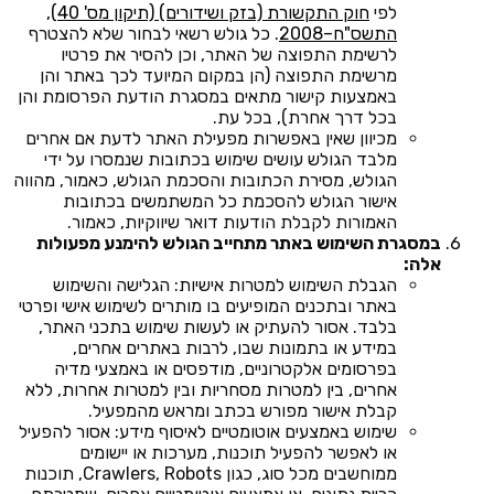
לפי
חוק התקשורת (בזק ושידורים) (תיקון מס' 40),
התשס"ח–2008
. כל גולש רשאי לבחור שלא להצטרף
לרשימת התפוצה של האתר, וכן להסיר את פרטיו
מרשימת התפוצה (הן במקום המיועד לכך באתר והן
באמצעות קישור מתאים במסגרת הודעת הפרסומת והן
בכל דרך אחרת), בכל עת.
מכיוון שאין באפשרות מפעילת האתר לדעת אם אחרים
מלבד הגולש עושים שימוש בכתובות שנמסרו על ידי
הגולש, מסירת הכתובות והסכמת הגולש, כאמור, מהווה
אישור הגולש להסכמת כל המשתמשים בכתובות
האמורות לקבלת הודעות דואר שיווקיות, כאמור.
במסגרת השימוש באתר מתחייב הגולש להימנע מפעולות
אלה:
הגבלת השימוש למטרות אישיות: הגלישה והשימוש
באתר ובתכנים המופיעים בו מותרים לשימוש אישי ופרטי
בלבד. אסור להעתיק או לעשות שימוש בתכני האתר,
במידע או בתמונות שבו, לרבות באתרים אחרים,
בפרסומים אלקטרוניים, מודפסים או באמצעי מדיה
אחרים, בין למטרות מסחריות ובין למטרות אחרות, ללא
קבלת אישור מפורש בכתב ומראש מהמפעיל.
שימוש באמצעים אוטומטיים לאיסוף מידע: אסור להפעיל
או לאפשר להפעיל תוכנות, מערכות או יישומים
ממוחשבים מכל סוג, כגון Crawlers, Robots, תוכנות