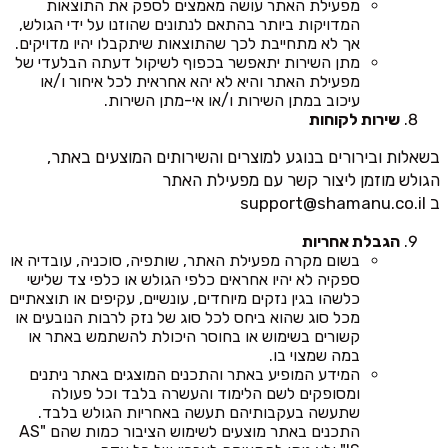
מפעילת האתר עושה מאמצים לספק את התוצאות
המדויקות ביותר בהתאם לנתונים שהוזנו על ידי הגולש,
אך לא מתחייבת לכך שהתוצאות שיתקבלו יהיו מדויקים.
מתן השירות יתאפשר בכפוף לשיקול דעתה הבלעדי של
מפעילת האתר והיא לא יהא אחראית לכל איחור ו/או
עיכוב במתן השירות ו/או אי-מתן השירות.
שירות לקוחות
בשאלות ובירורים בנוגע למוצרים והשירותים המוצעים באתר,
הגולש מוזמן ליצור קשר עם מפעילת האתר
ב
support@shamanu.co.il
הגבלת אחריות
בשום מקרה מפעילת האתר, שותפיה, סוכניה, עובדיה או
ספקיה לא יהיו אחראים כלפי הגולש או כלפי צד שלישי
כלשהו בגין נזקים מיוחדים, עונשיים, עקיפים או תוצאתיים
מכל סוג שהוא ביחס לכל סוג של נזק לרבות הנובעים או
קשורים בשימוש או בחוסר היכולת להשתמש באתר או
במה שמצוי בו.
המידע המופיע באתר והתכנים המוצגים באתר ניתנים
ומסופקים לשם הלימוד והעשרה בלבד וכל פעולה
שתעשה בעקבותיהם תעשה באחריות הגולש בלבד.
התכנים באתר מוצעים לשימוש הציבור כמות שהם "AS