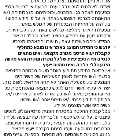
IS" ולא ניתן להתאימם לצרכיו של כל אדם
ואדם. לא תהיה לגולש כל טענה, תביעה או דרישה כלפי
מפעילת האתר בגין התכנים, יכולותיהם, מגבלותיהם ו/או
התאמתם לצרכיו והשימוש באתר, או על פי מידע המוצג
בו, יהיה על אחריותו הבלעדית של הגולש באתר.
מפעילת האתר ממליצה לגולשים באתר לנהוג בזהירות,
ולקרוא בעיון את המידע המוצג באתר ובכלל זה את
המידע ביחס לשירות עצמו, תיאורו והתאמתו לצרכיו.
יודגש כי המידע המוצג באתר אינו מובא כתחליף
לקבלת יעוץ פרטני מגורם מקצועי, ואינו מתאים
לנסיבותיו הספציפיות של כל מקרה ומקרה והוא מהווה
מידע כללי בלבד, ואינו מהווה ייעוץ
.
אין לראות במידע המופיע באתר משום הבטחה לתוצאה
כלשהי ו/או אחריות לאופן הפעילויות של השירותים
המוצעים בו. מפעילת האתר לא תהא אחראית לשום נזק,
ישיר או עקיף, אשר ייגרם לגולש כתוצאה מהסתמכות על
מידע המופיע באתר ו/או בקישורים לאתרים אחרים ו/או
כל מקור מידע פנימי ו/או חיצוני אחר ו/או שימוש
בשירותים אשר מוצגים על ידו.
בכל קבלת החלטה במסגרת הפנית פרטי הגולש לגופים
פיננסיים, על הגולש לסמוך על בדיקה שהתבצעה על ידו
בלבד אודות ההשקעה ותנאיה, לרבות יתרונות וסיכונים
הכרוכים בהשקעה, ועליו לפנות לקבלת ייעוץ מתאים
בנוגע לסוגיות משפטיות, חשבונאיות, כספיות, ענייני מיסוי