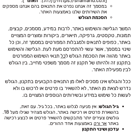
[https://shamanu.co.il/] (להלן: "
האתר
").
במסמך זה אנחנו נפרט את התנאים בהם אנחנו מספקים
את השירותים שלנו באמצעות האתר.
הסכמת הגולש
המשך הגלישה והשימוש באתר, לרבות במידע, מסמכים, קבצים,
תמונות, טקסטים, גרפיקה, תיאורים, ביקורות ומוצרים המצויים
באתר, כפופים לתנאים ולמגבלות המפורטים במסמך זה, וכן כל
שינוי במסמך, אשר עשוי להתפרסם מעת לעת. הגלישה והשימוש
באתר מהווה את הסכמת הגולש ל
כל
תנאי השימוש המפורטים
בתקנון זה ולהיותו של תקנון זה מסמך משפטי מחייב, בין הגולש
לבין מפעילת האתר.
ככל והגולש אינו מסכים לאלו מן התנאים הקבועים בתקנון, הגולש
נדרש לצאת מן האתר, לא להשאיר בו פרטים או לרכוש בו ולא
לעשות כל שימוש במידע ובשירותים הנוספים המצויים בו.
גיל הגולש
: אין מניעה לגלוש באתר, בכל גיל. עם זאת,
בהשארת פרטים או רכישה באתר, הגולש מצהיר שגילו מעל 18.
גולשים צעירים יותר מתבקשים להשאיר פרטים או לבצע רכישה
באתר
אך ורק
באמצעות אחד ההורים.
עדכון ושינוי התקנון