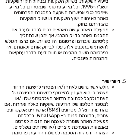
בייעוץ השקעות, בשיווק השקעות ובניהול תיקי השקעות,
תשנ"ה-1995, וכל מידע פרסומי שנמסר וכן כל מידע
שיימסר לגבי אפשרות השקעה במסגרת הפרסומים
באתר לא יהווה ייעוץ השקעות או שיווק השקעות
כהגדרתם בחוק.
מפעילת האתר עושה מאמצים רבים לרכז ולעבד את
התכנים באתר בדיוק המרבי, אך יתכן שבתהליך
קליטתם, עיבודם ופרסומם יהיו טעויות, אם ברצון הגולש
להשתמש בתכנים אלה, עליו לבדוק אותם ולאמתם, אין
בפרסומם משום המלצה או חוות דעת בדבר עסקאות
והתנהלות פיננסית.
דיוור ישיר
גולש אשר נרשם לאתר ו/או הצטרף לרשימת הדיוור,
מצהיר כי הוא מעוניין להצטרף לרשימת התפוצה של
האתר ולקבל לכתובת הדואר האלקטרוני שלו ו/או
למספר הטלפון שלו הודעות שיווקיות כאלה ואחרות, אם
כהודעות דוא"ל, מסרונים (SMS) או שדרים אלקטרונים
אחרים, כדוגמת פניות ב- WhatsApp. בכלל זה,
מפעילת האתר שומרת לעצמה את הזכות לפרסם
באמצעות המערכת מוצרים ו/או שירותים משלימים.
הצהרה זו מהווה הסכמה למשלוח הודעות פרסומת