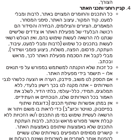
הצורך.
קניין רוחני ותכני האתר
כל התכנים והחומרים המצויים באתר, לרבות ומבלי
למעט, קוד המקור, עיצוב האתר, סימני המסחר,
המאמרים, הציורים והצילומים, הבחירה והסידור הם
רכושה הבלעדי של מפעילת האתר או צדדים שלישיים
שנתנו לה הרשאה לעשות שימוש בהם, ואין הגולש רשאי
לעשות בתכנים כל שימוש (לרבות ומבלי למעט, עיבוד,
העתקה, פרסום, הפצה, משלוח, ביצוע פומבי ושידור),
מבלי לקבל את הסכמת מפעילת האתר לכך, מראש
ובכתב.
כל זכות שלא הוקנתה למשתמש במפורש על פי תנאים
אלו – תישמר בידי מפעילת האתר.
אם תספק לנו משוב, פידבק, הערה או הצעה כלשהי לגבי
השירותים – אתה מקנה לנו בכך רישיון בלעדי, ללא
תמלוגים, תמידי, כלל-עולמי, בלתי הדיר, לשלב את
האמור בכל השירותים שלנו, הנוכחיים או העתידיים.
אין במתן אפשרות שיתוף תכנים (כדוגמת שיתוף
בפייסבוק, טוויטר וכיוצ"ב) כדי לראות בו משום ויתור או
הרשאה לעשיית שימוש במי מן התכנים ו/או הזכויות ללא
קבלת אישור מפורש מראש ובכתב, לרבות העתקת
התכנים שלא באמצעות שיתופם באמצעות האתר.
קישורים מסוימים המופיעים בשירותים שלנו עשויים
להפנות אותך לאתרים או לשירותים שאינם בבעלות או