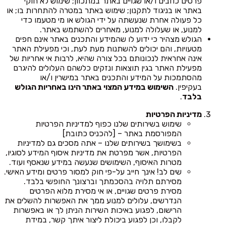
פרטים כוזבים ו/או שגויים באתר במתכוון; שימוש לא חוקי
באתר או בניגוד לתקנון; שימוש באתר במטרה להתחרות בו; או
כל פעולה אחרת שנעשתה על ידי הגולש או מי מטעמו כדי
למנוע, או שעלולה למנוע, מאחרים להשתמש באתר.
הגולש מצהיר כי ידוע לו שהמידע והתכנים באתר אינם חפים
מטעויות, והם יכולים להשתנות מעת לעת, וכי מפעילת האתר
אינה אחראית לנכונותם בכל צורה שהיא, לרבות אי אחריות של
מפעילת האתר בגין תוצאות ונזקים כלשהם העלולים להיגרם
מהסתמכות על המידע והתכנים באתר במישרין ו/או
בעקיפין.
השימוש במידע המצוי באתר הינו באחריות הגולש
בלבד
.
מדיניות הפרטיות
שימוש בשירותים שלנו כפוף למדיניות הפרטיות
המפורסמת באתר – [להכניס כתובת]
בשימושך בשירותים שלנו – אתה מסכים גם למדיניות
הפרטיות, אשר מפרטת את מדיניות איסוף המידע לסוגיו,
מטרות האיסוף, השימושים שנעשה במידע שנאסף ועוד.
שים לב! אינך חייב על-פי חוק למסור פרטים ומידע האישי.
מסירתם תלויה בהסכמתך וברצונך החופשי בלבד.
מסירת פרטים שגויים, או אי מסירת מלוא הפרטים
הנדרשים, עלולים למנוע ממך את האפשרות להשלים את
הרישום, לפגוע באיכות השירות הניתן לך או באפשרות
לקבלו, וכן לפגוע ביכולת ליצור איתך קשר, במידת