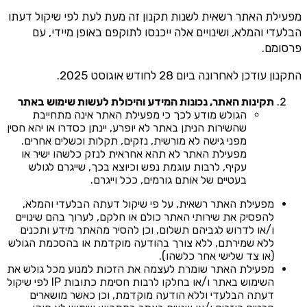
מפעילת האתר רשאית לשנות תקנון זה מעת לעת לפי שיקול דעתו
הבלעדי והמלא, ושינויים אלה ייכנסו לתוקפם באופן מיידי, עם
פרסומם.
התקנון עודכן לאחרונה ביום 28 לחודש אוגוסט 2025.
תקינות האתר, נכונות המידע והיכולת לעשות שימוש באתר
הגולש מודע לכך כי מפעילת האתר אינה מתחייבת
שהשירות הניתן באתר לא יופרע, יינתן כסדרו או יהא חסין
מפני גישה לא מורשית, נזקים, תקלות וכשלים אחרים.
מפעילת האתר לא תהא אחראית לנזק כלשהו ישיר או
עקיף, לרבות עוגמת נפש וכיוצא בכך, שייגרם לגולש
בעטיים של אותם גורמים, ככל וייגרם.
מפעילת האתר רשאית, על פי שיקול דעתה הבלעדי והמלא,
להפסיק את שירותי האתר כולם או חלקם, לערוך בהם שינויים
ו/או לדרוש לגביהם תשלום, וכן להסיר מהאתר מידע ותכנים
ללא שמירתם, ללא צורך בהודעה מוקדמת או בהסכמת הגולש
(או צד שלישי אחר כלשהו).
מפעילת האתר שומרת לעצמה את הזכות למנוע מכל גולש את
השימוש באתר ו/או בחלקו לרבות חסימת כתובות IP לפי שיקול
דעתה הבלעדי וללא הודעה מוקדמת, וכן כאשר מושארים