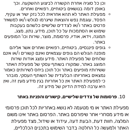
וכן כל סוגיה אחרת הקשורה לביצוע ההשקעה. וכך
באופן דומה בנושאים ביטוחיים, רפואיים ואחרים.
מפעילת האתר לא תהא אחראית לכל נזק ישיר או עקיף,
הפסד, עוגמת נפש והוצאות שייגרמו לגולש ו/או למשאיר
פרטים באתר ו/או לצדדים שלישיים כלשהם בעקבות
שימוש או הסתמכות על כל תוכן, מידע, נתון, מצג,
תמונה, וידאו, אודיו, פרסומת, מוצר, שירות וכו' המופעים
באתר.
גופים פיננסיים, ביטוחיים, רפואיים ואחרים אשר אליהם
מופנה הגולש הם גופים עצמאיים ואינם קשורים ו/או אינם
שלוחים של מפעילת האתר. מידע ומצג אודות שירות
המוצג באתר, שמקורו בשותף עסקי של מפעילת האתר
ששירותיו מופיעים באתר וכל תוכן ביחס לשירותים כאמור
נמצאים באחריותו הבלעדית של השותף העסקי. מובהר
כי למפעילת האתר אין כל אחריות בגין מידע מעין זה, ואין
היא ערבה למידת הדיוק של מידע זה.
פרסומות של צדדים שלישיים, קישורים והפניות באתר
מפעילת האתר או מי מטעמה לא נושא באחריות לכל תוכן פרסומי
או מידע מסחרי אחר שיפורסם באתר. הפרסום באתר אינו משום
המלצה, חוות דעת, הבעת דעה, עידוד או שידול, מצד מפעילת
האתר ולמעשה כל החלטה בדבר השימוש בתכנים הכלכליים,