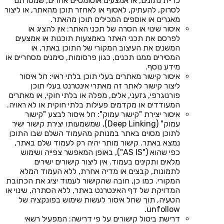
כריית נתונים, או אמצעים אוטומטיים אחרים, שמטרתם
לסרוק, להעתיק, לאסוף או לאחזר תוכן מהאתר, או ליצור
מאגרים או אוספים המכילים תוכן מהאתר.
איסור שינוי או הסרה של תכני האתר: אין להציג או
לפרסם את תכני האתר באמצעות תוכנות או אמצעים
המשנים את העיצוב המקורי של התוכן באתר, או
המסירים ממנו תכנים, כגון פרסומות, סימנים מסחריים או
מידע נוסף.
איסור קישור מאתרים בעלי תוכן בלתי ראוי: חל איסור
ליצור קישור לאתר זה מאתרי אינטרנט בעלי תוכן
פורנוגרפי, גזעני, אלים, מפלה או בלתי חוקי, או מאתרים
המעודדים או מקדמים פעילות בלתי חוקית או לא ראויה.
איסור יצירת "קישור עמוק": חל איסור לבצע "קישור
עמוק" (Deep Linking), שמשמעותו יצירת קישור ישיר
לתוכן מסוים באתר במנותק מהעמוד השלם שבו התוכן
נמצא באתר. קישור מותר יהיה רק לעמוד שלם באתר,
כפי שהוא ("AS IS"), באופן המאפשר צפייה ושימוש
מלאים ותקינים בעמוד. אין ליצור קישורים ישירים
לתמונות, קבצים או מדיה אחרת, ללא העמוד המלא
המקורי. כמו כן, חובה שהקישור לעמוד יציג את הכתובת
המדויקת של דף האינטרנט באתר, ללא הסתרה, שינוי או
הטעיה, תוך שחל איסור לעשות שימוש בפונקציה של
unfollow.
דרישת ביטול קישורים על פי דרישה: המפעיל רשאי