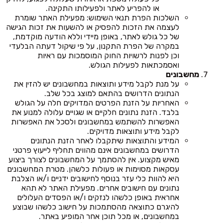
או להפריע לאתר ולפעילותו התקינה.
השלכות הפרת תנאי השימוש: מפעילת האתר שומרת
לעצמה את הזכות להפסיק או להשעות את זכות הגישה
של כל גולש לאתר, באופן מיידי וללא הודעה מוקדמת,
במקרה של הפרת התקנון, על פי שיקול דעתה הבלעדי
וכן לפנות לרשויות החוק המוסמכות עם ראיות
ואסמכתאות לפעילות הגולש.
מחשבונים
על מנת לקבל מידע ותוצאות במחשבונים יש להזין את
הנתונים הדרושים בהתאם למוצג בכל שלב.
האחריות על הזנת הפרטים המדויקים חלה על הגולש
בלבד. הזנת נתונים חלקיים או שגויים עלולה למנוע את
האפשרות להשתמש במחשבונים ולסכל את האפשרות
לקבל מידע ותוצאות מדויקים.
המידע והתוצאות שיתקבלו לאחר הזנת הנתונים
הדרושים במחשבונים אינם מהווים תחליף לייעוץ פרטני
מאיש מקצוע. אין להסתמך על המחשבונים לצורך ביצוע
עסקאות מסוימות או פעולות כלשהן. מטרת המחשבונים
היא להוות כלי עזר בנוסף לחישובים ידניים ו/או הצלבת
נתונים עם חישובים אחרים. מפעילת האתר לא תהא
אחראית באופן כלשהו לנזקים ו/או הפסדים העלולים
להיגרם כתוצאה מהסתמכות על חישוב כלשהו שבוצע
במחשבונים, או מכל תוכן אחר המופיע באתר.