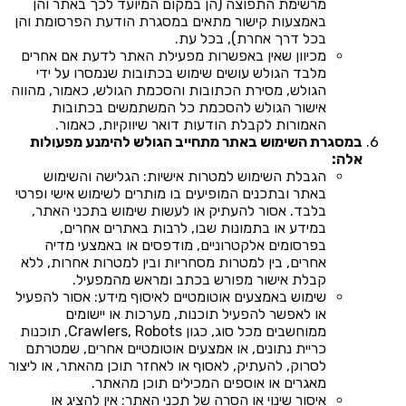
מרשימת התפוצה (הן במקום המיועד לכך באתר והן
באמצעות קישור מתאים במסגרת הודעת הפרסומת והן
בכל דרך אחרת), בכל עת.
מכיוון שאין באפשרות מפעילת האתר לדעת אם אחרים
מלבד הגולש עושים שימוש בכתובות שנמסרו על ידי
הגולש, מסירת הכתובות והסכמת הגולש, כאמור, מהווה
אישור הגולש להסכמת כל המשתמשים בכתובות
האמורות לקבלת הודעות דואר שיווקיות, כאמור.
במסגרת השימוש באתר מתחייב הגולש להימנע מפעולות
אלה:
הגבלת השימוש למטרות אישיות: הגלישה והשימוש
באתר ובתכנים המופיעים בו מותרים לשימוש אישי ופרטי
בלבד. אסור להעתיק או לעשות שימוש בתכני האתר,
במידע או בתמונות שבו, לרבות באתרים אחרים,
בפרסומים אלקטרוניים, מודפסים או באמצעי מדיה
אחרים, בין למטרות מסחריות ובין למטרות אחרות, ללא
קבלת אישור מפורש בכתב ומראש מהמפעיל.
שימוש באמצעים אוטומטיים לאיסוף מידע: אסור להפעיל
או לאפשר להפעיל תוכנות, מערכות או יישומים
ממוחשבים מכל סוג, כגון Crawlers, Robots, תוכנות
כריית נתונים, או אמצעים אוטומטיים אחרים, שמטרתם
לסרוק, להעתיק, לאסוף או לאחזר תוכן מהאתר, או ליצור
מאגרים או אוספים המכילים תוכן מהאתר.
איסור שינוי או הסרה של תכני האתר: אין להציג או