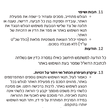
חבות ושיפוי
הגולש מתחייב, מסכים ומצהיר כי ישפה את מפעילת
האתר, עובדיה וספקיה בגין כל תביעה, דרישה, טענה או
תלונה של צד שלישי הנובעת משימוש הגולש הנוגד את
תנאי השימוש באתר או מפר את הדין או הזכויות של
האתר.
השיפוי יכלול הוצאות משפטיות מלאות (כולל שכ"ט
עו"ד) ללא מגבלה בסכום.
הודעות
כל הודעה למשתמש תיחשב כאילו נמסרה כדין אם נשלחה
לכתובת הדוא"ל שמסר בעת השימוש באתר
עיקרון העיפרון הכחול ואי ויתור על זכויות.
כאמור לעיל, תנאי השימוש ותנאים נוספים המתפרסמים
באתר, מהווים הסכם בין מפעילת האתר לגולש בכל
הנוגע לשימוש באתר, לרבות ברכישה הימנו. אם מסיבה
כלשהי בית משפט מוסמך יקבע כי הוראה כלשהי אינה
ניתנת לאכיפה, הרי מוסכם שיש לאכוף את ההוראה
במידה המרבית המותרת על פי דין, ויתר תנאי השימוש
יוותרו בתוקפם.