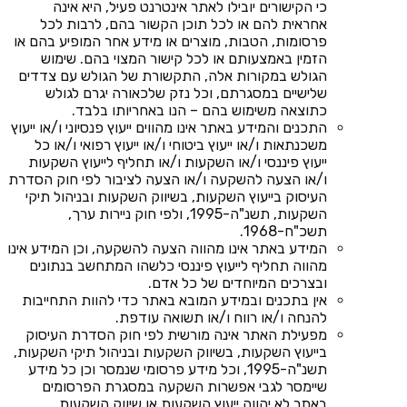
כי הקישורים יובילו לאתר אינטרנט פעיל, היא אינה
אחראית להם או לכל תוכן הקשור בהם, לרבות לכל
פרסומות, הטבות, מוצרים או מידע אחר המופיע בהם או
הזמין באמצעותם או לכל קישור המצוי בהם. שימוש
הגולש במקורות אלה, התקשורת של הגולש עם צדדים
שלישיים במסגרתם, וכל נזק שלכאורה יגרם לגולש
כתוצאה משימוש בהם – הנו באחריותו בלבד.
התכנים והמידע באתר אינו מהווים ייעוץ פנסיוני ו/או ייעוץ
משכנתאות ו/או ייעוץ ביטוחי ו/או ייעוץ רפואי ו/או כל
ייעוץ פיננסי ו/או השקעות ו/או תחליף לייעוץ השקעות
ו/או הצעה להשקעה ו/או הצעה לציבור לפי חוק הסדרת
העיסוק בייעוץ השקעות, בשיווק השקעות ובניהול תיקי
השקעות, תשנ"ה-1995, ולפי חוק ניירות ערך,
תשכ"ח-1968.
המידע באתר אינו מהווה הצעה להשקעה, וכן המידע אינו
מהווה תחליף לייעוץ פיננסי כלשהו המתחשב בנתונים
ובצרכים המיוחדים של כל אדם.
אין בתכנים ובמידע המובא באתר כדי להוות התחייבות
להנחה ו/או רווח ו/או תשואה עודפת.
מפעילת האתר אינה מורשית לפי חוק הסדרת העיסוק
בייעוץ השקעות, בשיווק השקעות ובניהול תיקי השקעות,
תשנ"ה-1995, וכל מידע פרסומי שנמסר וכן כל מידע
שיימסר לגבי אפשרות השקעה במסגרת הפרסומים
באתר לא יהווה ייעוץ השקעות או שיווק השקעות