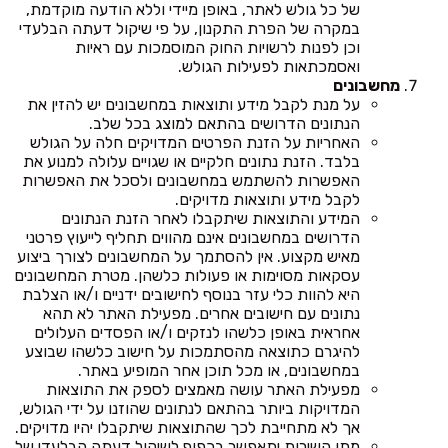
של כל גולש לאתר, באופן מיידי וללא הודעה מוקדמת,
במקרה של הפרת התקנון, על פי שיקול דעתה הבלעדי
וכן לפנות לרשויות החוק המוסמכות עם ראיות
ואסמכתאות לפעילות הגולש.
מחשבונים
על מנת לקבל מידע ותוצאות במחשבונים יש להזין את
הנתונים הדרושים בהתאם למוצג בכל שלב.
האחריות על הזנת הפרטים המדויקים חלה על הגולש
בלבד. הזנת נתונים חלקיים או שגויים עלולה למנוע את
האפשרות להשתמש במחשבונים ולסכל את האפשרות
לקבל מידע ותוצאות מדויקים.
המידע והתוצאות שיתקבלו לאחר הזנת הנתונים
הדרושים במחשבונים אינם מהווים תחליף לייעוץ פרטני
מאיש מקצוע. אין להסתמך על המחשבונים לצורך ביצוע
עסקאות מסוימות או פעולות כלשהן. מטרת המחשבונים
היא להוות כלי עזר בנוסף לחישובים ידניים ו/או הצלבת
נתונים עם חישובים אחרים. מפעילת האתר לא תהא
אחראית באופן כלשהו לנזקים ו/או הפסדים העלולים
להיגרם כתוצאה מהסתמכות על חישוב כלשהו שבוצע
במחשבונים, או מכל תוכן אחר המופיע באתר.
מפעילת האתר עושה מאמצים לספק את התוצאות
המדויקות ביותר בהתאם לנתונים שהוזנו על ידי הגולש,
אך לא מתחייבת לכך שהתוצאות שיתקבלו יהיו מדויקים.
מתן השירות יתאפשר בכפוף לשיקול דעתה הבלעדי של