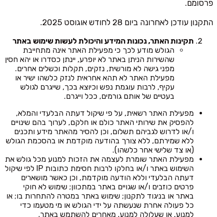
פרסומם.
התקנון עודכן לאחרונה ביום 28 לחודש אוגוסט 2025.
תקינות האתר, נכונות המידע והיכולת לעשות שימוש באתר
הגולש מודע לכך כי מפעילת האתר אינה מתחייבת
שהשירות הניתן באתר לא יופרע, יינתן כסדרו או יהא חסין
מפני גישה לא מורשית, נזקים, תקלות וכשלים אחרים.
מפעילת האתר לא תהא אחראית לנזק כלשהו ישיר או
עקיף, לרבות עוגמת נפש וכיוצא בכך, שייגרם לגולש
בעטיים של אותם גורמים, ככל וייגרם.
מפעילת האתר רשאית, על פי שיקול דעתה הבלעדי והמלא,
להפסיק את שירותי האתר כולם או חלקם, לערוך בהם שינויים
ו/או לדרוש לגביהם תשלום, וכן להסיר מהאתר מידע ותכנים
ללא שמירתם, ללא צורך בהודעה מוקדמת או בהסכמת הגולש
(או צד שלישי אחר כלשהו).
מפעילת האתר שומרת לעצמה את הזכות למנוע מכל גולש את
השימוש באתר ו/או בחלקו לרבות חסימת כתובות IP לפי שיקול
דעתה הבלעדי וללא הודעה מוקדמת, וכן כאשר מושארים
פרטים כוזבים ו/או שגויים באתר במתכוון; שימוש לא חוקי
באתר או בניגוד לתקנון; שימוש באתר במטרה להתחרות בו; או
כל פעולה אחרת שנעשתה על ידי הגולש או מי מטעמו כדי
למנוע, או שעלולה למנוע, מאחרים להשתמש באתר.