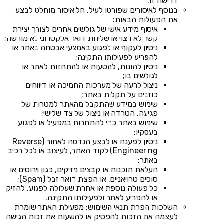
דרישה זו.
בנוסף לאיסורים שפורטו לעיל, חל איסור מוחלט לבצע
את הפעולות הבאות:
איסוף מידע אישי של גולשים אחרים לצורך יצירת
קשר לא רצוי או שליחת דואר אלקטרוני לא מורשה;
ניסיון לעקוף או לפגוע באמצעי אבטחה באתר או
להפריע לפעילותו התקינה;
ניסיון להונות, להטעות או להתחזות לאתר או
לגולשים בו;
ניצול לרעה של מערכות התמיכה או דיווחים
כוזבים על תקלות באתר;
שימוש במידע שהתקבל מהאתר למטרות של
פגיעה, הטרדה או ניצול של צד שלישי;
שימוש באתר כדי להתחרות במפעיל או לפגוע
בעסקיו;
ניסיון לפענח או לבצע הנדסה לאחור (Reverse
Engineering) לקוד האתר, לעיצוב או לכל רכיב
באתר;
העלאת תוכנות או קבצים מזיקים, כגון וירוסים או
סוסים טרויאניים, או הפצת דואר זבל (Spam);
כל פעולה נוספת או אחרת שעלולה לפגוע, להזיק
או להפריע לאתר ולפעילותו התקינה.
השלכות הפרת תנאי השימוש: מפעילת האתר שומרת
לעצמה את הזכות להפסיק או להשעות את זכות הגישה