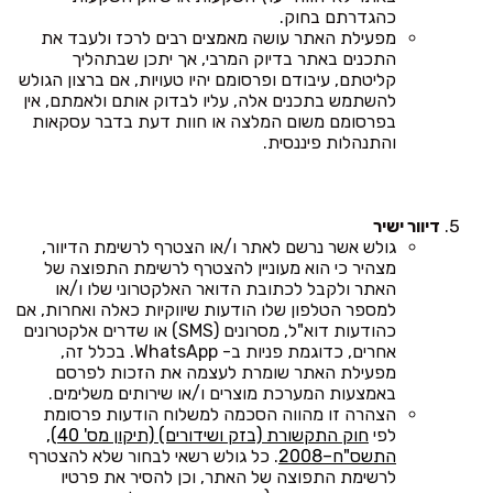
כהגדרתם בחוק.
מפעילת האתר עושה מאמצים רבים לרכז ולעבד את
התכנים באתר בדיוק המרבי, אך יתכן שבתהליך
קליטתם, עיבודם ופרסומם יהיו טעויות, אם ברצון הגולש
להשתמש בתכנים אלה, עליו לבדוק אותם ולאמתם, אין
בפרסומם משום המלצה או חוות דעת בדבר עסקאות
והתנהלות פיננסית.
דיוור ישיר
גולש אשר נרשם לאתר ו/או הצטרף לרשימת הדיוור,
מצהיר כי הוא מעוניין להצטרף לרשימת התפוצה של
האתר ולקבל לכתובת הדואר האלקטרוני שלו ו/או
למספר הטלפון שלו הודעות שיווקיות כאלה ואחרות, אם
כהודעות דוא"ל, מסרונים (SMS) או שדרים אלקטרונים
אחרים, כדוגמת פניות ב- WhatsApp. בכלל זה,
מפעילת האתר שומרת לעצמה את הזכות לפרסם
באמצעות המערכת מוצרים ו/או שירותים משלימים.
הצהרה זו מהווה הסכמה למשלוח הודעות פרסומת
לפי
חוק התקשורת (בזק ושידורים) (תיקון מס' 40),
התשס"ח–2008
. כל גולש רשאי לבחור שלא להצטרף
לרשימת התפוצה של האתר, וכן להסיר את פרטיו