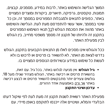
המשך הגלישה והשימוש באתר, לרבות במידע, מסמכים, קבצים,
תמונות, טקסטים, גרפיקה, תיאורים, ביקורות ומוצרים המצויים
באתר, כפופים לתנאים ולמגבלות המפורטים במסמך זה, וכן כל
שינוי במסמך, אשר עשוי להתפרסם מעת לעת. הגלישה והשימוש
באתר מהווה את הסכמת הגולש ל
כל
תנאי השימוש המפורטים
בתקנון זה ולהיותו של תקנון זה מסמך משפטי מחייב, בין הגולש
לבין מפעילת האתר.
ככל והגולש אינו מסכים לאלו מן התנאים הקבועים בתקנון, הגולש
נדרש לצאת מן האתר, לא להשאיר בו פרטים או לרכוש בו ולא
לעשות כל שימוש במידע ובשירותים הנוספים המצויים בו.
גיל הגולש
: אין מניעה לגלוש באתר, בכל גיל. עם זאת,
בהשארת פרטים או רכישה באתר, הגולש מצהיר שגילו מעל 18.
גולשים צעירים יותר מתבקשים להשאיר פרטים או לבצע רכישה
באתר
אך ורק
באמצעות אחד ההורים.
עדכון ושינוי התקנון
מפעילת האתר רשאית לשנות תקנון זה מעת לעת לפי שיקול דעתו
הבלעדי והמלא, ושינויים אלה ייכנסו לתוקפם באופן מיידי, עם