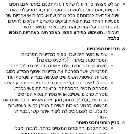
הגולש מצהיר כי ידוע לו שהמידע והתכנים באתר אינם חפים
מטעויות, והם יכולים להשתנות מעת לעת, וכי מפעילת האתר
אינה אחראית לנכונותם בכל צורה שהיא, לרבות אי אחריות של
מפעילת האתר בגין תוצאות ונזקים כלשהם העלולים להיגרם
מהסתמכות על המידע והתכנים באתר במישרין ו/או
בעקיפין.
השימוש במידע המצוי באתר הינו באחריות הגולש
בלבד
.
מדיניות הפרטיות
שימוש בשירותים שלנו כפוף למדיניות הפרטיות
המפורסמת באתר – [להכניס כתובת]
בשימושך בשירותים שלנו – אתה מסכים גם למדיניות
הפרטיות, אשר מפרטת את מדיניות איסוף המידע לסוגיו,
מטרות האיסוף, השימושים שנעשה במידע שנאסף ועוד.
שים לב! אינך חייב על-פי חוק למסור פרטים ומידע האישי.
מסירתם תלויה בהסכמתך וברצונך החופשי בלבד.
מסירת פרטים שגויים, או אי מסירת מלוא הפרטים
הנדרשים, עלולים למנוע ממך את האפשרות להשלים את
הרישום, לפגוע באיכות השירות הניתן לך או באפשרות
לקבלו, וכן לפגוע ביכולת ליצור איתך קשר, במידת
הצורך.
קניין רוחני ותכני האתר
כל התכנים והחומרים המצויים באתר, לרבות ומבלי
למעט, קוד המקור, עיצוב האתר, סימני המסחר,