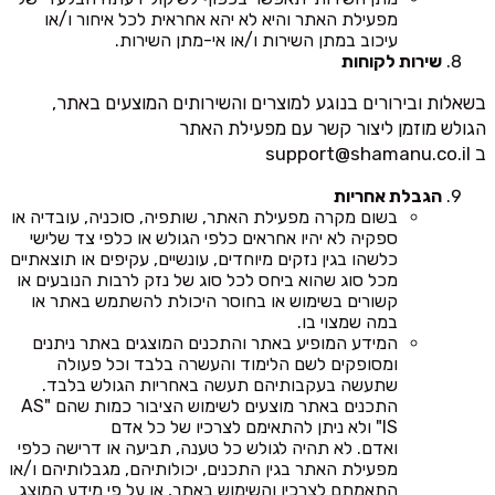
מפעילת האתר והיא לא יהא אחראית לכל איחור ו/או
עיכוב במתן השירות ו/או אי-מתן השירות.
שירות לקוחות
בשאלות ובירורים בנוגע למוצרים והשירותים המוצעים באתר,
הגולש מוזמן ליצור קשר עם מפעילת האתר
ב
support@shamanu.co.il
הגבלת אחריות
בשום מקרה מפעילת האתר, שותפיה, סוכניה, עובדיה או
ספקיה לא יהיו אחראים כלפי הגולש או כלפי צד שלישי
כלשהו בגין נזקים מיוחדים, עונשיים, עקיפים או תוצאתיים
מכל סוג שהוא ביחס לכל סוג של נזק לרבות הנובעים או
קשורים בשימוש או בחוסר היכולת להשתמש באתר או
במה שמצוי בו.
המידע המופיע באתר והתכנים המוצגים באתר ניתנים
ומסופקים לשם הלימוד והעשרה בלבד וכל פעולה
שתעשה בעקבותיהם תעשה באחריות הגולש בלבד.
התכנים באתר מוצעים לשימוש הציבור כמות שהם "AS
IS" ולא ניתן להתאימם לצרכיו של כל אדם
ואדם. לא תהיה לגולש כל טענה, תביעה או דרישה כלפי
מפעילת האתר בגין התכנים, יכולותיהם, מגבלותיהם ו/או
התאמתם לצרכיו והשימוש באתר, או על פי מידע המוצג