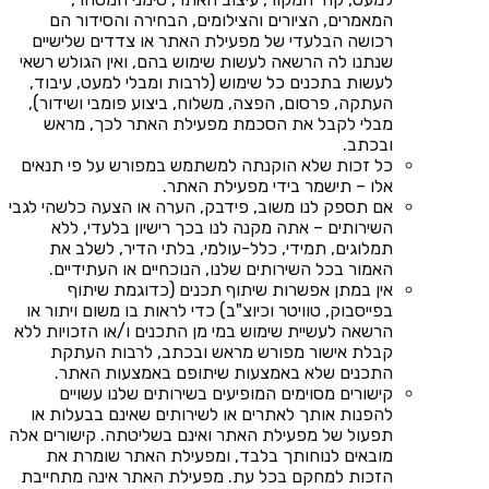
המאמרים, הציורים והצילומים, הבחירה והסידור הם
רכושה הבלעדי של מפעילת האתר או צדדים שלישיים
שנתנו לה הרשאה לעשות שימוש בהם, ואין הגולש רשאי
לעשות בתכנים כל שימוש (לרבות ומבלי למעט, עיבוד,
העתקה, פרסום, הפצה, משלוח, ביצוע פומבי ושידור),
מבלי לקבל את הסכמת מפעילת האתר לכך, מראש
ובכתב.
כל זכות שלא הוקנתה למשתמש במפורש על פי תנאים
אלו – תישמר בידי מפעילת האתר.
אם תספק לנו משוב, פידבק, הערה או הצעה כלשהי לגבי
השירותים – אתה מקנה לנו בכך רישיון בלעדי, ללא
תמלוגים, תמידי, כלל-עולמי, בלתי הדיר, לשלב את
האמור בכל השירותים שלנו, הנוכחיים או העתידיים.
אין במתן אפשרות שיתוף תכנים (כדוגמת שיתוף
בפייסבוק, טוויטר וכיוצ"ב) כדי לראות בו משום ויתור או
הרשאה לעשיית שימוש במי מן התכנים ו/או הזכויות ללא
קבלת אישור מפורש מראש ובכתב, לרבות העתקת
התכנים שלא באמצעות שיתופם באמצעות האתר.
קישורים מסוימים המופיעים בשירותים שלנו עשויים
להפנות אותך לאתרים או לשירותים שאינם בבעלות או
תפעול של מפעילת האתר ואינם בשליטתה. קישורים אלה
מובאים לנוחותך בלבד, ומפעילת האתר שומרת את
הזכות למחקם בכל עת. מפעילת האתר אינה מתחייבת