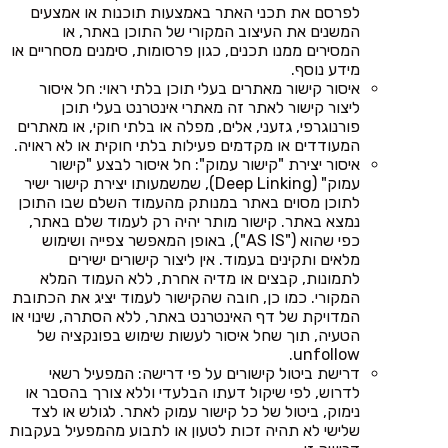
לפרסם את תכני האתר באמצעות תוכנות או אמצעים
המשנים את העיצוב המקורי של התוכן באתר, או
המסירים ממנו תכנים, כגון פרסומות, סימנים מסחריים או
מידע נוסף.
איסור קישור מאתרים בעלי תוכן בלתי ראוי: חל איסור
ליצור קישור לאתר זה מאתרי אינטרנט בעלי תוכן
פורנוגרפי, גזעני, אלים, מפלה או בלתי חוקי, או מאתרים
המעודדים או מקדמים פעילות בלתי חוקית או לא ראויה.
איסור יצירת "קישור עמוק": חל איסור לבצע "קישור
עמוק" (Deep Linking), שמשמעותו יצירת קישור ישיר
לתוכן מסוים באתר במנותק מהעמוד השלם שבו התוכן
נמצא באתר. קישור מותר יהיה רק לעמוד שלם באתר,
כפי שהוא ("AS IS"), באופן המאפשר צפייה ושימוש
מלאים ותקינים בעמוד. אין ליצור קישורים ישירים
לתמונות, קבצים או מדיה אחרת, ללא העמוד המלא
המקורי. כמו כן, חובה שהקישור לעמוד יציג את הכתובת
המדויקת של דף האינטרנט באתר, ללא הסתרה, שינוי או
הטעיה, תוך שחל איסור לעשות שימוש בפונקציה של
unfollow.
דרישת ביטול קישורים על פי דרישה: המפעיל רשאי
לדרוש, לפי שיקול דעתו הבלעדי וללא צורך בהסבר או
נימוק, ביטול של כל קישור עמוק לאתר. לגולש או לצד
שלישי לא תהיה זכות לטעון או לתבוע מהמפעיל בעקבות