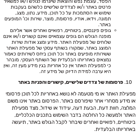
הפסד, עוגמת נפש והוצאות שייגרמו לגולש ו/או למשאיר
פרטים באתר ו/או לצדדים שלישיים כלשהם בעקבות
שימוש או הסתמכות על כל תוכן, מידע, נתון, מצג,
תמונה, וידאו, אודיו, פרסומת, מוצר, שירות וכו' המופעים
באתר.
גופים פיננסיים, ביטוחיים, רפואיים ואחרים אשר אליהם
מופנה הגולש הם גופים עצמאיים ואינם קשורים ו/או אינם
שלוחים של מפעילת האתר. מידע ומצג אודות שירות
המוצג באתר, שמקורו בשותף עסקי של מפעילת האתר
ששירותיו מופיעים באתר וכל תוכן ביחס לשירותים כאמור
נמצאים באחריותו הבלעדית של השותף העסקי. מובהר
כי למפעילת האתר אין כל אחריות בגין מידע מעין זה, ואין
היא ערבה למידת הדיוק של מידע זה.
פרסומות של צדדים שלישיים, קישורים והפניות באתר
מפעילת האתר או מי מטעמה לא נושא באחריות לכל תוכן פרסומי
או מידע מסחרי אחר שיפורסם באתר. הפרסום באתר אינו משום
המלצה, חוות דעת, הבעת דעה, עידוד או שידול, מצד מפעילת
האתר ולמעשה כל החלטה בדבר השימוש בתכנים הכלכליים,
ביטוחיים, רפואיים ואחרים שיבחר לקבל הגולש באתר, תיעשה
באחריותו הבלעדית.