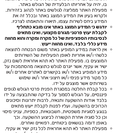
בו, יהיה על אחריותו הבלעדית של הגולש באתר.
מפעילת האתר ממליצה לגולשים באתר לנהוג בזהירות,
ולקרוא בעיון את המידע המוצג באתר ובכלל זה את
המידע ביחס לשירות עצמו, תיאורו והתאמתו לצרכיו.
יודגש כי המידע המוצג באתר אינו מובא כתחליף
לקבלת יעוץ פרטני מגורם מקצועי, ואינו מתאים
לנסיבותיו הספציפיות של כל מקרה ומקרה והוא מהווה
מידע כללי בלבד, ואינו מהווה ייעוץ
.
אין לראות במידע המופיע באתר משום הבטחה לתוצאה
כלשהי ו/או אחריות לאופן הפעילויות של השירותים
המוצעים בו. מפעילת האתר לא תהא אחראית לשום נזק,
ישיר או עקיף, אשר ייגרם לגולש כתוצאה מהסתמכות על
מידע המופיע באתר ו/או בקישורים לאתרים אחרים ו/או
כל מקור מידע פנימי ו/או חיצוני אחר ו/או שימוש
בשירותים אשר מוצגים על ידו.
בכל קבלת החלטה במסגרת הפנית פרטי הגולש לגופים
פיננסיים, על הגולש לסמוך על בדיקה שהתבצעה על ידו
בלבד אודות ההשקעה ותנאיה, לרבות יתרונות וסיכונים
הכרוכים בהשקעה, ועליו לפנות לקבלת ייעוץ מתאים
בנוגע לסוגיות משפטיות, חשבונאיות, כספיות, ענייני מיסוי
וכן כל סוגיה אחרת הקשורה לביצוע ההשקעה. וכך
באופן דומה בנושאים ביטוחיים, רפואיים ואחרים.
מפעילת האתר לא תהא אחראית לכל נזק ישיר או עקיף,