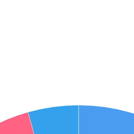
אני מאשר את תנאיי השימוש והפרטיות של האתר
מאשר כי פרטיי ישמשו לקבלת פניות והצעות שיווקיות למוצרים
פנסיוניים\ביטוח באמצעות טלפון, מייל או SMS מאיתנו או צד שלישי
שליחה