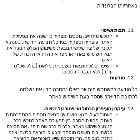
באחריותו הבלעדית.
חבות ושיפוי
הגולש מתחייב, מסכים ומצהיר כי ישפה את מפעילת
האתר, עובדיה וספקיה בגין כל תביעה, דרישה, טענה או
תלונה של צד שלישי הנובעת משימוש הגולש הנוגד את
תנאי השימוש באתר או מפר את הדין או הזכויות של
האתר.
השיפוי יכלול הוצאות משפטיות מלאות (כולל שכ"ט
עו"ד) ללא מגבלה בסכום.
הודעות
כל הודעה למשתמש תיחשב כאילו נמסרה כדין אם נשלחה
לכתובת הדוא"ל שמסר בעת השימוש באתר
עיקרון העיפרון הכחול ואי ויתור על זכויות.
כאמור לעיל, תנאי השימוש ותנאים נוספים המתפרסמים
באתר, מהווים הסכם בין מפעילת האתר לגולש בכל
הנוגע לשימוש באתר, לרבות ברכישה הימנו. אם מסיבה
כלשהי בית משפט מוסמך יקבע כי הוראה כלשהי אינה
ניתנת לאכיפה, הרי מוסכם שיש לאכוף את ההוראה