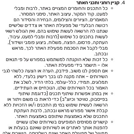
קניין רוחני ותכני האתר
כל התכנים והחומרים המצויים באתר, לרבות ומבלי
למעט, קוד המקור, עיצוב האתר, סימני המסחר,
המאמרים, הציורים והצילומים, הבחירה והסידור הם
רכושה הבלעדי של מפעילת האתר או צדדים שלישיים
שנתנו לה הרשאה לעשות שימוש בהם, ואין הגולש רשאי
לעשות בתכנים כל שימוש (לרבות ומבלי למעט, עיבוד,
העתקה, פרסום, הפצה, משלוח, ביצוע פומבי ושידור),
מבלי לקבל את הסכמת מפעילת האתר לכך, מראש
ובכתב.
כל זכות שלא הוקנתה למשתמש במפורש על פי תנאים
אלו – תישמר בידי מפעילת האתר.
אם תספק לנו משוב, פידבק, הערה או הצעה כלשהי לגבי
השירותים – אתה מקנה לנו בכך רישיון בלעדי, ללא
תמלוגים, תמידי, כלל-עולמי, בלתי הדיר, לשלב את
האמור בכל השירותים שלנו, הנוכחיים או העתידיים.
אין במתן אפשרות שיתוף תכנים (כדוגמת שיתוף
בפייסבוק, טוויטר וכיוצ"ב) כדי לראות בו משום ויתור או
הרשאה לעשיית שימוש במי מן התכנים ו/או הזכויות ללא
קבלת אישור מפורש מראש ובכתב, לרבות העתקת
התכנים שלא באמצעות שיתופם באמצעות האתר.
קישורים מסוימים המופיעים בשירותים שלנו עשויים
להפנות אותך לאתרים או לשירותים שאינם בבעלות או
תפעול של מפעילת האתר ואינם בשליטתה. קישורים אלה