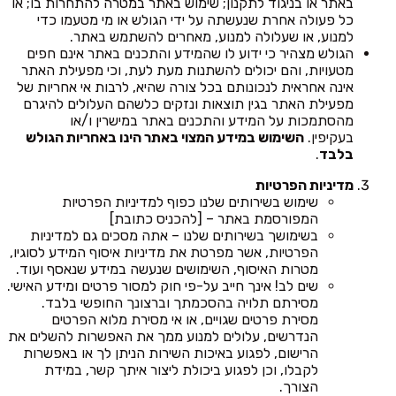
באתר או בניגוד לתקנון; שימוש באתר במטרה להתחרות בו; או
כל פעולה אחרת שנעשתה על ידי הגולש או מי מטעמו כדי
למנוע, או שעלולה למנוע, מאחרים להשתמש באתר.
הגולש מצהיר כי ידוע לו שהמידע והתכנים באתר אינם חפים
מטעויות, והם יכולים להשתנות מעת לעת, וכי מפעילת האתר
אינה אחראית לנכונותם בכל צורה שהיא, לרבות אי אחריות של
מפעילת האתר בגין תוצאות ונזקים כלשהם העלולים להיגרם
מהסתמכות על המידע והתכנים באתר במישרין ו/או
בעקיפין.
השימוש במידע המצוי באתר הינו באחריות הגולש
בלבד
.
מדיניות הפרטיות
שימוש בשירותים שלנו כפוף למדיניות הפרטיות
המפורסמת באתר – [להכניס כתובת]
בשימושך בשירותים שלנו – אתה מסכים גם למדיניות
הפרטיות, אשר מפרטת את מדיניות איסוף המידע לסוגיו,
מטרות האיסוף, השימושים שנעשה במידע שנאסף ועוד.
שים לב! אינך חייב על-פי חוק למסור פרטים ומידע האישי.
מסירתם תלויה בהסכמתך וברצונך החופשי בלבד.
מסירת פרטים שגויים, או אי מסירת מלוא הפרטים
הנדרשים, עלולים למנוע ממך את האפשרות להשלים את
הרישום, לפגוע באיכות השירות הניתן לך או באפשרות
לקבלו, וכן לפגוע ביכולת ליצור איתך קשר, במידת
הצורך.