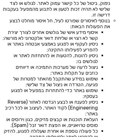
נימוק, ביטול של כל קישור עמוק לאתר. לגולש או לצד
שלישי לא תהיה זכות לטעון או לתבוע מהמפעיל בעקבות
דרישה זו.
בנוסף לאיסורים שפורטו לעיל, חל איסור מוחלט לבצע
את הפעולות הבאות:
איסוף מידע אישי של גולשים אחרים לצורך יצירת
קשר לא רצוי או שליחת דואר אלקטרוני לא מורשה;
ניסיון לעקוף או לפגוע באמצעי אבטחה באתר או
להפריע לפעילותו התקינה;
ניסיון להונות, להטעות או להתחזות לאתר או
לגולשים בו;
ניצול לרעה של מערכות התמיכה או דיווחים
כוזבים על תקלות באתר;
שימוש במידע שהתקבל מהאתר למטרות של
פגיעה, הטרדה או ניצול של צד שלישי;
שימוש באתר כדי להתחרות במפעיל או לפגוע
בעסקיו;
ניסיון לפענח או לבצע הנדסה לאחור (Reverse
Engineering) לקוד האתר, לעיצוב או לכל רכיב
באתר;
העלאת תוכנות או קבצים מזיקים, כגון וירוסים או
סוסים טרויאניים, או הפצת דואר זבל (Spam);
כל פעולה נוספת או אחרת שעלולה לפגוע, להזיק
או להפריע לאתר ולפעילותו התקינה.