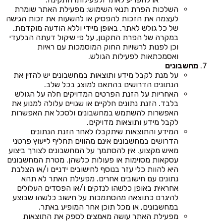
השלכות הפרת תנאי השימוש: מפעילת האתר שומרת
לעצמה את הזכות להפסיק או להשעות את זכות הגישה
של כל גולש לאתר, באופן מיידי וללא הודעה מוקדמת,
במקרה של הפרת התקנון, על פי שיקול דעתה הבלעדי
וכן לפנות לרשויות החוק המוסמכות עם ראיות
ואסמכתאות לפעילות הגולש.
מחשבונים
על מנת לקבל מידע ותוצאות במחשבונים יש להזין את
הנתונים הדרושים בהתאם למוצג בכל שלב.
האחריות על הזנת הפרטים המדויקים חלה על הגולש
בלבד. הזנת נתונים חלקיים או שגויים עלולה למנוע את
האפשרות להשתמש במחשבונים ולסכל את האפשרות
לקבל מידע ותוצאות מדויקים.
המידע והתוצאות שיתקבלו לאחר הזנת הנתונים
הדרושים במחשבונים אינם מהווים תחליף לייעוץ פרטני
מאיש מקצוע. אין להסתמך על המחשבונים לצורך ביצוע
עסקאות מסוימות או פעולות כלשהן. מטרת המחשבונים
היא להוות כלי עזר בנוסף לחישובים ידניים ו/או הצלבת
נתונים עם חישובים אחרים. מפעילת האתר לא תהא
אחראית באופן כלשהו לנזקים ו/או הפסדים העלולים
להיגרם כתוצאה מהסתמכות על חישוב כלשהו שבוצע
במחשבונים, או מכל תוכן אחר המופיע באתר.
מפעילת האתר עושה מאמצים לספק את התוצאות