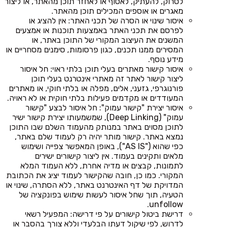
לסרוק, להעתיק, לאסוף או לאחזר תוכן מהאתר, או ליצור
מאגרים או אוספים המכילים תוכן מהאתר.
איסור שינוי או הסרה של תכני האתר: אין להציג או
לפרסם את תכני האתר באמצעות תוכנות או אמצעים
המשנים את העיצוב המקורי של התוכן באתר, או
המסירים ממנו תכנים, כגון פרסומות, סימנים מסחריים או
מידע נוסף.
איסור קישור מאתרים בעלי תוכן בלתי ראוי: חל איסור
ליצור קישור לאתר זה מאתרי אינטרנט בעלי תוכן
פורנוגרפי, גזעני, אלים, מפלה או בלתי חוקי, או מאתרים
המעודדים או מקדמים פעילות בלתי חוקית או לא ראויה.
איסור יצירת "קישור עמוק": חל איסור לבצע "קישור
עמוק" (Deep Linking), שמשמעותו יצירת קישור ישיר
לתוכן מסוים באתר במנותק מהעמוד השלם שבו התוכן
נמצא באתר. קישור מותר יהיה רק לעמוד שלם באתר,
כפי שהוא ("AS IS"), באופן המאפשר צפייה ושימוש
מלאים ותקינים בעמוד. אין ליצור קישורים ישירים
לתמונות, קבצים או מדיה אחרת, ללא העמוד המלא
המקורי. כמו כן, חובה שהקישור לעמוד יציג את הכתובת
המדויקת של דף האינטרנט באתר, ללא הסתרה, שינוי או
הטעיה, תוך שחל איסור לעשות שימוש בפונקציה של
unfollow.
דרישת ביטול קישורים על פי דרישה: המפעיל רשאי
לדרוש, לפי שיקול דעתו הבלעדי וללא צורך בהסבר או