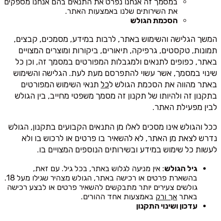
במסמך זה אנחנו נפרט את התנאים בהם אנחנו מספקים
את השירותים שלנו באמצעות האתר.
הסכמת הגולש
המשך הגלישה והשימוש באתר, לרבות במידע, מסמכים, קבצים,
תמונות, טקסטים, גרפיקה, תיאורים, ביקורות ומוצרים המצויים
באתר, כפופים לתנאים ולמגבלות המפורטים במסמך זה, וכן כל
שינוי במסמך, אשר עשוי להתפרסם מעת לעת. הגלישה והשימוש
באתר מהווה את הסכמת הגולש ל
כל
תנאי השימוש המפורטים
בתקנון זה ולהיותו של תקנון זה מסמך משפטי מחייב, בין הגולש
לבין מפעילת האתר.
ככל והגולש אינו מסכים לאלו מן התנאים הקבועים בתקנון, הגולש
נדרש לצאת מן האתר, לא להשאיר בו פרטים או לרכוש בו ולא
לעשות כל שימוש במידע ובשירותים הנוספים המצויים בו.
גיל הגולש
: אין מניעה לגלוש באתר, בכל גיל. עם זאת,
בהשארת פרטים או רכישה באתר, הגולש מצהיר שגילו מעל 18.
גולשים צעירים יותר מתבקשים להשאיר פרטים או לבצע רכישה
באתר
אך ורק
באמצעות אחד ההורים.
עדכון ושינוי התקנון