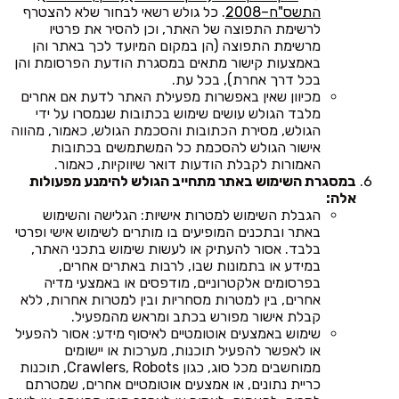
התשס"ח–2008
. כל גולש רשאי לבחור שלא להצטרף
לרשימת התפוצה של האתר, וכן להסיר את פרטיו
מרשימת התפוצה (הן במקום המיועד לכך באתר והן
באמצעות קישור מתאים במסגרת הודעת הפרסומת והן
בכל דרך אחרת), בכל עת.
מכיוון שאין באפשרות מפעילת האתר לדעת אם אחרים
מלבד הגולש עושים שימוש בכתובות שנמסרו על ידי
הגולש, מסירת הכתובות והסכמת הגולש, כאמור, מהווה
אישור הגולש להסכמת כל המשתמשים בכתובות
האמורות לקבלת הודעות דואר שיווקיות, כאמור.
במסגרת השימוש באתר מתחייב הגולש להימנע מפעולות
אלה:
הגבלת השימוש למטרות אישיות: הגלישה והשימוש
באתר ובתכנים המופיעים בו מותרים לשימוש אישי ופרטי
בלבד. אסור להעתיק או לעשות שימוש בתכני האתר,
במידע או בתמונות שבו, לרבות באתרים אחרים,
בפרסומים אלקטרוניים, מודפסים או באמצעי מדיה
אחרים, בין למטרות מסחריות ובין למטרות אחרות, ללא
קבלת אישור מפורש בכתב ומראש מהמפעיל.
שימוש באמצעים אוטומטיים לאיסוף מידע: אסור להפעיל
או לאפשר להפעיל תוכנות, מערכות או יישומים
ממוחשבים מכל סוג, כגון Crawlers, Robots, תוכנות
כריית נתונים, או אמצעים אוטומטיים אחרים, שמטרתם