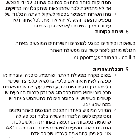
המדויקות ביותר בהתאם לנתונים שהוזנו על ידי הגולש,
אך לא מתחייבת לכך שהתוצאות שיתקבלו יהיו מדויקים.
מתן השירות יתאפשר בכפוף לשיקול דעתה הבלעדי של
מפעילת האתר והיא לא יהא אחראית לכל איחור ו/או
עיכוב במתן השירות ו/או אי-מתן השירות.
שירות לקוחות
בשאלות ובירורים בנוגע למוצרים והשירותים המוצעים באתר,
הגולש מוזמן ליצור קשר עם מפעילת האתר
ב
support@shamanu.co.il
הגבלת אחריות
בשום מקרה מפעילת האתר, שותפיה, סוכניה, עובדיה או
ספקיה לא יהיו אחראים כלפי הגולש או כלפי צד שלישי
כלשהו בגין נזקים מיוחדים, עונשיים, עקיפים או תוצאתיים
מכל סוג שהוא ביחס לכל סוג של נזק לרבות הנובעים או
קשורים בשימוש או בחוסר היכולת להשתמש באתר או
במה שמצוי בו.
המידע המופיע באתר והתכנים המוצגים באתר ניתנים
ומסופקים לשם הלימוד והעשרה בלבד וכל פעולה
שתעשה בעקבותיהם תעשה באחריות הגולש בלבד.
התכנים באתר מוצעים לשימוש הציבור כמות שהם "AS
IS" ולא ניתן להתאימם לצרכיו של כל אדם