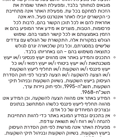
מובאים לנוחותך בלבד, ומפעילת האתר שומרת את
הזכות למחקם בכל עת. מפעילת האתר אינה מתחייבת
כי הקישורים יובילו לאתר אינטרנט פעיל, היא אינה
אחראית להם או לכל תוכן הקשור בהם, לרבות לכל
פרסומות, הטבות, מוצרים או מידע אחר המופיע בהם או
הזמין באמצעותם או לכל קישור המצוי בהם. שימוש
הגולש במקורות אלה, התקשורת של הגולש עם צדדים
שלישיים במסגרתם, וכל נזק שלכאורה יגרם לגולש
כתוצאה משימוש בהם – הנו באחריותו בלבד.
התכנים והמידע באתר אינו מהווים ייעוץ פנסיוני ו/או ייעוץ
משכנתאות ו/או ייעוץ ביטוחי ו/או ייעוץ רפואי ו/או כל
ייעוץ פיננסי ו/או השקעות ו/או תחליף לייעוץ השקעות
ו/או הצעה להשקעה ו/או הצעה לציבור לפי חוק הסדרת
העיסוק בייעוץ השקעות, בשיווק השקעות ובניהול תיקי
השקעות, תשנ"ה-1995, ולפי חוק ניירות ערך,
תשכ"ח-1968.
המידע באתר אינו מהווה הצעה להשקעה, וכן המידע אינו
מהווה תחליף לייעוץ פיננסי כלשהו המתחשב בנתונים
ובצרכים המיוחדים של כל אדם.
אין בתכנים ובמידע המובא באתר כדי להוות התחייבות
להנחה ו/או רווח ו/או תשואה עודפת.
מפעילת האתר אינה מורשית לפי חוק הסדרת העיסוק
בייעוץ השקעות, בשיווק השקעות ובניהול תיקי השקעות,