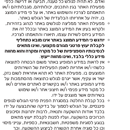
ואדם. לא תהיה לגולש כל טענה, תביעה או דרישה כלפי
מפעילת האתר בגין התכנים, יכולותיהם, מגבלותיהם ו/או
התאמתם לצרכיו והשימוש באתר, או על פי מידע המוצג
בו, יהיה על אחריותו הבלעדית של הגולש באתר.
מפעילת האתר ממליצה לגולשים באתר לנהוג בזהירות,
ולקרוא בעיון את המידע המוצג באתר ובכלל זה את
המידע ביחס לשירות עצמו, תיאורו והתאמתו לצרכיו.
יודגש כי המידע המוצג באתר אינו מובא כתחליף
לקבלת יעוץ פרטני מגורם מקצועי, ואינו מתאים
לנסיבותיו הספציפיות של כל מקרה ומקרה והוא מהווה
מידע כללי בלבד, ואינו מהווה ייעוץ
.
אין לראות במידע המופיע באתר משום הבטחה לתוצאה
כלשהי ו/או אחריות לאופן הפעילויות של השירותים
המוצעים בו. מפעילת האתר לא תהא אחראית לשום נזק,
ישיר או עקיף, אשר ייגרם לגולש כתוצאה מהסתמכות על
מידע המופיע באתר ו/או בקישורים לאתרים אחרים ו/או
כל מקור מידע פנימי ו/או חיצוני אחר ו/או שימוש
בשירותים אשר מוצגים על ידו.
בכל קבלת החלטה במסגרת הפנית פרטי הגולש לגופים
פיננסיים, על הגולש לסמוך על בדיקה שהתבצעה על ידו
בלבד אודות ההשקעה ותנאיה, לרבות יתרונות וסיכונים
הכרוכים בהשקעה, ועליו לפנות לקבלת ייעוץ מתאים
בנוגע לסוגיות משפטיות, חשבונאיות, כספיות, ענייני מיסוי
וכן כל סוגיה אחרת הקשורה לביצוע ההשקעה. וכך