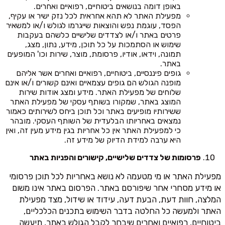
באופן דומה בנושאים ביטוחיים, רפואיים ואחרים.
מפעילת האתר לא תהא אחראית לכל נזק ישיר או עקיף,
הפסד, עוגמת נפש והוצאות שייגרמו לגולש ו/או למשאיר
פרטים באתר ו/או לצדדים שלישיים כלשהם בעקבות
שימוש או הסתמכות על כל תוכן, מידע, נתון, מצג,
תמונה, וידאו, אודיו, פרסומת, מוצר, שירות וכו' המופעים
באתר.
גופים פיננסיים, ביטוחיים, רפואיים ואחרים אשר אליהם
מופנה הגולש הם גופים עצמאיים ואינם קשורים ו/או אינם
שלוחים של מפעילת האתר. מידע ומצג אודות שירות
המוצג באתר, שמקורו בשותף עסקי של מפעילת האתר
ששירותיו מופיעים באתר וכל תוכן ביחס לשירותים כאמור
נמצאים באחריותו הבלעדית של השותף העסקי. מובהר
כי למפעילת האתר אין כל אחריות בגין מידע מעין זה, ואין
היא ערבה למידת הדיוק של מידע זה.
פרסומות של צדדים שלישיים, קישורים והפניות באתר
מפעילת האתר או מי מטעמה לא נושא באחריות לכל תוכן פרסומי
או מידע מסחרי אחר שיפורסם באתר. הפרסום באתר אינו משום
המלצה, חוות דעת, הבעת דעה, עידוד או שידול, מצד מפעילת
האתר ולמעשה כל החלטה בדבר השימוש בתכנים הכלכליים,
ביטוחיים, רפואיים ואחרים שיבחר לקבל הגולש באתר, תיעשה