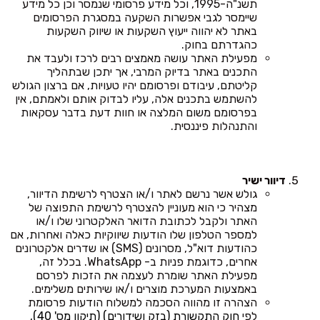
תשנ"ה-1995, וכל מידע פרסומי שנמסר וכן כל מידע
שיימסר לגבי אפשרות השקעה במסגרת הפרסומים
באתר לא יהווה ייעוץ השקעות או שיווק השקעות
כהגדרתם בחוק.
מפעילת האתר עושה מאמצים רבים לרכז ולעבד את
התכנים באתר בדיוק המרבי, אך יתכן שבתהליך
קליטתם, עיבודם ופרסומם יהיו טעויות, אם ברצון הגולש
להשתמש בתכנים אלה, עליו לבדוק אותם ולאמתם, אין
בפרסומם משום המלצה או חוות דעת בדבר עסקאות
והתנהלות פיננסית.
דיוור ישיר
גולש אשר נרשם לאתר ו/או הצטרף לרשימת הדיוור,
מצהיר כי הוא מעוניין להצטרף לרשימת התפוצה של
האתר ולקבל לכתובת הדואר האלקטרוני שלו ו/או
למספר הטלפון שלו הודעות שיווקיות כאלה ואחרות, אם
כהודעות דוא"ל, מסרונים (SMS) או שדרים אלקטרונים
אחרים, כדוגמת פניות ב- WhatsApp. בכלל זה,
מפעילת האתר שומרת לעצמה את הזכות לפרסם
באמצעות המערכת מוצרים ו/או שירותים משלימים.
הצהרה זו מהווה הסכמה למשלוח הודעות פרסומת
לפי
חוק התקשורת (בזק ושידורים) (תיקון מס' 40),