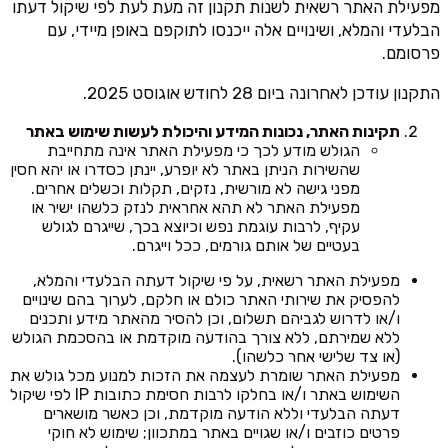
מפעילת האתר רשאית לשנות תקנון זה מעת לעת לפי שיקול דעתו
הבלעדי והמלא, ושינויים אלה ייכנסו לתוקפם באופן מיידי, עם
פרסומם.
התקנון עודכן לאחרונה ביום 28 לחודש אוגוסט 2025.
תקינות האתר, נכונות המידע והיכולת לעשות שימוש באתר
הגולש מודע לכך כי מפעילת האתר אינה מתחייבת
שהשירות הניתן באתר לא יופרע, יינתן כסדרו או יהא חסין
מפני גישה לא מורשית, נזקים, תקלות וכשלים אחרים.
מפעילת האתר לא תהא אחראית לנזק כלשהו ישיר או
עקיף, לרבות עוגמת נפש וכיוצא בכך, שייגרם לגולש
בעטיים של אותם גורמים, ככל וייגרם.
מפעילת האתר רשאית, על פי שיקול דעתה הבלעדי והמלא,
להפסיק את שירותי האתר כולם או חלקם, לערוך בהם שינויים
ו/או לדרוש לגביהם תשלום, וכן להסיר מהאתר מידע ותכנים
ללא שמירתם, ללא צורך בהודעה מוקדמת או בהסכמת הגולש
(או צד שלישי אחר כלשהו).
מפעילת האתר שומרת לעצמה את הזכות למנוע מכל גולש את
השימוש באתר ו/או בחלקו לרבות חסימת כתובות IP לפי שיקול
דעתה הבלעדי וללא הודעה מוקדמת, וכן כאשר מושארים
פרטים כוזבים ו/או שגויים באתר במתכוון; שימוש לא חוקי