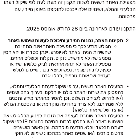
מפעילת האתר רשאית לשנות תקנון זה מעת לעת לפי שיקול דעתו
הבלעדי והמלא, ושינויים אלה ייכנסו לתוקפם באופן מיידי, עם
פרסומם.
התקנון עודכן לאחרונה ביום 28 לחודש אוגוסט 2025.
תקינות האתר, נכונות המידע והיכולת לעשות שימוש באתר
הגולש מודע לכך כי מפעילת האתר אינה מתחייבת
שהשירות הניתן באתר לא יופרע, יינתן כסדרו או יהא חסין
מפני גישה לא מורשית, נזקים, תקלות וכשלים אחרים.
מפעילת האתר לא תהא אחראית לנזק כלשהו ישיר או
עקיף, לרבות עוגמת נפש וכיוצא בכך, שייגרם לגולש
בעטיים של אותם גורמים, ככל וייגרם.
מפעילת האתר רשאית, על פי שיקול דעתה הבלעדי והמלא,
להפסיק את שירותי האתר כולם או חלקם, לערוך בהם שינויים
ו/או לדרוש לגביהם תשלום, וכן להסיר מהאתר מידע ותכנים
ללא שמירתם, ללא צורך בהודעה מוקדמת או בהסכמת הגולש
(או צד שלישי אחר כלשהו).
מפעילת האתר שומרת לעצמה את הזכות למנוע מכל גולש את
השימוש באתר ו/או בחלקו לרבות חסימת כתובות IP לפי שיקול
דעתה הבלעדי וללא הודעה מוקדמת, וכן כאשר מושארים
פרטים כוזבים ו/או שגויים באתר במתכוון; שימוש לא חוקי