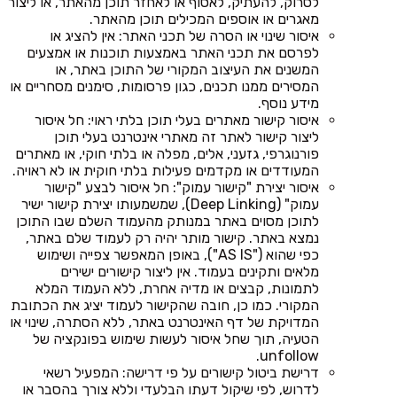
לסרוק, להעתיק, לאסוף או לאחזר תוכן מהאתר, או ליצור
מאגרים או אוספים המכילים תוכן מהאתר.
איסור שינוי או הסרה של תכני האתר: אין להציג או
לפרסם את תכני האתר באמצעות תוכנות או אמצעים
המשנים את העיצוב המקורי של התוכן באתר, או
המסירים ממנו תכנים, כגון פרסומות, סימנים מסחריים או
מידע נוסף.
איסור קישור מאתרים בעלי תוכן בלתי ראוי: חל איסור
ליצור קישור לאתר זה מאתרי אינטרנט בעלי תוכן
פורנוגרפי, גזעני, אלים, מפלה או בלתי חוקי, או מאתרים
המעודדים או מקדמים פעילות בלתי חוקית או לא ראויה.
איסור יצירת "קישור עמוק": חל איסור לבצע "קישור
עמוק" (Deep Linking), שמשמעותו יצירת קישור ישיר
לתוכן מסוים באתר במנותק מהעמוד השלם שבו התוכן
נמצא באתר. קישור מותר יהיה רק לעמוד שלם באתר,
כפי שהוא ("AS IS"), באופן המאפשר צפייה ושימוש
מלאים ותקינים בעמוד. אין ליצור קישורים ישירים
לתמונות, קבצים או מדיה אחרת, ללא העמוד המלא
המקורי. כמו כן, חובה שהקישור לעמוד יציג את הכתובת
המדויקת של דף האינטרנט באתר, ללא הסתרה, שינוי או
הטעיה, תוך שחל איסור לעשות שימוש בפונקציה של
unfollow.
דרישת ביטול קישורים על פי דרישה: המפעיל רשאי
לדרוש, לפי שיקול דעתו הבלעדי וללא צורך בהסבר או