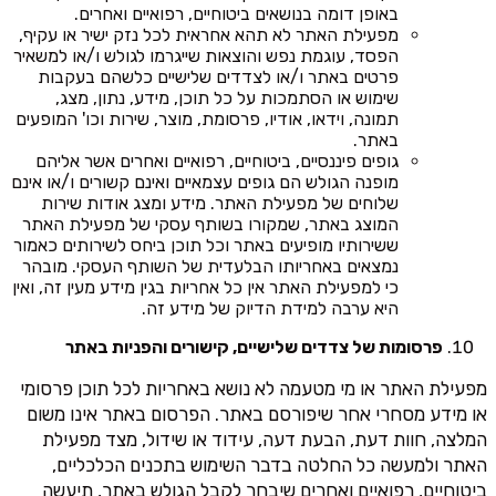
באופן דומה בנושאים ביטוחיים, רפואיים ואחרים.
מפעילת האתר לא תהא אחראית לכל נזק ישיר או עקיף,
הפסד, עוגמת נפש והוצאות שייגרמו לגולש ו/או למשאיר
פרטים באתר ו/או לצדדים שלישיים כלשהם בעקבות
שימוש או הסתמכות על כל תוכן, מידע, נתון, מצג,
תמונה, וידאו, אודיו, פרסומת, מוצר, שירות וכו' המופעים
באתר.
גופים פיננסיים, ביטוחיים, רפואיים ואחרים אשר אליהם
מופנה הגולש הם גופים עצמאיים ואינם קשורים ו/או אינם
שלוחים של מפעילת האתר. מידע ומצג אודות שירות
המוצג באתר, שמקורו בשותף עסקי של מפעילת האתר
ששירותיו מופיעים באתר וכל תוכן ביחס לשירותים כאמור
נמצאים באחריותו הבלעדית של השותף העסקי. מובהר
כי למפעילת האתר אין כל אחריות בגין מידע מעין זה, ואין
היא ערבה למידת הדיוק של מידע זה.
פרסומות של צדדים שלישיים, קישורים והפניות באתר
מפעילת האתר או מי מטעמה לא נושא באחריות לכל תוכן פרסומי
או מידע מסחרי אחר שיפורסם באתר. הפרסום באתר אינו משום
המלצה, חוות דעת, הבעת דעה, עידוד או שידול, מצד מפעילת
האתר ולמעשה כל החלטה בדבר השימוש בתכנים הכלכליים,
ביטוחיים, רפואיים ואחרים שיבחר לקבל הגולש באתר, תיעשה