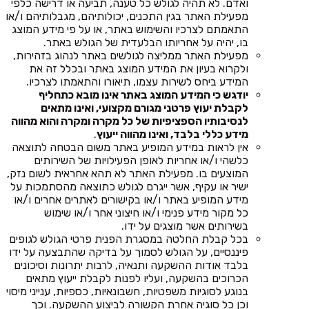
ואדם. לא תהיה לגולש כל טענה, תביעה או דרישה כלפי
מפעילת האתר בגין התכנים, יכולותיהם, מגבלותיהם ו/או
התאמתם לצרכיו והשימוש באתר, או על פי מידע המוצג
בו, יהיה על אחריותו הבלעדית של הגולש באתר.
מפעילת האתר ממליצה לגולשים באתר לנהוג בזהירות,
ולקרוא בעיון את המידע המוצג באתר ובכלל זה את
המידע ביחס לשירות עצמו, תיאורו והתאמתו לצרכיו.
יודגש כי המידע המוצג באתר אינו מובא כתחליף
לקבלת יעוץ פרטני מגורם מקצועי, ואינו מתאים
לנסיבותיו הספציפיות של כל מקרה ומקרה והוא מהווה
מידע כללי בלבד, ואינו מהווה ייעוץ
.
אין לראות במידע המופיע באתר משום הבטחה לתוצאה
כלשהי ו/או אחריות לאופן הפעילויות של השירותים
המוצעים בו. מפעילת האתר לא תהא אחראית לשום נזק,
ישיר או עקיף, אשר ייגרם לגולש כתוצאה מהסתמכות על
מידע המופיע באתר ו/או בקישורים לאתרים אחרים ו/או
כל מקור מידע פנימי ו/או חיצוני אחר ו/או שימוש
בשירותים אשר מוצגים על ידו.
בכל קבלת החלטה במסגרת הפנית פרטי הגולש לגופים
פיננסיים, על הגולש לסמוך על בדיקה שהתבצעה על ידו
בלבד אודות ההשקעה ותנאיה, לרבות יתרונות וסיכונים
הכרוכים בהשקעה, ועליו לפנות לקבלת ייעוץ מתאים
בנוגע לסוגיות משפטיות, חשבונאיות, כספיות, ענייני מיסוי
וכן כל סוגיה אחרת הקשורה לביצוע ההשקעה. וכך