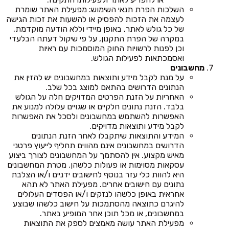
השלכות הפרת תנאי השימוש: מפעילת האתר שומרת
לעצמה את הזכות להפסיק או להשעות את זכות הגישה
של כל גולש לאתר, באופן מיידי וללא הודעה מוקדמת,
במקרה של הפרת התקנון, על פי שיקול דעתה הבלעדי
וכן לפנות לרשויות החוק המוסמכות עם ראיות
ואסמכתאות לפעילות הגולש.
מחשבונים
על מנת לקבל מידע ותוצאות במחשבונים יש להזין את
הנתונים הדרושים בהתאם למוצג בכל שלב.
האחריות על הזנת הפרטים המדויקים חלה על הגולש
בלבד. הזנת נתונים חלקיים או שגויים עלולה למנוע את
האפשרות להשתמש במחשבונים ולסכל את האפשרות
לקבל מידע ותוצאות מדויקים.
המידע והתוצאות שיתקבלו לאחר הזנת הנתונים
הדרושים במחשבונים אינם מהווים תחליף לייעוץ פרטני
מאיש מקצוע. אין להסתמך על המחשבונים לצורך ביצוע
עסקאות מסוימות או פעולות כלשהן. מטרת המחשבונים
היא להוות כלי עזר בנוסף לחישובים ידניים ו/או הצלבת
נתונים עם חישובים אחרים. מפעילת האתר לא תהא
אחראית באופן כלשהו לנזקים ו/או הפסדים העלולים
להיגרם כתוצאה מהסתמכות על חישוב כלשהו שבוצע
במחשבונים, או מכל תוכן אחר המופיע באתר.
מפעילת האתר עושה מאמצים לספק את התוצאות