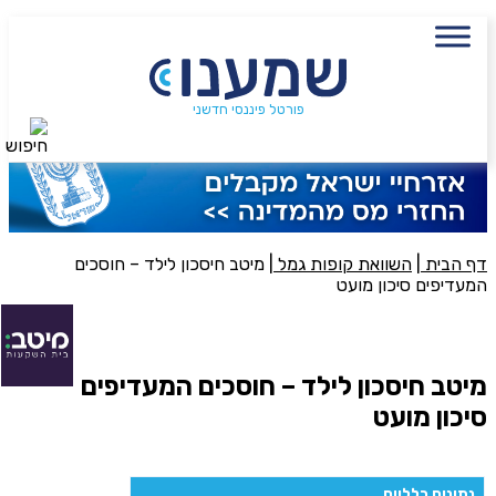
עם מתכנן פיננסי, השאירו פרטים:
שם מלא
פורטל פיננסי חדשני
חיפוש
נייד
פעולה נדרשת
היכן מנוהל החיסכון?
דף הבית
|
השוואת קופות גמל
|
מיטב חיסכון לילד – חוסכים
המעדיפים סיכון מועט
סכום חיסכון בקרן
מיטב חיסכון לילד – חוסכים המעדיפים
סיכון מועט
אני מאשר את תנאיי השימוש והפרטיות של האתר
מאשר כי פרטיי ישמשו לקבלת פניות והצעות שיווקיות למוצרים
פנסיוניים\ביטוח באמצעות טלפון, מייל או SMS מאיתנו או צד שלישי
נתונים כלליים