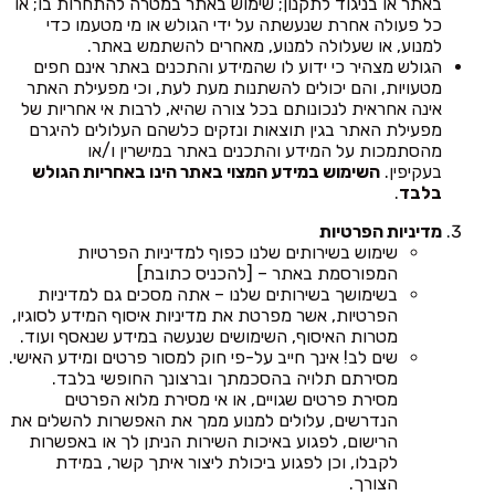
באתר או בניגוד לתקנון; שימוש באתר במטרה להתחרות בו; או
כל פעולה אחרת שנעשתה על ידי הגולש או מי מטעמו כדי
למנוע, או שעלולה למנוע, מאחרים להשתמש באתר.
הגולש מצהיר כי ידוע לו שהמידע והתכנים באתר אינם חפים
מטעויות, והם יכולים להשתנות מעת לעת, וכי מפעילת האתר
אינה אחראית לנכונותם בכל צורה שהיא, לרבות אי אחריות של
מפעילת האתר בגין תוצאות ונזקים כלשהם העלולים להיגרם
מהסתמכות על המידע והתכנים באתר במישרין ו/או
בעקיפין.
השימוש במידע המצוי באתר הינו באחריות הגולש
בלבד
.
מדיניות הפרטיות
שימוש בשירותים שלנו כפוף למדיניות הפרטיות
המפורסמת באתר – [להכניס כתובת]
בשימושך בשירותים שלנו – אתה מסכים גם למדיניות
הפרטיות, אשר מפרטת את מדיניות איסוף המידע לסוגיו,
מטרות האיסוף, השימושים שנעשה במידע שנאסף ועוד.
שים לב! אינך חייב על-פי חוק למסור פרטים ומידע האישי.
מסירתם תלויה בהסכמתך וברצונך החופשי בלבד.
מסירת פרטים שגויים, או אי מסירת מלוא הפרטים
הנדרשים, עלולים למנוע ממך את האפשרות להשלים את
הרישום, לפגוע באיכות השירות הניתן לך או באפשרות
לקבלו, וכן לפגוע ביכולת ליצור איתך קשר, במידת
הצורך.