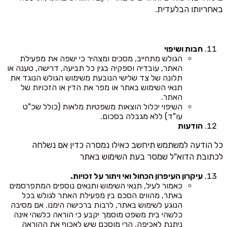
באחריותו הבלעדית.
חבות ושיפוי
הגולש מתחייב, מסכים ומצהיר כי ישפה את מפעילת
האתר, עובדיה וספקיה בגין כל תביעה, דרישה, טענה או
תלונה של צד שלישי הנובעת משימוש הגולש הנוגד את
תנאי השימוש באתר או מפר את הדין או הזכויות של
האתר.
השיפוי יכלול הוצאות משפטיות מלאות (כולל שכ"ט
עו"ד) ללא מגבלה בסכום.
הודעות
כל הודעה למשתמש תיחשב כאילו נמסרה כדין אם נשלחה
לכתובת הדוא"ל שמסר בעת השימוש באתר
עיקרון העיפרון הכחול ואי ויתור על זכויות.
כאמור לעיל, תנאי השימוש ותנאים נוספים המתפרסמים
באתר, מהווים הסכם בין מפעילת האתר לגולש בכל
הנוגע לשימוש באתר, לרבות ברכישה הימנו. אם מסיבה
כלשהי בית משפט מוסמך יקבע כי הוראה כלשהי אינה
ניתנת לאכיפה, הרי מוסכם שיש לאכוף את ההוראה