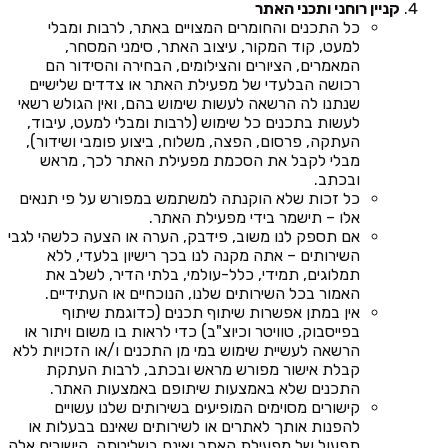
קניין רוחני ותכני האתר
כל התכנים והחומרים המצויים באתר, לרבות ומבלי
למעט, קוד המקור, עיצוב האתר, סימני המסחר,
המאמרים, הציורים והצילומים, הבחירה והסידור הם
רכושה הבלעדי של מפעילת האתר או צדדים שלישיים
שנתנו לה הרשאה לעשות שימוש בהם, ואין הגולש רשאי
לעשות בתכנים כל שימוש (לרבות ומבלי למעט, עיבוד,
העתקה, פרסום, הפצה, משלוח, ביצוע פומבי ושידור),
מבלי לקבל את הסכמת מפעילת האתר לכך, מראש
ובכתב.
כל זכות שלא הוקנתה למשתמש במפורש על פי תנאים
אלו – תישמר בידי מפעילת האתר.
אם תספק לנו משוב, פידבק, הערה או הצעה כלשהי לגבי
השירותים – אתה מקנה לנו בכך רישיון בלעדי, ללא
תמלוגים, תמידי, כלל-עולמי, בלתי הדיר, לשלב את
האמור בכל השירותים שלנו, הנוכחיים או העתידיים.
אין במתן אפשרות שיתוף תכנים (כדוגמת שיתוף
בפייסבוק, טוויטר וכיוצ"ב) כדי לראות בו משום ויתור או
הרשאה לעשיית שימוש במי מן התכנים ו/או הזכויות ללא
קבלת אישור מפורש מראש ובכתב, לרבות העתקת
התכנים שלא באמצעות שיתופם באמצעות האתר.
קישורים מסוימים המופיעים בשירותים שלנו עשויים
להפנות אותך לאתרים או לשירותים שאינם בבעלות או
תפעול של מפעילת האתר ואינם בשליטתה. קישורים אלה