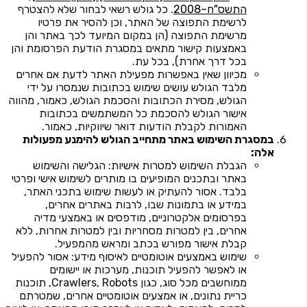
התשס"ח–2008
. כל גולש רשאי לבחור שלא להצטרף
לרשימת התפוצה של האתר, וכן להסיר את פרטיו
מרשימת התפוצה (הן במקום המיועד לכך באתר והן
באמצעות קישור מתאים במסגרת הודעת הפרסומת והן
בכל דרך אחרת), בכל עת.
מכיוון שאין באפשרות מפעילת האתר לדעת אם אחרים
מלבד הגולש עושים שימוש בכתובות שנמסרו על ידי
הגולש, מסירת הכתובות והסכמת הגולש, כאמור, מהווה
אישור הגולש להסכמת כל המשתמשים בכתובות
האמורות לקבלת הודעות דואר שיווקיות, כאמור.
במסגרת השימוש באתר מתחייב הגולש להימנע מפעולות
אלה:
הגבלת השימוש למטרות אישיות: הגלישה והשימוש
באתר ובתכנים המופיעים בו מותרים לשימוש אישי ופרטי
בלבד. אסור להעתיק או לעשות שימוש בתכני האתר,
במידע או בתמונות שבו, לרבות באתרים אחרים,
בפרסומים אלקטרוניים, מודפסים או באמצעי מדיה
אחרים, בין למטרות מסחריות ובין למטרות אחרות, ללא
קבלת אישור מפורש בכתב ומראש מהמפעיל.
שימוש באמצעים אוטומטיים לאיסוף מידע: אסור להפעיל
או לאפשר להפעיל תוכנות, מערכות או יישומים
ממוחשבים מכל סוג, כגון Crawlers, Robots, תוכנות
כריית נתונים, או אמצעים אוטומטיים אחרים, שמטרתם