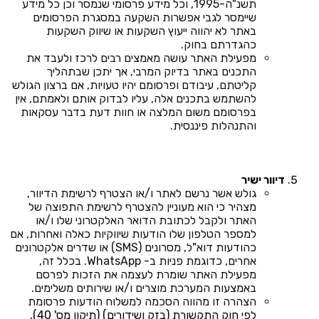
תשנ"ה-1995, וכל מידע פרסומי שנמסר וכן כל מידע
שיימסר לגבי אפשרות השקעה במסגרת הפרסומים
באתר לא יהווה ייעוץ השקעות או שיווק השקעות
כהגדרתם בחוק.
מפעילת האתר עושה מאמצים רבים לרכז ולעבד את
התכנים באתר בדיוק המרבי, אך יתכן שבתהליך
קליטתם, עיבודם ופרסומם יהיו טעויות, אם ברצון הגולש
להשתמש בתכנים אלה, עליו לבדוק אותם ולאמתם, אין
בפרסומם משום המלצה או חוות דעת בדבר עסקאות
והתנהלות פיננסית.
דיוור ישיר
גולש אשר נרשם לאתר ו/או הצטרף לרשימת הדיוור,
מצהיר כי הוא מעוניין להצטרף לרשימת התפוצה של
האתר ולקבל לכתובת הדואר האלקטרוני שלו ו/או
למספר הטלפון שלו הודעות שיווקיות כאלה ואחרות, אם
כהודעות דוא"ל, מסרונים (SMS) או שדרים אלקטרונים
אחרים, כדוגמת פניות ב- WhatsApp. בכלל זה,
מפעילת האתר שומרת לעצמה את הזכות לפרסם
באמצעות המערכת מוצרים ו/או שירותים משלימים.
הצהרה זו מהווה הסכמה למשלוח הודעות פרסומת
לפי
חוק התקשורת (בזק ושידורים) (תיקון מס' 40),