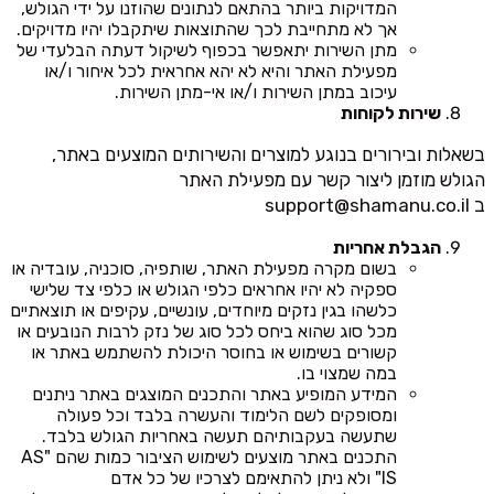
המדויקות ביותר בהתאם לנתונים שהוזנו על ידי הגולש,
אך לא מתחייבת לכך שהתוצאות שיתקבלו יהיו מדויקים.
מתן השירות יתאפשר בכפוף לשיקול דעתה הבלעדי של
מפעילת האתר והיא לא יהא אחראית לכל איחור ו/או
עיכוב במתן השירות ו/או אי-מתן השירות.
שירות לקוחות
בשאלות ובירורים בנוגע למוצרים והשירותים המוצעים באתר,
הגולש מוזמן ליצור קשר עם מפעילת האתר
ב
support@shamanu.co.il
הגבלת אחריות
בשום מקרה מפעילת האתר, שותפיה, סוכניה, עובדיה או
ספקיה לא יהיו אחראים כלפי הגולש או כלפי צד שלישי
כלשהו בגין נזקים מיוחדים, עונשיים, עקיפים או תוצאתיים
מכל סוג שהוא ביחס לכל סוג של נזק לרבות הנובעים או
קשורים בשימוש או בחוסר היכולת להשתמש באתר או
במה שמצוי בו.
המידע המופיע באתר והתכנים המוצגים באתר ניתנים
ומסופקים לשם הלימוד והעשרה בלבד וכל פעולה
שתעשה בעקבותיהם תעשה באחריות הגולש בלבד.
התכנים באתר מוצעים לשימוש הציבור כמות שהם "AS
IS" ולא ניתן להתאימם לצרכיו של כל אדם