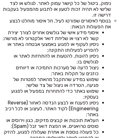
נימוק, ביטול של כל קישור עמוק לאתר. לגולש או לצד
שלישי לא תהיה זכות לטעון או לתבוע מהמפעיל בעקבות
דרישה זו.
בנוסף לאיסורים שפורטו לעיל, חל איסור מוחלט לבצע
את הפעולות הבאות:
איסוף מידע אישי של גולשים אחרים לצורך יצירת
קשר לא רצוי או שליחת דואר אלקטרוני לא מורשה;
ניסיון לעקוף או לפגוע באמצעי אבטחה באתר או
להפריע לפעילותו התקינה;
ניסיון להונות, להטעות או להתחזות לאתר או
לגולשים בו;
ניצול לרעה של מערכות התמיכה או דיווחים
כוזבים על תקלות באתר;
שימוש במידע שהתקבל מהאתר למטרות של
פגיעה, הטרדה או ניצול של צד שלישי;
שימוש באתר כדי להתחרות במפעיל או לפגוע
בעסקיו;
ניסיון לפענח או לבצע הנדסה לאחור (Reverse
Engineering) לקוד האתר, לעיצוב או לכל רכיב
באתר;
העלאת תוכנות או קבצים מזיקים, כגון וירוסים או
סוסים טרויאניים, או הפצת דואר זבל (Spam);
כל פעולה נוספת או אחרת שעלולה לפגוע, להזיק
או להפריע לאתר ולפעילותו התקינה.