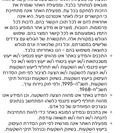
מובאים לנוחותך בלבד, ומפעילת האתר שומרת את
הזכות למחקם בכל עת. מפעילת האתר אינה מתחייבת
כי הקישורים יובילו לאתר אינטרנט פעיל, היא אינה
אחראית להם או לכל תוכן הקשור בהם, לרבות לכל
פרסומות, הטבות, מוצרים או מידע אחר המופיע בהם או
הזמין באמצעותם או לכל קישור המצוי בהם. שימוש
הגולש במקורות אלה, התקשורת של הגולש עם צדדים
שלישיים במסגרתם, וכל נזק שלכאורה יגרם לגולש
כתוצאה משימוש בהם – הנו באחריותו בלבד.
התכנים והמידע באתר אינו מהווים ייעוץ פנסיוני ו/או ייעוץ
משכנתאות ו/או ייעוץ ביטוחי ו/או ייעוץ רפואי ו/או כל
ייעוץ פיננסי ו/או השקעות ו/או תחליף לייעוץ השקעות
ו/או הצעה להשקעה ו/או הצעה לציבור לפי חוק הסדרת
העיסוק בייעוץ השקעות, בשיווק השקעות ובניהול תיקי
השקעות, תשנ"ה-1995, ולפי חוק ניירות ערך,
תשכ"ח-1968.
המידע באתר אינו מהווה הצעה להשקעה, וכן המידע אינו
מהווה תחליף לייעוץ פיננסי כלשהו המתחשב בנתונים
ובצרכים המיוחדים של כל אדם.
אין בתכנים ובמידע המובא באתר כדי להוות התחייבות
להנחה ו/או רווח ו/או תשואה עודפת.
מפעילת האתר אינה מורשית לפי חוק הסדרת העיסוק
בייעוץ השקעות, בשיווק השקעות ובניהול תיקי השקעות,