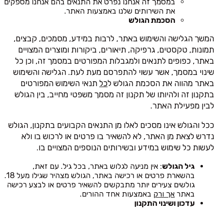
במסמך זה אנחנו נפרט את התנאים בהם אנחנו מספקים
את השירותים שלנו באמצעות האתר.
הסכמת הגולש
המשך הגלישה והשימוש באתר, לרבות במידע, מסמכים, קבצים,
תמונות, טקסטים, גרפיקה, תיאורים, ביקורות ומוצרים המצויים
באתר, כפופים לתנאים ולמגבלות המפורטים במסמך זה, וכן כל
שינוי במסמך, אשר עשוי להתפרסם מעת לעת. הגלישה והשימוש
באתר מהווה את הסכמת הגולש ל
כל
תנאי השימוש המפורטים
בתקנון זה ולהיותו של תקנון זה מסמך משפטי מחייב, בין הגולש
לבין מפעילת האתר.
ככל והגולש אינו מסכים לאלו מן התנאים הקבועים בתקנון, הגולש
נדרש לצאת מן האתר, לא להשאיר בו פרטים או לרכוש בו ולא
לעשות כל שימוש במידע ובשירותים הנוספים המצויים בו.
גיל הגולש
: אין מניעה לגלוש באתר, בכל גיל. עם זאת,
בהשארת פרטים או רכישה באתר, הגולש מצהיר שגילו מעל 18.
גולשים צעירים יותר מתבקשים להשאיר פרטים או לבצע רכישה
באתר
אך ורק
באמצעות אחד ההורים.
עדכון ושינוי התקנון