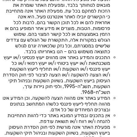
מובאים לנוחותך בלבד, ומפעילת האתר שומרת את
הזכות למחקם בכל עת. מפעילת האתר אינה מתחייבת
כי הקישורים יובילו לאתר אינטרנט פעיל, היא אינה
אחראית להם או לכל תוכן הקשור בהם, לרבות לכל
פרסומות, הטבות, מוצרים או מידע אחר המופיע בהם או
הזמין באמצעותם או לכל קישור המצוי בהם. שימוש
הגולש במקורות אלה, התקשורת של הגולש עם צדדים
שלישיים במסגרתם, וכל נזק שלכאורה יגרם לגולש
כתוצאה משימוש בהם – הנו באחריותו בלבד.
התכנים והמידע באתר אינו מהווים ייעוץ פנסיוני ו/או ייעוץ
משכנתאות ו/או ייעוץ ביטוחי ו/או ייעוץ רפואי ו/או כל
ייעוץ פיננסי ו/או השקעות ו/או תחליף לייעוץ השקעות
ו/או הצעה להשקעה ו/או הצעה לציבור לפי חוק הסדרת
העיסוק בייעוץ השקעות, בשיווק השקעות ובניהול תיקי
השקעות, תשנ"ה-1995, ולפי חוק ניירות ערך,
תשכ"ח-1968.
המידע באתר אינו מהווה הצעה להשקעה, וכן המידע אינו
מהווה תחליף לייעוץ פיננסי כלשהו המתחשב בנתונים
ובצרכים המיוחדים של כל אדם.
אין בתכנים ובמידע המובא באתר כדי להוות התחייבות
להנחה ו/או רווח ו/או תשואה עודפת.
מפעילת האתר אינה מורשית לפי חוק הסדרת העיסוק
בייעוץ השקעות, בשיווק השקעות ובניהול תיקי השקעות,