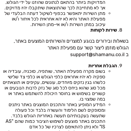
המדויקות ביותר בהתאם לנתונים שהוזנו על ידי הגולש,
אך לא מתחייבת לכך שהתוצאות שיתקבלו יהיו מדויקים.
מתן השירות יתאפשר בכפוף לשיקול דעתה הבלעדי של
מפעילת האתר והיא לא יהא אחראית לכל איחור ו/או
עיכוב במתן השירות ו/או אי-מתן השירות.
שירות לקוחות
בשאלות ובירורים בנוגע למוצרים והשירותים המוצעים באתר,
הגולש מוזמן ליצור קשר עם מפעילת האתר
ב
support@shamanu.co.il
הגבלת אחריות
בשום מקרה מפעילת האתר, שותפיה, סוכניה, עובדיה או
ספקיה לא יהיו אחראים כלפי הגולש או כלפי צד שלישי
כלשהו בגין נזקים מיוחדים, עונשיים, עקיפים או תוצאתיים
מכל סוג שהוא ביחס לכל סוג של נזק לרבות הנובעים או
קשורים בשימוש או בחוסר היכולת להשתמש באתר או
במה שמצוי בו.
המידע המופיע באתר והתכנים המוצגים באתר ניתנים
ומסופקים לשם הלימוד והעשרה בלבד וכל פעולה
שתעשה בעקבותיהם תעשה באחריות הגולש בלבד.
התכנים באתר מוצעים לשימוש הציבור כמות שהם "AS
IS" ולא ניתן להתאימם לצרכיו של כל אדם