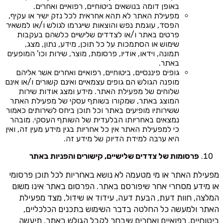
באופן דומה בנושאים ביטוחיים, רפואיים ואחרים.
מפעילת האתר לא תהא אחראית לכל נזק ישיר או עקיף,
הפסד, עוגמת נפש והוצאות שייגרמו לגולש ו/או למשאיר
פרטים באתר ו/או לצדדים שלישיים כלשהם בעקבות
שימוש או הסתמכות על כל תוכן, מידע, נתון, מצג,
תמונה, וידאו, אודיו, פרסומת, מוצר, שירות וכו' המופעים
באתר.
גופים פיננסיים, ביטוחיים, רפואיים ואחרים אשר אליהם
מופנה הגולש הם גופים עצמאיים ואינם קשורים ו/או אינם
שלוחים של מפעילת האתר. מידע ומצג אודות שירות
המוצג באתר, שמקורו בשותף עסקי של מפעילת האתר
ששירותיו מופיעים באתר וכל תוכן ביחס לשירותים כאמור
נמצאים באחריותו הבלעדית של השותף העסקי. מובהר
כי למפעילת האתר אין כל אחריות בגין מידע מעין זה, ואין
היא ערבה למידת הדיוק של מידע זה.
פרסומות של צדדים שלישיים, קישורים והפניות באתר
מפעילת האתר או מי מטעמה לא נושא באחריות לכל תוכן פרסומי
או מידע מסחרי אחר שיפורסם באתר. הפרסום באתר אינו משום
המלצה, חוות דעת, הבעת דעה, עידוד או שידול, מצד מפעילת
האתר ולמעשה כל החלטה בדבר השימוש בתכנים הכלכליים,
ביטוחיים, רפואיים ואחרים שיבחר לקבל הגולש באתר, תיעשה