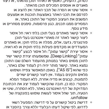
לסרוק, להעתיק, לאסוף או לאחזר תוכן מהאתר, או ליצור
מאגרים או אוספים המכילים תוכן מהאתר.
איסור שינוי או הסרה של תכני האתר: אין להציג או
לפרסם את תכני האתר באמצעות תוכנות או אמצעים
המשנים את העיצוב המקורי של התוכן באתר, או
המסירים ממנו תכנים, כגון פרסומות, סימנים מסחריים או
מידע נוסף.
איסור קישור מאתרים בעלי תוכן בלתי ראוי: חל איסור
ליצור קישור לאתר זה מאתרי אינטרנט בעלי תוכן
פורנוגרפי, גזעני, אלים, מפלה או בלתי חוקי, או מאתרים
המעודדים או מקדמים פעילות בלתי חוקית או לא ראויה.
איסור יצירת "קישור עמוק": חל איסור לבצע "קישור
עמוק" (Deep Linking), שמשמעותו יצירת קישור ישיר
לתוכן מסוים באתר במנותק מהעמוד השלם שבו התוכן
נמצא באתר. קישור מותר יהיה רק לעמוד שלם באתר,
כפי שהוא ("AS IS"), באופן המאפשר צפייה ושימוש
מלאים ותקינים בעמוד. אין ליצור קישורים ישירים
לתמונות, קבצים או מדיה אחרת, ללא העמוד המלא
המקורי. כמו כן, חובה שהקישור לעמוד יציג את הכתובת
המדויקת של דף האינטרנט באתר, ללא הסתרה, שינוי או
הטעיה, תוך שחל איסור לעשות שימוש בפונקציה של
unfollow.
דרישת ביטול קישורים על פי דרישה: המפעיל רשאי
לדרוש, לפי שיקול דעתו הבלעדי וללא צורך בהסבר או