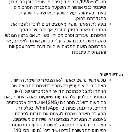
תשנ"ה-1995, וכל מידע פרסומי שנמסר וכן כל מידע
שיימסר לגבי אפשרות השקעה במסגרת הפרסומים
באתר לא יהווה ייעוץ השקעות או שיווק השקעות
כהגדרתם בחוק.
מפעילת האתר עושה מאמצים רבים לרכז ולעבד את
התכנים באתר בדיוק המרבי, אך יתכן שבתהליך
קליטתם, עיבודם ופרסומם יהיו טעויות, אם ברצון הגולש
להשתמש בתכנים אלה, עליו לבדוק אותם ולאמתם, אין
בפרסומם משום המלצה או חוות דעת בדבר עסקאות
והתנהלות פיננסית.
דיוור ישיר
גולש אשר נרשם לאתר ו/או הצטרף לרשימת הדיוור,
מצהיר כי הוא מעוניין להצטרף לרשימת התפוצה של
האתר ולקבל לכתובת הדואר האלקטרוני שלו ו/או
למספר הטלפון שלו הודעות שיווקיות כאלה ואחרות, אם
כהודעות דוא"ל, מסרונים (SMS) או שדרים אלקטרונים
אחרים, כדוגמת פניות ב- WhatsApp. בכלל זה,
מפעילת האתר שומרת לעצמה את הזכות לפרסם
באמצעות המערכת מוצרים ו/או שירותים משלימים.
הצהרה זו מהווה הסכמה למשלוח הודעות פרסומת
לפי
חוק התקשורת (בזק ושידורים) (תיקון מס' 40),