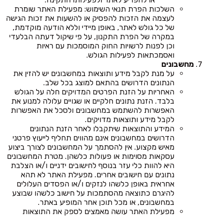
השלכות הפרת תנאי השימוש: מפעילת האתר שומרת
לעצמה את הזכות להפסיק או להשעות את זכות הגישה
של כל גולש לאתר, באופן מיידי וללא הודעה מוקדמת,
במקרה של הפרת התקנון, על פי שיקול דעתה הבלעדי
וכן לפנות לרשויות החוק המוסמכות עם ראיות
ואסמכתאות לפעילות הגולש.
מחשבונים
על מנת לקבל מידע ותוצאות במחשבונים יש להזין את
הנתונים הדרושים בהתאם למוצג בכל שלב.
האחריות על הזנת הפרטים המדויקים חלה על הגולש
בלבד. הזנת נתונים חלקיים או שגויים עלולה למנוע את
האפשרות להשתמש במחשבונים ולסכל את האפשרות
לקבל מידע ותוצאות מדויקים.
המידע והתוצאות שיתקבלו לאחר הזנת הנתונים
הדרושים במחשבונים אינם מהווים תחליף לייעוץ פרטני
מאיש מקצוע. אין להסתמך על המחשבונים לצורך ביצוע
עסקאות מסוימות או פעולות כלשהן. מטרת המחשבונים
היא להוות כלי עזר בנוסף לחישובים ידניים ו/או הצלבת
נתונים עם חישובים אחרים. מפעילת האתר לא תהא
אחראית באופן כלשהו לנזקים ו/או הפסדים העלולים
להיגרם כתוצאה מהסתמכות על חישוב כלשהו שבוצע
במחשבונים, או מכל תוכן אחר המופיע באתר.
מפעילת האתר עושה מאמצים לספק את התוצאות