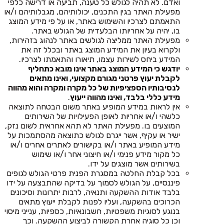
ואדם. לא תהיה לגולש כל טענה, תביעה או דרישה כלפי
מפעילת האתר בגין התכנים, יכולותיהם, מגבלותיהם ו/או
התאמתם לצרכיו והשימוש באתר, או על פי מידע המוצג
בו, יהיה על אחריותו הבלעדית של הגולש באתר.
מפעילת האתר ממליצה לגולשים באתר לנהוג בזהירות,
ולקרוא בעיון את המידע המוצג באתר ובכלל זה את
המידע ביחס לשירות עצמו, תיאורו והתאמתו לצרכיו.
יודגש כי המידע המוצג באתר אינו מובא כתחליף
לקבלת יעוץ פרטני מגורם מקצועי, ואינו מתאים
לנסיבותיו הספציפיות של כל מקרה ומקרה והוא מהווה
מידע כללי בלבד, ואינו מהווה ייעוץ
.
אין לראות במידע המופיע באתר משום הבטחה לתוצאה
כלשהי ו/או אחריות לאופן הפעילויות של השירותים
המוצעים בו. מפעילת האתר לא תהא אחראית לשום נזק,
ישיר או עקיף, אשר ייגרם לגולש כתוצאה מהסתמכות על
מידע המופיע באתר ו/או בקישורים לאתרים אחרים ו/או
כל מקור מידע פנימי ו/או חיצוני אחר ו/או שימוש
בשירותים אשר מוצגים על ידו.
בכל קבלת החלטה במסגרת הפנית פרטי הגולש לגופים
פיננסיים, על הגולש לסמוך על בדיקה שהתבצעה על ידו
בלבד אודות ההשקעה ותנאיה, לרבות יתרונות וסיכונים
הכרוכים בהשקעה, ועליו לפנות לקבלת ייעוץ מתאים
בנוגע לסוגיות משפטיות, חשבונאיות, כספיות, ענייני מיסוי
וכן כל סוגיה אחרת הקשורה לביצוע ההשקעה. וכך