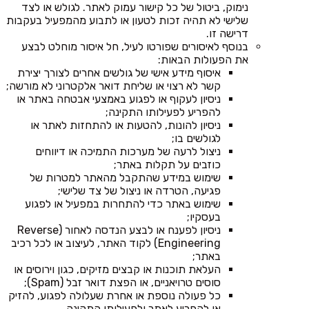
נימוק, ביטול של כל קישור עמוק לאתר. לגולש או לצד
שלישי לא תהיה זכות לטעון או לתבוע מהמפעיל בעקבות
דרישה זו.
בנוסף לאיסורים שפורטו לעיל, חל איסור מוחלט לבצע
את הפעולות הבאות:
איסוף מידע אישי של גולשים אחרים לצורך יצירת
קשר לא רצוי או שליחת דואר אלקטרוני לא מורשה;
ניסיון לעקוף או לפגוע באמצעי אבטחה באתר או
להפריע לפעילותו התקינה;
ניסיון להונות, להטעות או להתחזות לאתר או
לגולשים בו;
ניצול לרעה של מערכות התמיכה או דיווחים
כוזבים על תקלות באתר;
שימוש במידע שהתקבל מהאתר למטרות של
פגיעה, הטרדה או ניצול של צד שלישי;
שימוש באתר כדי להתחרות במפעיל או לפגוע
בעסקיו;
ניסיון לפענח או לבצע הנדסה לאחור (Reverse
Engineering) לקוד האתר, לעיצוב או לכל רכיב
באתר;
העלאת תוכנות או קבצים מזיקים, כגון וירוסים או
סוסים טרויאניים, או הפצת דואר זבל (Spam);
כל פעולה נוספת או אחרת שעלולה לפגוע, להזיק
או להפריע לאתר ולפעילותו התקינה.