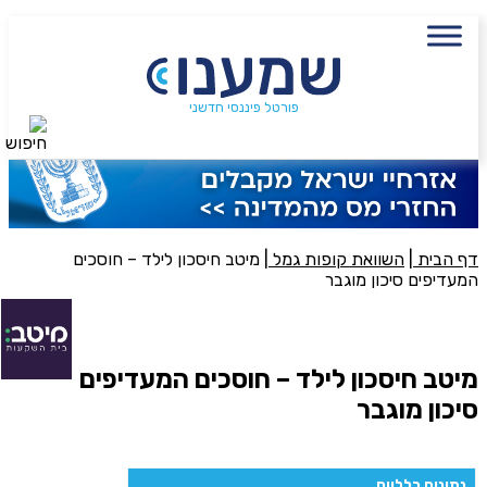
עם מתכנן פיננסי, השאירו פרטים:
שם מלא
פורטל פיננסי חדשני
חיפוש
נייד
פעולה נדרשת
היכן מנוהל החיסכון?
דף הבית
|
השוואת קופות גמל
|
מיטב חיסכון לילד – חוסכים
המעדיפים סיכון מוגבר
סכום חיסכון בקרן
מיטב חיסכון לילד – חוסכים המעדיפים
סיכון מוגבר
אני מאשר את תנאיי השימוש והפרטיות של האתר
מאשר כי פרטיי ישמשו לקבלת פניות והצעות שיווקיות למוצרים
פנסיוניים\ביטוח באמצעות טלפון, מייל או SMS מאיתנו או צד שלישי
נתונים כלליים