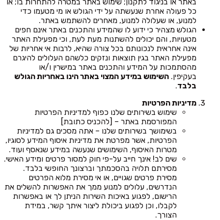
באתר או בניגוד לתקנון; שימוש באתר במטרה להתחרות בו; או
כל פעולה אחרת שנעשתה על ידי הגולש או מי מטעמו כדי
למנוע, או שעלולה למנוע, מאחרים להשתמש באתר.
הגולש מצהיר כי ידוע לו שהמידע והתכנים באתר אינם חפים
מטעויות, והם יכולים להשתנות מעת לעת, וכי מפעילת האתר
אינה אחראית לנכונותם בכל צורה שהיא, לרבות אי אחריות של
מפעילת האתר בגין תוצאות ונזקים כלשהם העלולים להיגרם
מהסתמכות על המידע והתכנים באתר במישרין ו/או
בעקיפין.
השימוש במידע המצוי באתר הינו באחריות הגולש
בלבד
.
מדיניות הפרטיות
שימוש בשירותים שלנו כפוף למדיניות הפרטיות
המפורסמת באתר – [להכניס כתובת]
בשימושך בשירותים שלנו – אתה מסכים גם למדיניות
הפרטיות, אשר מפרטת את מדיניות איסוף המידע לסוגיו,
מטרות האיסוף, השימושים שנעשה במידע שנאסף ועוד.
שים לב! אינך חייב על-פי חוק למסור פרטים ומידע האישי.
מסירתם תלויה בהסכמתך וברצונך החופשי בלבד.
מסירת פרטים שגויים, או אי מסירת מלוא הפרטים
הנדרשים, עלולים למנוע ממך את האפשרות להשלים את
הרישום, לפגוע באיכות השירות הניתן לך או באפשרות
לקבלו, וכן לפגוע ביכולת ליצור איתך קשר, במידת
הצורך.