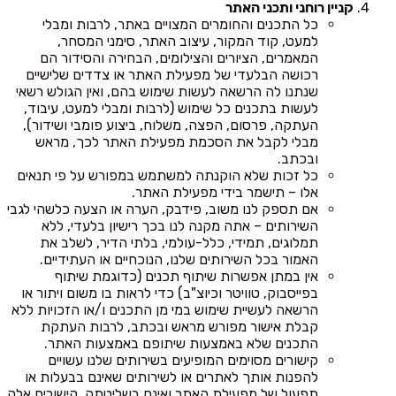
קניין רוחני ותכני האתר
כל התכנים והחומרים המצויים באתר, לרבות ומבלי
למעט, קוד המקור, עיצוב האתר, סימני המסחר,
המאמרים, הציורים והצילומים, הבחירה והסידור הם
רכושה הבלעדי של מפעילת האתר או צדדים שלישיים
שנתנו לה הרשאה לעשות שימוש בהם, ואין הגולש רשאי
לעשות בתכנים כל שימוש (לרבות ומבלי למעט, עיבוד,
העתקה, פרסום, הפצה, משלוח, ביצוע פומבי ושידור),
מבלי לקבל את הסכמת מפעילת האתר לכך, מראש
ובכתב.
כל זכות שלא הוקנתה למשתמש במפורש על פי תנאים
אלו – תישמר בידי מפעילת האתר.
אם תספק לנו משוב, פידבק, הערה או הצעה כלשהי לגבי
השירותים – אתה מקנה לנו בכך רישיון בלעדי, ללא
תמלוגים, תמידי, כלל-עולמי, בלתי הדיר, לשלב את
האמור בכל השירותים שלנו, הנוכחיים או העתידיים.
אין במתן אפשרות שיתוף תכנים (כדוגמת שיתוף
בפייסבוק, טוויטר וכיוצ"ב) כדי לראות בו משום ויתור או
הרשאה לעשיית שימוש במי מן התכנים ו/או הזכויות ללא
קבלת אישור מפורש מראש ובכתב, לרבות העתקת
התכנים שלא באמצעות שיתופם באמצעות האתר.
קישורים מסוימים המופיעים בשירותים שלנו עשויים
להפנות אותך לאתרים או לשירותים שאינם בבעלות או
תפעול של מפעילת האתר ואינם בשליטתה. קישורים אלה