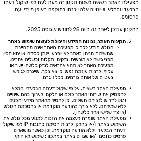
מפעילת האתר רשאית לשנות תקנון זה מעת לעת לפי שיקול דעתו
הבלעדי והמלא, ושינויים אלה ייכנסו לתוקפם באופן מיידי, עם
פרסומם.
התקנון עודכן לאחרונה ביום 28 לחודש אוגוסט 2025.
תקינות האתר, נכונות המידע והיכולת לעשות שימוש באתר
הגולש מודע לכך כי מפעילת האתר אינה מתחייבת
שהשירות הניתן באתר לא יופרע, יינתן כסדרו או יהא חסין
מפני גישה לא מורשית, נזקים, תקלות וכשלים אחרים.
מפעילת האתר לא תהא אחראית לנזק כלשהו ישיר או
עקיף, לרבות עוגמת נפש וכיוצא בכך, שייגרם לגולש
בעטיים של אותם גורמים, ככל וייגרם.
מפעילת האתר רשאית, על פי שיקול דעתה הבלעדי והמלא,
להפסיק את שירותי האתר כולם או חלקם, לערוך בהם שינויים
ו/או לדרוש לגביהם תשלום, וכן להסיר מהאתר מידע ותכנים
ללא שמירתם, ללא צורך בהודעה מוקדמת או בהסכמת הגולש
(או צד שלישי אחר כלשהו).
מפעילת האתר שומרת לעצמה את הזכות למנוע מכל גולש את
השימוש באתר ו/או בחלקו לרבות חסימת כתובות IP לפי שיקול
דעתה הבלעדי וללא הודעה מוקדמת, וכן כאשר מושארים
פרטים כוזבים ו/או שגויים באתר במתכוון; שימוש לא חוקי