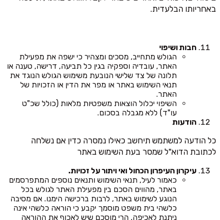
באחריותו הבלעדית.
חבות ושיפוי
הגולש מתחייב, מסכים ומצהיר כי ישפה את מפעילת
האתר, עובדיה וספקיה בגין כל תביעה, דרישה, טענה או
תלונה של צד שלישי הנובעת משימוש הגולש הנוגד את
תנאי השימוש באתר או מפר את הדין או הזכויות של
האתר.
השיפוי יכלול הוצאות משפטיות מלאות (כולל שכ"ט
עו"ד) ללא מגבלה בסכום.
הודעות
כל הודעה למשתמש תיחשב כאילו נמסרה כדין אם נשלחה
לכתובת הדוא"ל שמסר בעת השימוש באתר
עיקרון העיפרון הכחול ואי ויתור על זכויות.
כאמור לעיל, תנאי השימוש ותנאים נוספים המתפרסמים
באתר, מהווים הסכם בין מפעילת האתר לגולש בכל
הנוגע לשימוש באתר, לרבות ברכישה הימנו. אם מסיבה
כלשהי בית משפט מוסמך יקבע כי הוראה כלשהי אינה
ניתנת לאכיפה, הרי מוסכם שיש לאכוף את ההוראה