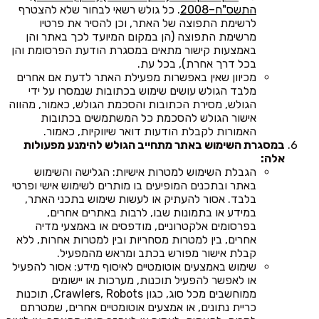
התשס"ח–2008
. כל גולש רשאי לבחור שלא להצטרף
לרשימת התפוצה של האתר, וכן להסיר את פרטיו
מרשימת התפוצה (הן במקום המיועד לכך באתר והן
באמצעות קישור מתאים במסגרת הודעת הפרסומת והן
בכל דרך אחרת), בכל עת.
מכיוון שאין באפשרות מפעילת האתר לדעת אם אחרים
מלבד הגולש עושים שימוש בכתובות שנמסרו על ידי
הגולש, מסירת הכתובות והסכמת הגולש, כאמור, מהווה
אישור הגולש להסכמת כל המשתמשים בכתובות
האמורות לקבלת הודעות דואר שיווקיות, כאמור.
במסגרת השימוש באתר מתחייב הגולש להימנע מפעולות
אלה:
הגבלת השימוש למטרות אישיות: הגלישה והשימוש
באתר ובתכנים המופיעים בו מותרים לשימוש אישי ופרטי
בלבד. אסור להעתיק או לעשות שימוש בתכני האתר,
במידע או בתמונות שבו, לרבות באתרים אחרים,
בפרסומים אלקטרוניים, מודפסים או באמצעי מדיה
אחרים, בין למטרות מסחריות ובין למטרות אחרות, ללא
קבלת אישור מפורש בכתב ומראש מהמפעיל.
שימוש באמצעים אוטומטיים לאיסוף מידע: אסור להפעיל
או לאפשר להפעיל תוכנות, מערכות או יישומים
ממוחשבים מכל סוג, כגון Crawlers, Robots, תוכנות
כריית נתונים, או אמצעים אוטומטיים אחרים, שמטרתם