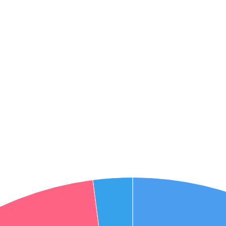
אני מאשר את תנאיי השימוש והפרטיות של האתר
מאשר כי פרטיי ישמשו לקבלת פניות והצעות שיווקיות למוצרים
פנסיוניים\ביטוח באמצעות טלפון, מייל או SMS מאיתנו או צד שלישי
שליחה