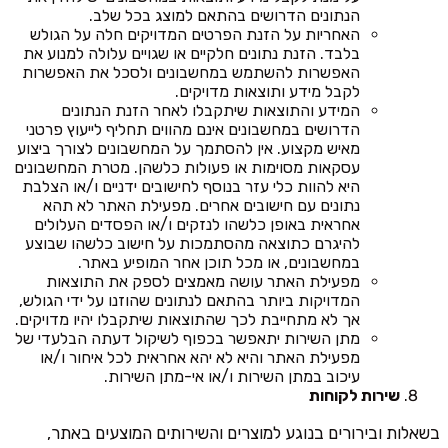
הנתונים הדרושים בהתאם למוצג בכל שלב.
האחריות על הזנת הפרטים המדויקים חלה על הגולש
בלבד. הזנת נתונים חלקיים או שגויים עלולה למנוע את
האפשרות להשתמש במחשבונים ולסכל את האפשרות
לקבל מידע ותוצאות מדויקים.
המידע והתוצאות שיתקבלו לאחר הזנת הנתונים
הדרושים במחשבונים אינם מהווים תחליף לייעוץ פרטני
מאיש מקצוע. אין להסתמך על המחשבונים לצורך ביצוע
עסקאות מסוימות או פעולות כלשהן. מטרת המחשבונים
היא להוות כלי עזר בנוסף לחישובים ידניים ו/או הצלבת
נתונים עם חישובים אחרים. מפעילת האתר לא תהא
אחראית באופן כלשהו לנזקים ו/או הפסדים העלולים
להיגרם כתוצאה מהסתמכות על חישוב כלשהו שבוצע
במחשבונים, או מכל תוכן אחר המופיע באתר.
מפעילת האתר עושה מאמצים לספק את התוצאות
המדויקות ביותר בהתאם לנתונים שהוזנו על ידי הגולש,
אך לא מתחייבת לכך שהתוצאות שיתקבלו יהיו מדויקים.
מתן השירות יתאפשר בכפוף לשיקול דעתה הבלעדי של
מפעילת האתר והיא לא יהא אחראית לכל איחור ו/או
עיכוב במתן השירות ו/או אי-מתן השירות.
שירות לקוחות
בשאלות ובירורים בנוגע למוצרים והשירותים המוצעים באתר,