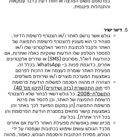
בפרסומם משום המלצה או חוות דעת בדבר עסקאות
והתנהלות פיננסית.
דיוור ישיר
גולש אשר נרשם לאתר ו/או הצטרף לרשימת הדיוור,
מצהיר כי הוא מעוניין להצטרף לרשימת התפוצה של
האתר ולקבל לכתובת הדואר האלקטרוני שלו ו/או
למספר הטלפון שלו הודעות שיווקיות כאלה ואחרות, אם
כהודעות דוא"ל, מסרונים (SMS) או שדרים אלקטרונים
אחרים, כדוגמת פניות ב- WhatsApp. בכלל זה,
מפעילת האתר שומרת לעצמה את הזכות לפרסם
באמצעות המערכת מוצרים ו/או שירותים משלימים.
הצהרה זו מהווה הסכמה למשלוח הודעות פרסומת
לפי
חוק התקשורת (בזק ושידורים) (תיקון מס' 40),
התשס"ח–2008
. כל גולש רשאי לבחור שלא להצטרף
לרשימת התפוצה של האתר, וכן להסיר את פרטיו
מרשימת התפוצה (הן במקום המיועד לכך באתר והן
באמצעות קישור מתאים במסגרת הודעת הפרסומת והן
בכל דרך אחרת), בכל עת.
מכיוון שאין באפשרות מפעילת האתר לדעת אם אחרים
מלבד הגולש עושים שימוש בכתובות שנמסרו על ידי
הגולש, מסירת הכתובות והסכמת הגולש, כאמור, מהווה