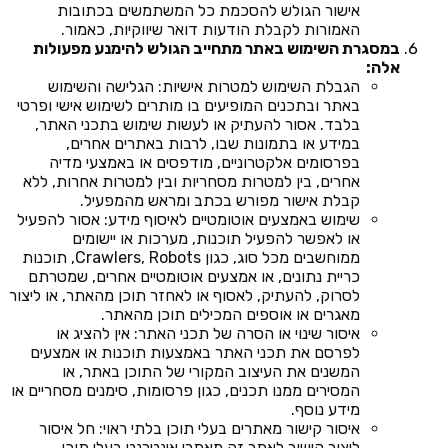
אישור הגולש להסכמת כל המשתמשים בכתובות
האמורות לקבלת הודעות דואר שיווקיות, כאמור.
במסגרת השימוש באתר מתחייב הגולש להימנע מפעולות
אלה:
הגבלת השימוש למטרות אישיות: הגלישה והשימוש
באתר ובתכנים המופיעים בו מותרים לשימוש אישי ופרטי
בלבד. אסור להעתיק או לעשות שימוש בתכני האתר,
במידע או בתמונות שבו, לרבות באתרים אחרים,
בפרסומים אלקטרוניים, מודפסים או באמצעי מדיה
אחרים, בין למטרות מסחריות ובין למטרות אחרות, ללא
קבלת אישור מפורש בכתב ומראש מהמפעיל.
שימוש באמצעים אוטומטיים לאיסוף מידע: אסור להפעיל
או לאפשר להפעיל תוכנות, מערכות או יישומים
ממוחשבים מכל סוג, כגון Crawlers, Robots, תוכנות
כריית נתונים, או אמצעים אוטומטיים אחרים, שמטרתם
לסרוק, להעתיק, לאסוף או לאחזר תוכן מהאתר, או ליצור
מאגרים או אוספים המכילים תוכן מהאתר.
איסור שינוי או הסרה של תכני האתר: אין להציג או
לפרסם את תכני האתר באמצעות תוכנות או אמצעים
המשנים את העיצוב המקורי של התוכן באתר, או
המסירים ממנו תכנים, כגון פרסומות, סימנים מסחריים או
מידע נוסף.
איסור קישור מאתרים בעלי תוכן בלתי ראוי: חל איסור
ליצור קישור לאתר זה מאתרי אינטרנט בעלי תוכן