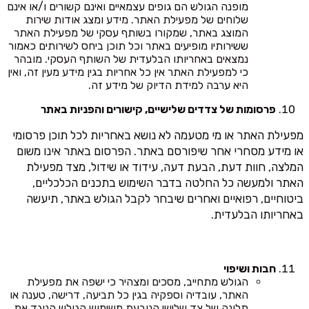
מופנה הגולש הם גופים עצמאיים ואינם קשורים ו/או אינם
שלוחים של מפעילת האתר. מידע ומצג אודות שירות
המוצג באתר, שמקורו בשותף עסקי של מפעילת האתר
ששירותיו מופיעים באתר וכל תוכן ביחס לשירותים כאמור
נמצאים באחריותו הבלעדית של השותף העסקי. מובהר
כי למפעילת האתר אין כל אחריות בגין מידע מעין זה, ואין
היא ערבה למידת הדיוק של מידע זה.
פרסומות של צדדים שלישיים, קישורים והפניות באתר
מפעילת האתר או מי מטעמה לא נושא באחריות לכל תוכן פרסומי
או מידע מסחרי אחר שיפורסם באתר. הפרסום באתר אינו משום
המלצה, חוות דעת, הבעת דעה, עידוד או שידול, מצד מפעילת
האתר ולמעשה כל החלטה בדבר השימוש בתכנים הכלכליים,
ביטוחיים, רפואיים ואחרים שיבחר לקבל הגולש באתר, תיעשה
באחריותו הבלעדית.
חבות ושיפוי
הגולש מתחייב, מסכים ומצהיר כי ישפה את מפעילת
האתר, עובדיה וספקיה בגין כל תביעה, דרישה, טענה או
תלונה של צד שלישי הנובעת משימוש הגולש הנוגד את