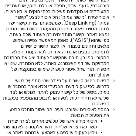
פורנוגרפי, גזעני, אלים, מפלה או בלתי חוקי, או מאתרים
המעודדים או מקדמים פעילות בלתי חוקית או לא ראויה.
איסור יצירת "קישור עמוק": חל איסור לבצע "קישור
עמוק" (Deep Linking), שמשמעותו יצירת קישור ישיר
לתוכן מסוים באתר במנותק מהעמוד השלם שבו התוכן
נמצא באתר. קישור מותר יהיה רק לעמוד שלם באתר,
כפי שהוא ("AS IS"), באופן המאפשר צפייה ושימוש
מלאים ותקינים בעמוד. אין ליצור קישורים ישירים
לתמונות, קבצים או מדיה אחרת, ללא העמוד המלא
המקורי. כמו כן, חובה שהקישור לעמוד יציג את הכתובת
המדויקת של דף האינטרנט באתר, ללא הסתרה, שינוי או
הטעיה, תוך שחל איסור לעשות שימוש בפונקציה של
unfollow.
דרישת ביטול קישורים על פי דרישה: המפעיל רשאי
לדרוש, לפי שיקול דעתו הבלעדי וללא צורך בהסבר או
נימוק, ביטול של כל קישור עמוק לאתר. לגולש או לצד
שלישי לא תהיה זכות לטעון או לתבוע מהמפעיל בעקבות
דרישה זו.
בנוסף לאיסורים שפורטו לעיל, חל איסור מוחלט לבצע
את הפעולות הבאות:
איסוף מידע אישי של גולשים אחרים לצורך יצירת
קשר לא רצוי או שליחת דואר אלקטרוני לא מורשה;
ניסיון לעקוף או לפגוע באמצעי אבטחה באתר או