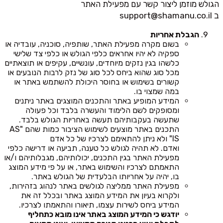
הגולש מוזמן ליצור קשר עם מפעילת האתר
ב
support@shamanu.co.il
הגבלת אחריות
בשום מקרה מפעילת האתר, שותפיה, סוכניה, עובדיה או
ספקיה לא יהיו אחראים כלפי הגולש או כלפי צד שלישי
כלשהו בגין נזקים מיוחדים, עונשיים, עקיפים או תוצאתיים
מכל סוג שהוא ביחס לכל סוג של נזק לרבות הנובעים או
קשורים בשימוש או בחוסר היכולת להשתמש באתר או
במה שמצוי בו.
המידע המופיע באתר והתכנים המוצגים באתר ניתנים
ומסופקים לשם הלימוד והעשרה בלבד וכל פעולה
שתעשה בעקבותיהם תעשה באחריות הגולש בלבד.
התכנים באתר מוצעים לשימוש הציבור כמות שהם "AS
IS" ולא ניתן להתאימם לצרכיו של כל אדם
ואדם. לא תהיה לגולש כל טענה, תביעה או דרישה כלפי
מפעילת האתר בגין התכנים, יכולותיהם, מגבלותיהם ו/או
התאמתם לצרכיו והשימוש באתר, או על פי מידע המוצג
בו, יהיה על אחריותו הבלעדית של הגולש באתר.
מפעילת האתר ממליצה לגולשים באתר לנהוג בזהירות,
ולקרוא בעיון את המידע המוצג באתר ובכלל זה את
המידע ביחס לשירות עצמו, תיאורו והתאמתו לצרכיו.
יודגש כי המידע המוצג באתר אינו מובא כתחליף