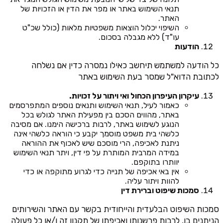
תנאי השימוש באתר או מפר את הדין או הזכויות של
האתר.
השיפוי יכלול הוצאות משפטיות מלאות (כולל שכ"ט
עו"ד) ללא מגבלה בסכום.
הודעות
כל הודעה למשתמש תיחשב כאילו נמסרה כדין אם נשלחה
לכתובת הדוא"ל שמסר בעת השימוש באתר
עיקרון העיפרון הכחול ואי ויתור על זכויות.
כאמור לעיל, תנאי השימוש ותנאים נוספים המתפרסמים
באתר, מהווים הסכם בין מפעילת האתר לגולש בכל
הנוגע לשימוש באתר, לרבות ברכישה הימנו. אם מסיבה
כלשהי בית משפט מוסמך יקבע כי הוראה כלשהי אינה
ניתנת לאכיפה, הרי מוסכם שיש לאכוף את ההוראה
במידה המרבית המותרת על פי דין, ויתר תנאי השימוש
יוותרו בתוקפם.
אין באי אכיפה של תנייה כדי לגרוע מתוקפה או כדי
להוות ויתור עליה.
סמכות שיפוט וברירת דין
סמכות השיפוט הבלעדית והייחודית בקשר עם האתר והשירותים
הניתנים בו, לרבות פרשנותו ואכיפתו של תקנון זה ו/או כל פעולה