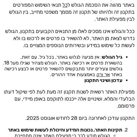
באתר מהווה את הסכמת הגולש ל
כל
תנאי השימוש המפורטים
בתקנון זה ולהיותו של תקנון זה מסמך משפטי מחייב, בין הגולש
לבין מפעילת האתר.
ככל והגולש אינו מסכים לאלו מן התנאים הקבועים בתקנון, הגולש
נדרש לצאת מן האתר, לא להשאיר בו פרטים או לרכוש בו ולא
לעשות כל שימוש במידע ובשירותים הנוספים המצויים בו.
גיל הגולש
: אין מניעה לגלוש באתר, בכל גיל. עם זאת,
בהשארת פרטים או רכישה באתר, הגולש מצהיר שגילו מעל 18.
גולשים צעירים יותר מתבקשים להשאיר פרטים או לבצע רכישה
באתר
אך ורק
באמצעות אחד ההורים.
עדכון ושינוי התקנון
מפעילת האתר רשאית לשנות תקנון זה מעת לעת לפי שיקול דעתו
הבלעדי והמלא, ושינויים אלה ייכנסו לתוקפם באופן מיידי, עם
פרסומם.
התקנון עודכן לאחרונה ביום 28 לחודש אוגוסט 2025.
תקינות האתר, נכונות המידע והיכולת לעשות שימוש באתר
הגולש מודע לכך כי מפעילת האתר אינה מתחייבת