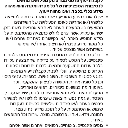
לקבלת יעוץ פרטני מגורם מקצועי, ואינו מתאים
לנסיבותיו הספציפיות של כל מקרה ומקרה והוא מהווה
מידע כללי בלבד, ואינו מהווה ייעוץ
.
אין לראות במידע המופיע באתר משום הבטחה לתוצאה
כלשהי ו/או אחריות לאופן הפעילויות של השירותים
המוצעים בו. מפעילת האתר לא תהא אחראית לשום נזק,
ישיר או עקיף, אשר ייגרם לגולש כתוצאה מהסתמכות על
מידע המופיע באתר ו/או בקישורים לאתרים אחרים ו/או
כל מקור מידע פנימי ו/או חיצוני אחר ו/או שימוש
בשירותים אשר מוצגים על ידו.
בכל קבלת החלטה במסגרת הפנית פרטי הגולש לגופים
פיננסיים, על הגולש לסמוך על בדיקה שהתבצעה על ידו
בלבד אודות ההשקעה ותנאיה, לרבות יתרונות וסיכונים
הכרוכים בהשקעה, ועליו לפנות לקבלת ייעוץ מתאים
בנוגע לסוגיות משפטיות, חשבונאיות, כספיות, ענייני מיסוי
וכן כל סוגיה אחרת הקשורה לביצוע ההשקעה. וכך
באופן דומה בנושאים ביטוחיים, רפואיים ואחרים.
מפעילת האתר לא תהא אחראית לכל נזק ישיר או עקיף,
הפסד, עוגמת נפש והוצאות שייגרמו לגולש ו/או למשאיר
פרטים באתר ו/או לצדדים שלישיים כלשהם בעקבות
שימוש או הסתמכות על כל תוכן, מידע, נתון, מצג,
תמונה, וידאו, אודיו, פרסומת, מוצר, שירות וכו' המופעים
באתר.
גופים פיננסיים, ביטוחיים, רפואיים ואחרים אשר אליהם