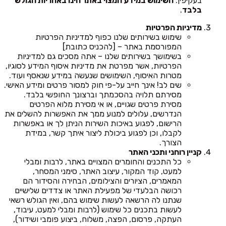
בעקיפין.
השימוש במידע המצוי באתר הינו באחריות הגולש
בלבד
.
מדיניות הפרטיות
שימוש בשירותים שלנו כפוף למדיניות הפרטיות
המפורסמת באתר – [להכניס כתובת]
בשימושך בשירותים שלנו – אתה מסכים גם למדיניות
הפרטיות, אשר מפרטת את מדיניות איסוף המידע לסוגיו,
מטרות האיסוף, השימושים שנעשה במידע שנאסף ועוד.
שים לב! אינך חייב על-פי חוק למסור פרטים ומידע האישי.
מסירתם תלויה בהסכמתך וברצונך החופשי בלבד.
מסירת פרטים שגויים, או אי מסירת מלוא הפרטים
הנדרשים, עלולים למנוע ממך את האפשרות להשלים את
הרישום, לפגוע באיכות השירות הניתן לך או באפשרות
לקבלו, וכן לפגוע ביכולת ליצור איתך קשר, במידת
הצורך.
קניין רוחני ותכני האתר
כל התכנים והחומרים המצויים באתר, לרבות ומבלי
למעט, קוד המקור, עיצוב האתר, סימני המסחר,
המאמרים, הציורים והצילומים, הבחירה והסידור הם
רכושה הבלעדי של מפעילת האתר או צדדים שלישיים
שנתנו לה הרשאה לעשות שימוש בהם, ואין הגולש רשאי
לעשות בתכנים כל שימוש (לרבות ומבלי למעט, עיבוד,
העתקה, פרסום, הפצה, משלוח, ביצוע פומבי ושידור),