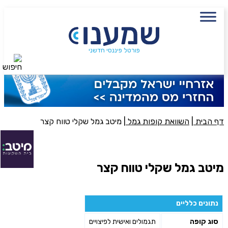
עם מתכנן פיננסי, השאירו פרטים:
שם מלא
נייד
פורטל פיננסי חדשני
חיפוש
פעולה נדרשת
היכן מנוהל החיסכון?
דף הבית
|
השוואת קופות גמל
|
מיטב גמל שקלי טווח קצר
סכום חיסכון בקרן
מיטב גמל שקלי טווח קצר
אני מאשר את תנאיי השימוש והפרטיות של האתר
מאשר כי פרטיי ישמשו לקבלת פניות והצעות שיווקיות למוצרים
נתונים כלליים
פנסיוניים\ביטוח באמצעות טלפון, מייל או SMS מאיתנו או צד שלישי
סוג קופה
תגמולים ואישית לפיצויים
שליחה