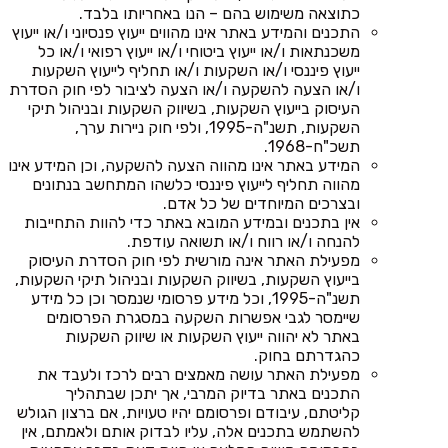
כתוצאה משימוש בהם – הנו באחריותו בלבד.
התכנים והמידע באתר אינו מהווים ייעוץ פנסיוני ו/או ייעוץ
משכנתאות ו/או ייעוץ ביטוחי ו/או ייעוץ רפואי ו/או כל
ייעוץ פיננסי ו/או השקעות ו/או תחליף לייעוץ השקעות
ו/או הצעה להשקעה ו/או הצעה לציבור לפי חוק הסדרת
העיסוק בייעוץ השקעות, בשיווק השקעות ובניהול תיקי
השקעות, תשנ"ה-1995, ולפי חוק ניירות ערך,
תשכ"ח-1968.
המידע באתר אינו מהווה הצעה להשקעה, וכן המידע אינו
מהווה תחליף לייעוץ פיננסי כלשהו המתחשב בנתונים
ובצרכים המיוחדים של כל אדם.
אין בתכנים ובמידע המובא באתר כדי להוות התחייבות
להנחה ו/או רווח ו/או תשואה עודפת.
מפעילת האתר אינה מורשית לפי חוק הסדרת העיסוק
בייעוץ השקעות, בשיווק השקעות ובניהול תיקי השקעות,
תשנ"ה-1995, וכל מידע פרסומי שנמסר וכן כל מידע
שיימסר לגבי אפשרות השקעה במסגרת הפרסומים
באתר לא יהווה ייעוץ השקעות או שיווק השקעות
כהגדרתם בחוק.
מפעילת האתר עושה מאמצים רבים לרכז ולעבד את
התכנים באתר בדיוק המרבי, אך יתכן שבתהליך
קליטתם, עיבודם ופרסומם יהיו טעויות, אם ברצון הגולש
להשתמש בתכנים אלה, עליו לבדוק אותם ולאמתם, אין