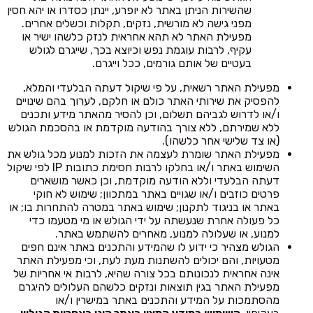
שהשירות הניתן באתר לא יופרע, יינתן כסדרו או יהא חסין
מפני גישה לא מורשית, נזקים, תקלות וכשלים אחרים.
מפעילת האתר לא תהא אחראית לנזק כלשהו ישיר או
עקיף, לרבות עוגמת נפש וכיוצא בכך, שייגרם לגולש
בעטיים של אותם גורמים, ככל וייגרם.
מפעילת האתר רשאית, על פי שיקול דעתה הבלעדי והמלא,
להפסיק את שירותי האתר כולם או חלקם, לערוך בהם שינויים
ו/או לדרוש לגביהם תשלום, וכן להסיר מהאתר מידע ותכנים
ללא שמירתם, ללא צורך בהודעה מוקדמת או בהסכמת הגולש
(או צד שלישי אחר כלשהו).
מפעילת האתר שומרת לעצמה את הזכות למנוע מכל גולש את
השימוש באתר ו/או בחלקו לרבות חסימת כתובות IP לפי שיקול
דעתה הבלעדי וללא הודעה מוקדמת, וכן כאשר מושארים
פרטים כוזבים ו/או שגויים באתר במתכוון; שימוש לא חוקי
באתר או בניגוד לתקנון; שימוש באתר במטרה להתחרות בו; או
כל פעולה אחרת שנעשתה על ידי הגולש או מי מטעמו כדי
למנוע, או שעלולה למנוע, מאחרים להשתמש באתר.
הגולש מצהיר כי ידוע לו שהמידע והתכנים באתר אינם חפים
מטעויות, והם יכולים להשתנות מעת לעת, וכי מפעילת האתר
אינה אחראית לנכונותם בכל צורה שהיא, לרבות אי אחריות של
מפעילת האתר בגין תוצאות ונזקים כלשהם העלולים להיגרם
מהסתמכות על המידע והתכנים באתר במישרין ו/או