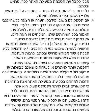
מבלי לקבל את הסכמת מפעילת האתר לכך, מראש
ובכתב.
כל זכות שלא הוקנתה למשתמש במפורש על פי תנאים
אלו – תישמר בידי מפעילת האתר.
אם תספק לנו משוב, פידבק, הערה או הצעה כלשהי לגבי
השירותים – אתה מקנה לנו בכך רישיון בלעדי, ללא
תמלוגים, תמידי, כלל-עולמי, בלתי הדיר, לשלב את
האמור בכל השירותים שלנו, הנוכחיים או העתידיים.
אין במתן אפשרות שיתוף תכנים (כדוגמת שיתוף
בפייסבוק, טוויטר וכיוצ"ב) כדי לראות בו משום ויתור או
הרשאה לעשיית שימוש במי מן התכנים ו/או הזכויות ללא
קבלת אישור מפורש מראש ובכתב, לרבות העתקת
התכנים שלא באמצעות שיתופם באמצעות האתר.
קישורים מסוימים המופיעים בשירותים שלנו עשויים
להפנות אותך לאתרים או לשירותים שאינם בבעלות או
תפעול של מפעילת האתר ואינם בשליטתה. קישורים אלה
מובאים לנוחותך בלבד, ומפעילת האתר שומרת את
הזכות למחקם בכל עת. מפעילת האתר אינה מתחייבת
כי הקישורים יובילו לאתר אינטרנט פעיל, היא אינה
אחראית להם או לכל תוכן הקשור בהם, לרבות לכל
פרסומות, הטבות, מוצרים או מידע אחר המופיע בהם או
הזמין באמצעותם או לכל קישור המצוי בהם. שימוש
הגולש במקורות אלה, התקשורת של הגולש עם צדדים
שלישיים במסגרתם, וכל נזק שלכאורה יגרם לגולש