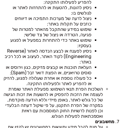
להפריע לפעילותו התקינה;
ניסיון להונות, להטעות או להתחזות לאתר או
לגולשים בו;
ניצול לרעה של מערכות התמיכה או דיווחים
כוזבים על תקלות באתר;
שימוש במידע שהתקבל מהאתר למטרות של
פגיעה, הטרדה או ניצול של צד שלישי;
שימוש באתר כדי להתחרות במפעיל או לפגוע
בעסקיו;
ניסיון לפענח או לבצע הנדסה לאחור (Reverse
Engineering) לקוד האתר, לעיצוב או לכל רכיב
באתר;
העלאת תוכנות או קבצים מזיקים, כגון וירוסים או
סוסים טרויאניים, או הפצת דואר זבל (Spam);
כל פעולה נוספת או אחרת שעלולה לפגוע, להזיק
או להפריע לאתר ולפעילותו התקינה.
השלכות הפרת תנאי השימוש: מפעילת האתר שומרת
לעצמה את הזכות להפסיק או להשעות את זכות הגישה
של כל גולש לאתר, באופן מיידי וללא הודעה מוקדמת,
במקרה של הפרת התקנון, על פי שיקול דעתה הבלעדי
וכן לפנות לרשויות החוק המוסמכות עם ראיות
ואסמכתאות לפעילות הגולש.
מחשבונים
על מנת לקבל מידע ותוצאות במחשבונים יש להזין את