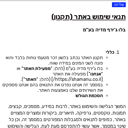
שליחה
תנאי שימוש באתר (תקנון)
בלו ג'ירף מדיה בע"מ
כללי
תקנון האתר נכתב בלשון זכר מטעמי נוחות בלבד והוא
פונה לשני המינים במידה שווה.
בלו ג'ירף מדיה בע"מ (להלן: "
מפעילת האתר
" או
"
אנחנו
") מפעילה את האתר
[https://shamanu.co.il/] (להלן: "
האתר
").
במסמך זה אנחנו נפרט את התנאים בהם אנחנו מספקים
את השירותים שלנו באמצעות האתר.
הסכמת הגולש
המשך הגלישה והשימוש באתר, לרבות במידע, מסמכים, קבצים,
תמונות, טקסטים, גרפיקה, תיאורים, ביקורות ומוצרים המצויים
באתר, כפופים לתנאים ולמגבלות המפורטים במסמך זה, וכן כל
שינוי במסמך, אשר עשוי להתפרסם מעת לעת. הגלישה והשימוש