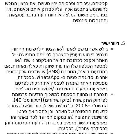
קליטתם, עיבודם ופרסומם יהיו טעויות, אם ברצון הגולש
להשתמש בתכנים אלה, עליו לבדוק אותם ולאמתם, אין
בפרסומם משום המלצה או חוות דעת בדבר עסקאות
והתנהלות פיננסית.
דיוור ישיר
גולש אשר נרשם לאתר ו/או הצטרף לרשימת הדיוור,
מצהיר כי הוא מעוניין להצטרף לרשימת התפוצה של
האתר ולקבל לכתובת הדואר האלקטרוני שלו ו/או
למספר הטלפון שלו הודעות שיווקיות כאלה ואחרות, אם
כהודעות דוא"ל, מסרונים (SMS) או שדרים אלקטרונים
אחרים, כדוגמת פניות ב- WhatsApp. בכלל זה,
מפעילת האתר שומרת לעצמה את הזכות לפרסם
באמצעות המערכת מוצרים ו/או שירותים משלימים.
הצהרה זו מהווה הסכמה למשלוח הודעות פרסומת
לפי
חוק התקשורת (בזק ושידורים) (תיקון מס' 40),
התשס"ח–2008
. כל גולש רשאי לבחור שלא להצטרף
לרשימת התפוצה של האתר, וכן להסיר את פרטיו
מרשימת התפוצה (הן במקום המיועד לכך באתר והן
באמצעות קישור מתאים במסגרת הודעת הפרסומת והן
בכל דרך אחרת), בכל עת.