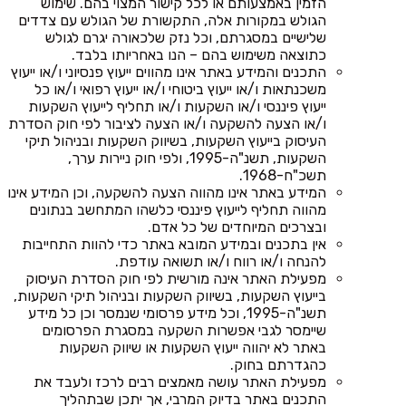
הזמין באמצעותם או לכל קישור המצוי בהם. שימוש
הגולש במקורות אלה, התקשורת של הגולש עם צדדים
שלישיים במסגרתם, וכל נזק שלכאורה יגרם לגולש
כתוצאה משימוש בהם – הנו באחריותו בלבד.
התכנים והמידע באתר אינו מהווים ייעוץ פנסיוני ו/או ייעוץ
משכנתאות ו/או ייעוץ ביטוחי ו/או ייעוץ רפואי ו/או כל
ייעוץ פיננסי ו/או השקעות ו/או תחליף לייעוץ השקעות
ו/או הצעה להשקעה ו/או הצעה לציבור לפי חוק הסדרת
העיסוק בייעוץ השקעות, בשיווק השקעות ובניהול תיקי
השקעות, תשנ"ה-1995, ולפי חוק ניירות ערך,
תשכ"ח-1968.
המידע באתר אינו מהווה הצעה להשקעה, וכן המידע אינו
מהווה תחליף לייעוץ פיננסי כלשהו המתחשב בנתונים
ובצרכים המיוחדים של כל אדם.
אין בתכנים ובמידע המובא באתר כדי להוות התחייבות
להנחה ו/או רווח ו/או תשואה עודפת.
מפעילת האתר אינה מורשית לפי חוק הסדרת העיסוק
בייעוץ השקעות, בשיווק השקעות ובניהול תיקי השקעות,
תשנ"ה-1995, וכל מידע פרסומי שנמסר וכן כל מידע
שיימסר לגבי אפשרות השקעה במסגרת הפרסומים
באתר לא יהווה ייעוץ השקעות או שיווק השקעות
כהגדרתם בחוק.
מפעילת האתר עושה מאמצים רבים לרכז ולעבד את
התכנים באתר בדיוק המרבי, אך יתכן שבתהליך