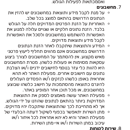
ואסמכתאות לפעילות הגולש.
מחשבונים
על מנת לקבל מידע ותוצאות במחשבונים יש להזין את
הנתונים הדרושים בהתאם למוצג בכל שלב.
האחריות על הזנת הפרטים המדויקים חלה על הגולש
בלבד. הזנת נתונים חלקיים או שגויים עלולה למנוע את
האפשרות להשתמש במחשבונים ולסכל את האפשרות
לקבל מידע ותוצאות מדויקים.
המידע והתוצאות שיתקבלו לאחר הזנת הנתונים
הדרושים במחשבונים אינם מהווים תחליף לייעוץ פרטני
מאיש מקצוע. אין להסתמך על המחשבונים לצורך ביצוע
עסקאות מסוימות או פעולות כלשהן. מטרת המחשבונים
היא להוות כלי עזר בנוסף לחישובים ידניים ו/או הצלבת
נתונים עם חישובים אחרים. מפעילת האתר לא תהא
אחראית באופן כלשהו לנזקים ו/או הפסדים העלולים
להיגרם כתוצאה מהסתמכות על חישוב כלשהו שבוצע
במחשבונים, או מכל תוכן אחר המופיע באתר.
מפעילת האתר עושה מאמצים לספק את התוצאות
המדויקות ביותר בהתאם לנתונים שהוזנו על ידי הגולש,
אך לא מתחייבת לכך שהתוצאות שיתקבלו יהיו מדויקים.
מתן השירות יתאפשר בכפוף לשיקול דעתה הבלעדי של
מפעילת האתר והיא לא יהא אחראית לכל איחור ו/או
עיכוב במתן השירות ו/או אי-מתן השירות.
שירות לקוחות