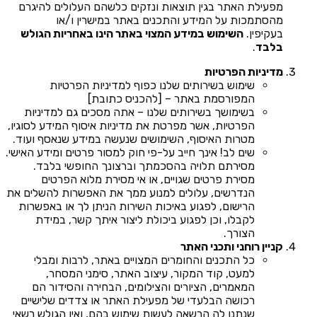
מפעילת האתר בגין תוצאות ונזקים כלשהם העלולים להיגרם
מהסתמכות על המידע והתכנים באתר במישרין ו/או
בעקיפין.
השימוש במידע המצוי באתר הינו באחריות הגולש
בלבד
.
מדיניות הפרטיות
שימוש בשירותים שלנו כפוף למדיניות הפרטיות
המפורסמת באתר – [להכניס כתובת]
בשימושך בשירותים שלנו – אתה מסכים גם למדיניות
הפרטיות, אשר מפרטת את מדיניות איסוף המידע לסוגיו,
מטרות האיסוף, השימושים שנעשה במידע שנאסף ועוד.
שים לב! אינך חייב על-פי חוק למסור פרטים ומידע האישי.
מסירתם תלויה בהסכמתך וברצונך החופשי בלבד.
מסירת פרטים שגויים, או אי מסירת מלוא הפרטים
הנדרשים, עלולים למנוע ממך את האפשרות להשלים את
הרישום, לפגוע באיכות השירות הניתן לך או באפשרות
לקבלו, וכן לפגוע ביכולת ליצור איתך קשר, במידת
הצורך.
קניין רוחני ותכני האתר
כל התכנים והחומרים המצויים באתר, לרבות ומבלי
למעט, קוד המקור, עיצוב האתר, סימני המסחר,
המאמרים, הציורים והצילומים, הבחירה והסידור הם
רכושה הבלעדי של מפעילת האתר או צדדים שלישיים
שנתנו לה הרשאה לעשות שימוש בהם, ואין הגולש רשאי