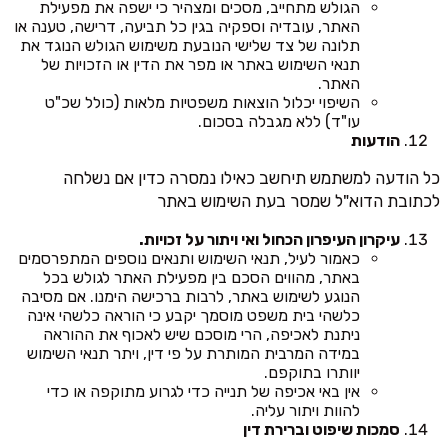
הגולש מתחייב, מסכים ומצהיר כי ישפה את מפעילת
האתר, עובדיה וספקיה בגין כל תביעה, דרישה, טענה או
תלונה של צד שלישי הנובעת משימוש הגולש הנוגד את
תנאי השימוש באתר או מפר את הדין או הזכויות של
האתר.
השיפוי יכלול הוצאות משפטיות מלאות (כולל שכ"ט
עו"ד) ללא מגבלה בסכום.
הודעות
כל הודעה למשתמש תיחשב כאילו נמסרה כדין אם נשלחה
לכתובת הדוא"ל שמסר בעת השימוש באתר
עיקרון העיפרון הכחול ואי ויתור על זכויות.
כאמור לעיל, תנאי השימוש ותנאים נוספים המתפרסמים
באתר, מהווים הסכם בין מפעילת האתר לגולש בכל
הנוגע לשימוש באתר, לרבות ברכישה הימנו. אם מסיבה
כלשהי בית משפט מוסמך יקבע כי הוראה כלשהי אינה
ניתנת לאכיפה, הרי מוסכם שיש לאכוף את ההוראה
במידה המרבית המותרת על פי דין, ויתר תנאי השימוש
יוותרו בתוקפם.
אין באי אכיפה של תנייה כדי לגרוע מתוקפה או כדי
להוות ויתור עליה.
סמכות שיפוט וברירת דין