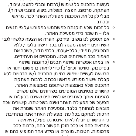
לעשות בתכנים כל שימוש (לרבות ומבלי למעט, עיבוד,
העתקה, פרסום, הפצה, משלוח, ביצוע פומבי ושידור),
מבלי לקבל את הסכמת מפעילת האתר לכך, מראש
ובכתב.
כל זכות שלא הוקנתה למשתמש במפורש על פי תנאים
אלו – תישמר בידי מפעילת האתר.
אם תספק לנו משוב, פידבק, הערה או הצעה כלשהי לגבי
השירותים – אתה מקנה לנו בכך רישיון בלעדי, ללא
תמלוגים, תמידי, כלל-עולמי, בלתי הדיר, לשלב את
האמור בכל השירותים שלנו, הנוכחיים או העתידיים.
אין במתן אפשרות שיתוף תכנים (כדוגמת שיתוף
בפייסבוק, טוויטר וכיוצ"ב) כדי לראות בו משום ויתור או
הרשאה לעשיית שימוש במי מן התכנים ו/או הזכויות ללא
קבלת אישור מפורש מראש ובכתב, לרבות העתקת
התכנים שלא באמצעות שיתופם באמצעות האתר.
קישורים מסוימים המופיעים בשירותים שלנו עשויים
להפנות אותך לאתרים או לשירותים שאינם בבעלות או
תפעול של מפעילת האתר ואינם בשליטתה. קישורים אלה
מובאים לנוחותך בלבד, ומפעילת האתר שומרת את
הזכות למחקם בכל עת. מפעילת האתר אינה מתחייבת
כי הקישורים יובילו לאתר אינטרנט פעיל, היא אינה
אחראית להם או לכל תוכן הקשור בהם, לרבות לכל
פרסומות, הטבות, מוצרים או מידע אחר המופיע בהם או