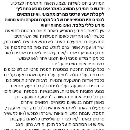
המידע ביחס לשירות עצמו, תיאורו והתאמתו לצרכיו.
יודגש כי המידע המוצג באתר אינו מובא כתחליף
לקבלת יעוץ פרטני מגורם מקצועי, ואינו מתאים
לנסיבותיו הספציפיות של כל מקרה ומקרה והוא מהווה
מידע כללי בלבד, ואינו מהווה ייעוץ
.
אין לראות במידע המופיע באתר משום הבטחה לתוצאה
כלשהי ו/או אחריות לאופן הפעילויות של השירותים
המוצעים בו. מפעילת האתר לא תהא אחראית לשום נזק,
ישיר או עקיף, אשר ייגרם לגולש כתוצאה מהסתמכות על
מידע המופיע באתר ו/או בקישורים לאתרים אחרים ו/או
כל מקור מידע פנימי ו/או חיצוני אחר ו/או שימוש
בשירותים אשר מוצגים על ידו.
בכל קבלת החלטה במסגרת הפנית פרטי הגולש לגופים
פיננסיים, על הגולש לסמוך על בדיקה שהתבצעה על ידו
בלבד אודות ההשקעה ותנאיה, לרבות יתרונות וסיכונים
הכרוכים בהשקעה, ועליו לפנות לקבלת ייעוץ מתאים
בנוגע לסוגיות משפטיות, חשבונאיות, כספיות, ענייני מיסוי
וכן כל סוגיה אחרת הקשורה לביצוע ההשקעה. וכך
באופן דומה בנושאים ביטוחיים, רפואיים ואחרים.
מפעילת האתר לא תהא אחראית לכל נזק ישיר או עקיף,
הפסד, עוגמת נפש והוצאות שייגרמו לגולש ו/או למשאיר
פרטים באתר ו/או לצדדים שלישיים כלשהם בעקבות
שימוש או הסתמכות על כל תוכן, מידע, נתון, מצג,
תמונה, וידאו, אודיו, פרסומת, מוצר, שירות וכו' המופעים