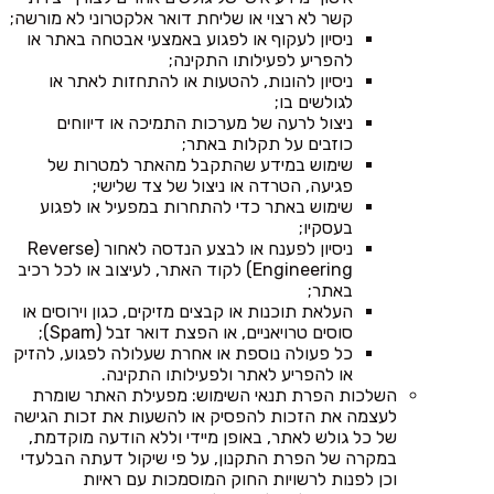
קשר לא רצוי או שליחת דואר אלקטרוני לא מורשה;
ניסיון לעקוף או לפגוע באמצעי אבטחה באתר או
להפריע לפעילותו התקינה;
ניסיון להונות, להטעות או להתחזות לאתר או
לגולשים בו;
ניצול לרעה של מערכות התמיכה או דיווחים
כוזבים על תקלות באתר;
שימוש במידע שהתקבל מהאתר למטרות של
פגיעה, הטרדה או ניצול של צד שלישי;
שימוש באתר כדי להתחרות במפעיל או לפגוע
בעסקיו;
ניסיון לפענח או לבצע הנדסה לאחור (Reverse
Engineering) לקוד האתר, לעיצוב או לכל רכיב
באתר;
העלאת תוכנות או קבצים מזיקים, כגון וירוסים או
סוסים טרויאניים, או הפצת דואר זבל (Spam);
כל פעולה נוספת או אחרת שעלולה לפגוע, להזיק
או להפריע לאתר ולפעילותו התקינה.
השלכות הפרת תנאי השימוש: מפעילת האתר שומרת
לעצמה את הזכות להפסיק או להשעות את זכות הגישה
של כל גולש לאתר, באופן מיידי וללא הודעה מוקדמת,
במקרה של הפרת התקנון, על פי שיקול דעתה הבלעדי
וכן לפנות לרשויות החוק המוסמכות עם ראיות