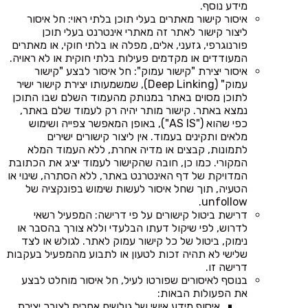
מידע נוסף.
איסור קישור מאתרים בעלי תוכן בלתי ראוי: חל איסור
ליצור קישור לאתר זה מאתרי אינטרנט בעלי תוכן
פורנוגרפי, גזעני, אלים, מפלה או בלתי חוקי, או מאתרים
המעודדים או מקדמים פעילות בלתי חוקית או לא ראויה.
איסור יצירת "קישור עמוק": חל איסור לבצע "קישור
עמוק" (Deep Linking), שמשמעותו יצירת קישור ישיר
לתוכן מסוים באתר במנותק מהעמוד השלם שבו התוכן
נמצא באתר. קישור מותר יהיה רק לעמוד שלם באתר,
כפי שהוא ("AS IS"), באופן המאפשר צפייה ושימוש
מלאים ותקינים בעמוד. אין ליצור קישורים ישירים
לתמונות, קבצים או מדיה אחרת, ללא העמוד המלא
המקורי. כמו כן, חובה שהקישור לעמוד יציג את הכתובת
המדויקת של דף האינטרנט באתר, ללא הסתרה, שינוי או
הטעיה, תוך שחל איסור לעשות שימוש בפונקציה של
unfollow.
דרישת ביטול קישורים על פי דרישה: המפעיל רשאי
לדרוש, לפי שיקול דעתו הבלעדי וללא צורך בהסבר או
נימוק, ביטול של כל קישור עמוק לאתר. לגולש או לצד
שלישי לא תהיה זכות לטעון או לתבוע מהמפעיל בעקבות
דרישה זו.
בנוסף לאיסורים שפורטו לעיל, חל איסור מוחלט לבצע
את הפעולות הבאות:
איסוף מידע אישי של גולשים אחרים לצורך יצירת