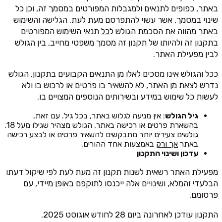
באתר, כפופים לתנאים ולמגבלות המפורטים במסמך זה, וכן כל
שינוי במסמך, אשר עשוי להתפרסם מעת לעת. הגלישה והשימוש
באתר מהווה את הסכמת הגולש ל
כל
תנאי השימוש המפורטים
בתקנון זה ולהיותו של תקנון זה מסמך משפטי מחייב, בין הגולש
לבין מפעילת האתר.
ככל והגולש אינו מסכים לאלו מן התנאים הקבועים בתקנון, הגולש
נדרש לצאת מן האתר, לא להשאיר בו פרטים או לרכוש בו ולא
לעשות כל שימוש במידע ובשירותים הנוספים המצויים בו.
גיל הגולש
: אין מניעה לגלוש באתר, בכל גיל. עם זאת,
בהשארת פרטים או רכישה באתר, הגולש מצהיר שגילו מעל 18.
גולשים צעירים יותר מתבקשים להשאיר פרטים או לבצע רכישה
באתר
אך ורק
באמצעות אחד ההורים.
עדכון ושינוי התקנון
מפעילת האתר רשאית לשנות תקנון זה מעת לעת לפי שיקול דעתו
הבלעדי והמלא, ושינויים אלה ייכנסו לתוקפם באופן מיידי, עם
פרסומם.
התקנון עודכן לאחרונה ביום 28 לחודש אוגוסט 2025.