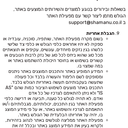
בשאלות ובירורים בנוגע למוצרים והשירותים המוצעים באתר,
הגולש מוזמן ליצור קשר עם מפעילת האתר
ב
support@shamanu.co.il
הגבלת אחריות
בשום מקרה מפעילת האתר, שותפיה, סוכניה, עובדיה או
ספקיה לא יהיו אחראים כלפי הגולש או כלפי צד שלישי
כלשהו בגין נזקים מיוחדים, עונשיים, עקיפים או תוצאתיים
מכל סוג שהוא ביחס לכל סוג של נזק לרבות הנובעים או
קשורים בשימוש או בחוסר היכולת להשתמש באתר או
במה שמצוי בו.
המידע המופיע באתר והתכנים המוצגים באתר ניתנים
ומסופקים לשם הלימוד והעשרה בלבד וכל פעולה
שתעשה בעקבותיהם תעשה באחריות הגולש בלבד.
התכנים באתר מוצעים לשימוש הציבור כמות שהם "AS
IS" ולא ניתן להתאימם לצרכיו של כל אדם
ואדם. לא תהיה לגולש כל טענה, תביעה או דרישה כלפי
מפעילת האתר בגין התכנים, יכולותיהם, מגבלותיהם ו/או
התאמתם לצרכיו והשימוש באתר, או על פי מידע המוצג
בו, יהיה על אחריותו הבלעדית של הגולש באתר.
מפעילת האתר ממליצה לגולשים באתר לנהוג בזהירות,
ולקרוא בעיון את המידע המוצג באתר ובכלל זה את