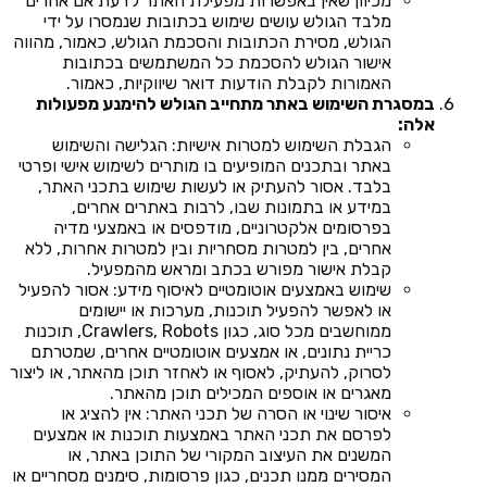
מכיוון שאין באפשרות מפעילת האתר לדעת אם אחרים
מלבד הגולש עושים שימוש בכתובות שנמסרו על ידי
הגולש, מסירת הכתובות והסכמת הגולש, כאמור, מהווה
אישור הגולש להסכמת כל המשתמשים בכתובות
האמורות לקבלת הודעות דואר שיווקיות, כאמור.
במסגרת השימוש באתר מתחייב הגולש להימנע מפעולות
אלה:
הגבלת השימוש למטרות אישיות: הגלישה והשימוש
באתר ובתכנים המופיעים בו מותרים לשימוש אישי ופרטי
בלבד. אסור להעתיק או לעשות שימוש בתכני האתר,
במידע או בתמונות שבו, לרבות באתרים אחרים,
בפרסומים אלקטרוניים, מודפסים או באמצעי מדיה
אחרים, בין למטרות מסחריות ובין למטרות אחרות, ללא
קבלת אישור מפורש בכתב ומראש מהמפעיל.
שימוש באמצעים אוטומטיים לאיסוף מידע: אסור להפעיל
או לאפשר להפעיל תוכנות, מערכות או יישומים
ממוחשבים מכל סוג, כגון Crawlers, Robots, תוכנות
כריית נתונים, או אמצעים אוטומטיים אחרים, שמטרתם
לסרוק, להעתיק, לאסוף או לאחזר תוכן מהאתר, או ליצור
מאגרים או אוספים המכילים תוכן מהאתר.
איסור שינוי או הסרה של תכני האתר: אין להציג או
לפרסם את תכני האתר באמצעות תוכנות או אמצעים
המשנים את העיצוב המקורי של התוכן באתר, או
המסירים ממנו תכנים, כגון פרסומות, סימנים מסחריים או