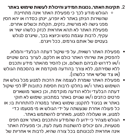
תקינות האתר, נכונות המידע והיכולת לעשות שימוש באתר
הגולש מודע לכך כי מפעילת האתר אינה מתחייבת
שהשירות הניתן באתר לא יופרע, יינתן כסדרו או יהא חסין
מפני גישה לא מורשית, נזקים, תקלות וכשלים אחרים.
מפעילת האתר לא תהא אחראית לנזק כלשהו ישיר או
עקיף, לרבות עוגמת נפש וכיוצא בכך, שייגרם לגולש
בעטיים של אותם גורמים, ככל וייגרם.
מפעילת האתר רשאית, על פי שיקול דעתה הבלעדי והמלא,
להפסיק את שירותי האתר כולם או חלקם, לערוך בהם שינויים
ו/או לדרוש לגביהם תשלום, וכן להסיר מהאתר מידע ותכנים
ללא שמירתם, ללא צורך בהודעה מוקדמת או בהסכמת הגולש
(או צד שלישי אחר כלשהו).
מפעילת האתר שומרת לעצמה את הזכות למנוע מכל גולש את
השימוש באתר ו/או בחלקו לרבות חסימת כתובות IP לפי שיקול
דעתה הבלעדי וללא הודעה מוקדמת, וכן כאשר מושארים
פרטים כוזבים ו/או שגויים באתר במתכוון; שימוש לא חוקי
באתר או בניגוד לתקנון; שימוש באתר במטרה להתחרות בו; או
כל פעולה אחרת שנעשתה על ידי הגולש או מי מטעמו כדי
למנוע, או שעלולה למנוע, מאחרים להשתמש באתר.
הגולש מצהיר כי ידוע לו שהמידע והתכנים באתר אינם חפים
מטעויות, והם יכולים להשתנות מעת לעת, וכי מפעילת האתר
אינה אחראית לנכונותם בכל צורה שהיא, לרבות אי אחריות של