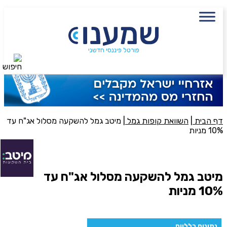
עם מתכנן פיננסי, השאירו פרטים:
שם מלא
פורטל פיננסי חדשני
חיפוש
נייד
פעולה נדרשת
היכן מנוהל החיסכון?
דף הבית
|
השוואת קופות גמל
|
מיטב גמל להשקעה מסלול אג"ח עד
10% מניות
סכום חיסכון בקרן
מיטב גמל להשקעה מסלול אג"ח עד
10% מניות
אני מאשר את תנאיי השימוש והפרטיות של האתר
מאשר כי פרטיי ישמשו לקבלת פניות והצעות שיווקיות למוצרים
פנסיוניים\ביטוח באמצעות טלפון, מייל או SMS מאיתנו או צד שלישי
נתונים כלליים