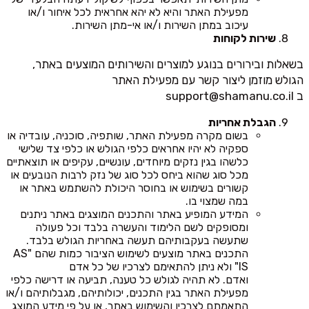
מפעילת האתר והיא לא יהא אחראית לכל איחור ו/או
עיכוב במתן השירות ו/או אי-מתן השירות.
שירות לקוחות
בשאלות ובירורים בנוגע למוצרים והשירותים המוצעים באתר,
הגולש מוזמן ליצור קשר עם מפעילת האתר
ב
support@shamanu.co.il
הגבלת אחריות
בשום מקרה מפעילת האתר, שותפיה, סוכניה, עובדיה או
ספקיה לא יהיו אחראים כלפי הגולש או כלפי צד שלישי
כלשהו בגין נזקים מיוחדים, עונשיים, עקיפים או תוצאתיים
מכל סוג שהוא ביחס לכל סוג של נזק לרבות הנובעים או
קשורים בשימוש או בחוסר היכולת להשתמש באתר או
במה שמצוי בו.
המידע המופיע באתר והתכנים המוצגים באתר ניתנים
ומסופקים לשם הלימוד והעשרה בלבד וכל פעולה
שתעשה בעקבותיהם תעשה באחריות הגולש בלבד.
התכנים באתר מוצעים לשימוש הציבור כמות שהם "AS
IS" ולא ניתן להתאימם לצרכיו של כל אדם
ואדם. לא תהיה לגולש כל טענה, תביעה או דרישה כלפי
מפעילת האתר בגין התכנים, יכולותיהם, מגבלותיהם ו/או
התאמתם לצרכיו והשימוש באתר, או על פי מידע המוצג