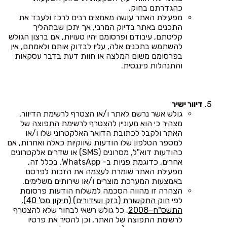
כהגדרתם בחוק.
מפעילת האתר עושה מאמצים רבים לרכז ולעבד את
התכנים באתר בדיוק המרבי, אך יתכן שבתהליך
קליטתם, עיבודם ופרסומם יהיו טעויות, אם ברצון הגולש
להשתמש בתכנים אלה, עליו לבדוק אותם ולאמתם, אין
בפרסומם משום המלצה או חוות דעת בדבר עסקאות
והתנהלות פיננסית.
דיוור ישיר
גולש אשר נרשם לאתר ו/או הצטרף לרשימת הדיוור,
מצהיר כי הוא מעוניין להצטרף לרשימת התפוצה של
האתר ולקבל לכתובת הדואר האלקטרוני שלו ו/או
למספר הטלפון שלו הודעות שיווקיות כאלה ואחרות, אם
כהודעות דוא"ל, מסרונים (SMS) או שדרים אלקטרונים
אחרים, כדוגמת פניות ב- WhatsApp. בכלל זה,
מפעילת האתר שומרת לעצמה את הזכות לפרסם
באמצעות המערכת מוצרים ו/או שירותים משלימים.
הצהרה זו מהווה הסכמה למשלוח הודעות פרסומת
לפי
חוק התקשורת (בזק ושידורים) (תיקון מס' 40),
התשס"ח–2008
. כל גולש רשאי לבחור שלא להצטרף
לרשימת התפוצה של האתר, וכן להסיר את פרטיו