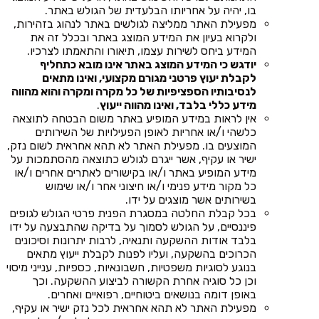
בו, יהיה על אחריותו הבלעדית של הגולש באתר.
מפעילת האתר ממליצה לגולשים באתר לנהוג בזהירות,
ולקרוא בעיון את המידע המוצג באתר ובכלל זה את
המידע ביחס לשירות עצמו, תיאורו והתאמתו לצרכיו.
יודגש כי המידע המוצג באתר אינו מובא כתחליף
לקבלת יעוץ פרטני מגורם מקצועי, ואינו מתאים
לנסיבותיו הספציפיות של כל מקרה ומקרה והוא מהווה
מידע כללי בלבד, ואינו מהווה ייעוץ
.
אין לראות במידע המופיע באתר משום הבטחה לתוצאה
כלשהי ו/או אחריות לאופן הפעילויות של השירותים
המוצעים בו. מפעילת האתר לא תהא אחראית לשום נזק,
ישיר או עקיף, אשר ייגרם לגולש כתוצאה מהסתמכות על
מידע המופיע באתר ו/או בקישורים לאתרים אחרים ו/או
כל מקור מידע פנימי ו/או חיצוני אחר ו/או שימוש
בשירותים אשר מוצגים על ידו.
בכל קבלת החלטה במסגרת הפנית פרטי הגולש לגופים
פיננסיים, על הגולש לסמוך על בדיקה שהתבצעה על ידו
בלבד אודות ההשקעה ותנאיה, לרבות יתרונות וסיכונים
הכרוכים בהשקעה, ועליו לפנות לקבלת ייעוץ מתאים
בנוגע לסוגיות משפטיות, חשבונאיות, כספיות, ענייני מיסוי
וכן כל סוגיה אחרת הקשורה לביצוע ההשקעה. וכך
באופן דומה בנושאים ביטוחיים, רפואיים ואחרים.
מפעילת האתר לא תהא אחראית לכל נזק ישיר או עקיף,