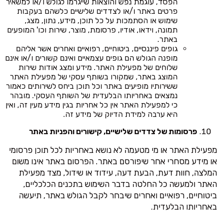
הפסד, עוגמת נפש והוצאות שייגרמו לגולש ו/או למשאיר
פרטים באתר ו/או לצדדים שלישיים כלשהם בעקבות
שימוש או הסתמכות על כל תוכן, מידע, נתון, מצג,
תמונה, וידאו, אודיו, פרסומת, מוצר, שירות וכו' המופעים
באתר.
גופים פיננסיים, ביטוחיים, רפואיים ואחרים אשר אליהם
מופנה הגולש הם גופים עצמאיים ואינם קשורים ו/או אינם
שלוחים של מפעילת האתר. מידע ומצג אודות שירות
המוצג באתר, שמקורו בשותף עסקי של מפעילת האתר
ששירותיו מופיעים באתר וכל תוכן ביחס לשירותים כאמור
נמצאים באחריותו הבלעדית של השותף העסקי. מובהר
כי למפעילת האתר אין כל אחריות בגין מידע מעין זה, ואין
היא ערבה למידת הדיוק של מידע זה.
פרסומות של צדדים שלישיים, קישורים והפניות באתר
מפעילת האתר או מי מטעמה לא נושא באחריות לכל תוכן פרסומי
או מידע מסחרי אחר שיפורסם באתר. הפרסום באתר אינו משום
המלצה, חוות דעת, הבעת דעה, עידוד או שידול, מצד מפעילת
האתר ולמעשה כל החלטה בדבר השימוש בתכנים הכלכליים,
ביטוחיים, רפואיים ואחרים שיבחר לקבל הגולש באתר, תיעשה
באחריותו הבלעדית.