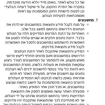
של כל גולש לאתר, באופן מיידי וללא הודעה מוקדמת,
במקרה של הפרת התקנון, על פי שיקול דעתה הבלעדי
וכן לפנות לרשויות החוק המוסמכות עם ראיות
ואסמכתאות לפעילות הגולש.
מחשבונים
על מנת לקבל מידע ותוצאות במחשבונים יש להזין את
הנתונים הדרושים בהתאם למוצג בכל שלב.
האחריות על הזנת הפרטים המדויקים חלה על הגולש
בלבד. הזנת נתונים חלקיים או שגויים עלולה למנוע את
האפשרות להשתמש במחשבונים ולסכל את האפשרות
לקבל מידע ותוצאות מדויקים.
המידע והתוצאות שיתקבלו לאחר הזנת הנתונים
הדרושים במחשבונים אינם מהווים תחליף לייעוץ פרטני
מאיש מקצוע. אין להסתמך על המחשבונים לצורך ביצוע
עסקאות מסוימות או פעולות כלשהן. מטרת המחשבונים
היא להוות כלי עזר בנוסף לחישובים ידניים ו/או הצלבת
נתונים עם חישובים אחרים. מפעילת האתר לא תהא
אחראית באופן כלשהו לנזקים ו/או הפסדים העלולים
להיגרם כתוצאה מהסתמכות על חישוב כלשהו שבוצע
במחשבונים, או מכל תוכן אחר המופיע באתר.
מפעילת האתר עושה מאמצים לספק את התוצאות
המדויקות ביותר בהתאם לנתונים שהוזנו על ידי הגולש,
אך לא מתחייבת לכך שהתוצאות שיתקבלו יהיו מדויקים.
מתן השירות יתאפשר בכפוף לשיקול דעתה הבלעדי של