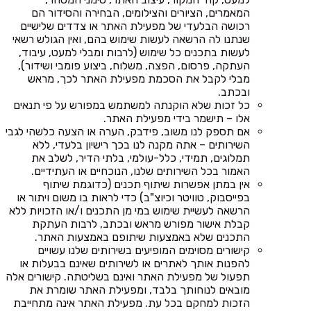
המאמרים, הציורים והצילומים, הבחירה והסידור הם
רכושה הבלעדי של מפעילת האתר או צדדים שלישיים
שנתנו לה הרשאה לעשות שימוש בהם, ואין הגולש רשאי
לעשות בתכנים כל שימוש (לרבות ומבלי למעט, עיבוד,
העתקה, פרסום, הפצה, משלוח, ביצוע פומבי ושידור),
מבלי לקבל את הסכמת מפעילת האתר לכך, מראש
ובכתב.
כל זכות שלא הוקנתה למשתמש במפורש על פי תנאים
אלו – תישמר בידי מפעילת האתר.
אם תספק לנו משוב, פידבק, הערה או הצעה כלשהי לגבי
השירותים – אתה מקנה לנו בכך רישיון בלעדי, ללא
תמלוגים, תמידי, כלל-עולמי, בלתי הדיר, לשלב את
האמור בכל השירותים שלנו, הנוכחיים או העתידיים.
אין במתן אפשרות שיתוף תכנים (כדוגמת שיתוף
בפייסבוק, טוויטר וכיוצ"ב) כדי לראות בו משום ויתור או
הרשאה לעשיית שימוש במי מן התכנים ו/או הזכויות ללא
קבלת אישור מפורש מראש ובכתב, לרבות העתקת
התכנים שלא באמצעות שיתופם באמצעות האתר.
קישורים מסוימים המופיעים בשירותים שלנו עשויים
להפנות אותך לאתרים או לשירותים שאינם בבעלות או
תפעול של מפעילת האתר ואינם בשליטתה. קישורים אלה
מובאים לנוחותך בלבד, ומפעילת האתר שומרת את
הזכות למחקם בכל עת. מפעילת האתר אינה מתחייבת