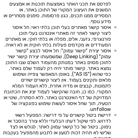
לפרסם את תכני האתר באמצעות תוכנות או אמצעים
המשנים את העיצוב המקורי של התוכן באתר, או
המסירים ממנו תכנים, כגון פרסומות, סימנים מסחריים או
מידע נוסף.
איסור קישור מאתרים בעלי תוכן בלתי ראוי: חל איסור
ליצור קישור לאתר זה מאתרי אינטרנט בעלי תוכן
פורנוגרפי, גזעני, אלים, מפלה או בלתי חוקי, או מאתרים
המעודדים או מקדמים פעילות בלתי חוקית או לא ראויה.
איסור יצירת "קישור עמוק": חל איסור לבצע "קישור
עמוק" (Deep Linking), שמשמעותו יצירת קישור ישיר
לתוכן מסוים באתר במנותק מהעמוד השלם שבו התוכן
נמצא באתר. קישור מותר יהיה רק לעמוד שלם באתר,
כפי שהוא ("AS IS"), באופן המאפשר צפייה ושימוש
מלאים ותקינים בעמוד. אין ליצור קישורים ישירים
לתמונות, קבצים או מדיה אחרת, ללא העמוד המלא
המקורי. כמו כן, חובה שהקישור לעמוד יציג את הכתובת
המדויקת של דף האינטרנט באתר, ללא הסתרה, שינוי או
הטעיה, תוך שחל איסור לעשות שימוש בפונקציה של
unfollow.
דרישת ביטול קישורים על פי דרישה: המפעיל רשאי
לדרוש, לפי שיקול דעתו הבלעדי וללא צורך בהסבר או
נימוק, ביטול של כל קישור עמוק לאתר. לגולש או לצד
שלישי לא תהיה זכות לטעון או לתבוע מהמפעיל בעקבות