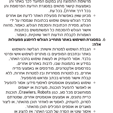
מרשימת התפוצה (הן במקום המיועד לכך באתר והן
באמצעות קישור מתאים במסגרת הודעת הפרסומת והן
בכל דרך אחרת), בכל עת.
מכיוון שאין באפשרות מפעילת האתר לדעת אם אחרים
מלבד הגולש עושים שימוש בכתובות שנמסרו על ידי
הגולש, מסירת הכתובות והסכמת הגולש, כאמור, מהווה
אישור הגולש להסכמת כל המשתמשים בכתובות
האמורות לקבלת הודעות דואר שיווקיות, כאמור.
במסגרת השימוש באתר מתחייב הגולש להימנע מפעולות
אלה:
הגבלת השימוש למטרות אישיות: הגלישה והשימוש
באתר ובתכנים המופיעים בו מותרים לשימוש אישי ופרטי
בלבד. אסור להעתיק או לעשות שימוש בתכני האתר,
במידע או בתמונות שבו, לרבות באתרים אחרים,
בפרסומים אלקטרוניים, מודפסים או באמצעי מדיה
אחרים, בין למטרות מסחריות ובין למטרות אחרות, ללא
קבלת אישור מפורש בכתב ומראש מהמפעיל.
שימוש באמצעים אוטומטיים לאיסוף מידע: אסור להפעיל
או לאפשר להפעיל תוכנות, מערכות או יישומים
ממוחשבים מכל סוג, כגון Crawlers, Robots, תוכנות
כריית נתונים, או אמצעים אוטומטיים אחרים, שמטרתם
לסרוק, להעתיק, לאסוף או לאחזר תוכן מהאתר, או ליצור
מאגרים או אוספים המכילים תוכן מהאתר.
איסור שינוי או הסרה של תכני האתר: אין להציג או