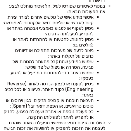
דרישה זו.
בנוסף לאיסורים שפורטו לעיל, חל איסור מוחלט לבצע
את הפעולות הבאות:
איסוף מידע אישי של גולשים אחרים לצורך יצירת
קשר לא רצוי או שליחת דואר אלקטרוני לא מורשה;
ניסיון לעקוף או לפגוע באמצעי אבטחה באתר או
להפריע לפעילותו התקינה;
ניסיון להונות, להטעות או להתחזות לאתר או
לגולשים בו;
ניצול לרעה של מערכות התמיכה או דיווחים
כוזבים על תקלות באתר;
שימוש במידע שהתקבל מהאתר למטרות של
פגיעה, הטרדה או ניצול של צד שלישי;
שימוש באתר כדי להתחרות במפעיל או לפגוע
בעסקיו;
ניסיון לפענח או לבצע הנדסה לאחור (Reverse
Engineering) לקוד האתר, לעיצוב או לכל רכיב
באתר;
העלאת תוכנות או קבצים מזיקים, כגון וירוסים או
סוסים טרויאניים, או הפצת דואר זבל (Spam);
כל פעולה נוספת או אחרת שעלולה לפגוע, להזיק
או להפריע לאתר ולפעילותו התקינה.
השלכות הפרת תנאי השימוש: מפעילת האתר שומרת
לעצמה את הזכות להפסיק או להשעות את זכות הגישה