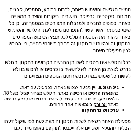
המשך הגלישה והשימוש באתר, לרבות במידע, מסמכים, קבצים,
תמונות, טקסטים, גרפיקה, תיאורים, ביקורות ומוצרים המצויים
באתר, כפופים לתנאים ולמגבלות המפורטים במסמך זה, וכן כל
שינוי במסמך, אשר עשוי להתפרסם מעת לעת. הגלישה והשימוש
באתר מהווה את הסכמת הגולש ל
כל
תנאי השימוש המפורטים
בתקנון זה ולהיותו של תקנון זה מסמך משפטי מחייב, בין הגולש
לבין מפעילת האתר.
ככל והגולש אינו מסכים לאלו מן התנאים הקבועים בתקנון, הגולש
נדרש לצאת מן האתר, לא להשאיר בו פרטים או לרכוש בו ולא
לעשות כל שימוש במידע ובשירותים הנוספים המצויים בו.
גיל הגולש
: אין מניעה לגלוש באתר, בכל גיל. עם זאת,
בהשארת פרטים או רכישה באתר, הגולש מצהיר שגילו מעל 18.
גולשים צעירים יותר מתבקשים להשאיר פרטים או לבצע רכישה
באתר
אך ורק
באמצעות אחד ההורים.
עדכון ושינוי התקנון
מפעילת האתר רשאית לשנות תקנון זה מעת לעת לפי שיקול דעתו
הבלעדי והמלא, ושינויים אלה ייכנסו לתוקפם באופן מיידי, עם