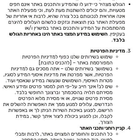
הגולש מצהיר כי ידוע לו שהמידע והתכנים באתר אינם חפים
מטעויות, והם יכולים להשתנות מעת לעת, וכי מפעילת האתר
אינה אחראית לנכונותם בכל צורה שהיא, לרבות אי אחריות של
מפעילת האתר בגין תוצאות ונזקים כלשהם העלולים להיגרם
מהסתמכות על המידע והתכנים באתר במישרין ו/או
בעקיפין.
השימוש במידע המצוי באתר הינו באחריות הגולש
בלבד
.
מדיניות הפרטיות
שימוש בשירותים שלנו כפוף למדיניות הפרטיות
המפורסמת באתר – [להכניס כתובת]
בשימושך בשירותים שלנו – אתה מסכים גם למדיניות
הפרטיות, אשר מפרטת את מדיניות איסוף המידע לסוגיו,
מטרות האיסוף, השימושים שנעשה במידע שנאסף ועוד.
שים לב! אינך חייב על-פי חוק למסור פרטים ומידע האישי.
מסירתם תלויה בהסכמתך וברצונך החופשי בלבד.
מסירת פרטים שגויים, או אי מסירת מלוא הפרטים
הנדרשים, עלולים למנוע ממך את האפשרות להשלים את
הרישום, לפגוע באיכות השירות הניתן לך או באפשרות
לקבלו, וכן לפגוע ביכולת ליצור איתך קשר, במידת
הצורך.
קניין רוחני ותכני האתר
כל התכנים והחומרים המצויים באתר, לרבות ומבלי
למעט, קוד המקור, עיצוב האתר, סימני המסחר,