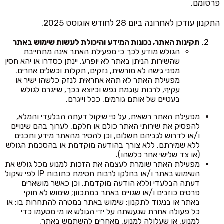
פרסומם.
התקנון עודכן לאחרונה ביום 28 לחודש אוגוסט 2025.
תקינות האתר, נכונות המידע והיכולת לעשות שימוש באתר
הגולש מודע לכך כי מפעילת האתר אינה מתחייבת
שהשירות הניתן באתר לא יופרע, יינתן כסדרו או יהא חסין
מפני גישה לא מורשית, נזקים, תקלות וכשלים אחרים.
מפעילת האתר לא תהא אחראית לנזק כלשהו ישיר או
עקיף, לרבות עוגמת נפש וכיוצא בכך, שייגרם לגולש
בעטיים של אותם גורמים, ככל וייגרם.
מפעילת האתר רשאית, על פי שיקול דעתה הבלעדי והמלא,
להפסיק את שירותי האתר כולם או חלקם, לערוך בהם שינויים
ו/או לדרוש לגביהם תשלום, וכן להסיר מהאתר מידע ותכנים
ללא שמירתם, ללא צורך בהודעה מוקדמת או בהסכמת הגולש
(או צד שלישי אחר כלשהו).
מפעילת האתר שומרת לעצמה את הזכות למנוע מכל גולש את
השימוש באתר ו/או בחלקו לרבות חסימת כתובות IP לפי שיקול
דעתה הבלעדי וללא הודעה מוקדמת, וכן כאשר מושארים
פרטים כוזבים ו/או שגויים באתר במתכוון; שימוש לא חוקי
באתר או בניגוד לתקנון; שימוש באתר במטרה להתחרות בו; או
כל פעולה אחרת שנעשתה על ידי הגולש או מי מטעמו כדי
למנוע, או שעלולה למנוע, מאחרים להשתמש באתר.