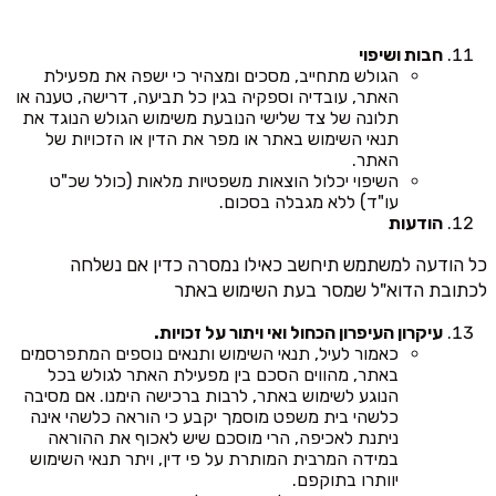
חבות ושיפוי
הגולש מתחייב, מסכים ומצהיר כי ישפה את מפעילת
האתר, עובדיה וספקיה בגין כל תביעה, דרישה, טענה או
תלונה של צד שלישי הנובעת משימוש הגולש הנוגד את
תנאי השימוש באתר או מפר את הדין או הזכויות של
האתר.
השיפוי יכלול הוצאות משפטיות מלאות (כולל שכ"ט
עו"ד) ללא מגבלה בסכום.
הודעות
כל הודעה למשתמש תיחשב כאילו נמסרה כדין אם נשלחה
לכתובת הדוא"ל שמסר בעת השימוש באתר
עיקרון העיפרון הכחול ואי ויתור על זכויות.
כאמור לעיל, תנאי השימוש ותנאים נוספים המתפרסמים
באתר, מהווים הסכם בין מפעילת האתר לגולש בכל
הנוגע לשימוש באתר, לרבות ברכישה הימנו. אם מסיבה
כלשהי בית משפט מוסמך יקבע כי הוראה כלשהי אינה
ניתנת לאכיפה, הרי מוסכם שיש לאכוף את ההוראה
במידה המרבית המותרת על פי דין, ויתר תנאי השימוש
יוותרו בתוקפם.