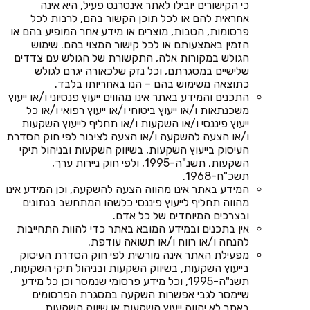
כי הקישורים יובילו לאתר אינטרנט פעיל, היא אינה
אחראית להם או לכל תוכן הקשור בהם, לרבות לכל
פרסומות, הטבות, מוצרים או מידע אחר המופיע בהם או
הזמין באמצעותם או לכל קישור המצוי בהם. שימוש
הגולש במקורות אלה, התקשורת של הגולש עם צדדים
שלישיים במסגרתם, וכל נזק שלכאורה יגרם לגולש
כתוצאה משימוש בהם – הנו באחריותו בלבד.
התכנים והמידע באתר אינו מהווים ייעוץ פנסיוני ו/או ייעוץ
משכנתאות ו/או ייעוץ ביטוחי ו/או ייעוץ רפואי ו/או כל
ייעוץ פיננסי ו/או השקעות ו/או תחליף לייעוץ השקעות
ו/או הצעה להשקעה ו/או הצעה לציבור לפי חוק הסדרת
העיסוק בייעוץ השקעות, בשיווק השקעות ובניהול תיקי
השקעות, תשנ"ה-1995, ולפי חוק ניירות ערך,
תשכ"ח-1968.
המידע באתר אינו מהווה הצעה להשקעה, וכן המידע אינו
מהווה תחליף לייעוץ פיננסי כלשהו המתחשב בנתונים
ובצרכים המיוחדים של כל אדם.
אין בתכנים ובמידע המובא באתר כדי להוות התחייבות
להנחה ו/או רווח ו/או תשואה עודפת.
מפעילת האתר אינה מורשית לפי חוק הסדרת העיסוק
בייעוץ השקעות, בשיווק השקעות ובניהול תיקי השקעות,
תשנ"ה-1995, וכל מידע פרסומי שנמסר וכן כל מידע
שיימסר לגבי אפשרות השקעה במסגרת הפרסומים
באתר לא יהווה ייעוץ השקעות או שיווק השקעות