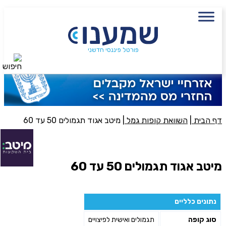
עם מתכנן פיננסי, השאירו פרטים:
שם מלא
נייד
פורטל פיננסי חדשני
חיפוש
פעולה נדרשת
היכן מנוהל החיסכון?
דף הבית
|
השוואת קופות גמל
|
מיטב אגוד תגמולים 50 עד 60
סכום חיסכון בקרן
מיטב אגוד תגמולים 50 עד 60
אני מאשר את תנאיי השימוש והפרטיות של האתר
מאשר כי פרטיי ישמשו לקבלת פניות והצעות שיווקיות למוצרים
נתונים כלליים
פנסיוניים\ביטוח באמצעות טלפון, מייל או SMS מאיתנו או צד שלישי
סוג קופה
תגמולים ואישית לפיצויים
שליחה