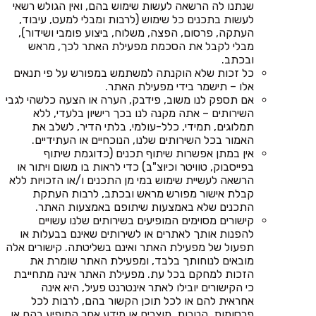
שנתנו לה הרשאה לעשות שימוש בהם, ואין הגולש רשאי
לעשות בתכנים כל שימוש (לרבות ומבלי למעט, עיבוד,
העתקה, פרסום, הפצה, משלוח, ביצוע פומבי ושידור),
מבלי לקבל את הסכמת מפעילת האתר לכך, מראש
ובכתב.
כל זכות שלא הוקנתה למשתמש במפורש על פי תנאים
אלו – תישמר בידי מפעילת האתר.
אם תספק לנו משוב, פידבק, הערה או הצעה כלשהי לגבי
השירותים – אתה מקנה לנו בכך רישיון בלעדי, ללא
תמלוגים, תמידי, כלל-עולמי, בלתי הדיר, לשלב את
האמור בכל השירותים שלנו, הנוכחיים או העתידיים.
אין במתן אפשרות שיתוף תכנים (כדוגמת שיתוף
בפייסבוק, טוויטר וכיוצ"ב) כדי לראות בו משום ויתור או
הרשאה לעשיית שימוש במי מן התכנים ו/או הזכויות ללא
קבלת אישור מפורש מראש ובכתב, לרבות העתקת
התכנים שלא באמצעות שיתופם באמצעות האתר.
קישורים מסוימים המופיעים בשירותים שלנו עשויים
להפנות אותך לאתרים או לשירותים שאינם בבעלות או
תפעול של מפעילת האתר ואינם בשליטתה. קישורים אלה
מובאים לנוחותך בלבד, ומפעילת האתר שומרת את
הזכות למחקם בכל עת. מפעילת האתר אינה מתחייבת
כי הקישורים יובילו לאתר אינטרנט פעיל, היא אינה
אחראית להם או לכל תוכן הקשור בהם, לרבות לכל
פרסומות, הטבות, מוצרים או מידע אחר המופיע בהם או