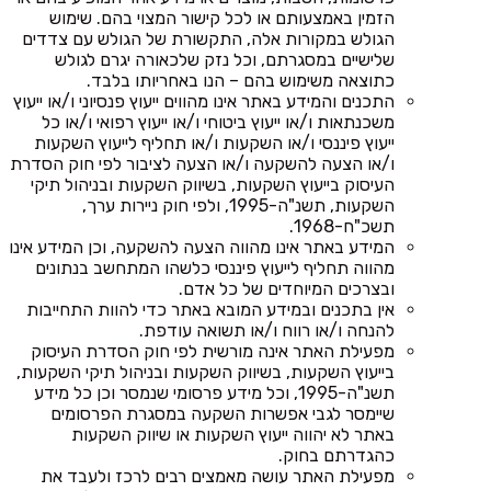
הזמין באמצעותם או לכל קישור המצוי בהם. שימוש
הגולש במקורות אלה, התקשורת של הגולש עם צדדים
שלישיים במסגרתם, וכל נזק שלכאורה יגרם לגולש
כתוצאה משימוש בהם – הנו באחריותו בלבד.
התכנים והמידע באתר אינו מהווים ייעוץ פנסיוני ו/או ייעוץ
משכנתאות ו/או ייעוץ ביטוחי ו/או ייעוץ רפואי ו/או כל
ייעוץ פיננסי ו/או השקעות ו/או תחליף לייעוץ השקעות
ו/או הצעה להשקעה ו/או הצעה לציבור לפי חוק הסדרת
העיסוק בייעוץ השקעות, בשיווק השקעות ובניהול תיקי
השקעות, תשנ"ה-1995, ולפי חוק ניירות ערך,
תשכ"ח-1968.
המידע באתר אינו מהווה הצעה להשקעה, וכן המידע אינו
מהווה תחליף לייעוץ פיננסי כלשהו המתחשב בנתונים
ובצרכים המיוחדים של כל אדם.
אין בתכנים ובמידע המובא באתר כדי להוות התחייבות
להנחה ו/או רווח ו/או תשואה עודפת.
מפעילת האתר אינה מורשית לפי חוק הסדרת העיסוק
בייעוץ השקעות, בשיווק השקעות ובניהול תיקי השקעות,
תשנ"ה-1995, וכל מידע פרסומי שנמסר וכן כל מידע
שיימסר לגבי אפשרות השקעה במסגרת הפרסומים
באתר לא יהווה ייעוץ השקעות או שיווק השקעות
כהגדרתם בחוק.
מפעילת האתר עושה מאמצים רבים לרכז ולעבד את