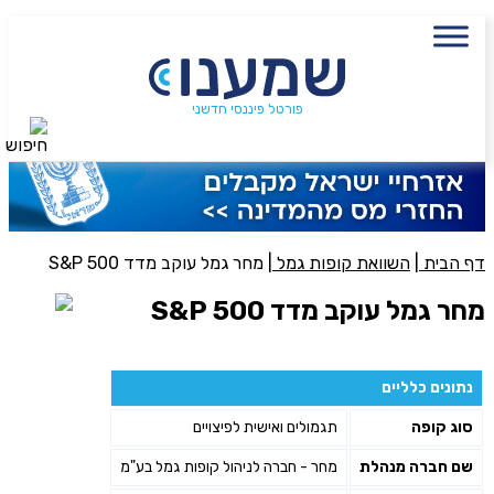
עם מתכנן פיננסי, השאירו פרטים:
שם מלא
נייד
פורטל פיננסי חדשני
חיפוש
פעולה נדרשת
היכן מנוהל החיסכון?
דף הבית
|
השוואת קופות גמל
|
מחר גמל עוקב מדד 500 S&P
מחר גמל עוקב מדד 500 S&P
סכום חיסכון בקרן
נתונים כלליים
אני מאשר את תנאיי השימוש והפרטיות של האתר
סוג קופה
תגמולים ואישית לפיצויים
מאשר כי פרטיי ישמשו לקבלת פניות והצעות שיווקיות למוצרים
פנסיוניים\ביטוח באמצעות טלפון, מייל או SMS מאיתנו או צד שלישי
שם חברה מנהלת
מחר - חברה לניהול קופות גמל בע"מ
שליחה