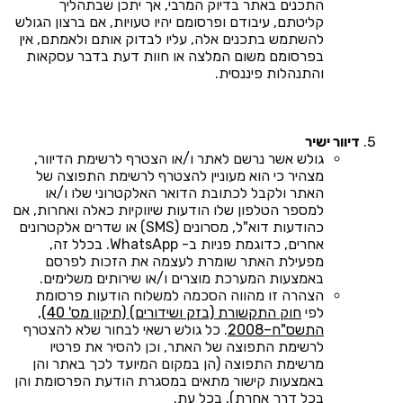
התכנים באתר בדיוק המרבי, אך יתכן שבתהליך
קליטתם, עיבודם ופרסומם יהיו טעויות, אם ברצון הגולש
להשתמש בתכנים אלה, עליו לבדוק אותם ולאמתם, אין
בפרסומם משום המלצה או חוות דעת בדבר עסקאות
והתנהלות פיננסית.
דיוור ישיר
גולש אשר נרשם לאתר ו/או הצטרף לרשימת הדיוור,
מצהיר כי הוא מעוניין להצטרף לרשימת התפוצה של
האתר ולקבל לכתובת הדואר האלקטרוני שלו ו/או
למספר הטלפון שלו הודעות שיווקיות כאלה ואחרות, אם
כהודעות דוא"ל, מסרונים (SMS) או שדרים אלקטרונים
אחרים, כדוגמת פניות ב- WhatsApp. בכלל זה,
מפעילת האתר שומרת לעצמה את הזכות לפרסם
באמצעות המערכת מוצרים ו/או שירותים משלימים.
הצהרה זו מהווה הסכמה למשלוח הודעות פרסומת
לפי
חוק התקשורת (בזק ושידורים) (תיקון מס' 40),
התשס"ח–2008
. כל גולש רשאי לבחור שלא להצטרף
לרשימת התפוצה של האתר, וכן להסיר את פרטיו
מרשימת התפוצה (הן במקום המיועד לכך באתר והן
באמצעות קישור מתאים במסגרת הודעת הפרסומת והן
בכל דרך אחרת), בכל עת.