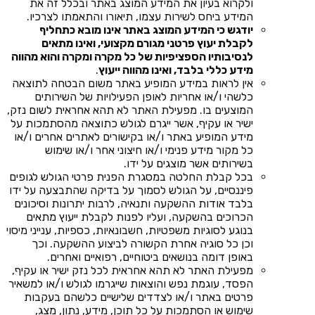
ולקרוא בעיון את המידע המוצג באתר ובכלל זה את
המידע ביחס לשירות עצמו, תיאורו והתאמתו לצרכיו.
יודגש כי המידע המוצג באתר אינו מובא כתחליף
לקבלת יעוץ פרטני מגורם מקצועי, ואינו מתאים
לנסיבותיו הספציפיות של כל מקרה ומקרה והוא מהווה
מידע כללי בלבד, ואינו מהווה ייעוץ
.
אין לראות במידע המופיע באתר משום הבטחה לתוצאה
כלשהי ו/או אחריות לאופן הפעילויות של השירותים
המוצעים בו. מפעילת האתר לא תהא אחראית לשום נזק,
ישיר או עקיף, אשר ייגרם לגולש כתוצאה מהסתמכות על
מידע המופיע באתר ו/או בקישורים לאתרים אחרים ו/או
כל מקור מידע פנימי ו/או חיצוני אחר ו/או שימוש
בשירותים אשר מוצגים על ידו.
בכל קבלת החלטה במסגרת הפנית פרטי הגולש לגופים
פיננסיים, על הגולש לסמוך על בדיקה שהתבצעה על ידו
בלבד אודות ההשקעה ותנאיה, לרבות יתרונות וסיכונים
הכרוכים בהשקעה, ועליו לפנות לקבלת ייעוץ מתאים
בנוגע לסוגיות משפטיות, חשבונאיות, כספיות, ענייני מיסוי
וכן כל סוגיה אחרת הקשורה לביצוע ההשקעה. וכך
באופן דומה בנושאים ביטוחיים, רפואיים ואחרים.
מפעילת האתר לא תהא אחראית לכל נזק ישיר או עקיף,
הפסד, עוגמת נפש והוצאות שייגרמו לגולש ו/או למשאיר
פרטים באתר ו/או לצדדים שלישיים כלשהם בעקבות
שימוש או הסתמכות על כל תוכן, מידע, נתון, מצג,