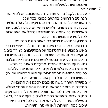
ואסמכתאות לפעילות הגולש.
מחשבונים
על מנת לקבל מידע ותוצאות במחשבונים יש להזין את
הנתונים הדרושים בהתאם למוצג בכל שלב.
האחריות על הזנת הפרטים המדויקים חלה על הגולש
בלבד. הזנת נתונים חלקיים או שגויים עלולה למנוע את
האפשרות להשתמש במחשבונים ולסכל את האפשרות
לקבל מידע ותוצאות מדויקים.
המידע והתוצאות שיתקבלו לאחר הזנת הנתונים
הדרושים במחשבונים אינם מהווים תחליף לייעוץ פרטני
מאיש מקצוע. אין להסתמך על המחשבונים לצורך ביצוע
עסקאות מסוימות או פעולות כלשהן. מטרת המחשבונים
היא להוות כלי עזר בנוסף לחישובים ידניים ו/או הצלבת
נתונים עם חישובים אחרים. מפעילת האתר לא תהא
אחראית באופן כלשהו לנזקים ו/או הפסדים העלולים
להיגרם כתוצאה מהסתמכות על חישוב כלשהו שבוצע
במחשבונים, או מכל תוכן אחר המופיע באתר.
מפעילת האתר עושה מאמצים לספק את התוצאות
המדויקות ביותר בהתאם לנתונים שהוזנו על ידי הגולש,
אך לא מתחייבת לכך שהתוצאות שיתקבלו יהיו מדויקים.
מתן השירות יתאפשר בכפוף לשיקול דעתה הבלעדי של
מפעילת האתר והיא לא יהא אחראית לכל איחור ו/או
עיכוב במתן השירות ו/או אי-מתן השירות.