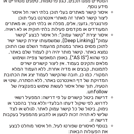
המסירים ממנו תכנים, כגון פרסומות, סימנים מסחריים או
מידע נוסף.
איסור קישור מאתרים בעלי תוכן בלתי ראוי: חל איסור
ליצור קישור לאתר זה מאתרי אינטרנט בעלי תוכן
פורנוגרפי, גזעני, אלים, מפלה או בלתי חוקי, או מאתרים
המעודדים או מקדמים פעילות בלתי חוקית או לא ראויה.
איסור יצירת "קישור עמוק": חל איסור לבצע "קישור
עמוק" (Deep Linking), שמשמעותו יצירת קישור ישיר
לתוכן מסוים באתר במנותק מהעמוד השלם שבו התוכן
נמצא באתר. קישור מותר יהיה רק לעמוד שלם באתר,
כפי שהוא ("AS IS"), באופן המאפשר צפייה ושימוש
מלאים ותקינים בעמוד. אין ליצור קישורים ישירים
לתמונות, קבצים או מדיה אחרת, ללא העמוד המלא
המקורי. כמו כן, חובה שהקישור לעמוד יציג את הכתובת
המדויקת של דף האינטרנט באתר, ללא הסתרה, שינוי או
הטעיה, תוך שחל איסור לעשות שימוש בפונקציה של
unfollow.
דרישת ביטול קישורים על פי דרישה: המפעיל רשאי
לדרוש, לפי שיקול דעתו הבלעדי וללא צורך בהסבר או
נימוק, ביטול של כל קישור עמוק לאתר. לגולש או לצד
שלישי לא תהיה זכות לטעון או לתבוע מהמפעיל בעקבות
דרישה זו.
בנוסף לאיסורים שפורטו לעיל, חל איסור מוחלט לבצע
את הפעולות הבאות: