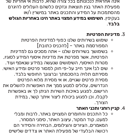
אינה אחראית לנכונותם בכל צורה שהיא, לרבות אי אחריות של
מפעילת האתר בגין תוצאות ונזקים כלשהם העלולים להיגרם
מהסתמכות על המידע והתכנים באתר במישרין ו/או
בעקיפין.
השימוש במידע המצוי באתר הינו באחריות הגולש
בלבד
.
מדיניות הפרטיות
שימוש בשירותים שלנו כפוף למדיניות הפרטיות
המפורסמת באתר – [להכניס כתובת]
בשימושך בשירותים שלנו – אתה מסכים גם למדיניות
הפרטיות, אשר מפרטת את מדיניות איסוף המידע לסוגיו,
מטרות האיסוף, השימושים שנעשה במידע שנאסף ועוד.
שים לב! אינך חייב על-פי חוק למסור פרטים ומידע האישי.
מסירתם תלויה בהסכמתך וברצונך החופשי בלבד.
מסירת פרטים שגויים, או אי מסירת מלוא הפרטים
הנדרשים, עלולים למנוע ממך את האפשרות להשלים את
הרישום, לפגוע באיכות השירות הניתן לך או באפשרות
לקבלו, וכן לפגוע ביכולת ליצור איתך קשר, במידת
הצורך.
קניין רוחני ותכני האתר
כל התכנים והחומרים המצויים באתר, לרבות ומבלי
למעט, קוד המקור, עיצוב האתר, סימני המסחר,
המאמרים, הציורים והצילומים, הבחירה והסידור הם
רכושה הבלעדי של מפעילת האתר או צדדים שלישיים