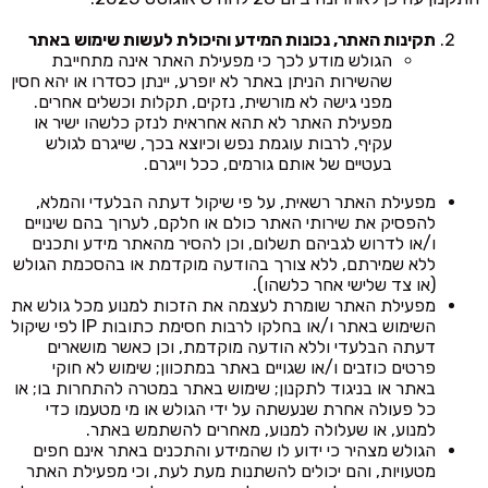
תקינות האתר, נכונות המידע והיכולת לעשות שימוש באתר
הגולש מודע לכך כי מפעילת האתר אינה מתחייבת
שהשירות הניתן באתר לא יופרע, יינתן כסדרו או יהא חסין
מפני גישה לא מורשית, נזקים, תקלות וכשלים אחרים.
מפעילת האתר לא תהא אחראית לנזק כלשהו ישיר או
עקיף, לרבות עוגמת נפש וכיוצא בכך, שייגרם לגולש
בעטיים של אותם גורמים, ככל וייגרם.
מפעילת האתר רשאית, על פי שיקול דעתה הבלעדי והמלא,
להפסיק את שירותי האתר כולם או חלקם, לערוך בהם שינויים
ו/או לדרוש לגביהם תשלום, וכן להסיר מהאתר מידע ותכנים
ללא שמירתם, ללא צורך בהודעה מוקדמת או בהסכמת הגולש
(או צד שלישי אחר כלשהו).
מפעילת האתר שומרת לעצמה את הזכות למנוע מכל גולש את
השימוש באתר ו/או בחלקו לרבות חסימת כתובות IP לפי שיקול
דעתה הבלעדי וללא הודעה מוקדמת, וכן כאשר מושארים
פרטים כוזבים ו/או שגויים באתר במתכוון; שימוש לא חוקי
באתר או בניגוד לתקנון; שימוש באתר במטרה להתחרות בו; או
כל פעולה אחרת שנעשתה על ידי הגולש או מי מטעמו כדי
למנוע, או שעלולה למנוע, מאחרים להשתמש באתר.
הגולש מצהיר כי ידוע לו שהמידע והתכנים באתר אינם חפים
מטעויות, והם יכולים להשתנות מעת לעת, וכי מפעילת האתר