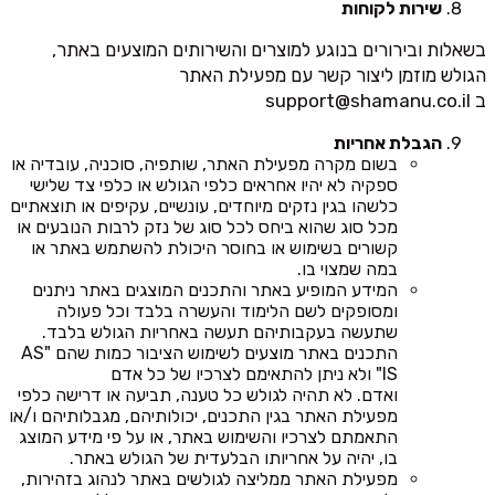
שירות לקוחות
בשאלות ובירורים בנוגע למוצרים והשירותים המוצעים באתר,
הגולש מוזמן ליצור קשר עם מפעילת האתר
ב
support@shamanu.co.il
הגבלת אחריות
בשום מקרה מפעילת האתר, שותפיה, סוכניה, עובדיה או
ספקיה לא יהיו אחראים כלפי הגולש או כלפי צד שלישי
כלשהו בגין נזקים מיוחדים, עונשיים, עקיפים או תוצאתיים
מכל סוג שהוא ביחס לכל סוג של נזק לרבות הנובעים או
קשורים בשימוש או בחוסר היכולת להשתמש באתר או
במה שמצוי בו.
המידע המופיע באתר והתכנים המוצגים באתר ניתנים
ומסופקים לשם הלימוד והעשרה בלבד וכל פעולה
שתעשה בעקבותיהם תעשה באחריות הגולש בלבד.
התכנים באתר מוצעים לשימוש הציבור כמות שהם "AS
IS" ולא ניתן להתאימם לצרכיו של כל אדם
ואדם. לא תהיה לגולש כל טענה, תביעה או דרישה כלפי
מפעילת האתר בגין התכנים, יכולותיהם, מגבלותיהם ו/או
התאמתם לצרכיו והשימוש באתר, או על פי מידע המוצג
בו, יהיה על אחריותו הבלעדית של הגולש באתר.
מפעילת האתר ממליצה לגולשים באתר לנהוג בזהירות,