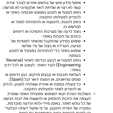
איסוף מידע אישי של גולשים אחרים לצורך יצירת
קשר לא רצוי או שליחת דואר אלקטרוני לא מורשה;
ניסיון לעקוף או לפגוע באמצעי אבטחה באתר או
להפריע לפעילותו התקינה;
ניסיון להונות, להטעות או להתחזות לאתר או
לגולשים בו;
ניצול לרעה של מערכות התמיכה או דיווחים
כוזבים על תקלות באתר;
שימוש במידע שהתקבל מהאתר למטרות של
פגיעה, הטרדה או ניצול של צד שלישי;
שימוש באתר כדי להתחרות במפעיל או לפגוע
בעסקיו;
ניסיון לפענח או לבצע הנדסה לאחור (Reverse
Engineering) לקוד האתר, לעיצוב או לכל רכיב
באתר;
העלאת תוכנות או קבצים מזיקים, כגון וירוסים או
סוסים טרויאניים, או הפצת דואר זבל (Spam);
כל פעולה נוספת או אחרת שעלולה לפגוע, להזיק
או להפריע לאתר ולפעילותו התקינה.
השלכות הפרת תנאי השימוש: מפעילת האתר שומרת
לעצמה את הזכות להפסיק או להשעות את זכות הגישה
של כל גולש לאתר, באופן מיידי וללא הודעה מוקדמת,
במקרה של הפרת התקנון, על פי שיקול דעתה הבלעדי
וכן לפנות לרשויות החוק המוסמכות עם ראיות