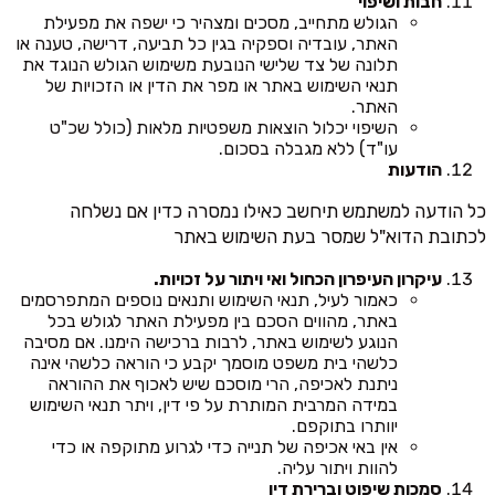
חבות ושיפוי
הגולש מתחייב, מסכים ומצהיר כי ישפה את מפעילת
האתר, עובדיה וספקיה בגין כל תביעה, דרישה, טענה או
תלונה של צד שלישי הנובעת משימוש הגולש הנוגד את
תנאי השימוש באתר או מפר את הדין או הזכויות של
האתר.
השיפוי יכלול הוצאות משפטיות מלאות (כולל שכ"ט
עו"ד) ללא מגבלה בסכום.
הודעות
כל הודעה למשתמש תיחשב כאילו נמסרה כדין אם נשלחה
לכתובת הדוא"ל שמסר בעת השימוש באתר
עיקרון העיפרון הכחול ואי ויתור על זכויות.
כאמור לעיל, תנאי השימוש ותנאים נוספים המתפרסמים
באתר, מהווים הסכם בין מפעילת האתר לגולש בכל
הנוגע לשימוש באתר, לרבות ברכישה הימנו. אם מסיבה
כלשהי בית משפט מוסמך יקבע כי הוראה כלשהי אינה
ניתנת לאכיפה, הרי מוסכם שיש לאכוף את ההוראה
במידה המרבית המותרת על פי דין, ויתר תנאי השימוש
יוותרו בתוקפם.
אין באי אכיפה של תנייה כדי לגרוע מתוקפה או כדי
להוות ויתור עליה.
סמכות שיפוט וברירת דין