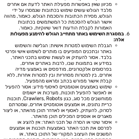
מכיוון שאין באפשרות מפעילת האתר לדעת אם אחרים
מלבד הגולש עושים שימוש בכתובות שנמסרו על ידי
הגולש, מסירת הכתובות והסכמת הגולש, כאמור, מהווה
אישור הגולש להסכמת כל המשתמשים בכתובות
האמורות לקבלת הודעות דואר שיווקיות, כאמור.
במסגרת השימוש באתר מתחייב הגולש להימנע מפעולות
אלה:
הגבלת השימוש למטרות אישיות: הגלישה והשימוש
באתר ובתכנים המופיעים בו מותרים לשימוש אישי ופרטי
בלבד. אסור להעתיק או לעשות שימוש בתכני האתר,
במידע או בתמונות שבו, לרבות באתרים אחרים,
בפרסומים אלקטרוניים, מודפסים או באמצעי מדיה
אחרים, בין למטרות מסחריות ובין למטרות אחרות, ללא
קבלת אישור מפורש בכתב ומראש מהמפעיל.
שימוש באמצעים אוטומטיים לאיסוף מידע: אסור להפעיל
או לאפשר להפעיל תוכנות, מערכות או יישומים
ממוחשבים מכל סוג, כגון Crawlers, Robots, תוכנות
כריית נתונים, או אמצעים אוטומטיים אחרים, שמטרתם
לסרוק, להעתיק, לאסוף או לאחזר תוכן מהאתר, או ליצור
מאגרים או אוספים המכילים תוכן מהאתר.
איסור שינוי או הסרה של תכני האתר: אין להציג או
לפרסם את תכני האתר באמצעות תוכנות או אמצעים
המשנים את העיצוב המקורי של התוכן באתר, או