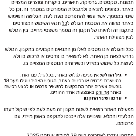
תמונות, טקסטים, גרפיקה, תיאורים, ביקורות ומוצרים המצויים
באתר, כפופים לתנאים ולמגבלות המפורטים במסמך זה, וכן כל
שינוי במסמך, אשר עשוי להתפרסם מעת לעת. הגלישה והשימוש
באתר מהווה את הסכמת הגולש ל
כל
תנאי השימוש המפורטים
בתקנון זה ולהיותו של תקנון זה מסמך משפטי מחייב, בין הגולש
לבין מפעילת האתר.
ככל והגולש אינו מסכים לאלו מן התנאים הקבועים בתקנון, הגולש
נדרש לצאת מן האתר, לא להשאיר בו פרטים או לרכוש בו ולא
לעשות כל שימוש במידע ובשירותים הנוספים המצויים בו.
גיל הגולש
: אין מניעה לגלוש באתר, בכל גיל. עם זאת,
בהשארת פרטים או רכישה באתר, הגולש מצהיר שגילו מעל 18.
גולשים צעירים יותר מתבקשים להשאיר פרטים או לבצע רכישה
באתר
אך ורק
באמצעות אחד ההורים.
עדכון ושינוי התקנון
מפעילת האתר רשאית לשנות תקנון זה מעת לעת לפי שיקול דעתו
הבלעדי והמלא, ושינויים אלה ייכנסו לתוקפם באופן מיידי, עם
פרסומם.
התקנון עודכן לאחרונה ביום 28 לחודש אוגוסט 2025.