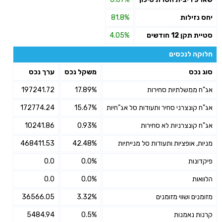
יחס נזילות
81.8%
סטיית תקן 12 חודשים
4.05%
חלוקה לנכסים
סוג נכס
משקל נכס
ערך נכס
אג"ח ממשלתיות סחירות
17.89%
197241.72
אג"ח קונצרני סחיר ותעודות סל אג"חיות
15.67%
172774.24
אג"ח קונצרניות לא סחירות
0.93%
10241.86
מניות, אופציות ותעודות סל מנייתיות
42.48%
468411.53
פיקדונות
0.0%
0.0
הלוואות
0.0%
0.0
מזומנים ושווי מזומנים
3.32%
36566.05
קרנות נאמנות
0.5%
5484.94