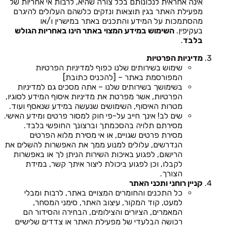
אינה אחראית לנכונותם בכל צורה שהיא, לרבות אי אחריות של
מפעילת האתר בגין תוצאות ונזקים כלשהם העלולים להיגרם
מהסתמכות על המידע והתכנים באתר במישרין ו/או
בעקיפין.
השימוש במידע המצוי באתר הינו באחריות הגולש
בלבד
.
מדיניות הפרטיות
שימוש בשירותים שלנו כפוף למדיניות הפרטיות
המפורסמת באתר – [להכניס כתובת]
בשימושך בשירותים שלנו – אתה מסכים גם למדיניות
הפרטיות, אשר מפרטת את מדיניות איסוף המידע לסוגיו,
מטרות האיסוף, השימושים שנעשה במידע שנאסף ועוד.
שים לב! אינך חייב על-פי חוק למסור פרטים ומידע האישי.
מסירתם תלויה בהסכמתך וברצונך החופשי בלבד.
מסירת פרטים שגויים, או אי מסירת מלוא הפרטים
הנדרשים, עלולים למנוע ממך את האפשרות להשלים את
הרישום, לפגוע באיכות השירות הניתן לך או באפשרות
לקבלו, וכן לפגוע ביכולת ליצור איתך קשר, במידת
הצורך.
קניין רוחני ותכני האתר
כל התכנים והחומרים המצויים באתר, לרבות ומבלי
למעט, קוד המקור, עיצוב האתר, סימני המסחר,
המאמרים, הציורים והצילומים, הבחירה והסידור הם
רכושה הבלעדי של מפעילת האתר או צדדים שלישיים