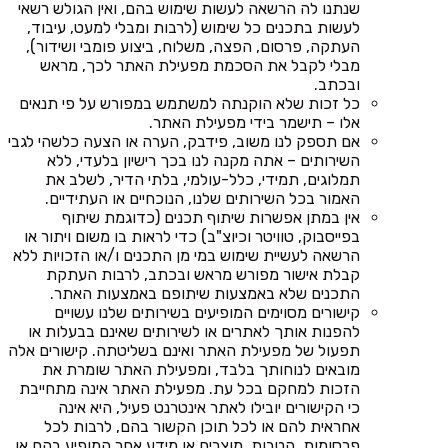
שנתנו לה הרשאה לעשות שימוש בהם, ואין הגולש רשאי
לעשות בתכנים כל שימוש (לרבות ומבלי למעט, עיבוד,
העתקה, פרסום, הפצה, משלוח, ביצוע פומבי ושידור),
מבלי לקבל את הסכמת מפעילת האתר לכך, מראש
ובכתב.
כל זכות שלא הוקנתה למשתמש במפורש על פי תנאים
אלו – תישמר בידי מפעילת האתר.
אם תספק לנו משוב, פידבק, הערה או הצעה כלשהי לגבי
השירותים – אתה מקנה לנו בכך רישיון בלעדי, ללא
תמלוגים, תמידי, כלל-עולמי, בלתי הדיר, לשלב את
האמור בכל השירותים שלנו, הנוכחיים או העתידיים.
אין במתן אפשרות שיתוף תכנים (כדוגמת שיתוף
בפייסבוק, טוויטר וכיוצ"ב) כדי לראות בו משום ויתור או
הרשאה לעשיית שימוש במי מן התכנים ו/או הזכויות ללא
קבלת אישור מפורש מראש ובכתב, לרבות העתקת
התכנים שלא באמצעות שיתופם באמצעות האתר.
קישורים מסוימים המופיעים בשירותים שלנו עשויים
להפנות אותך לאתרים או לשירותים שאינם בבעלות או
תפעול של מפעילת האתר ואינם בשליטתה. קישורים אלה
מובאים לנוחותך בלבד, ומפעילת האתר שומרת את
הזכות למחקם בכל עת. מפעילת האתר אינה מתחייבת
כי הקישורים יובילו לאתר אינטרנט פעיל, היא אינה
אחראית להם או לכל תוכן הקשור בהם, לרבות לכל
פרסומות, הטבות, מוצרים או מידע אחר המופיע בהם או