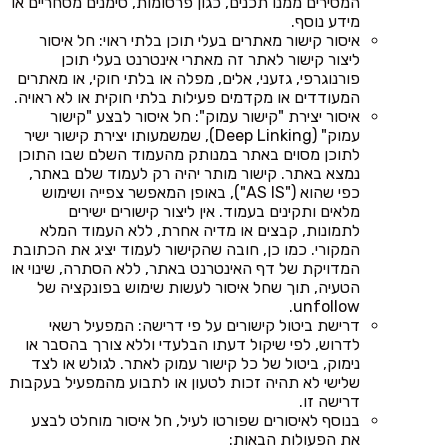
המסירים ממנו תכנים, כגון פרסומות, סימנים מסחריים או
מידע נוסף.
איסור קישור מאתרים בעלי תוכן בלתי ראוי: חל איסור
ליצור קישור לאתר זה מאתרי אינטרנט בעלי תוכן
פורנוגרפי, גזעני, אלים, מפלה או בלתי חוקי, או מאתרים
המעודדים או מקדמים פעילות בלתי חוקית או לא ראויה.
איסור יצירת "קישור עמוק": חל איסור לבצע "קישור
עמוק" (Deep Linking), שמשמעותו יצירת קישור ישיר
לתוכן מסוים באתר במנותק מהעמוד השלם שבו התוכן
נמצא באתר. קישור מותר יהיה רק לעמוד שלם באתר,
כפי שהוא ("AS IS"), באופן המאפשר צפייה ושימוש
מלאים ותקינים בעמוד. אין ליצור קישורים ישירים
לתמונות, קבצים או מדיה אחרת, ללא העמוד המלא
המקורי. כמו כן, חובה שהקישור לעמוד יציג את הכתובת
המדויקת של דף האינטרנט באתר, ללא הסתרה, שינוי או
הטעיה, תוך שחל איסור לעשות שימוש בפונקציה של
unfollow.
דרישת ביטול קישורים על פי דרישה: המפעיל רשאי
לדרוש, לפי שיקול דעתו הבלעדי וללא צורך בהסבר או
נימוק, ביטול של כל קישור עמוק לאתר. לגולש או לצד
שלישי לא תהיה זכות לטעון או לתבוע מהמפעיל בעקבות
דרישה זו.
בנוסף לאיסורים שפורטו לעיל, חל איסור מוחלט לבצע
את הפעולות הבאות: