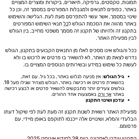
תמונות, טקסטים, גרפיקה, תיאורים, ביקורות ומוצרים המצויים
באתר, כפופים לתנאים ולמגבלות המפורטים במסמך זה, וכן כל
שינוי במסמך, אשר עשוי להתפרסם מעת לעת. הגלישה והשימוש
באתר מהווה את הסכמת הגולש ל
כל
תנאי השימוש המפורטים
בתקנון זה ולהיותו של תקנון זה מסמך משפטי מחייב, בין הגולש
לבין מפעילת האתר.
ככל והגולש אינו מסכים לאלו מן התנאים הקבועים בתקנון, הגולש
נדרש לצאת מן האתר, לא להשאיר בו פרטים או לרכוש בו ולא
לעשות כל שימוש במידע ובשירותים הנוספים המצויים בו.
גיל הגולש
: אין מניעה לגלוש באתר, בכל גיל. עם זאת,
בהשארת פרטים או רכישה באתר, הגולש מצהיר שגילו מעל 18.
גולשים צעירים יותר מתבקשים להשאיר פרטים או לבצע רכישה
באתר
אך ורק
באמצעות אחד ההורים.
עדכון ושינוי התקנון
מפעילת האתר רשאית לשנות תקנון זה מעת לעת לפי שיקול דעתו
הבלעדי והמלא, ושינויים אלה ייכנסו לתוקפם באופן מיידי, עם
פרסומם.
התקנון עודכן לאחרונה ביום 28 לחודש אוגוסט 2025.