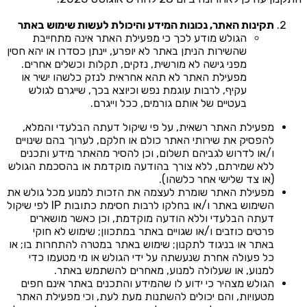
תקינות האתר, נכונות המידע והיכולת לעשות שימוש באתר
הגולש מודע לכך כי מפעילת האתר אינה מתחייבת
שהשירות הניתן באתר לא יופרע, יינתן כסדרו או יהא חסין
מפני גישה לא מורשית, נזקים, תקלות וכשלים אחרים.
מפעילת האתר לא תהא אחראית לנזק כלשהו ישיר או
עקיף, לרבות עוגמת נפש וכיוצא בכך, שייגרם לגולש
בעטיים של אותם גורמים, ככל וייגרם.
מפעילת האתר רשאית, על פי שיקול דעתה הבלעדי והמלא,
להפסיק את שירותי האתר כולם או חלקם, לערוך בהם שינויים
ו/או לדרוש לגביהם תשלום, וכן להסיר מהאתר מידע ותכנים
ללא שמירתם, ללא צורך בהודעה מוקדמת או בהסכמת הגולש
(או צד שלישי אחר כלשהו).
מפעילת האתר שומרת לעצמה את הזכות למנוע מכל גולש את
השימוש באתר ו/או בחלקו לרבות חסימת כתובות IP לפי שיקול
דעתה הבלעדי וללא הודעה מוקדמת, וכן כאשר מושארים
פרטים כוזבים ו/או שגויים באתר במתכוון; שימוש לא חוקי
באתר או בניגוד לתקנון; שימוש באתר במטרה להתחרות בו; או
כל פעולה אחרת שנעשתה על ידי הגולש או מי מטעמו כדי
למנוע, או שעלולה למנוע, מאחרים להשתמש באתר.
הגולש מצהיר כי ידוע לו שהמידע והתכנים באתר אינם חפים
מטעויות, והם יכולים להשתנות מעת לעת, וכי מפעילת האתר