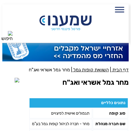
עם מתכנן פיננסי, השאירו פרטים:
שם מלא
נייד
פורטל פיננסי חדשני
חיפוש
פעולה נדרשת
היכן מנוהל החיסכון?
דף הבית
|
השוואת קופות גמל
|
מחר גמל אשראי ואג"ח
מחר גמל אשראי ואג"ח
סכום חיסכון בקרן
נתונים כלליים
אני מאשר את תנאיי השימוש והפרטיות של האתר
סוג קופה
תגמולים ואישית לפיצויים
מאשר כי פרטיי ישמשו לקבלת פניות והצעות שיווקיות למוצרים
פנסיוניים\ביטוח באמצעות טלפון, מייל או SMS מאיתנו או צד שלישי
שם חברה מנהלת
מחר - חברה לניהול קופות גמל בע"מ
שליחה