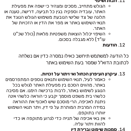
חבות ושיפוי
הגולש מתחייב, מסכים ומצהיר כי ישפה את מפעילת
האתר, עובדיה וספקיה בגין כל תביעה, דרישה, טענה או
תלונה של צד שלישי הנובעת משימוש הגולש הנוגד את
תנאי השימוש באתר או מפר את הדין או הזכויות של
האתר.
השיפוי יכלול הוצאות משפטיות מלאות (כולל שכ"ט
עו"ד) ללא מגבלה בסכום.
הודעות
כל הודעה למשתמש תיחשב כאילו נמסרה כדין אם נשלחה
לכתובת הדוא"ל שמסר בעת השימוש באתר
עיקרון העיפרון הכחול ואי ויתור על זכויות.
כאמור לעיל, תנאי השימוש ותנאים נוספים המתפרסמים
באתר, מהווים הסכם בין מפעילת האתר לגולש בכל
הנוגע לשימוש באתר, לרבות ברכישה הימנו. אם מסיבה
כלשהי בית משפט מוסמך יקבע כי הוראה כלשהי אינה
ניתנת לאכיפה, הרי מוסכם שיש לאכוף את ההוראה
במידה המרבית המותרת על פי דין, ויתר תנאי השימוש
יוותרו בתוקפם.
אין באי אכיפה של תנייה כדי לגרוע מתוקפה או כדי
להוות ויתור עליה.
סמכות שיפוט וברירת דין