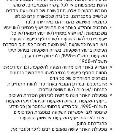
הזמין באמצעותם או לכל קישור המצוי בהם. שימוש
הגולש במקורות אלה, התקשורת של הגולש עם צדדים
שלישיים במסגרתם, וכל נזק שלכאורה יגרם לגולש
כתוצאה משימוש בהם – הנו באחריותו בלבד.
התכנים והמידע באתר אינו מהווים ייעוץ פנסיוני ו/או ייעוץ
משכנתאות ו/או ייעוץ ביטוחי ו/או ייעוץ רפואי ו/או כל
ייעוץ פיננסי ו/או השקעות ו/או תחליף לייעוץ השקעות
ו/או הצעה להשקעה ו/או הצעה לציבור לפי חוק הסדרת
העיסוק בייעוץ השקעות, בשיווק השקעות ובניהול תיקי
השקעות, תשנ"ה-1995, ולפי חוק ניירות ערך,
תשכ"ח-1968.
המידע באתר אינו מהווה הצעה להשקעה, וכן המידע אינו
מהווה תחליף לייעוץ פיננסי כלשהו המתחשב בנתונים
ובצרכים המיוחדים של כל אדם.
אין בתכנים ובמידע המובא באתר כדי להוות התחייבות
להנחה ו/או רווח ו/או תשואה עודפת.
מפעילת האתר אינה מורשית לפי חוק הסדרת העיסוק
בייעוץ השקעות, בשיווק השקעות ובניהול תיקי השקעות,
תשנ"ה-1995, וכל מידע פרסומי שנמסר וכן כל מידע
שיימסר לגבי אפשרות השקעה במסגרת הפרסומים
באתר לא יהווה ייעוץ השקעות או שיווק השקעות
כהגדרתם בחוק.
מפעילת האתר עושה מאמצים רבים לרכז ולעבד את