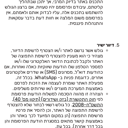
התכנים באתר בדיוק המרבי, אך יתכן שבתהליך
קליטתם, עיבודם ופרסומם יהיו טעויות, אם ברצון הגולש
להשתמש בתכנים אלה, עליו לבדוק אותם ולאמתם, אין
בפרסומם משום המלצה או חוות דעת בדבר עסקאות
והתנהלות פיננסית.
דיוור ישיר
גולש אשר נרשם לאתר ו/או הצטרף לרשימת הדיוור,
מצהיר כי הוא מעוניין להצטרף לרשימת התפוצה של
האתר ולקבל לכתובת הדואר האלקטרוני שלו ו/או
למספר הטלפון שלו הודעות שיווקיות כאלה ואחרות, אם
כהודעות דוא"ל, מסרונים (SMS) או שדרים אלקטרונים
אחרים, כדוגמת פניות ב- WhatsApp. בכלל זה,
מפעילת האתר שומרת לעצמה את הזכות לפרסם
באמצעות המערכת מוצרים ו/או שירותים משלימים.
הצהרה זו מהווה הסכמה למשלוח הודעות פרסומת
לפי
חוק התקשורת (בזק ושידורים) (תיקון מס' 40),
התשס"ח–2008
. כל גולש רשאי לבחור שלא להצטרף
לרשימת התפוצה של האתר, וכן להסיר את פרטיו
מרשימת התפוצה (הן במקום המיועד לכך באתר והן
באמצעות קישור מתאים במסגרת הודעת הפרסומת והן
בכל דרך אחרת), בכל עת.