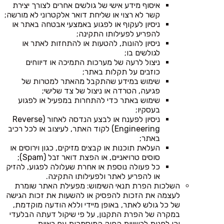
איסוף מידע אישי של גולשים אחרים לצורך יצירת
קשר לא רצוי או שליחת דואר אלקטרוני לא מורשה;
ניסיון לעקוף או לפגוע באמצעי אבטחה באתר או
להפריע לפעילותו התקינה;
ניסיון להונות, להטעות או להתחזות לאתר או
לגולשים בו;
ניצול לרעה של מערכות התמיכה או דיווחים
כוזבים על תקלות באתר;
שימוש במידע שהתקבל מהאתר למטרות של
פגיעה, הטרדה או ניצול של צד שלישי;
שימוש באתר כדי להתחרות במפעיל או לפגוע
בעסקיו;
ניסיון לפענח או לבצע הנדסה לאחור (Reverse
Engineering) לקוד האתר, לעיצוב או לכל רכיב
באתר;
העלאת תוכנות או קבצים מזיקים, כגון וירוסים או
סוסים טרויאניים, או הפצת דואר זבל (Spam);
כל פעולה נוספת או אחרת שעלולה לפגוע, להזיק
או להפריע לאתר ולפעילותו התקינה.
השלכות הפרת תנאי השימוש: מפעילת האתר שומרת
לעצמה את הזכות להפסיק או להשעות את זכות הגישה
של כל גולש לאתר, באופן מיידי וללא הודעה מוקדמת,
במקרה של הפרת התקנון, על פי שיקול דעתה הבלעדי
וכן לפנות לרשויות החוק המוסמכות עם ראיות