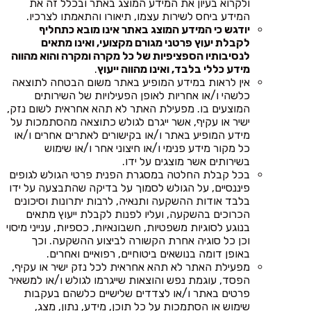
ולקרוא בעיון את המידע המוצג באתר ובכלל זה את
המידע ביחס לשירות עצמו, תיאורו והתאמתו לצרכיו.
יודגש כי המידע המוצג באתר אינו מובא כתחליף
לקבלת יעוץ פרטני מגורם מקצועי, ואינו מתאים
לנסיבותיו הספציפיות של כל מקרה ומקרה והוא מהווה
מידע כללי בלבד, ואינו מהווה ייעוץ
.
אין לראות במידע המופיע באתר משום הבטחה לתוצאה
כלשהי ו/או אחריות לאופן הפעילויות של השירותים
המוצעים בו. מפעילת האתר לא תהא אחראית לשום נזק,
ישיר או עקיף, אשר ייגרם לגולש כתוצאה מהסתמכות על
מידע המופיע באתר ו/או בקישורים לאתרים אחרים ו/או
כל מקור מידע פנימי ו/או חיצוני אחר ו/או שימוש
בשירותים אשר מוצגים על ידו.
בכל קבלת החלטה במסגרת הפנית פרטי הגולש לגופים
פיננסיים, על הגולש לסמוך על בדיקה שהתבצעה על ידו
בלבד אודות ההשקעה ותנאיה, לרבות יתרונות וסיכונים
הכרוכים בהשקעה, ועליו לפנות לקבלת ייעוץ מתאים
בנוגע לסוגיות משפטיות, חשבונאיות, כספיות, ענייני מיסוי
וכן כל סוגיה אחרת הקשורה לביצוע ההשקעה. וכך
באופן דומה בנושאים ביטוחיים, רפואיים ואחרים.
מפעילת האתר לא תהא אחראית לכל נזק ישיר או עקיף,
הפסד, עוגמת נפש והוצאות שייגרמו לגולש ו/או למשאיר
פרטים באתר ו/או לצדדים שלישיים כלשהם בעקבות
שימוש או הסתמכות על כל תוכן, מידע, נתון, מצג,