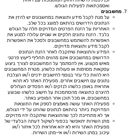
ואסמכתאות לפעילות הגולש.
מחשבונים
על מנת לקבל מידע ותוצאות במחשבונים יש להזין את
הנתונים הדרושים בהתאם למוצג בכל שלב.
האחריות על הזנת הפרטים המדויקים חלה על הגולש
בלבד. הזנת נתונים חלקיים או שגויים עלולה למנוע את
האפשרות להשתמש במחשבונים ולסכל את האפשרות
לקבל מידע ותוצאות מדויקים.
המידע והתוצאות שיתקבלו לאחר הזנת הנתונים
הדרושים במחשבונים אינם מהווים תחליף לייעוץ פרטני
מאיש מקצוע. אין להסתמך על המחשבונים לצורך ביצוע
עסקאות מסוימות או פעולות כלשהן. מטרת המחשבונים
היא להוות כלי עזר בנוסף לחישובים ידניים ו/או הצלבת
נתונים עם חישובים אחרים. מפעילת האתר לא תהא
אחראית באופן כלשהו לנזקים ו/או הפסדים העלולים
להיגרם כתוצאה מהסתמכות על חישוב כלשהו שבוצע
במחשבונים, או מכל תוכן אחר המופיע באתר.
מפעילת האתר עושה מאמצים לספק את התוצאות
המדויקות ביותר בהתאם לנתונים שהוזנו על ידי הגולש,
אך לא מתחייבת לכך שהתוצאות שיתקבלו יהיו מדויקים.
מתן השירות יתאפשר בכפוף לשיקול דעתה הבלעדי של
מפעילת האתר והיא לא יהא אחראית לכל איחור ו/או
עיכוב במתן השירות ו/או אי-מתן השירות.