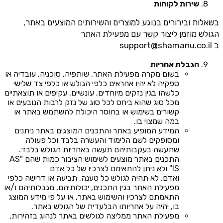
שירות לקוחות
בשאלות ובירורים בנוגע למוצרים והשירותים המוצעים באתר,
הגולש מוזמן ליצור קשר עם מפעילת האתר
ב
support@shamanu.co.il
הגבלת אחריות
בשום מקרה מפעילת האתר, שותפיה, סוכניה, עובדיה או
ספקיה לא יהיו אחראים כלפי הגולש או כלפי צד שלישי
כלשהו בגין נזקים מיוחדים, עונשיים, עקיפים או תוצאתיים
מכל סוג שהוא ביחס לכל סוג של נזק לרבות הנובעים או
קשורים בשימוש או בחוסר היכולת להשתמש באתר או
במה שמצוי בו.
המידע המופיע באתר והתכנים המוצגים באתר ניתנים
ומסופקים לשם הלימוד והעשרה בלבד וכל פעולה
שתעשה בעקבותיהם תעשה באחריות הגולש בלבד.
התכנים באתר מוצעים לשימוש הציבור כמות שהם "AS
IS" ולא ניתן להתאימם לצרכיו של כל אדם
ואדם. לא תהיה לגולש כל טענה, תביעה או דרישה כלפי
מפעילת האתר בגין התכנים, יכולותיהם, מגבלותיהם ו/או
התאמתם לצרכיו והשימוש באתר, או על פי מידע המוצג
בו, יהיה על אחריותו הבלעדית של הגולש באתר.
מפעילת האתר ממליצה לגולשים באתר לנהוג בזהירות,