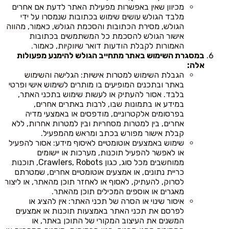
מכיוון שאין באפשרות מפעילת האתר לדעת אם אחרים
מלבד הגולש עושים שימוש בכתובות שנמסרו על ידי
הגולש, מסירת הכתובות והסכמת הגולש, כאמור, מהווה
אישור הגולש להסכמת כל המשתמשים בכתובות
האמורות לקבלת הודעות דואר שיווקיות, כאמור.
במסגרת השימוש באתר מתחייב הגולש להימנע מפעולות
אלה:
הגבלת השימוש למטרות אישיות: הגלישה והשימוש
באתר ובתכנים המופיעים בו מותרים לשימוש אישי ופרטי
בלבד. אסור להעתיק או לעשות שימוש בתכני האתר,
במידע או בתמונות שבו, לרבות באתרים אחרים,
בפרסומים אלקטרוניים, מודפסים או באמצעי מדיה
אחרים, בין למטרות מסחריות ובין למטרות אחרות, ללא
קבלת אישור מפורש בכתב ומראש מהמפעיל.
שימוש באמצעים אוטומטיים לאיסוף מידע: אסור להפעיל
או לאפשר להפעיל תוכנות, מערכות או יישומים
ממוחשבים מכל סוג, כגון Crawlers, Robots, תוכנות
כריית נתונים, או אמצעים אוטומטיים אחרים, שמטרתם
לסרוק, להעתיק, לאסוף או לאחזר תוכן מהאתר, או ליצור
מאגרים או אוספים המכילים תוכן מהאתר.
איסור שינוי או הסרה של תכני האתר: אין להציג או
לפרסם את תכני האתר באמצעות תוכנות או אמצעים
המשנים את העיצוב המקורי של התוכן באתר, או