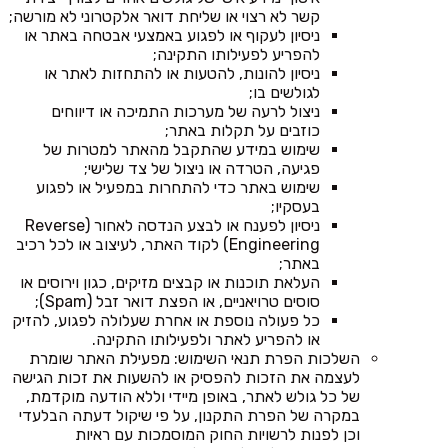
קשר לא רצוי או שליחת דואר אלקטרוני לא מורשה;
ניסיון לעקוף או לפגוע באמצעי אבטחה באתר או
להפריע לפעילותו התקינה;
ניסיון להונות, להטעות או להתחזות לאתר או
לגולשים בו;
ניצול לרעה של מערכות התמיכה או דיווחים
כוזבים על תקלות באתר;
שימוש במידע שהתקבל מהאתר למטרות של
פגיעה, הטרדה או ניצול של צד שלישי;
שימוש באתר כדי להתחרות במפעיל או לפגוע
בעסקיו;
ניסיון לפענח או לבצע הנדסה לאחור (Reverse
Engineering) לקוד האתר, לעיצוב או לכל רכיב
באתר;
העלאת תוכנות או קבצים מזיקים, כגון וירוסים או
סוסים טרויאניים, או הפצת דואר זבל (Spam);
כל פעולה נוספת או אחרת שעלולה לפגוע, להזיק
או להפריע לאתר ולפעילותו התקינה.
השלכות הפרת תנאי השימוש: מפעילת האתר שומרת
לעצמה את הזכות להפסיק או להשעות את זכות הגישה
של כל גולש לאתר, באופן מיידי וללא הודעה מוקדמת,
במקרה של הפרת התקנון, על פי שיקול דעתה הבלעדי
וכן לפנות לרשויות החוק המוסמכות עם ראיות