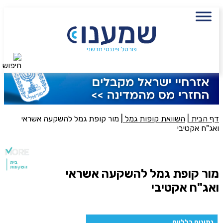
עם מתכנן פיננסי, השאירו פרטים:
שם מלא
פורטל פיננסי חדשני
חיפוש
נייד
פעולה נדרשת
היכן מנוהל החיסכון?
דף הבית
|
השוואת קופות גמל
|
מור קופת גמל להשקעה אשראי
ואג"ח אקטיבי
סכום חיסכון בקרן
מור קופת גמל להשקעה אשראי
ואג"ח אקטיבי
אני מאשר את תנאיי השימוש והפרטיות של האתר
מאשר כי פרטיי ישמשו לקבלת פניות והצעות שיווקיות למוצרים
פנסיוניים\ביטוח באמצעות טלפון, מייל או SMS מאיתנו או צד שלישי
נתונים כלליים