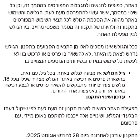
באתר, כפופים לתנאים ולמגבלות המפורטים במסמך זה, וכן כל
שינוי במסמך, אשר עשוי להתפרסם מעת לעת. הגלישה והשימוש
באתר מהווה את הסכמת הגולש ל
כל
תנאי השימוש המפורטים
בתקנון זה ולהיותו של תקנון זה מסמך משפטי מחייב, בין הגולש
לבין מפעילת האתר.
ככל והגולש אינו מסכים לאלו מן התנאים הקבועים בתקנון, הגולש
נדרש לצאת מן האתר, לא להשאיר בו פרטים או לרכוש בו ולא
לעשות כל שימוש במידע ובשירותים הנוספים המצויים בו.
גיל הגולש
: אין מניעה לגלוש באתר, בכל גיל. עם זאת,
בהשארת פרטים או רכישה באתר, הגולש מצהיר שגילו מעל 18.
גולשים צעירים יותר מתבקשים להשאיר פרטים או לבצע רכישה
באתר
אך ורק
באמצעות אחד ההורים.
עדכון ושינוי התקנון
מפעילת האתר רשאית לשנות תקנון זה מעת לעת לפי שיקול דעתו
הבלעדי והמלא, ושינויים אלה ייכנסו לתוקפם באופן מיידי, עם
פרסומם.
התקנון עודכן לאחרונה ביום 28 לחודש אוגוסט 2025.