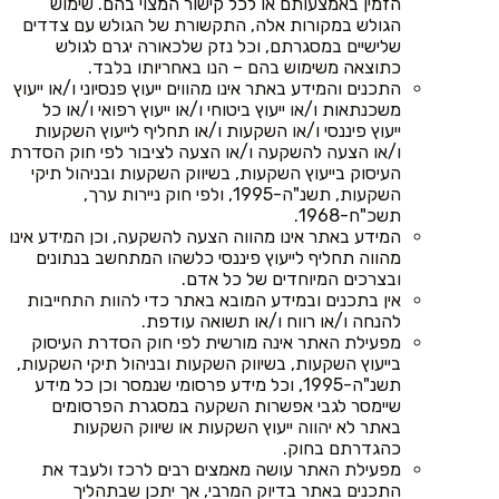
הזמין באמצעותם או לכל קישור המצוי בהם. שימוש
הגולש במקורות אלה, התקשורת של הגולש עם צדדים
שלישיים במסגרתם, וכל נזק שלכאורה יגרם לגולש
כתוצאה משימוש בהם – הנו באחריותו בלבד.
התכנים והמידע באתר אינו מהווים ייעוץ פנסיוני ו/או ייעוץ
משכנתאות ו/או ייעוץ ביטוחי ו/או ייעוץ רפואי ו/או כל
ייעוץ פיננסי ו/או השקעות ו/או תחליף לייעוץ השקעות
ו/או הצעה להשקעה ו/או הצעה לציבור לפי חוק הסדרת
העיסוק בייעוץ השקעות, בשיווק השקעות ובניהול תיקי
השקעות, תשנ"ה-1995, ולפי חוק ניירות ערך,
תשכ"ח-1968.
המידע באתר אינו מהווה הצעה להשקעה, וכן המידע אינו
מהווה תחליף לייעוץ פיננסי כלשהו המתחשב בנתונים
ובצרכים המיוחדים של כל אדם.
אין בתכנים ובמידע המובא באתר כדי להוות התחייבות
להנחה ו/או רווח ו/או תשואה עודפת.
מפעילת האתר אינה מורשית לפי חוק הסדרת העיסוק
בייעוץ השקעות, בשיווק השקעות ובניהול תיקי השקעות,
תשנ"ה-1995, וכל מידע פרסומי שנמסר וכן כל מידע
שיימסר לגבי אפשרות השקעה במסגרת הפרסומים
באתר לא יהווה ייעוץ השקעות או שיווק השקעות
כהגדרתם בחוק.
מפעילת האתר עושה מאמצים רבים לרכז ולעבד את
התכנים באתר בדיוק המרבי, אך יתכן שבתהליך