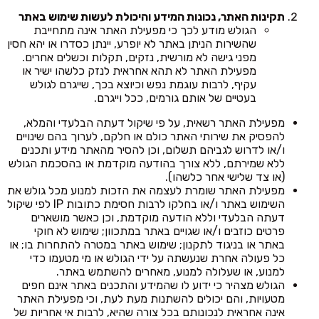
תקינות האתר, נכונות המידע והיכולת לעשות שימוש באתר
הגולש מודע לכך כי מפעילת האתר אינה מתחייבת
שהשירות הניתן באתר לא יופרע, יינתן כסדרו או יהא חסין
מפני גישה לא מורשית, נזקים, תקלות וכשלים אחרים.
מפעילת האתר לא תהא אחראית לנזק כלשהו ישיר או
עקיף, לרבות עוגמת נפש וכיוצא בכך, שייגרם לגולש
בעטיים של אותם גורמים, ככל וייגרם.
מפעילת האתר רשאית, על פי שיקול דעתה הבלעדי והמלא,
להפסיק את שירותי האתר כולם או חלקם, לערוך בהם שינויים
ו/או לדרוש לגביהם תשלום, וכן להסיר מהאתר מידע ותכנים
ללא שמירתם, ללא צורך בהודעה מוקדמת או בהסכמת הגולש
(או צד שלישי אחר כלשהו).
מפעילת האתר שומרת לעצמה את הזכות למנוע מכל גולש את
השימוש באתר ו/או בחלקו לרבות חסימת כתובות IP לפי שיקול
דעתה הבלעדי וללא הודעה מוקדמת, וכן כאשר מושארים
פרטים כוזבים ו/או שגויים באתר במתכוון; שימוש לא חוקי
באתר או בניגוד לתקנון; שימוש באתר במטרה להתחרות בו; או
כל פעולה אחרת שנעשתה על ידי הגולש או מי מטעמו כדי
למנוע, או שעלולה למנוע, מאחרים להשתמש באתר.
הגולש מצהיר כי ידוע לו שהמידע והתכנים באתר אינם חפים
מטעויות, והם יכולים להשתנות מעת לעת, וכי מפעילת האתר
אינה אחראית לנכונותם בכל צורה שהיא, לרבות אי אחריות של