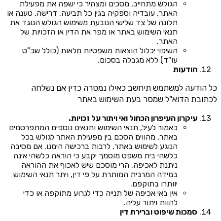
הגולש מתחייב, מסכים ומצהיר כי ישפה את מפעילת
האתר, עובדיה וספקיה בגין כל תביעה, דרישה, טענה או
תלונה של צד שלישי הנובעת משימוש הגולש הנוגד את
תנאי השימוש באתר או מפר את הדין או הזכויות של
האתר.
השיפוי יכלול הוצאות משפטיות מלאות (כולל שכ"ט
עו"ד) ללא מגבלה בסכום.
הודעות
כל הודעה למשתמש תיחשב כאילו נמסרה כדין אם נשלחה
לכתובת הדוא"ל שמסר בעת השימוש באתר
עיקרון העיפרון הכחול ואי ויתור על זכויות.
כאמור לעיל, תנאי השימוש ותנאים נוספים המתפרסמים
באתר, מהווים הסכם בין מפעילת האתר לגולש בכל
הנוגע לשימוש באתר, לרבות ברכישה הימנו. אם מסיבה
כלשהי בית משפט מוסמך יקבע כי הוראה כלשהי אינה
ניתנת לאכיפה, הרי מוסכם שיש לאכוף את ההוראה
במידה המרבית המותרת על פי דין, ויתר תנאי השימוש
יוותרו בתוקפם.
אין באי אכיפה של תנייה כדי לגרוע מתוקפה או כדי
להוות ויתור עליה.
סמכות שיפוט וברירת דין