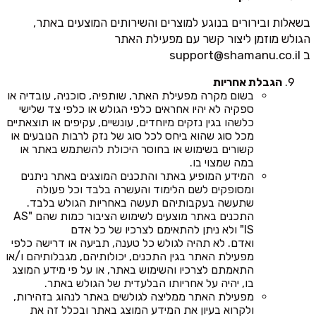
בשאלות ובירורים בנוגע למוצרים והשירותים המוצעים באתר,
הגולש מוזמן ליצור קשר עם מפעילת האתר
ב
support@shamanu.co.il
הגבלת אחריות
בשום מקרה מפעילת האתר, שותפיה, סוכניה, עובדיה או
ספקיה לא יהיו אחראים כלפי הגולש או כלפי צד שלישי
כלשהו בגין נזקים מיוחדים, עונשיים, עקיפים או תוצאתיים
מכל סוג שהוא ביחס לכל סוג של נזק לרבות הנובעים או
קשורים בשימוש או בחוסר היכולת להשתמש באתר או
במה שמצוי בו.
המידע המופיע באתר והתכנים המוצגים באתר ניתנים
ומסופקים לשם הלימוד והעשרה בלבד וכל פעולה
שתעשה בעקבותיהם תעשה באחריות הגולש בלבד.
התכנים באתר מוצעים לשימוש הציבור כמות שהם "AS
IS" ולא ניתן להתאימם לצרכיו של כל אדם
ואדם. לא תהיה לגולש כל טענה, תביעה או דרישה כלפי
מפעילת האתר בגין התכנים, יכולותיהם, מגבלותיהם ו/או
התאמתם לצרכיו והשימוש באתר, או על פי מידע המוצג
בו, יהיה על אחריותו הבלעדית של הגולש באתר.
מפעילת האתר ממליצה לגולשים באתר לנהוג בזהירות,
ולקרוא בעיון את המידע המוצג באתר ובכלל זה את