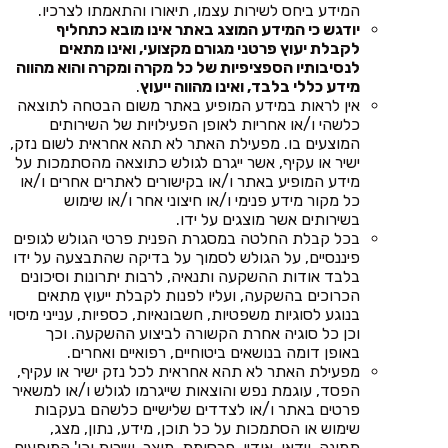
המידע ביחס לשירות עצמו, תיאורו והתאמתו לצרכיו.
יודגש כי המידע המוצג באתר אינו מובא כתחליף
לקבלת יעוץ פרטני מגורם מקצועי, ואינו מתאים
לנסיבותיו הספציפיות של כל מקרה ומקרה והוא מהווה
מידע כללי בלבד, ואינו מהווה ייעוץ
.
אין לראות במידע המופיע באתר משום הבטחה לתוצאה
כלשהי ו/או אחריות לאופן הפעילויות של השירותים
המוצעים בו. מפעילת האתר לא תהא אחראית לשום נזק,
ישיר או עקיף, אשר ייגרם לגולש כתוצאה מהסתמכות על
מידע המופיע באתר ו/או בקישורים לאתרים אחרים ו/או
כל מקור מידע פנימי ו/או חיצוני אחר ו/או שימוש
בשירותים אשר מוצגים על ידו.
בכל קבלת החלטה במסגרת הפנית פרטי הגולש לגופים
פיננסיים, על הגולש לסמוך על בדיקה שהתבצעה על ידו
בלבד אודות ההשקעה ותנאיה, לרבות יתרונות וסיכונים
הכרוכים בהשקעה, ועליו לפנות לקבלת ייעוץ מתאים
בנוגע לסוגיות משפטיות, חשבונאיות, כספיות, ענייני מיסוי
וכן כל סוגיה אחרת הקשורה לביצוע ההשקעה. וכך
באופן דומה בנושאים ביטוחיים, רפואיים ואחרים.
מפעילת האתר לא תהא אחראית לכל נזק ישיר או עקיף,
הפסד, עוגמת נפש והוצאות שייגרמו לגולש ו/או למשאיר
פרטים באתר ו/או לצדדים שלישיים כלשהם בעקבות
שימוש או הסתמכות על כל תוכן, מידע, נתון, מצג,
תמונה, וידאו, אודיו, פרסומת, מוצר, שירות וכו' המופעים