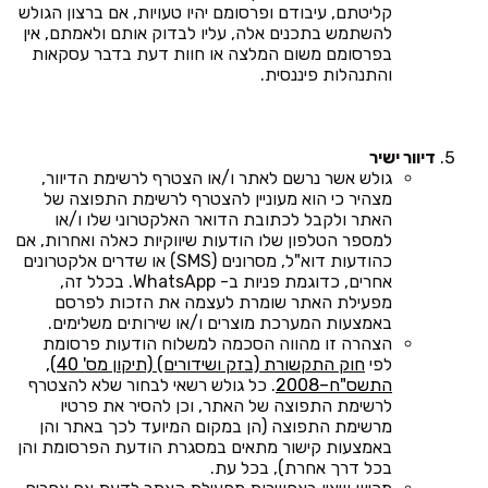
קליטתם, עיבודם ופרסומם יהיו טעויות, אם ברצון הגולש
להשתמש בתכנים אלה, עליו לבדוק אותם ולאמתם, אין
בפרסומם משום המלצה או חוות דעת בדבר עסקאות
והתנהלות פיננסית.
דיוור ישיר
גולש אשר נרשם לאתר ו/או הצטרף לרשימת הדיוור,
מצהיר כי הוא מעוניין להצטרף לרשימת התפוצה של
האתר ולקבל לכתובת הדואר האלקטרוני שלו ו/או
למספר הטלפון שלו הודעות שיווקיות כאלה ואחרות, אם
כהודעות דוא"ל, מסרונים (SMS) או שדרים אלקטרונים
אחרים, כדוגמת פניות ב- WhatsApp. בכלל זה,
מפעילת האתר שומרת לעצמה את הזכות לפרסם
באמצעות המערכת מוצרים ו/או שירותים משלימים.
הצהרה זו מהווה הסכמה למשלוח הודעות פרסומת
לפי
חוק התקשורת (בזק ושידורים) (תיקון מס' 40),
התשס"ח–2008
. כל גולש רשאי לבחור שלא להצטרף
לרשימת התפוצה של האתר, וכן להסיר את פרטיו
מרשימת התפוצה (הן במקום המיועד לכך באתר והן
באמצעות קישור מתאים במסגרת הודעת הפרסומת והן
בכל דרך אחרת), בכל עת.