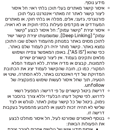
מידע נוסף.
איסור קישור מאתרים בעלי תוכן בלתי ראוי: חל איסור
ליצור קישור לאתר זה מאתרי אינטרנט בעלי תוכן
פורנוגרפי, גזעני, אלים, מפלה או בלתי חוקי, או מאתרים
המעודדים או מקדמים פעילות בלתי חוקית או לא ראויה.
איסור יצירת "קישור עמוק": חל איסור לבצע "קישור
עמוק" (Deep Linking), שמשמעותו יצירת קישור ישיר
לתוכן מסוים באתר במנותק מהעמוד השלם שבו התוכן
נמצא באתר. קישור מותר יהיה רק לעמוד שלם באתר,
כפי שהוא ("AS IS"), באופן המאפשר צפייה ושימוש
מלאים ותקינים בעמוד. אין ליצור קישורים ישירים
לתמונות, קבצים או מדיה אחרת, ללא העמוד המלא
המקורי. כמו כן, חובה שהקישור לעמוד יציג את הכתובת
המדויקת של דף האינטרנט באתר, ללא הסתרה, שינוי או
הטעיה, תוך שחל איסור לעשות שימוש בפונקציה של
unfollow.
דרישת ביטול קישורים על פי דרישה: המפעיל רשאי
לדרוש, לפי שיקול דעתו הבלעדי וללא צורך בהסבר או
נימוק, ביטול של כל קישור עמוק לאתר. לגולש או לצד
שלישי לא תהיה זכות לטעון או לתבוע מהמפעיל בעקבות
דרישה זו.
בנוסף לאיסורים שפורטו לעיל, חל איסור מוחלט לבצע
את הפעולות הבאות:
איסוף מידע אישי של גולשים אחרים לצורך יצירת