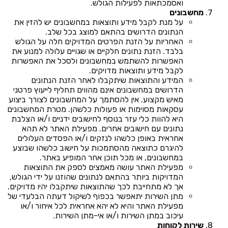
ואסמכתאות לפעילות הגולש.
מחשבונים
על מנת לקבל מידע ותוצאות במחשבונים יש להזין את
הנתונים הדרושים בהתאם למוצג בכל שלב.
האחריות על הזנת הפרטים המדויקים חלה על הגולש
בלבד. הזנת נתונים חלקיים או שגויים עלולה למנוע את
האפשרות להשתמש במחשבונים ולסכל את האפשרות
לקבל מידע ותוצאות מדויקים.
המידע והתוצאות שיתקבלו לאחר הזנת הנתונים
הדרושים במחשבונים אינם מהווים תחליף לייעוץ פרטני
מאיש מקצוע. אין להסתמך על המחשבונים לצורך ביצוע
עסקאות מסוימות או פעולות כלשהן. מטרת המחשבונים
היא להוות כלי עזר בנוסף לחישובים ידניים ו/או הצלבת
נתונים עם חישובים אחרים. מפעילת האתר לא תהא
אחראית באופן כלשהו לנזקים ו/או הפסדים העלולים
להיגרם כתוצאה מהסתמכות על חישוב כלשהו שבוצע
במחשבונים, או מכל תוכן אחר המופיע באתר.
מפעילת האתר עושה מאמצים לספק את התוצאות
המדויקות ביותר בהתאם לנתונים שהוזנו על ידי הגולש,
אך לא מתחייבת לכך שהתוצאות שיתקבלו יהיו מדויקים.
מתן השירות יתאפשר בכפוף לשיקול דעתה הבלעדי של
מפעילת האתר והיא לא יהא אחראית לכל איחור ו/או
עיכוב במתן השירות ו/או אי-מתן השירות.
שירות לקוחות