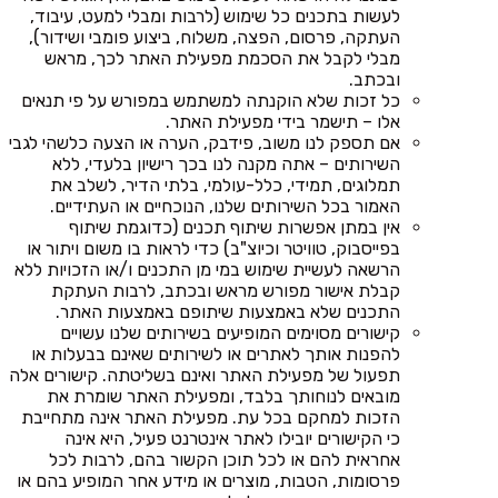
לעשות בתכנים כל שימוש (לרבות ומבלי למעט, עיבוד,
העתקה, פרסום, הפצה, משלוח, ביצוע פומבי ושידור),
מבלי לקבל את הסכמת מפעילת האתר לכך, מראש
ובכתב.
כל זכות שלא הוקנתה למשתמש במפורש על פי תנאים
אלו – תישמר בידי מפעילת האתר.
אם תספק לנו משוב, פידבק, הערה או הצעה כלשהי לגבי
השירותים – אתה מקנה לנו בכך רישיון בלעדי, ללא
תמלוגים, תמידי, כלל-עולמי, בלתי הדיר, לשלב את
האמור בכל השירותים שלנו, הנוכחיים או העתידיים.
אין במתן אפשרות שיתוף תכנים (כדוגמת שיתוף
בפייסבוק, טוויטר וכיוצ"ב) כדי לראות בו משום ויתור או
הרשאה לעשיית שימוש במי מן התכנים ו/או הזכויות ללא
קבלת אישור מפורש מראש ובכתב, לרבות העתקת
התכנים שלא באמצעות שיתופם באמצעות האתר.
קישורים מסוימים המופיעים בשירותים שלנו עשויים
להפנות אותך לאתרים או לשירותים שאינם בבעלות או
תפעול של מפעילת האתר ואינם בשליטתה. קישורים אלה
מובאים לנוחותך בלבד, ומפעילת האתר שומרת את
הזכות למחקם בכל עת. מפעילת האתר אינה מתחייבת
כי הקישורים יובילו לאתר אינטרנט פעיל, היא אינה
אחראית להם או לכל תוכן הקשור בהם, לרבות לכל
פרסומות, הטבות, מוצרים או מידע אחר המופיע בהם או