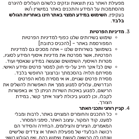
מפעילת האתר בגין תוצאות ונזקים כלשהם העלולים להיגרם
מהסתמכות על המידע והתכנים באתר במישרין ו/או
בעקיפין.
השימוש במידע המצוי באתר הינו באחריות הגולש
בלבד
.
מדיניות הפרטיות
שימוש בשירותים שלנו כפוף למדיניות הפרטיות
המפורסמת באתר – [להכניס כתובת]
בשימושך בשירותים שלנו – אתה מסכים גם למדיניות
הפרטיות, אשר מפרטת את מדיניות איסוף המידע לסוגיו,
מטרות האיסוף, השימושים שנעשה במידע שנאסף ועוד.
שים לב! אינך חייב על-פי חוק למסור פרטים ומידע האישי.
מסירתם תלויה בהסכמתך וברצונך החופשי בלבד.
מסירת פרטים שגויים, או אי מסירת מלוא הפרטים
הנדרשים, עלולים למנוע ממך את האפשרות להשלים את
הרישום, לפגוע באיכות השירות הניתן לך או באפשרות
לקבלו, וכן לפגוע ביכולת ליצור איתך קשר, במידת
הצורך.
קניין רוחני ותכני האתר
כל התכנים והחומרים המצויים באתר, לרבות ומבלי
למעט, קוד המקור, עיצוב האתר, סימני המסחר,
המאמרים, הציורים והצילומים, הבחירה והסידור הם
רכושה הבלעדי של מפעילת האתר או צדדים שלישיים
שנתנו לה הרשאה לעשות שימוש בהם, ואין הגולש רשאי