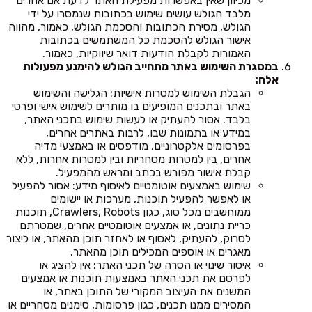
מכיוון שאין באפשרות מפעילת האתר לדעת אם אחרים
מלבד הגולש עושים שימוש בכתובות שנמסרו על ידי
הגולש, מסירת הכתובות והסכמת הגולש, כאמור, מהווה
אישור הגולש להסכמת כל המשתמשים בכתובות
האמורות לקבלת הודעות דואר שיווקיות, כאמור.
במסגרת השימוש באתר מתחייב הגולש להימנע מפעולות
אלה:
הגבלת השימוש למטרות אישיות: הגלישה והשימוש
באתר ובתכנים המופיעים בו מותרים לשימוש אישי ופרטי
בלבד. אסור להעתיק או לעשות שימוש בתכני האתר,
במידע או בתמונות שבו, לרבות באתרים אחרים,
בפרסומים אלקטרוניים, מודפסים או באמצעי מדיה
אחרים, בין למטרות מסחריות ובין למטרות אחרות, ללא
קבלת אישור מפורש בכתב ומראש מהמפעיל.
שימוש באמצעים אוטומטיים לאיסוף מידע: אסור להפעיל
או לאפשר להפעיל תוכנות, מערכות או יישומים
ממוחשבים מכל סוג, כגון Crawlers, Robots, תוכנות
כריית נתונים, או אמצעים אוטומטיים אחרים, שמטרתם
לסרוק, להעתיק, לאסוף או לאחזר תוכן מהאתר, או ליצור
מאגרים או אוספים המכילים תוכן מהאתר.
איסור שינוי או הסרה של תכני האתר: אין להציג או
לפרסם את תכני האתר באמצעות תוכנות או אמצעים
המשנים את העיצוב המקורי של התוכן באתר, או
המסירים ממנו תכנים, כגון פרסומות, סימנים מסחריים או