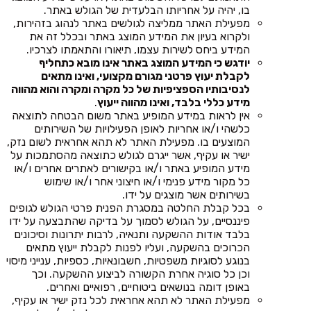
בו, יהיה על אחריותו הבלעדית של הגולש באתר.
מפעילת האתר ממליצה לגולשים באתר לנהוג בזהירות,
ולקרוא בעיון את המידע המוצג באתר ובכלל זה את
המידע ביחס לשירות עצמו, תיאורו והתאמתו לצרכיו.
יודגש כי המידע המוצג באתר אינו מובא כתחליף
לקבלת יעוץ פרטני מגורם מקצועי, ואינו מתאים
לנסיבותיו הספציפיות של כל מקרה ומקרה והוא מהווה
מידע כללי בלבד, ואינו מהווה ייעוץ
.
אין לראות במידע המופיע באתר משום הבטחה לתוצאה
כלשהי ו/או אחריות לאופן הפעילויות של השירותים
המוצעים בו. מפעילת האתר לא תהא אחראית לשום נזק,
ישיר או עקיף, אשר ייגרם לגולש כתוצאה מהסתמכות על
מידע המופיע באתר ו/או בקישורים לאתרים אחרים ו/או
כל מקור מידע פנימי ו/או חיצוני אחר ו/או שימוש
בשירותים אשר מוצגים על ידו.
בכל קבלת החלטה במסגרת הפנית פרטי הגולש לגופים
פיננסיים, על הגולש לסמוך על בדיקה שהתבצעה על ידו
בלבד אודות ההשקעה ותנאיה, לרבות יתרונות וסיכונים
הכרוכים בהשקעה, ועליו לפנות לקבלת ייעוץ מתאים
בנוגע לסוגיות משפטיות, חשבונאיות, כספיות, ענייני מיסוי
וכן כל סוגיה אחרת הקשורה לביצוע ההשקעה. וכך
באופן דומה בנושאים ביטוחיים, רפואיים ואחרים.
מפעילת האתר לא תהא אחראית לכל נזק ישיר או עקיף,