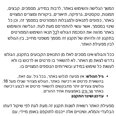
המשך הגלישה והשימוש באתר, לרבות במידע, מסמכים, קבצים,
תמונות, טקסטים, גרפיקה, תיאורים, ביקורות ומוצרים המצויים
באתר, כפופים לתנאים ולמגבלות המפורטים במסמך זה, וכן כל
שינוי במסמך, אשר עשוי להתפרסם מעת לעת. הגלישה והשימוש
באתר מהווה את הסכמת הגולש ל
כל
תנאי השימוש המפורטים
בתקנון זה ולהיותו של תקנון זה מסמך משפטי מחייב, בין הגולש
לבין מפעילת האתר.
ככל והגולש אינו מסכים לאלו מן התנאים הקבועים בתקנון, הגולש
נדרש לצאת מן האתר, לא להשאיר בו פרטים או לרכוש בו ולא
לעשות כל שימוש במידע ובשירותים הנוספים המצויים בו.
גיל הגולש
: אין מניעה לגלוש באתר, בכל גיל. עם זאת,
בהשארת פרטים או רכישה באתר, הגולש מצהיר שגילו מעל 18.
גולשים צעירים יותר מתבקשים להשאיר פרטים או לבצע רכישה
באתר
אך ורק
באמצעות אחד ההורים.
עדכון ושינוי התקנון
מפעילת האתר רשאית לשנות תקנון זה מעת לעת לפי שיקול דעתו
הבלעדי והמלא, ושינויים אלה ייכנסו לתוקפם באופן מיידי, עם