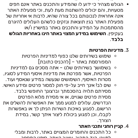
הגולש מצהיר כי ידוע לו שהמידע והתכנים באתר אינם חפים
מטעויות, והם יכולים להשתנות מעת לעת, וכי מפעילת האתר
אינה אחראית לנכונותם בכל צורה שהיא, לרבות אי אחריות של
מפעילת האתר בגין תוצאות ונזקים כלשהם העלולים להיגרם
מהסתמכות על המידע והתכנים באתר במישרין ו/או
בעקיפין.
השימוש במידע המצוי באתר הינו באחריות הגולש
בלבד
.
מדיניות הפרטיות
שימוש בשירותים שלנו כפוף למדיניות הפרטיות
המפורסמת באתר – [להכניס כתובת]
בשימושך בשירותים שלנו – אתה מסכים גם למדיניות
הפרטיות, אשר מפרטת את מדיניות איסוף המידע לסוגיו,
מטרות האיסוף, השימושים שנעשה במידע שנאסף ועוד.
שים לב! אינך חייב על-פי חוק למסור פרטים ומידע האישי.
מסירתם תלויה בהסכמתך וברצונך החופשי בלבד.
מסירת פרטים שגויים, או אי מסירת מלוא הפרטים
הנדרשים, עלולים למנוע ממך את האפשרות להשלים את
הרישום, לפגוע באיכות השירות הניתן לך או באפשרות
לקבלו, וכן לפגוע ביכולת ליצור איתך קשר, במידת
הצורך.
קניין רוחני ותכני האתר
כל התכנים והחומרים המצויים באתר, לרבות ומבלי
למעט, קוד המקור, עיצוב האתר, סימני המסחר,