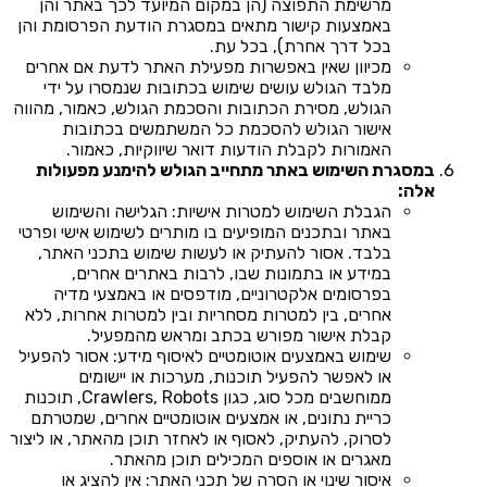
מרשימת התפוצה (הן במקום המיועד לכך באתר והן
באמצעות קישור מתאים במסגרת הודעת הפרסומת והן
בכל דרך אחרת), בכל עת.
מכיוון שאין באפשרות מפעילת האתר לדעת אם אחרים
מלבד הגולש עושים שימוש בכתובות שנמסרו על ידי
הגולש, מסירת הכתובות והסכמת הגולש, כאמור, מהווה
אישור הגולש להסכמת כל המשתמשים בכתובות
האמורות לקבלת הודעות דואר שיווקיות, כאמור.
במסגרת השימוש באתר מתחייב הגולש להימנע מפעולות
אלה:
הגבלת השימוש למטרות אישיות: הגלישה והשימוש
באתר ובתכנים המופיעים בו מותרים לשימוש אישי ופרטי
בלבד. אסור להעתיק או לעשות שימוש בתכני האתר,
במידע או בתמונות שבו, לרבות באתרים אחרים,
בפרסומים אלקטרוניים, מודפסים או באמצעי מדיה
אחרים, בין למטרות מסחריות ובין למטרות אחרות, ללא
קבלת אישור מפורש בכתב ומראש מהמפעיל.
שימוש באמצעים אוטומטיים לאיסוף מידע: אסור להפעיל
או לאפשר להפעיל תוכנות, מערכות או יישומים
ממוחשבים מכל סוג, כגון Crawlers, Robots, תוכנות
כריית נתונים, או אמצעים אוטומטיים אחרים, שמטרתם
לסרוק, להעתיק, לאסוף או לאחזר תוכן מהאתר, או ליצור
מאגרים או אוספים המכילים תוכן מהאתר.
איסור שינוי או הסרה של תכני האתר: אין להציג או