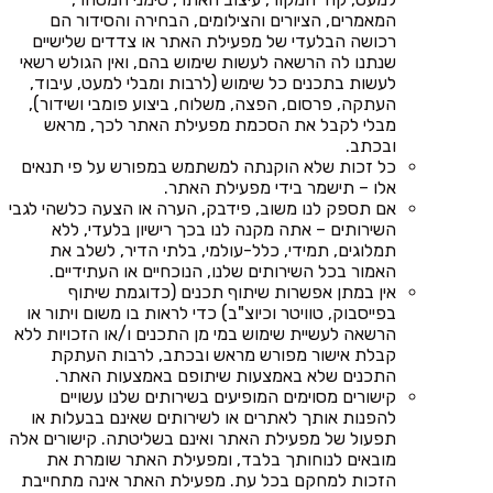
המאמרים, הציורים והצילומים, הבחירה והסידור הם
רכושה הבלעדי של מפעילת האתר או צדדים שלישיים
שנתנו לה הרשאה לעשות שימוש בהם, ואין הגולש רשאי
לעשות בתכנים כל שימוש (לרבות ומבלי למעט, עיבוד,
העתקה, פרסום, הפצה, משלוח, ביצוע פומבי ושידור),
מבלי לקבל את הסכמת מפעילת האתר לכך, מראש
ובכתב.
כל זכות שלא הוקנתה למשתמש במפורש על פי תנאים
אלו – תישמר בידי מפעילת האתר.
אם תספק לנו משוב, פידבק, הערה או הצעה כלשהי לגבי
השירותים – אתה מקנה לנו בכך רישיון בלעדי, ללא
תמלוגים, תמידי, כלל-עולמי, בלתי הדיר, לשלב את
האמור בכל השירותים שלנו, הנוכחיים או העתידיים.
אין במתן אפשרות שיתוף תכנים (כדוגמת שיתוף
בפייסבוק, טוויטר וכיוצ"ב) כדי לראות בו משום ויתור או
הרשאה לעשיית שימוש במי מן התכנים ו/או הזכויות ללא
קבלת אישור מפורש מראש ובכתב, לרבות העתקת
התכנים שלא באמצעות שיתופם באמצעות האתר.
קישורים מסוימים המופיעים בשירותים שלנו עשויים
להפנות אותך לאתרים או לשירותים שאינם בבעלות או
תפעול של מפעילת האתר ואינם בשליטתה. קישורים אלה
מובאים לנוחותך בלבד, ומפעילת האתר שומרת את
הזכות למחקם בכל עת. מפעילת האתר אינה מתחייבת