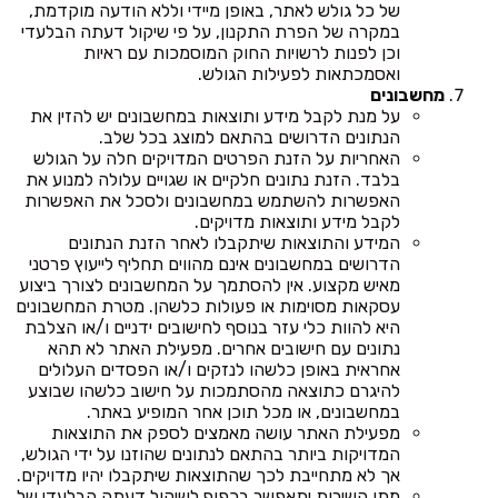
של כל גולש לאתר, באופן מיידי וללא הודעה מוקדמת,
במקרה של הפרת התקנון, על פי שיקול דעתה הבלעדי
וכן לפנות לרשויות החוק המוסמכות עם ראיות
ואסמכתאות לפעילות הגולש.
מחשבונים
על מנת לקבל מידע ותוצאות במחשבונים יש להזין את
הנתונים הדרושים בהתאם למוצג בכל שלב.
האחריות על הזנת הפרטים המדויקים חלה על הגולש
בלבד. הזנת נתונים חלקיים או שגויים עלולה למנוע את
האפשרות להשתמש במחשבונים ולסכל את האפשרות
לקבל מידע ותוצאות מדויקים.
המידע והתוצאות שיתקבלו לאחר הזנת הנתונים
הדרושים במחשבונים אינם מהווים תחליף לייעוץ פרטני
מאיש מקצוע. אין להסתמך על המחשבונים לצורך ביצוע
עסקאות מסוימות או פעולות כלשהן. מטרת המחשבונים
היא להוות כלי עזר בנוסף לחישובים ידניים ו/או הצלבת
נתונים עם חישובים אחרים. מפעילת האתר לא תהא
אחראית באופן כלשהו לנזקים ו/או הפסדים העלולים
להיגרם כתוצאה מהסתמכות על חישוב כלשהו שבוצע
במחשבונים, או מכל תוכן אחר המופיע באתר.
מפעילת האתר עושה מאמצים לספק את התוצאות
המדויקות ביותר בהתאם לנתונים שהוזנו על ידי הגולש,
אך לא מתחייבת לכך שהתוצאות שיתקבלו יהיו מדויקים.
מתן השירות יתאפשר בכפוף לשיקול דעתה הבלעדי של