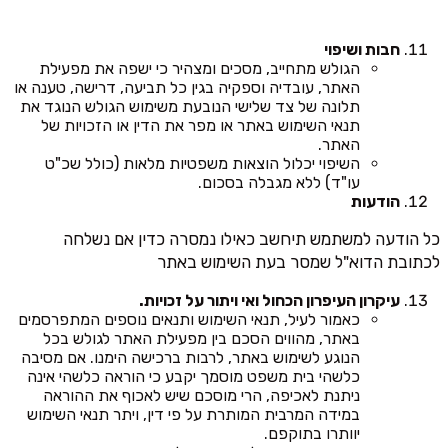
חבות ושיפוי
הגולש מתחייב, מסכים ומצהיר כי ישפה את מפעילת
האתר, עובדיה וספקיה בגין כל תביעה, דרישה, טענה או
תלונה של צד שלישי הנובעת משימוש הגולש הנוגד את
תנאי השימוש באתר או מפר את הדין או הזכויות של
האתר.
השיפוי יכלול הוצאות משפטיות מלאות (כולל שכ"ט
עו"ד) ללא מגבלה בסכום.
הודעות
כל הודעה למשתמש תיחשב כאילו נמסרה כדין אם נשלחה
לכתובת הדוא"ל שמסר בעת השימוש באתר
עיקרון העיפרון הכחול ואי ויתור על זכויות.
כאמור לעיל, תנאי השימוש ותנאים נוספים המתפרסמים
באתר, מהווים הסכם בין מפעילת האתר לגולש בכל
הנוגע לשימוש באתר, לרבות ברכישה הימנו. אם מסיבה
כלשהי בית משפט מוסמך יקבע כי הוראה כלשהי אינה
ניתנת לאכיפה, הרי מוסכם שיש לאכוף את ההוראה
במידה המרבית המותרת על פי דין, ויתר תנאי השימוש
יוותרו בתוקפם.