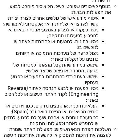
דרישה זו.
בנוסף לאיסורים שפורטו לעיל, חל איסור מוחלט לבצע
את הפעולות הבאות:
איסוף מידע אישי של גולשים אחרים לצורך יצירת
קשר לא רצוי או שליחת דואר אלקטרוני לא מורשה;
ניסיון לעקוף או לפגוע באמצעי אבטחה באתר או
להפריע לפעילותו התקינה;
ניסיון להונות, להטעות או להתחזות לאתר או
לגולשים בו;
ניצול לרעה של מערכות התמיכה או דיווחים
כוזבים על תקלות באתר;
שימוש במידע שהתקבל מהאתר למטרות של
פגיעה, הטרדה או ניצול של צד שלישי;
שימוש באתר כדי להתחרות במפעיל או לפגוע
בעסקיו;
ניסיון לפענח או לבצע הנדסה לאחור (Reverse
Engineering) לקוד האתר, לעיצוב או לכל רכיב
באתר;
העלאת תוכנות או קבצים מזיקים, כגון וירוסים או
סוסים טרויאניים, או הפצת דואר זבל (Spam);
כל פעולה נוספת או אחרת שעלולה לפגוע, להזיק
או להפריע לאתר ולפעילותו התקינה.
השלכות הפרת תנאי השימוש: מפעילת האתר שומרת
לעצמה את הזכות להפסיק או להשעות את זכות הגישה