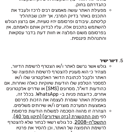
כהגדרתם בחוק.
מפעילת האתר עושה מאמצים רבים לרכז ולעבד את
התכנים באתר בדיוק המרבי, אך יתכן שבתהליך
קליטתם, עיבודם ופרסומם יהיו טעויות, אם ברצון הגולש
להשתמש בתכנים אלה, עליו לבדוק אותם ולאמתם, אין
בפרסומם משום המלצה או חוות דעת בדבר עסקאות
והתנהלות פיננסית.
דיוור ישיר
גולש אשר נרשם לאתר ו/או הצטרף לרשימת הדיוור,
מצהיר כי הוא מעוניין להצטרף לרשימת התפוצה של
האתר ולקבל לכתובת הדואר האלקטרוני שלו ו/או
למספר הטלפון שלו הודעות שיווקיות כאלה ואחרות, אם
כהודעות דוא"ל, מסרונים (SMS) או שדרים אלקטרונים
אחרים, כדוגמת פניות ב- WhatsApp. בכלל זה,
מפעילת האתר שומרת לעצמה את הזכות לפרסם
באמצעות המערכת מוצרים ו/או שירותים משלימים.
הצהרה זו מהווה הסכמה למשלוח הודעות פרסומת
לפי
חוק התקשורת (בזק ושידורים) (תיקון מס' 40),
התשס"ח–2008
. כל גולש רשאי לבחור שלא להצטרף
לרשימת התפוצה של האתר, וכן להסיר את פרטיו