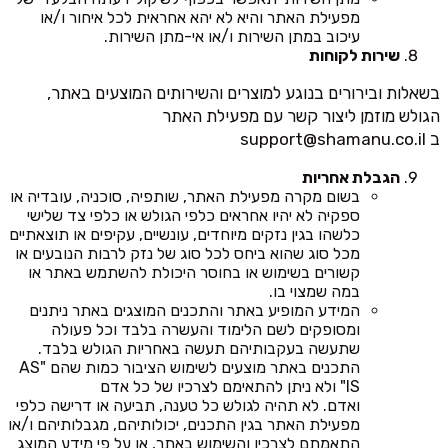
מפעילת האתר והיא לא יהא אחראית לכל איחור ו/או
עיכוב במתן השירות ו/או אי-מתן השירות.
שירות לקוחות
בשאלות ובירורים בנוגע למוצרים והשירותים המוצעים באתר,
הגולש מוזמן ליצור קשר עם מפעילת האתר
ב
support@shamanu.co.il
הגבלת אחריות
בשום מקרה מפעילת האתר, שותפיה, סוכניה, עובדיה או
ספקיה לא יהיו אחראים כלפי הגולש או כלפי צד שלישי
כלשהו בגין נזקים מיוחדים, עונשיים, עקיפים או תוצאתיים
מכל סוג שהוא ביחס לכל סוג של נזק לרבות הנובעים או
קשורים בשימוש או בחוסר היכולת להשתמש באתר או
במה שמצוי בו.
המידע המופיע באתר והתכנים המוצגים באתר ניתנים
ומסופקים לשם הלימוד והעשרה בלבד וכל פעולה
שתעשה בעקבותיהם תעשה באחריות הגולש בלבד.
התכנים באתר מוצעים לשימוש הציבור כמות שהם "AS
IS" ולא ניתן להתאימם לצרכיו של כל אדם
ואדם. לא תהיה לגולש כל טענה, תביעה או דרישה כלפי
מפעילת האתר בגין התכנים, יכולותיהם, מגבלותיהם ו/או
התאמתם לצרכיו והשימוש באתר, או על פי מידע המוצג