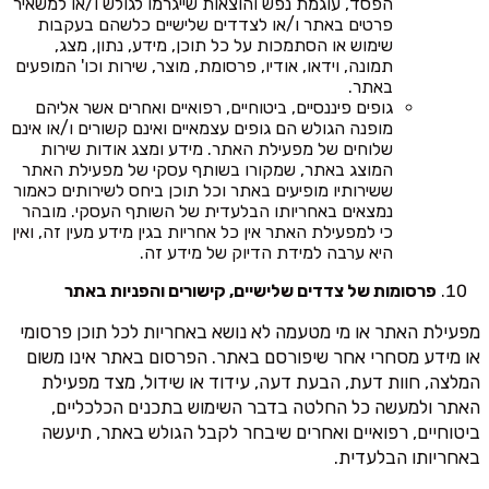
הפסד, עוגמת נפש והוצאות שייגרמו לגולש ו/או למשאיר
פרטים באתר ו/או לצדדים שלישיים כלשהם בעקבות
שימוש או הסתמכות על כל תוכן, מידע, נתון, מצג,
תמונה, וידאו, אודיו, פרסומת, מוצר, שירות וכו' המופעים
באתר.
גופים פיננסיים, ביטוחיים, רפואיים ואחרים אשר אליהם
מופנה הגולש הם גופים עצמאיים ואינם קשורים ו/או אינם
שלוחים של מפעילת האתר. מידע ומצג אודות שירות
המוצג באתר, שמקורו בשותף עסקי של מפעילת האתר
ששירותיו מופיעים באתר וכל תוכן ביחס לשירותים כאמור
נמצאים באחריותו הבלעדית של השותף העסקי. מובהר
כי למפעילת האתר אין כל אחריות בגין מידע מעין זה, ואין
היא ערבה למידת הדיוק של מידע זה.
פרסומות של צדדים שלישיים, קישורים והפניות באתר
מפעילת האתר או מי מטעמה לא נושא באחריות לכל תוכן פרסומי
או מידע מסחרי אחר שיפורסם באתר. הפרסום באתר אינו משום
המלצה, חוות דעת, הבעת דעה, עידוד או שידול, מצד מפעילת
האתר ולמעשה כל החלטה בדבר השימוש בתכנים הכלכליים,
ביטוחיים, רפואיים ואחרים שיבחר לקבל הגולש באתר, תיעשה
באחריותו הבלעדית.