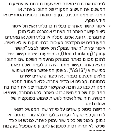
לפרסם את תכני האתר באמצעות תוכנות או אמצעים
המשנים את העיצוב המקורי של התוכן באתר, או
המסירים ממנו תכנים, כגון פרסומות, סימנים מסחריים או
מידע נוסף.
איסור קישור מאתרים בעלי תוכן בלתי ראוי: חל איסור
ליצור קישור לאתר זה מאתרי אינטרנט בעלי תוכן
פורנוגרפי, גזעני, אלים, מפלה או בלתי חוקי, או מאתרים
המעודדים או מקדמים פעילות בלתי חוקית או לא ראויה.
איסור יצירת "קישור עמוק": חל איסור לבצע "קישור
עמוק" (Deep Linking), שמשמעותו יצירת קישור ישיר
לתוכן מסוים באתר במנותק מהעמוד השלם שבו התוכן
נמצא באתר. קישור מותר יהיה רק לעמוד שלם באתר,
כפי שהוא ("AS IS"), באופן המאפשר צפייה ושימוש
מלאים ותקינים בעמוד. אין ליצור קישורים ישירים
לתמונות, קבצים או מדיה אחרת, ללא העמוד המלא
המקורי. כמו כן, חובה שהקישור לעמוד יציג את הכתובת
המדויקת של דף האינטרנט באתר, ללא הסתרה, שינוי או
הטעיה, תוך שחל איסור לעשות שימוש בפונקציה של
unfollow.
דרישת ביטול קישורים על פי דרישה: המפעיל רשאי
לדרוש, לפי שיקול דעתו הבלעדי וללא צורך בהסבר או
נימוק, ביטול של כל קישור עמוק לאתר. לגולש או לצד
שלישי לא תהיה זכות לטעון או לתבוע מהמפעיל בעקבות