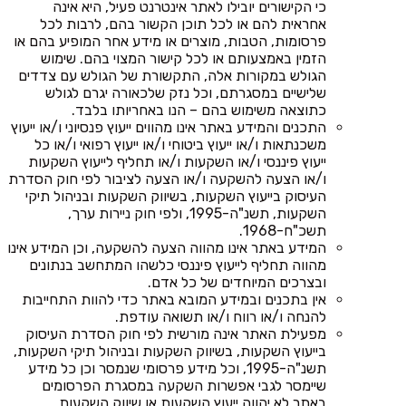
כי הקישורים יובילו לאתר אינטרנט פעיל, היא אינה
אחראית להם או לכל תוכן הקשור בהם, לרבות לכל
פרסומות, הטבות, מוצרים או מידע אחר המופיע בהם או
הזמין באמצעותם או לכל קישור המצוי בהם. שימוש
הגולש במקורות אלה, התקשורת של הגולש עם צדדים
שלישיים במסגרתם, וכל נזק שלכאורה יגרם לגולש
כתוצאה משימוש בהם – הנו באחריותו בלבד.
התכנים והמידע באתר אינו מהווים ייעוץ פנסיוני ו/או ייעוץ
משכנתאות ו/או ייעוץ ביטוחי ו/או ייעוץ רפואי ו/או כל
ייעוץ פיננסי ו/או השקעות ו/או תחליף לייעוץ השקעות
ו/או הצעה להשקעה ו/או הצעה לציבור לפי חוק הסדרת
העיסוק בייעוץ השקעות, בשיווק השקעות ובניהול תיקי
השקעות, תשנ"ה-1995, ולפי חוק ניירות ערך,
תשכ"ח-1968.
המידע באתר אינו מהווה הצעה להשקעה, וכן המידע אינו
מהווה תחליף לייעוץ פיננסי כלשהו המתחשב בנתונים
ובצרכים המיוחדים של כל אדם.
אין בתכנים ובמידע המובא באתר כדי להוות התחייבות
להנחה ו/או רווח ו/או תשואה עודפת.
מפעילת האתר אינה מורשית לפי חוק הסדרת העיסוק
בייעוץ השקעות, בשיווק השקעות ובניהול תיקי השקעות,
תשנ"ה-1995, וכל מידע פרסומי שנמסר וכן כל מידע
שיימסר לגבי אפשרות השקעה במסגרת הפרסומים
באתר לא יהווה ייעוץ השקעות או שיווק השקעות