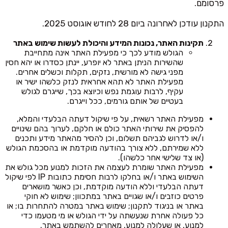
פרסומם.
התקנון עודכן לאחרונה ביום 28 לחודש אוגוסט 2025.
תקינות האתר, נכונות המידע והיכולת לעשות שימוש באתר
הגולש מודע לכך כי מפעילת האתר אינה מתחייבת
שהשירות הניתן באתר לא יופרע, יינתן כסדרו או יהא חסין
מפני גישה לא מורשית, נזקים, תקלות וכשלים אחרים.
מפעילת האתר לא תהא אחראית לנזק כלשהו ישיר או
עקיף, לרבות עוגמת נפש וכיוצא בכך, שייגרם לגולש
בעטיים של אותם גורמים, ככל וייגרם.
מפעילת האתר רשאית, על פי שיקול דעתה הבלעדי והמלא,
להפסיק את שירותי האתר כולם או חלקם, לערוך בהם שינויים
ו/או לדרוש לגביהם תשלום, וכן להסיר מהאתר מידע ותכנים
ללא שמירתם, ללא צורך בהודעה מוקדמת או בהסכמת הגולש
(או צד שלישי אחר כלשהו).
מפעילת האתר שומרת לעצמה את הזכות למנוע מכל גולש את
השימוש באתר ו/או בחלקו לרבות חסימת כתובות IP לפי שיקול
דעתה הבלעדי וללא הודעה מוקדמת, וכן כאשר מושארים
פרטים כוזבים ו/או שגויים באתר במתכוון; שימוש לא חוקי
באתר או בניגוד לתקנון; שימוש באתר במטרה להתחרות בו; או
כל פעולה אחרת שנעשתה על ידי הגולש או מי מטעמו כדי
למנוע, או שעלולה למנוע, מאחרים להשתמש באתר.