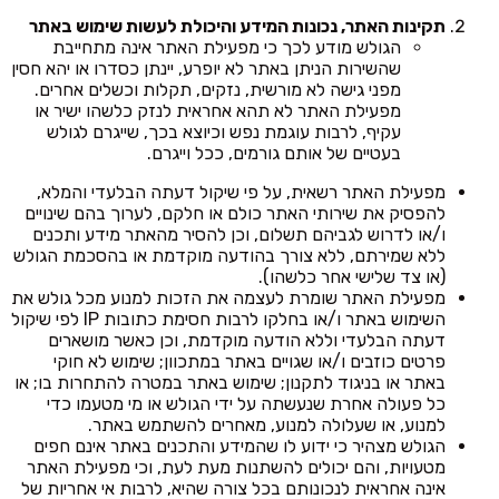
תקינות האתר, נכונות המידע והיכולת לעשות שימוש באתר
הגולש מודע לכך כי מפעילת האתר אינה מתחייבת
שהשירות הניתן באתר לא יופרע, יינתן כסדרו או יהא חסין
מפני גישה לא מורשית, נזקים, תקלות וכשלים אחרים.
מפעילת האתר לא תהא אחראית לנזק כלשהו ישיר או
עקיף, לרבות עוגמת נפש וכיוצא בכך, שייגרם לגולש
בעטיים של אותם גורמים, ככל וייגרם.
מפעילת האתר רשאית, על פי שיקול דעתה הבלעדי והמלא,
להפסיק את שירותי האתר כולם או חלקם, לערוך בהם שינויים
ו/או לדרוש לגביהם תשלום, וכן להסיר מהאתר מידע ותכנים
ללא שמירתם, ללא צורך בהודעה מוקדמת או בהסכמת הגולש
(או צד שלישי אחר כלשהו).
מפעילת האתר שומרת לעצמה את הזכות למנוע מכל גולש את
השימוש באתר ו/או בחלקו לרבות חסימת כתובות IP לפי שיקול
דעתה הבלעדי וללא הודעה מוקדמת, וכן כאשר מושארים
פרטים כוזבים ו/או שגויים באתר במתכוון; שימוש לא חוקי
באתר או בניגוד לתקנון; שימוש באתר במטרה להתחרות בו; או
כל פעולה אחרת שנעשתה על ידי הגולש או מי מטעמו כדי
למנוע, או שעלולה למנוע, מאחרים להשתמש באתר.
הגולש מצהיר כי ידוע לו שהמידע והתכנים באתר אינם חפים
מטעויות, והם יכולים להשתנות מעת לעת, וכי מפעילת האתר
אינה אחראית לנכונותם בכל צורה שהיא, לרבות אי אחריות של