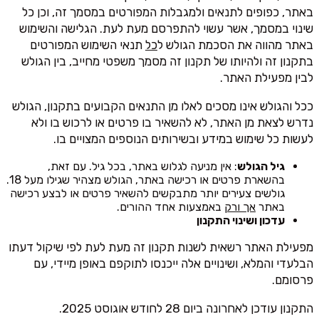
באתר, כפופים לתנאים ולמגבלות המפורטים במסמך זה, וכן כל
שינוי במסמך, אשר עשוי להתפרסם מעת לעת. הגלישה והשימוש
באתר מהווה את הסכמת הגולש ל
כל
תנאי השימוש המפורטים
בתקנון זה ולהיותו של תקנון זה מסמך משפטי מחייב, בין הגולש
לבין מפעילת האתר.
ככל והגולש אינו מסכים לאלו מן התנאים הקבועים בתקנון, הגולש
נדרש לצאת מן האתר, לא להשאיר בו פרטים או לרכוש בו ולא
לעשות כל שימוש במידע ובשירותים הנוספים המצויים בו.
גיל הגולש
: אין מניעה לגלוש באתר, בכל גיל. עם זאת,
בהשארת פרטים או רכישה באתר, הגולש מצהיר שגילו מעל 18.
גולשים צעירים יותר מתבקשים להשאיר פרטים או לבצע רכישה
באתר
אך ורק
באמצעות אחד ההורים.
עדכון ושינוי התקנון
מפעילת האתר רשאית לשנות תקנון זה מעת לעת לפי שיקול דעתו
הבלעדי והמלא, ושינויים אלה ייכנסו לתוקפם באופן מיידי, עם
פרסומם.
התקנון עודכן לאחרונה ביום 28 לחודש אוגוסט 2025.