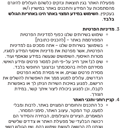
מפעילת האתר בגין תוצאות ונזקים כלשהם העלולים להיגרם
מהסתמכות על המידע והתכנים באתר במישרין ו/או
בעקיפין.
השימוש במידע המצוי באתר הינו באחריות הגולש
בלבד
.
מדיניות הפרטיות
שימוש בשירותים שלנו כפוף למדיניות הפרטיות
המפורסמת באתר – [להכניס כתובת]
בשימושך בשירותים שלנו – אתה מסכים גם למדיניות
הפרטיות, אשר מפרטת את מדיניות איסוף המידע לסוגיו,
מטרות האיסוף, השימושים שנעשה במידע שנאסף ועוד.
שים לב! אינך חייב על-פי חוק למסור פרטים ומידע האישי.
מסירתם תלויה בהסכמתך וברצונך החופשי בלבד.
מסירת פרטים שגויים, או אי מסירת מלוא הפרטים
הנדרשים, עלולים למנוע ממך את האפשרות להשלים את
הרישום, לפגוע באיכות השירות הניתן לך או באפשרות
לקבלו, וכן לפגוע ביכולת ליצור איתך קשר, במידת
הצורך.
קניין רוחני ותכני האתר
כל התכנים והחומרים המצויים באתר, לרבות ומבלי
למעט, קוד המקור, עיצוב האתר, סימני המסחר,
המאמרים, הציורים והצילומים, הבחירה והסידור הם
רכושה הבלעדי של מפעילת האתר או צדדים שלישיים
שנתנו לה הרשאה לעשות שימוש בהם, ואין הגולש רשאי