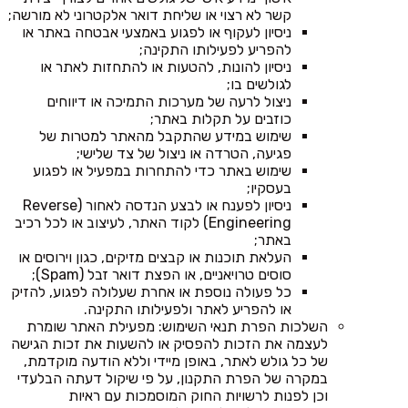
קשר לא רצוי או שליחת דואר אלקטרוני לא מורשה;
ניסיון לעקוף או לפגוע באמצעי אבטחה באתר או
להפריע לפעילותו התקינה;
ניסיון להונות, להטעות או להתחזות לאתר או
לגולשים בו;
ניצול לרעה של מערכות התמיכה או דיווחים
כוזבים על תקלות באתר;
שימוש במידע שהתקבל מהאתר למטרות של
פגיעה, הטרדה או ניצול של צד שלישי;
שימוש באתר כדי להתחרות במפעיל או לפגוע
בעסקיו;
ניסיון לפענח או לבצע הנדסה לאחור (Reverse
Engineering) לקוד האתר, לעיצוב או לכל רכיב
באתר;
העלאת תוכנות או קבצים מזיקים, כגון וירוסים או
סוסים טרויאניים, או הפצת דואר זבל (Spam);
כל פעולה נוספת או אחרת שעלולה לפגוע, להזיק
או להפריע לאתר ולפעילותו התקינה.
השלכות הפרת תנאי השימוש: מפעילת האתר שומרת
לעצמה את הזכות להפסיק או להשעות את זכות הגישה
של כל גולש לאתר, באופן מיידי וללא הודעה מוקדמת,
במקרה של הפרת התקנון, על פי שיקול דעתה הבלעדי
וכן לפנות לרשויות החוק המוסמכות עם ראיות