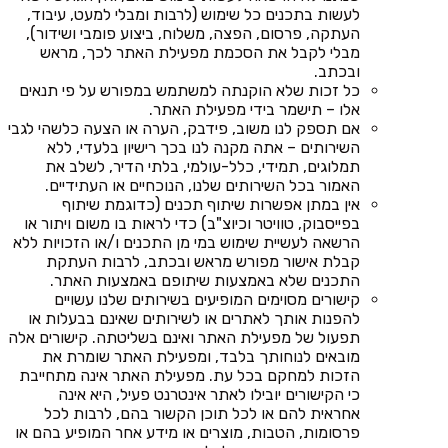
לעשות בתכנים כל שימוש (לרבות ומבלי למעט, עיבוד,
העתקה, פרסום, הפצה, משלוח, ביצוע פומבי ושידור),
מבלי לקבל את הסכמת מפעילת האתר לכך, מראש
ובכתב.
כל זכות שלא הוקנתה למשתמש במפורש על פי תנאים
אלו – תישמר בידי מפעילת האתר.
אם תספק לנו משוב, פידבק, הערה או הצעה כלשהי לגבי
השירותים – אתה מקנה לנו בכך רישיון בלעדי, ללא
תמלוגים, תמידי, כלל-עולמי, בלתי הדיר, לשלב את
האמור בכל השירותים שלנו, הנוכחיים או העתידיים.
אין במתן אפשרות שיתוף תכנים (כדוגמת שיתוף
בפייסבוק, טוויטר וכיוצ"ב) כדי לראות בו משום ויתור או
הרשאה לעשיית שימוש במי מן התכנים ו/או הזכויות ללא
קבלת אישור מפורש מראש ובכתב, לרבות העתקת
התכנים שלא באמצעות שיתופם באמצעות האתר.
קישורים מסוימים המופיעים בשירותים שלנו עשויים
להפנות אותך לאתרים או לשירותים שאינם בבעלות או
תפעול של מפעילת האתר ואינם בשליטתה. קישורים אלה
מובאים לנוחותך בלבד, ומפעילת האתר שומרת את
הזכות למחקם בכל עת. מפעילת האתר אינה מתחייבת
כי הקישורים יובילו לאתר אינטרנט פעיל, היא אינה
אחראית להם או לכל תוכן הקשור בהם, לרבות לכל
פרסומות, הטבות, מוצרים או מידע אחר המופיע בהם או