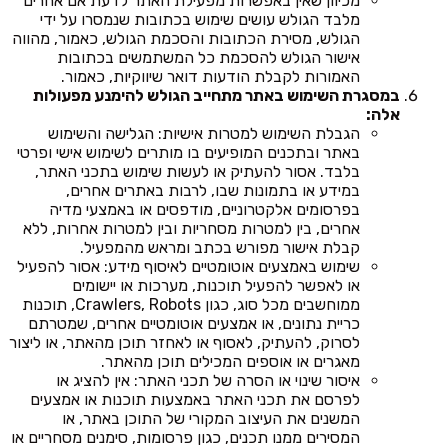
מכיוון שאין באפשרות מפעילת האתר לדעת אם אחרים
מלבד הגולש עושים שימוש בכתובות שנמסרו על ידי
הגולש, מסירת הכתובות והסכמת הגולש, כאמור, מהווה
אישור הגולש להסכמת כל המשתמשים בכתובות
האמורות לקבלת הודעות דואר שיווקיות, כאמור.
במסגרת השימוש באתר מתחייב הגולש להימנע מפעולות
אלה:
הגבלת השימוש למטרות אישיות: הגלישה והשימוש
באתר ובתכנים המופיעים בו מותרים לשימוש אישי ופרטי
בלבד. אסור להעתיק או לעשות שימוש בתכני האתר,
במידע או בתמונות שבו, לרבות באתרים אחרים,
בפרסומים אלקטרוניים, מודפסים או באמצעי מדיה
אחרים, בין למטרות מסחריות ובין למטרות אחרות, ללא
קבלת אישור מפורש בכתב ומראש מהמפעיל.
שימוש באמצעים אוטומטיים לאיסוף מידע: אסור להפעיל
או לאפשר להפעיל תוכנות, מערכות או יישומים
ממוחשבים מכל סוג, כגון Crawlers, Robots, תוכנות
כריית נתונים, או אמצעים אוטומטיים אחרים, שמטרתם
לסרוק, להעתיק, לאסוף או לאחזר תוכן מהאתר, או ליצור
מאגרים או אוספים המכילים תוכן מהאתר.
איסור שינוי או הסרה של תכני האתר: אין להציג או
לפרסם את תכני האתר באמצעות תוכנות או אמצעים
המשנים את העיצוב המקורי של התוכן באתר, או
המסירים ממנו תכנים, כגון פרסומות, סימנים מסחריים או