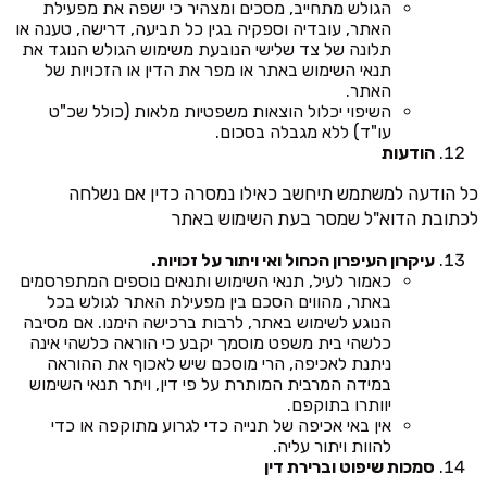
הגולש מתחייב, מסכים ומצהיר כי ישפה את מפעילת
האתר, עובדיה וספקיה בגין כל תביעה, דרישה, טענה או
תלונה של צד שלישי הנובעת משימוש הגולש הנוגד את
תנאי השימוש באתר או מפר את הדין או הזכויות של
האתר.
השיפוי יכלול הוצאות משפטיות מלאות (כולל שכ"ט
עו"ד) ללא מגבלה בסכום.
הודעות
כל הודעה למשתמש תיחשב כאילו נמסרה כדין אם נשלחה
לכתובת הדוא"ל שמסר בעת השימוש באתר
עיקרון העיפרון הכחול ואי ויתור על זכויות.
כאמור לעיל, תנאי השימוש ותנאים נוספים המתפרסמים
באתר, מהווים הסכם בין מפעילת האתר לגולש בכל
הנוגע לשימוש באתר, לרבות ברכישה הימנו. אם מסיבה
כלשהי בית משפט מוסמך יקבע כי הוראה כלשהי אינה
ניתנת לאכיפה, הרי מוסכם שיש לאכוף את ההוראה
במידה המרבית המותרת על פי דין, ויתר תנאי השימוש
יוותרו בתוקפם.
אין באי אכיפה של תנייה כדי לגרוע מתוקפה או כדי
להוות ויתור עליה.
סמכות שיפוט וברירת דין