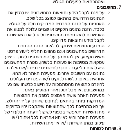
ואסמכתאות לפעילות הגולש.
מחשבונים
על מנת לקבל מידע ותוצאות במחשבונים יש להזין את
הנתונים הדרושים בהתאם למוצג בכל שלב.
האחריות על הזנת הפרטים המדויקים חלה על הגולש
בלבד. הזנת נתונים חלקיים או שגויים עלולה למנוע את
האפשרות להשתמש במחשבונים ולסכל את האפשרות
לקבל מידע ותוצאות מדויקים.
המידע והתוצאות שיתקבלו לאחר הזנת הנתונים
הדרושים במחשבונים אינם מהווים תחליף לייעוץ פרטני
מאיש מקצוע. אין להסתמך על המחשבונים לצורך ביצוע
עסקאות מסוימות או פעולות כלשהן. מטרת המחשבונים
היא להוות כלי עזר בנוסף לחישובים ידניים ו/או הצלבת
נתונים עם חישובים אחרים. מפעילת האתר לא תהא
אחראית באופן כלשהו לנזקים ו/או הפסדים העלולים
להיגרם כתוצאה מהסתמכות על חישוב כלשהו שבוצע
במחשבונים, או מכל תוכן אחר המופיע באתר.
מפעילת האתר עושה מאמצים לספק את התוצאות
המדויקות ביותר בהתאם לנתונים שהוזנו על ידי הגולש,
אך לא מתחייבת לכך שהתוצאות שיתקבלו יהיו מדויקים.
מתן השירות יתאפשר בכפוף לשיקול דעתה הבלעדי של
מפעילת האתר והיא לא יהא אחראית לכל איחור ו/או
עיכוב במתן השירות ו/או אי-מתן השירות.
שירות לקוחות