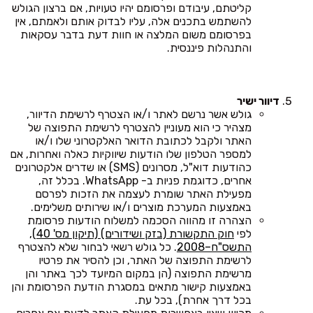
קליטתם, עיבודם ופרסומם יהיו טעויות, אם ברצון הגולש
להשתמש בתכנים אלה, עליו לבדוק אותם ולאמתם, אין
בפרסומם משום המלצה או חוות דעת בדבר עסקאות
והתנהלות פיננסית.
דיוור ישיר
גולש אשר נרשם לאתר ו/או הצטרף לרשימת הדיוור,
מצהיר כי הוא מעוניין להצטרף לרשימת התפוצה של
האתר ולקבל לכתובת הדואר האלקטרוני שלו ו/או
למספר הטלפון שלו הודעות שיווקיות כאלה ואחרות, אם
כהודעות דוא"ל, מסרונים (SMS) או שדרים אלקטרונים
אחרים, כדוגמת פניות ב- WhatsApp. בכלל זה,
מפעילת האתר שומרת לעצמה את הזכות לפרסם
באמצעות המערכת מוצרים ו/או שירותים משלימים.
הצהרה זו מהווה הסכמה למשלוח הודעות פרסומת
לפי
חוק התקשורת (בזק ושידורים) (תיקון מס' 40),
התשס"ח–2008
. כל גולש רשאי לבחור שלא להצטרף
לרשימת התפוצה של האתר, וכן להסיר את פרטיו
מרשימת התפוצה (הן במקום המיועד לכך באתר והן
באמצעות קישור מתאים במסגרת הודעת הפרסומת והן
בכל דרך אחרת), בכל עת.