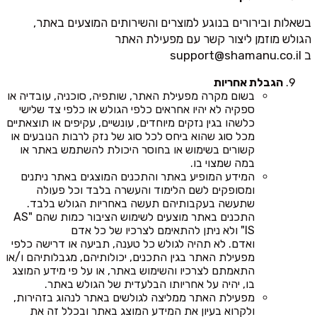
בשאלות ובירורים בנוגע למוצרים והשירותים המוצעים באתר,
הגולש מוזמן ליצור קשר עם מפעילת האתר
ב
support@shamanu.co.il
הגבלת אחריות
בשום מקרה מפעילת האתר, שותפיה, סוכניה, עובדיה או
ספקיה לא יהיו אחראים כלפי הגולש או כלפי צד שלישי
כלשהו בגין נזקים מיוחדים, עונשיים, עקיפים או תוצאתיים
מכל סוג שהוא ביחס לכל סוג של נזק לרבות הנובעים או
קשורים בשימוש או בחוסר היכולת להשתמש באתר או
במה שמצוי בו.
המידע המופיע באתר והתכנים המוצגים באתר ניתנים
ומסופקים לשם הלימוד והעשרה בלבד וכל פעולה
שתעשה בעקבותיהם תעשה באחריות הגולש בלבד.
התכנים באתר מוצעים לשימוש הציבור כמות שהם "AS
IS" ולא ניתן להתאימם לצרכיו של כל אדם
ואדם. לא תהיה לגולש כל טענה, תביעה או דרישה כלפי
מפעילת האתר בגין התכנים, יכולותיהם, מגבלותיהם ו/או
התאמתם לצרכיו והשימוש באתר, או על פי מידע המוצג
בו, יהיה על אחריותו הבלעדית של הגולש באתר.
מפעילת האתר ממליצה לגולשים באתר לנהוג בזהירות,
ולקרוא בעיון את המידע המוצג באתר ובכלל זה את