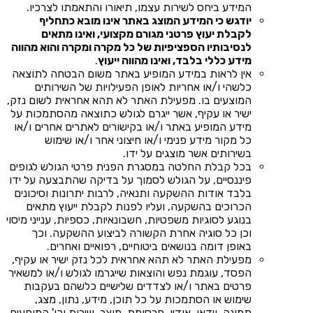
המידע ביחס לשירות עצמו, תיאורו והתאמתו לצרכיו.
יודגש כי המידע המוצג באתר אינו מובא כתחליף
לקבלת יעוץ פרטני מגורם מקצועי, ואינו מתאים
לנסיבותיו הספציפיות של כל מקרה ומקרה והוא מהווה
מידע כללי בלבד, ואינו מהווה ייעוץ
.
אין לראות במידע המופיע באתר משום הבטחה לתוצאה
כלשהי ו/או אחריות לאופן הפעילויות של השירותים
המוצעים בו. מפעילת האתר לא תהא אחראית לשום נזק,
ישיר או עקיף, אשר ייגרם לגולש כתוצאה מהסתמכות על
מידע המופיע באתר ו/או בקישורים לאתרים אחרים ו/או
כל מקור מידע פנימי ו/או חיצוני אחר ו/או שימוש
בשירותים אשר מוצגים על ידו.
בכל קבלת החלטה במסגרת הפנית פרטי הגולש לגופים
פיננסיים, על הגולש לסמוך על בדיקה שהתבצעה על ידו
בלבד אודות ההשקעה ותנאיה, לרבות יתרונות וסיכונים
הכרוכים בהשקעה, ועליו לפנות לקבלת ייעוץ מתאים
בנוגע לסוגיות משפטיות, חשבונאיות, כספיות, ענייני מיסוי
וכן כל סוגיה אחרת הקשורה לביצוע ההשקעה. וכך
באופן דומה בנושאים ביטוחיים, רפואיים ואחרים.
מפעילת האתר לא תהא אחראית לכל נזק ישיר או עקיף,
הפסד, עוגמת נפש והוצאות שייגרמו לגולש ו/או למשאיר
פרטים באתר ו/או לצדדים שלישיים כלשהם בעקבות
שימוש או הסתמכות על כל תוכן, מידע, נתון, מצג,
תמונה, וידאו, אודיו, פרסומת, מוצר, שירות וכו' המופעים