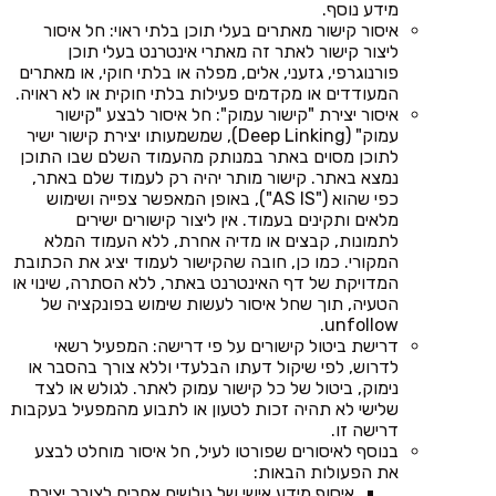
מידע נוסף.
איסור קישור מאתרים בעלי תוכן בלתי ראוי: חל איסור
ליצור קישור לאתר זה מאתרי אינטרנט בעלי תוכן
פורנוגרפי, גזעני, אלים, מפלה או בלתי חוקי, או מאתרים
המעודדים או מקדמים פעילות בלתי חוקית או לא ראויה.
איסור יצירת "קישור עמוק": חל איסור לבצע "קישור
עמוק" (Deep Linking), שמשמעותו יצירת קישור ישיר
לתוכן מסוים באתר במנותק מהעמוד השלם שבו התוכן
נמצא באתר. קישור מותר יהיה רק לעמוד שלם באתר,
כפי שהוא ("AS IS"), באופן המאפשר צפייה ושימוש
מלאים ותקינים בעמוד. אין ליצור קישורים ישירים
לתמונות, קבצים או מדיה אחרת, ללא העמוד המלא
המקורי. כמו כן, חובה שהקישור לעמוד יציג את הכתובת
המדויקת של דף האינטרנט באתר, ללא הסתרה, שינוי או
הטעיה, תוך שחל איסור לעשות שימוש בפונקציה של
unfollow.
דרישת ביטול קישורים על פי דרישה: המפעיל רשאי
לדרוש, לפי שיקול דעתו הבלעדי וללא צורך בהסבר או
נימוק, ביטול של כל קישור עמוק לאתר. לגולש או לצד
שלישי לא תהיה זכות לטעון או לתבוע מהמפעיל בעקבות
דרישה זו.
בנוסף לאיסורים שפורטו לעיל, חל איסור מוחלט לבצע
את הפעולות הבאות:
איסוף מידע אישי של גולשים אחרים לצורך יצירת