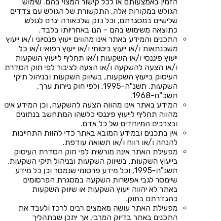
הזמין באמצעותם או לכל קישור המצוי בהם. שימוש
הגולש במקורות אלה, התקשורת של הגולש עם צדדים
שלישיים במסגרתם, וכל נזק שלכאורה יגרם לגולש
כתוצאה משימוש בהם – הנו באחריותו בלבד.
התכנים והמידע באתר אינו מהווים ייעוץ פנסיוני ו/או ייעוץ
משכנתאות ו/או ייעוץ ביטוחי ו/או ייעוץ רפואי ו/או כל
ייעוץ פיננסי ו/או השקעות ו/או תחליף לייעוץ השקעות
ו/או הצעה להשקעה ו/או הצעה לציבור לפי חוק הסדרת
העיסוק בייעוץ השקעות, בשיווק השקעות ובניהול תיקי
השקעות, תשנ"ה-1995, ולפי חוק ניירות ערך,
תשכ"ח-1968.
המידע באתר אינו מהווה הצעה להשקעה, וכן המידע אינו
מהווה תחליף לייעוץ פיננסי כלשהו המתחשב בנתונים
ובצרכים המיוחדים של כל אדם.
אין בתכנים ובמידע המובא באתר כדי להוות התחייבות
להנחה ו/או רווח ו/או תשואה עודפת.
מפעילת האתר אינה מורשית לפי חוק הסדרת העיסוק
בייעוץ השקעות, בשיווק השקעות ובניהול תיקי השקעות,
תשנ"ה-1995, וכל מידע פרסומי שנמסר וכן כל מידע
שיימסר לגבי אפשרות השקעה במסגרת הפרסומים
באתר לא יהווה ייעוץ השקעות או שיווק השקעות
כהגדרתם בחוק.
מפעילת האתר עושה מאמצים רבים לרכז ולעבד את
התכנים באתר בדיוק המרבי, אך יתכן שבתהליך