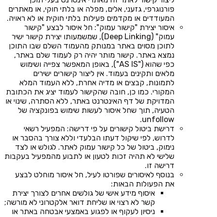
פורנוגרפי, גזעני, אלים, מפלה או בלתי חוקי, או מאתרים
המעודדים או מקדמים פעילות בלתי חוקית או לא ראויה.
איסור יצירת "קישור עמוק": חל איסור לבצע "קישור
עמוק" (Deep Linking), שמשמעותו יצירת קישור ישיר
לתוכן מסוים באתר במנותק מהעמוד השלם שבו התוכן
נמצא באתר. קישור מותר יהיה רק לעמוד שלם באתר,
כפי שהוא ("AS IS"), באופן המאפשר צפייה ושימוש
מלאים ותקינים בעמוד. אין ליצור קישורים ישירים
לתמונות, קבצים או מדיה אחרת, ללא העמוד המלא
המקורי. כמו כן, חובה שהקישור לעמוד יציג את הכתובת
המדויקת של דף האינטרנט באתר, ללא הסתרה, שינוי או
הטעיה, תוך שחל איסור לעשות שימוש בפונקציה של
unfollow.
דרישת ביטול קישורים על פי דרישה: המפעיל רשאי
לדרוש, לפי שיקול דעתו הבלעדי וללא צורך בהסבר או
נימוק, ביטול של כל קישור עמוק לאתר. לגולש או לצד
שלישי לא תהיה זכות לטעון או לתבוע מהמפעיל בעקבות
דרישה זו.
בנוסף לאיסורים שפורטו לעיל, חל איסור מוחלט לבצע
את הפעולות הבאות:
איסוף מידע אישי של גולשים אחרים לצורך יצירת
קשר לא רצוי או שליחת דואר אלקטרוני לא מורשה;
ניסיון לעקוף או לפגוע באמצעי אבטחה באתר או