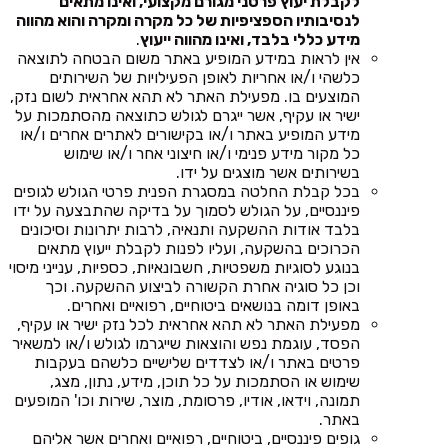
לקבלת יעוץ פרטני מגורם מקצועי, ואינו מתאים
לנסיבותיו הספציפיות של כל מקרה ומקרה והוא מהווה
מידע כללי בלבד, ואינו מהווה ייעוץ
.
אין לראות במידע המופיע באתר משום הבטחה לתוצאה
כלשהי ו/או אחריות לאופן הפעילויות של השירותים
המוצעים בו. מפעילת האתר לא תהא אחראית לשום נזק,
ישיר או עקיף, אשר ייגרם לגולש כתוצאה מהסתמכות על
מידע המופיע באתר ו/או בקישורים לאתרים אחרים ו/או
כל מקור מידע פנימי ו/או חיצוני אחר ו/או שימוש
בשירותים אשר מוצגים על ידו.
בכל קבלת החלטה במסגרת הפנית פרטי הגולש לגופים
פיננסיים, על הגולש לסמוך על בדיקה שהתבצעה על ידו
בלבד אודות ההשקעה ותנאיה, לרבות יתרונות וסיכונים
הכרוכים בהשקעה, ועליו לפנות לקבלת ייעוץ מתאים
בנוגע לסוגיות משפטיות, חשבונאיות, כספיות, ענייני מיסוי
וכן כל סוגיה אחרת הקשורה לביצוע ההשקעה. וכך
באופן דומה בנושאים ביטוחיים, רפואיים ואחרים.
מפעילת האתר לא תהא אחראית לכל נזק ישיר או עקיף,
הפסד, עוגמת נפש והוצאות שייגרמו לגולש ו/או למשאיר
פרטים באתר ו/או לצדדים שלישיים כלשהם בעקבות
שימוש או הסתמכות על כל תוכן, מידע, נתון, מצג,
תמונה, וידאו, אודיו, פרסומת, מוצר, שירות וכו' המופעים
באתר.
גופים פיננסיים, ביטוחיים, רפואיים ואחרים אשר אליהם