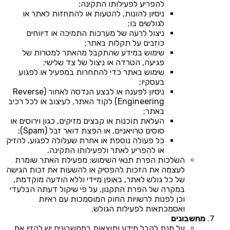
להפריע לפעילותו התקינה;
ניסיון להונות, להטעות או להתחזות לאתר או
לגולשים בו;
ניצול לרעה של מערכות התמיכה או דיווחים
כוזבים על תקלות באתר;
שימוש במידע שהתקבל מהאתר למטרות של
פגיעה, הטרדה או ניצול של צד שלישי;
שימוש באתר כדי להתחרות במפעיל או לפגוע
בעסקיו;
ניסיון לפענח או לבצע הנדסה לאחור (Reverse
Engineering) לקוד האתר, לעיצוב או לכל רכיב
באתר;
העלאת תוכנות או קבצים מזיקים, כגון וירוסים או
סוסים טרויאניים, או הפצת דואר זבל (Spam);
כל פעולה נוספת או אחרת שעלולה לפגוע, להזיק
או להפריע לאתר ולפעילותו התקינה.
השלכות הפרת תנאי השימוש: מפעילת האתר שומרת
לעצמה את הזכות להפסיק או להשעות את זכות הגישה
של כל גולש לאתר, באופן מיידי וללא הודעה מוקדמת,
במקרה של הפרת התקנון, על פי שיקול דעתה הבלעדי
וכן לפנות לרשויות החוק המוסמכות עם ראיות
ואסמכתאות לפעילות הגולש.
מחשבונים
על מנת לקבל מידע ותוצאות במחשבונים יש להזין את