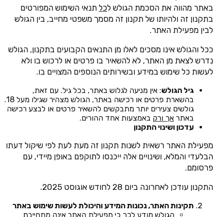
באתר מהווה את הסכמת הגולש ל
כל
תנאי השימוש המפורטים
בתקנון זה ולהיותו של תקנון זה מסמך משפטי מחייב, בין הגולש
לבין מפעילת האתר.
ככל והגולש אינו מסכים לאלו מן התנאים הקבועים בתקנון, הגולש
נדרש לצאת מן האתר, לא להשאיר בו פרטים או לרכוש בו ולא
לעשות כל שימוש במידע ובשירותים הנוספים המצויים בו.
גיל הגולש
: אין מניעה לגלוש באתר, בכל גיל. עם זאת,
בהשארת פרטים או רכישה באתר, הגולש מצהיר שגילו מעל 18.
גולשים צעירים יותר מתבקשים להשאיר פרטים או לבצע רכישה
באתר
אך ורק
באמצעות אחד ההורים.
עדכון ושינוי התקנון
מפעילת האתר רשאית לשנות תקנון זה מעת לעת לפי שיקול דעתו
הבלעדי והמלא, ושינויים אלה ייכנסו לתוקפם באופן מיידי, עם
פרסומם.
התקנון עודכן לאחרונה ביום 28 לחודש אוגוסט 2025.
תקינות האתר, נכונות המידע והיכולת לעשות שימוש באתר
הגולש מודע לכך כי מפעילת האתר אינה מתחייבת