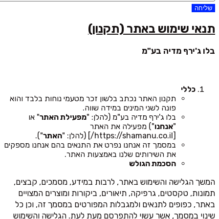
שליחה
תנאי שימוש באתר (תקנון)
בלו ג'ירף מדיה בע"מ
כללי
תקנון האתר נכתב בלשון זכר מטעמי נוחות בלבד והוא
פונה לשני המינים במידה שווה.
בלו ג'ירף מדיה בע"מ (להלן: "
מפעילת האתר
" או
"
אנחנו
") מפעילה את האתר
[https://shamanu.co.il/] (להלן: "
האתר
").
במסמך זה אנחנו נפרט את התנאים בהם אנחנו מספקים
את השירותים שלנו באמצעות האתר.
הסכמת הגולש
המשך הגלישה והשימוש באתר, לרבות במידע, מסמכים, קבצים,
תמונות, טקסטים, גרפיקה, תיאורים, ביקורות ומוצרים המצויים
באתר, כפופים לתנאים ולמגבלות המפורטים במסמך זה, וכן כל
שינוי במסמך, אשר עשוי להתפרסם מעת לעת. הגלישה והשימוש