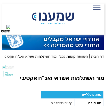
עם מתכנן פיננסי, השאירו פרטים:
שם מלא
נייד
פורטל פיננסי חדשני
חיפוש
פעולה נדרשת
היכן מנוהל החיסכון?
דף הבית
|
השוואת קופות גמל
|
מור השתלמות אשראי ואג"ח אקטיבי
סכום חיסכון בקרן
מור השתלמות אשראי ואג"ח אקטיבי
אני מאשר את תנאיי השימוש והפרטיות של האתר
מאשר כי פרטיי ישמשו לקבלת פניות והצעות שיווקיות למוצרים
נתונים כלליים
פנסיוניים\ביטוח באמצעות טלפון, מייל או SMS מאיתנו או צד שלישי
סוג קופה
קרנות השתלמות
שליחה