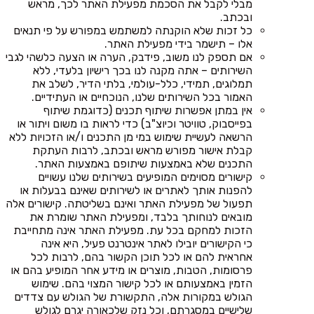
מבלי לקבל את הסכמת מפעילת האתר לכך, מראש
ובכתב.
כל זכות שלא הוקנתה למשתמש במפורש על פי תנאים
אלו – תישמר בידי מפעילת האתר.
אם תספק לנו משוב, פידבק, הערה או הצעה כלשהי לגבי
השירותים – אתה מקנה לנו בכך רישיון בלעדי, ללא
תמלוגים, תמידי, כלל-עולמי, בלתי הדיר, לשלב את
האמור בכל השירותים שלנו, הנוכחיים או העתידיים.
אין במתן אפשרות שיתוף תכנים (כדוגמת שיתוף
בפייסבוק, טוויטר וכיוצ"ב) כדי לראות בו משום ויתור או
הרשאה לעשיית שימוש במי מן התכנים ו/או הזכויות ללא
קבלת אישור מפורש מראש ובכתב, לרבות העתקת
התכנים שלא באמצעות שיתופם באמצעות האתר.
קישורים מסוימים המופיעים בשירותים שלנו עשויים
להפנות אותך לאתרים או לשירותים שאינם בבעלות או
תפעול של מפעילת האתר ואינם בשליטתה. קישורים אלה
מובאים לנוחותך בלבד, ומפעילת האתר שומרת את
הזכות למחקם בכל עת. מפעילת האתר אינה מתחייבת
כי הקישורים יובילו לאתר אינטרנט פעיל, היא אינה
אחראית להם או לכל תוכן הקשור בהם, לרבות לכל
פרסומות, הטבות, מוצרים או מידע אחר המופיע בהם או
הזמין באמצעותם או לכל קישור המצוי בהם. שימוש
הגולש במקורות אלה, התקשורת של הגולש עם צדדים
שלישיים במסגרתם, וכל נזק שלכאורה יגרם לגולש