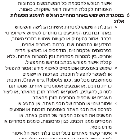
אישור הגולש להסכמת כל המשתמשים בכתובות
האמורות לקבלת הודעות דואר שיווקיות, כאמור.
במסגרת השימוש באתר מתחייב הגולש להימנע מפעולות
אלה:
הגבלת השימוש למטרות אישיות: הגלישה והשימוש
באתר ובתכנים המופיעים בו מותרים לשימוש אישי ופרטי
בלבד. אסור להעתיק או לעשות שימוש בתכני האתר,
במידע או בתמונות שבו, לרבות באתרים אחרים,
בפרסומים אלקטרוניים, מודפסים או באמצעי מדיה
אחרים, בין למטרות מסחריות ובין למטרות אחרות, ללא
קבלת אישור מפורש בכתב ומראש מהמפעיל.
שימוש באמצעים אוטומטיים לאיסוף מידע: אסור להפעיל
או לאפשר להפעיל תוכנות, מערכות או יישומים
ממוחשבים מכל סוג, כגון Crawlers, Robots, תוכנות
כריית נתונים, או אמצעים אוטומטיים אחרים, שמטרתם
לסרוק, להעתיק, לאסוף או לאחזר תוכן מהאתר, או ליצור
מאגרים או אוספים המכילים תוכן מהאתר.
איסור שינוי או הסרה של תכני האתר: אין להציג או
לפרסם את תכני האתר באמצעות תוכנות או אמצעים
המשנים את העיצוב המקורי של התוכן באתר, או
המסירים ממנו תכנים, כגון פרסומות, סימנים מסחריים או
מידע נוסף.
איסור קישור מאתרים בעלי תוכן בלתי ראוי: חל איסור
ליצור קישור לאתר זה מאתרי אינטרנט בעלי תוכן