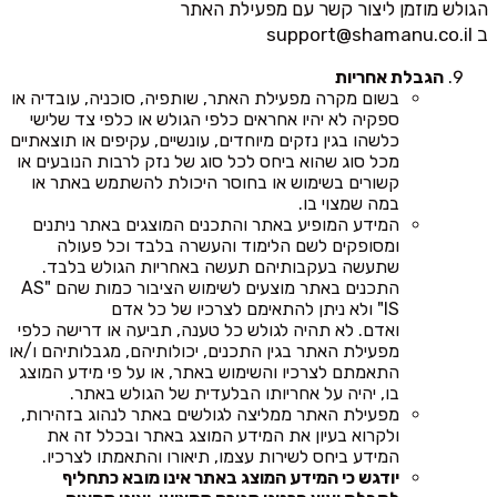
הגולש מוזמן ליצור קשר עם מפעילת האתר
ב
support@shamanu.co.il
הגבלת אחריות
בשום מקרה מפעילת האתר, שותפיה, סוכניה, עובדיה או
ספקיה לא יהיו אחראים כלפי הגולש או כלפי צד שלישי
כלשהו בגין נזקים מיוחדים, עונשיים, עקיפים או תוצאתיים
מכל סוג שהוא ביחס לכל סוג של נזק לרבות הנובעים או
קשורים בשימוש או בחוסר היכולת להשתמש באתר או
במה שמצוי בו.
המידע המופיע באתר והתכנים המוצגים באתר ניתנים
ומסופקים לשם הלימוד והעשרה בלבד וכל פעולה
שתעשה בעקבותיהם תעשה באחריות הגולש בלבד.
התכנים באתר מוצעים לשימוש הציבור כמות שהם "AS
IS" ולא ניתן להתאימם לצרכיו של כל אדם
ואדם. לא תהיה לגולש כל טענה, תביעה או דרישה כלפי
מפעילת האתר בגין התכנים, יכולותיהם, מגבלותיהם ו/או
התאמתם לצרכיו והשימוש באתר, או על פי מידע המוצג
בו, יהיה על אחריותו הבלעדית של הגולש באתר.
מפעילת האתר ממליצה לגולשים באתר לנהוג בזהירות,
ולקרוא בעיון את המידע המוצג באתר ובכלל זה את
המידע ביחס לשירות עצמו, תיאורו והתאמתו לצרכיו.
יודגש כי המידע המוצג באתר אינו מובא כתחליף