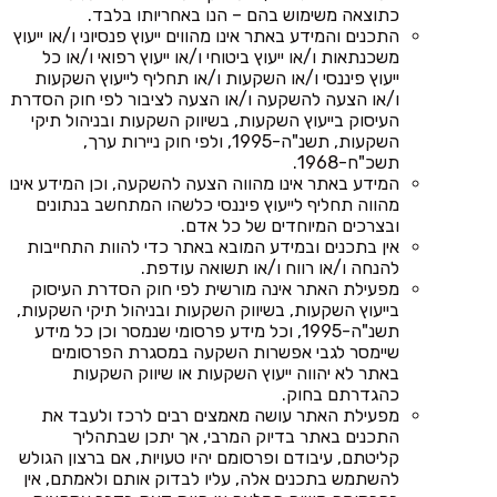
כתוצאה משימוש בהם – הנו באחריותו בלבד.
התכנים והמידע באתר אינו מהווים ייעוץ פנסיוני ו/או ייעוץ
משכנתאות ו/או ייעוץ ביטוחי ו/או ייעוץ רפואי ו/או כל
ייעוץ פיננסי ו/או השקעות ו/או תחליף לייעוץ השקעות
ו/או הצעה להשקעה ו/או הצעה לציבור לפי חוק הסדרת
העיסוק בייעוץ השקעות, בשיווק השקעות ובניהול תיקי
השקעות, תשנ"ה-1995, ולפי חוק ניירות ערך,
תשכ"ח-1968.
המידע באתר אינו מהווה הצעה להשקעה, וכן המידע אינו
מהווה תחליף לייעוץ פיננסי כלשהו המתחשב בנתונים
ובצרכים המיוחדים של כל אדם.
אין בתכנים ובמידע המובא באתר כדי להוות התחייבות
להנחה ו/או רווח ו/או תשואה עודפת.
מפעילת האתר אינה מורשית לפי חוק הסדרת העיסוק
בייעוץ השקעות, בשיווק השקעות ובניהול תיקי השקעות,
תשנ"ה-1995, וכל מידע פרסומי שנמסר וכן כל מידע
שיימסר לגבי אפשרות השקעה במסגרת הפרסומים
באתר לא יהווה ייעוץ השקעות או שיווק השקעות
כהגדרתם בחוק.
מפעילת האתר עושה מאמצים רבים לרכז ולעבד את
התכנים באתר בדיוק המרבי, אך יתכן שבתהליך
קליטתם, עיבודם ופרסומם יהיו טעויות, אם ברצון הגולש
להשתמש בתכנים אלה, עליו לבדוק אותם ולאמתם, אין