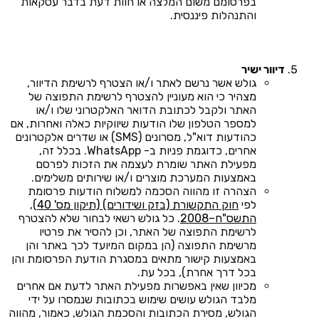
בפרסומם משום המלצה או חוות דעת בדבר עסקאות
והתנהלות פיננסית.
דיוור ישיר
גולש אשר נרשם לאתר ו/או הצטרף לרשימת הדיוור,
מצהיר כי הוא מעוניין להצטרף לרשימת התפוצה של
האתר ולקבל לכתובת הדואר האלקטרוני שלו ו/או
למספר הטלפון שלו הודעות שיווקיות כאלה ואחרות, אם
כהודעות דוא"ל, מסרונים (SMS) או שדרים אלקטרונים
אחרים, כדוגמת פניות ב- WhatsApp. בכלל זה,
מפעילת האתר שומרת לעצמה את הזכות לפרסם
באמצעות המערכת מוצרים ו/או שירותים משלימים.
הצהרה זו מהווה הסכמה למשלוח הודעות פרסומת
לפי
חוק התקשורת (בזק ושידורים) (תיקון מס' 40),
התשס"ח–2008
. כל גולש רשאי לבחור שלא להצטרף
לרשימת התפוצה של האתר, וכן להסיר את פרטיו
מרשימת התפוצה (הן במקום המיועד לכך באתר והן
באמצעות קישור מתאים במסגרת הודעת הפרסומת והן
בכל דרך אחרת), בכל עת.
מכיוון שאין באפשרות מפעילת האתר לדעת אם אחרים
מלבד הגולש עושים שימוש בכתובות שנמסרו על ידי
הגולש, מסירת הכתובות והסכמת הגולש, כאמור, מהווה