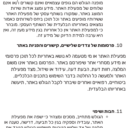
מופנה הגולש הם גופים עצמאיים ואינם קשורים ו/או אינם
שלוחים של מפעילת האתר. מידע ומצג אודות שירות
המוצג באתר, שמקורו בשותף עסקי של מפעילת האתר
ששירותיו מופיעים באתר וכל תוכן ביחס לשירותים כאמור
נמצאים באחריותו הבלעדית של השותף העסקי. מובהר
כי למפעילת האתר אין כל אחריות בגין מידע מעין זה, ואין
היא ערבה למידת הדיוק של מידע זה.
פרסומות של צדדים שלישיים, קישורים והפניות באתר
מפעילת האתר או מי מטעמה לא נושא באחריות לכל תוכן פרסומי
או מידע מסחרי אחר שיפורסם באתר. הפרסום באתר אינו משום
המלצה, חוות דעת, הבעת דעה, עידוד או שידול, מצד מפעילת
האתר ולמעשה כל החלטה בדבר השימוש בתכנים הכלכליים,
ביטוחיים, רפואיים ואחרים שיבחר לקבל הגולש באתר, תיעשה
באחריותו הבלעדית.
חבות ושיפוי
הגולש מתחייב, מסכים ומצהיר כי ישפה את מפעילת
האתר, עובדיה וספקיה בגין כל תביעה, דרישה, טענה או
תלונה של צד שלישי הנובעת משימוש הגולש הנוגד את