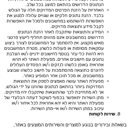
הנתונים הדרושים בהתאם למוצג בכל שלב.
האחריות על הזנת הפרטים המדויקים חלה על הגולש
בלבד. הזנת נתונים חלקיים או שגויים עלולה למנוע את
האפשרות להשתמש במחשבונים ולסכל את האפשרות
לקבל מידע ותוצאות מדויקים.
המידע והתוצאות שיתקבלו לאחר הזנת הנתונים
הדרושים במחשבונים אינם מהווים תחליף לייעוץ פרטני
מאיש מקצוע. אין להסתמך על המחשבונים לצורך ביצוע
עסקאות מסוימות או פעולות כלשהן. מטרת המחשבונים
היא להוות כלי עזר בנוסף לחישובים ידניים ו/או הצלבת
נתונים עם חישובים אחרים. מפעילת האתר לא תהא
אחראית באופן כלשהו לנזקים ו/או הפסדים העלולים
להיגרם כתוצאה מהסתמכות על חישוב כלשהו שבוצע
במחשבונים, או מכל תוכן אחר המופיע באתר.
מפעילת האתר עושה מאמצים לספק את התוצאות
המדויקות ביותר בהתאם לנתונים שהוזנו על ידי הגולש,
אך לא מתחייבת לכך שהתוצאות שיתקבלו יהיו מדויקים.
מתן השירות יתאפשר בכפוף לשיקול דעתה הבלעדי של
מפעילת האתר והיא לא יהא אחראית לכל איחור ו/או
עיכוב במתן השירות ו/או אי-מתן השירות.
שירות לקוחות
בשאלות ובירורים בנוגע למוצרים והשירותים המוצעים באתר,