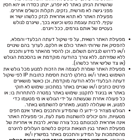
שהשירות הניתן באתר לא יופרע, יינתן כסדרו או יהא חסין
מפני גישה לא מורשית, נזקים, תקלות וכשלים אחרים.
מפעילת האתר לא תהא אחראית לנזק כלשהו ישיר או
עקיף, לרבות עוגמת נפש וכיוצא בכך, שייגרם לגולש
בעטיים של אותם גורמים, ככל וייגרם.
מפעילת האתר רשאית, על פי שיקול דעתה הבלעדי והמלא,
להפסיק את שירותי האתר כולם או חלקם, לערוך בהם שינויים
ו/או לדרוש לגביהם תשלום, וכן להסיר מהאתר מידע ותכנים
ללא שמירתם, ללא צורך בהודעה מוקדמת או בהסכמת הגולש
(או צד שלישי אחר כלשהו).
מפעילת האתר שומרת לעצמה את הזכות למנוע מכל גולש את
השימוש באתר ו/או בחלקו לרבות חסימת כתובות IP לפי שיקול
דעתה הבלעדי וללא הודעה מוקדמת, וכן כאשר מושארים
פרטים כוזבים ו/או שגויים באתר במתכוון; שימוש לא חוקי
באתר או בניגוד לתקנון; שימוש באתר במטרה להתחרות בו; או
כל פעולה אחרת שנעשתה על ידי הגולש או מי מטעמו כדי
למנוע, או שעלולה למנוע, מאחרים להשתמש באתר.
הגולש מצהיר כי ידוע לו שהמידע והתכנים באתר אינם חפים
מטעויות, והם יכולים להשתנות מעת לעת, וכי מפעילת האתר
אינה אחראית לנכונותם בכל צורה שהיא, לרבות אי אחריות של
מפעילת האתר בגין תוצאות ונזקים כלשהם העלולים להיגרם
מהסתמכות על המידע והתכנים באתר במישרין ו/או