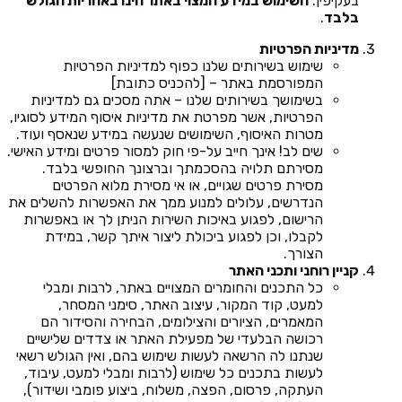
בעקיפין.
השימוש במידע המצוי באתר הינו באחריות הגולש
בלבד
.
מדיניות הפרטיות
שימוש בשירותים שלנו כפוף למדיניות הפרטיות
המפורסמת באתר – [להכניס כתובת]
בשימושך בשירותים שלנו – אתה מסכים גם למדיניות
הפרטיות, אשר מפרטת את מדיניות איסוף המידע לסוגיו,
מטרות האיסוף, השימושים שנעשה במידע שנאסף ועוד.
שים לב! אינך חייב על-פי חוק למסור פרטים ומידע האישי.
מסירתם תלויה בהסכמתך וברצונך החופשי בלבד.
מסירת פרטים שגויים, או אי מסירת מלוא הפרטים
הנדרשים, עלולים למנוע ממך את האפשרות להשלים את
הרישום, לפגוע באיכות השירות הניתן לך או באפשרות
לקבלו, וכן לפגוע ביכולת ליצור איתך קשר, במידת
הצורך.
קניין רוחני ותכני האתר
כל התכנים והחומרים המצויים באתר, לרבות ומבלי
למעט, קוד המקור, עיצוב האתר, סימני המסחר,
המאמרים, הציורים והצילומים, הבחירה והסידור הם
רכושה הבלעדי של מפעילת האתר או צדדים שלישיים
שנתנו לה הרשאה לעשות שימוש בהם, ואין הגולש רשאי
לעשות בתכנים כל שימוש (לרבות ומבלי למעט, עיבוד,
העתקה, פרסום, הפצה, משלוח, ביצוע פומבי ושידור),