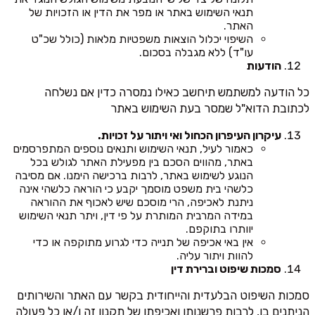
תנאי השימוש באתר או מפר את הדין או הזכויות של
האתר.
השיפוי יכלול הוצאות משפטיות מלאות (כולל שכ"ט
עו"ד) ללא מגבלה בסכום.
הודעות
כל הודעה למשתמש תיחשב כאילו נמסרה כדין אם נשלחה
לכתובת הדוא"ל שמסר בעת השימוש באתר
עיקרון העיפרון הכחול ואי ויתור על זכויות.
כאמור לעיל, תנאי השימוש ותנאים נוספים המתפרסמים
באתר, מהווים הסכם בין מפעילת האתר לגולש בכל
הנוגע לשימוש באתר, לרבות ברכישה הימנו. אם מסיבה
כלשהי בית משפט מוסמך יקבע כי הוראה כלשהי אינה
ניתנת לאכיפה, הרי מוסכם שיש לאכוף את ההוראה
במידה המרבית המותרת על פי דין, ויתר תנאי השימוש
יוותרו בתוקפם.
אין באי אכיפה של תנייה כדי לגרוע מתוקפה או כדי
להוות ויתור עליה.
סמכות שיפוט וברירת דין
סמכות השיפוט הבלעדית והייחודית בקשר עם האתר והשירותים
הניתנים בו, לרבות פרשנותו ואכיפתו של תקנון זה ו/או כל פעולה