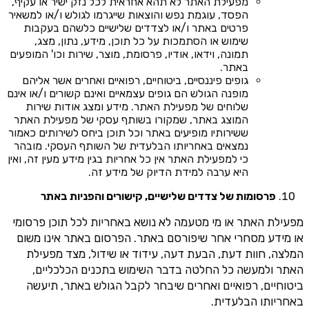
מפעילת האתר לא תהא אחראית לכל נזק ישיר או עקיף,
הפסד, עוגמת נפש והוצאות שייגרמו לגולש ו/או למשאיר
פרטים באתר ו/או לצדדים שלישיים כלשהם בעקבות
שימוש או הסתמכות על כל תוכן, מידע, נתון, מצג,
תמונה, וידאו, אודיו, פרסומת, מוצר, שירות וכו' המופעים
באתר.
גופים פיננסיים, ביטוחיים, רפואיים ואחרים אשר אליהם
מופנה הגולש הם גופים עצמאיים ואינם קשורים ו/או אינם
שלוחים של מפעילת האתר. מידע ומצג אודות שירות
המוצג באתר, שמקורו בשותף עסקי של מפעילת האתר
ששירותיו מופיעים באתר וכל תוכן ביחס לשירותים כאמור
נמצאים באחריותו הבלעדית של השותף העסקי. מובהר
כי למפעילת האתר אין כל אחריות בגין מידע מעין זה, ואין
היא ערבה למידת הדיוק של מידע זה.
פרסומות של צדדים שלישיים, קישורים והפניות באתר
מפעילת האתר או מי מטעמה לא נושא באחריות לכל תוכן פרסומי
או מידע מסחרי אחר שיפורסם באתר. הפרסום באתר אינו משום
המלצה, חוות דעת, הבעת דעה, עידוד או שידול, מצד מפעילת
האתר ולמעשה כל החלטה בדבר השימוש בתכנים הכלכליים,
ביטוחיים, רפואיים ואחרים שיבחר לקבל הגולש באתר, תיעשה
באחריותו הבלעדית.