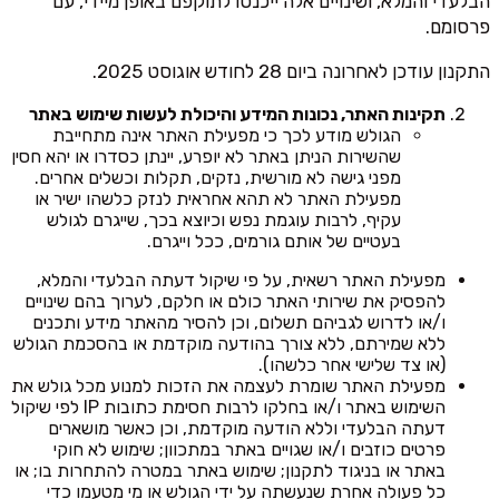
הבלעדי והמלא, ושינויים אלה ייכנסו לתוקפם באופן מיידי, עם
פרסומם.
התקנון עודכן לאחרונה ביום 28 לחודש אוגוסט 2025.
תקינות האתר, נכונות המידע והיכולת לעשות שימוש באתר
הגולש מודע לכך כי מפעילת האתר אינה מתחייבת
שהשירות הניתן באתר לא יופרע, יינתן כסדרו או יהא חסין
מפני גישה לא מורשית, נזקים, תקלות וכשלים אחרים.
מפעילת האתר לא תהא אחראית לנזק כלשהו ישיר או
עקיף, לרבות עוגמת נפש וכיוצא בכך, שייגרם לגולש
בעטיים של אותם גורמים, ככל וייגרם.
מפעילת האתר רשאית, על פי שיקול דעתה הבלעדי והמלא,
להפסיק את שירותי האתר כולם או חלקם, לערוך בהם שינויים
ו/או לדרוש לגביהם תשלום, וכן להסיר מהאתר מידע ותכנים
ללא שמירתם, ללא צורך בהודעה מוקדמת או בהסכמת הגולש
(או צד שלישי אחר כלשהו).
מפעילת האתר שומרת לעצמה את הזכות למנוע מכל גולש את
השימוש באתר ו/או בחלקו לרבות חסימת כתובות IP לפי שיקול
דעתה הבלעדי וללא הודעה מוקדמת, וכן כאשר מושארים
פרטים כוזבים ו/או שגויים באתר במתכוון; שימוש לא חוקי
באתר או בניגוד לתקנון; שימוש באתר במטרה להתחרות בו; או
כל פעולה אחרת שנעשתה על ידי הגולש או מי מטעמו כדי