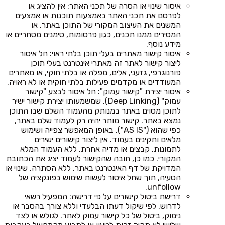
איסור שינוי או הסרה של תכני האתר: אין להציג או
לפרסם את תכני האתר באמצעות תוכנות או אמצעים
המשנים את העיצוב המקורי של התוכן באתר, או
המסירים ממנו תכנים, כגון פרסומות, סימנים מסחריים או
מידע נוסף.
איסור קישור מאתרים בעלי תוכן בלתי ראוי: חל איסור
ליצור קישור לאתר זה מאתרי אינטרנט בעלי תוכן
פורנוגרפי, גזעני, אלים, מפלה או בלתי חוקי, או מאתרים
המעודדים או מקדמים פעילות בלתי חוקית או לא ראויה.
איסור יצירת "קישור עמוק": חל איסור לבצע "קישור
עמוק" (Deep Linking), שמשמעותו יצירת קישור ישיר
לתוכן מסוים באתר במנותק מהעמוד השלם שבו התוכן
נמצא באתר. קישור מותר יהיה רק לעמוד שלם באתר,
כפי שהוא ("AS IS"), באופן המאפשר צפייה ושימוש
מלאים ותקינים בעמוד. אין ליצור קישורים ישירים
לתמונות, קבצים או מדיה אחרת, ללא העמוד המלא
המקורי. כמו כן, חובה שהקישור לעמוד יציג את הכתובת
המדויקת של דף האינטרנט באתר, ללא הסתרה, שינוי או
הטעיה, תוך שחל איסור לעשות שימוש בפונקציה של
unfollow.
דרישת ביטול קישורים על פי דרישה: המפעיל רשאי
לדרוש, לפי שיקול דעתו הבלעדי וללא צורך בהסבר או
נימוק, ביטול של כל קישור עמוק לאתר. לגולש או לצד