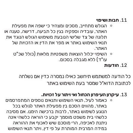
חבות ושיפוי
הגולש מתחייב, מסכים ומצהיר כי ישפה את מפעילת
האתר, עובדיה וספקיה בגין כל תביעה, דרישה, טענה או
תלונה של צד שלישי הנובעת משימוש הגולש הנוגד את
תנאי השימוש באתר או מפר את הדין או הזכויות של
האתר.
השיפוי יכלול הוצאות משפטיות מלאות (כולל שכ"ט
עו"ד) ללא מגבלה בסכום.
הודעות
כל הודעה למשתמש תיחשב כאילו נמסרה כדין אם נשלחה
לכתובת הדוא"ל שמסר בעת השימוש באתר
עיקרון העיפרון הכחול ואי ויתור על זכויות.
כאמור לעיל, תנאי השימוש ותנאים נוספים המתפרסמים
באתר, מהווים הסכם בין מפעילת האתר לגולש בכל
הנוגע לשימוש באתר, לרבות ברכישה הימנו. אם מסיבה
כלשהי בית משפט מוסמך יקבע כי הוראה כלשהי אינה
ניתנת לאכיפה, הרי מוסכם שיש לאכוף את ההוראה
במידה המרבית המותרת על פי דין, ויתר תנאי השימוש