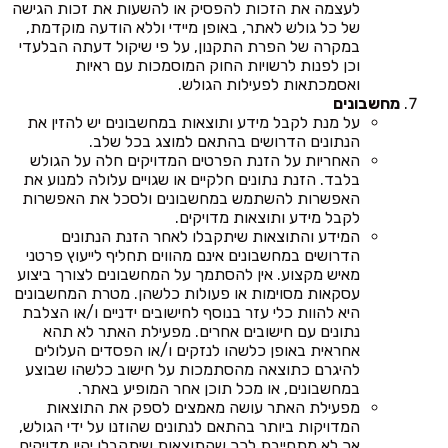
לעצמה את הזכות להפסיק או להשעות את זכות הגישה
של כל גולש לאתר, באופן מיידי וללא הודעה מוקדמת,
במקרה של הפרת התקנון, על פי שיקול דעתה הבלעדי
וכן לפנות לרשויות החוק המוסמכות עם ראיות
ואסמכתאות לפעילות הגולש.
מחשבונים
על מנת לקבל מידע ותוצאות במחשבונים יש להזין את
הנתונים הדרושים בהתאם למוצג בכל שלב.
האחריות על הזנת הפרטים המדויקים חלה על הגולש
בלבד. הזנת נתונים חלקיים או שגויים עלולה למנוע את
האפשרות להשתמש במחשבונים ולסכל את האפשרות
לקבל מידע ותוצאות מדויקים.
המידע והתוצאות שיתקבלו לאחר הזנת הנתונים
הדרושים במחשבונים אינם מהווים תחליף לייעוץ פרטני
מאיש מקצוע. אין להסתמך על המחשבונים לצורך ביצוע
עסקאות מסוימות או פעולות כלשהן. מטרת המחשבונים
היא להוות כלי עזר בנוסף לחישובים ידניים ו/או הצלבת
נתונים עם חישובים אחרים. מפעילת האתר לא תהא
אחראית באופן כלשהו לנזקים ו/או הפסדים העלולים
להיגרם כתוצאה מהסתמכות על חישוב כלשהו שבוצע
במחשבונים, או מכל תוכן אחר המופיע באתר.
מפעילת האתר עושה מאמצים לספק את התוצאות
המדויקות ביותר בהתאם לנתונים שהוזנו על ידי הגולש,
אך לא מתחייבת לכך שהתוצאות שיתקבלו יהיו מדויקים.