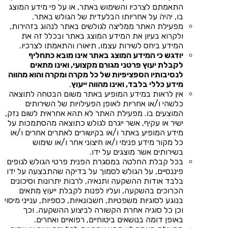
התאמתם לצרכיו והשימוש באתר, או על פי מידע המוצג
בו, יהיה על אחריותו הבלעדית של הגולש באתר.
מפעילת האתר ממליצה לגולשים באתר לנהוג בזהירות,
ולקרוא בעיון את המידע המוצג באתר ובכלל זה את
המידע ביחס לשירות עצמו, תיאורו והתאמתו לצרכיו.
יודגש כי המידע המוצג באתר אינו מובא כתחליף
לקבלת יעוץ פרטני מגורם מקצועי, ואינו מתאים
לנסיבותיו הספציפיות של כל מקרה ומקרה והוא מהווה
מידע כללי בלבד, ואינו מהווה ייעוץ
.
אין לראות במידע המופיע באתר משום הבטחה לתוצאה
כלשהי ו/או אחריות לאופן הפעילויות של השירותים
המוצעים בו. מפעילת האתר לא תהא אחראית לשום נזק,
ישיר או עקיף, אשר ייגרם לגולש כתוצאה מהסתמכות על
מידע המופיע באתר ו/או בקישורים לאתרים אחרים ו/או
כל מקור מידע פנימי ו/או חיצוני אחר ו/או שימוש
בשירותים אשר מוצגים על ידו.
בכל קבלת החלטה במסגרת הפנית פרטי הגולש לגופים
פיננסיים, על הגולש לסמוך על בדיקה שהתבצעה על ידו
בלבד אודות ההשקעה ותנאיה, לרבות יתרונות וסיכונים
הכרוכים בהשקעה, ועליו לפנות לקבלת ייעוץ מתאים
בנוגע לסוגיות משפטיות, חשבונאיות, כספיות, ענייני מיסוי
וכן כל סוגיה אחרת הקשורה לביצוע ההשקעה. וכך
באופן דומה בנושאים ביטוחיים, רפואיים ואחרים.