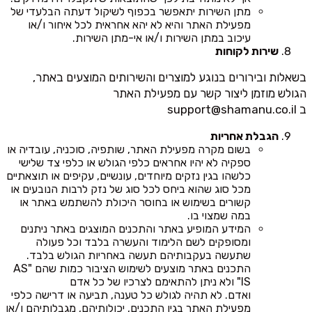
מתן השירות יתאפשר בכפוף לשיקול דעתה הבלעדי של
מפעילת האתר והיא לא יהא אחראית לכל איחור ו/או
עיכוב במתן השירות ו/או אי-מתן השירות.
שירות לקוחות
בשאלות ובירורים בנוגע למוצרים והשירותים המוצעים באתר,
הגולש מוזמן ליצור קשר עם מפעילת האתר
ב
support@shamanu.co.il
הגבלת אחריות
בשום מקרה מפעילת האתר, שותפיה, סוכניה, עובדיה או
ספקיה לא יהיו אחראים כלפי הגולש או כלפי צד שלישי
כלשהו בגין נזקים מיוחדים, עונשיים, עקיפים או תוצאתיים
מכל סוג שהוא ביחס לכל סוג של נזק לרבות הנובעים או
קשורים בשימוש או בחוסר היכולת להשתמש באתר או
במה שמצוי בו.
המידע המופיע באתר והתכנים המוצגים באתר ניתנים
ומסופקים לשם הלימוד והעשרה בלבד וכל פעולה
שתעשה בעקבותיהם תעשה באחריות הגולש בלבד.
התכנים באתר מוצעים לשימוש הציבור כמות שהם "AS
IS" ולא ניתן להתאימם לצרכיו של כל אדם
ואדם. לא תהיה לגולש כל טענה, תביעה או דרישה כלפי
מפעילת האתר בגין התכנים, יכולותיהם, מגבלותיהם ו/או