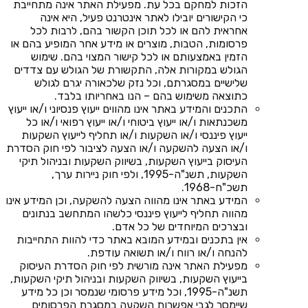
הזכות למחקם בכל עת. מפעילת האתר אינה מתחייבת
כי הקישורים יובילו לאתר אינטרנט פעיל, היא אינה
אחראית להם או לכל תוכן הקשור בהם, לרבות לכל
פרסומות, הטבות, מוצרים או מידע אחר המופיע בהם או
הזמין באמצעותם או לכל קישור המצוי בהם. שימוש
הגולש במקורות אלה, התקשורת של הגולש עם צדדים
שלישיים במסגרתם, וכל נזק שלכאורה יגרם לגולש
כתוצאה משימוש בהם – הנו באחריותו בלבד.
התכנים והמידע באתר אינו מהווים ייעוץ פנסיוני ו/או ייעוץ
משכנתאות ו/או ייעוץ ביטוחי ו/או ייעוץ רפואי ו/או כל
ייעוץ פיננסי ו/או השקעות ו/או תחליף לייעוץ השקעות
ו/או הצעה להשקעה ו/או הצעה לציבור לפי חוק הסדרת
העיסוק בייעוץ השקעות, בשיווק השקעות ובניהול תיקי
השקעות, תשנ"ה-1995, ולפי חוק ניירות ערך,
תשכ"ח-1968.
המידע באתר אינו מהווה הצעה להשקעה, וכן המידע אינו
מהווה תחליף לייעוץ פיננסי כלשהו המתחשב בנתונים
ובצרכים המיוחדים של כל אדם.
אין בתכנים ובמידע המובא באתר כדי להוות התחייבות
להנחה ו/או רווח ו/או תשואה עודפת.
מפעילת האתר אינה מורשית לפי חוק הסדרת העיסוק
בייעוץ השקעות, בשיווק השקעות ובניהול תיקי השקעות,
תשנ"ה-1995, וכל מידע פרסומי שנמסר וכן כל מידע
שיימסר לגבי אפשרות השקעה במסגרת הפרסומים