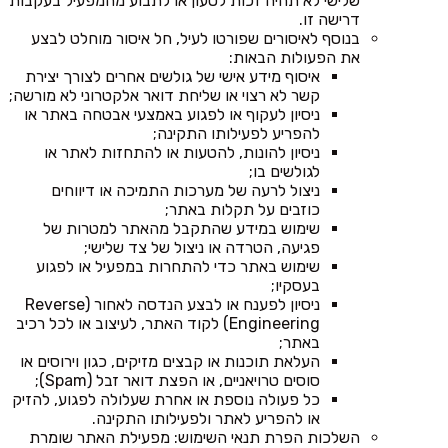
שלישי לא תהיה זכות לטעון או לתבוע מהמפעיל בעקבות
דרישה זו.
בנוסף לאיסורים שפורטו לעיל, חל איסור מוחלט לבצע
את הפעולות הבאות:
איסוף מידע אישי של גולשים אחרים לצורך יצירת
קשר לא רצוי או שליחת דואר אלקטרוני לא מורשה;
ניסיון לעקוף או לפגוע באמצעי אבטחה באתר או
להפריע לפעילותו התקינה;
ניסיון להונות, להטעות או להתחזות לאתר או
לגולשים בו;
ניצול לרעה של מערכות התמיכה או דיווחים
כוזבים על תקלות באתר;
שימוש במידע שהתקבל מהאתר למטרות של
פגיעה, הטרדה או ניצול של צד שלישי;
שימוש באתר כדי להתחרות במפעיל או לפגוע
בעסקיו;
ניסיון לפענח או לבצע הנדסה לאחור (Reverse
Engineering) לקוד האתר, לעיצוב או לכל רכיב
באתר;
העלאת תוכנות או קבצים מזיקים, כגון וירוסים או
סוסים טרויאניים, או הפצת דואר זבל (Spam);
כל פעולה נוספת או אחרת שעלולה לפגוע, להזיק
או להפריע לאתר ולפעילותו התקינה.
השלכות הפרת תנאי השימוש: מפעילת האתר שומרת