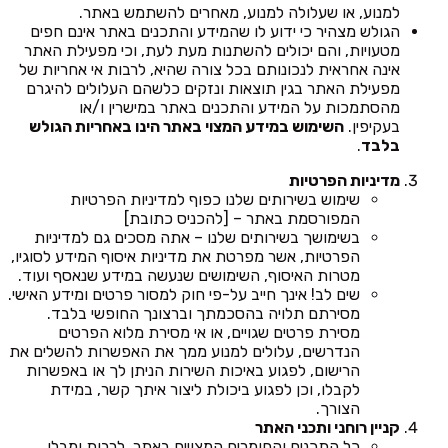
למנוע, או שעלולה למנוע, מאחרים להשתמש באתר.
הגולש מצהיר כי ידוע לו שהמידע והתכנים באתר אינם חפים
מטעויות, והם יכולים להשתנות מעת לעת, וכי מפעילת האתר
אינה אחראית לנכונותם בכל צורה שהיא, לרבות אי אחריות של
מפעילת האתר בגין תוצאות ונזקים כלשהם העלולים להיגרם
מהסתמכות על המידע והתכנים באתר במישרין ו/או
בעקיפין.
השימוש במידע המצוי באתר הינו באחריות הגולש
בלבד
.
מדיניות הפרטיות
שימוש בשירותים שלנו כפוף למדיניות הפרטיות
המפורסמת באתר – [להכניס כתובת]
בשימושך בשירותים שלנו – אתה מסכים גם למדיניות
הפרטיות, אשר מפרטת את מדיניות איסוף המידע לסוגיו,
מטרות האיסוף, השימושים שנעשה במידע שנאסף ועוד.
שים לב! אינך חייב על-פי חוק למסור פרטים ומידע האישי.
מסירתם תלויה בהסכמתך וברצונך החופשי בלבד.
מסירת פרטים שגויים, או אי מסירת מלוא הפרטים
הנדרשים, עלולים למנוע ממך את האפשרות להשלים את
הרישום, לפגוע באיכות השירות הניתן לך או באפשרות
לקבלו, וכן לפגוע ביכולת ליצור איתך קשר, במידת
הצורך.
קניין רוחני ותכני האתר
כל התכנים והחומרים המצויים באתר, לרבות ומבלי