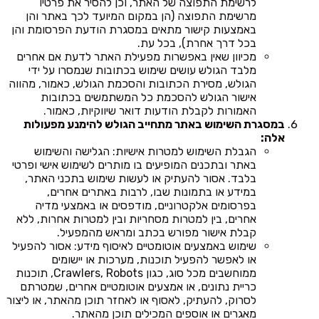
לרשימת התפוצה של האתר, וכן להסיר את פרטיו
מרשימת התפוצה (הן במקום המיועד לכך באתר והן
באמצעות קישור מתאים במסגרת הודעת הפרסומת והן
בכל דרך אחרת), בכל עת.
מכיוון שאין באפשרות מפעילת האתר לדעת אם אחרים
מלבד הגולש עושים שימוש בכתובות שנמסרו על ידי
הגולש, מסירת הכתובות והסכמת הגולש, כאמור, מהווה
אישור הגולש להסכמת כל המשתמשים בכתובות
האמורות לקבלת הודעות דואר שיווקיות, כאמור.
במסגרת השימוש באתר מתחייב הגולש להימנע מפעולות
אלה:
הגבלת השימוש למטרות אישיות: הגלישה והשימוש
באתר ובתכנים המופיעים בו מותרים לשימוש אישי ופרטי
בלבד. אסור להעתיק או לעשות שימוש בתכני האתר,
במידע או בתמונות שבו, לרבות באתרים אחרים,
בפרסומים אלקטרוניים, מודפסים או באמצעי מדיה
אחרים, בין למטרות מסחריות ובין למטרות אחרות, ללא
קבלת אישור מפורש בכתב ומראש מהמפעיל.
שימוש באמצעים אוטומטיים לאיסוף מידע: אסור להפעיל
או לאפשר להפעיל תוכנות, מערכות או יישומים
ממוחשבים מכל סוג, כגון Crawlers, Robots, תוכנות
כריית נתונים, או אמצעים אוטומטיים אחרים, שמטרתם
לסרוק, להעתיק, לאסוף או לאחזר תוכן מהאתר, או ליצור
מאגרים או אוספים המכילים תוכן מהאתר.