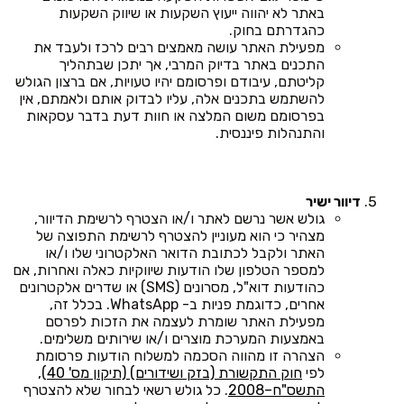
באתר לא יהווה ייעוץ השקעות או שיווק השקעות
כהגדרתם בחוק.
מפעילת האתר עושה מאמצים רבים לרכז ולעבד את
התכנים באתר בדיוק המרבי, אך יתכן שבתהליך
קליטתם, עיבודם ופרסומם יהיו טעויות, אם ברצון הגולש
להשתמש בתכנים אלה, עליו לבדוק אותם ולאמתם, אין
בפרסומם משום המלצה או חוות דעת בדבר עסקאות
והתנהלות פיננסית.
דיוור ישיר
גולש אשר נרשם לאתר ו/או הצטרף לרשימת הדיוור,
מצהיר כי הוא מעוניין להצטרף לרשימת התפוצה של
האתר ולקבל לכתובת הדואר האלקטרוני שלו ו/או
למספר הטלפון שלו הודעות שיווקיות כאלה ואחרות, אם
כהודעות דוא"ל, מסרונים (SMS) או שדרים אלקטרונים
אחרים, כדוגמת פניות ב- WhatsApp. בכלל זה,
מפעילת האתר שומרת לעצמה את הזכות לפרסם
באמצעות המערכת מוצרים ו/או שירותים משלימים.
הצהרה זו מהווה הסכמה למשלוח הודעות פרסומת
לפי
חוק התקשורת (בזק ושידורים) (תיקון מס' 40),
התשס"ח–2008
. כל גולש רשאי לבחור שלא להצטרף