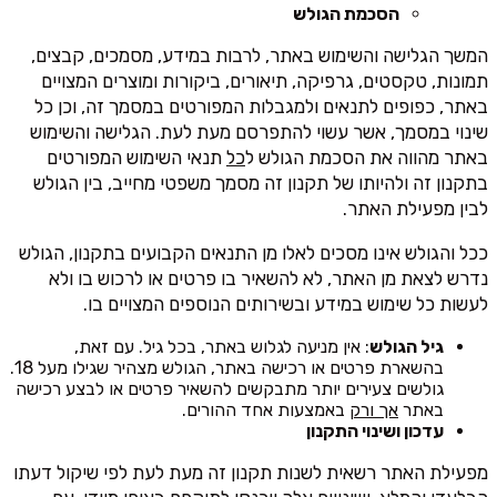
הסכמת הגולש
המשך הגלישה והשימוש באתר, לרבות במידע, מסמכים, קבצים,
תמונות, טקסטים, גרפיקה, תיאורים, ביקורות ומוצרים המצויים
באתר, כפופים לתנאים ולמגבלות המפורטים במסמך זה, וכן כל
שינוי במסמך, אשר עשוי להתפרסם מעת לעת. הגלישה והשימוש
באתר מהווה את הסכמת הגולש ל
כל
תנאי השימוש המפורטים
בתקנון זה ולהיותו של תקנון זה מסמך משפטי מחייב, בין הגולש
לבין מפעילת האתר.
ככל והגולש אינו מסכים לאלו מן התנאים הקבועים בתקנון, הגולש
נדרש לצאת מן האתר, לא להשאיר בו פרטים או לרכוש בו ולא
לעשות כל שימוש במידע ובשירותים הנוספים המצויים בו.
גיל הגולש
: אין מניעה לגלוש באתר, בכל גיל. עם זאת,
בהשארת פרטים או רכישה באתר, הגולש מצהיר שגילו מעל 18.
גולשים צעירים יותר מתבקשים להשאיר פרטים או לבצע רכישה
באתר
אך ורק
באמצעות אחד ההורים.
עדכון ושינוי התקנון
מפעילת האתר רשאית לשנות תקנון זה מעת לעת לפי שיקול דעתו