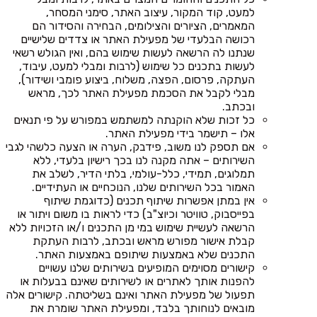
למעט, קוד המקור, עיצוב האתר, סימני המסחר,
המאמרים, הציורים והצילומים, הבחירה והסידור הם
רכושה הבלעדי של מפעילת האתר או צדדים שלישיים
שנתנו לה הרשאה לעשות שימוש בהם, ואין הגולש רשאי
לעשות בתכנים כל שימוש (לרבות ומבלי למעט, עיבוד,
העתקה, פרסום, הפצה, משלוח, ביצוע פומבי ושידור),
מבלי לקבל את הסכמת מפעילת האתר לכך, מראש
ובכתב.
כל זכות שלא הוקנתה למשתמש במפורש על פי תנאים
אלו – תישמר בידי מפעילת האתר.
אם תספק לנו משוב, פידבק, הערה או הצעה כלשהי לגבי
השירותים – אתה מקנה לנו בכך רישיון בלעדי, ללא
תמלוגים, תמידי, כלל-עולמי, בלתי הדיר, לשלב את
האמור בכל השירותים שלנו, הנוכחיים או העתידיים.
אין במתן אפשרות שיתוף תכנים (כדוגמת שיתוף
בפייסבוק, טוויטר וכיוצ"ב) כדי לראות בו משום ויתור או
הרשאה לעשיית שימוש במי מן התכנים ו/או הזכויות ללא
קבלת אישור מפורש מראש ובכתב, לרבות העתקת
התכנים שלא באמצעות שיתופם באמצעות האתר.
קישורים מסוימים המופיעים בשירותים שלנו עשויים
להפנות אותך לאתרים או לשירותים שאינם בבעלות או
תפעול של מפעילת האתר ואינם בשליטתה. קישורים אלה
מובאים לנוחותך בלבד, ומפעילת האתר שומרת את